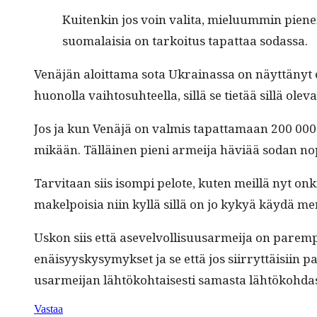
Kuitenkin jos voin vali­ta, mielu­um­min pienem­
suo­ma­laisia on tarkoi­tus tap­at­taa sodassa.
Venäjän aloit­ta­ma sota Ukrainas­sa on näyt­tänyt e
huonol­la vai­h­to­suh­teel­la, sil­lä se tietää sil­lä
Jos ja kun Venäjä on valmis tap­at­ta­maan 200 000 s
mikään. Täl­läi­nen pieni armei­ja häviää sodan nopea
Tarvi­taan siis isom­pi pelote, kuten meil­lä nyt on
makelpoisia niin kyl­lä sil­lä on jo kykyä käy­dä me
Uskon siis että asevelvol­lisu­usarmei­ja on parem­
enäisyyskysymyk­set ja se että jos siir­ryt­täisi­in 
usarmei­jan lähtöko­htais­es­ti samas­ta lähtöko­hdas
Vastaa