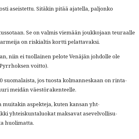
i aseis­tet­tu. Sitäkin pitää ajatel­la, paljonko
­tus­so­taan. Se on valmis viemään joukko­jaan teu­raalle
 armei­ja on riskialtis kort­ti pelattavaksi.
an, niin ei tuol­lainen pelote Venäjän johdolle ole
(Pyrrhok­sen voitto).
0 suo­ma­laista, jos tuos­ta kol­man­neskaan on rin­ta­
n suuri mei­dän väestörakenteelle.
on muitakin aspek­te­ja, kuten kansan yht­
k­ki yhteiskun­talu­okat mak­sa­vat asevelvol­lisu­
­ta huolimatta.