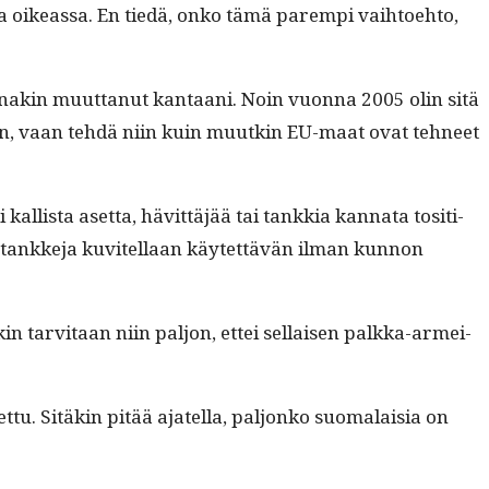
oike­as­sa. En tiedä, onko tämä parem­pi vai­h­toe­hto,
 ainakin muut­tanut kan­taani. Noin vuon­na 2005 olin sitä
­jaan, vaan tehdä niin kuin muutkin EU-maat ovat tehneet
lista aset­ta, hävit­täjää tai tankkia kan­na­ta tosi­ti­
i tankke­ja kuvitel­laan käytet­tävän ilman kun­non
 tarvi­taan niin paljon, ettei sel­l­aisen palk­ka-armei­
t­tu. Sitäkin pitää ajatel­la, paljonko suo­ma­laisia on