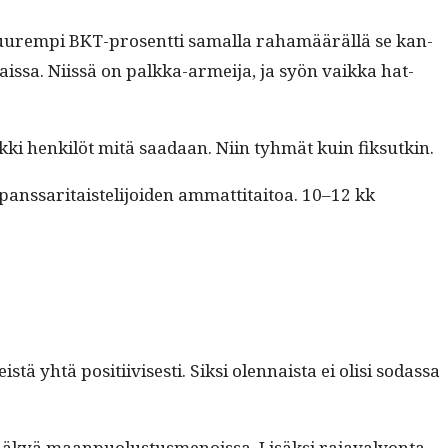
 suurem­pi BKT-pros­ent­ti samal­la rahamääräl­lä se kan­
is­sa. Niis­sä on palk­ka-armei­ja, ja syön vaik­ka hat­
aik­ki henkilöt mitä saadaan. Niin tyh­mät kuin fiksutkin.
 panssar­i­tais­telijoiden ammat­ti­taitoa. 10–12 kk
htä posi­ti­ivis­es­ti. Sik­si olen­naista ei olisi sodas­sa
ä näkyä maan­puo­lus­tus­menois­sa. Lisäk­si rajavalvon­ta