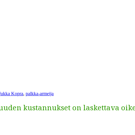
sanat
Jukka Kopra
,
palkka-armeija
suuden kustannukset on laskettava oik