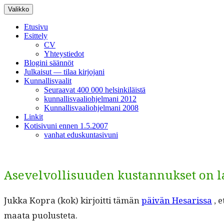
Siirry
Valikko
sisältöön
Etusivu
Esittely
CV
Yhteystiedot
Blogini säännöt
Julkaisut — tilaa kirjojani
Kunnallisvaalit
Seuraavat 400 000 helsinkiläistä
kunnallisvaaliohjelmani 2012
Kunnallisvaaliohjelmani 2008
Linkit
Kotisivuni ennen 1.5.2007
vanhat eduskuntasivuni
Asevelvollisuuden kustannukset on l
Juk­ka Kopra (kok) kir­joit­ti tämän
päivän Hesaris­sa
, e
maa­ta puolusteta.