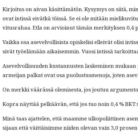
Kir­joi­tus on aivan käsit­tämätön. Kysymys on siitä, minkä
ovat intis­sä eivätkä töis­sä. Se ei ole mitään mieliku­vi
vi­tus­ra­haa. Etla on arvioin­ut tämän merk­i­tyk­sen 0,4 p
Vaik­ka osa asevelvol­li­sista opiske­lisi elleivät olisi intis­s
sivät työelämään aikaisem­min. Vuosi intis­sä tarkoit­t
Asevelvol­lisu­u­den kus­tan­nusten laskem­i­nen mukaan p
armei­jan palkat ovat osa puo­lus­tus­meno­ja, joten asev
On merk­ki väärässä olemis­es­ta, jos joutuu argu­men­t
Kopra näyt­tää pelkäävän, että jos tuo noin 0,4 % BKT:sta 
Minä taas ajat­te­len, että maamme ulkopoli­it­ti­nen ase
sijaan että väit­täisimme niiden ole­van vain 3,0 prosent