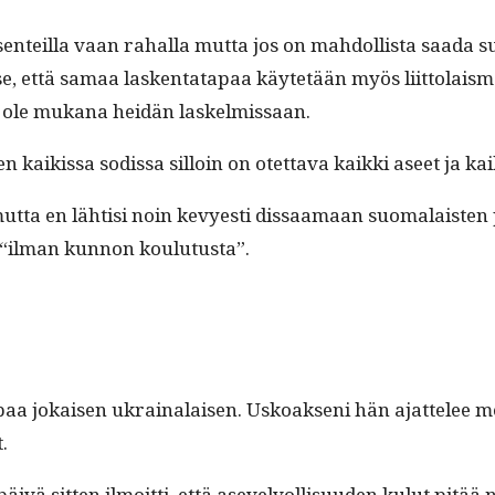
en­teil­la vaan rahal­la mut­ta jos on mah­dol­lista saa­da
 että samaa lasken­tat­a­paa käytetään myös liit­to­lais­ma
vät ole mukana hei­dän laskelmissaan.
 kaikissa sodis­sa sil­loin on otet­ta­va kaik­ki aseet ja k
 mut­ta en lähtisi noin kevyesti dis­saa­maan suo­ma­lais­ten
le “ilman kun­non koulutusta”.
a jokaisen ukrainalaisen. Uskoak­seni hän ajat­telee meistä y
.
päivä sit­ten ilmoit­ti, että asevelvol­lisu­u­den kulut pitä