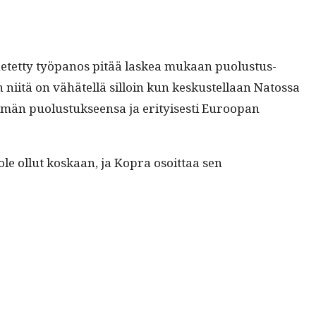
enetet­ty työ­panos pitää laskea mukaan puo­lus­tus­
n niitä on vähätel­lä sil­loin kun keskustel­laan Natossa
än puo­lus­tuk­seen­sa ja eri­tyis­es­ti Euroopan
le ollut koskaan, ja Kopra osoit­taa sen