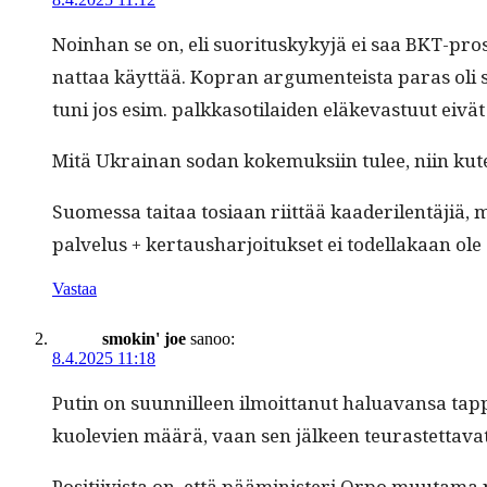
Noin­han se on, eli suori­tuskykyjä ei saa BKT-pros­
nat­taa käyt­tää. Kopran argu­menteista paras oli se,
tuni jos esim. palkka­soti­laiden eläkev­as­tu­ut ei
Mitä Ukrainan sodan koke­muk­si­in tulee, niin kuten
Suomes­sa taitaa tosi­aan riit­tää kaader­i­len­täjiä,
palvelus + ker­taushar­joituk­set ei todel­lakaan o
Vastaa
smokin' joe
sanoo:
8.4.2025 11:18
Putin on suun­nilleen ilmoit­tanut halu­a­vansa tap­pa
kuole­vien määrä, vaan sen jäl­keen teurastettavat
Posi­ti­ivista on, että päämin­is­teri Orpo muu­ta­ma 