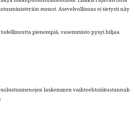
tus­min­is­ter­iön menot. Asevelvol­lisu­us ei tietysti näy
odel­lisu­ut­ta pienem­piä, vasem­mis­to pysyi hiljaa.
o­lus­tus­meno­jen laskem­i­nen vai­h­toe­htoiskus­tan­nuk­
a