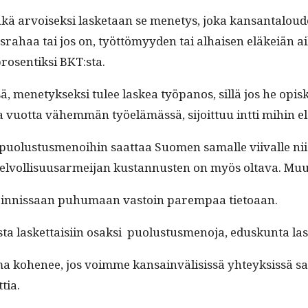
 arvoisek­si las­ke­taan se mene­tys, joka kansan­taloudelle
­tus­ra­haa tai jos on, työt­tömyy­den tai alhaisen eläkeiä
ros­en­tik­si BKT:sta.
ä, mene­tyk­sek­si tulee laskea työ­panos, sil­lä jos he opiske­li
aa vuot­ta vähem­män työelämässä, sijoit­tuu int­ti mihin
uo­lus­tus­menoi­hin saat­taa Suomen samalle viivalle niid
elvol­lisu­usarmei­jan kus­tan­nusten on myös olta­va. Muu
oin­nis­saan puhu­maan vas­toin parem­paa tietoaan.
las­ket­taisi­in osak­si puo­lus­tus­meno­ja, eduskun­ta las
­ma kohe­nee, jos voimme kan­sain­väli­sis­sä yhteyk­sis­sä
tia.