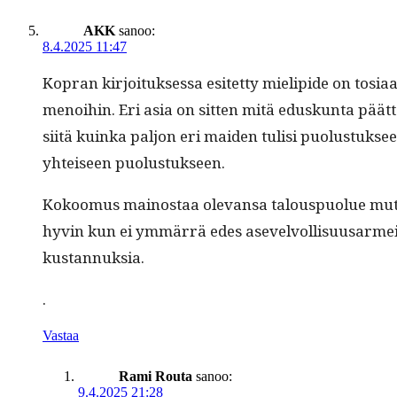
AKK
sanoo:
8.4.2025 11:47
Kopran kir­joituk­ses­sa esitet­ty mielipi­de on tos
menoi­hin. Eri asia on sit­ten mitä eduskun­ta päät­t
siitä kuin­ka paljon eri maid­en tulisi puo­lus­tuk­
yhteiseen puolustukseen.
Kokoomus main­os­taa ole­vansa talous­puolue mut­t
hyvin kun ei ymmär­rä edes asevelvol­lisu­usarmei
kustannuksia.
.
Vastaa
Rami Routa
sanoo:
9.4.2025 21:28