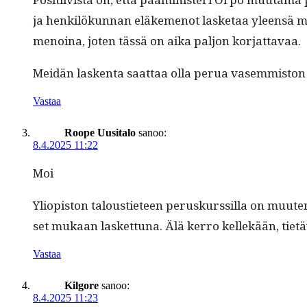
ja henkilökun­nan eläke­menot las­ke­taa yleen­sä maan
menoina, joten tässä on aika paljon korjattavaa.
Mei­dän lasken­ta saat­taa olla perua vasem­mis­ton p
Vastaa
Roope Uusitalo
sanoo:
8.4.2025 11:22
Moi
Yliopis­ton talousti­eteen peruskurssil­la on muuten 
set mukaan las­ket­tuna. Älä ker­ro kellekään, tiet
Vastaa
Kilgore
sanoo:
8.4.2025 11:23