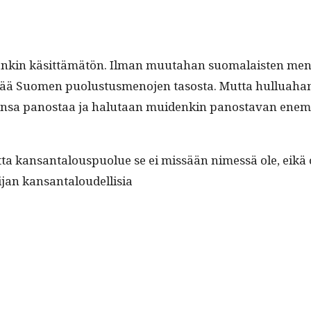
i­aankin käsit­tämätön. Ilman muu­ta­han suo­ma­lais­ten m
ää Suomen puo­lus­tus­meno­jen tasos­ta. Mut­ta hul­lu­a­ha
seen­sa panos­taa ja halu­taan muidenkin panos­ta­van enem­m
a kansan­talous­puolue se ei mis­sään nimessä ole, eikä o
­jan kansantaloudellisia