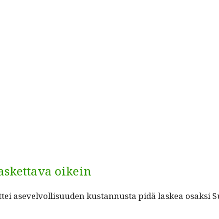
askettava oikein
ttei asevelvol­lisu­u­den kus­tan­nus­ta pidä laskea osak­si S