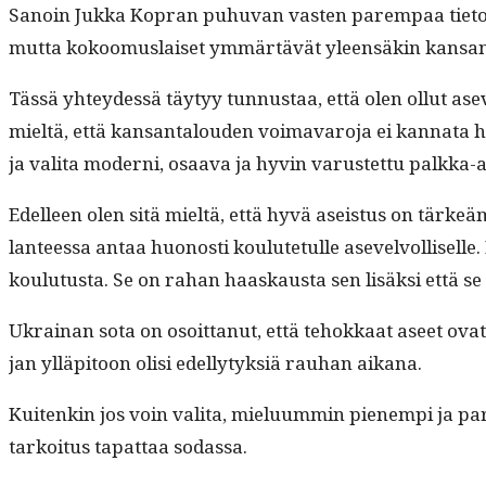
Sanoin Juk­ka Kopran puhu­van vas­ten parem­paa tietoa. 
mut­ta kokoomus­laiset ymmärtävät yleen­säkin kansan­
Tässä yhtey­dessä täy­tyy tun­nus­taa, että olen ollut as
mieltä, että kansan­talouden voimavaro­ja ei kan­na­ta 
ja vali­ta mod­erni, osaa­va ja hyvin varustet­tu palkka-
Edelleen olen sitä mieltä, että hyvä aseis­tus on tärkeämp
lanteessa antaa huonos­ti koulute­tulle asevelvol­liselle
koulu­tus­ta. Se on rahan haaskaus­ta sen lisäk­si että s
Ukrainan sota on osoit­tanut, että tehokkaat aseet ovat tä
jan ylläpi­toon olisi edel­ly­tyk­siä rauhan aikana.
Kuitenkin jos voin vali­ta, mielu­um­min pienem­pi ja pare
tarkoi­tus tap­at­taa sodassa.