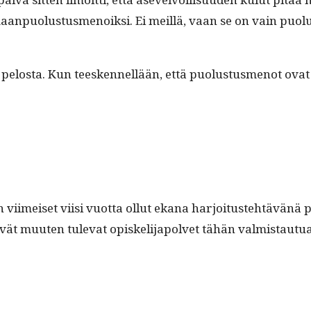
­puo­lus­tus­menoik­si. Ei meil­lä, vaan se on vain puo­lus­
elosta. Kun teesken­nel­lään, että puo­lus­tus­menot ovat t
viimeiset viisi vuot­ta ollut ekana har­joi­tuste­htävänä pu
ävät muuten tule­vat opiske­li­japol­vet tähän valmistautu