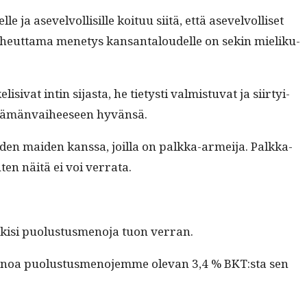
 ja asevelvol­lisille koituu siitä, että asevelvol­liset
n aiheut­ta­ma mene­tys kansan­taloudelle on sekin mieliku­
­si­vat intin sijas­ta, he tietysti valmis­tu­vat ja siir­ty­i­
 elämän­vai­heeseen hyvänsä.
en maid­en kanssa, joil­la on palk­ka-armei­ja. Palk­ka-
ten näitä ei voi verrata.
k­isi puo­lus­tus­meno­ja tuon verran.
 sanoa puo­lus­tus­meno­jemme ole­van 3,4 % BKT:sta sen