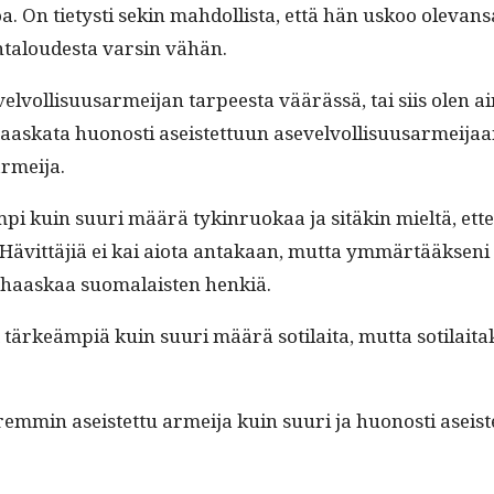
On tietysti sekin mah­dol­lista, että hän uskoo ole­vansa 
taloud­es­ta varsin vähän.
evelvol­lisu­usarmei­jan tarpeesta väärässä, tai siis olen
haaska­ta huonos­ti aseis­tet­tuun asevelvol­lisu­usarmei
armeija.
i kuin suuri määrä tyk­in­ruokaa ja sitäkin mieltä, ettei kal
. Hävit­täjiä ei kai aio­ta antakaan, mut­ta ymmärtääk­sen
e haaskaa suo­ma­lais­ten henkiä.
rkeämpiä kuin suuri määrä soti­lai­ta, mut­ta soti­laitakin
m­min aseis­tet­tu armei­ja kuin suuri ja huonos­ti aseis­te