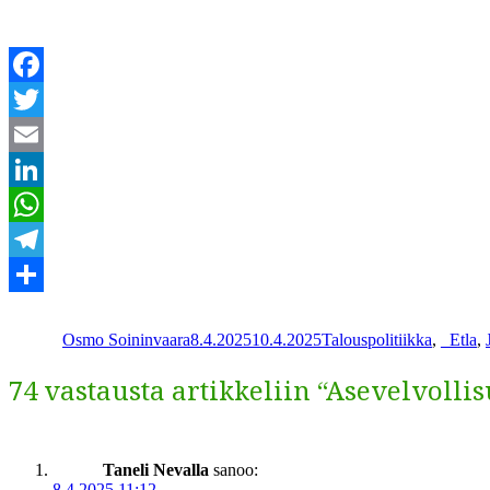
Facebook
Twitter
Email
LinkedIn
WhatsApp
Telegram
Kirjoittaja
Julkaistu
Kategoriat
Avain
Share
Osmo Soininvaara
8.4.2025
10.4.2025
Talouspolitiikka
,
_
Etla
,
74 vastausta artikkeliin “Asevelvolli
Taneli Nevalla
sanoo:
8.4.2025 11:12