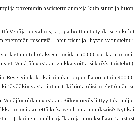
pi ja parem­min aseis­tet­tu armei­ja kuin suuri ja huonos­t
ttä Venäjä on valmis, ja jopa luot­taa tietyn­laiseen kulu
 ole­van enem­män reserviä. Täten pieni ja “hyvin varustel­tu”
oti­las­taan tuho­tak­seen mei­dän 50 000 soti­laan armei­j
sti Venäjää vas­taan vaik­ka voit­taisi kaik­ki tais­te­lut 
kin: Reservin koko kai ainakin paper­il­la on jotain 900 00
rkit­tävääkin vas­tar­in­taa, toki hin­ta olisi mielet­tömä
pi Venäjän uhkaa vas­taan. Siihen myös liit­tyy toki palj
palk­ka-armei­jaan että kuka sen hin­nan mak­saisi? Nyt kai
­ta — Jokainen oma­l­la ajal­laan ja panok­sel­laan taus­tas