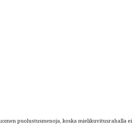
uomen puo­lus­tus­meno­ja, kos­ka mieliku­vi­tus­ra­hal­la ei