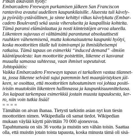
Pitkän aikavälin hyöty:
Embar­cadero Free­wayn purkamisen jäl­keen San Fran­cis­con
rantavi­i­va avau­tui uudelleen kaupunki­laisille. Alueesta tuli käve­ly-
ja pyöräi­ly-ystävälli­nen, ja sinne kehit­tyi vilkas käve­lykatu (Embar­
cadero Boule­vard) sekä uusia viher­aluei­ta ja kau­pal­lisia kohtei­ta.
Tämä paran­si elämän­laat­ua ja nos­ti kiin­teistö­jen arvoa alueel­la.
Liiken­teen suju­vu­us ei vält­tämät­tä paran­tunut absolu­ut­tis­es­ti
ruuhkien vähen­e­misenä, mut­ta kokon­aisuute­na kaupun­ki hyö­tyi,
kos­ka moot­tori­tien tilalle tuli toimi­vampi ja ihmis­läheisem­pi
ratkaisu. Tämä tapaus on esimerk­ki “induced demand” ‑ilmiön
kään­töpuoles­ta: kun moot­tori­tie pois­tet­ti­in, liikenne ei kas­vanut
muual­la samas­sa suh­teessa, vaan ihmiset sopeutuivat.
Johtopäätös:
Vaik­ka Embar­cadero Free­wayn tapaus ei tarkalleen vas­taa tilan­net­
ta, jos­sa liikenne
selvästi sujui parem­min
heti maan­järistyk­sen jäl­
keen, se osoit­taa, että moot­tori­tien tuhou­tu­mi­nen voi johtaa posi­ti­
ivisi­in muu­tok­si­in liiken­teen hallinnas­sa ja kaupunkisu­un­nit­telus­sa.
Jos kaipaat tarkem­paa esimerkkiä jostain muus­ta tapauk­ses­ta, ker­
ro, niin voin tutkia lisää!
= = = =
Tämähän on aivan ihanaa. Tietysti tark­istin asian nyt kun tiesin
moot­tori­tien nimen. Wikipedi­al­la oli samat tiedot. Wikipedi­an
mukaan väylää käyt­ti päivit­täin 70 000 ajoneuvoa.
Tapah­tu­mas­ta on siis 36 vuot­ta ja muistin sen vähän toisin. Saat­taa
olla, että muistin jotain toista tapaus­ta, kos­ka minus­ta tämä oli sisä­