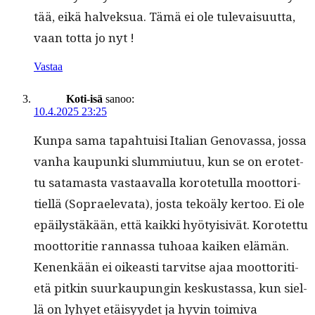
tää, eikä halvek­sua. Tämä ei ole tule­vaisu­ut­ta,
vaan tot­ta jo nyt !
Vastaa
Koti-isä
sanoo:
10.4.2025 23:25
Kun­pa sama tapah­tu­isi Ital­ian Gen­o­vas­sa, jos­sa
van­ha kaupun­ki slum­mi­u­tuu, kun se on erotet­
tu sata­mas­ta vas­taaval­la korote­tul­la moot­tori­
tiel­lä (Soprael­e­va­ta), jos­ta tekoä­ly ker­too. Ei ole
epäilystäkään, että kaik­ki hyö­ty­i­sivät. Korotet­tu
moot­tori­tie ran­nas­sa tuhoaa kaiken elämän.
Kenenkään ei oikeasti tarvitse ajaa moot­tori­ti­
etä pitkin suurkaupun­gin keskus­tas­sa, kun siel­
lä on lyhyet etäisyy­det ja hyvin toimi­va