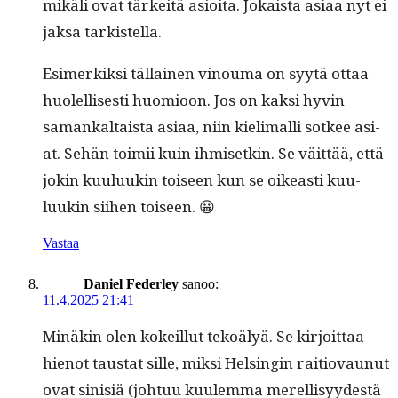
mikäli ovat tärkeitä asioi­ta. Jokaista asi­aa nyt ei
jak­sa tarkistella.
Esimerkik­si täl­lainen vinouma on syytä ottaa
huolel­lis­es­ti huomioon. Jos on kak­si hyvin
samankaltaista asi­aa, niin kie­li­malli sot­kee asi­
at. Sehän toimii kuin ihmisetkin. Se väit­tää, että
jokin kuu­luukin toiseen kun se oikeasti kuu­
luukin siihen toiseen. 😀
Vastaa
Daniel Federley
sanoo:
11.4.2025 21:41
Minäkin olen kokeil­lut tekoä­lyä. Se kir­joit­taa
hienot tau­s­tat sille, mik­si Helsin­gin raitio­vaunut
ovat sin­isiä (johtuu kuulem­ma merel­lisyy­destä