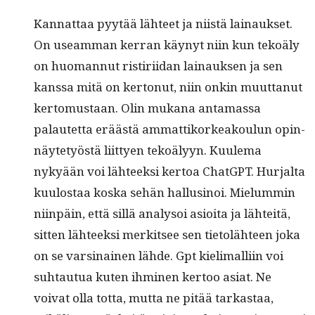
Kan­nat­taa pyytää läh­teet ja niistä lain­auk­set.
On use­am­man ker­ran käynyt niin kun tekoä­ly
on huo­man­nut ris­tiri­idan lain­auk­sen ja sen
kanssa mitä on ker­tonut, niin onkin muut­tanut
ker­to­mus­taan. Olin mukana anta­mas­sa
palautet­ta eräästä ammat­tiko­rkeak­oulun opin­
näyte­työstä liit­tyen tekoä­lyyn. Kuule­ma
nykyään voi läh­teek­si ker­toa Chat­G­PT. Hur­jal­ta
kuu­lostaa kos­ka sehän hal­lusi­noi. Mielum­min
niin­päin, että sil­lä analysoi asioi­ta ja lähteitä,
sit­ten läh­teek­si merk­it­see sen tietoläh­teen joka
on se varsi­nainen lähde. Gpt kie­li­malli­in voi
suh­tau­tua kuten ihmi­nen ker­too asi­at. Ne
voivat olla tot­ta, mut­ta ne pitää tarkas­taa,