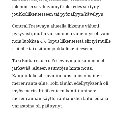
liikenne ei siis ‘hävin­nyt’ eikä edes siir­tynyt
joukkoli­iken­teeseen tai pyöräilyyn/kävelyyn.
Cen­tral Free­wayn alueel­la liikenne väheni
pysyvästi, mut­ta varsi­nainen vähen­nys oli vain
noin luokkaa 4%, lop­ut liiken­teestä siir­tyi muille
reit­eille tai osit­tain joukkoliikenteeseen.
Toki Embar­cadero Free­wayn purkami­nen oli
järkevää. Alueen asun­to­jen hin­ta nousi.
Kaupunki­laisille avau­tui uusi puis­tom­ainen
meren­ran­ta-alue. Toki tämän edel­ly­tyk­senä oli
myös meri­rahtili­iken­teen kon­tit­tumi­nen:
meren­ran­nan käyt­tö rah­tialus­ten lai­tureina ja
varas­toina oli päättynyt.