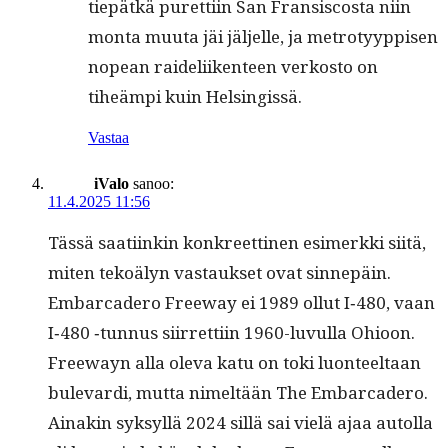
tiepätkä puret­ti­in San Fran­sis­cos­ta niin
mon­ta muu­ta jäi jäl­jelle, ja metrotyyp­pisen
nopean raideli­iken­teen verkos­to on
tiheämpi kuin Helsingissä.
Vastaa
iValo
sanoo:
11.4.2025 11:56
Tässä saati­inkin konkreet­ti­nen esimerk­ki siitä,
miten tekoä­lyn vas­tauk­set ovat sin­nepäin.
Embar­cadero Free­way ei 1989 ollut I‑480, vaan
I‑480 ‑tun­nus siir­ret­ti­in 1960-luvul­la Ohioon.
Free­wayn alla ole­va katu on toki luon­teeltaan
bule­var­di, mut­ta nimeltään The Embar­cadero.
Ainakin syksyl­lä 2024 sil­lä sai vielä ajaa autol­la