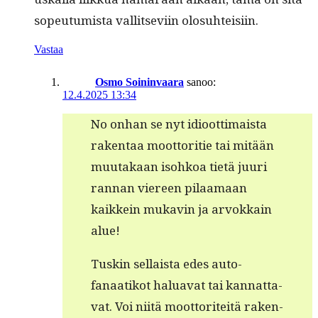
sopeu­tu­mista val­lit­se­vi­in olosuhteisiin.
Vastaa
Osmo Soininvaara
sanoo:
12.4.2025 13:34
No onhan se nyt idioot­ti­maista
rak­en­taa moot­tori­tie tai mitään
muu­takaan isohkoa tietä juuri
ran­nan viereen pilaa­maan
kaikkein mukavin ja arvokkain
alue!
Tuskin sel­l­aista edes auto-
fanaatikot halu­a­vat tai kan­nat­ta­
vat. Voi niitä moot­toriteitä raken­