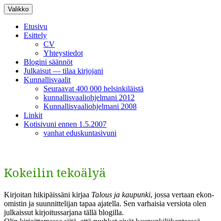
Siirry
Valikko
sisältöön
Etusivu
Esittely
CV
Yhteystiedot
Blogini säännöt
Julkaisut — tilaa kirjojani
Kunnallisvaalit
Seuraavat 400 000 helsinkiläistä
kunnallisvaaliohjelmani 2012
Kunnallisvaaliohjelmani 2008
Linkit
Kotisivuni ennen 1.5.2007
vanhat eduskuntasivuni
Kokeilin tekoälyä
Kir­joi­tan hikipäis­säni kir­jaa
Talous ja kaupun­ki
, jos­sa ver­taan ekon­
o­mistin ja suun­nit­teli­jan tapaa ajatel­la. Sen varhaisia ver­sio­ta olen
julkaissut kir­joi­tus­sar­jana täl­lä blogilla.