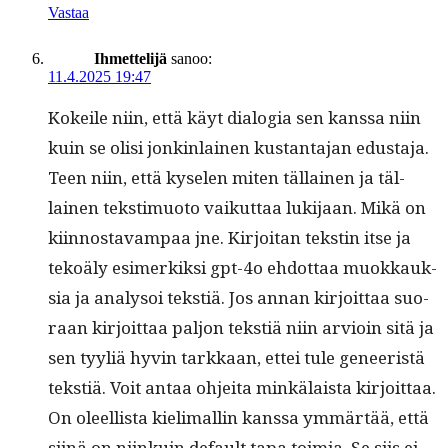
Vastaa
Ihmettelijä
sanoo:
11.4.2025 19:47
Kokeile niin, että käyt dialo­gia sen kanssa niin
kuin se olisi jonkin­lainen kus­tan­ta­jan edus­ta­ja.
Teen niin, että kyse­len miten täl­lainen ja täl­
lainen tek­stimuo­to vaikut­taa luk­i­jaan. Mikä on
kiin­nos­tavam­paa jne. Kir­joi­tan tek­stin itse ja
tekoä­ly esimerkik­si gpt-4o ehdot­taa muokkauk­
sia ja analysoi tek­stiä. Jos annan kir­joit­taa suo­
raan kir­joit­taa paljon tek­stiä niin arvioin sitä ja
sen tyyliä hyvin tarkkaan, ettei tule geneeristä
tek­stiä. Voit antaa ohjei­ta minkälaista kir­joit­taa.
On oleel­lista kie­li­mallin kanssa ymmärtää, että
siinä on niinkuin default tapa toimia. Se siis ei