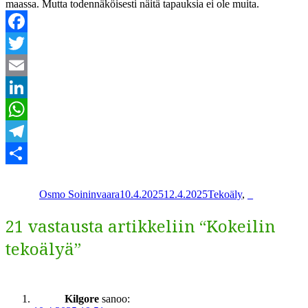
maas­sa. Mut­ta toden­näköis­es­ti näitä tapauk­sia ei ole muita.
Facebook
Twitter
Email
LinkedIn
WhatsApp
Telegram
Kirjoittaja
Julkaistu
Kategoriat
Share
Osmo Soininvaara
10.4.2025
12.4.2025
Tekoäly
,
_
21 vastausta artikkeliin “Kokeilin
tekoälyä”
Kilgore
sanoo: