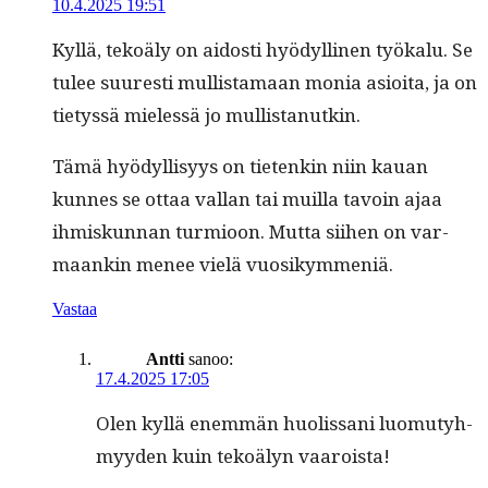
10.4.2025 19:51
Kyl­lä, tekoä­ly on aidosti hyödylli­nen työkalu. Se
tulee suuresti mullis­ta­maan monia asioi­ta, ja on
tietyssä mielessä jo mullistanutkin.
Tämä hyödyl­lisyys on tietenkin niin kauan
kunnes se ottaa val­lan tai muil­la tavoin ajaa
ihmiskun­nan turmioon. Mut­ta siihen on var­
maankin menee vielä vuosikymmeniä.
Vastaa
Antti
sanoo:
17.4.2025 17:05
Olen kyl­lä enem­män huolis­sani luo­mu­tyh­
myy­den kuin tekoä­lyn vaaroista!