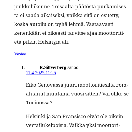
joukkoli­ikenne. Toisaal­ta päätöstä purkamis­es­
ta ei saa­da aikaisek­si, vaik­ka sitä on esitet­ty,
kos­ka autoilu on pyhä lehmä. Vas­taavasti
kenenkään ei oikeasti tarvitse ajaa moot­tori­ti­
etä pitkin Helsin­gin ali.
Vastaa
R.Silfverberg
sanoo:
11.4.2025 11:25
Eikö Gen­o­vas­sa juuri moot­tori­tiesil­ta rom­
ah­tanut muu­ta­ma vuosi sit­ten? Vai oliko se
Torinossa?
Helsin­ki ja San Fran­sis­co eivät ole oikein
ver­tailukelpoisia. Vaik­ka yksi moot­tori­