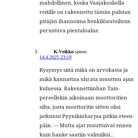
mah­dolli­nen, kos­ka Vaa­jakoskel­la
reit­ille on raken­net­tu tämän pal­stan
pitäjän ihan­noima henkilöau­toilu­un
perus­tu­va pientaloalue.
K-Veikko
sanoo:
14.4.2025 23:19
Kysymys siitä mikä on arvokas­ta ja
mikä kan­nat­taa uhra­ta muut­tuu ajan
kulues­sa. Raken­net­ti­in­han Tam­
pereellekin aikoinaan moot­tori­tien
sil­ta, jos­ta moot­tori­tie sit­ten olisi
jatkunut Pyynikin­har­jua pitkin eteen­
päin. — Mut­ta ajat muut­tui­v­at ennen
kuin han­ke saati­in valmiiksi…