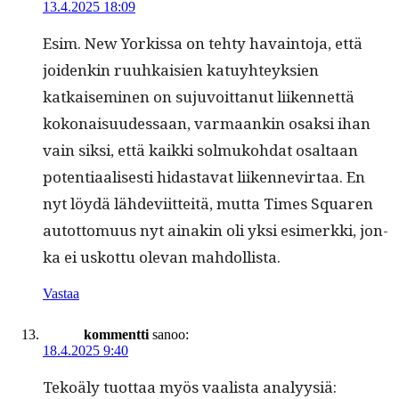
13.4.2025 18:09
Esim. New Yorkissa on tehty havain­to­ja, että
joidenkin ruuhkaisien katuy­hteyk­sien
katkaisem­i­nen on suju­voit­tanut liiken­net­tä
kokon­aisu­udessaan, var­maankin osak­si ihan
vain sik­si, että kaik­ki sol­muko­h­dat osaltaan
poten­ti­aalis­es­ti hidas­ta­vat liiken­nevir­taa. En
nyt löy­dä lähde­vi­it­teitä, mut­ta Times Squaren
autot­to­muus nyt ainakin oli yksi esimerk­ki, jon­
ka ei uskot­tu ole­van mahdollista.
Vastaa
kommentti
sanoo:
18.4.2025 9:40
Tekoä­ly tuot­taa myös vaal­ista analyysiä: