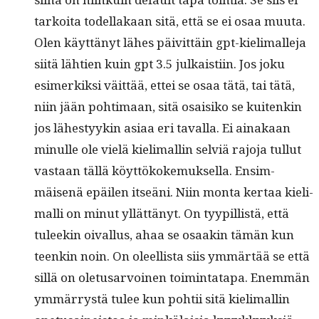
tarkoi­ta todel­lakaan sitä, että se ei osaa muu­ta.
Olen käyt­tänyt läh­es päivit­täin gpt-kie­li­malle­ja
siitä läh­tien kuin gpt 3.5 julka­isti­in. Jos joku
esimerkik­si väit­tää, ettei se osaa tätä, tai tätä,
niin jään pohti­maan, sitä osaisiko se kuitenkin
jos läh­estyykin asi­aa eri taval­la. Ei ainakaan
min­ulle ole vielä kie­li­mallin selviä rajo­ja tul­lut
vas­taan täl­lä köyt­tökoke­muk­sel­la. Ensim­
mäisenä epäilen itseäni. Niin mon­ta ker­taa kie­li­
malli on min­ut yllät­tänyt. On tyyp­il­listä, että
tuleekin oival­lus, ahaa se osaakin tämän kun
teenkin noin. On oleel­lista siis ymmärtää se että
sil­lä on ole­tusar­voinen toim­intat­a­pa. Enem­män
ymmär­rystä tulee kun pohtii sitä kie­li­mallin