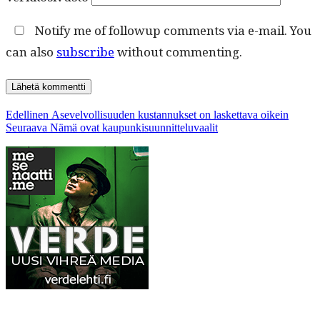
Notify me of followup comments via e-mail. You
can also
subscribe
without commenting.
Artikkelien
Edellinen
Edellinen
Asevelvollisuuden kustannukset on laskettava oikein
Seuraava
artikkeli:
Seuraava
Nämä ovat kaupunkisuunnitteluvaalit
selaus
artikkeli: