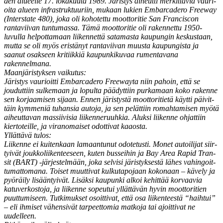
den alueelle 17. lokaku­u­ta 1989. Järistys aiheut­ti merkit­täviä vau­ri­
oi­ta alueen infra­struk­tu­uri­in, mukaan lukien Embar­cadero Free­way
(Inter­state 480), joka oli kohotet­tu moot­tori­tie San Fran­cis­con
rantavi­ivan tun­tu­mas­sa. Tämä moot­tori­tie oli raken­net­tu 1950-
luvul­la helpot­ta­maan liiken­net­tä sata­mas­ta kaupun­gin keskus­taan,
mut­ta se oli myös eristänyt rantavi­ivan muus­ta kaupungista ja
saanut osak­seen kri­ti­ikkiä kaupunkiku­vaa rumen­ta­vana
rakennelmana.
Maan­järistyk­sen vaikutus:
Järistys vau­ri­oit­ti Embar­cadero Free­way­ta niin pahoin, että se
joudut­ti­in sulke­maan ja lop­ul­ta päädyt­ti­in purka­maan koko rakenne
sen kor­jaamisen sijaan. Ennen järistys­tä moot­tori­ti­etä käyt­ti päivit­
täin kym­meniä tuhan­sia auto­ja, ja sen pelät­ti­in rom­ah­tamisen myötä
aiheut­ta­van mas­si­ivisia liiken­neru­uhkia. Aluk­si liikenne ohjat­ti­in
kier­toteille, ja vira­nomaiset odot­ti­vat kaaosta.
Yllät­tävä tulos:
Liikenne ei kuitenkaan lamaan­tunut odote­tusti. Mon­et autoil­i­jat siir­
tyivät joukkoli­iken­teeseen, kuten bus­sei­hin ja Bay Area Rapid Tran­
sit (BART) ‑jär­jestelmään, joka selvisi järistyk­ses­tä läh­es vahin­goit­
tumat­tomana. Toiset muut­ti­vat kulku­tapo­jaan kokon­aan – käve­ly ja
pyöräi­ly lisään­tyivät. Lisäk­si kaupun­ki alkoi kehit­tää kor­vaavia
katu­verkos­to­ja, ja liikenne sopeu­tui yllät­tävän hyvin moot­tori­tien
puut­tumiseen. Tutkimuk­set osoit­ti­vat, että osa liiken­teestä “hai­h­tui”
– eli ihmiset vähen­sivät tarpeet­to­mia matko­ja tai ajoit­ti­vat ne
uudelleen.