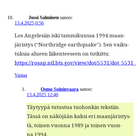
Jussi Salminen
sanoo:
13.4.2025 0:56
Los Ange­le­si­in iski tam­miku­us­sa 1994 maan­
järistys (“North­ridge earth­quake”). Sen vaiku­
tuk­sia alueen liiken­teeseen on tutkittu:
https://rosap.ntl.bts.gov/view/dot/5531/dot_5531
Vastaa
Osmo Soininvaara
sanoo:
13.4.2025 12:46
Täy­tyypä tutus­tua tuo­honkin tek­sti­in.
Tässä on näköjään kak­si eri maan­järistys­
tä, toinen vuon­na 1989 ja toinen vuon­
na 1994.