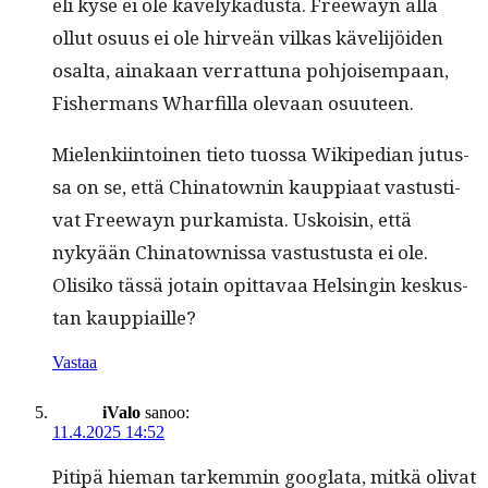
eli kyse ei ole käve­lykadus­ta. Free­wayn alla
ollut osu­us ei ole hirveän vilkas käveli­jöi­den
osalta, ainakaan ver­rat­tuna pohjoisem­paan,
Fish­er­mans Wharfil­la ole­vaan osuuteen.
Mie­lenki­in­toinen tieto tuos­sa Wikipedi­an jutus­
sa on se, että Chi­na­town­in kaup­pi­aat vas­tus­ti­
vat Free­wayn purkamista. Uskoisin, että
nykyään Chi­na­town­is­sa vas­tus­tus­ta ei ole.
Olisiko tässä jotain opit­tavaa Helsin­gin keskus­
tan kauppiaille?
Vastaa
iValo
sanoo:
11.4.2025 14:52
Pitipä hie­man tarkem­min googlata, mitkä oli­vat