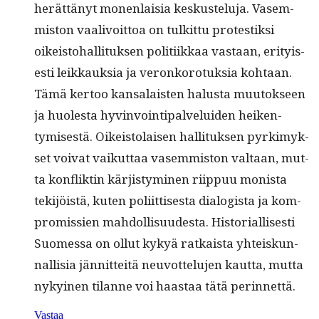
herät­tänyt mon­en­laisia keskustelu­ja. Vasem­
mis­ton vaalivoit­toa on tulkit­tu protestik­si
oikeis­to­hal­li­tuk­sen poli­ti­ikkaa vas­taan, eri­tyis­
es­ti leikkauk­sia ja veronko­ro­tuk­sia kohtaan.
Tämä ker­too kansalais­ten halus­ta muu­tok­seen
ja huoles­ta hyv­in­voin­tipalvelu­iden heiken­
tymis­es­tä. Oikeis­to­laisen hal­li­tuk­sen pyrkimyk­
set voivat vaikut­taa vasem­mis­ton val­taan, mut­
ta kon­flik­tin kär­jistymi­nen riip­puu monista
tek­i­jöistä, kuten poli­it­tis­es­ta dial­o­gista ja kom­
pro­missien mah­dol­lisu­ud­es­ta. His­to­ri­al­lis­es­ti
Suomes­sa on ollut kykyä ratkaista yhteiskun­
nal­lisia jän­nit­teitä neu­vot­telu­jen kaut­ta, mut­ta
nykyi­nen tilanne voi haas­taa tätä perinnettä.
Vastaa