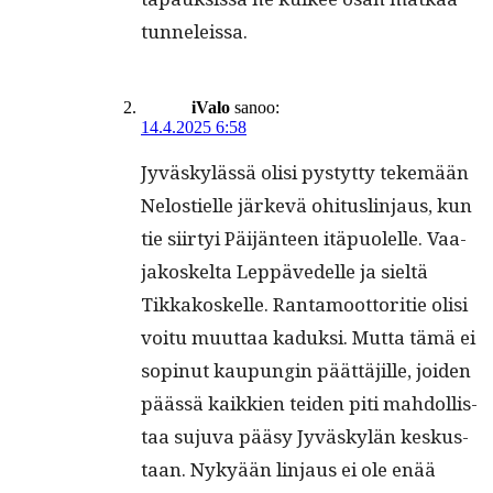
tunneleissa.
iValo
sanoo:
14.4.2025 6:58
Jyväskylässä olisi pystyt­ty tekemään
Nelostielle järkevä ohi­tuslin­jaus, kun
tie siir­tyi Päi­jän­teen itäpuolelle. Vaa­
jakoskelta Lep­pävedelle ja sieltä
Tikkakoskelle. Ranta­moot­tori­tie olisi
voitu muut­taa kaduk­si. Mut­ta tämä ei
sopin­ut kaupun­gin päät­täjille, joiden
päässä kaikkien tei­den piti mah­dol­lis­
taa suju­va pääsy Jyväskylän keskus­
taan. Nykyään lin­jaus ei ole enää