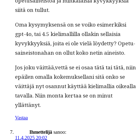
ope­tu­saineis­toa ja minkälaisia kyvykkyyk­siä
siitä on tullut.
Oma kysymyk­sen­sä on se voiko esimerkik­si
gpt-4o, tai 4.5 kie­li­mallil­la ollakin sel­l­aisia
kyvykkyyk­siä, joi­ta ei ole vielä löy­det­ty? Ope­tu­
saineis­ton­a­han on ollut koko netin aineisto.
Jos joku väittää,vettä se ei osaa tätä tai tätä, niin
epäilen oma­l­la koke­muk­sel­lani sitä onko se
väit­täjä nyt osan­nut käyt­tää kie­li­mallia oikeal­la
taval­la. Niin mon­ta ker­taa se on min­ut
yllättänyt.
Vastaa
Ihmettelijä
sanoo:
11.4.2025 20:02