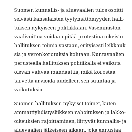
Suomen kun­nal­lis- ja alue­vaalien tulos osoit­ti
selvästi kansalais­ten tyy­tymät­tömyy­den hal­li­
tuk­sen nykyiseen poli­ti­ikkaan. Vasem­mis­ton
vaalivoit­toa voidaan pitää protesti­na oikeis­to­
hal­li­tuk­sen toimia vas­taan, eri­tyis­es­ti leikkauk­
sia ja veronko­ro­tuk­sia kohtaan. Kun­tavaalien
perus­teel­la hal­li­tuk­sen poli­ti­ikalla ei vaiku­ta
ole­van vah­vaa man­daat­tia, mikä korostaa
tarvet­ta arvioi­da uudelleen sen suun­taa ja
vaikutuksia.
Suomen hal­li­tuk­sen nykyiset toimet, kuten
ammat­tiy­hdis­tys­li­ik­keen rahoituk­sen ja lakko-
oikeuk­sien rajoit­ta­mi­nen, liit­tyvät kun­nal­lis- ja
alue­vaalien jälkeiseen aikaan, joka ennus­taa