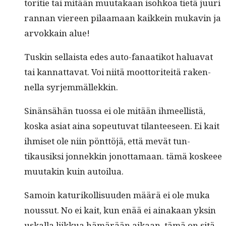
tori­tie tai mitään muu­takaan isohkoa tietä juuri
ran­nan viereen pilaa­maan kaikkein mukavin ja
arvokkain alue!
Tuskin sel­l­aista edes auto-fanaatikot halu­a­vat
tai kan­nat­ta­vat. Voi niitä moot­toriteitä raken­
nel­la syrjemmällekkin.
Sinän­sähän tuos­sa ei ole mitään ihmeel­listä,
kos­ka asi­at aina sopeu­tu­vat tilanteeseen. Ei kait
ihmiset ole niin pönt­töjä, että mevät tun­
tikausik­si jon­nekkin jonot­ta­maan. tämä kos­keee
muu­takin kuin autoilua.
Samoin katurikol­lisu­u­den määrä ei ole muka
nous­sut. No ei kait, kun enää ei ainakaan yksin
uskalla liikkua hämärään aikaan, tämä on sitä