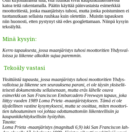
Olin kir­joit­ta­mas­sa siitä, että ruuhkat eivät kaupunkili­iken­teessä
katoa teitä rak­en­ta­mal­la. Päätin käyt­tää päin­vas­taista esimerkkiä
moot­tori­ti­estä, jon­ka maan­järistys tuhosi, mut­ta jon­ka pois­tu­mi­nen ei
tuot­tanutkaan sel­l­aista ruuhkaa kuin oletet­ti­in . Muistin tapauk­sen
niin huonos­ti, etten pystynyt sitä edes googlet­ta­maan. Niin­pä kysyin
tekoälyltä.
Minä kysyin:
Ker­ro tapauk­ses­ta, jos­sa maan­järistys tuhosi moot­tori­tien Yhdys­val­
lois­sa ja liikenne alkoikin sujua paremmin.
Tekoäly vastasi
Yksit­täistä tapaus­ta, jos­sa maan­järistys tuhosi moot­tori­tien Yhdys­
val­lois­sa ja liikenne sen seu­rauk­se­na
parani
, ei ole täysin yksiselit­
teis­es­ti doku­men­toitu sel­l­aise­naan, mut­ta eräs lähelle osu­va
esimerk­ki on San Fran­cis­con
Embar­cadero Free­wayn
tapaus, joka
liit­tyy vuo­den 1989 Loma Pri­eta ‑maan­järistyk­seen. Tämä ei ole
täy­delli­nen vas­tine kysymyk­seesi, mut­ta se osoit­taa, miten moot­tori­
tien tuhou­tu­mi­nen voi johtaa odot­ta­mat­tomi­in liiken­teel­lisi­in ja
kaupunkike­hi­tyk­sel­lisi­in hyötyihin.
Taus­ta:
Loma Pri­eta ‑maan­järistys (mag­ni­tu­di 6,9) iski San Fran­cis­con lah­