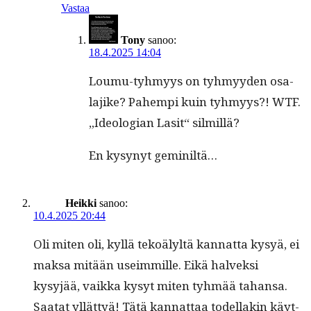
Vastaa
Tony
sanoo:
18.4.2025 14:04
Loumu-tyh­myys on tyh­myy­den osa-
lajike? Pahempi kuin tyh­myys?! WTF.
„Ide­olo­gian Lasit“ silmillä?
En kysynyt geminiltä…
Heikki
sanoo:
10.4.2025 20:44
Oli miten oli, kyl­lä tekoä­lyltä kan­nat­ta kysyä, ei
mak­sa mitään useim­mille. Eikä halvek­si
kysyjää, vaik­ka kysyt miten tyh­mää tahansa.
Saatat yllät­tyä! Tätä kan­nat­taa todel­lakin käyt­