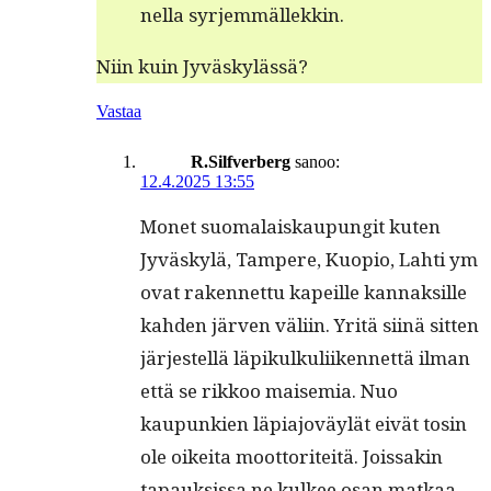
nel­la syrjemmällekkin.
Niin kuin Jyväskylässä?
Vastaa
R.Silfverberg
sanoo:
12.4.2025 13:55
Mon­et suo­ma­laiskaupun­git kuten
Jyväskylä, Tam­pere, Kuo­pio, Lahti ym
ovat raken­net­tu kapeille kan­naksille
kah­den jär­ven väli­in. Yritä siinä sit­ten
jär­jestel­lä läpikulkuli­iken­net­tä ilman
että se rikkoo maisemia. Nuo
kaupunkien läpi­a­joväylät eivät tosin
ole oikei­ta moot­toriteitä. Jois­sakin
tapauk­sis­sa ne kul­kee osan matkaa