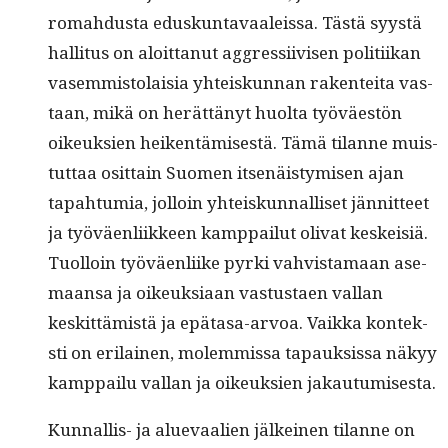
rom­ah­dus­ta eduskun­tavaaleis­sa. Tästä syys­tä
hal­li­tus on aloit­tanut aggres­si­ivisen poli­ti­ikan
vasem­mis­to­laisia yhteiskun­nan rak­en­tei­ta vas­
taan, mikä on herät­tänyt huol­ta työväestön
oikeuk­sien heiken­tämis­es­tä. Tämä tilanne muis­
tut­taa osit­tain Suomen itsenäistymisen ajan
tapah­tu­mia, jol­loin yhteiskun­nal­liset jän­nit­teet
ja työväen­li­ik­keen kamp­pailut oli­vat keskeisiä.
Tuol­loin työväen­li­ike pyr­ki vahvis­ta­maan ase­
maansa ja oikeuk­si­aan vas­tus­taen val­lan
keskit­tämistä ja epä­tasa-arvoa. Vaik­ka kon­tek­
sti on eri­lainen, molem­mis­sa tapauk­sis­sa näkyy
kamp­pailu val­lan ja oikeuk­sien jakautumisesta.
Kun­nal­lis- ja alue­vaalien jälkeinen tilanne on