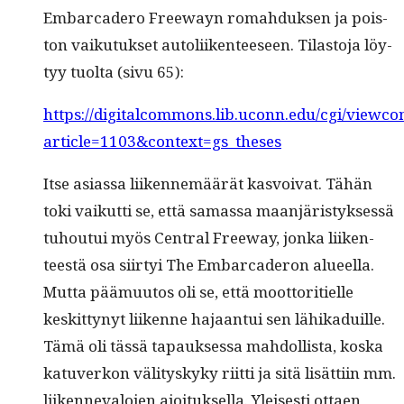
Embar­cadero Free­wayn rom­ah­duk­sen ja pois­
ton vaiku­tuk­set autoli­iken­teeseen. Tilas­to­ja löy­
tyy tuol­ta (sivu 65):
https://digitalcommons.lib.uconn.edu/cgi/viewcon
article=1103&context=gs_theses
Itse asi­as­sa liiken­nemäärät kasvoivat. Tähän
toki vaikut­ti se, että samas­sa maan­järistyk­sessä
tuhou­tui myös Cen­tral Free­way, jon­ka liiken­
teestä osa siir­tyi The Embar­caderon alueel­la.
Mut­ta pää­muu­tos oli se, että moot­tori­tielle
keskit­tynyt liikenne hajaan­tui sen lähikaduille.
Tämä oli tässä tapauk­ses­sa mah­dol­lista, kos­ka
katu­verkon väl­i­tyskyky riit­ti ja sitä lisät­ti­in mm.
liiken­neval­o­jen ajoituk­sel­la. Yleis­es­ti ottaen