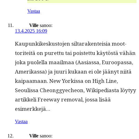
Vastaa
Ville
sanoo:
13.4.2025 16:09
Kaupunkikeskus­to­jen sil­tarak­en­teisia moot­
toriteitä on puret­tu tai pois­tet­tu käytöstä vähän
joka puolel­la maail­maa (Aasi­as­sa, Euroopas­sa,
Amerikas­sa) ja juuri kukaan ei ole jäänyt niitä
kaipaa­maan. New Yorkissa on High Line,
Seoulis­sa Cheong­gyecheon, Wikipedi­as­ta löy­tyy
artikke­li Free­way removal, jos­sa lisää
esimerkkejä…
Vastaa
Ville
sanoo: