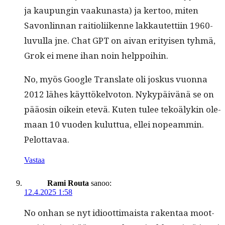
ja kaupun­gin vaaku­nas­ta) ja ker­too, miten
Savon­lin­nan raiti­oli­ikenne lakkautet­ti­in 1960-
luvul­la jne. Chat GPT on aivan eri­tyisen tyh­mä,
Grok ei mene ihan noin helppoihin.
No, myös Google Trans­late oli joskus vuon­na
2012 läh­es käyt­tökelvo­ton. Nykypäivänä se on
pääosin oikein etevä. Kuten tulee tekoä­lykin ole­
maan 10 vuo­den kulut­tua, ellei nopeam­min.
Pelottavaa.
Vastaa
Rami Routa
sanoo:
12.4.2025 1:58
No onhan se nyt idioot­ti­maista rak­en­taa moot­