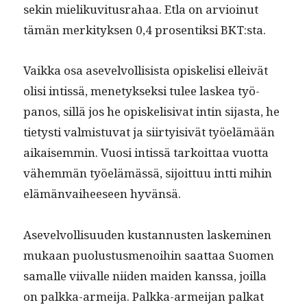
sekin mieliku­vi­tus­ra­haa. Etla on arvioin­ut
tämän merk­i­tyk­sen 0,4 pros­en­tik­si BKT:sta.
Vaik­ka osa asevelvol­li­sista opiske­lisi elleivät
olisi intis­sä, mene­tyk­sek­si tulee laskea työ­
panos, sil­lä jos he opiske­li­si­vat intin sijas­ta, he
tietysti valmis­tu­vat ja siir­ty­i­sivät työelämään
aikaisem­min. Vuosi intis­sä tarkoit­taa vuot­ta
vähem­män työelämässä, sijoit­tuu int­ti mihin
elämän­vai­heeseen hyvänsä.
Asevelvol­lisu­u­den kus­tan­nusten laskem­i­nen
mukaan puo­lus­tus­menoi­hin saat­taa Suomen
samalle viivalle niiden maid­en kanssa, joil­la
on palk­ka-armei­ja. Palk­ka-armei­jan palkat