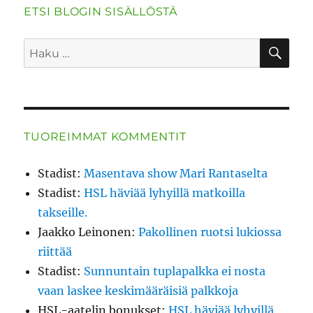
ETSI BLOGIN SISÄLLÖSTÄ
HA
Etsi:
TUOREIMMAT KOMMENTIT
Stadist
:
Masentava show Mari Rantaselta
Stadist
:
HSL häviää lyhyillä matkoilla
takseille.
Jaakko Leinonen
:
Pakollinen ruotsi lukiossa
riittää
Stadist
:
Sunnuntain tuplapalkka ei nosta
vaan laskee keskimääräisiä palkkoja
HSL-aatelin bonukset
:
HSL häviää lyhyillä