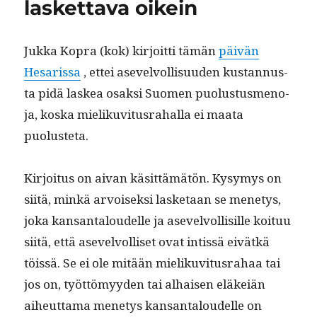
laskettava oikein
Juk­ka Kopra (kok) kir­joit­ti tämän
päivän
Hesaris­sa
, ettei asevelvol­lisu­u­den kus­tan­nus­
ta pidä laskea osak­si Suomen puo­lus­tus­meno­
ja, kos­ka mieliku­vi­tus­ra­hal­la ei maa­ta
puolusteta.
Kir­joi­tus on aivan käsit­tämätön. Kysymys on
siitä, minkä arvoisek­si las­ke­taan se mene­tys,
joka kansan­taloudelle ja asevelvol­lisille koituu
siitä, että asevelvol­liset ovat intis­sä eivätkä
töis­sä. Se ei ole mitään mieliku­vi­tus­ra­haa tai
jos on, työt­tömyy­den tai alhaisen eläkeiän
aiheut­ta­ma mene­tys kansan­taloudelle on