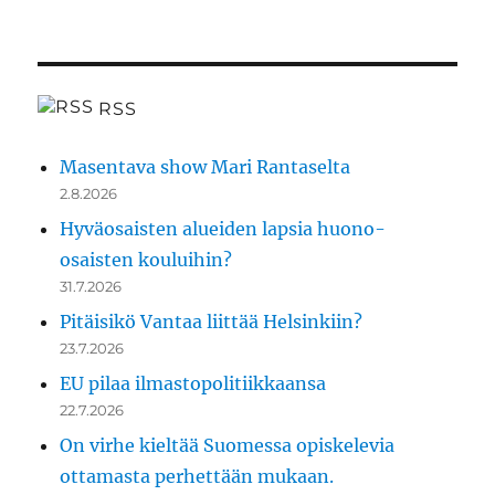
RSS
Masentava show Mari Rantaselta
2.8.2026
Hyväosaisten alueiden lapsia huono-
osaisten kouluihin?
31.7.2026
Pitäisikö Vantaa liittää Helsinkiin?
23.7.2026
EU pilaa ilmastopolitiikkaansa
22.7.2026
On virhe kieltää Suomessa opiskelevia
ottamasta perhettään mukaan.