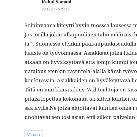
Rahul Somani
sanoo:
29.8.2023 15:32
Soin­in­vaara kiteyt­ti hyvin tuoss­sa lauses­sa
Jos toril­la jokin ulkop­uo­li­nen taho määräisi
tä” . Suomes­sa etenkin pääkaupunkiseudul­la j
haaste on työvoimas­sa. Asi­akkaat jot­ka halu
aikaan on hyväksyt­tävä että jom­pi kumpi jou
na­t­alous etenkin rav­in­to­la-alal­la kär­sii ty
konkurssi­in. Asi­akkaiden on hyväksyt­tävä he
Tätä on markki­na­t­alous. Vai­h­toe­hto­ja on täs
pitäisi lopet­taa kokon­aan tai sit­ten kun­tien on
saatavilla.Ne jot­ka ehtot­ta­vat kun­tien omia rav­i
uno­hta­vat sen tosi asian että sil­loin palvelu
Vastaa