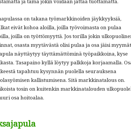
osta­mat­ta ja tämä jokin voidaan jät­tää tuottamatta.
ma­pu­las­sa on takana työ­markki­noiden jäykkyyk­siä,
lkat eivät kohoa aloil­la, joil­la työvoimas­ta on pulaa
l­la, joil­la on työt­tömyyt­tä. Jos toril­la jokin ulkop­uo­li­n
n­nat, osas­ta myytävästä olisi pulaa ja osa jäisi myymät
­pu­la näyt­täy­tyy täyt­tämät­töminä työ­paikkoina, kyse
a­s­ta. Tas­apaino kyl­lä löy­tyy palkko­ja kor­jaa­mal­la. Os
­ik­keestä tapah­tuu kysyn­nän puolel­la seu­rauk­se­na
to­lasyömisen kallis­tu­mise­na. Sitä markki­na­t­alous on.
ikoista tosin on kuitenkin markki­na­t­alouden ulkop­uole
suuri osa hoitoalaa.
sajapula