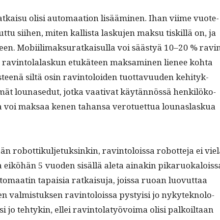
ratkaisu olisi automaa­tion lisäämi­nen. Ihan viime vuote­
­tu siihen, miten kallista lasku­jen mak­su tiskil­lä on, ja
seen. Mobi­il­i­mak­suratkaisul­la voi säästyä 10–20 % rav­i
 rav­in­to­lalaskun etukä­teen mak­sami­nen lie­nee koh­ta
teenä siltä osin rav­in­toloiden tuot­tavu­u­den kehi­tyk­
mät lounase­dut, jot­ka vaa­ti­vat käytän­nössä henkilöko­
hansa voi mak­saa kenen tahansa verotuet­tua lounaslaskua
 robot­tikul­je­tuksinkin, rav­in­tolois­sa robot­te­ja ei vie
ta eiköhän 5 vuo­den sisäl­lä ale­ta ainakin pikaruokalois­s
­au­tomaatin tapaisia ratkaisu­ja, jois­sa ruoan luovut­taa
n valmis­tuk­sen rav­in­tolois­sa pysty­isi jo nykyte­knolo­
si jo tehtykin, ellei rav­in­to­latyövoima olisi palkoil­taan