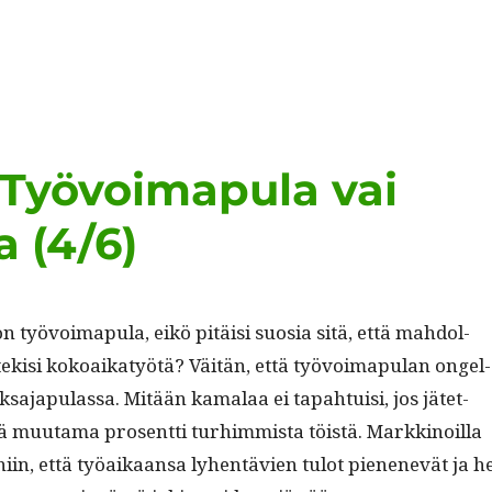
 Työvoimapula vai
 (4/6)
 työvoima­pu­la, eikö pitäisi suosia sitä, että mah­dol­
ek­isi kokoaikatyötä? Väitän, että työvoima­pu­lan ongel­
a­japu­las­sa. Mitään kamalaa ei tapah­tu­isi, jos jätet­
ä muu­ta­ma pros­ent­ti turhim­mista töistä. Markki­noil­la
iin, että työaikaansa lyhen­tävien tulot pienenevät ja h