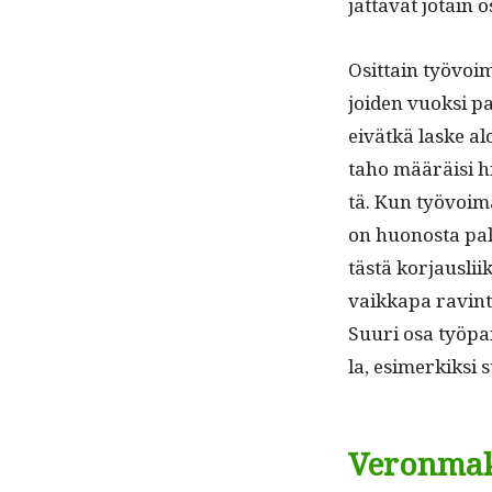
jät­tävät jotain 
Osit­tain työvoi
joiden vuok­si pa
eivätkä laske aloi
taho määräisi hi
tä. Kun työvoima
on huonos­ta palk
tästä kor­jaus­li
vaikka­pa rav­in­
Suuri osa työ­pa
la, esimerkik­si 
Veronmak