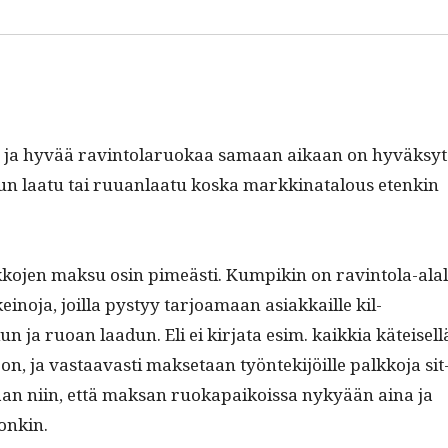
ua ja hyvää rav­in­to­laruokaa samaan aikaan on hyväksyt
un laatu tai ruuan­laatu kos­ka markki­na­t­alous etenkin
lkko­jen mak­su osin pimeästi. Kumpikin on rav­in­to­la-alal
eino­ja, joil­la pystyy tar­joa­maan asi­akkaille kil­
n ja ruoan laadun. Eli ei kir­ja­ta esim. kaikkia käteisel­l
toon, ja vas­taavasti mak­se­taan työn­tek­i­jöille palkko­ja sit
asi­aan niin, että mak­san ruoka­paikois­sa nykyään aina ja
oonkin.