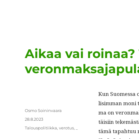
Aikaa vai roinaa?
veronmaksajapula
Kun Suomes­sa on
lisim­man moni t
Kirjoittaja
Osmo Soininvaara
ma on veron­mak­s
Julkaistu
28.8.2023
täisi­in tekemäst
Kategoriat
Talouspolitiikka
,
verotus
,
_
tämä tapah­tuu n