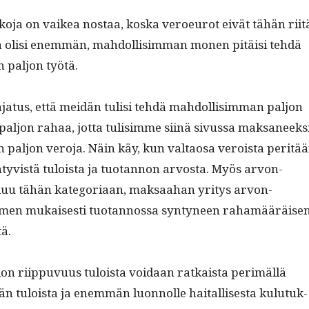
ko­ja on vaikea nos­taa, kos­ka veroeu­rot eivät tähän riit
ja olisi enem­män, mah­dol­lisim­man mon­en pitäisi tehdä
n paljon työtä.
a­tus, että mei­dän tulisi tehdä mah­dol­lisim­man paljon
 paljon rahaa, jot­ta tulisimme siinä sivus­sa mak­sa­neek­s
n paljon vero­ja. Näin käy, kun val­taosa veroista per­itä
n­tyvistä tuloista ja tuotan­non arvos­ta. Myös arvon­
luu tähän kat­e­go­ri­aan, mak­saa­han yri­tys arvon­
imen mukaises­ti tuotan­nos­sa syn­tyneen rahamääräise
ä.
­tion riip­pu­vu­us tuloista voidaan ratkaista per­imäl­lä
 tuloista ja enem­män luon­nolle haitallis­es­ta kulu­tuk­