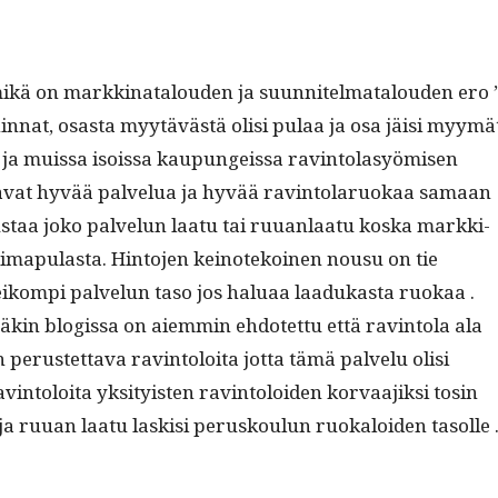
 mikä on markki­na­t­alouden ja suun­nitel­mat­alouden ero 
 hin­nat, osas­ta myytävästä olisi pulaa ja osa jäisi myymä
a muis­sa isois­sa kaupungeis­sa rav­in­to­lasyömisen
­a­vat hyvää palvelua ja hyvää rav­in­to­laruokaa samaan
s­taa joko palvelun laatu tai ruuan­laatu kos­ka markki­
övoima­pu­las­ta. Hin­to­jen keinotekoinen nousu on tie
ikom­pi palvelun taso jos halu­aa laadukas­ta ruokaa .
säkin blo­gis­sa on aiem­min ehdotet­tu että rav­in­to­la ala
 perustet­ta­va rav­in­toloi­ta jot­ta tämä palvelu olisi
n­toloi­ta yksi­ty­is­ten rav­in­toloiden kor­vaa­jik­si tosin
n ja ruuan laatu lask­isi perusk­oulun ruokaloiden tasolle 