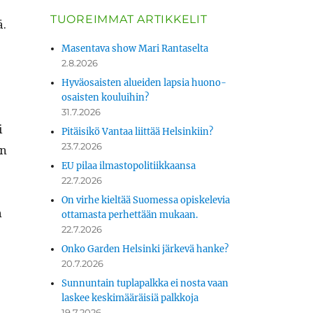
TUOREIMMAT ARTIKKELIT
ä.
Masentava show Mari Rantaselta
2.8.2026
Hyväosaisten alueiden lapsia huono-
osaisten kouluihin?
31.7.2026
i
Pitäisikö Vantaa liittää Helsinkiin?
23.7.2026
än
EU pilaa ilmastopolitiikkaansa
22.7.2026
On virhe kieltää Suomessa opiskelevia
n
ottamasta perhettään mukaan.
22.7.2026
Onko Garden Helsinki järkevä hanke?
20.7.2026
Sunnuntain tuplapalkka ei nosta vaan
laskee keskimääräisiä palkkoja
19.7.2026