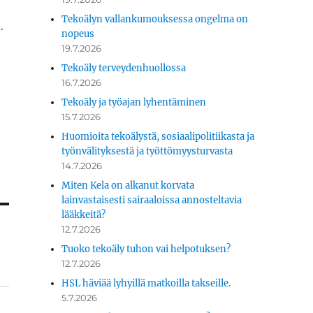
­
Tekoälyn vallankumouksessa ongelma on
.
nopeus
19.7.2026
Tekoäly terveydenhuollossa
16.7.2026
Tekoäly ja työajan lyhentäminen
15.7.2026
Huomioita tekoälystä, sosiaalipolitiikasta ja
työnvälityksestä ja työttömyysturvasta
14.7.2026
Miten Kela on alkanut korvata
lainvastaisesti sairaaloissa annosteltavia
lääkkeitä?
12.7.2026
Tuoko tekoäly tuhon vai helpotuksen?
12.7.2026
HSL häviää lyhyillä matkoilla takseille.
5.7.2026