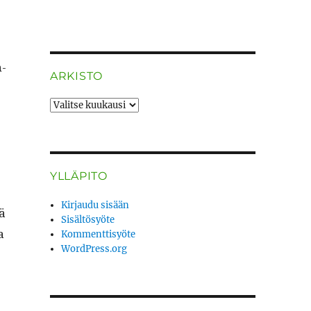
n­
ARKISTO
ARKISTO
YLLÄPITO
Kirjaudu sisään
lä
Sisältösyöte
a
Kommenttisyöte
WordPress.org