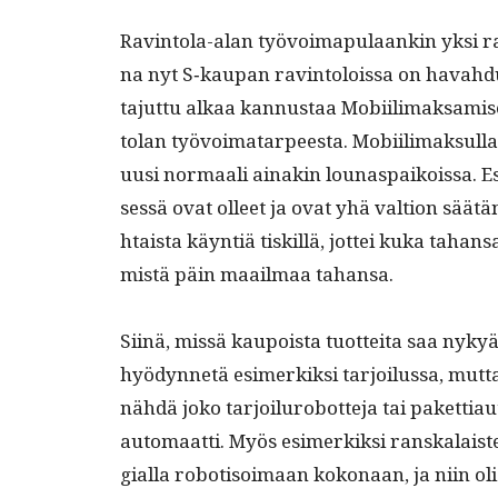
Rav­in­to­la-alan työvoima­pu­laankin yksi 
na nyt S‑kaupan rav­in­tolois­sa on havah­dut
tajut­tu alkaa kan­nus­taa Mobi­il­i­mak­sami
tolan työvoimatarpeesta. Mobi­il­i­mak­sul­la
uusi nor­maali ainakin louna­s­paikois­sa. Es
sessä ovat olleet ja ovat yhä val­tion säätä
htaista käyn­tiä tiskil­lä, jot­tei kuka ta
mis­tä päin maail­maa tahansa.
Siinä, mis­sä kaupoista tuot­tei­ta saa nykyään
hyö­dyn­netä esimerkik­si tar­joilus­sa, mut­
nähdä joko tar­joil­uro­bot­te­ja tai paket­ti
automaat­ti. Myös esimerkik­si ran­skalais­te
gial­la robo­t­i­soimaan kokon­aan, ja niin oli