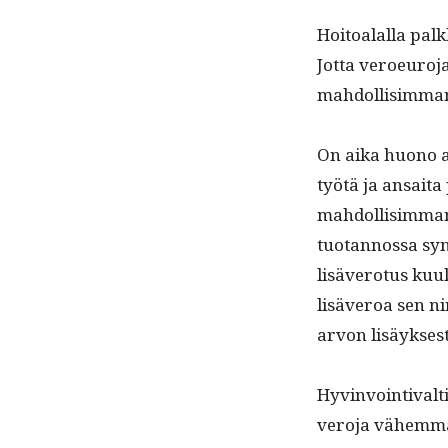
Hoitoalal­la palk
Jot­ta veroeu­ro­
mah­dol­lisim­ma
On aika huono aj
työtä ja ansai­ta
mah­dol­lisim­ma
tuotan­nos­sa sy
lisävero­tus kuu­
lisäveroa sen n
arvon lisäyksest
Hyv­in­voin­ti­val
vero­ja vähem­män