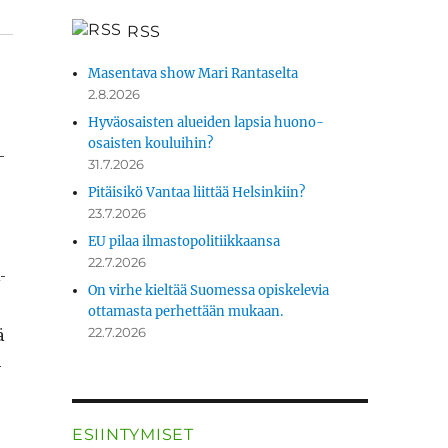
RSS
Masentava show Mari Rantaselta
2.8.2026
Hyväosaisten alueiden lapsia huono-
osaisten kouluihin?
­
31.7.2026
Pitäisikö Vantaa liittää Helsinkiin?
23.7.2026
EU pilaa ilmastopolitiikkaansa
22.7.2026
­
On virhe kieltää Suomessa opiskelevia
ottamasta perhettään mukaan.
ä
22.7.2026
­
ESIINTYMISET