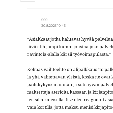
ööö
sanoo:
30.8.2023 10:45
“Asi­akkaat jot­ka halu­a­vat hyvää palvel
tävä että jom­pi kumpi jous­taa joko palvel
rav­in­to­la-alal­la kär­sii työvoimapulasta.”
Kol­mas vai­h­toe­hto on ali­palkkaus tai pa
la yhä valitet­ta­van yleistä, kos­ka ne ovat k
pailukykyisen hin­nan ja silti hyvän palvelu
mak­set­tu­ja ate­ri­oi­ta kas­saan ja kir­jan­pi
ten sil­lä käteisel­lä. Itse olen reagoin­ut 
vain kor­tilla, jot­ta mak­su menisi kirjapit