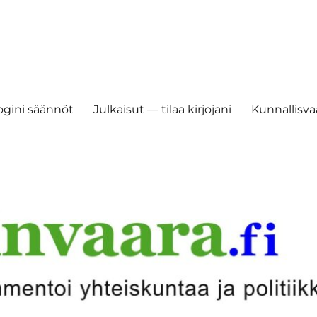
ogini säännöt
Julkaisut — tilaa kirjojani
Kunnallisvaa