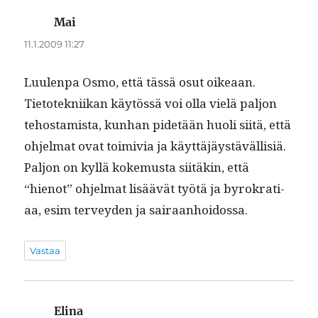
Mai
sanoo:
11.1.2009 11:27
Luu­len­pa Osmo, että tässä osut oikeaan.
Tietotekni­ikan käytössä voi olla vielä paljon
tehostamista, kun­han pide­tään huoli siitä, että
ohjel­mat ovat toimivia ja käyt­täjäys­täväl­lisiä.
Paljon on kyl­lä koke­mus­ta siitäkin, että
“hienot” ohjel­mat lisäävät työtä ja byrokra­ti­
aa, esim ter­vey­den ja sairaanhoidossa.
Vastaa
Elina
sanoo: