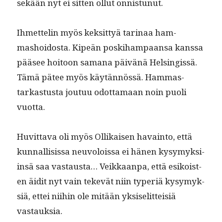
sekään nyt ei sit­ten ollut onnistunut.
Ihmettelin myös kek­sit­tyä tari­naa ham­
mashoi­dos­ta. Kipeän poski­ham­paansa kanssa
pääsee hoitoon samana päivänä Helsingis­sä.
Tämä pätee myös käytän­nössä. Ham­mas­
tarkas­tus­ta joutuu odot­ta­maan noin puoli
vuotta.
Huvit­ta­va oli myös Ollikaisen havain­to, että
kun­nal­li­sis­sa neu­volois­sa ei hänen kysymyk­si­
in­sä saa vas­taus­ta… Veikkaan­pa, että esikois­t­
en äid­it nyt vain tekevät niin type­r­iä kysymyk­
siä, ettei niihin ole mitään yksiselit­teisiä
vastauksia.