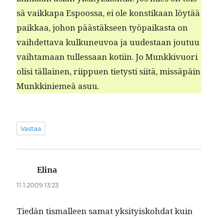
sä vaikka­pa Espoos­sa, ei ole kon­stikaan löytää
paikkaa, johon päästäk­seen työ­paikas­ta on
vai­hdet­ta­va kulkuneu­voa ja uud­estaan joutuu
vai­h­ta­maan tul­lessaan koti­in. Jo Munkkivuori
olisi täl­lainen, riip­puen tietysti siitä, mis­säpäin
Munkkiniemeä asuu.
Vastaa
Elina
sanoo:
11.1.2009 13:23
Tiedän tismall­een samat yksi­tyisko­h­dat kuin