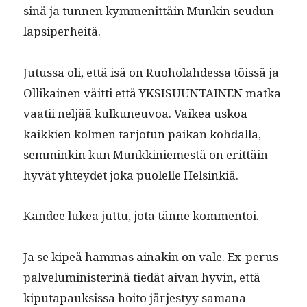
sinä ja tun­nen kym­menit­täin Munkin seudun
lapsiperheitä.
Jutus­sa oli, että isä on Ruo­ho­lahdessa töis­sä ja
Ollikainen väit­ti että YKSISUUNTAINEN mat­ka
vaatii neljää kulkuneu­voa. Vaikea uskoa
kaikkien kol­men tar­jo­tun paikan kohdal­la,
sem­minkin kun Munkkiniemestä on erit­täin
hyvät yhtey­det joka puolelle Helsinkiä.
Kandee lukea jut­tu, jota tänne kommentoi.
Ja se kipeä ham­mas ainakin on vale. Ex-perus­
palve­lu­min­is­ter­inä tiedät aivan hyvin, että
kiputa­pauk­sis­sa hoito järjestyy samana