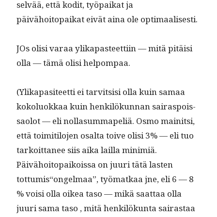
selvää, että kodit, työ­paikat ja
päivähoitopaikat eivät aina ole optimaalisesti.
JOs olisi varaa ylika­pas­teet­ti­in — mitä pitäisi
olla — tämä olisi helpompaa.
(Ylika­p­a­siteet­ti ei tarvit­sisi olla kuin samaa
kokolu­okkaa kuin henkilökun­nan sairaspois­
saolot — eli nol­la­summapeliä. Osmo mainit­si,
että toim­i­tilo­jen osalta toive olisi 3% — eli tuo
tarkoit­ta­nee siis aika lail­la min­im­iä.
Päivähoitopaikois­sa on juuri tätä las­ten
tottumis“ongelmaa”, työ­matkaa jne, eli 6 — 8
% voisi olla oikea taso — mikä saat­taa olla
juuri sama taso , mitä henkilökun­ta sairas­taa