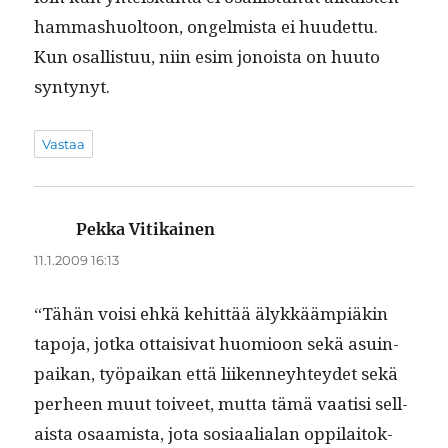
ham­mashuoltoon, ongelmista ei huudet­tu.
Kun osal­lis­tuu, niin esim jonoista on huu­to
syntynyt.
Vastaa
Pekka Vitikainen
sanoo:
11.1.2009 16:13
“Tähän voisi ehkä kehit­tää älykkäämpiäkin
tapo­ja, jot­ka ottaisi­vat huomioon sekä asuin­
paikan, työ­paikan että liiken­ney­htey­det sekä
per­heen muut toiveet, mut­ta tämä vaatisi sel­l­
aista osaamista, jota sosi­aalialan oppi­laitok­