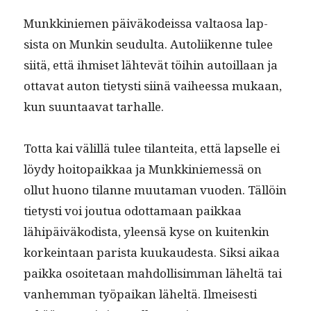
Munkkiniemen päiväkodeis­sa val­taosa lap­
sista on Munkin seudul­ta. Autoli­ikenne tulee
siitä, että ihmiset lähtevät töi­hin autoil­laan ja
otta­vat auton tietysti siinä vai­heessa mukaan,
kun suun­taa­vat tarhalle.
Tot­ta kai välil­lä tulee tilantei­ta, että lapselle ei
löy­dy hoitopaikkaa ja Munkkiniemessä on
ollut huono tilanne muu­ta­man vuo­den. Täl­löin
tietysti voi joutua odot­ta­maan paikkaa
lähipäiväkodista, yleen­sä kyse on kuitenkin
korkein­taan parista kuukaud­es­ta. Sik­si aikaa
paik­ka osoite­taan mah­dol­lisim­man läheltä tai
van­hem­man työ­paikan läheltä. Ilmeis­es­ti