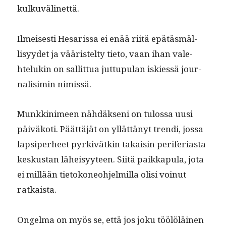
kulkuvälinettä.
Ilmeis­es­ti Hesaris­sa ei enää riitä epätäs­mäl­
lisyy­det ja vääris­tel­ty tieto, vaan ihan vale­
htelukin on sal­lit­tua jut­tupu­lan iskiessä jour­
nal­isimin nimissä.
Munkkin­imeen nähdäk­seni on tulos­sa uusi
päiväkoti. Päät­täjät on yllät­tänyt tren­di, jos­sa
lap­siper­heet pyrkivätkin takaisin per­ife­ri­as­ta
keskus­tan läheisyy­teen. Siitä paikka­pu­la, jota
ei mil­lään tietoko­neo­hjelmil­la olisi voin­ut
ratkaista.
Ongel­ma on myös se, että jos joku töölöläi­nen