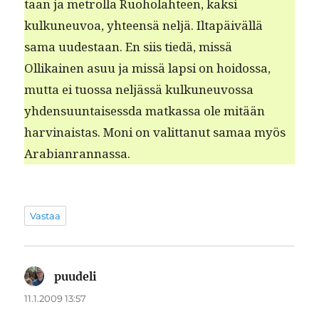
taan ja metrol­la Ruo­ho­lah­teen, kak­si
kulkuneu­voa, yhteen­sä neljä. Iltapäiväl­lä
sama uud­estaan. En siis tiedä, mis­sä
Ollikainen asuu ja mis­sä lap­si on hoi­dos­sa,
mut­ta ei tuos­sa neljässä kulkuneu­vos­sa
yhden­su­un­taisess­da matkas­sa ole mitään
harv­inais­tas. Moni on valit­tanut samaa myös
Arabianrannassa.
Vastaa
puudeli
sanoo:
11.1.2009 13:57