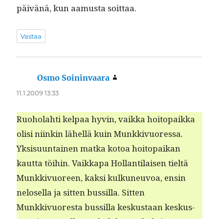
päivänä, kun aamus­ta soittaa.
Vastaa
Osmo Soininvaara
sanoo:
11.1.2009 13:33
Ruo­ho­lahti kel­paa hyvin, vaik­ka hoitopaik­ka
olisi niinkin lähel­lä kuin Munkkivuores­sa.
Yksisu­un­tainen mat­ka kotoa hoitopaikan
kaut­ta töi­hin. Vaikka­pa Hol­lan­ti­laisen tieltä
Munkkivuoreen, kak­si kulkuneu­voa, ensin
nelosel­la ja sit­ten bus­sil­la. Sit­ten
Munkkivuores­ta bus­sil­la keskus­taan keskus­