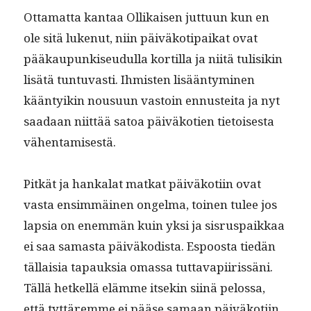
Otta­mat­ta kan­taa Ollikaisen jut­tuun kun en
ole sitä lukenut, niin päiväkoti­paikat ovat
pääkaupunkiseudul­la kor­tilla ja niitä tulisikin
lisätä tun­tu­vasti. Ihmis­ten lisään­tymi­nen
kään­tyikin nousu­un vas­toin ennustei­ta ja nyt
saadaan niit­tää satoa päiväko­tien tietois­es­ta
vähentamisestä.
Pitkät ja han­kalat matkat päiväkoti­in ovat
vas­ta ensim­mäi­nen ongel­ma, toinen tulee jos
lap­sia on enem­män kuin yksi ja sis­ru­s­paikkaa
ei saa samas­ta päiväkodista. Espoos­ta tiedän
täl­laisia tapauk­sia omas­sa tut­tava­pi­iris­säni.
Täl­lä het­kel­lä elämme itsekin siinä pelos­sa,
että tyt­täremme ei pääse samaan päiväkoti­in