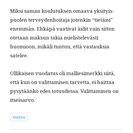
Mik­si saman koulu­tuk­sen omaa­va yksi­ty­is­
puolen ter­vey­den­hoita­ja jotenkin “tietäisi”
enem­män. Ehkäpä vaa­ti­vat äid­it vain sit­ten
ote­taan mak­sun takia mielis­televästi
huomioon, mikäli tun­tuu, että vas­tauk­sia
satelee.
Ollikaisen vuo­da­tus oli mallies­imerk­ki siitä,
että kun on valit­tamisen tarvet­ta, ei hait­taa
pysytäänkö edes totu­udessa. Valit­ta­mi­nen on
itseisarvo.
Vastaa