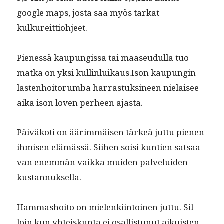
google maps, jos­ta saa myös tarkat
kulkureittiohjeet.
Pienessä kaupungis­sa tai maaseudul­la tuo
mat­ka on yksi kullinluikaus.Ison kaupun­gin
las­ten­hoito­rum­ba har­ras­tuksi­neen nielaisee
aika ison loven per­heen ajasta.
Päiväkoti on äärim­mäisen tärkeä jut­tu pienen
ihmisen elämässä. Siihen soisi kun­tien sat­saa­
van enem­män vaik­ka muiden palvelu­iden
kustannuksella.
Ham­mashoito on mie­lenki­in­toinen jut­tu. Sil­
loin kun yhteiskun­ta ei osal­lis­tunut aikuis­ten