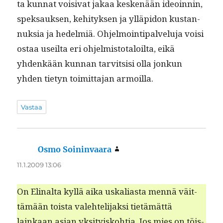
ta kun­nat voisi­vat jakaa keskenään ideoin­nin,
speksauk­sen, kehi­tyk­sen ja ylläpi­don kus­tan­
nuk­sia ja hedelmiä. Ohjel­moin­tipalvelu­ja voisi
ostaa useil­ta eri ohjelmis­to­taloil­ta, eikä
yhdenkään kun­nan tarvit­sisi olla jonkun
yhden tietyn toimit­ta­jan armoilla.
Vastaa
Osmo Soininvaara
sanoo:
11.1.2009 13:06
On Elinal­ta kyl­lä aika uskalias­ta men­nä väit­
tämään toista vale­hteli­jak­si tietämät­tä
lainkaan asian yksi­tyisko­htia. Jos mies on töis­