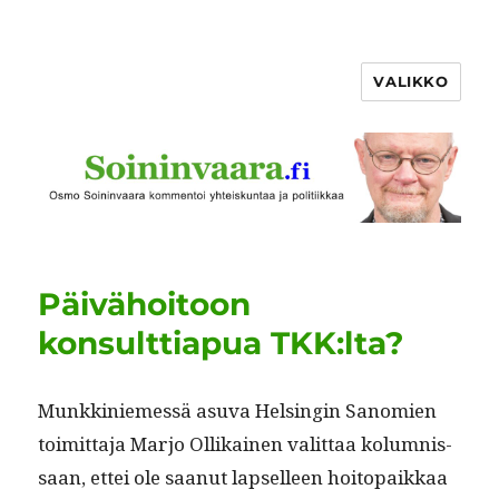
VALIKKO
Päivähoitoon
konsulttiapua TKK:lta?
Munkkiniemessä asu­va Helsin­gin Sanomien
toimit­ta­ja Mar­jo Ollikainen valit­taa kolum­nis­
saan, ettei ole saanut lapselleen hoitopaikkaa