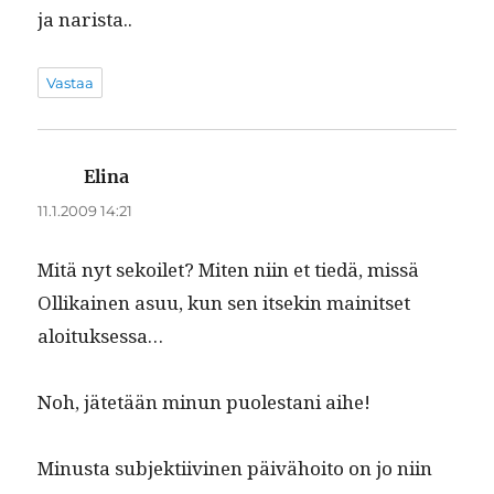
ja narista..
Vastaa
Elina
sanoo:
11.1.2009 14:21
Mitä nyt sekoi­let? Miten niin et tiedä, mis­sä
Ollikainen asuu, kun sen itsekin mainit­set
aloituksessa…
Noh, jätetään min­un puolestani aihe!
Minus­ta sub­jek­ti­ivi­nen päivähoito on jo niin