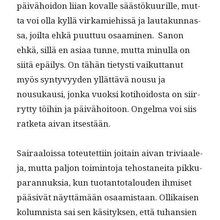
päivähoidon liian kovalle säästöku­urille, mut­
ta voi olla kyl­lä virkamiehissä ja lau­takun­nas­
sa, joil­ta ehkä puut­tuu osaami­nen. Sanon
ehkä, sil­lä en asi­aa tunne, mut­ta min­ul­la on
siitä epäilys. On tähän tietysti vaikut­tanut
myös syn­tyvyy­den yllät­tävä nousu ja
nousukausi, jon­ka vuok­si koti­hoi­dos­ta on siir­
ryt­ty töi­hin ja päivähoitoon. Ongel­ma voi siis
ratke­ta aivan itsestään.
Sairaalois­sa toteutet­ti­in joitain aivan triv­i­aale­
ja, mut­ta paljon toim­into­ja tehostanei­ta pikku­
paran­nuk­sia, kun tuotan­to­talouden ihmiset
pää­sivät näyt­tämään osaamis­taan. Ollikaisen
kolum­nista sai sen käsi­tyk­sen, että tuhan­sien