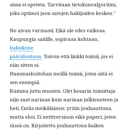
sis­sa ei opete­ta. Tarvi­taan tietokoneal­go­rit­mi,
joka opti­moi jaon sato­jen hak­i­joiden kesken.”
No aivan var­masti. Eikä ole edes vaikeaa.
Kaupun­gin sait­ille, sopi­vaan kohtaan,
hakukone
päivähoitoon.
Toivon että link­ki toimii, jos ei
niin sit­ten ei.
Ham­mashoito­han meil­lä toimii, joten siitä ei
sen enempiä.
Kum­ma jut­tu muuten. Olet hesarin toimit­ta­ja
niin saat nar­i­nan kuin nar­i­nan julk­isu­u­teen ja
heti. Entäs meikäläi­nen; yritin joulu­aat­tona,
mut­ta ehei. Ei net­tiver­sioon eikä paperi, joten
tässä on. Kir­joitet­tu joulu­aat­tona kaiken