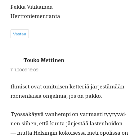
Pekka Vitikainen
Herttoniemenranta
Vastaa
Touko Mettinen
sanoo:
11.1.2009 18:09
Ihmiset ovat omi­tuisen ket­ter­iä jär­jestämään
mon­en­laisia ongelmia, jos on pakko.
Työssäkäyvä van­hempi on var­masti tyy­tyväi­
nen siihen, että kun­ta jär­jestää las­ten­hoidon
— mut­ta Helsin­gin kokoises­sa metrop­o­lis­sa on