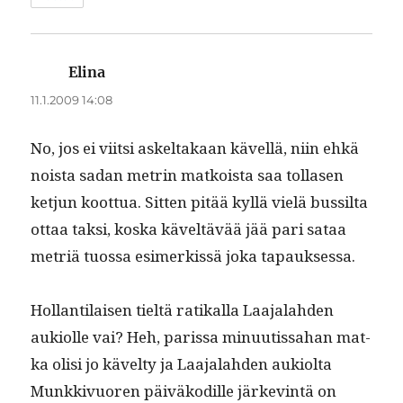
Elina
sanoo:
11.1.2009 14:08
No, jos ei viit­si askeltakaan kävel­lä, niin ehkä
noista sadan metrin matkoista saa tol­lasen
ketjun koot­tua. Sit­ten pitää kyl­lä vielä bus­sil­ta
ottaa tak­si, kos­ka käveltävää jää pari sataa
metriä tuos­sa esimerkissä joka tapauksessa.
Hol­lan­ti­laisen tieltä ratikalla Laa­jalah­den
auki­olle vai? Heh, paris­sa min­uutis­sa­han mat­
ka olisi jo kävel­ty ja Laa­jalah­den auki­ol­ta
Munkkivuoren päiväkodille järkev­in­tä on