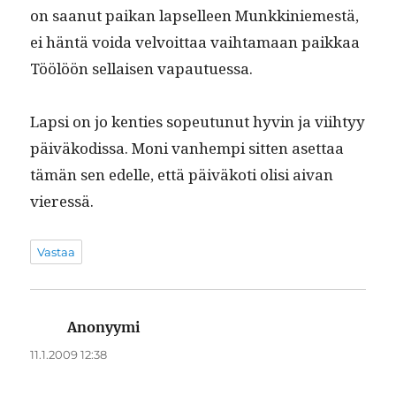
on saanut paikan lapselleen Munkkiniemestä,
ei hän­tä voi­da velvoit­taa vai­h­ta­maan paikkaa
Töölöön sel­l­aisen vapautuessa.
Lap­si on jo ken­ties sopeu­tunut hyvin ja viihtyy
päiväkodis­sa. Moni van­hempi sit­ten aset­taa
tämän sen edelle, että päiväkoti olisi aivan
vieressä.
Vastaa
Anonyymi
sanoo:
11.1.2009 12:38