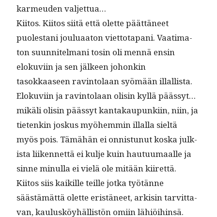
karmeu­den valjettua…
Kiitos. Kiitos siitä että olette päät­täneet
puolestani joulu­aa­ton viet­to­ta­pani. Vaa­ti­ma­
ton suun­nitel­mani tosin oli men­nä ensin
eloku­vi­in ja sen jäl­keen johonkin
tasokkaaseen rav­in­to­laan syömään illallista.
Eloku­vi­in ja rav­in­to­laan olisin kyl­lä päässyt…
mikäli olisin päässyt kan­takaupunki­in, niin, ja
tietenkin joskus myöhem­min illal­la sieltä
myös pois. Tämähän ei onnis­tunut kos­ka julk­
ista liiken­net­tä ei kul­je kuin hau­tu­umaalle ja
sinne min­ul­la ei vielä ole mitään kiirettä.
Kiitos siis kaikille teille jot­ka työtänne
säästämät­tä olette eristäneet, ark­isin tarvit­ta­
van, kaulusköy­häl­listön omi­in lähiöi­hin­sä.