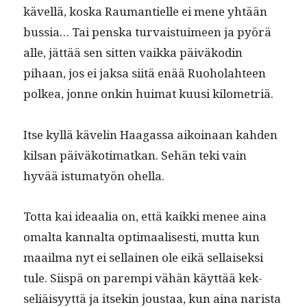
kävel­lä, kos­ka Rau­mantielle ei mene yhtään
bus­sia… Tai pen­s­ka tur­vais­tu­imeen ja pyörä
alle, jät­tää sen sit­ten vaik­ka päiväkodin
pihaan, jos ei jak­sa siitä enää Ruo­ho­lah­teen
polkea, jonne onkin huimat kuusi kilometriä.
Itse kyl­lä kävelin Haa­gas­sa aikoinaan kah­den
kil­san päiväko­ti­matkan. Sehän teki vain
hyvää istu­matyön ohella.
Tot­ta kai ideaalia on, että kaik­ki menee aina
oma­l­ta kannal­ta opti­maalis­es­ti, mut­ta kun
maail­ma nyt ei sel­l­ainen ole eikä sel­l­aisek­si
tule. Siis­pä on parem­pi vähän käyt­tää kek­
seliäisyyt­tä ja itsekin jous­taa, kun aina nar­ista