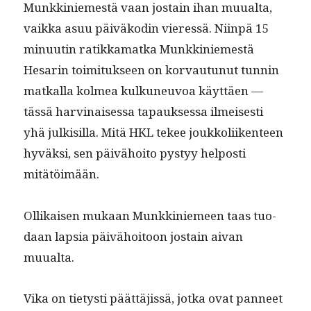
Munkkiniemestä vaan jostain ihan muual­ta,
vaik­ka asuu päiväkodin vier­essä. Niin­pä 15
min­uutin ratikka­mat­ka Munkkiniemestä
Hesarin toim­i­tuk­seen on kor­vau­tunut tun­nin
matkalla kolmea kulkuneu­voa käyt­täen —
tässä harv­inaises­sa tapauk­ses­sa ilmeis­es­ti
yhä julk­isil­la. Mitä HKL tekee joukkoli­iken­teen
hyväk­si, sen päivähoito pystyy hel­posti
mitätöimään.
Ollikaisen mukaan Munkkiniemeen taas tuo­
daan lap­sia päivähoitoon jostain aivan
muualta.
Vika on tietysti päät­täjis­sä, jot­ka ovat pan­neet