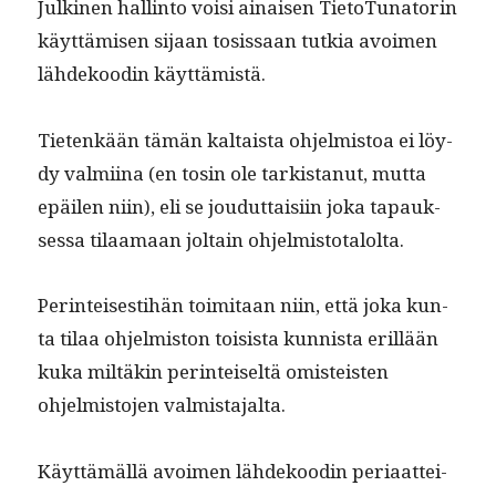
Julki­nen hallinto voisi ainaisen Tieto­Tu­na­torin
käyt­tämisen sijaan tosis­saan tutkia avoimen
lähdekood­in käyttämistä.
Tietenkään tämän kaltaista ohjelmis­toa ei löy­
dy valmi­ina (en tosin ole tark­istanut, mut­ta
epäilen niin), eli se joudut­taisi­in joka tapauk­
ses­sa tilaa­maan joltain ohjelmistotalolta.
Per­in­teis­es­ti­hän toim­i­taan niin, että joka kun­
ta tilaa ohjelmis­ton toi­sista kun­nista eril­lään
kuka miltäkin per­in­teiseltä omis­teis­ten
ohjelmis­to­jen valmistajalta.
Käyt­tämäl­lä avoimen lähdekood­in peri­aat­tei­