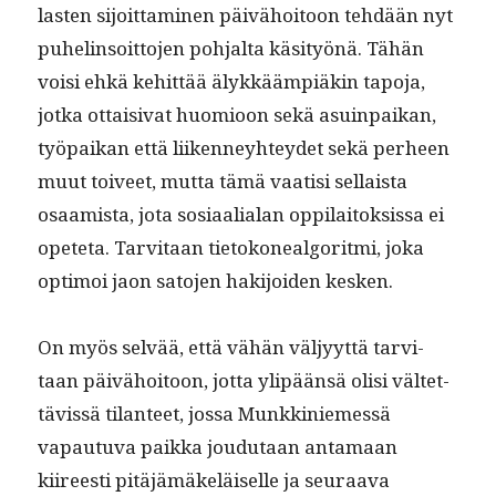
las­ten sijoit­ta­mi­nen päivähoitoon tehdään nyt
puhe­lin­soit­to­jen poh­jal­ta käsi­työnä. Tähän
voisi ehkä kehit­tää älykkäämpiäkin tapo­ja,
jot­ka ottaisi­vat huomioon sekä asuin­paikan,
työ­paikan että liiken­ney­htey­det sekä per­heen
muut toiveet, mut­ta tämä vaatisi sel­l­aista
osaamista, jota sosi­aalialan oppi­laitok­sis­sa ei
opete­ta. Tarvi­taan tietokoneal­go­rit­mi, joka
opti­moi jaon sato­jen hak­i­joiden kesken.
On myös selvää, että vähän väljyyt­tä tarvi­
taan päivähoitoon, jot­ta ylipään­sä olisi väl­tet­
tävis­sä tilanteet, jos­sa Munkkiniemessä
vapau­tu­va paik­ka joudu­taan anta­maan
kiireesti pitäjämäkeläiselle ja seu­raa­va