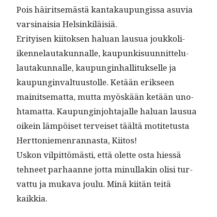
Pois häir­it­semästä kan­takaupungis­sa asu­via
varsi­naisia Helsinkiläisiä.
Eri­tyisen kiitok­sen halu­an lausua joukkoli­
iken­nelau­takun­nalle, kaupunkisu­un­nit­telu­
lau­takun­nalle, kaupung­in­hal­li­tuk­selle ja
kaupung­in­val­tu­us­tolle. Ketään erik­seen
mainit­se­mat­ta, mut­ta myöskään ketään uno­
hta­mat­ta. Kaupung­in­jo­hta­jalle halu­an lausua
oikein läm­pöiset ter­veiset täältä motite­tus­ta
Hert­toniemen­ran­nas­ta, Kiitos!
Uskon vil­pit­tömästi, että olette osta hiessä
tehneet parhaanne jot­ta min­ul­lakin olisi tur­
vat­tu ja muka­va joulu. Minä kiitän teitä
kaikkia.