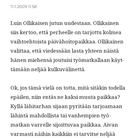
11.1.2009 11:58
Luin Ollikaisen jutun uud­estaan. Ollikainen
siis ker­too, että per­heelle on tar­jot­tu kolmea
vai­h­toe­htoista päivähoitopaikkaa. Ollikainen
valit­taa, että viedessään las­ta yhteen näistä
hänen miehen­sä jou­tu­isi työ­matkallaan käyt­
tämään neljää kulkuvälinettä.
Ok, jos tämä vielä on tot­ta, mitä sitäkin todel­la
epäilen, niin entäs ne kak­si muu­ta paikkaa?
Kyl­lä lähi­tarhan sijaan pyritään tar­joa­maan
lähin­tä mah­dol­lista tai van­hempi­en työ­
matkan var­relle sijoit­tuvaa paikkaa. Aivan
var­masti näi­hin kaikki­in ei tarvitse neljää