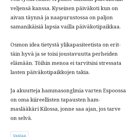
vel­jen­sä kanssa. Kyseinen päiväkoti kun on
aivan täyn­nä ja naa­pu­rus­tossa on paljon
samanikäisiä lap­sia vail­la päiväkotipaikkaa.
Osmon idea tietys­tä ylika­p­a­siteetista on erit­
täin hyvä ja se toisi jous­tavu­ut­ta per­hei­den
elämään. Töi­hin menoa ei tarvit­sisi stres­sa­ta
las­ten päiväkoti­paikko­jen takia.
Ja aku­ut­te­ja ham­ma­songlmia varten Espoos­sa
on oma kiireel­lis­ten tapausten ham­
maslääkäri Kilo­s­sa, jonne saa ajan, jos tarve
on selvä.
Vastaa