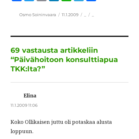
a
w
m
n
h
el
h
c
it
ai
k
at
e
a
Kirjoittaja
Julkaistu
Kategoriat
Avainsanat
Osmo Soininvaara
11.1.2009
_
_
e
te
l
e
s
g
re
b
r
d
A
r
o
I
p
a
69 vastausta artikkeliin
o
n
p
m
“Päivähoitoon konsulttiapua
k
TKK:lta?”
Elina
sanoo:
11.1.2009 11:06
Koko Ollikaisen jut­tu oli potaskaa alus­ta
loppuun.