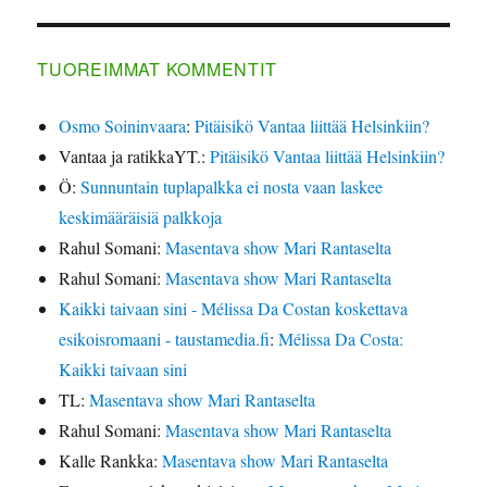
TUOREIMMAT KOMMENTIT
Osmo Soininvaara
:
Pitäisikö Vantaa liittää Helsinkiin?
Vantaa ja ratikkaYT.
:
Pitäisikö Vantaa liittää Helsinkiin?
Ö
:
Sunnuntain tuplapalkka ei nosta vaan laskee
keskimääräisiä palkkoja
Rahul Somani
:
Masentava show Mari Rantaselta
Rahul Somani
:
Masentava show Mari Rantaselta
Kaikki taivaan sini - Mélissa Da Costan koskettava
esikoisromaani - taustamedia.fi
:
Mélissa Da Costa:
Kaikki taivaan sini
TL
:
Masentava show Mari Rantaselta
Rahul Somani
:
Masentava show Mari Rantaselta
Kalle Rankka
:
Masentava show Mari Rantaselta