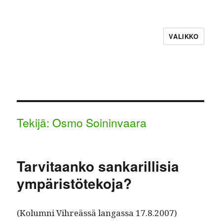
VALIKKO
Tekijä:
Osmo Soininvaara
Tarvitaanko sankarillisia
ympäristötekoja?
(Kolum­ni Vihreässä lan­gas­sa 17.8.2007)