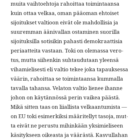
mui­ta vai­h­toe­hto­ja rahoit­taa toim­intaansa
kuin ottaa velkaa, oman pääo­man ehtoiset
sijoituk­set val­tioon eivät ole mah­dol­lisia ja
suurem­man ääni­val­lan ost­a­mi­nen suo­ril­la
sijoituk­sil­la sotisikin pahasti demokraat­tisia
peri­aat­tei­ta vas­taan. Toki on ole­mas­sa vero­
tus, mut­ta siihenkin suh­taudu­taan yleen­sä
vihamielis­es­ti eli val­tio tekee joka tapauk­ses­sa
väärin, rahoit­taa se toim­intaansa kum­mal­la
taval­la tahansa. Vela­ton val­tio lie­nee ihanne
johon on käytän­nössä perin vaikea päästä.
Mikä sit­ten taas on liial­lista velka­an­tu­mista —
on EU toki esimerkik­si määritel­lyt taso­ja, mut­
ta eivät ne perus­tu mihinkään yksimieliseen
käsi­tyk­seen oikeas­ta ja väärästä. Kasvul­la­han