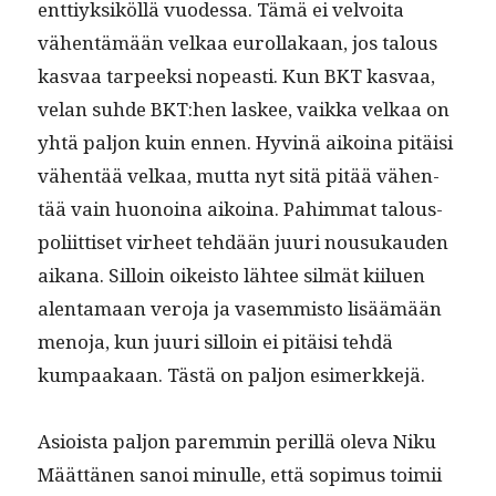
ent­tiyk­siköl­lä vuodessa. Tämä ei velvoita
vähen­tämään velkaa eurol­lakaan, jos talous
kas­vaa tarpeek­si nopeasti. Kun BKT kas­vaa,
velan suhde BKT:hen las­kee, vaik­ka velkaa on
yhtä paljon kuin ennen. Hyv­inä aikoina pitäisi
vähen­tää velkaa, mut­ta nyt sitä pitää vähen­
tää vain huonoina aikoina. Pahim­mat talous­
poli­it­tiset virheet tehdään juuri nousukau­den
aikana. Sil­loin oikeis­to läh­tee silmät kiilu­en
alen­ta­maan vero­ja ja vasem­mis­to lisäämään
meno­ja, kun juuri sil­loin ei pitäisi tehdä
kumpaakaan. Tästä on paljon esimerkkejä.
Asioista paljon parem­min per­il­lä ole­va Niku
Määt­tä­nen sanoi min­ulle, että sopimus toimii