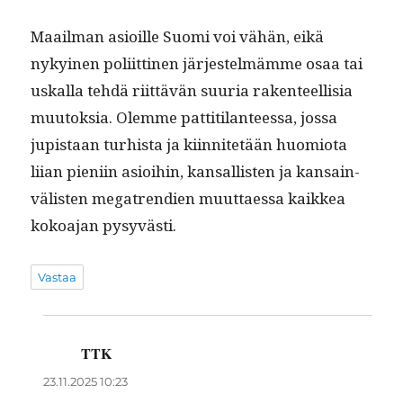
Maail­man asioille Suo­mi voi vähän, eikä
nykyi­nen poli­it­ti­nen jär­jestelmämme osaa tai
uskalla tehdä riit­tävän suuria rak­en­teel­lisia
muu­tok­sia. Olemme pat­ti­ti­lanteessa, jos­sa
jupis­taan turhista ja kiin­nitetään huomio­ta
liian pieni­in asioi­hin, kansal­lis­ten ja kan­sain­
välis­ten mega­tren­di­en muut­taes­sa kaikkea
kokoa­jan pysyvästi.
Vastaa
TTK
sanoo:
23.11.2025 10:23