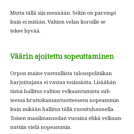
Mut­ta täl­lä siis men­nään. Sekin on parem­pi
kuin ei mitään. Val­tion velan koroille se
tekee hyvää.
Väärin ajoitettu sopeuttaminen
Orpon maine vas­tu­ullista talous­poli­ti­ikan
har­joit­ta­jana ei vas­taa tosi­a­sioi­ta. Lisäähän
tämä hal­li­tus val­tion velka­an­tu­mista suh­
teessa brut­tokansan­tuot­teeseen nopeam­min
kuin mikään hal­li­tus täl­lä vuosi­tuhan­nel­la.
Toisen maail­man­so­dan vuosi­na ehkä velka­an­
nut­ti­in vielä nopeammin.