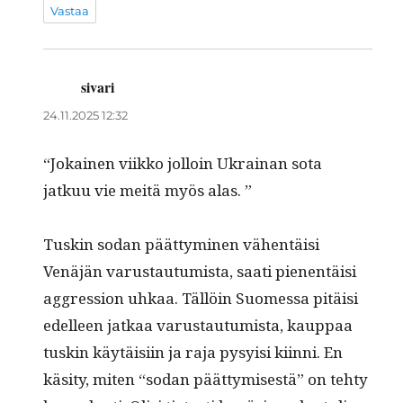
Vastaa
sivari
sanoo:
24.11.2025 12:32
“Jokainen viikko jol­loin Ukrainan sota
jatkuu vie meitä myös alas. ”
Tuskin sodan päät­tymi­nen vähen­täisi
Venäjän varus­tau­tu­mista, saati pienen­täisi
aggres­sion uhkaa. Täl­löin Suomes­sa pitäisi
edelleen jatkaa varus­tau­tu­mista, kaup­paa
tuskin käytäisi­in ja raja pysy­isi kiin­ni. En
käsi­ty, miten “sodan päät­tymis­es­tä” on tehty