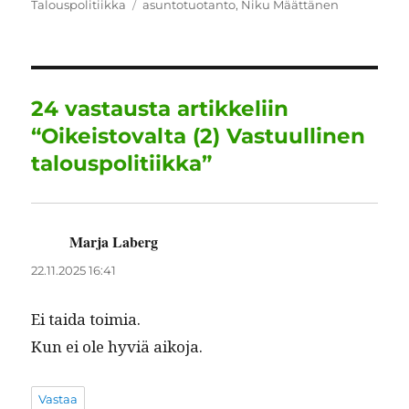
Avainsanat
Talouspolitiikka
asuntotuotanto
,
Niku Määttänen
e
te
l
e
s
g
re
b
r
d
A
r
o
I
p
a
o
n
p
m
24 vastausta artikkeliin
k
“Oikeistovalta (2) Vastuullinen
talouspolitiikka”
Marja Laberg
sanoo:
22.11.2025 16:41
Ei tai­da toimia.
Kun ei ole hyviä aikoja.
Vastaa