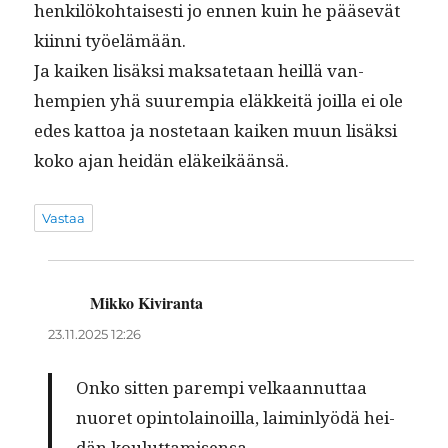
henkilöko­htais­es­ti jo ennen kuin he pää­sevät
kiin­ni työelämään.
Ja kaiken lisäk­si mak­sate­taan heil­lä van­
hempi­en yhä suurem­pia eläkkeitä joil­la ei ole
edes kat­toa ja nos­te­taan kaiken muun lisäk­si
koko ajan hei­dän eläkeikäänsä.
Vastaa
Mikko Kiviranta
sanoo:
23.11.2025 12:26
Onko sit­ten parem­pi velka­an­nut­taa
nuoret opin­to­lain­oil­la, laimin­lyödä hei­
dän kouluttamisensa…