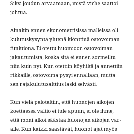
Sik­si joudun arvaa­maan, mis­tä virhe saat­toi
johtua.
Ainakin ennen ekonometri­sis­sa malleis­sa oli
kulu­tuskysyn­tä yht­enä klönt­tinä ostovoiman
funk­tiona. Ei otet­tu huomioon ostovoiman
jakau­tu­mista, kos­ka sitä ei ennen sormeil­tu
niin kuin nyt. Kun otet­ti­in köy­hiltä ja annet­ti­in
rikkaille, ostovoima pysyi ennal­laan, mut­ta
sen rajaku­lu­tusalt­tius las­ki selvästi.
Kun vielä pelotelti­in, että huono­jen aiko­jen
koet­taes­sa val­tio ei tule apu­un, ei ole ihme,
että moni alkoi säästää huono­jen aiko­jen var­
alle. Kun kaik­ki säästävät, huonot ajat myös