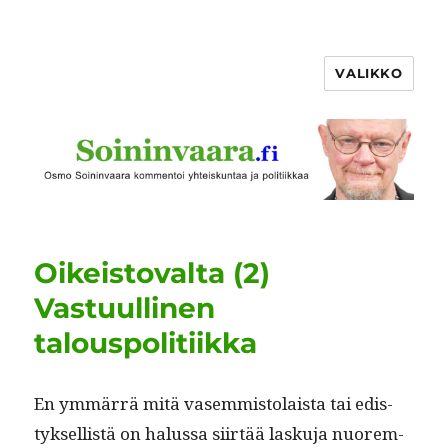
VALIKKO
Oikeistovalta (2)
Vastuullinen
talouspolitiikka
En ymmär­rä mitä vasem­mis­to­laista tai edis­
tyk­sel­listä on halus­sa siirtää lasku­ja nuorem­