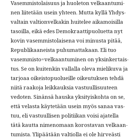
Vasem­mis­to­laisu­us ja huo­le­ton velka­an­tu­mi­
nen liitetään usein yhteen. Mut­ta kyl­lä Yhdys­
val­tain val­tion­velka­kin huitelee aikamoisil­la
tasoil­la, eikä edes Demokraat­tipuoluet­ta nyt
kovin vasem­mis­to­laise­na voi minus­ta pitää,
Repub­likaaneista puhu­mat­takaan. Eli tuo
vasemmisto=velkaantuminen on yksinker­tais­
tus. Se on kuitenkin val­lal­la ole­va mieliku­va ja
tar­joaa oikeistop­uolueille oikeu­tuk­sen tehdä
niitä raako­ja leikkauk­sia vas­tu­ullisu­u­teen
vedoten. Sinän­sä haus­ka yksi­tyisko­h­ta on se,
että velas­ta käytetään usein myös sanaa vas­
tuu, eli vas­tu­ullisen poli­ti­ikan voisi ajatel­la
tätä kaut­ta nimeno­maan korosta­van velka­an­
tu­mista. Ylipäätään val­ti­ol­la ei ole hirveästi