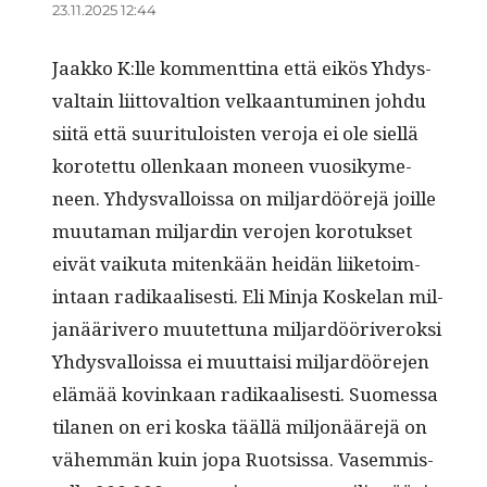
23.11.2025 12:44
Jaakko K:lle kom­ment­ti­na että eikös Yhdys­
val­tain liit­to­val­tion velka­an­tu­mi­nen johdu
siitä että suu­rit­u­lois­t­en vero­ja ei ole siel­lä
korotet­tu ollenkaan mon­een vuosikyme­
neen. Yhdys­val­lois­sa on mil­jardööre­jä joille
muu­ta­man mil­jardin vero­jen koro­tuk­set
eivät vaiku­ta mitenkään hei­dän liike­toim­
intaan radikaalis­es­ti. Eli Min­ja Koske­lan mil­
janäärivero muutet­tuna mil­jardööriveroksi
Yhdys­val­lois­sa ei muut­taisi mil­jardööre­jen
elämää kovinkaan radikaalis­es­ti. Suomes­sa
tila­nen on eri kos­ka tääl­lä miljonääre­jä on
vähem­män kuin jopa Ruot­sis­sa. Vasem­mis­