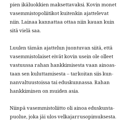
pi­en ikälu­okkien mak­set­tavak­si. Kovin mon­et
vasem­mistopoli­itikot kuitenkin ajat­tel­e­vat
niin. Lainaa kan­nat­taa ottaa niin kauan kuin
sitä vielä saa.
Luulen tämän ajat­telun juon­tu­van siitä, että
vasem­mis­to­laiset eivät kovin usein ole olleet
vas­tu­us­sa rahan han­kkimis­es­ta vaan ain­oas­
taan sen kulut­tamis­es­ta – tarkoi­tan siis kun­
nan­val­tu­us­tois­sa tai eduskun­nas­sa. Rahan
han­kkimi­nen on muiden asia.
Niin­pä vasem­mis­toli­it­to oli ain­oa eduskun­ta­
puolue, joka jäi ulos velkajarrusopimuksesta.