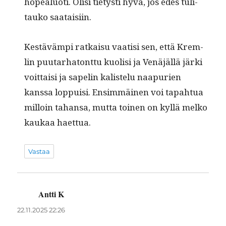
hopealu­oti. Olisi tietysti hyvä, jos edes tuli­
tauko saataisiin.
Kestävämpi ratkaisu vaatisi sen, että Krem­
lin puu­tarha­tont­tu kuolisi ja Venäjäl­lä jär­ki
voit­taisi ja sapelin kalis­telu naa­purien
kanssa lop­puisi. Ensim­mäi­nen voi tapah­tua
mil­loin tahansa, mut­ta toinen on kyl­lä melko
kaukaa haettua.
Vastaa
Antti K
sanoo:
22.11.2025 22:26