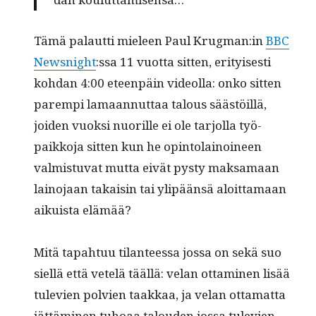
Tämä palaut­ti mieleen Paul Krugman:in
BBC
News­night
:ssa 11 vuot­ta sit­ten, eri­tyis­es­ti
kohdan 4:00 eteen­päin vide­ol­la: onko sit­ten
parem­pi lamaan­nut­taa talous säästöil­lä,
joiden vuok­si nuo­rille ei ole tar­jol­la työ­
paikko­ja sit­ten kun he opin­to­lain­oi­neen
valmis­tu­vat mut­ta eivät pysty mak­samaan
lain­o­jaan takaisin tai ylipään­sä aloit­ta­maan
aikuista elämää?
Mitä tapah­tuu tilanteessa jos­sa on sekä suo
siel­lä että vetelä tääl­lä: velan otta­mi­nen lisää
tule­vien polvien taakkaa, ja velan otta­mat­ta
jät­tämi­nen tuhoaa talouden jos­sa tule­vien