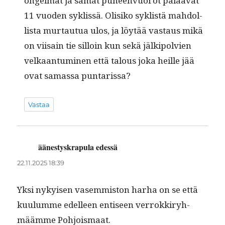
ongel­mat ja samat puheen­vuorot palaa­vat
11 vuo­den syk­lis­sä. Olisiko syk­listä mah­dol­
lista mur­tau­tua ulos, ja löytää vas­taus mikä
on vii­sain tie sil­loin kun sekä jälkipolvien
velka­an­tu­mi­nen että talous joka heille jää
ovat samas­sa puntarissa?
Vastaa
äänestyskrapula edessä
sanoo:
22.11.2025 18:39
Yksi nykyisen vasem­mis­ton harha on se että
kuu­lumme edelleen entiseen ver­rokkiryh­
määmme Pohjoismaat.