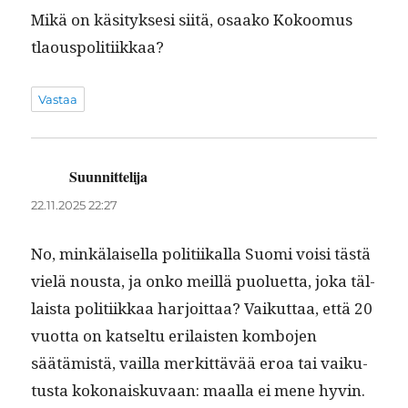
Mikä on käsi­tyk­sesi siitä, osaako Kokoomus
tlaouspolitiikkaa?
Vastaa
Suunnittelija
sanoo:
22.11.2025 22:27
No, minkälaisel­la poli­ti­ikalla Suo­mi voisi tästä
vielä nous­ta, ja onko meil­lä puoluet­ta, joka täl­
laista poli­ti­ikkaa har­joit­taa? Vaikut­taa, että 20
vuot­ta on kat­sel­tu eri­lais­ten kom­bo­jen
säätämistä, vail­la merkit­tävää eroa tai vaiku­
tus­ta kokon­aisku­vaan: maal­la ei mene hyvin.