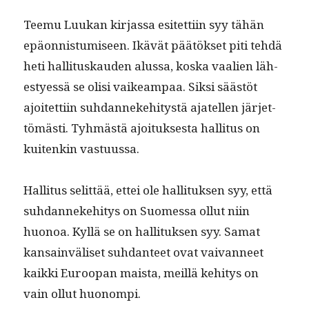
Teemu Luukan kir­jas­sa esitet­ti­in syy tähän
epäon­nis­tu­miseen. Ikävät päätök­set piti tehdä
heti hal­li­tuskau­den alus­sa, kos­ka vaalien läh­
estyessä se olisi vaikeam­paa. Sik­si säästöt
ajoitet­ti­in suh­dan­neke­hi­tys­tä ajatellen jär­jet­
tömästi. Tyh­mästä ajoituk­ses­ta hal­li­tus on
kuitenkin vastuussa.
Hal­li­tus selit­tää, ettei ole hal­li­tuk­sen syy, että
suh­dan­neke­hi­tys on Suomes­sa ollut niin
huonoa. Kyl­lä se on hal­li­tuk­sen syy. Samat
kan­sain­väliset suh­dan­teet ovat vaivan­neet
kaik­ki Euroopan maista, meil­lä kehi­tys on
vain ollut huonompi.