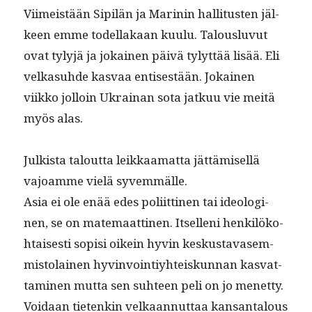
Viimeistään Sip­ilän ja Marinin hal­li­tusten jäl­
keen emme todel­lakaan kuu­lu. Talous­lu­vut
ovat tylyjä ja jokainen päivä tylyt­tää lisää. Eli
velka­suhde kas­vaa entis­es­tään. Jokainen
viikko jol­loin Ukrainan sota jatkuu vie meitä
myös alas.
Julk­ista talout­ta leikkaa­mat­ta jät­tämisel­lä
vajoamme vielä syvemmälle.
Asia ei ole enää edes poli­it­ti­nen tai ide­ologi­
nen, se on matemaat­ti­nen. Itsel­leni henkilöko­
htais­es­ti sopisi oikein hyvin keskus­tavasem­
mis­to­lainen hyv­in­voin­tiy­hteiskun­nan kas­vat­
ta­mi­nen mut­ta sen suh­teen peli on jo menet­ty.
Voidaan tietenkin velka­an­nut­taa kansan­talous