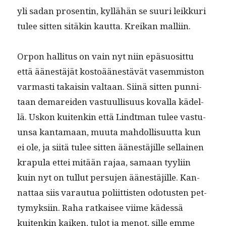
yli sadan pros­entin, kyl­lähän se suuri leikkuri
tulee sit­ten sitäkin kaut­ta. Kreikan malliin.
Orpon hal­li­tus on vain nyt niin epä­su­osit­tu
että äänestäjät kos­toäänestävät vasem­mis­ton
var­masti takaisin val­taan. Siinä sit­ten pun­ni­
taan demarei­den vas­tu­ullisu­us koval­la kädel­
lä. Uskon kuitenkin että Lindt­man tulee vas­tu­
un­sa kan­ta­maan, muu­ta mah­dol­lisu­ut­ta kun
ei ole, ja siitä tulee sit­ten äänestäjille sel­l­ainen
kra­pu­la ettei mitään rajaa, samaan tyyli­in
kuin nyt on tul­lut per­su­jen äänestäjille. Kan­
nat­taa siis varautua poli­it­tis­ten odotusten pet­
tymyk­si­in. Raha ratkaisee viime kädessä
kuitenkin kaiken, tulot ja menot, sille emme