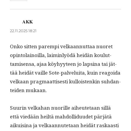
AKK
sanoo:
22.11.2025 18:21
Onko sit­ten parem­pi velka­an­nut­taa nuoret
opin­to­lain­oil­la, laimin­lyödä hei­dän koulut­
tamisen­sa, ajaa köy­hyy­teen jo lapsi­na tai jät­
tää hei­dät vaille Sote-palvelui­ta, kuin reagoi­da
velka­an prag­maat­tis­es­ti kul­lois­t­enkin suh­dan­
tei­den mukaan.
Suurin velka­han nuo­rille aiheutetaan sil­lä
että viedään heiltä mah­dol­lidu­udet pär­jätä
aikuisi­na ja velka­an­nute­taan hei­dät raskaasti