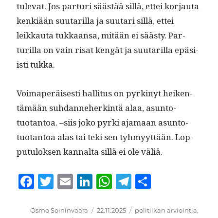
tule­vat. Jos par­turi säästää sil­lä, ettei kor­jau­ta
kenkiään suu­tar­il­la ja suu­tari sil­lä, ettei
leikkau­ta tukkaansa, mitään ei säästy. Par­
turil­la on vain risat kengät ja suu­tar­il­la epäsi­
isti tukka.
Voimaperäis­es­ti hal­li­tus on pyrkinyt heiken­
tämään suh­dan­neherk­in­tä alaa, asun­to­
tuotan­toa. –siis joko pyr­ki aja­maan asun­to­
tuotan­toa alas tai teki sen tyh­myyt­tään. Lop­
putu­lok­sen kannal­ta sil­lä ei ole väliä.
F
T
E
Li
W
T
S
a
w
m
n
h
el
h
c
it
ai
k
at
e
a
Kirjoittaja
Julkaistu
Kategoriat
Osmo Soininvaara
22.11.2025
politiikan arviointia
,