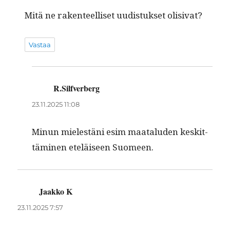
Mitä ne rak­en­teel­liset uud­is­tuk­set olisivat?
Vastaa
R.Silfverberg
sanoo:
23.11.2025 11:08
Min­un mielestäni esim maatalu­den keskit­
tämi­nen eteläiseen Suomeen.
Jaakko K
sanoo:
23.11.2025 7:57