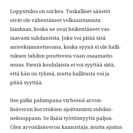
Lop­putu­los on surkea. Tuskalliset säästöt
eivät ole vähen­täneet velka­an­tu­mista
lainkaan, kos­ka ne ovat heiken­täneet vas­
taavasti suh­dan­tei­ta. Joku voi pitää tätä
anteek­sian­net­ta­vana, kos­ka syynä ei ole hal­li­
tuk­sen tah­don puut­teesta vaan osaa­mat­to­
muus. Pien­tä koul­u­laista ei voi syyt­tää siitä,
että hän on tyh­mä, mut­ta hal­li­tus­ta voi ja
pitää syyttää.
Itse pidin pahim­pana virheenä arvon­
lisäveron koro­tuk­sen ajoit­tamista suh­dan­
nekuop­paan. Se lisäsi työt­tömyyt­tä paljon.
Olen arvon­lisäveron kan­nat­ta­ja, mut­ta ajoi­tus