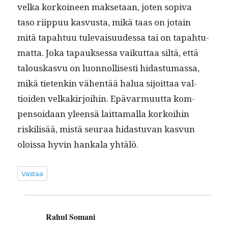
vel­ka korkoi­neen mak­se­taan, joten sopi­va
taso riip­puu kasvus­ta, mikä taas on jotain
mitä tapah­tuu tule­vaisu­udessa tai on tapah­tu­
mat­ta. Joka tapauk­ses­sa vaikut­taa siltä, että
talouskasvu on luon­nol­lis­es­ti hidas­tu­mas­sa,
mikä tietenkin vähen­tää halua sijoit­taa val­
tioiden velka­kir­joi­hin. Epä­var­muut­ta kom­
pen­soidaan yleen­sä lait­ta­mal­la korkoi­hin
riskil­isää, mis­tä seu­raa hidas­tu­van kasvun
olois­sa hyvin han­kala yhtälö.
Vastaa
Rahul Somani
sanoo: