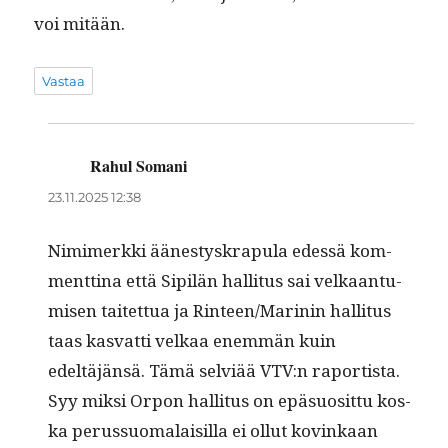
voi mitään.
Vastaa
Rahul Somani
sanoo:
23.11.2025 12:38
Nim­imerk­ki äänestyskra­pu­la edessä kom­
ment­ti­na että Sip­ilän hal­li­tus sai velka­an­tu­
misen taitet­tua ja Rinteen/Marinin hal­li­tus
taas kas­vat­ti velkaa enem­män kuin
edeltäjän­sä. Tämä selviää VTV:n raportista.
Syy mik­si Orpon hal­li­tus on epä­su­osit­tu kos­
ka perus­suo­ma­laisil­la ei ollut kovinkaan