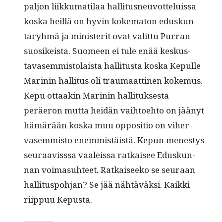
paljon liikku­mati­laa hal­li­tus­neu­vot­teluis­sa
kos­ka heil­lä on hyvin koke­ma­ton eduskun­
taryh­mä ja min­is­ter­it ovat valit­tu Purran
suosikeista. Suomeen ei tule enää keskus­
tavasem­mis­to­laista hal­li­tus­ta kos­ka Kepulle
Marinin hal­li­tus oli trau­maat­ti­nen koke­mus.
Kepu ottaakin Marinin hal­li­tuk­ses­ta
peräeron mut­ta hei­dän vai­h­toe­hto on jäänyt
hämärään kos­ka muu oppo­si­tio on viher­
vasem­mis­to enem­mistäistä. Kepun men­estys
seu­raaviss­sa vaaleis­sa ratkaisee Eduskun­
nan voima­suh­teet. Ratkaiseeko se seu­raan
hal­li­tus­po­h­jan? Se jää nähtäväk­si. Kaik­ki
riip­puu Kepusta.