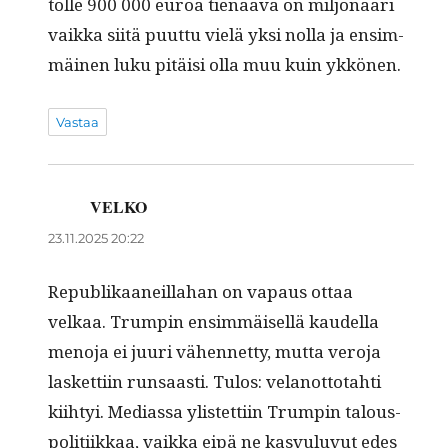
tolle 900 000 euroa tien­aa­va on miljonääri
vaik­ka siitä puut­tu vielä yksi nol­la ja ensim­
mäi­nen luku pitäisi olla muu kuin ykkönen.
Vastaa
VELKO
sanoo:
23.11.2025 20:22
Repub­likaaneil­la­han on vapaus ottaa
velkaa. Trumpin ensim­mäisel­lä kaudel­la
meno­ja ei juuri vähen­net­ty, mut­ta vero­ja
las­ket­ti­in run­saasti. Tulos: velan­ot­to­tahti
kiihtyi. Medi­as­sa ylis­tet­ti­in Trumpin talous­
poli­ti­ikkaa, vaik­ka eipä ne kasvu­lu­vut edes