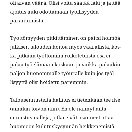
oli aivan väärä. Olisi voitu säätää laki ja jät­tää
ajoi­tus auki odot­ta­maan työl­lisyy­den
parantumista.
Työt­tömyy­den pitkit­tämi­nen on pait­si hölmöä
julkisen talouden hoitoa myös vaar­al­lista, kos­
ka pitkään työt­töminä roikote­tu­ista osa ei
palaa työelämään koskaan ja vaik­ka palaakin,
paljon huonom­malle työu­ralle kuin jos työl­
lisyyt­tä olisi hoidet­tu paremmin.
Talousen­nustei­ta hal­li­tus ei tietenkään tee itse
(ainakin toivon niin). En ole näh­nyt niitä
ennus­tus­mall­e­ja, jot­ka eivät osan­neet ottaa
huomioon kulu­tuskysyn­nän heikken­e­mistä.