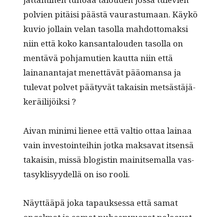
polvien pitäisi päästä vauras­tu­maan. Käykö
kuvio jol­lain velan tasol­la mah­dot­tomak­si
niin että koko kansan­talouden tasol­la on
men­tävä poh­ja­mu­tien kaut­ta niin että
lainanan­ta­jat menet­tävät pääo­mansa ja
tule­vat pol­vet pää­tyvät takaisin metsästäjä-
keräilijöiksi ?
Aivan min­i­mi lie­nee että val­tio ottaa lainaa
vain investoin­tei­hin jot­ka mak­sa­vat itsen­sä
takaisin, mis­sä blo­gistin mainit­se­mal­la vas­
ta­syk­lisyy­del­lä on iso rooli.
Näyt­tääpä joka tapauk­ses­sa että samat