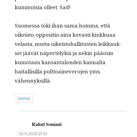
kum­moisia olleet. Sad!
Suomes­sa toki ihan sama hom­ma, että
oikeis­to-oppo­si­tio aina kovasti kiukkuaa
velas­ta, mut­ta oikeis­to­hal­li­tusten leikkauk­
set jäävät näperte­lyk­si ja nekin pääosin
kumo­taan kansan­talouden kannal­ta
haitallisil­la polt­toain­evero­jen yms.
vähennyksillä.
Vastaa
Rahul Somani
sanoo:
23.11.2025 21:10