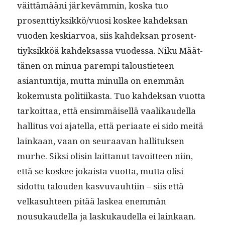
väit­tämääni järkeväm­min, kos­ka tuo
prosenttiyksikkö/vuosi kos­kee kahdek­san
vuo­den keskiar­voa, siis kahdek­san pros­ent­
tiyk­sikköä kahdek­sas­sa vuodessa. Niku Määt­
tä­nen on min­ua parem­pi talousti­eteen
asiantun­ti­ja, mut­ta min­ul­la on enem­män
koke­mus­ta poli­ti­ikas­ta. Tuo kahdek­san vuot­ta
tarkoit­taa, että ensim­mäisel­lä vaa­likaudel­la
hal­li­tus voi ajatel­la, että peri­aate ei sido meitä
lainkaan, vaan on seu­raa­van hal­li­tuk­sen
murhe. Sik­si olisin lait­tanut tavoit­teen niin,
että se kos­kee jokaista vuot­ta, mut­ta olisi
sidot­tu talouden kasvu­vauhti­in – siis että
velka­suh­teen pitää laskea enem­män
nousukaudel­la ja laskukaudel­la ei lainkaan.