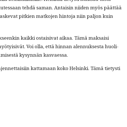
 halutes­saan tehdä saman. Antaisin niiden myös päät­tää
 laske­vat pitkien matko­jen hin­to­ja niin paljon kuin
jok­seenkin kaik­ki ostaisi­vat aikaa. Tämä mak­saisi
ty­i­sivät. Voi olla, että hin­nan alen­nuk­ses­ta huoli­
säämis­es­tä kysyn­nän kasvaessa.
n­net­taisi­in kat­ta­maan koko Helsin­ki. Tämä tietysti