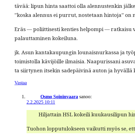
tävää: lipun hin­ta saat­toi olla alen­nustenkin jäl­k
”kos­ka alen­nus ei purrut, nos­te­taan hin­to­ja” on
Eräs — poli­it­tis­es­ti ken­ties helpom­pi — ratka
palaut­ta­mi­nen kokeiluna.
jk. Asun kan­takaupun­gin lounais­nurkas­sa ja työ­p
toimis­tol­la kävi­jöille ilmaisia. Naa­puris­sani asu
ta siir­ty­nen itsekin sade­päiv­inä auton ja hyväl­lä ke
Vastaa
Osmo Soininvaara
sanoo:
2.2.2025 10:11
Hil­jat­tain HSL kokeili kuukausilipun hin
Tuo­hon lop­putu­lok­seen vaikut­ti myös se, et