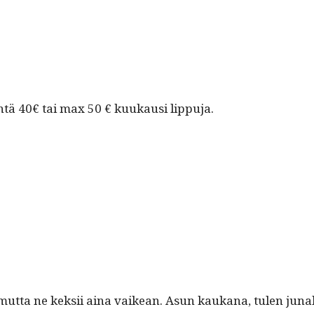
n­tä 40€ tai max 50 € kuukausi lippuja.
mut­ta ne kek­sii aina vaikean. Asun kaukana, tulen junal­