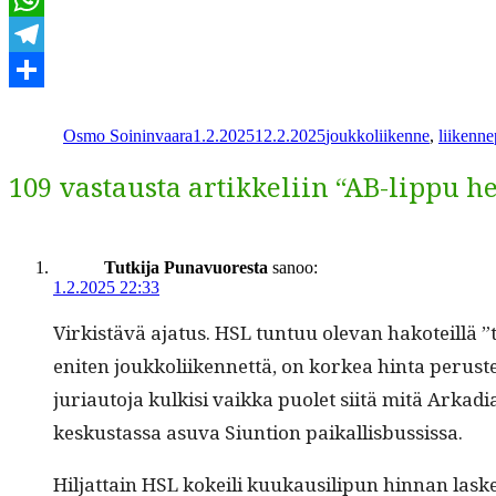
WhatsApp
Telegram
Kirjoittaja
Julkaistu
Kategoriat
Share
Osmo Soininvaara
1.2.2025
12.2.2025
joukkoliikenne
,
liikenne
109 vastausta artikkeliin “AB-lippu he
Tutkija Punavuoresta
sanoo:
1.2.2025 22:33
Virk­istävä aja­tus. HSL tun­tuu ole­van hakoteil­lä 
eniten joukkoli­iken­net­tä, on korkea hin­ta perustel
juri­au­to­ja kulk­isi vaik­ka puo­let siitä mitä Arka
keskus­tas­sa asu­va Siun­tion paikallisbussissa.
Hil­jat­tain HSL kokeili kuukausilipun hin­nan laske