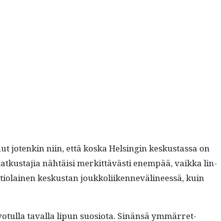
ut jotenkin niin, että kos­ka Helsin­gin keskus­tas­sa on
 matkus­ta­jia nähtäisi merkit­tävästi enem­pää, vaik­ka lin­
ti­o­lainen keskus­tan joukkoli­iken­nevä­li­neessä, kuin
tul­la taval­la lipun suo­sio­ta. Sinän­sä ymmär­ret­