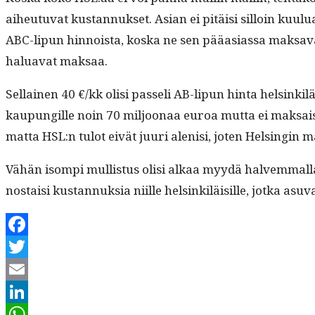
aiheutu­vat kus­tan­nuk­set. Asian ei pitäisi sil­loin k
ABC-lipun hin­noista, kos­ka ne sen pääasi­as­sa mak­sa­vat.
halu­a­vat maksaa.
Sel­l­ainen 40 €/kk olisi pas­seli AB-lipun hin­ta helsinkil
kaupungille noin 70 miljoon­aa euroa mut­ta ei mak­saisi h
mat­ta HSL:n tulot eivät juuri alenisi, joten Helsin­gin ma
Vähän isom­pi mullis­tus olisi alkaa myy­dä halvem­mal­la
nos­taisi kus­tan­nuk­sia niille helsinkiläisille, jot­ka a
Facebook
Twitter
Email
LinkedIn