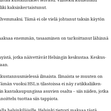
 liki kaksinkertaistunut.
 halvem­mak­si. Tämä ei ole vielä johtanut taksin käytön
a mak­saa enem­män, tasaami­nen on tarkoit­tanut lähin­nä
 syistä, jot­ka näivet­tävät Helsin­gin keskus­taa. Keskus­
maan.
­aa­likus­tan­nus­mielessä ilmaista. Ilmaista se muuten on
ämän vuok­si HSL:n tilas­tois­sa ei näy ratikkali­iken­
in kan­takaupungis­sa asu­vien osalta – siis niiden, jot­ka
noit­telu tuot­taa siis tappiota.
 helsinkiläisille. Helsin­ki tietysti mak­saa tästä