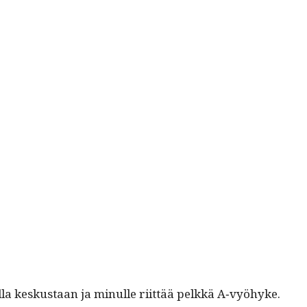
la keskus­taan ja min­ulle riit­tää pelkkä A‑vyöhyke.