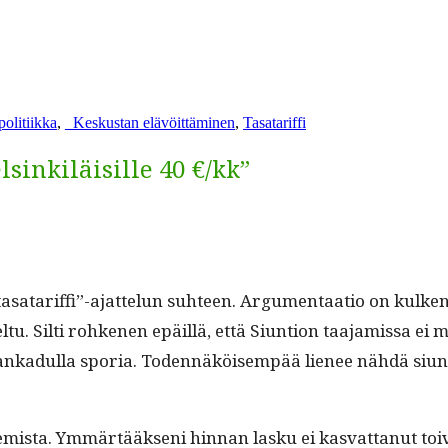
Avainsanat
politiikka
,
_
Keskustan elävöittäminen
,
Tasatariffi
lsinkiläisille 40 €/kk”
”tasatariffi”-ajattelun suh­teen. Argu­men­taa­tio on kulken
­tu. Silti rohke­nen epäil­lä, että Siun­tion taa­jamis­sa ei
­di­ankadul­la spo­ria. Toden­näköisem­pää lie­nee nähdä siun­
mista. Ymmärtääk­seni hin­nan lasku ei kas­vat­tanut toiv­o­