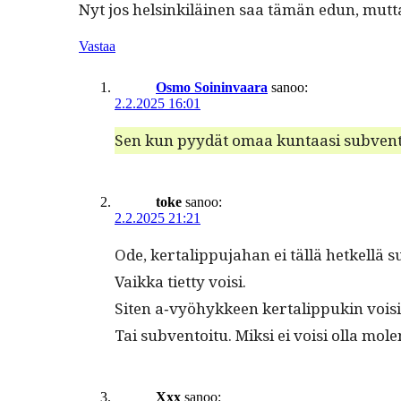
Nyt jos helsinkiläi­nen saa tämän edun, mut­ta
Vastaa
Osmo Soininvaara
sanoo:
2.2.2025 16:01
Sen kun pyy­dät omaa kun­taasi sub­ven­t
toke
sanoo:
2.2.2025 21:21
Ode, ker­tal­ip­pu­ja­han ei täl­lä het­kel­l
Vaik­ka tiet­ty voisi.
Siten a‑vyöhykkeen ker­tal­ip­pukin vois
Tai sub­ven­toitu. Mik­si ei voisi olla mo
Xxx
sanoo: