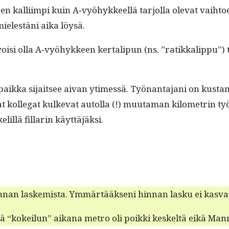
een kalli­impi kuin A‑vyöhykkeellä tar­jol­la ole­vat vai­h­to
 mielestäni aika löysä.
isu voisi olla A‑vyöhykkeen ker­tal­ipun (ns. ”ratikkalip­
aik­ka sijait­see aivan ytimessä. Työ­nan­ta­jani on kus­ta
­vat kol­le­gat kulke­vat autol­la (!) muu­ta­man kilo­metrin
lil­lä fil­lar­in käyttäjäksi.
­nan laskemista. Ymmärtääk­seni hin­nan lasku ei kas­vat­ta
tä “kokeilun” aikana metro oli poik­ki keskeltä eikä Man­n