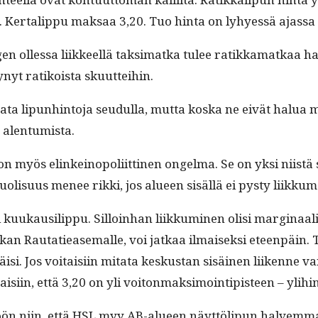
er­tal­ip­pu mak­saa 3,20. Tuo hin­ta on lyhyessä ajas­sa
gen ollessa liik­keel­lä tak­si­mat­ka tulee ratikka­matkaa
tynyt ratikoista skuutteihin.
­ta lipun­hin­to­ja seudul­la, mut­ta kos­ka ne eivät halu
n alentumista.
on myös elinkei­nop­o­li­it­ti­nen ongel­ma. Se on yksi niistä
lisu­us menee rik­ki, jos alueen sisäl­lä ei pysty liikku
 olisi kuukausilip­pu. Sil­loin­han liikku­mi­nen olisi mar­gin
tkan Rautatiease­malle, voi jatkaa ilmaisek­si eteen­päin. T
i. Jos voitaisi­in mita­ta keskus­tan sisäi­nen liikenne va
n, että 3,20 on yli voiton­mak­si­moin­tip­is­teen – yli­hin­
n niin, että HSL myy AB-alueen näyt­tölipun halvem­mal­la