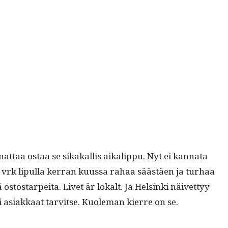
nat­taa ostaa se sikakallis aikalip­pu. Nyt ei kan­na­ta
 vrk lip­ul­la ker­ran kuus­sa rahaa säästäen ja turhaa
ä ostostarpei­ta. Livet är lokalt. Ja Helsin­ki näivet­tyy
ei asi­akkaat tarvitse. Kuole­man kierre on se.