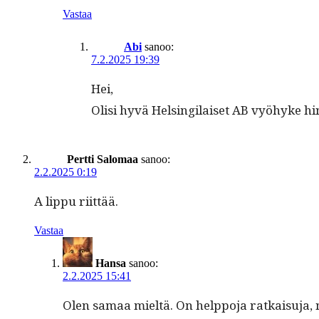
Vastaa
Abi
sanoo:
7.2.2025 19:39
Hei,
Olisi hyvä Helsingi­laiset AB vyöhyke hi
Pertti Salomaa
sanoo:
2.2.2025 0:19
A lip­pu riittää.
Vastaa
Hansa
sanoo:
2.2.2025 15:41
Olen samaa mieltä. On help­po­ja ratkaisu­ja, 