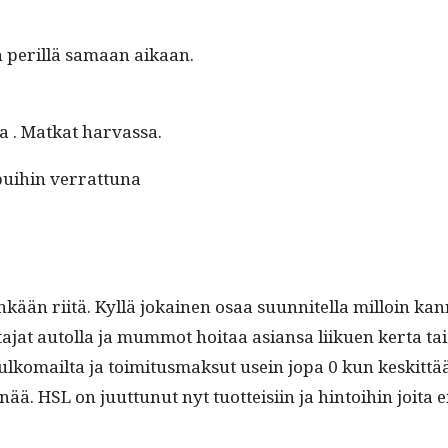
n per­il­lä samaan aikaan.
ua . Matkat harvassa.
­pui­hin verrattuna
kään riitä. Kyl­lä jokainen osaa suun­nitel­la mil­loin kan­
a­jat autol­la ja mum­mot hoitaa asiansa liikuen ker­ta tai
a ulko­mail­ta ja toim­i­tus­mak­sut usein jopa 0 kun keskit­tä
. HSL on juut­tunut nyt tuot­teisi­in ja hin­toi­hin joi­ta 