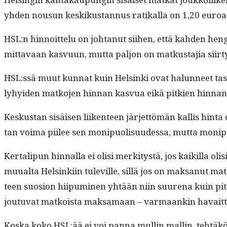
yhden nousun keskikus­tan­nus ratikalla on 1,20 euroa. K
HSL:n hin­noit­telu on johtanut siihen, että kah­den hen­
mit­tavaan kasvu­un, mut­ta paljon on matkus­ta­jia siir­
HSL:ssä muut kun­nat kuin Helsin­ki ovat halun­neet tasa
lyhyi­den matko­jen hin­nan kasvua eikä pitkien hin­na
Keskus­tan sisäisen liiken­teen jär­jet­tömän kallis hin­ta 
tan voima piilee sen monipuolisu­udessa, mut­ta monipuo
Ker­tal­ipun hin­nal­la ei olisi merk­i­tys­tä, jos kaikil­la
muual­ta Helsinki­in tuleville, sil­lä jos on mak­sanut ma
teen suo­sion hiipumi­nen yhtään niin suure­na kuin pitäis
joutu­vat matkoista mak­samaan – var­maankin havait­taisi­i
Kos­ka koko HSL:ää ei voi pan­na mullin mallin, tehtäköö