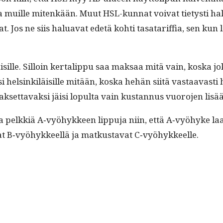
uu­lua muille mitenkään. Muut HSL-kun­nat voivat tietysti
 Jos ne siis halu­a­vat ede­tä kohti tasa­tar­if­fia, sen kun
äisille. Sil­loin ker­tal­ip­pu saa mak­saa mitä vain, kos­ka 
elsinkiläisille mitään, kos­ka hehän siitä vas­taavasti hyö­
k­set­tavak­si jäisi lop­ul­ta vain kus­tan­nus vuoro­jen li
 pelkkiä A‑vyöhykkeen lip­pu­ja niin, että A‑vyöhyke laa­je
su­vat B‑vyöhykkeellä ja matkus­ta­vat C‑vyöhykkeelle.