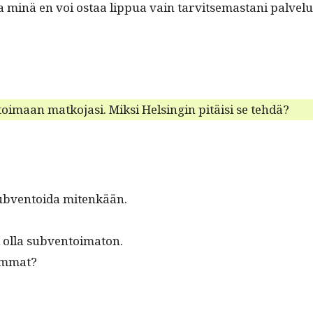
 minä en voi ostaa lip­pua vain tarvit­se­mas­tani palvelus
oimaan matko­jasi. Mik­si Helsin­gin pitäisi se tehdä?
ä sub­ven­toi­da mitenkään.
i olla subventoimaton.
lemmat?