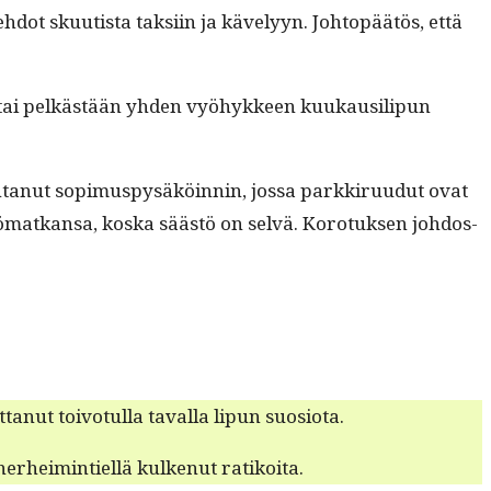
e­hdot skuutista tak­si­in ja käve­lyyn. Johtopäätös, että
pu”) tai pelkästään yhden vyöhyk­keen kuukausilipun
n­ta­nut sopimus­pysäköin­nin, jos­sa parkkiru­udut ovat
 työ­matkansa, kos­ka säästö on selvä. Koro­tuk­sen joh­dos­
nut toiv­o­tul­la taval­la lipun suosiota.
er­heim­intiel­lä kulkenut ratikoita.