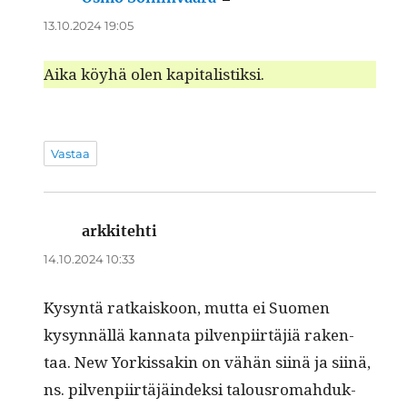
13.10.2024 19:05
Aika köy­hä olen kapitalistiksi.
Vastaa
arkkitehti
sanoo:
14.10.2024 10:33
Kysyn­tä ratkaiskoon, mut­ta ei Suomen
kysyn­näl­lä kan­na­ta pil­ven­pi­irtäjiä rak­en­
taa. New Yorkissakin on vähän siinä ja siinä,
ns. pil­ven­pi­irtäjäin­dek­si talous­rom­ah­duk­