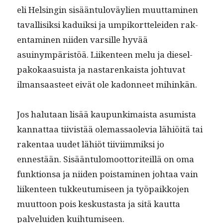
eli Helsin­gin sisään­tuloväylien muut­ta­mi­nen
taval­lisik­si kaduik­si ja umpiko­rt­telei­den rak­
en­t­a­mi­nen niiden var­sille hyvää
asuinympäristöä. Liiken­teen melu ja diesel­
pakokaa­su­ista ja nastarenkaista johtu­vat
ilmansaas­teet eivät ole kadon­neet mihinkän.
Jos halu­taan lisää kaupunki­maista asum­ista
kan­nat­taa tiivistää ole­mas­saole­via lähiöitä tai
rak­en­taa uudet lähiöt tiivi­im­mik­si jo
ennestään. Sisään­tu­lo­moot­toriteil­lä on oma
funk­tion­sa ja niiden pois­t­a­mi­nen johtaa vain
liiken­teen tukkeu­tu­miseen ja työ­paikko­jen
muut­toon pois keskus­tas­ta ja sitä kaut­ta
palvelu­iden kuihtumiseen.