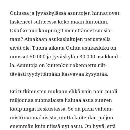
Oulus­sa ja Jyväskylässä asun­to­jen hin­nat ovat
laske­neet suh­teessa koko maan hin­toi­hin.
Ovatko nuo kaupun­git menet­täneet suo­sio­
taan? Ainakaan asukasluku­jen perus­teel­la
eivät ole. Tuona aikana Oulun asukasluku on
nous­sut 50 000 ja Jyväskylän 30 000 asukkaal­
la. Asun­to­ja on kuitenkin raken­net­tu riit­
tävästi tyy­dyt­tämään kas­vavaa kysyntää.
Eri tutkimusten mukaan ehkä vain noin puoli
miljoon­aa suo­ma­laista halu­aa asua suuren
kaupun­gin keskus­tas­sa. Se on pieni vähem­
mistö suo­ma­lai­sista, mut­ta kuitenkin paljon
enem­män kuin niis­sä nyt asuu. On hyvä, että