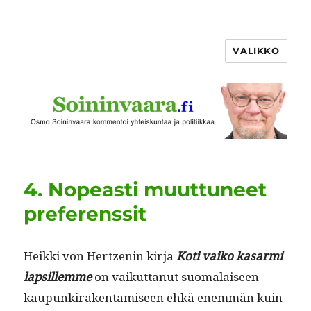
VALIKKO
4. Nopeasti muuttuneet
preferenssit
Heik­ki von Hertzenin kir­ja
Koti vaiko kasar­mi
lap­sillemme
on vaikut­tanut suo­ma­laiseen
kaupunki­rak­en­tamiseen ehkä enem­män kuin