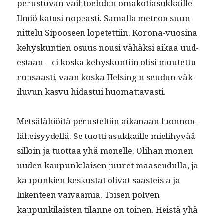
perus­tu­van vai­h­toe­hdon omako­ti­a­sukkaille.
Ilmiö katosi nopeasti. Samal­la metron suun­
nit­telu Sipooseen lopetet­ti­in. Korona-vuosi­na
kehyskun­tien osu­us nousi vähäk­si aikaa uud­
estaan – ei kos­ka kehyskun­ti­in olisi muutet­tu
run­saasti, vaan kos­ka Helsin­gin seudun väk­
ilu­vun kasvu hidas­tui huomattavasti.
Met­sälähiöitä perustelti­in aikanaan luon­non­
läheisyy­del­lä. Se tuot­ti asukkaille mieli­hyvää
sil­loin ja tuot­taa yhä mon­elle. Oli­han mon­en
uuden kaupunki­laisen juuret maaseudul­la, ja
kaupunkien kesku­s­tat oli­vat saasteisia ja
liiken­teen vaivaamia. Toisen pol­ven
kaupunki­lais­ten tilanne on toinen. Heistä yhä