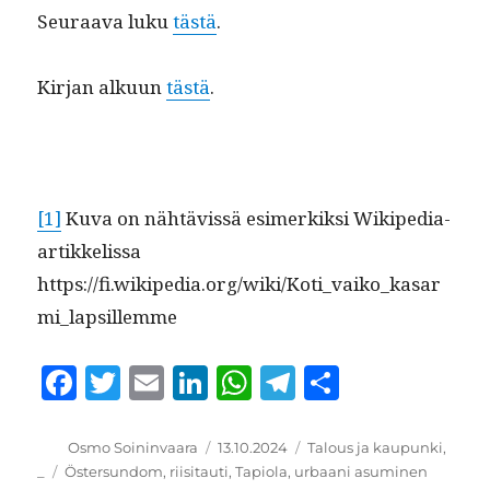
Seu­raa­va luku
tästä
.
Kir­jan alku­un
tästä
.
[1]
Kuva on nähtävis­sä esimerkik­si Wikipedia-
artikke­lis­sa
https://fi.wikipedia.org/wiki/Koti_vaiko_kasar
mi_lapsillemme
F
T
E
Li
W
T
S
a
w
m
n
h
el
h
c
it
ai
k
at
e
a
Kirjoittaja
Julkaistu
Kategoriat
Osmo Soininvaara
13.10.2024
Talous ja kaupunki
,
Avainsanat
_
Östersundom
,
riisitauti
,
Tapiola
,
urbaani asuminen
e
te
l
e
s
g
re