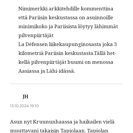
Nim­imerk­ki arkkite­hdille kom­ment­ti­na
että Pari­isin keskus­tas­sa on asuin­noille
min­imikoko ja Pari­i­sista löy­tyy lähim­mät
pilvenpiirtäjät
La Défensen liikekaupungi­nosas­ta joka 3
kilo­metriä Pari­isin keskustasta.Tällä het­
kel­lä pil­ven­pi­irtäjät buu­mi on menos­sa
Aasi­as­sa ja Lähi-idässä.
JH
sanoo:
13.10.2024 19:10
Asun nyt Kru­u­nun­haas­sa ja haikailen vielä
muut­ta­vani takaisin Tapi­o­laan. Tapi­olan