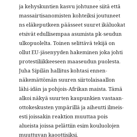
ja kehyskun­tien kasvu johtunee siitä että
mas­sair­ti­san­omis­ten kohteik­si joutuneet
ns eläkeput­keen päässeet suuret ikälu­okat
etsivät edullisem­paa asum­ista pk-seudun
ulkop­uolelta. Toinen selit­tävä tek­i­jä on
ollut EU-jäsenyy­den hakem­i­nen joka johti
protestili­ik­keeseen maaseudun puolesta.
Juha Sip­ilän hal­li­tus kohtasi ennen­
näkemät­tömän suuren siir­to­laisaal­lon
lähi-idän ja pohjois-Afrikan maista. Tämä
alkoi näkyä suurten kaupunkien vas­taan­
ot­tokeskusten ympäril­lä ja aiheut­ti ilmeis­
es­ti jois­sakin reak­tion muut­taa pois
alueista jois­sa pelät­ti­in esim koulu­olo­jen
muut­tuvan kaoottisiksi.