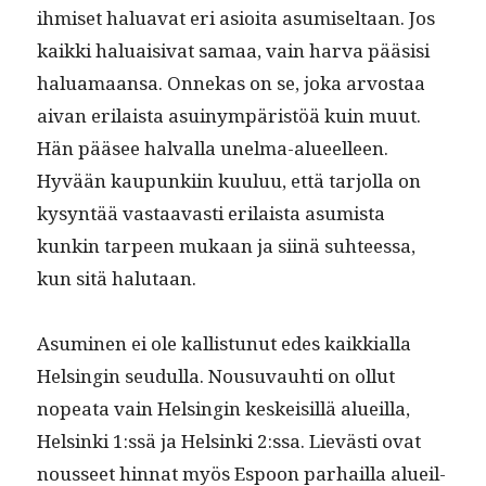
ihmiset halu­a­vat eri asioi­ta asumiseltaan. Jos
kaik­ki halu­aisi­vat samaa, vain har­va pää­sisi
halu­a­maansa. Onnekas on se, joka arvostaa
aivan eri­laista asuinympäristöä kuin muut.
Hän pääsee hal­val­la unel­ma-alueelleen.
Hyvään kaupunki­in kuu­luu, että tar­jol­la on
kysyn­tää vas­taavasti eri­laista asum­ista
kunkin tarpeen mukaan ja siinä suh­teessa,
kun sitä halutaan.
Asum­i­nen ei ole kallis­tunut edes kaikkial­la
Helsin­gin seudul­la. Nousu­vauhti on ollut
nopea­ta vain Helsin­gin keskeisil­lä alueil­la,
Helsin­ki 1:ssä ja Helsin­ki 2:ssa. Lievästi ovat
nousseet hin­nat myös Espoon parhail­la alueil­