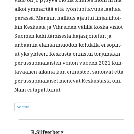
alkoi ymmärtää että työn­tuot­tavu­us laa­haa
perässä. Marinin hal­li­tus ajau­tui lin­jari­ihoi­
hin Keskus­ta ja Vihrei­den välil­lä kos­ka visiot
Suomen kehit­tämis­es­tä hajasi­joite­tun ja
urbaanin elämän­muodon kohdal­la ei sopin­
ut yks yhteen. Keskus­ta onnis­tui tor­ju­maan
perus­suo­ma­lais­ten voiton vuo­den 2021 kun­
tavaalien aikana kun ennus­teet sanoi­vat että
perus­suo­ma­laiset menevät Keskus­tas­ta ohi.
Näin ei tapahtunut.
Vastaa
R.Silfverberg
sanoo: