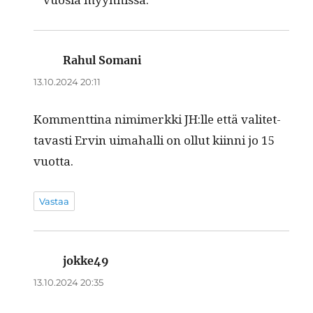
Rahul Somani
sanoo:
13.10.2024 20:11
Kom­ment­ti­na nim­imerk­ki JH:lle että valitet­
tavasti Ervin uima­hal­li on ollut kiin­ni jo 15
vuotta.
Vastaa
jokke49
sanoo:
13.10.2024 20:35