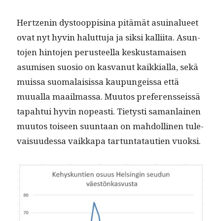
Hertzenin dys­toop­pisi­na pitämät asuinalueet
ovat nyt hyvin halut­tu­ja ja sik­si kalli­ita. Asun­
to­jen hin­to­jen perus­teel­la keskus­ta­maisen
asumisen suo­sio on kas­vanut kaikkial­la, sekä
muis­sa suo­ma­lai­sis­sa kaupungeis­sa että
muual­la maail­mas­sa. Muu­tos pref­er­ens­seis­sä
tapah­tui hyvin nopeasti. Tietysti saman­lainen
muu­tos toiseen suun­taan on mah­dolli­nen tule­
vaisu­udessa vaikka­pa tar­tun­tatau­tien vuoksi.