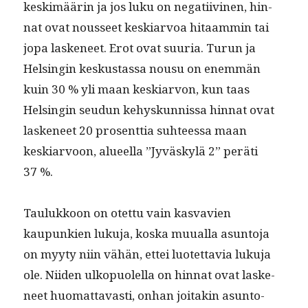
keskimäärin ja jos luku on negati­ivi­nen, hin­
nat ovat nousseet keskiar­voa hitaam­min tai
jopa laske­neet. Erot ovat suuria. Turun ja
Helsin­gin keskus­tas­sa nousu on enem­män
kuin 30 % yli maan keskiar­von, kun taas
Helsin­gin seudun kehyskun­nis­sa hin­nat ovat
laske­neet 20 pros­ent­tia suh­teessa maan
keskiar­voon, alueel­la ”Jyväskylä 2” peräti
37 %.
Taulukkoon on otet­tu vain kas­vavien
kaupunkien luku­ja, kos­ka muual­la asun­to­ja
on myy­ty niin vähän, ettei luotet­tavia luku­ja
ole. Niiden ulkop­uolel­la on hin­nat ovat laske­
neet huo­mat­tavasti, onhan joitakin asun­to-