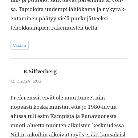
sa. Tapi­oloi­ta uudem­pi lähiöka­ma ja nykyrak­
en­t­a­mi­nen pää­tyy vielä purku­jät­teek­si
tehokkaampi­en raken­nusten tieltä.
Vastaa
R.Silfverberg
sanoo:
13.10.2024 16:03
Pref­er­enssit eivät ole muut­tuneet niin
nopeasti kos­ka muis­tan että jo 1980-luvun
alus­sa tuli esim Kamp­ista ja Punavuores­ta
muoti-aluet­ta nuorten aikuis­ten kesku­udessa.
Niihin aikoi­hin alkoi­vat myös eräät kansalais­l