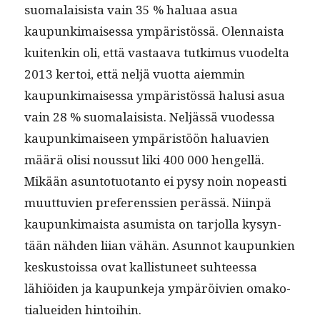
suo­ma­lai­sista vain 35 % halu­aa asua
kaupunki­maises­sa ympäristössä. Olen­naista
kuitenkin oli, että vas­taa­va tutkimus vuodelta
2013 ker­toi, että neljä vuot­ta aiem­min
kaupunki­maises­sa ympäristössä halusi asua
vain 28 % suo­ma­lai­sista. Neljässä vuodessa
kaupunki­maiseen ympäristöön halu­avien
määrä olisi nous­sut liki 400 000 hen­gel­lä.
Mikään asun­to­tuotan­to ei pysy noin nopeasti
muut­tuvien pref­er­enssien perässä. Niin­pä
kaupunki­maista asum­ista on tar­jol­la kysyn­
tään näh­den liian vähän. Asun­not kaupunkien
keskus­tois­sa ovat kallis­tuneet suh­teessa
lähiöi­den ja kaupunke­ja ympäröivien omako­
tialuei­den hintoihin.