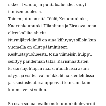
i­ik­keeet van­ho­jen puu­taloaluei­den säi­lyt­
tämisen puolesta.
Toinen jut­tu on että Töölö, Kru­u­nun­haka,
Kaartinkaupun­ki, Ullan­lin­na ja Eira ovat aina
olleet kalli­ita alueita.
Nur­mi­järvi-ilmiö on aina kiihtynyt sil­loin kun
Suomel­la on ollut päämin­is­teri
Keskustapuolueesta, tosin viimeisin huip­pu
selit­tyy pan­demi­an takia. Karis­maat­tis­ten
keskus­ta­jo­hta­jien maaseu­tuläheisiä asum­
istyyle­jä esit­televät artikke­lit nais­ten­le­hdis­sä
ja sis­us­tusle­hdis­sä uppoa­vat kansaan kuin
kuuma veit­si voihin.
En osaa sanoa ovatko ns kaupunkibule­vardit