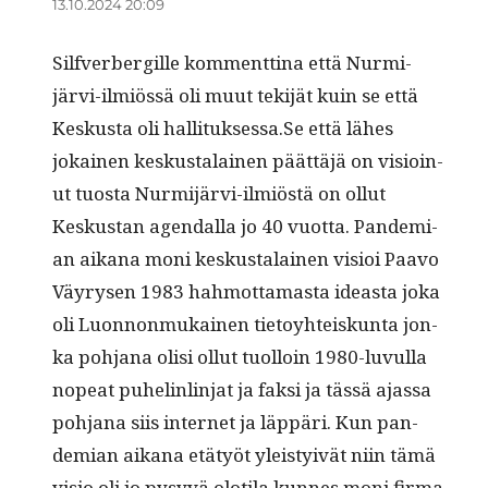
13.10.2024 20:09
Sil­fver­bergille kom­ment­ti­na että Nur­mi­
järvi-ilmiössä oli muut tek­i­jät kuin se että
Keskus­ta oli hallituksessa.Se että läh­es
jokainen keskusta­lainen päät­täjä on visioin­
ut tuos­ta Nur­mi­järvi-ilmiöstä on ollut
Keskus­tan agen­dal­la jo 40 vuot­ta. Pan­demi­
an aikana moni keskusta­lainen visioi Paa­vo
Väyry­sen 1983 hah­mot­ta­mas­ta ideas­ta joka
oli Luon­non­mukainen tietoy­hteiskun­ta jon­
ka poh­jana olisi ollut tuol­loin 1980-luvul­la
nopeat puhe­lin­lin­jat ja fak­si ja tässä ajas­sa
poh­jana siis inter­net ja läp­päri. Kun pan­
demi­an aikana etä­työt yleistyivät niin tämä
visio oli jo pysyvä oloti­la kunnes moni fir­ma