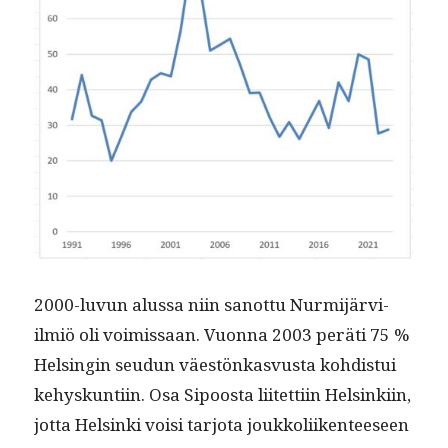
2000-luvun alus­sa niin san­ot­tu Nur­mi­järvi-
ilmiö oli voimis­saan. Vuon­na 2003 peräti 75 %
Helsin­gin seudun väestönkasvus­ta kohdis­tui
kehyskun­ti­in. Osa Sipoos­ta liitet­ti­in Helsinki­in,
jot­ta Helsin­ki voisi tar­jo­ta joukkoli­iken­teeseen