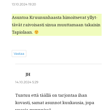
13.10.2024 19:20
Asun­toa Kru­u­nun­haas­ta himoit­se­vat yllyt­
tävät raivoisas­ti sin­ua muut­ta­maan takaisin
Tapiolaan.
Vastaa
JH
sanoo:
14.10.2024 5:29
Tun­tuu että tääl­lä on tar­jon­taa ihan
kovasti, samat asun­not kuukau­sia, jopa
vuosia myynnissä.