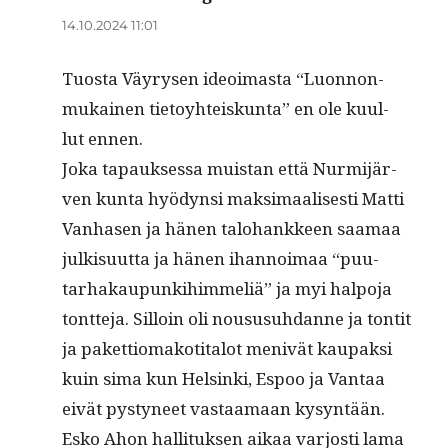
14.10.2024 11:01
Tuos­ta Väyry­sen ideoimas­ta “Luon­non­
mukainen tietoy­hteiskun­ta” en ole kuul­
lut ennen.
Joka tapauk­ses­sa muis­tan että Nur­mi­jär­
ven kun­ta hyö­dyn­si mak­si­maalis­es­ti Mat­ti
Van­hasen ja hänen talo­hankkeen saa­maa
julk­isu­ut­ta ja hänen ihan­noimaa “puu­
tarhakaupunki­him­meliä” ja myi halpo­ja
tont­te­ja. Sil­loin oli noususuh­danne ja ton­tit
ja paket­tiomakoti­talot menivät kau­pak­si
kuin sima kun Helsin­ki, Espoo ja Van­taa
eivät pystyneet vas­taa­maan kysyntään.
Esko Ahon hal­li­tuk­sen aikaa var­josti lama