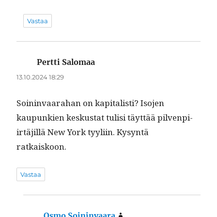
Vastaa
Pertti Salomaa
sanoo:
13.10.2024 18:29
Soin­in­vaara­han on kap­i­tal­isti? Iso­jen
kaupunkien kesku­s­tat tulisi täyt­tää pil­ven­pi­
irtäjil­lä New York tyyli­in. Kysyn­tä
ratkaiskoon.
Vastaa
Osmo Soininvaara
sanoo: