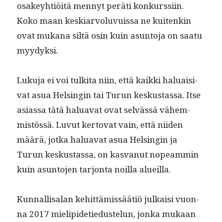
osakey­htiöitä men­nyt peräti konkurssi­in.
Koko maan keskiar­volu­vuis­sa ne kuitenkin
ovat mukana siltä osin kuin asun­to­ja on saatu
myydyksi.
Luku­ja ei voi tulki­ta niin, että kaik­ki halu­aisi­
vat asua Helsin­gin tai Turun keskus­tas­sa. Itse
asi­as­sa tätä halu­a­vat ovat selvässä vähem­
mistössä. Luvut ker­to­vat vain, että niiden
määrä, jot­ka halu­a­vat asua Helsin­gin ja
Turun keskus­tas­sa, on kas­vanut nopeam­min
kuin asun­to­jen tar­jon­ta noil­la alueilla.
Kun­nal­lisalan kehit­tämis­säätiö julka­isi vuon­
na 2017 mielipi­de­tiedustelun, jon­ka mukaan