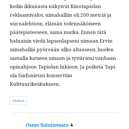
kodin ikku­nas­ta näkyivät Kino­ta­pi­olan
reklaami­val­ot, uima­hal­li­in oli 200 metriä ja
uur­nale­htoon, elämän toden­näköiseen
päätepis­teeseen, sama mat­ka. Ennen tätä
halu­aisin viedä lapsen­lapseni uimaan Ervin
uima­hallin pyöreään ulko-altaaseen, luo­den
samal­la kat­seen omaan ja tyt­tärieni van­haan
opinahjoon Tapi­olan lukioon. Ja poike­ta Tapi­
o­la Sin­foni­etan kon­sert­ti­in
Kulttuurikeskukseen.
Vastaa
Osmo Soininvaara
sanoo: