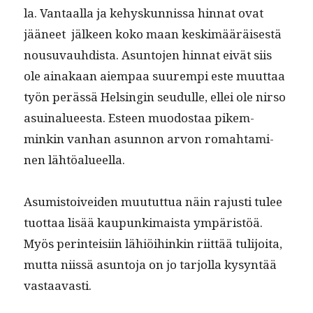
la. Van­taal­la ja kehyskun­nis­sa hin­nat ovat
jääneet jäl­keen koko maan keskimääräis­es­tä
nousu­vauhdista. Asun­to­jen hin­nat eivät siis
ole ainakaan aiem­paa suurem­pi este muut­taa
työn perässä Helsin­gin seudulle, ellei ole nir­so
asuinalueesta. Esteen muo­dostaa pikem­
minkin van­han asun­non arvon rom­ah­t­a­mi­
nen lähtöalueella.
Asum­is­toivei­den muu­tut­tua näin rajusti tulee
tuot­taa lisää kaupunki­maista ympäristöä.
Myös per­in­teisi­in lähiöi­hinkin riit­tää tuli­joi­ta,
mut­ta niis­sä asun­to­ja on jo tar­jol­la kysyn­tää
vastaavasti.