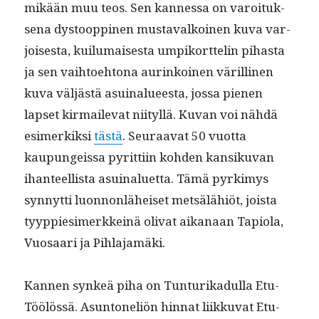
mikään muu teos. Sen kan­nes­sa on varoituk­
se­na dys­toop­pinen mus­tavalkoinen kuva var­
jois­es­ta, kuilumais­es­ta umpiko­rt­telin pihas­ta
ja sen vai­h­toe­htona aurinkoinen värilli­nen
kuva väljästä asuinalueesta, jos­sa pienen
lapset kir­mail­e­vat niityl­lä. Kuvan voi nähdä
esimerkik­si
tästä
. Seu­raa­vat 50 vuot­ta
kaupungeis­sa pyrit­ti­in kohden kan­siku­van
ihanteel­lista asuinaluet­ta. Tämä pyrkimys
syn­nyt­ti luon­non­läheiset met­sälähiöt, joista
tyyp­pies­imerkkeinä oli­vat aikanaan Tapi­o­la,
Vuosaari ja Pihlajamäki.
Kan­nen synkeä piha on Tun­turikadul­la Etu-
Töölössä. Asun­toneliön hin­nat liikku­vat Etu-