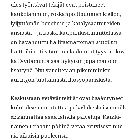
ulos työn­tävät tek­i­jät ovat pois­tuneet
kaukoläm­mön, roskan­polt­tou­u­nien kiel­lon,
lyi­jyt­tömän ben­si­inin ja katalysaat­tor­ei­den
ansios­ta – ja kos­ka kaupunkisu­un­nit­telus­sa
on havah­dut­tu hal­lit­se­mat­toman autoilun
hait­toi­hin. Riisi­tau­ti on kadon­nut tyystin, kos­
ka D‑vitamiinia saa nyky­isin jopa maitoon
lisät­tynä. Nyt varoite­taan pikem­minkin
auringon tuot­ta­mas­ta ihosyöpäriskistä.
Keskus­taan vetävät tek­i­jät ovat lisään­tyneet
kulu­tuk­sen muu­tut­tua palvelukeskeisem­mäk­
si; kan­nat­taa asua lähel­lä palvelu­ja. Kaikki­
nainen urbaani pöhinä vetää eri­tyis­es­ti nuo­
ria aikuisia puoleensa.