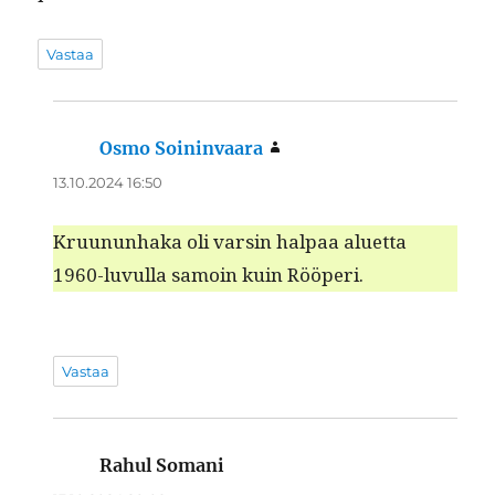
Vastaa
Osmo Soininvaara
sanoo:
13.10.2024 16:50
Kru­u­nun­haka oli varsin hal­paa aluet­ta
1960-luvul­la samoin kuin Rööperi.
Vastaa
Rahul Somani
sanoo: