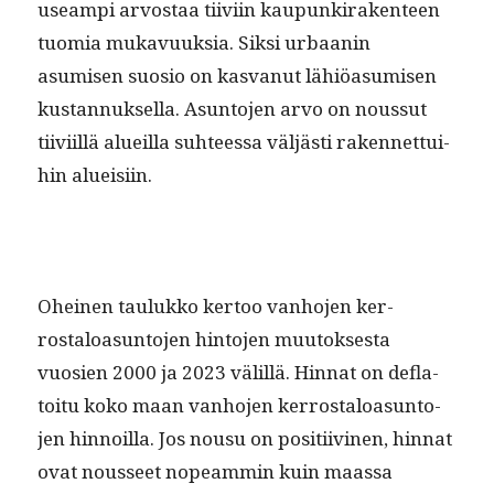
use­ampi arvostaa tiivi­in kaupunki­rak­en­teen
tuo­mia mukavuuk­sia. Sik­si urbaanin
asumisen suo­sio on kas­vanut lähiöa­sumisen
kus­tan­nuk­sel­la. Asun­to­jen arvo on nous­sut
tiivi­il­lä alueil­la suh­teessa väljästi raken­net­tui­
hin alueisiin.
Oheinen taulukko ker­too van­ho­jen ker­
rostaloa­sun­to­jen hin­to­jen muu­tok­ses­ta
vuosien 2000 ja 2023 välil­lä. Hin­nat on defla­
toitu koko maan van­ho­jen ker­rostaloa­sun­to­
jen hin­noil­la. Jos nousu on posi­ti­ivi­nen, hin­nat
ovat nousseet nopeam­min kuin maas­sa