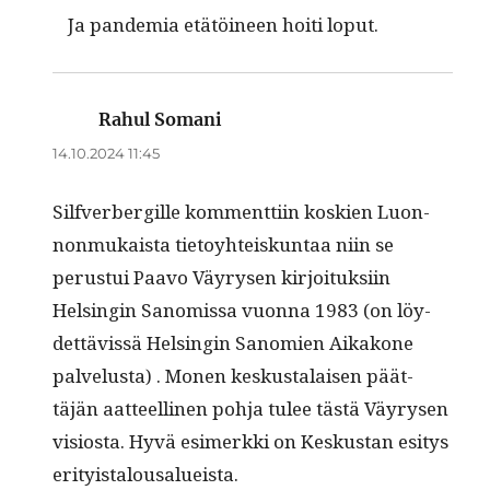
Ja pan­demia etätöi­neen hoiti loput.
Rahul Somani
sanoo:
14.10.2024 11:45
Sil­fver­bergille kom­ment­ti­in koskien Luon­
non­mukaista tietoy­hteiskun­taa niin se
perus­tui Paa­vo Väyry­sen kir­joituk­si­in
Helsin­gin Sanomis­sa vuon­na 1983 (on löy­
det­tävis­sä Helsin­gin Sanomien Aikakone
palvelus­ta) . Mon­en keskusta­laisen päät­
täjän aat­teelli­nen poh­ja tulee tästä Väyry­sen
visios­ta. Hyvä esimerk­ki on Keskus­tan esi­tys
erityistalousalueista.