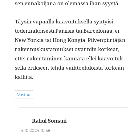
sen ennakoi­jana on ole­mas­sa ihan syystä.
Täysin vapaal­la kaavoituk­sel­la syn­ty­isi
toden­näköis­es­ti Pari­isia tai Barcelon­aa, ei
New Yorkia tai Hong Kon­gia. Pil­ven­pi­irtäjän
raken­nuskus­tan­nuk­set ovat niin korkeat,
ettei rak­en­t­a­mi­nen kan­na­ta ellei kaavoituk­
sel­la erik­seen tehdä vai­h­toe­hdoista törkeän
kalliita.
Vastaa
Rahul Somani
sanoo:
14.10.2024 10:58