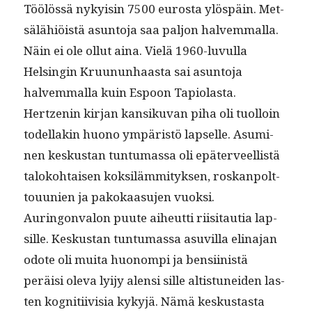
Töölössä nyky­isin 7500 eurosta ylöspäin. Met­
sälähiöistä asun­to­ja saa paljon halvem­mal­la.
Näin ei ole ollut aina. Vielä 1960-luvul­la
Helsin­gin Kru­u­nun­haas­ta sai asun­to­ja
halvem­mal­la kuin Espoon Tapi­o­las­ta.
Hertzenin kir­jan kan­siku­van piha oli tuol­loin
todel­lakin huono ympäristö lapselle. Asum­i­
nen keskus­tan tun­tu­mas­sa oli epäter­veel­listä
taloko­htaisen kok­siläm­mi­tyk­sen, roskan­polt­
tou­u­nien ja pakokaa­su­jen vuok­si.
Auringonva­l­on puute aiheut­ti riisi­tau­tia lap­
sille. Keskus­tan tun­tu­mas­sa asuvil­la eli­na­jan
odote oli mui­ta huonom­pi ja ben­si­in­istä
peräisi ole­va lyi­jy alen­si sille altistunei­den las­
ten kog­ni­ti­ivisia kykyjä. Nämä keskus­tas­ta