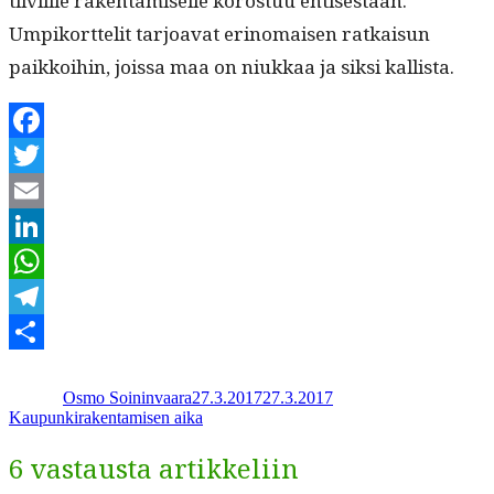
tiivi­ille rak­en­tamiselle koros­tuu entis­es­tään.
Umpiko­rt­telit tar­joa­vat eri­no­maisen ratkaisun
paikkoi­hin, jois­sa maa on niukkaa ja sik­si kallista.
Facebook
Twitter
Email
LinkedIn
WhatsApp
Telegram
Kirjoittaja
Julkaistu
Kategoriat
Share
Osmo Soininvaara
27.3.2017
27.3.2017
Kaupunkirakentamisen aika
6 vastausta artikkeliin