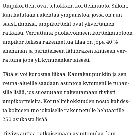
Umpiko­rt­telit ovat tehokkain kort­te­limuo­to. Sil­loin,
kun halu­taan rak­en­taa ympäristöä, jos­sa on run­
saasti ihmisiä, umpiko­rt­telit ovat yliv­er­tainen
ratkaisu. Ver­rat­tuna puo­li­avoimeen kort­te­limuo­toon
umpiko­rt­telis­sa raken­net­tua tilaa on jopa 40 %
enem­män ja per­in­teiseen lähiörak­en­tamiseen ver­
rat­tuna jopa yli kymmenkertaisesti.
Tätä ei voi korostaa liikaa. Kan­takaupunki­in ja sen
reuna-alueille saadaan asun­to­ja kym­me­nille tuhan­
sille lisää, jos suos­tu­taan rak­en­ta­maan tiivi­isti
umpiko­rt­telei­ta. Kort­telite­hokku­u­den nos­to kahdes­
ta kolmeen tuo jokaiselle raken­netulle hehtaar­ille
250 asukas­ta lisää.
Tiiviys aut­taa ratkaise­maan asun­top­u­laa, kun