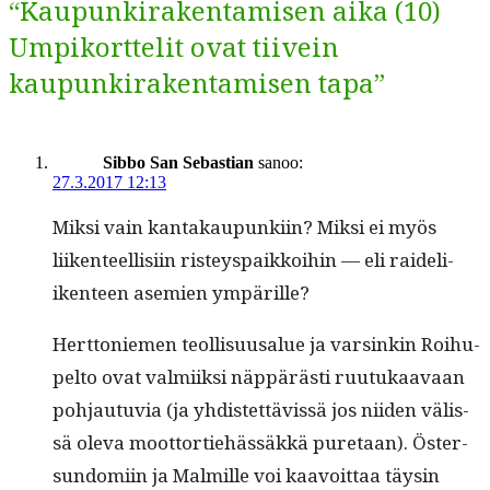
“Kaupunkirakentamisen aika (10)
Umpikorttelit ovat tiivein
kaupunkirakentamisen tapa”
Sibbo San Sebastian
sanoo:
27.3.2017 12:13
Mik­si vain kan­takaupunki­in? Mik­si ei myös
liiken­teel­lisi­in ristey­spaikkoi­hin — eli raideli­
iken­teen asemien ympärille?
Hert­toniemen teol­lisu­usalue ja varsinkin Roi­hu­
pel­to ovat valmi­ik­si näp­pärästi ruu­tukaavaan
poh­jau­tu­via (ja yhdis­tet­tävis­sä jos niiden välis­
sä ole­va moot­tor­tiehässäkkä pure­taan). Öster­
sun­domi­in ja Malmille voi kaavoit­taa täysin