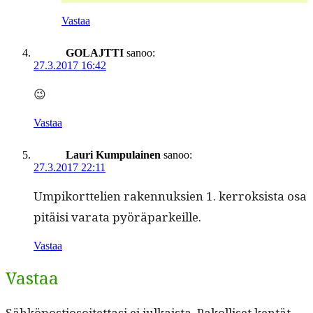
Vastaa
GOLAJTTI
sanoo:
27.3.2017 16:42
😉
Vastaa
Lauri Kumpulainen
sanoo:
27.3.2017 22:11
Umpiko­rt­telien raken­nuk­sien 1. ker­roksista osa
pitäisi vara­ta pyöräparkeille.
Vastaa
Vastaa
Sähköpostiosoitettasi ei julkaista.
Pakolliset kentät