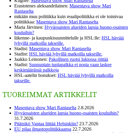
Kilgore
:
Masentava show Mari Rantaselta
Erastotenes aleksandrilainen
:
Masentava show Mari
Rantaselta
mikään muu politiikka kuin reaalipolitiikka ei ole toimivaa
politiikkaa
:
Masentava show Mari Rantaselta
Maria Järvinen
:
Hyväosaisten alueiden lapsia huono-osaisten
kouluihin?
liikenne- ja kaupunkisuunnittelulle ja HSL:lle
:
HSL häviää
lyhyillä matkoilla takseille.
Stadist
:
Masentava show Mari Rantaselta
Stadist
:
HSL häviää lyhyillä matkoilla takseille.
Jaakko Leinonen
:
Pakollinen ruotsi lukiossa riittää
Stadist
:
Sunnuntain tuplapalkka ei nosta vaan laskee
keskimääräisiä palkkoja
HSL-aatelin bonukset
:
HSL häviää lyhyillä matkoilla
takseille.
TUOREIMMAT ARTIKKELIT
Masentava show Mari Rantaselta
2.8.2026
Hyväosaisten alueiden lapsia huono-osaisten kouluihin?
31.7.2026
Pitäisikö Vantaa liittää Helsinkiin?
23.7.2026
EU pilaa ilmastopolitiikkaansa
22.7.2026