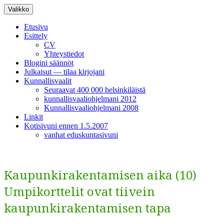
Siirry
Valikko
sisältöön
Etusivu
Esittely
CV
Yhteystiedot
Blogini säännöt
Julkaisut — tilaa kirjojani
Kunnallisvaalit
Seuraavat 400 000 helsinkiläistä
kunnallisvaaliohjelmani 2012
Kunnallisvaaliohjelmani 2008
Linkit
Kotisivuni ennen 1.5.2007
vanhat eduskuntasivuni
Kaupunkirakentamisen aika (10)
Umpikorttelit ovat tiivein
kaupunkirakentamisen tapa