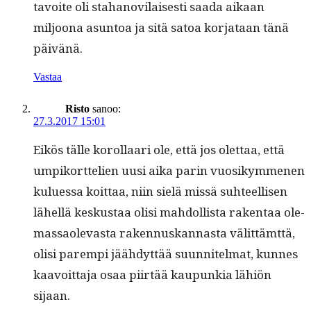
tavoite oli sta­hanovi­lais­es­ti saa­da aikaan
miljoona asun­toa ja sitä satoa kor­jataan tänä
päivänä.
Vastaa
Risto
sanoo:
27.3.2017 15:01
Eikös tälle korol­laari ole, että jos olet­taa, että
umpiko­rt­telien uusi aika parin vuosikymme­nen
kulues­sa koit­taa, niin sielä mis­sä suh­teel­lisen
lähel­lä keskus­taa olisi mah­dol­lista rak­en­taa ole­
mas­saol­ev­as­ta raken­nuskan­nas­ta välit­tämt­tä,
olisi parem­pi jäähdyt­tää suun­nitel­mat, kunnes
kaavoit­ta­ja osaa piirtää kaupunkia lähiön
sijaan.