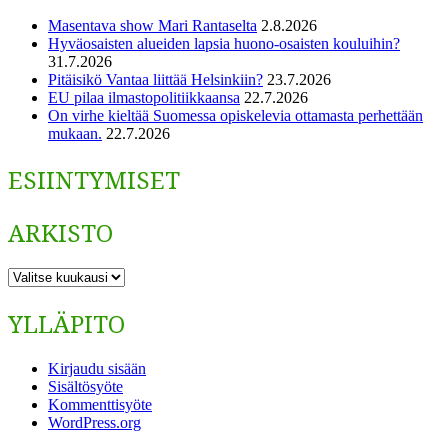
Masentava show Mari Rantaselta
2.8.2026
Hyväosaisten alueiden lapsia huono-osaisten kouluihin?
31.7.2026
Pitäisikö Vantaa liittää Helsinkiin?
23.7.2026
EU pilaa ilmastopolitiikkaansa
22.7.2026
On virhe kieltää Suomessa opiskelevia ottamasta perhettään
mukaan.
22.7.2026
ESIINTYMISET
ARKISTO
ARKISTO
YLLÄPITO
Kirjaudu sisään
Sisältösyöte
Kommenttisyöte
WordPress.org