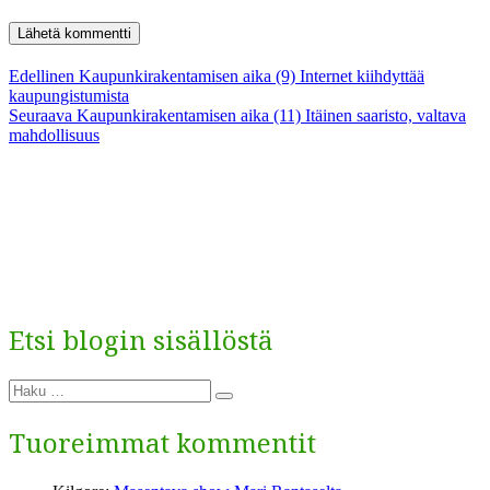
Artikkelien
Edellinen
Edellinen
Kaupunkirakentamisen aika (9) Internet kiihdyttää
artikkeli:
kaupungistumista
selaus
Seuraava
Seuraava
Kaupunkirakentamisen aika (11) Itäinen saaristo, valtava
artikkeli:
mahdollisuus
Etsi blogin sisällöstä
Etsi:
Haku
Tuoreimmat kommentit