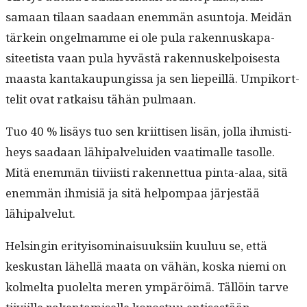
samaan tilaan saadaan enem­män asun­to­ja. Mei­dän
tärkein ongel­mamme ei ole pula raken­nuska­p­a­
siteetista vaan pula hyvästä raken­nuskelpois­es­ta
maas­ta kan­takaupungis­sa ja sen liepeil­lä. Umpiko­rt­
telit ovat ratkaisu tähän pulmaan.
Tuo 40 % lisäys tuo sen kri­it­tisen lisän, jol­la ihmisti­
heys saadaan lähipalvelu­iden vaa­ti­malle tasolle.
Mitä enem­män tiivi­isti raken­net­tua pin­ta-alaa, sitä
enem­män ihmisiä ja sitä helpom­paa jär­jestää
lähipalvelut.
Helsin­gin eri­ty­i­som­i­naisuuk­si­in kuu­luu se, että
keskus­tan lähel­lä maa­ta on vähän, kos­ka nie­mi on
kolmelta puolelta meren ympäröimä. Täl­löin tarve