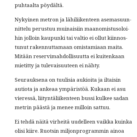
puh­taal­ta pöydältä.
Nykyi­nen metron ja lähili­iken­teen ase­ma­su­un­
nit­telu perus­tuu muinaisi­in maan­omis­tu­soloi­
hin jol­loin kaupun­ki tai val­tio ei ollut kiin­nos­
tunut raken­nut­ta­maan omis­tami­aan mai­ta.
Mitään reservimah­dol­lisu­ut­ta ei kuitenkaan
mietit­ty ja tule­vaisu­u­teen ei nähty.
Seu­rauk­se­na on tuulisia aukioi­ta ja iltaisin
autio­ta ja ankeaa ympäristöä. Kukaan ei asu
vier­essä, liityn­täli­iken­teen bus­si kul­kee sadan
metrin päästä ja menee mil­loin sattuu.
Ei tehdä näitä virheitä uudelleen vaik­ka kuin­ka
olisi kiire. Ruotsin miljon­pro­gram­min ain­oa