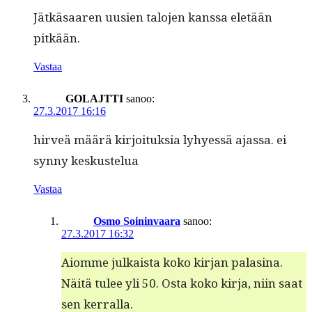
Jätkäsaaren uusien talo­jen kanssa eletään
pitkään.
Vastaa
GOLAJTTI
sanoo:
27.3.2017 16:16
hirveä määrä kir­joituk­sia lyhyessä ajas­sa. ei
syn­ny keskustelua
Vastaa
Osmo Soininvaara
sanoo:
27.3.2017 16:32
Aiomme julka­ista koko kir­jan palasi­na.
Näitä tulee yli 50. Osta koko kir­ja, niin saat
sen kerralla.