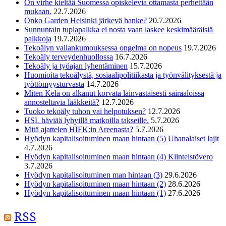
On virhe kieltää Suomessa opiskelevia ottamasta perhettään
mukaan.
22.7.2026
Onko Garden Helsinki järkevä hanke?
20.7.2026
Sunnuntain tuplapalkka ei nosta vaan laskee keskimääräisiä
palkkoja
19.7.2026
Tekoälyn vallankumouksessa ongelma on nopeus
19.7.2026
Tekoäly terveydenhuollossa
16.7.2026
Tekoäly ja työajan lyhentäminen
15.7.2026
Huomioita tekoälystä, sosiaalipolitiikasta ja työnvälityksestä ja
työttömyysturvasta
14.7.2026
Miten Kela on alkanut korvata lainvastaisesti sairaaloissa
annosteltavia lääkkeitä?
12.7.2026
Tuoko tekoäly tuhon vai helpotuksen?
12.7.2026
HSL häviää lyhyillä matkoilla takseille.
5.7.2026
Mitä ajattelen HIFK:in Areenasta?
5.7.2026
Hyödyn kapitalisoituminen maan hintaan (5) Uhanalaiset lajit
4.7.2026
Hyödyn kapitalisoituminen maan hintaan (4) Kiinteistövero
3.7.2026
Hyödyn kapitalisoituminen man hintaan (3)
29.6.2026
Hyödyn kapitalisoituminen maan hintaan (2)
28.6.2026
Hyödyn kapitalisoituminen maan hintaan (1)
27.6.2026
RSS