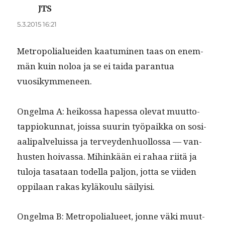
JTS
sanoo:
5.3.2015 16:21
Metropo­lialuei­den kaa­tu­mi­nen taas on enem­
män kuin noloa ja se ei tai­da paran­tua
vuosikymmeneen.
Ongel­ma A: heikos­sa hapes­sa ole­vat muut­to­
tap­piokun­nat, jois­sa suurin työ­paik­ka on sosi­
aali­palveluis­sa ja ter­vey­den­huol­los­sa — van­
hus­ten hoivas­sa. Mihinkään ei rahaa riitä ja
tulo­ja tasa­taan todel­la paljon, jot­ta se viiden
oppi­laan rakas kyläk­oulu säilyisi.
Ongel­ma B: Metropo­lialueet, jonne väki muut­