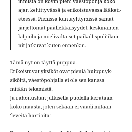
ihmistä on kovin pieni väestöpo­h­ja koko
ajan kehit­tyvässä ja erikois­tu­vas­sa lääketi­
eteessä. Pienis­sa kun­tay­htymis­sä samat
jär­jet­tömät päällekkäisyy­det, keskinäi­nen
kil­pailu ja mieli­v­al­taiset paikallispoli­tikoin­
nit jatku­vat kuten ennenkin.
Tämä nyt on täyt­tä puppua.
Erikois­tu­vat yksiköt ovat pieniä huip­puyk­
siköitä, väestöpo­h­jal­la ei ole sen kanssa
mitään tekemistä.
Ja rahoi­tushan julkisel­la puolel­la kerätään
koko maas­ta, joten sekään ei vaa­di mitään
‘lev­eitä hartioita’.