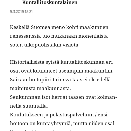
Kuntaliitoskuntalainen
sanoo:
5.3.2015 15:31
Keskel­lä Suomea meno kohti maakun­tien
renes­sanssia tuo mukanaan mon­en­laista
soten ulkop­uolis­takin visiota.
His­to­ri­al­li­sista syistä kun­tali­itoskun­nan eri
osat ovat kuu­luneet use­ampi­in maakuntiin.
Sairaan­hoitopi­iri tai erva taas ei ole edel­lä­
maini­tus­ta maakunnasta.
Seukunnnan isot her­rat taasen ovat kol­man­
nel­la suunnalla.
Koulu­tuk­seen ja pelas­tus­palvelu­un / ensi­
hoitoon on kun­tay­htymiä, mut­ta niiden osal­