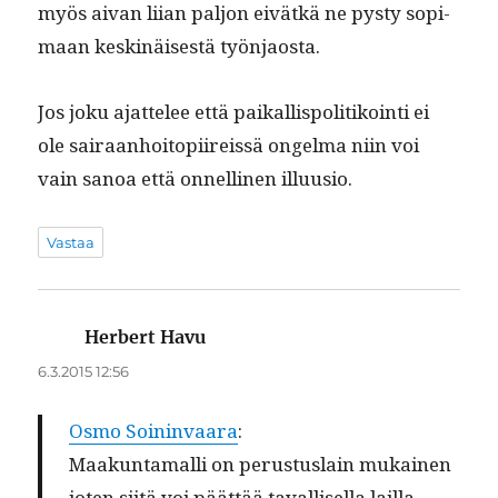
myös aivan liian paljon eivätkä ne pysty sopi­
maan keskinäis­es­tä työnjaosta.
Jos joku ajat­telee että paikallispoli­tikoin­ti ei
ole sairaan­hoitopi­ireis­sä ongel­ma niin voi
vain sanoa että onnelli­nen illuusio.
Vastaa
Herbert Havu
sanoo:
6.3.2015 12:56
Osmo Soin­in­vaara
:
Maakun­ta­malli on perus­tus­lain mukainen
joten siitä voi päät­tää taval­lisel­la lailla.