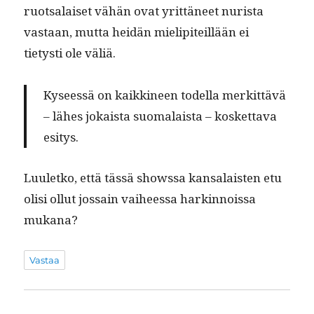
ruot­salaiset vähän ovat yrit­täneet nurista
vas­taan, mut­ta hei­dän mielip­iteil­lään ei
tietysti ole väliä.
Kyseessä on kaikki­neen todel­la merkit­tävä
– läh­es jokaista suo­ma­laista – kos­ket­ta­va
esitys.
Luuletko, että tässä shows­sa kansalais­ten etu
olisi ollut jos­sain vai­heessa harkin­nois­sa
mukana?
Vastaa