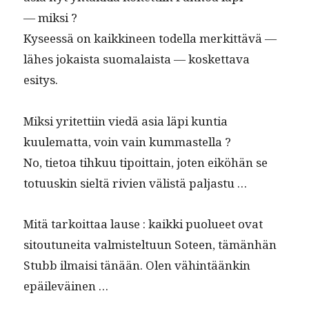
— miksi ?
Kyseessä on kaikki­neen todel­la merkit­tävä —
läh­es jokaista suo­ma­laista — kos­ket­ta­va
esitys.
Mik­si yritet­ti­in viedä asia läpi kun­tia
kuulemat­ta, voin vain kummastella ?
No, tietoa tihkuu tipoit­tain, joten eiköhän se
totu­uskin sieltä riv­ien välistä paljastu …
Mitä tarkoit­taa lause : kaik­ki puolueet ovat
sitoutunei­ta valmis­tel­tu­un Soteen, tämän­hän
Stubb ilmaisi tänään. Olen vähin­täänkin
epäileväinen …