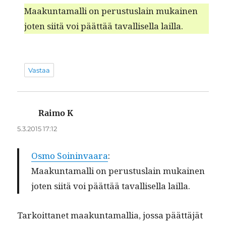
Maakun­ta­malli on perus­tus­lain mukainen
joten siitä voi päät­tää taval­lisel­la lailla.
Vastaa
Raimo K
sanoo:
5.3.2015 17:12
Osmo Soin­in­vaara
:
Maakun­ta­malli on perus­tus­lain mukainen
joten siitä voi päät­tää taval­lisel­la lailla.
Tarkoit­tanet maakun­ta­mallia, jos­sa päät­täjät