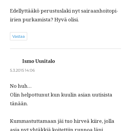
Edel­lyt­tääkö perus­tus­la­ki nyt sairaan­hoitopi­
irien purkamista? Hyvä olisi.
Vastaa
Ismo Uusitalo
sanoo:
5.3.2015 14:06
No huh…
Olin helpot­tunut kun kuulin asian uuti­sista
tänään.
Kum­mas­tut­ta­maan jäi tuo hirveä kiire, jol­la
asia nyt yhtäkkiä koitet­ti­in run­noa läpi