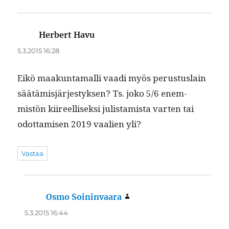
Herbert Havu
sanoo:
5.3.2015 16:28
Eikö maakun­ta­malli vaa­di myös perus­tus­lain
säätämisjärjestyk­sen? Ts. joko 5/6 enem­
mistön kiireel­lisek­si julis­tamista varten tai
odot­tamisen 2019 vaalien yli?
Vastaa
Osmo Soininvaara
sanoo:
5.3.2015 16:44