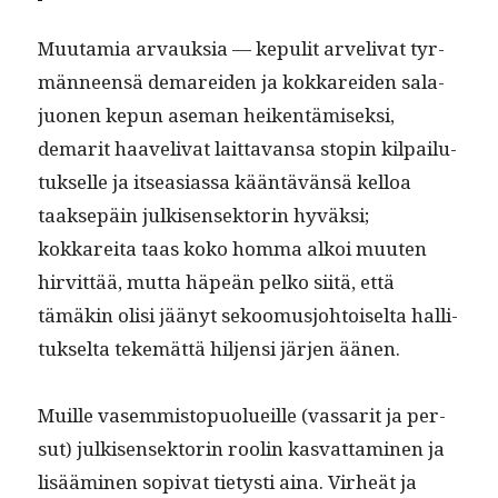
Muu­tamia arvauk­sia — kepulit arve­li­v­at tyr­
män­neen­sä demarei­den ja kokkarei­den sala­
juo­nen kepun ase­man heiken­tämisek­si,
demar­it haave­li­v­at lait­ta­vansa stopin kil­pailu­
tuk­selle ja itseasi­as­sa kään­tävän­sä kel­loa
taak­sepäin julkisensek­torin hyväk­si;
kokkare­i­ta taas koko hom­ma alkoi muuten
hirvit­tää, mut­ta häpeän pelko siitä, että
tämäkin olisi jäänyt sekoomusjo­htoiselta hal­li­
tuk­selta tekemät­tä hiljen­si jär­jen äänen.
Muille vasem­mistop­uolueille (vas­sar­it ja per­
sut) julkisensek­torin roolin kas­vat­ta­mi­nen ja
lisäämi­nen sopi­vat tietysti aina. Virheät ja