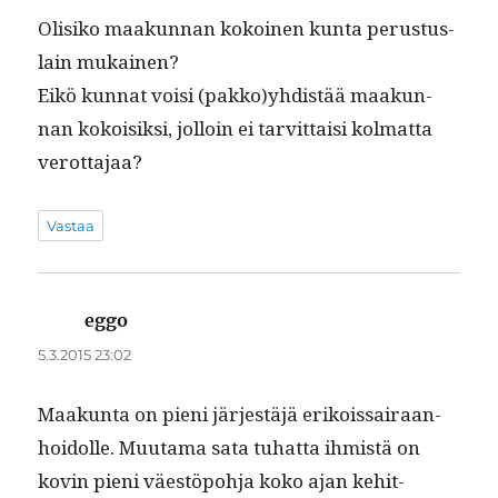
Olisiko maakun­nan kokoinen kun­ta perus­tus­
lain mukainen?
Eikö kun­nat voisi (pakko)yhdistää maakun­
nan kokoisik­si, jol­loin ei tarvit­taisi kol­mat­ta
verottajaa?
Vastaa
eggo
sanoo:
5.3.2015 23:02
Maakun­ta on pieni jär­jestäjä erikois­sairaan­
hoidolle. Muu­ta­ma sata tuhat­ta ihmistä on
kovin pieni väestöpo­h­ja koko ajan kehit­