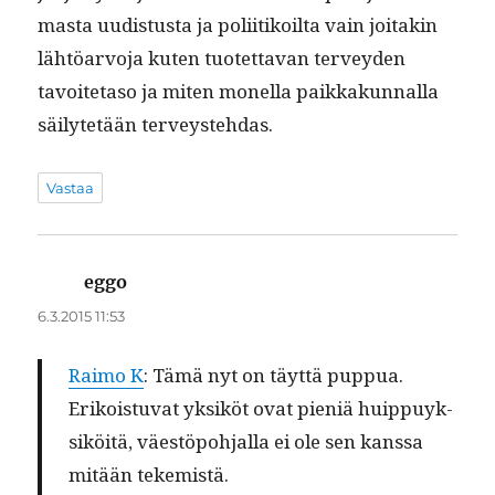
mas­ta uud­is­tus­ta ja poli­itikoil­ta vain joitakin
lähtöar­vo­ja kuten tuotet­ta­van ter­vey­den
tavoite­ta­so ja miten monel­la paikkakun­nal­la
säi­lytetään terveystehdas.
Vastaa
eggo
sanoo:
6.3.2015 11:53
Raimo K
: Tämä nyt on täyt­tä puppua.
Erikois­tu­vat yksiköt ovat pieniä huip­puyk­
siköitä, väestöpo­h­jal­la ei ole sen kanssa
mitään tekemistä.