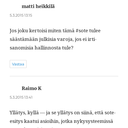
matti heikkilä
sanoo:
5.3.2015 13:15
Jos joku ker­toisi miten tämä #sote tulee
säästämään julk­isia varo­ja, jos ei irti­
sanomisia hallinnos­ta tule?
Vastaa
Raimo K
sanoo:
5.3.2015 13:41
Yllä­tys, kyl­lä — ja se yllä­tys on siinä, että sote-
esi­tys kaa­tui asioi­hin, jot­ka nykysys­tee­mis­sä