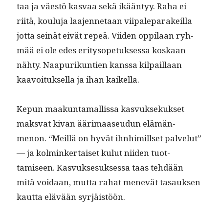
taa ja väestö kas­vaa sekä ikään­tyy. Raha ei
riitä, koulu­ja laa­jen­netaan viipaleparakeil­la
jot­ta seinät eivät repeä. Viiden oppi­laan ryh­
mää ei ole edes eri­tysopetuk­ses­sa koskaan
nähty. Naa­purikun­tien kanssa kil­pail­laan
kaavoituk­sel­la ja ihan kaikella.
Kepun maakun­ta­mallis­sa kasvuk­sekuk­set
maks­vat kivan ääri­maaseudun elämän­
menon. “Meil­lä on hyvät ihn­himillset palve­lut”
— ja kolminker­taiset kulut niiden tuot­
tamiseen. Kasvuk­sesuk­ses­sa taas tehdään
mitä voidaan, mut­ta rahat menevät tasauk­sen
kaut­ta elävään syrjäistöön.