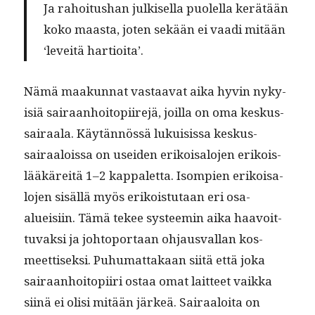
Ja rahoi­tushan julkisel­la puolel­la kerätään
koko maas­ta, joten sekään ei vaa­di mitään
‘lev­eitä hartioita’.
Nämä maakun­nat vas­taa­vat aika hyvin nyky­
isiä sairaan­hoitopi­ire­jä, joil­la on oma keskus­
sairaala. Käytän­nössä lukui­sis­sa keskus­
sairaalois­sa on usei­den erikoisa­lo­jen erikois­
lääkäre­itä 1–2 kap­palet­ta. Isom­pi­en erikoisa­
lo­jen sisäl­lä myös erikois­tu­taan eri osa-
alueisi­in. Tämä tekee sys­teemin aika haavoit­
tuvak­si ja johto­por­taan ohjaus­val­lan kos­
meet­tisek­si. Puhu­mat­takaan siitä että joka
sairaan­hoitopi­iri ostaa omat lait­teet vaik­ka
siinä ei olisi mitään järkeä. Sairaaloi­ta on