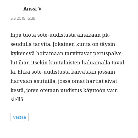
Anssi V
sanoo:
5.3.2015 15:39
Eipä tuo­ta sote-uud­is­tus­ta ainakaan pk-
seudul­la tarvi­ta. Jokainen kun­ta on täysin
kykenevä hoita­maan tarvit­ta­vat perus­palve­
lut ihan itsekin kun­ta­lais­ten halu­a­mal­la taval­
la. Ehkä sote-uud­is­tus­ta kai­vataan jos­sain
har­vaan asu­tu­il­la, jos­sa omat har­ti­at eivät
kestä, joten ote­taan uud­is­tus käyt­töön vain
siellä.
Vastaa