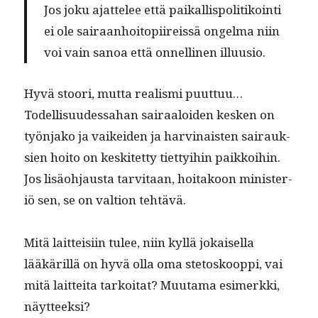
Jos joku ajat­telee että paikallispoli­tikoin­ti
ei ole sairaan­hoitopi­ireis­sä ongel­ma niin
voi vain sanoa että onnelli­nen illuusio.
Hyvä stoori, mut­ta real­is­mi puuttuu…
Todel­lisu­udessa­han sairaaloiden kesken on
työn­jako ja vaikei­den ja harv­inais­ten sairauk­
sien hoito on keskitet­ty tiet­ty­i­hin paikkoi­hin.
Jos lisäo­h­jaus­ta tarvi­taan, hoitakoon min­is­ter­
iö sen, se on val­tion tehtävä.
Mitä lait­teisi­in tulee, niin kyl­lä jokaisel­la
lääkäril­lä on hyvä olla oma ste­toskoop­pi, vai
mitä lait­tei­ta tarkoi­tat? Muu­ta­ma esimerk­ki,
näytteeksi?