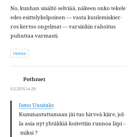
No, kun­han sisältö selviää, näkeen onko tekele
edes esit­te­lykelpoinen — vas­ta kuulemiskier­
ros ker­too ongel­mat — varsinkin rahoi­tus
puhut­taa varmasti.
Vastaa
Poth1ue1
sanoo:
5.3.2015 14:29
Ismo Uusi­ta­lo
:
Kum­mas­tut­ta­maan jäi tuo hirveä kiire, jol­
la asia nyt yhtäkkiä koitet­ti­in run­noa läpi –
miksi ?