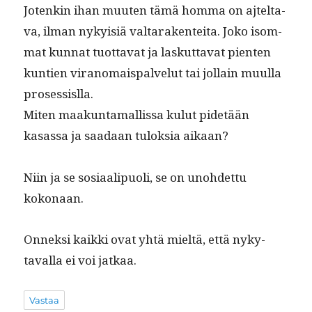
Jotenkin ihan muuten tämä hom­ma on ajtelta­
va, ilman nyky­isiä val­tarak­en­tei­ta. Joko isom­
mat kun­nat tuot­ta­vat ja laskut­ta­vat pien­ten
kun­tien vira­nomais­palve­lut tai jol­lain muul­la
prosessislla.
Miten maakun­ta­mallis­sa kulut pide­tään
kasas­sa ja saadaan tulok­sia aikaan?
Niin ja se sosi­aalipuoli, se on uno­hdet­tu
kokonaan.
Onnek­si kaik­ki ovat yhtä mieltä, että nyky­
taval­la ei voi jatkaa.
Vastaa