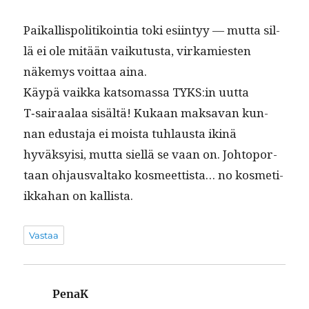
Paikallispoli­tikoin­tia toki esi­in­tyy — mut­ta sil­
lä ei ole mitään vaiku­tus­ta, virkami­esten
näke­mys voit­taa aina.
Käypä vaik­ka kat­so­mas­sa TYKS:in uut­ta
T‑sairaalaa sisältä! Kukaan mak­sa­van kun­
nan edus­ta­ja ei moista tuh­laus­ta ikinä
hyväksy­isi, mut­ta siel­lä se vaan on. Johto­por­
taan ohjaus­val­tako kos­meet­tista… no kos­meti­
ikka­han on kallista.
Vastaa
PenaK
sanoo: