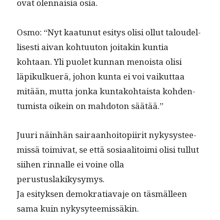
ovat olen­naisia osia.
Osmo: “Nyt kaatunut esi­tys olisi ollut taloudel­
lis­es­ti aivan kohtu­u­ton joitakin kun­tia
kohtaan. Yli puo­let kun­nan menoista olisi
läpikulkuerä, johon kun­ta ei voi vaikut­taa
mitään, mut­ta jon­ka kun­tako­htaista kohden­
tu­mista oikein on mah­do­ton säätää.”
Juuri näin­hän sairaan­hoitopi­ir­it nykysys­tee­
mis­sä toimi­vat, se että sosi­aal­i­toi­mi olisi tul­lut
siihen rin­nalle ei voine olla
perustuslakikysymys.
Ja esi­tyk­sen demokra­ti­ava­je on täs­mälleen
sama kuin nykysyteemissäkin.