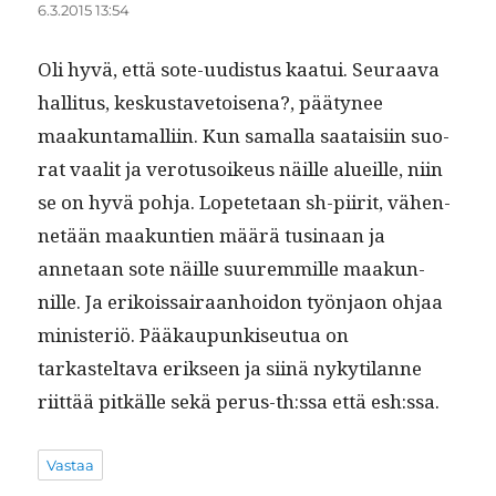
6.3.2015 13:54
Oli hyvä, että sote-uud­is­tus kaa­tui. Seu­raa­va
hal­li­tus, keskus­tave­toise­na?, pää­tynee
maakun­ta­malli­in. Kun samal­la saataisi­in suo­
rat vaalit ja vero­tu­soikeus näille alueille, niin
se on hyvä poh­ja. Lopete­taan sh-piir­it, vähen­
netään maakun­tien määrä tusi­naan ja
annetaan sote näille suurem­mille maakun­
nille. Ja erikois­sairaan­hoidon työn­jaon ohjaa
min­is­ter­iö. Pääkaupunkiseu­tua on
tarkastelta­va erik­seen ja siinä nykyti­lanne
riit­tää pitkälle sekä perus-th:ssa että esh:ssa.
Vastaa