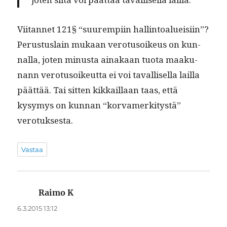
Viitan­net 121§ “suurem­pi­in hallintoalueisi­in”?
Perus­tus­lain mukaan vero­tu­soikeus on kun­
nal­la, joten minus­ta ainakaan tuo­ta maaku­
nann vero­tu­soikeut­ta ei voi taval­lisel­la lail­la
päät­tää. Tai sit­ten kikkail­laan taas, että
kysymys on kun­nan “kor­vamerk­i­tys­tä”
verotuksesta.
Vastaa
Raimo K
sanoo:
6.3.2015 13:12