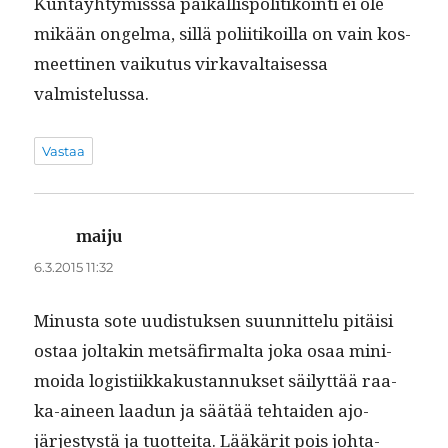
Kun­tay­htymisssä paikallispoli­tikoin­ti ei ole
mikään ongel­ma, sil­lä poli­itikoil­la on vain kos­
meet­ti­nen vaiku­tus virkaval­taises­sa
valmistelussa.
Vastaa
maiju
sanoo:
6.3.2015 11:32
Minus­ta sote uud­is­tuk­sen suun­nit­telu pitäisi
ostaa joltakin met­sä­fir­mal­ta joka osaa min­i­
moi­da logis­ti­ikkakus­tan­nuk­set säi­lyt­tää raa­
ka-aineen laadun ja säätää tehtaiden ajo­
järjestys­tä ja tuot­tei­ta. Lääkärit pois johta­