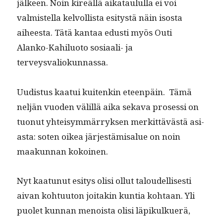
jäl­keen. Noin kireäl­lä aikataul­ul­la ei voi
valmis­tel­la kelvol­lista esi­tys­tä näin isos­ta
aiheesta. Tätä kan­taa edusti myös Outi
Alanko-Kahilu­o­to sosi­aali- ja
terveysvaliokunnassa.
Uud­is­tus kaa­tui kuitenkin eteen­päin. Tämä
neljän vuo­den välil­lä aika seka­va pros­es­si on
tuonut yhteisym­mär­ryk­sen merkit­tävästä asi­
as­ta: soten oikea jär­jestämisalue on noin
maakun­nan kokoinen.
Nyt kaatunut esi­tys olisi ollut taloudel­lis­es­ti
aivan kohtu­u­ton joitakin kun­tia kohtaan. Yli
puo­let kun­nan menoista olisi läpikulkuerä,