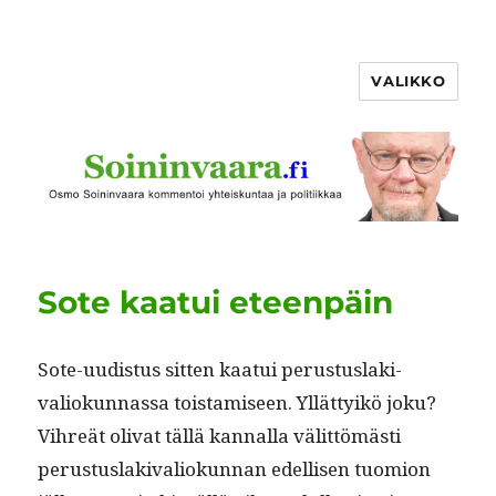
VALIKKO
Sote kaatui eteenpäin
Sote-uud­is­tus sit­ten kaa­tui perus­tus­laki­
valiokun­nas­sa tois­tamiseen. Yllät­tyikö joku?
Vihreät oli­vat täl­lä kan­nal­la välit­tömästi
perus­tus­laki­valiokun­nan edel­lisen tuomion