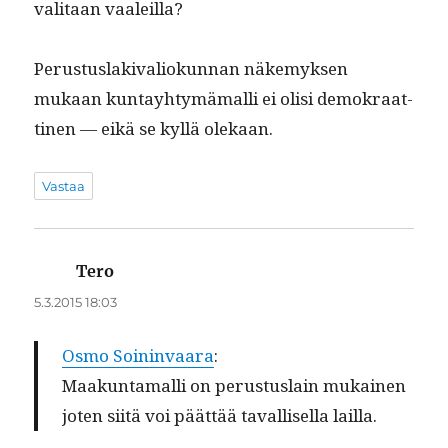
val­i­taan vaaleilla?
Perus­tus­laki­valiokun­nan näke­myk­sen
mukaan kun­tay­htymä­malli ei olisi demokraat­
ti­nen — eikä se kyl­lä olekaan.
Vastaa
Tero
sanoo:
5.3.2015 18:03
Osmo Soin­in­vaara
:
Maakun­ta­malli on perus­tus­lain mukainen
joten siitä voi päät­tää taval­lisel­la lailla.