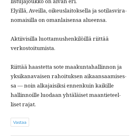
lis­tu­ja­joukko on aivan eri.
Ely­il­lä, Aveil­la, oikeuslaitok­sel­la ja soti­lasvi­ra­
nomaisil­la on oman­laisen­sa alueensa.
Akti­ivisil­la luot­ta­mushenkilöil­lä riit­tää
verkostoitumista.
Riit­tää haastet­ta sote maakun­ta­hallinnon ja
yksikanavaisen rahoituk­sen aikaansaamises­
sa — noin alka­jaisik­si ennenkuin kaikille
hallinnoille luo­daan yhtäläiset maanti­eteel­
liset rajat.
Vastaa