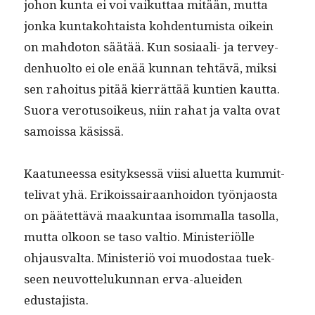
johon kun­ta ei voi vaikut­taa mitään, mut­ta
jon­ka kun­tako­htaista kohden­tu­mista oikein
on mah­do­ton säätää. Kun sosi­aali- ja ter­vey­
den­huolto ei ole enää kun­nan tehtävä, mik­si
sen rahoi­tus pitää kier­rät­tää kun­tien kaut­ta.
Suo­ra vero­tu­soikeus, niin rahat ja val­ta ovat
samoissa käsissä.
Kaatuneessa esi­tyk­sessä viisi aluet­ta kum­mit­
te­liv­at yhä. Erikois­sairaan­hoidon työn­jaos­ta
on päätet­tävä maakun­taa isom­mal­la tasol­la,
mut­ta olkoon se taso val­tio. Min­is­ter­iölle
ohjaus­val­ta. Min­is­ter­iö voi muo­dostaa tuek­
seen neu­vot­telukun­nan erva-aluei­den
edustajista.