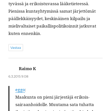
tyvässä ja erikois­tu­vas­sa lääketi­eteessä.
Pienis­sa kun­tay­htymis­sä samat jär­jet­tömät
päällekkäisyy­det, keskinäi­nen kil­pailu ja
mieli­v­al­taiset paikallispoli­tikoin­nit jatku­vat
kuten ennenkin.
Vastaa
Raimo K
sanoo:
6.3.2015 9:08
eggo
:
Maakun­ta on pieni jär­jestäjä erikois­
sairaan­hoidolle. Muu­ta­ma sata tuhat­ta