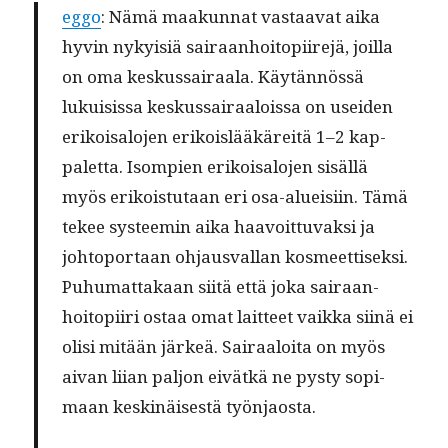
eggo
: Nämä maakun­nat vas­taa­vat aika
hyvin nyky­isiä sairaan­hoitopi­ire­jä, joil­la
on oma keskus­sairaala. Käytän­nössä
lukui­sis­sa keskus­sairaalois­sa on usei­den
erikoisa­lo­jen erikois­lääkäre­itä 1–2 kap­
palet­ta. Isom­pi­en erikoisa­lo­jen sisäl­lä
myös erikois­tu­taan eri osa-alueisi­in. Tämä
tekee sys­teemin aika haavoit­tuvak­si ja
johto­por­taan ohjaus­val­lan kos­meet­tisek­si.
Puhu­mat­takaan siitä että joka sairaan­
hoitopi­iri ostaa omat lait­teet vaik­ka siinä ei
olisi mitään järkeä. Sairaaloi­ta on myös
aivan liian paljon eivätkä ne pysty sopi­
maan keskinäis­es­tä työnjaosta.