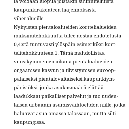
la voidaan luop­ua jois­takin suun­nitel­luista
kaupunki­rak­en­teen laa­jen­nok­sista
viheralueille.
Nyky­is­ten pien­taloaluei­den kort­telialuei­den
mak­simite­hokku­ut­ta tulee nos­taa ehdote­tus­ta
0,4:stä tun­tu­vasti ylöspäin esimerkik­si kort­
telite­hokku­u­teen 1. Tämä mah­dol­lis­taa
vuosikym­me­nien aikana pien­taloaluei­den
orgaanisen kasvun ja tiivistymisen euroop­
palaisek­si pien­talo­val­taisek­si kaupunkiym­
päristök­si, jon­ka asukas­määrä elät­tää
laadukkaat paikalliset palve­lut ja tuo uuden­
laisen urbaanin asum­is­vai­h­toe­hdon niille, jot­ka
halu­a­vat asua omas­sa talos­saan, mut­ta silti
kaupungissa.