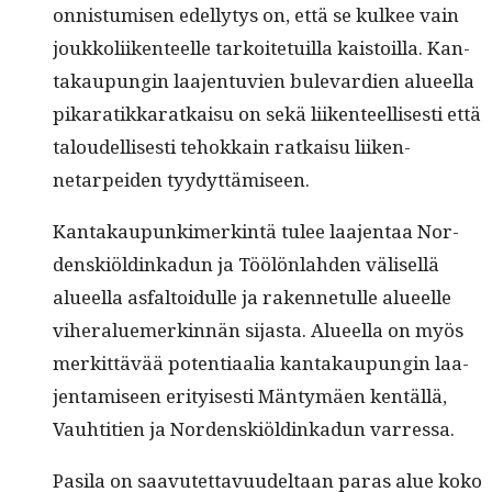
onnis­tu­misen edel­ly­tys on, että se kul­kee vain
joukkoli­iken­teelle tarkoite­tu­il­la kaistoil­la. Kan­
takaupun­gin laa­jen­tu­vien bule­var­di­en alueel­la
pikaratikkaratkaisu on sekä liiken­teel­lis­es­ti että
taloudel­lis­es­ti tehokkain ratkaisu liiken­
netarpei­den tyydyttämiseen.
Kan­takaupunkimerk­in­tä tulee laa­jen­taa Nor­
den­skiöldinkadun ja Töölön­lah­den välisel­lä
alueel­la asfal­toidulle ja raken­netulle alueelle
viher­alue­merkin­nän sijas­ta. Alueel­la on myös
merkit­tävää poten­ti­aalia kan­takaupun­gin laa­
jen­tamiseen eri­tyis­es­ti Män­tymäen ken­täl­lä,
Vauhti­tien ja Nor­den­skiöldinkadun varressa.
Pasi­la on saavutet­tavu­udeltaan paras alue koko