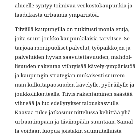
alueelle syn­tyy toimi­vaa verkos­tokaupunkia ja
laadukas­ta urbaa­nia ympäristöä.
Tiivi­il­lä kaupungilla on tutk­i­tusti monia etu­ja,
joi­ta suuri joukko kaupunki­laisia tarvit­see. Se
tar­joaa monipuoliset palve­lut, työ­paikko­jen ja
palvelu­iden hyvän saavutet­tavu­u­den, mah­dol­
lisu­u­den rak­en­taa viihty­isää käve­ly-ympäristöä
ja kaupun­gin strate­gian mukaises­ti suurem­
man kulku­ta­pao­su­u­den käve­lylle, pyöräi­lylle ja
joukkoli­iken­teelle. Tiivis rak­en­t­a­mi­nen säästää
vihreää ja luo edel­ly­tyk­set talouskasvulle.
Kaavaa tulee jatko­su­un­nit­telus­sa kehit­tää yhä
urbaan­im­paan ja tiivi­im­pään suun­taan. Samal­
la voidaan luop­ua jois­takin suun­nitel­luista