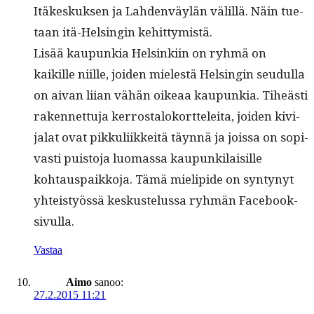
Itäkeskuk­sen ja Lah­den­väylän välil­lä. Näin tue­
taan itä-Helsin­gin kehittymistä.
Lisää kaupunkia Helsinki­in on ryh­mä on
kaikille niille, joiden mielestä Helsin­gin seudul­la
on aivan liian vähän oikeaa kaupunkia. Tiheästi
raken­net­tu­ja ker­rostaloko­rt­telei­ta, joiden kivi­
jalat ovat pikkuli­ikkeitä täyn­nä ja jois­sa on sopi­
vasti puis­to­ja luo­mas­sa kaupunki­laisille
kohtau­s­paikko­ja. Tämä mielipi­de on syn­tynyt
yhteistyössä keskustelus­sa ryh­män Facebook-
sivulla.
Vastaa
Aimo
sanoo:
27.2.2015 11:21