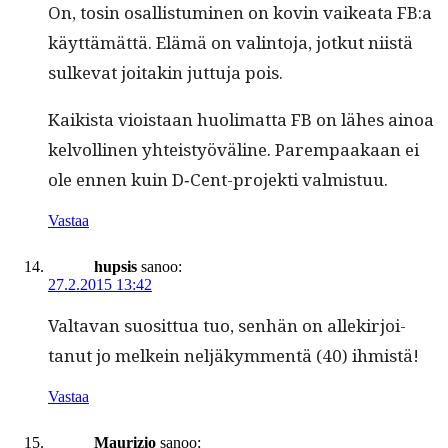
On, tosin osal­lis­tu­mi­nen on kovin vaikea­ta FB:a
käyt­tämät­tä. Elämä on val­in­to­ja, jotkut niistä
sulke­vat joitakin jut­tu­ja pois.
Kaik­ista viois­taan huoli­mat­ta FB on läh­es ain­oa
kelvolli­nen yhteistyövä­line. Parem­paakaan ei
ole ennen kuin D‑Cent-pro­jek­ti valmistuu.
Vastaa
hupsis
sanoo:
27.2.2015 13:42
Val­ta­van suosit­tua tuo, sen­hän on allekir­joi­
tanut jo melkein neljäkym­men­tä (40) ihmistä!
Vastaa
Maurizio
sanoo: