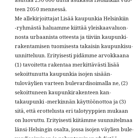
teen 2050 mennessä.
Me allekir­joit­ta­jat Lisää kaupunkia Helsinki­in
‑ryh­mästä halu­amme kiit­tää yleiskaaval­u­on­
nos­ta urbaanista otteesta ja tiivi­in kaupunki­
rak­en­tamisen tuomis­es­ta takaisin kaupunkisu­
un­nit­telu­un. Eri­tyis­es­ti pidämme arvokkaana
(1) tavoitet­ta rak­en­taa merkit­tävästi lisää
sekoit­tunut­ta kaupunkia iso­jen sisään­
tuloväylien var­teen bule­vardis­oimal­la ne, (2)
sekoit­tuneen kaupunki­rak­en­teen kan­
takaupun­ki ‑merkin­nän käyt­töönot­toa ja (3)
sitä, että erot­telus­ta eri talo­tyyp­pi­en mukaan
on luovut­tu. Eri­tyis­es­ti kiitämme suun­nitel­maa
län­si-Helsin­gin osalta, jos­sa iso­jen väylien bule­