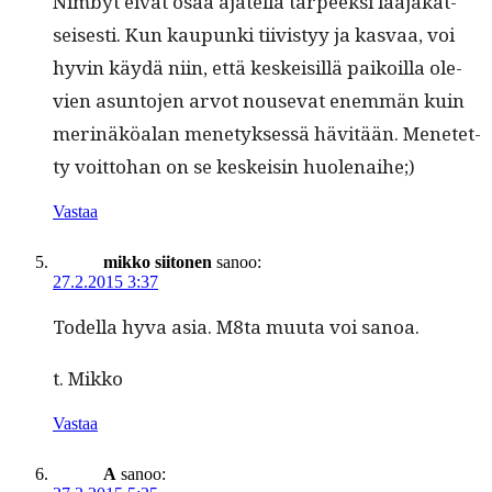
Nim­byt eivät osaa ajatel­la tarpeek­si laa­jakat­
seis­es­ti. Kun kaupun­ki tiivistyy ja kas­vaa, voi
hyvin käy­dä niin, että keskeisil­lä paikoil­la ole­
vien asun­to­jen arvot nou­se­vat enem­män kuin
mer­inäköalan mene­tyk­sessä hävitään. Menetet­
ty voit­to­han on se keskeisin huolenaihe;)
Vastaa
mikko siitonen
sanoo:
27.2.2015 3:37
Todel­la hyva asia. M8ta muu­ta voi sanoa.
t. Mikko
Vastaa
A
sanoo: