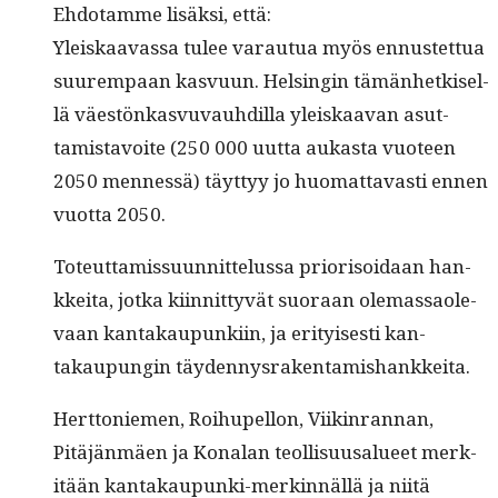
Ehdo­tamme lisäk­si, että:
Yleiskaavas­sa tulee varautua myös ennustet­tua
suurem­paan kasvu­un. Helsin­gin tämän­hetkisel­
lä väestönkasvu­vauhdil­la yleiskaa­van asut­
tamis­tavoite (250 000 uut­ta aukas­ta vuo­teen
2050 men­nessä) täyt­tyy jo huo­mat­tavasti ennen
vuot­ta 2050.
Toteut­tamis­su­un­nit­telus­sa pri­or­isoidaan han­
kkei­ta, jot­ka kiin­nit­tyvät suo­raan ole­mas­saol­e­
vaan kan­takaupunki­in, ja eri­tyis­es­ti kan­
takaupun­gin täydennysrakentamishankkeita.
Hert­toniemen, Roi­hu­pel­lon, Viik­in­ran­nan,
Pitäjän­mäen ja Kon­alan teol­lisu­usalueet merk­
itään kan­takaupun­ki-merkin­näl­lä ja niitä