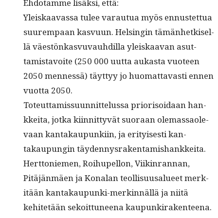
Ehdo­tamme lisäk­si, että:
Yleiskaavas­sa tulee varautua myös ennustet­tua
suurem­paan kasvu­un. Helsin­gin tämän­hetkisel­
lä väestönkasvu­vauhdil­la yleiskaa­van asut­
tamis­tavoite (250 000 uut­ta aukas­ta vuo­teen
2050 men­nessä) täyt­tyy jo huo­mat­tavasti ennen
vuot­ta 2050.
Toteut­tamis­su­un­nit­telus­sa pri­or­isoidaan han­
kkei­ta, jot­ka kiin­nit­tyvät suo­raan ole­mas­saol­e­
vaan kan­takaupunki­in, ja eri­tyis­es­ti kan­
takaupun­gin täydennysrakentamishankkeita.
Hert­toniemen, Roi­hu­pel­lon, Viik­in­ran­nan,
Pitäjän­mäen ja Kon­alan teol­lisu­usalueet merk­
itään kan­takaupun­ki-merkin­näl­lä ja niitä
kehitetään sekoit­tuneena kaupunki­rak­en­teena.