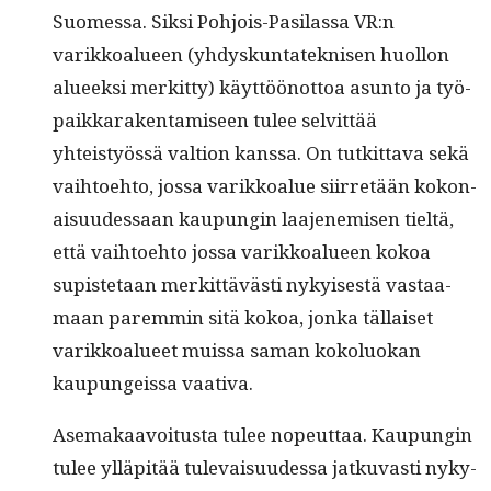
Suomes­sa. Sik­si Pohjois-Pasi­las­sa VR:n
varikkoalueen (yhdyskun­tateknisen huol­lon
alueek­si merkit­ty) käyt­töönot­toa asun­to ja työ­
paikkarak­en­tamiseen tulee selvit­tää
yhteistyössä val­tion kanssa. On tutkit­ta­va sekä
vai­h­toe­hto, jos­sa varikkoalue siir­retään kokon­
aisu­udessaan kaupun­gin laa­jen­e­misen tieltä,
että vai­h­toe­hto jos­sa varikkoalueen kokoa
supis­te­taan merkit­tävästi nykyis­es­tä vas­taa­
maan parem­min sitä kokoa, jon­ka täl­laiset
varikkoalueet muis­sa saman kokolu­okan
kaupungeis­sa vaativa.
Ase­makaavoitus­ta tulee nopeut­taa. Kaupun­gin
tulee ylläpitää tule­vaisu­udessa jatku­vasti nyky­