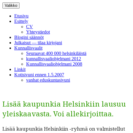
Siirry
Valikko
sisältöön
Etusivu
Esittely
CV
Yhteystiedot
Blogini säännöt
Julkaisut — tilaa kirjojani
Kunnallisvaalit
Seuraavat 400 000 helsinkiläistä
kunnallisvaaliohjelmani 2012
Kunnallisvaaliohjelmani 2008
Linkit
Kotisivuni ennen 1.5.2007
vanhat eduskuntasivuni
Lisää kaupunkia Helsinkiin lausuu
yleiskaavasta. Voi allekirjoittaa.
Lisää kaupunkia Helsinki­in ‑ryh­mä on valmis­tel­lut