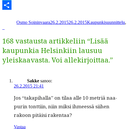
Telegram
Kirjoittaja
Julkaistu
Kategoriat
Share
Osmo Soininvaara
26.2.2015
26.2.2015
Kaupunkisuunnittelu
,
_
168 vastausta artikkeliin “Lisää
kaupunkia Helsinkiin lausuu
yleiskaavasta. Voi allekirjoittaa.”
Sakke
sanoo:
26.2.2015 21:41
Jos “takapi­hal­la” on tilaa alle 10 metriä naa­
purin tont­ti­in, niin mik­si ihmeessä siihen
rakoon pitäisi rakentaa?
Vastaa