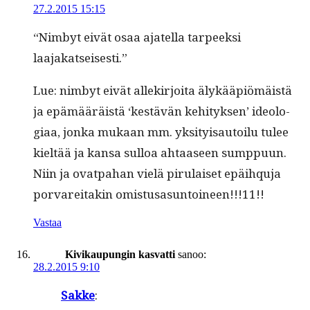
27.2.2015 15:15
“Nim­byt eivät osaa ajatel­la tarpeek­si
laajakatseisesti.”
Lue: nim­byt eivät allekir­joi­ta älykääpiömäistä
ja epämääräistä ‘kestävän kehi­tyk­sen’ ide­olo­
giaa, jon­ka mukaan mm. yksi­ty­isautoilu tulee
kieltää ja kansa sul­loa ahtaaseen sump­pu­un.
Niin ja ovat­pa­han vielä pir­u­laiset epäi­hqu­ja
por­vare­itakin omistusasuntoineen!!!11!!
Vastaa
Kivikaupungin kasvatti
sanoo:
28.2.2015 9:10
Sakke
: