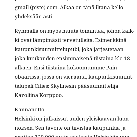
gmail (piste) com. Aikaa on tänä iltana kel­lo
yhdek­sään asti.
Ryh­mäl­lä on myös muu­ta toim­intaa, johon kaik­
ki ovat lämpimästi ter­ve­tullei­ta. Esimerkkinä
kaupunkisu­un­nit­telupu­bi, joka jär­jestetään
joka kuukau­den ensim­mäisenä tiis­taina klo 18
alka­en. Ensi tiis­taina kokoon­numme Pain­
obaaris­sa, jos­sa on vier­aana, kaupunkisu­un­nit­
telu­peli Cities: Sky­li­nesin pää­su­un­nit­teli­ja
Karoli­ina Korppoo.
Kan­nan­ot­to:
Helsin­ki on julkaissut uuden yleiskaa­van luon­
nok­sen. Sen tavoite on tiivistää kaupunkia ja
asut­taa 250 000 uut­ta asukas­ta Helsinki­in vuo­