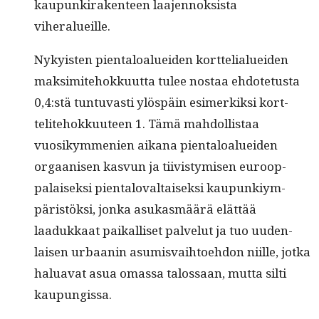
kaupunki­rak­en­teen laa­jen­nok­sista
viheralueille.
Nyky­is­ten pien­taloaluei­den kort­telialuei­den
mak­simite­hokku­ut­ta tulee nos­taa ehdote­tus­ta
0,4:stä tun­tu­vasti ylöspäin esimerkik­si kort­
telite­hokku­u­teen 1. Tämä mah­dol­lis­taa
vuosikym­me­nien aikana pien­taloaluei­den
orgaanisen kasvun ja tiivistymisen euroop­
palaisek­si pien­talo­val­taisek­si kaupunkiym­
päristök­si, jon­ka asukas­määrä elät­tää
laadukkaat paikalliset palve­lut ja tuo uuden­
laisen urbaanin asum­is­vai­h­toe­hdon niille, jot­ka
halu­a­vat asua omas­sa talos­saan, mut­ta silti
kaupungissa.