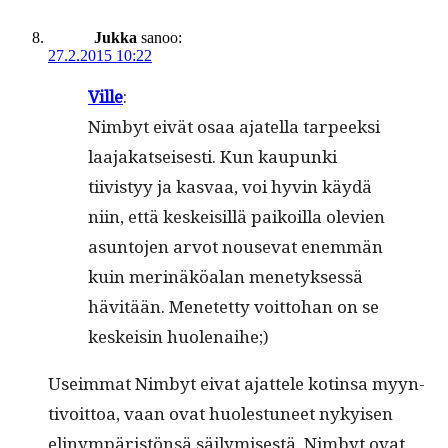
Jukka
sanoo:
27.2.2015 10:22
Ville
:
Nim­byt eivät osaa ajatel­la tarpeek­si
laa­jakat­seis­es­ti. Kun kaupun­ki
tiivistyy ja kas­vaa, voi hyvin käy­dä
niin, että keskeisil­lä paikoil­la ole­vien
asun­to­jen arvot nou­se­vat enem­män
kuin mer­inäköalan mene­tyk­sessä
hävitään. Menetet­ty voit­to­han on se
keskeisin huolenaihe;)
Useim­mat Nim­byt eivat ajat­tele kotin­sa myyn­
tivoit­toa, vaan ovat huolestuneet nykyisen
elinympäristön­sä säi­lymis­es­tä. Nim­byt ovat