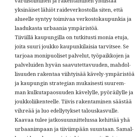
vardis­oimi­nen ja rak­en­t­a­mi­nen yhdis­tää
yksinäiset lähiöt raide­v­erkos­tol­la siten, että
alueelle syn­tyy toimi­vaa verkos­tokaupunkia ja
laadukas­ta urbaa­nia ympäristöä.
Tiivi­il­lä kaupungilla on tutk­i­tusti monia etu­ja,
joi­ta suuri joukko kaupunki­laisia tarvit­see. Se
tar­joaa monipuoliset palve­lut, työ­paikko­jen ja
palvelu­iden hyvän saavutet­tavu­u­den, mah­dol­
lisu­u­den rak­en­taa viihty­isää käve­ly-ympäristöä
ja kaupun­gin strate­gian mukaises­ti suurem­
man kulku­ta­pao­su­u­den käve­lylle, pyöräi­lylle ja
joukkoli­iken­teelle. Tiivis rak­en­t­a­mi­nen säästää
vihreää ja luo edel­ly­tyk­set talouskasvulle.
Kaavaa tulee jatko­su­un­nit­telus­sa kehit­tää yhä
urbaan­im­paan ja tiivi­im­pään suun­taan. Samal­