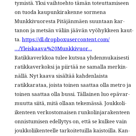
tymistä. Yksi vai­h­toe­hto tämän toteut­tamiseen
on tuo­da kaupunki­rakenne sor­me­na
Munkkivuores­ta Pitäjän­mäen suun­taan kar­
tanon ja met­sän väli­in jäävän vyöhyk­keen kaut­
ta.
https://dl.dropboxusercontent.com/
…/Yleiskaava%20Munkkivuor…
Ratikkaverkkoa tulee kut­sua yhden­mukaises­ti
ratikkaverkok­si ja piirtää ne samal­la merkin­
näl­lä. Nyt kaa­va sisältää kah­den­laista
ratikkarataa, joista toinen saat­taa olla metro ja
toinen saat­taa olla bus­si. Täl­lainen luo epä­var­
muut­ta siitä, mitä ollaan tekemässä. Joukkoli­
iken­teen verkos­tom­aisen runk­olin­jarak­en­teen
onnis­tu­misen edel­ly­tys on, että se kul­kee vain
joukkoli­iken­teelle tarkoite­tu­il­la kaistoil­la. Kan­