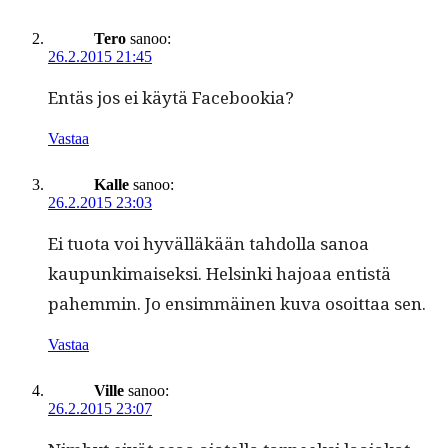
Tero
sanoo:
26.2.2015 21:45
Entäs jos ei käytä Facebookia?
Vastaa
Kalle
sanoo:
26.2.2015 23:03
Ei tuo­ta voi hyväl­läkään tah­dol­la sanoa
kaupunki­maisek­si. Helsin­ki hajoaa entistä
pahem­min. Jo ensim­mäi­nen kuva osoit­taa sen.
Vastaa
Ville
sanoo:
26.2.2015 23:07