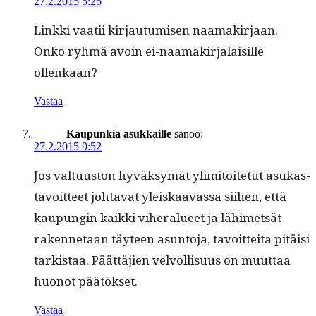
27.2.2015 5:25
Link­ki vaatii kir­jau­tu­misen naa­makir­jaan.
Onko ryh­mä avoin ei-naa­makir­jalaisille
ollenkaan?
Vastaa
Kaupunkia asukkaille
sanoo:
27.2.2015 9:52
Jos val­tu­us­ton hyväksymät ylim­i­toite­tut asukas­
tavoit­teet johta­vat yleiskaavas­sa siihen, että
kaupun­gin kaik­ki viher­alueet ja lähimet­sät
raken­netaan täy­teen asun­to­ja, tavoit­tei­ta pitäisi
tark­istaa. Päät­täjien velvol­lisu­us on muut­taa
huonot päätökset.
Vastaa