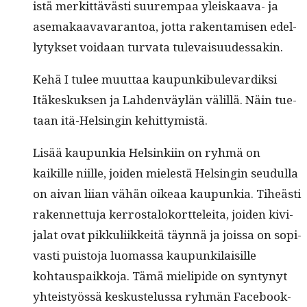
istä merkit­tävästi suurem­paa yleiskaa­va- ja
ase­makaavavaran­toa, jot­ta rak­en­tamisen edel­
ly­tyk­set voidaan tur­va­ta tulevaisuudessakin.
Kehä I tulee muut­taa kaupunkibule­vardik­si
Itäkeskuk­sen ja Lah­den­väylän välil­lä. Näin tue­
taan itä-Helsin­gin kehittymistä.
Lisää kaupunkia Helsinki­in on ryh­mä on
kaikille niille, joiden mielestä Helsin­gin seudul­la
on aivan liian vähän oikeaa kaupunkia. Tiheästi
raken­net­tu­ja ker­rostaloko­rt­telei­ta, joiden kivi­
jalat ovat pikkuli­ikkeitä täyn­nä ja jois­sa on sopi­
vasti puis­to­ja luo­mas­sa kaupunki­laisille
kohtau­s­paikko­ja. Tämä mielipi­de on syn­tynyt
yhteistyössä keskustelus­sa ryh­män Facebook-