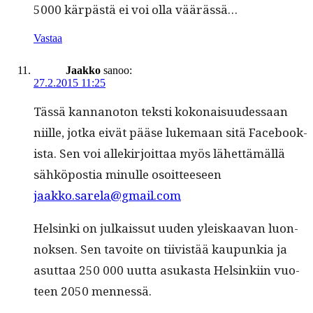
5000 kär­pästä ei voi olla väärässä…
Vastaa
Jaakko
sanoo:
27.2.2015 11:25
Tässä kan­nan­oton tek­sti kokon­aisu­udessaan
niille, jot­ka eivät pääse luke­maan sitä Face­book­
ista. Sen voi allekir­joit­taa myös lähet­tämäl­lä
sähkö­pos­tia min­ulle osoit­teeseen
jaakko.sarela@gmail.com
Helsin­ki on julkaissut uuden yleiskaa­van luon­
nok­sen. Sen tavoite on tiivistää kaupunkia ja
asut­taa 250 000 uut­ta asukas­ta Helsinki­in vuo­
teen 2050 mennessä.