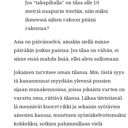
Jos “takapi­hal­la” on tilaa alle 10
metriä naa­purin tont­ti­in, niin mik­si
ihmeessä siihen rakoon pitäisi
rakentaa?
Asia on päivän­selvä, ainakin siel­lä minne
päiväkin joskus pais­taa: Jos tilaa on vähän, ei
sinne enää mah­du lisää, ellei ale­ta sullomaan.
Jokainen tarvit­see oman tilansa. Mm. tästä syys­
tä kanan­mu­nat myy­dään yleen­sä pussien
sijaan munaken­nois­sa, jois­sa jokaista varten on
varat­tu oma, riit­tävä tilansa. Liikaa tiivistämäl­
lä meni­sivät kuoret rik­ki ja sekaisin syötävien
ainesten kanssa, muuttuen syömäkelvot­tomak­si
kokke­lik­si, sotkien pahim­mil­laan vielä