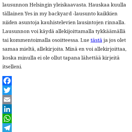
lausun­non Helsin­gin yleiskaavas­ta. Hauskaa kuul­la
täl­lainen Yes in my back­yard ‑lausun­to kaikkien
niiden asun­to­ja kauhis­tele­vien laus­in­to­jen rin­nal­la.
Lausun­non voi käy­dä allek­i­joit­ta­mal­la tykkäämäl­lä
tai kom­men­toimal­la osoit­teessa. Lue
tästä
ja jos olet
samaa mieltä, allekir­joi­ta. Minä en voi allekir­joit­taa,
kos­ka min­ul­la ei ole ollut tapana lähet­tää kir­jeitä
itselleni.
Facebook
Twitter
Email
LinkedIn
WhatsApp