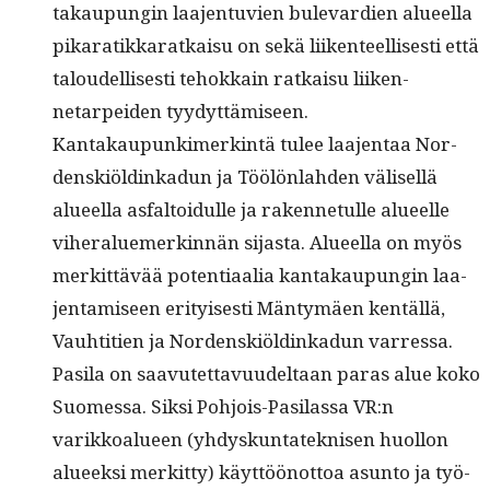
takaupun­gin laa­jen­tu­vien bule­var­di­en alueel­la
pikaratikkaratkaisu on sekä liiken­teel­lis­es­ti että
taloudel­lis­es­ti tehokkain ratkaisu liiken­
netarpei­den tyydyttämiseen.
Kan­takaupunkimerk­in­tä tulee laa­jen­taa Nor­
den­skiöldinkadun ja Töölön­lah­den välisel­lä
alueel­la asfal­toidulle ja raken­netulle alueelle
viher­alue­merkin­nän sijas­ta. Alueel­la on myös
merkit­tävää poten­ti­aalia kan­takaupun­gin laa­
jen­tamiseen eri­tyis­es­ti Män­tymäen ken­täl­lä,
Vauhti­tien ja Nor­den­skiöldinkadun varressa.
Pasi­la on saavutet­tavu­udeltaan paras alue koko
Suomes­sa. Sik­si Pohjois-Pasi­las­sa VR:n
varikkoalueen (yhdyskun­tateknisen huol­lon
alueek­si merkit­ty) käyt­töönot­toa asun­to ja työ­