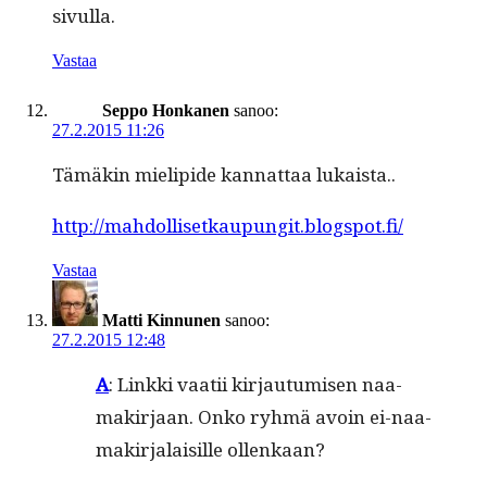
sivulla.
Vastaa
Seppo Honkanen
sanoo:
27.2.2015 11:26
Tämäkin mielipi­de kan­nat­taa lukaista..
http://mahdollisetkaupungit.blogspot.fi/
Vastaa
Matti Kinnunen
sanoo:
27.2.2015 12:48
A
: Link­ki vaatii kir­jau­tu­misen naa­
makir­jaan. Onko ryh­mä avoin ei-naa­
makir­jalaisille ollenkaan?