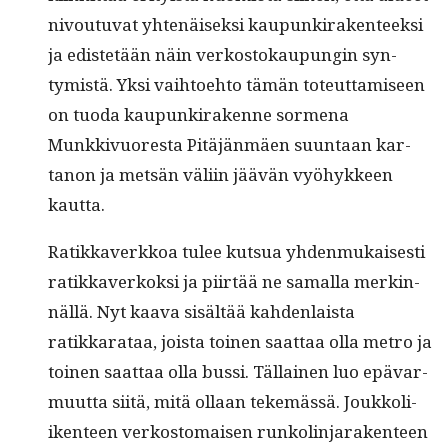
nivoutu­vat yht­enäisek­si kaupunki­rak­en­teek­si
ja edis­tetään näin verkos­tokaupun­gin syn­
tymistä. Yksi vai­h­toe­hto tämän toteut­tamiseen
on tuo­da kaupunki­rakenne sor­me­na
Munkkivuores­ta Pitäjän­mäen suun­taan kar­
tanon ja met­sän väli­in jäävän vyöhyk­keen
kautta.
Ratikkaverkkoa tulee kut­sua yhden­mukaises­ti
ratikkaverkok­si ja piirtää ne samal­la merkin­
näl­lä. Nyt kaa­va sisältää kah­den­laista
ratikkarataa, joista toinen saat­taa olla metro ja
toinen saat­taa olla bus­si. Täl­lainen luo epä­var­
muut­ta siitä, mitä ollaan tekemässä. Joukkoli­
iken­teen verkos­tom­aisen runk­olin­jarak­en­teen