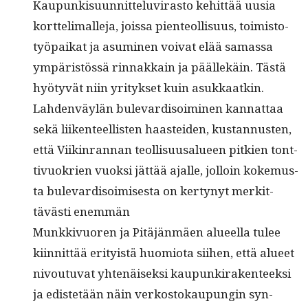
Kaupunkisu­un­nit­telu­vi­ras­to kehit­tää uusia
kort­te­limalle­ja, jois­sa pien­te­ol­lisu­us, toimis­to­
työ­paikat ja asum­i­nen voivat elää samas­sa
ympäristössä rin­nakkain ja päällekäin. Tästä
hyö­tyvät niin yri­tyk­set kuin asukkaatkin.
Lah­den­väylän bule­vardis­oimi­nen kan­nat­taa
sekä liiken­teel­lis­ten haastei­den, kus­tan­nusten,
että Viik­in­ran­nan teol­lisu­usalueen pitkien tont­
tivuokrien vuok­si jät­tää ajalle, jol­loin koke­mus­
ta bule­vardis­oimis­es­ta on ker­tynyt merkit­
tävästi enemmän
Munkkivuoren ja Pitäjän­mäen alueel­la tulee
kiin­nit­tää eri­ty­istä huomio­ta siihen, että alueet
nivoutu­vat yht­enäisek­si kaupunki­rak­en­teek­si
ja edis­tetään näin verkos­tokaupun­gin syn­