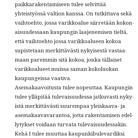
paikkarak­en­tamiseen tulee selvit­tää
yhteistyössä val­tion kanssa. On tutkit­ta­va sekä
vai­h­toe­hto, jos­sa varikkoalue siir­retään kokon­
aisu­udessaan kaupun­gin laa­jen­e­misen tieltä,
että vai­h­toe­hto jos­sa varikkoalueen kokoa
supis­te­taan merkit­tävästi nykyis­es­tä vas­taa­
maan parem­min sitä kokoa, jon­ka täl­laiset
varikkoalueet muis­sa saman kokolu­okan
kaupungeis­sa vaativa.
Ase­makaavoitus­ta tulee nopeut­taa. Kaupun­gin
tulee ylläpitää tule­vaisu­udessa jatku­vasti nyky­
istä merkit­tävästi suurem­paa yleiskaa­va- ja
ase­makaavavaran­toa, jot­ta rak­en­tamisen edel­
ly­tyk­set voidaan tur­va­ta tulevaisuudessakin.
Kehä I tulee muut­taa kaupunkibule­vardik­si