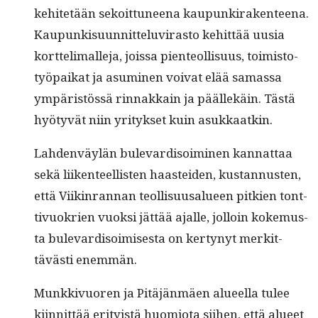
kehitetään sekoit­tuneena kaupunki­rak­en­teena.
Kaupunkisu­un­nit­telu­vi­ras­to kehit­tää uusia
kort­te­limalle­ja, jois­sa pien­te­ol­lisu­us, toimis­to­
työ­paikat ja asum­i­nen voivat elää samas­sa
ympäristössä rin­nakkain ja päällekäin. Tästä
hyö­tyvät niin yri­tyk­set kuin asukkaatkin.
Lah­den­väylän bule­vardis­oimi­nen kan­nat­taa
sekä liiken­teel­lis­ten haastei­den, kus­tan­nusten,
että Viik­in­ran­nan teol­lisu­usalueen pitkien tont­
tivuokrien vuok­si jät­tää ajalle, jol­loin koke­mus­
ta bule­vardis­oimis­es­ta on ker­tynyt merkit­
tävästi enemmän.
Munkkivuoren ja Pitäjän­mäen alueel­la tulee
kiin­nit­tää eri­ty­istä huomio­ta siihen, että alueet