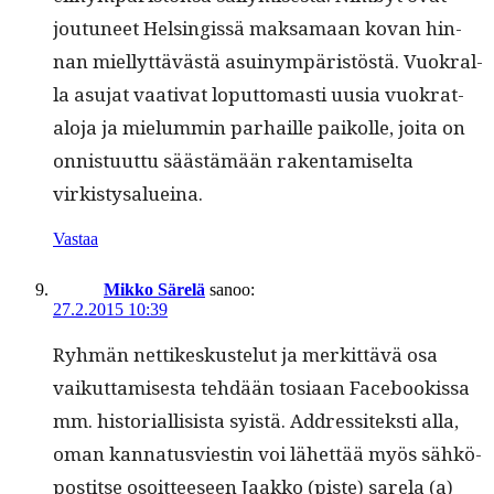
joutuneet Helsingis­sä mak­samaan kovan hin­
nan miel­lyt­tävästä asuinympäristöstä. Vuokral­
la asu­jat vaa­ti­vat lop­ut­tomasti uusia vuokrat­
alo­ja ja mielum­min parhaille paikolle, joi­ta on
onnis­tu­ut­tu säästämään rak­en­tamiselta
virkistysalueina.
Vastaa
Mikko Särelä
sanoo:
27.2.2015 10:39
Ryh­män net­tikeskuste­lut ja merkit­tävä osa
vaikut­tamis­es­ta tehdään tosi­aan Face­bookissa
mm. his­to­ri­al­li­sista syistä. Addres­sitek­sti alla,
oman kan­na­tusvi­estin voi lähet­tää myös sähkö­
pos­titse osoit­teeseen Jaakko (piste) sarela (a)