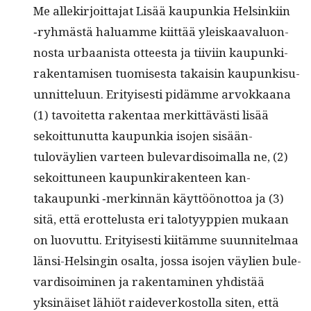
Me allekir­joit­ta­jat Lisää kaupunkia Helsinki­in
‑ryh­mästä halu­amme kiit­tää yleiskaaval­u­on­
nos­ta urbaanista otteesta ja tiivi­in kaupunki­
rak­en­tamisen tuomis­es­ta takaisin kaupunkisu­
un­nit­telu­un. Eri­tyis­es­ti pidämme arvokkaana
(1) tavoitet­ta rak­en­taa merkit­tävästi lisää
sekoit­tunut­ta kaupunkia iso­jen sisään­
tuloväylien var­teen bule­vardis­oimal­la ne, (2)
sekoit­tuneen kaupunki­rak­en­teen kan­
takaupun­ki ‑merkin­nän käyt­töönot­toa ja (3)
sitä, että erot­telus­ta eri talo­tyyp­pi­en mukaan
on luovut­tu. Eri­tyis­es­ti kiitämme suun­nitel­maa
län­si-Helsin­gin osalta, jos­sa iso­jen väylien bule­
vardis­oimi­nen ja rak­en­t­a­mi­nen yhdis­tää
yksinäiset lähiöt raide­v­erkos­tol­la siten, että