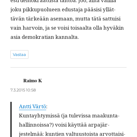
es­ti demokraat­tista tah­toa. Joo, aina välil­lä
joku pikkupuolueen edus­ta­ja pää­sisi yllät­
tävän tärkeään ase­maan, mut­ta tätä sat­tuisi
vain har­voin, ja se voisi toisaal­ta olla hyväkin
asia demokra­t­ian kannalta.
Vastaa
Raimo K
sanoo:
7.3.2015 10:58
Antti Värtö
:
Kun­tay­htymis­sä (ja tule­vis­sa maakun­ta­
hallinnois­sa?) voisi käyt­tää arpa­jär­
jestelmää: kun­tien val­tu­us­toista arvot­taisi­