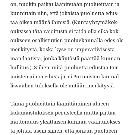
on, nuokin paikat läänitetään puolueit­tain ja
kun­nit­tain niin, että jokaista puoluet­ta edus­
taa oikea määrä ihmisiä. (Kun­tay­htymäkok­
ouk­sis­sa tätä rajoi­tus­ta ei tai­da olla eikä kok­
ouk­seen osal­lis­tu­vien puoluekan­nal­la edes ole
merk­i­tys­tä, kos­ka kyse on imper­ati­ivis­es­ta
man­daatista, jon­ka käytöstä päät­tää kun­nan­
hal­li­tus.) Siihen, mitä puoluet­ta edus­taa Por­
nais­ten ain­oa edus­ta­ja, ei Por­nais­ten kun­nal­
lis­vaalien tulok­sel­la ole mitään merkitystä.
Tämä puolueit­tain läänit­tämi­nen alueen
kokon­ais­tu­lok­sen perus­teel­la mut­ta piit­taa­
mat­to­muus yksit­täisen kun­nan vaal­i­t­u­lok­ses­
ta johtaa usein siihen, että jonkun puolueen