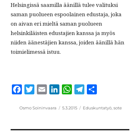
Helsingis­sä saamil­la äänil­lä tulee val­i­tuk­si
saman puolueen espoolainen edus­ta­ja, joka
on aivan eri mieltä saman puolueen
helsinkiläis­ten edus­ta­jien kanssa ja myös
niiden äänestäjien kanssa, joiden äänil­lä hän
toimie­limessä istuu.
F
T
E
Li
W
T
S
a
w
m
n
h
el
h
c
it
ai
k
at
e
a
Kirjoittaja
Julkaistu
Kategoriat
Osmo Soininvaara
5.3.2015
Eduskuntatyö
,
sote
e
te
l
e
s
g
re
b
r
d
A
r
o
I
p
a