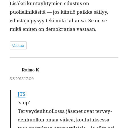
Lisäk­si kun­tay­htymien edus­tus on
puolielinikäsitä — jos kiin­tiö paik­ka säi­lyy,
edus­ta­ja pysyy teki mitä tahansa. Se on se
mikä eniten on demokra­ti­aa vastaan.
Vastaa
Raimo K
sanoo:
5.3.2015 17:09
JTS
:
‘snip’
Ter­vey­den­huol­los­sa jäsenet ovat ter­vey­
den­huol­lon omaa väkeä, koulu­tuk­ses­sa