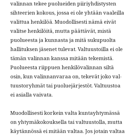
valin­nan tekee puoluei­den piiriy­hdis­tys­ten
sih­tee­rien kok­ous, jos­sa ei ole yhtään vaaleil­la
valit­tua henkilöä. Muodol­lis­es­ti nämä eivät
val­itse henkilöitä, mut­ta päät­tävät, mis­tä
puolueesta ja kun­nas­ta ja mitä sukupuol­ta
hal­li­tuk­sen jäsenet tule­vat. Val­tu­us­toil­la ei ole
tämän valin­nan kanssa mitään tekemistä.
Puolueesta riip­puen henkilö­valin­nan siltä
osin, kun valin­nan­varaa on, tekevät joko val­
tu­us­to­ryh­mät tai puolue­jär­jestöt. Val­tu­us­toa
ei asial­la vaivata.
Muodol­lis­es­ti korkein val­ta kun­tay­htymässä
on yhtymäkok­ouk­sel­la tai val­tu­us­tol­la, mut­ta
käytän­nössä ei mitään val­taa. Jos jotain val­taa