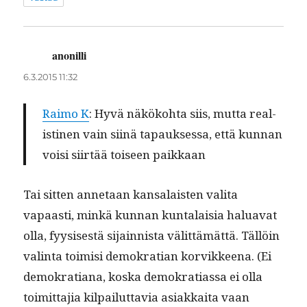
anonilli
sanoo:
6.3.2015 11:32
Raimo K
: Hyvä näköko­h­ta siis, mut­ta real­
isti­nen vain siinä tapauk­ses­sa, että kun­nan
voisi siirtää toiseen paikkaan
Tai sit­ten annetaan kansalais­ten vali­ta
vapaasti, minkä kun­nan kun­ta­laisia halu­a­vat
olla, fyy­sis­es­tä sijain­nista välit­tämät­tä. Täl­löin
val­in­ta toimisi demokra­t­ian korvikkeena. (Ei
demokra­tiana, kos­ka demokra­ti­as­sa ei olla
toimit­ta­jia kil­pailut­tavia asi­akkai­ta vaan