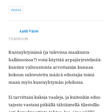
Vastaa
Antti Värtö
sanoo:
7.3.2015 0:39
Kun­tay­htymis­sä (ja tule­vis­sa maakun­ta­
hallinnois­sa?) voisi käyt­tää arpa­jär­jestelmää:
kun­tien val­tu­us­toista arvot­taisi­in kun­nan
kokoon suh­teutet­tu määrä edus­ta­jia toim­i­
maan myös kun­tay­htymän johdossa.
Ei tarvit­taisi kak­sia vaale­ja, ja kuitenkin edus­
ta­jus­to vas­taisi pitkäl­lä tähtäimel­lä tilas­tol­lis­