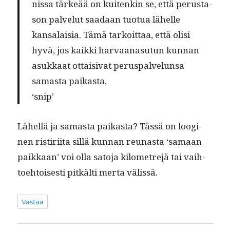
nis­sa tärkeää on kuitenkin se, että perus­ta­
son palve­lut saadaan tuo­tua lähelle
kansalaisia. Tämä tarkoit­taa, että olisi
hyvä, jos kaik­ki har­vaana­su­tun kun­nan
asukkaat ottaisi­vat perus­palvelun­sa
samas­ta paikasta.
‘snip’
Lähel­lä ja samas­ta paikas­ta? Tässä on loogi­
nen ris­tiri­ita sil­lä kun­nan reunas­ta ‘samaan
paikkaan’ voi olla sato­ja kilo­me­tre­jä tai vai­h­
toe­htois­es­ti pitkälti mer­ta välissä.
Vastaa