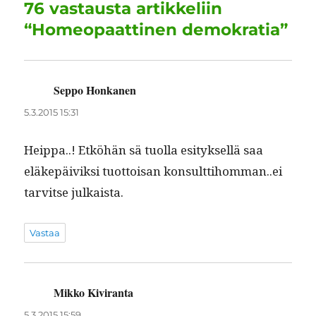
76 vastausta artikkeliin
o
n
p
m
“Homeopaattinen demokratia”
k
Seppo Honkanen
sanoo:
5.3.2015 15:31
Heip­pa..! Etköhän sä tuol­la esi­tyk­sel­lä saa
eläkepäiviksi tuot­toisan konsulttihomman..ei
tarvitse julkaista.
Vastaa
Mikko Kiviranta
sanoo:
5.3.2015 15:59