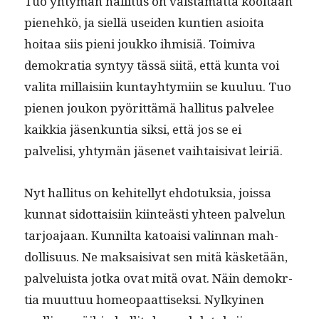
Tuo yhtymän hal­li­tus on väistämät­tä kooltaan
pienehkö, ja siel­lä usei­den kun­tien asioi­ta
hoitaa siis pieni joukko ihmisiä. Toimi­va
demokra­tia syn­tyy tässä siitä, että kun­ta voi
vali­ta mil­laisi­in kun­tay­htymi­in se kuu­luu. Tuo
pienen joukon pyörit­tämä hal­li­tus palvelee
kaikkia jäsenkun­tia sik­si, että jos se ei
palvelisi, yhtymän jäsenet vai­h­taisi­vat leiriä.
Nyt hal­li­tus on kehitel­lyt ehdo­tuk­sia, jois­sa
kun­nat sidot­taisi­in kiin­teästi yhteen palvelun
tar­joa­jaan. Kun­nil­ta katoaisi valin­nan mah­
dol­lisu­us. Ne mak­saisi­vat sen mitä käs­ketään,
palveluista jot­ka ovat mitä ovat. Näin demokr­
tia muut­tuu home­opaat­tisek­si. Nylkyi­nen