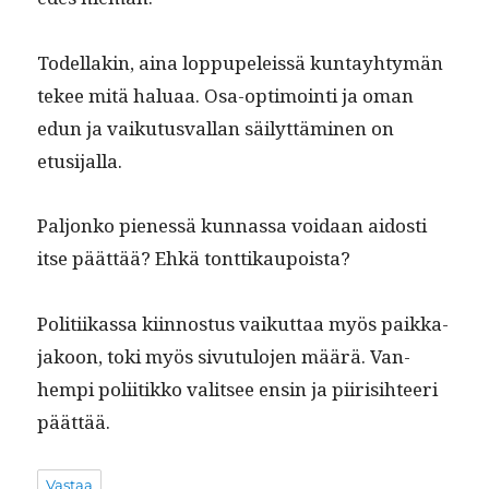
Todel­lakin, aina lop­pu­peleis­sä kun­tay­htymän
tekee mitä halu­aa. Osa-opti­moin­ti ja oman
edun ja vaiku­tus­val­lan säi­lyt­tämi­nen on
etusijalla.
Paljonko pienessä kun­nas­sa voidaan aidosti
itse päät­tää? Ehkä tonttikaupoista?
Poli­ti­ikas­sa kiin­nos­tus vaikut­taa myös paikka­
jakoon, toki myös sivu­tu­lo­jen määrä. Van­
hempi poli­itikko val­it­see ensin ja piirisi­h­teeri
päättää.
Vastaa