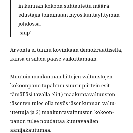
in kun­nan kokoon suh­teutet­tu määrä
edus­ta­jia toim­i­maan myös kun­tay­htymän
johdossa.
‘snip’
Arvon­ta ei tun­nu kovinkaan demokraat­tiselta,
kansa ei siihen pääse vaikuttamaan.
Muu­toin maakun­nan liit­to­jen val­tu­us­to­jen
kokoon­pano tapah­tuu suur­in­pi­irtein esit­
tämäl­läsi taval­la eli 1) maakun­taval­tu­us­ton
jäsen­ten tulee olla myös jäsenkun­nan val­tu­
utet­tu­ja ja 2) maakun­taval­tu­us­ton kokoon­
panon tulee nou­dat­taa kun­tavaalien
äänijakautumaa.