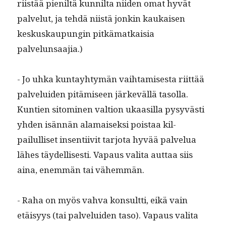
riistää pie­niltä kun­nil­ta niiden omat hyvät
palve­lut, ja tehdä niistä jonkin kaukaisen
keskuskaupun­gin pitkä­matkaisia
palvelunsaajia.)
- Jo uhka kun­tay­htymän vai­h­tamis­es­ta riit­tää
palvelu­iden pitämiseen järkeväl­lä tasol­la.
Kun­tien sit­o­mi­nen val­tion ukaasil­la pysyvästi
yhden isän­nän ala­maisek­si pois­taa kil­
pailulliset insen­ti­iv­it tar­jo­ta hyvää palvelua
läh­es täy­del­lis­es­ti. Vapaus vali­ta aut­taa siis
aina, enem­män tai vähemmän.
- Raha on myös vah­va kon­sult­ti, eikä vain
etäisyys (tai palvelu­iden taso). Vapaus vali­ta