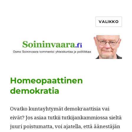
VALIKKO
Homeopaattinen
demokratia
Ovatko kun­tay­htymät demokraat­tisia vai
eivät? Jos asi­aa tutkii tutk­i­jankam­mios­sa sieltä
juuri pois­tu­mat­ta, voi ajatel­la, että äänestäjän