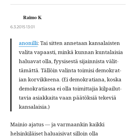
Raimo K
sanoo:
6.3.2015 13:01
anon­il­li
: Tai sit­ten annetaan kansalais­ten
vali­ta vapaasti, minkä kun­nan kun­ta­laisia
halu­a­vat olla, fyy­sis­es­tä sijain­nista välit­
tämät­tä. Täl­löin val­in­ta toimisi demokra­t­
ian korvikkeena. (Ei demokra­tiana, kos­ka
demokra­ti­as­sa ei olla toimit­ta­jia kil­pailut­
tavia asi­akkai­ta vaan päätök­siä teke­viä
kansalaisia.)
Mainio aja­tus — ja var­maankin kaik­ki
helsinkiläiset halu­aisi­vat sil­loin olla