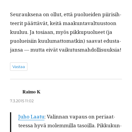
Seu­rauk­se­na on ollut, että puoluei­den piirisi­h­
teer­it päät­tävät, keitä maakun­taval­tu­us­toon
kuu­luu. Ja tosi­aan, myös pikkupuolueet (ja
puolueisi­in kuu­lumat­tomatkin) saa­vat edus­ta­
jansa — mut­ta eivät vaikutusmahdollisuuksia!
Vastaa
Raimo K
sanoo:
7.3.2015 11:02
Juho Laatu
: Valin­nan vapaus on peri­aat­
teessa hyvä molem­mil­la tasoil­la. Pikkukun­