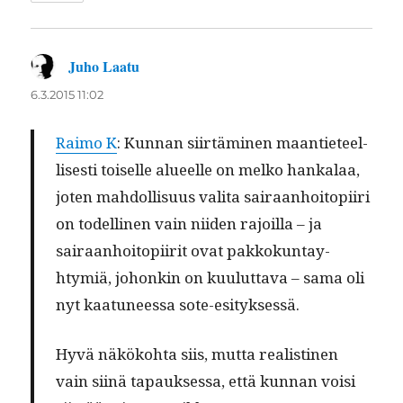
Juho Laatu
sanoo:
6.3.2015 11:02
Raimo K
: Kun­nan siirtämi­nen maanti­eteel­
lis­es­ti toiselle alueelle on melko han­kalaa,
joten mah­dol­lisu­us vali­ta sairaan­hoitopi­iri
on todel­li­nen vain niiden rajoil­la – ja
sairaan­hoitopi­ir­it ovat pakkokun­tay­
htymiä, johonkin on kuu­lut­ta­va – sama oli
nyt kaatuneessa sote-esityksessä.
Hyvä näköko­h­ta siis, mut­ta real­isti­nen
vain siinä tapauk­ses­sa, että kun­nan voisi