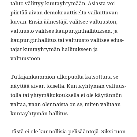
tah­to välit­tyy kun­tay­htymään. Asi­as­ta voi
piirtää aivan demokraat­tiselta vaikut­ta­van
kuvan. Ensin äänestäjä val­it­see val­tu­us­ton,
val­tu­us­to val­it­see kaupung­in­hal­li­tuk­sen, ja
kaupung­in­hal­li­tus tai val­tu­us­to val­it­see edus­
ta­jat kun­tay­htymän hal­li­tuk­seen ja
valtuustoon.
Tutk­i­jankam­mion ulkop­uol­ta kat­sot­tuna se
näyt­tää aivan toiselta. Kun­tay­htymän val­tu­us­
tol­la tai yhtymäkok­ouk­sel­la ei ole käytän­nön
val­taa, vaan olen­naista on se, miten val­i­taan
kun­tay­htymän hallitus.
Tästä ei ole kun­nol­lisia pelisään­töjä. Sik­si tuon