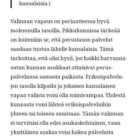
kansalaisia.)
Valin­nan vapaus on peri­aat­teessa hyvä
molem­mil­la tasoil­la. Pikkukun­nis­sa tärkeää
on kuitenkin se, että perus­ta­son palve­lut
saadaan tuo­tua lähelle kansalaisia. Tämä
tarkoit­taa, että olisi hyvä, jos kaik­ki har­vaana­
su­tun kun­nan asukkaat ottaisi­vat perus­
palvelun­sa samas­ta paikas­ta. Erikois­palvelu­
jen tasol­la kil­pailu ja jokaisen kansalaisen
vapaa val­in­ta voisi olla toimi­vam­paa. Yhdestä
kun­nas­ta voisi lähteä erikois­palvelui­hin
yhteen tai toiseen suun­taan. Tämän valin­nan
ei tarvit­sisi olla edes asukasko­htainen, vaan
yksit­täi­nen asukas voisi hakea palvelui­ta