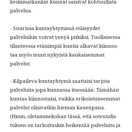
keski­matkankin kun­nat saisi­vat kohtu­ullista
palvelua.
- Suuris­sa kun­tay­htymis­sä etäisyy­det
palvelui­hin voivat venyä pitkik­si. Tuol­laises­sa
tilanteessa etäisimpiä kun­tia alka­vat kiin­nos­
taa myös muut nyky­istä kaukaisem­mat
palvelut.
- Kil­pail­e­va kun­tay­htymä saat­taisi tar­jo­ta
palvelui­ta jopa kun­nas­sa itsessään. Tämähän
kun­taa kiin­nos­taisi, vaik­ka erikois­tuneem­mat
palve­lut oli­si­vatkin hie­man kauen­pana.
(Hmm, ole­tam­meko­han tässä, että soteu­ud­is­
tuk­sen on tarkoi­tuskin heiken­tää palvelui­ta ja