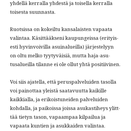
yhdel­lä ker­ral­la yhdestä ja toisel­la ker­ral­la
tois­es­ta suunnasta.
Ruot­sis­sa on kokeil­tu kansalais­ten vapaa­ta
val­in­taa. Käsit­tääk­seni kaupungeis­sa (eri­tyis­
es­ti hyv­in­voivil­la asuinalueil­la) jär­jeste­lyyn
on oltu melko tyy­tyväisiä, mut­ta haja-asu­
tusalueil­la tilanne ei ole ollut yhtä positiivinen.
Voi siis ajatel­la, että perus­palvelu­iden tasol­la
voi pain­ot­taa yleistä saatavu­ut­ta kaikille
kaikkial­la, ja erikois­tunei­den palvelu­iden
kohdal­la, ja paikois­sa jois­sa asukasti­heys ylitt­
tää tietyn tason, vapaam­paa kil­pailua ja
vapaa­ta kun­tien ja asukkaiden valintaa.