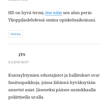
HD on hyvä ter­mi,
itse näin
sen alun perin
Yliop­pi­lasle­hdessä omi­na opiskeluaikoinani.
Vastaa
JTS
sanoo:
5.3.2015 16:07
Kun­tay­htymien edus­ta­jis­tot ja hal­li­tuk­set ovat
fan­i­tu­s­paikko­ja, jois­sa lähin­nä hyväksytään
annetut asi­at. Jäsenek­si pääsee ansiokkaal­la
poli­it­tisel­la uralla.