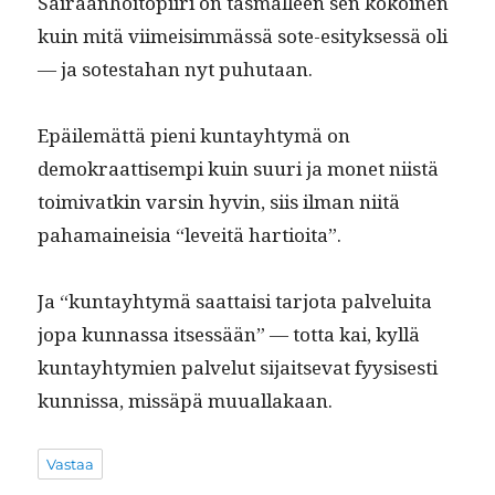
Sairaan­hoitopi­iri on täs­mälleen sen kokoinen
kuin mitä viimeisim­mässä sote-esi­tyk­sessä oli
— ja sotes­ta­han nyt puhutaan.
Epäilemät­tä pieni kun­tay­htymä on
demokraat­tisem­pi kuin suuri ja mon­et niistä
toimi­vatkin varsin hyvin, siis ilman niitä
pahamaineisia “lev­eitä hartioita”.
Ja “kun­tay­htymä saat­taisi tar­jo­ta palvelui­ta
jopa kun­nas­sa itsessään” — tot­ta kai, kyl­lä
kun­tay­htymien palve­lut sijait­se­vat fyy­sis­es­ti
kun­nis­sa, mis­säpä muuallakaan.
Vastaa