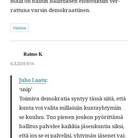
malli on näi­hin hal­li­tuk­sen ehdo­tuk­si­in ver­
rat­tuna varsin demokraattinen.
Vastaa
Raimo K
sanoo:
6.3.2015 9:14
Juho Laatu
:
‘snip’
Toimi­va demokra­tia syn­tyy tässä siitä, että
kun­ta voi vali­ta mil­laisi­in kun­tay­htymi­in
se kuu­luu. Tuo pienen joukon pyörit­tämä
hal­li­tus palvelee kaikkia jäsenkun­tia sik­si,
että jos se ei palvelisi, yhtymän jäsenet vai­