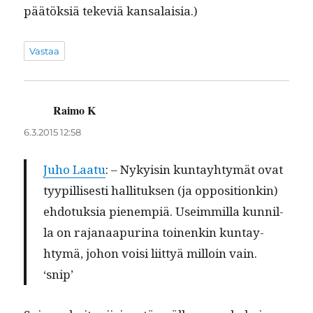
päätök­siä teke­viä kansalaisia.)
Vastaa
Raimo K
sanoo:
6.3.2015 12:58
Juho Laatu
: – Nyky­isin kun­tay­htymät ovat
tyyp­il­lis­es­ti hal­li­tuk­sen (ja oppo­si­tionkin)
ehdo­tuk­sia pienem­piä. Useim­mil­la kun­nil­
la on rajanaa­pu­ri­na toinenkin kun­tay­
htymä, johon voisi liit­tyä mil­loin vain.
‘snip’