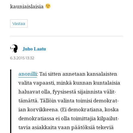
kauniaislaisia
Vastaa
Juho Laatu
sanoo:
6.3.2015 13:32
anon­il­li
: Tai sit­ten annetaan kansalais­ten
vali­ta vapaasti, minkä kun­nan kun­ta­laisia
halu­a­vat olla, fyy­sis­es­tä sijain­nista välit­
tämät­tä. Täl­löin val­in­ta toimisi demokra­t­
ian korvikkeena. (Ei demokra­tiana, kos­ka
demokra­ti­as­sa ei olla toimit­ta­jia kil­pailut­
tavia asi­akkai­ta vaan päätök­siä teke­viä