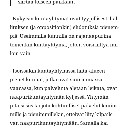
siirtää toiseen paikkaan
- Nyky­isin kun­tay­htymät ovat tyyp­il­lis­es­ti hal­
li­tuk­sen (ja oppo­si­tionkin) ehdo­tuk­sia pienem­
piä. Useim­mil­la kun­nil­la on rajanaa­pu­ri­na
toinenkin kun­tay­htymä, johon voisi liit­tyä mil­
loin vain.
- Isois­sakin kun­tay­htymis­sä lai­ta-alueen
pienet kun­nat, jot­ka ovat suurim­mas­sa
vaaras­sa, kun palvelui­ta ale­taan leika­ta, ovat
naa­purikun­tay­htymän kyl­jessä. Yhtymän
pitäisi siis tar­jo­ta kohtu­ulliset palve­lut kauim­
mille ja pien­im­millekin, etteivät liity kil­pail­e­
van naa­purikun­tay­htymään. Samal­la kai