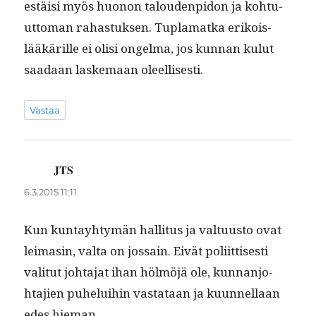
estäisi myös huonon talouden­pidon ja kohtu­
ut­toman rahas­tuk­sen. Tupla­mat­ka erikois­
lääkärille ei olisi ongel­ma, jos kun­nan kulut
saadaan laske­maan oleellisesti.
Vastaa
JTS
sanoo:
6.3.2015 11:11
Kun kun­tay­htymän hal­li­tus ja val­tu­us­to ovat
leimasin, val­ta on jos­sain. Eivät poli­it­tis­es­ti
val­i­tut johta­jat ihan hölmöjä ole, kun­nan­jo­
hta­jien puhelui­hin vas­tataan ja kuun­nel­laan
edes hieman.