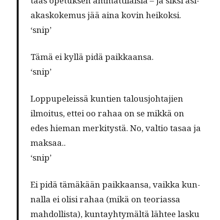
taas opetuk­sen ammat­ti­laisia – ja sik­si asi­
akaskoke­mus jää aina kovin heikoksi.
‘snip’
Tämä ei kyl­lä pidä paikkaansa.
‘snip’
Lop­pu­peleis­sä kun­tien talousjo­hta­jien
ilmoi­tus, ettei oo rahaa on se mikkä on
edes hie­man merk­i­tys­tä. No, val­tio tasaa ja
maksaa..
‘snip’
Ei pidä tämäkään paikkaansa, vaik­ka kun­
nal­la ei olisi rahaa (mikä on teo­ri­as­sa
mah­dol­lista), kun­tay­htymältä läh­tee lasku