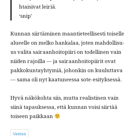
h­taisi­vat leiriä.
‘snip’
Kun­nan siirtämi­nen maanti­eteel­lis­es­ti toiselle
alueelle on melko han­kalaa, joten mah­dol­lisu­
us vali­ta sairaan­hoitopi­iri on todel­li­nen vain
niiden rajoil­la — ja sairaan­hoitopi­ir­it ovat
pakkokun­tay­htymiä, johonkin on kuu­lut­ta­va
— sama oli nyt kaatuneessa sote-esityksessä.
Hyvä näköko­h­ta siis, mut­ta real­isti­nen vain
siinä tapauk­ses­sa, että kun­nan voisi siirtää
toiseen paikkaan
Vastaa