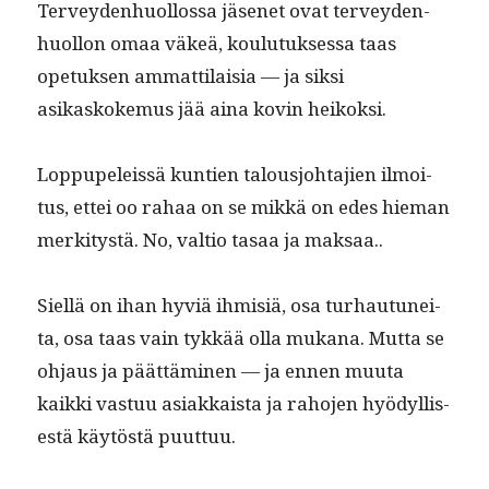
Ter­vey­den­huol­los­sa jäsenet ovat ter­vey­den­
huol­lon omaa väkeä, koulu­tuk­ses­sa taas
opetuk­sen ammat­ti­laisia — ja sik­si
asikaskoke­mus jää aina kovin heikoksi.
Lop­pu­peleis­sä kun­tien talousjo­hta­jien ilmoi­
tus, ettei oo rahaa on se mikkä on edes hie­man
merk­i­tys­tä. No, val­tio tasaa ja maksaa..
Siel­lä on ihan hyviä ihmisiä, osa turhau­tunei­
ta, osa taas vain tykkää olla mukana. Mut­ta se
ohjaus ja päät­tämi­nen — ja ennen muu­ta
kaik­ki vas­tuu asi­akkaista ja raho­jen hyödyl­lis­
es­tä käytöstä puuttuu.