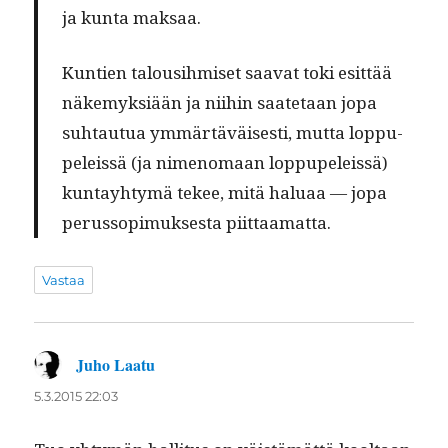
ja kun­ta maksaa.
Kun­tien talousih­miset saa­vat toki esit­tää
näke­myk­siään ja niihin saate­taan jopa
suh­tau­tua ymmärtäväis­es­ti, mut­ta lop­pu­
peleis­sä (ja nimeno­maan lop­pu­peleis­sä)
kun­tay­htymä tekee, mitä halu­aa — jopa
perus­sopimuk­ses­ta piittaamatta.
Vastaa
Juho Laatu
sanoo:
5.3.2015 22:03