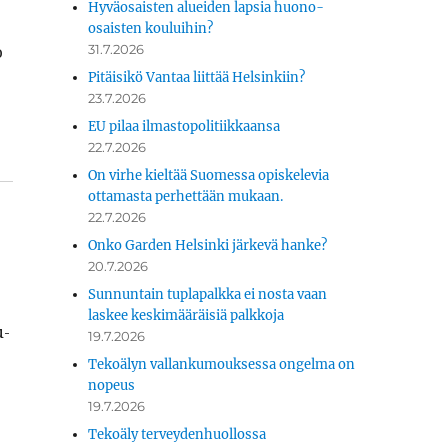
Hyväosaisten alueiden lapsia huono-
osaisten kouluihin?
o
31.7.2026
Pitäisikö Vantaa liittää Helsinkiin?
23.7.2026
EU pilaa ilmastopolitiikkaansa
22.7.2026
On virhe kieltää Suomessa opiskelevia
ottamasta perhettään mukaan.
22.7.2026
Onko Garden Helsinki järkevä hanke?
20.7.2026
Sunnuntain tuplapalkka ei nosta vaan
laskee keskimääräisiä palkkoja
u­
19.7.2026
Tekoälyn vallankumouksessa ongelma on
nopeus
19.7.2026
Tekoäly terveydenhuollossa