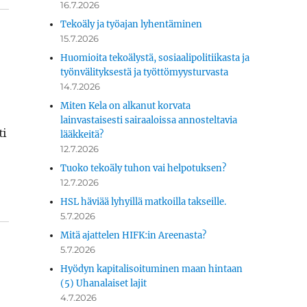
16.7.2026
Tekoäly ja työajan lyhentäminen
15.7.2026
Huomioita tekoälystä, sosiaalipolitiikasta ja
työnvälityksestä ja työttömyysturvasta
14.7.2026
Miten Kela on alkanut korvata
lainvastaisesti sairaaloissa annosteltavia
ti
lääkkeitä?
12.7.2026
Tuoko tekoäly tuhon vai helpotuksen?
12.7.2026
HSL häviää lyhyillä matkoilla takseille.
5.7.2026
Mitä ajattelen HIFK:in Areenasta?
5.7.2026
Hyödyn kapitalisoituminen maan hintaan
(5) Uhanalaiset lajit
4.7.2026