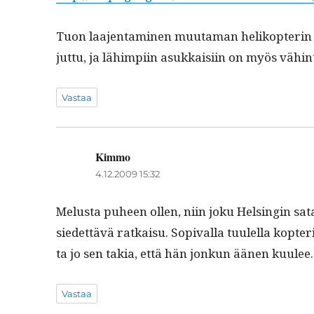
Tuon laa­jen­t­a­mi­nen muu­ta­man helikopterin 
jut­tu, ja lähimpi­in asukkaisi­in on myös vähin
Vastaa
Kimmo
sanoo:
4.12.2009 15:32
Melus­ta puheen ollen, niin joku Helsin­gin sa
siedet­tävä ratkaisu. Sopi­val­la tuulel­la kopter
ta jo sen takia, että hän jonkun äänen kuulee.
Vastaa