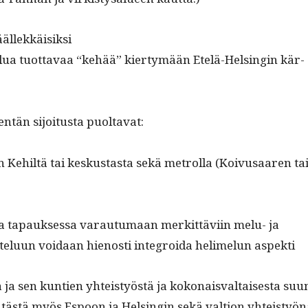
äällekkäisiksi
elua tuot­tavaa “kehää” kier­tymään Etelä-Helsin­gin kär­
tän sijoi­tus­ta puoltavat:
tkin Kehiltä tai keskus­tas­ta sekä metrol­la (Koivusaaren ta
a tapauk­ses­sa varautu­maan merkit­tävi­in melu- ja
­telu­un voidaan hienos­ti inte­groi­da helimelun aspekti
 ja sen kun­tien yhteistyöstä ja kokon­ais­val­tais­es­ta suu
ken­tästä myös Espoon ja Helsin­gin sekä val­tion yhteistyö