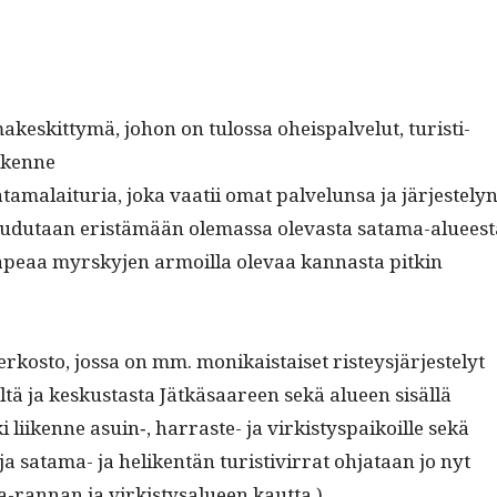
makeskit­tymä, johon on tulos­sa oheis­palve­lut, tur­is­ti­
iikenne
ta­malai­turia, joka vaatii omat palvelun­sa ja jär­jeste­lyn
 ne joudu­taan eristämään ole­mas­sa olev­as­ta sata­ma-alueest
apeaa myrsky­jen armoil­la ole­vaa kan­nas­ta pitkin
u­verkos­to, jos­sa on mm. monikaistaiset risteysjär­jeste­lyt
ältä ja keskus­tas­ta Jätkäsaa­reen sekä alueen sisällä
 liikenne asuin‑, har­raste- ja virk­isty­s­paikoille sekä
 ja sata­ma- ja heliken­tän tur­is­tivir­rat ohjataan jo nyt
ran­nan ja virk­istysalueen kautta.)