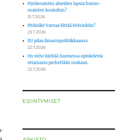
Hyväosaisten alueiden lapsia huono-
osaisten kouluihin?
31.7.2026
Pitäisikö Vantaa liittää Helsinkiin?
23.7.2026
EU pilaa ilmastopolitiikkaansa
22.7.2026
On virhe kieltää Suomessa opiskelevia
ottamasta perhettään mukaan.
22.7.2026
i
ESIINTYMISET
n­
nä
ARKISTO