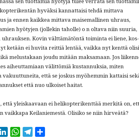
as­sa sen tuot­tamia hyö­tyjä tulee ver­ra­ta sen tuot­tami­
ta kopteriken­tän hyväk­si kan­nat­taisi tehdä mit­ta­va
us ja ennen kaikkea mit­ta­va maise­malli­nen uhraus,
amien hyö­ty­jen (jollekin taholle) o n olta­va niin suuria,
a uhrauk­sen. Kovin vält­tämätön­tä toim­inta ei liene, kos­
t ketään ei huvi­ta reit­tiä lentää, vaik­ka nyt kent­tä olis
 eikä melus­takaan joudu mitään mak­samaan. Jos liikenn
edes aiheut­tami­aan välit­tömiä kus­tan­nuk­sia, miten
 vaku­ut­tunei­ta, että se joskus myöhem­min kat­taisi sek
tan­nuk­set että nuo ulkoiset haitat.
nä, että yleiskaavaan ei helikopterikent­tää merk­itä on, et
n vaikka­pa Keilaniemestä. Olisiko se niin hirveätä?
E
Li
W
T
S