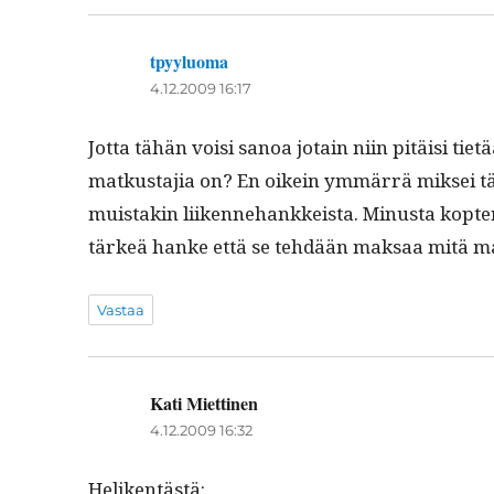
tpyyluoma
sanoo:
4.12.2009 16:17
Jot­ta tähän voisi sanoa jotain niin pitäisi tiet
matkus­ta­jia on? En oikein ymmär­rä mik­sei t
muis­takin liiken­nehankkeista. Minus­ta kopterike
tärkeä han­ke että se tehdään mak­saa mitä m
Vastaa
Kati Miettinen
sanoo:
4.12.2009 16:32
Heliken­tästä: