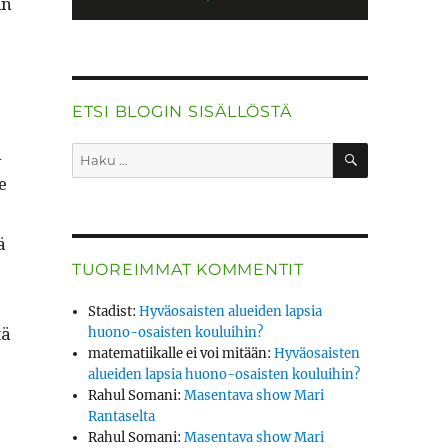
in
ETSI BLOGIN SISÄLLÖSTÄ
HAKU
i
Etsi:
e
ä
TUOREIMMAT KOMMENTIT
Stadist
:
Hyväosaisten alueiden lapsia
tä
huono-osaisten kouluihin?
matematiikalle ei voi mitään
:
Hyväosaisten
alueiden lapsia huono-osaisten kouluihin?
Rahul Somani
:
Masentava show Mari
Rantaselta
Rahul Somani
:
Masentava show Mari