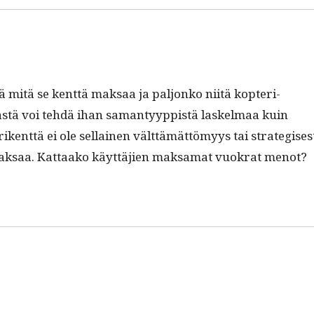
ää mitä se kent­tä mak­saa ja paljonko niitä kopter­i­
ästä voi tehdä ihan saman­tyyp­pistä laskel­maa kuin
nt­tä ei ole sel­l­ainen vält­tämät­tömyys tai strate­gis­es­
ak­saa. Kat­taako käyt­täjien mak­samat vuokrat menot?