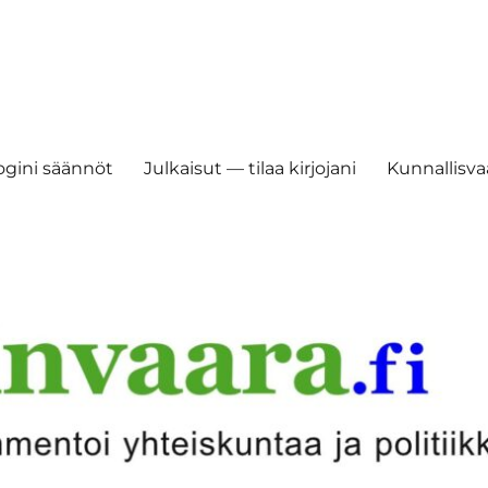
ogini säännöt
Julkaisut — tilaa kirjojani
Kunnallisvaa