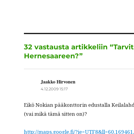
a
w
c
it
a
e
te
l
b
r
o
32 vastausta artikkeliin “Tarv
o
Hernesaareen?”
k
Jaakko Hirvonen
sanoo:
4.12.2009 15:17
Eikö Nokian pääkont­torin edustal­la Keilalahde
(vai mikä tämä sit­ten on)?
http://maps.google.fi/?ie=UTF8&ll=60.1694