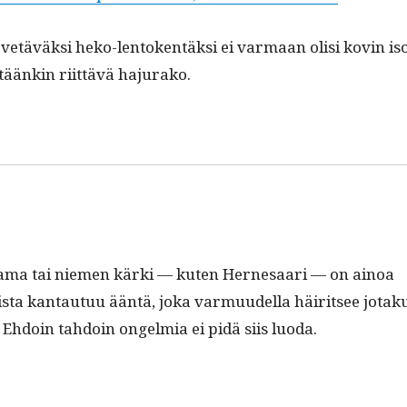
vetäväk­si heko-lento­ken­täk­si ei var­maan olisi kovin is
­täänkin riit­tävä hajurako.
ta­ma tai niemen kär­ki — kuten Her­ne­saari — on ain­oa
­ista kan­tau­tuu ään­tä, joka var­muudel­la häir­it­see jotak
 Ehdoin tah­doin ongelmia ei pidä siis luoda.