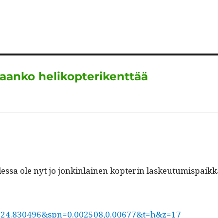
m
n
h
el
h
i
k
at
e
a
e
s
g
re
d
A
r
I
p
a
itaanko helikopterikenttää
n
p
m
ssa ole nyt jo jonkin­lainen kopterin laskeu­tu­mi­s­paik­
61,24.830496&spn=0.002508,0.00677&t=h&z=17