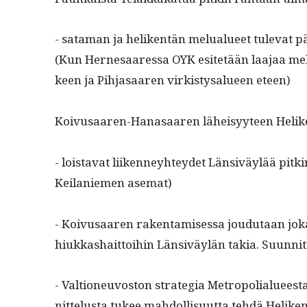
- sata­man ja heliken­tän melu­alueet tule­vat p
(Kun Her­ne­saa­res­sa OYK esitetään laa­jaa m
keen ja Pih­jasaaren virk­istysalueen eteen)
Koivusaaren-Hanasaaren läheisyy­teen Heliken­
- lois­ta­vat liiken­ney­htey­det Län­siväylää pi
Keilaniemen asemat)
- Koivusaaren rak­en­tamises­sa joudu­taan jok
hiukkashait­toi­hin Län­siväylän takia. Suun­nit
- Val­tioneu­vos­ton strate­gia Metropo­lialueesta
nit­telus­ta tukee mah­dol­lisu­ut­ta tehdä Heli