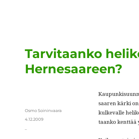
Tarvitaanko helik
Hernesaareen?
Kaupunkisu­un­nit
saaren kär­ki on 
Kirjoittaja
Osmo Soininvaara
kulke­valle heli
Julkaistu
4.12.2009
taanko kent­tää
Kategoriat
_