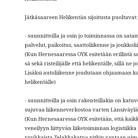
Jätkäsaa­reen Heliken­tän sijoi­tus­ta puoltavat:
- suun­nit­teil­la ja osin jo toimin­nas­sa on sata­
palve­lut, paikoi­tus, saat­toli­ikenne ja joukkol
(Kun Her­ne­saa­res­sa OYK esitetään eril­listä sa
sä sekä ris­teil­i­jälle että heliken­tälle, sil­lä
Lisäk­si autoli­ikenne joudu­taan ohjaa­maan k
helikentälle)
- suun­nit­teil­la ja osin rak­en­teil­lakin on kat
suju­vaa liiken­n­ev­erkos­toa varten Län­siväyl
(Kun Her­ne­saa­res­sa OYK esitetään, että kaik­ki
veneilyyn liit­tyvän liike­toimin­nan logis­ti­ik­ka
ruuhkaista Telakkakat­ua pitkin rantaan uima-