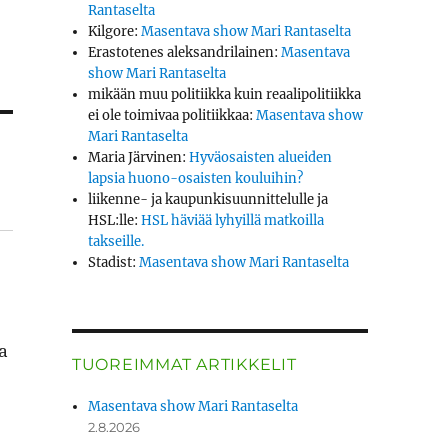
Rantaselta
Kilgore
:
Masentava show Mari Rantaselta
Erastotenes aleksandrilainen
:
Masentava
show Mari Rantaselta
mikään muu politiikka kuin reaalipolitiikka
ei ole toimivaa politiikkaa
:
Masentava show
Mari Rantaselta
Maria Järvinen
:
Hyväosaisten alueiden
lapsia huono-osaisten kouluihin?
liikenne- ja kaupunkisuunnittelulle ja
HSL:lle
:
HSL häviää lyhyillä matkoilla
takseille.
Stadist
:
Masentava show Mari Rantaselta
ka
TUOREIMMAT ARTIKKELIT
Masentava show Mari Rantaselta
2.8.2026