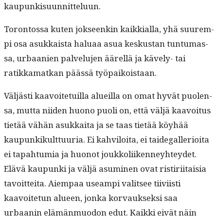
kaupunkisuunnitteluun.
Toron­tossa kuten jok­seenkin kaikkial­la, yhä suurem­
pi osa asukkaista halu­aa asua keskus­tan tun­tu­mas­
sa, urbaanien palvelu­jen äärel­lä ja käve­ly- tai
ratikka­matkan päässä työpaikoistaan.
Väljästi kaavoite­tu­il­la alueil­la on omat hyvät puolen­
sa, mut­ta niiden huono puoli on, että väljä kaavoitus
tietää vähän asukkai­ta ja se taas tietää köy­hää
kaupunkikult­tuuria. Ei kahviloi­ta, ei taide­gal­le­ri­oi­ta
ei tapah­tu­mia ja huonot joukkoli­iken­ney­htey­det.
Elävä kaupun­ki ja väljä asum­i­nen ovat ris­tiri­itaisia
tavoit­tei­ta. Aiem­paa use­ampi val­it­see tiivi­isti
kaavoite­tun alueen, jon­ka kor­vauk­sek­si saa
urbaanin elämän­muodon edut. Kaik­ki eivät näin