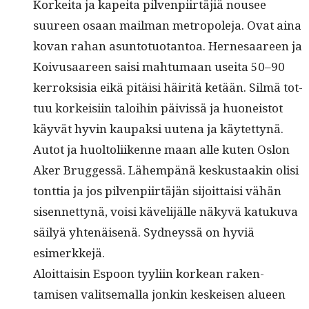
Korkei­ta ja kapei­ta pil­ven­pi­irtäjiä nousee
suureen osaan mail­man metropole­ja. Ovat aina
kovan rahan asun­to­tuotan­toa. Her­ne­saa­reen ja
Koivusaa­reen saisi mah­tu­maan usei­ta 50–90
ker­roksisia eikä pitäisi häir­itä ketään. Silmä tot­
tuu korkeisi­in taloi­hin päivis­sä ja huoneis­tot
käyvät hyvin kau­pak­si uute­na ja käytet­tynä.
Autot ja huoltoli­ikenne maan alle kuten Oslon
Aker Bruggessä. Lähempänä keskus­taakin olisi
tont­tia ja jos pil­ven­pi­irtäjän sijoit­taisi vähän
sisen­net­tynä, voisi käveli­jälle näkyvä katuku­va
säi­lyä yht­enäisenä. Syd­neyssä on hyviä
esimerkkejä.
Aloit­taisin Espoon tyyli­in korkean rak­en­
tamisen val­it­se­mal­la jonkin keskeisen alueen