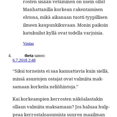
rosten sisään vetämi­nen on usein ollut
Man­hat­tanil­la korkean rak­en­tamisen
ehtona, mikä aikanaan tuot­ti tyyp­il­lisen
ilmeen kaupunkiku­vaan. Monin paikoin
katukuilut kyl­lä ovat todel­la varjoisia.
Vastaa
theta
sanoo:
6.7.2018 2:48
“Sik­si torneista ei saa kan­nat­tavia kuin siel­lä,
mis­sä asun­to­jen osta­jat ovat valmi­ita mak­
samaan korkei­ta neliöhintoja.”
Kai korkeampi­en ker­rosten näköalas­takin
ollaan valmi­ita mak­samaan? Jos halu­aa hulp­
peaa ker­rostaloa­sum­ista suuren maail­man