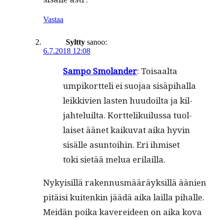
Vastaa
Syltty
sanoo:
6.7.2018 12:08
Sam­po Smolan­der
: Toisaal­ta
umpiko­rt­teli ei suo­jaa sisäpi­hal­la
leikkivien las­ten huu­doil­ta ja kil­
jahteluil­ta. Kort­te­likuilus­sa tuol­
laiset äänet kaiku­vat aika hyvin
sisälle asun­toi­hin. Eri ihmiset
toki sietää melua erilailla.
Nyky­isil­lä raken­nus­määräyk­sil­lä äänien
pitäisi kuitenkin jäädä aika lail­la pihalle.
Mei­dän poi­ka kaverei­deen on aika kova