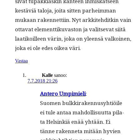
sivät tupakki­askin kan­teen ihmiskat­seen
kestäviä talo­ja, joi­ta sit­ten parheim­man
mukaan raken­net­ti­in. Nyt arkkite­hditkin vain
otta­vat ele­ment­tiku­vas­ton ja val­it­se­vat siitä
laatikoilleen värin, joka on yleen­sä valkoinen,
joka ei ole edes oikea väri.
Vastaa
Kalle
sanoo:
7.7.2018 21:26
Antero Umpimieli
:
Suomen bulkki­raken­nusy­htiöile
ei tule antaa mah­dol­lisu­ut­ta pila­
ta Helsinkiä enää yhtään. Ei
tänne raken­neta mitään hyvien