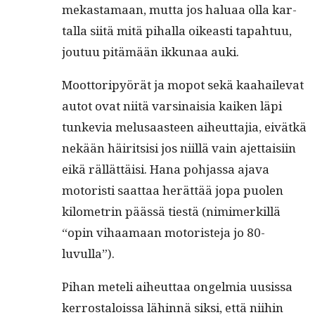
mekas­ta­maan, mut­ta jos halu­aa olla kar­
tal­la siitä mitä pihal­la oikeasti tapah­tuu,
joutuu pitämään ikku­naa auki.
Moot­toripyörät ja mopot sekä kaa­hail­e­vat
autot ovat niitä varsi­naisia kaiken läpi
tunke­via melusaas­teen aiheut­ta­jia, eivätkä
nekään häir­it­sisi jos niil­lä vain ajet­taisi­in
eikä räl­lät­täisi. Hana poh­jas­sa aja­va
motoristi saat­taa herät­tää jopa puolen
kilo­metrin päässä tiestä (nim­imerkil­lä
“opin vihaa­maan motoris­te­ja jo 80-
luvulla”).
Pihan meteli aiheut­taa ongelmia uusis­sa
ker­rostalois­sa lähin­nä sik­si, että niihin