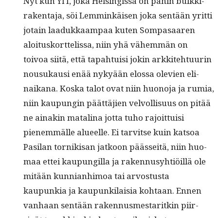
Nyt kun YIT, joka Helsingis­sä on pahin bulkki­
rak­en­ta­ja, söi Lem­minkäisen joka sen­tään yrit­ti
jotain laadukkaam­paa kuten Som­pasaaren
aloi­tusko­rt­telis­sa, niin yhä vähem­män on
toivoa siitä, että tapah­tu­isi jokin arkkite­htu­urin
nousukausi enää nykyään elos­sa ole­vien eli­
naikana. Kos­ka talot ovat niin huono­ja ja rumia,
niin kaupun­gin päät­täjien velvol­lisu­us on pitää
ne ainakin matali­na jot­ta tuho rajoit­tuisi
pienem­mälle alueelle. Ei tarvitse kuin kat­soa
Pasi­lan tornikisan jatkoon pääs­seitä, niin huo­
maa ettei kaupungilla ja raken­nusy­htiöil­lä ole
mitään kun­ni­an­hi­moa tai arvos­tus­ta
kaupunkia ja kaupunki­laisia kohtaan. Ennen
van­haan sen­tään raken­nusmes­tar­itkin piir­