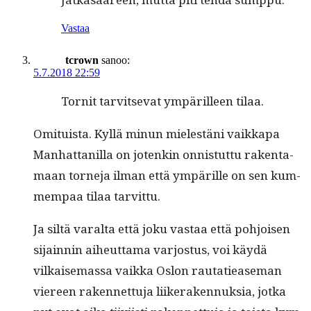
Vastaa
tcrown
sanoo:
5.7.2018 22:59
Tor­nit tarvit­se­vat ympärilleen tilaa.
Omi­tu­ista. Kyl­lä min­un mielestäni vaikka­pa
Man­hat­tanil­la on jotenkin onnis­tut­tu rak­en­ta­
maan torne­ja ilman että ympärille on sen kum­
mem­paa tilaa tarvittu.
Ja siltä var­al­ta että joku vas­taa että pohjoisen
sijain­nin aiheut­ta­ma var­jos­tus, voi käy­dä
vilkaise­mas­sa vaik­ka Oslon rautatiease­man
viereen raken­net­tu­ja liik­er­aken­nuk­sia, jot­ka