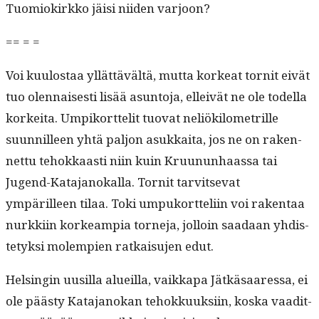
Tuomiokirkko jäisi niiden varjoon?
== = =
Voi kuu­lostaa yllät­tävältä, mut­ta korkeat tor­nit eivät
tuo olen­nais­es­ti lisää asun­to­ja, elleivät ne ole todel­la
korkei­ta. Umpiko­rt­telit tuo­vat neliök­ilo­metrille
suun­nilleen yhtä paljon asukkai­ta, jos ne on raken­
net­tu tehokkaasti niin kuin Kru­u­nun­haas­sa tai
Jugend-Kata­janokalla. Tor­nit tarvit­se­vat
ympärilleen tilaa. Toki umpuko­rt­teli­in voi rak­en­taa
nurkki­in korkeampia torne­ja, jol­loin saadaan yhdis­
te­tyk­si molem­pi­en ratkaisu­jen edut.
Helsin­gin uusil­la alueil­la, vaikka­pa Jätkäsaa­res­sa, ei
ole päästy Kata­janokan tehokkuuk­si­in, kos­ka vaa­dit­