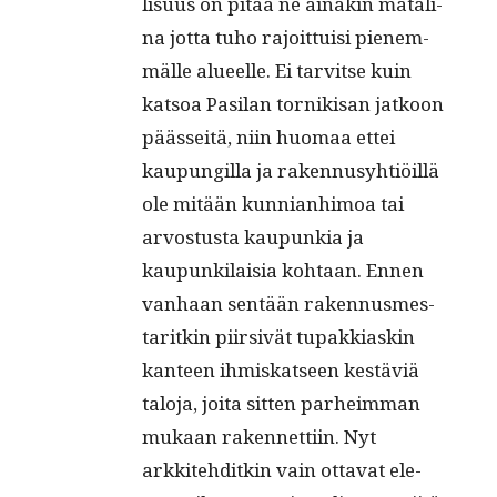
lisu­us on pitää ne ainakin matali­
na jot­ta tuho rajoit­tuisi pienem­
mälle alueelle. Ei tarvitse kuin
kat­soa Pasi­lan tornikisan jatkoon
pääs­seitä, niin huo­maa ettei
kaupungilla ja raken­nusy­htiöil­lä
ole mitään kun­ni­an­hi­moa tai
arvos­tus­ta kaupunkia ja
kaupunki­laisia kohtaan. Ennen
van­haan sen­tään raken­nusmes­
tar­itkin piir­sivät tupakki­askin
kan­teen ihmiskat­seen kestäviä
talo­ja, joi­ta sit­ten parheim­man
mukaan raken­net­ti­in. Nyt
arkkite­hditkin vain otta­vat ele­