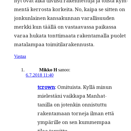
nyt ovat aika tiivi­isti raken­net­tu­ja ja toista kym­
men­tä ker­rosta korkei­ta. No, kaipa se sit­ten on
jonkun­lainen kansakun­nan var­al­lisu­u­den
merk­ki kun tääl­lä on vas­taavas­sa paikas­sa
varaa huka­ta tont­ti­maa­ta rak­en­ta­mal­la puo­let
mata­lam­paa toimitilarakennusta.
Vastaa
Mikko H
sanoo:
6.7.2018 11:40
tcrown
: Omi­tu­ista. Kyl­lä min­un
mielestäni vaikka­pa Man­hat­
tanil­la on jotenkin onnis­tut­tu
rak­en­ta­maan torne­ja ilman että
ympärille on sen kum­mem­paa
tilaa tarvittu.