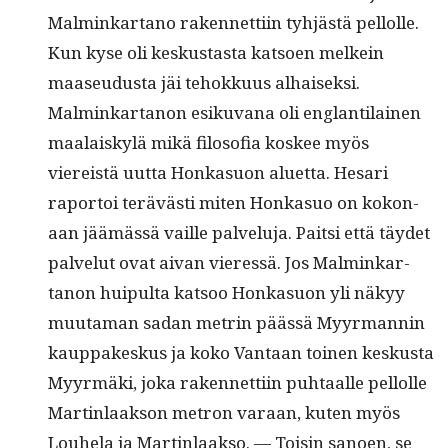
Malminkar­tano raken­net­ti­in tyhjästä pel­lolle.
Kun kyse oli keskus­tas­ta kat­soen melkein
maaseudus­ta jäi tehokku­us alhaisek­si.
Malminkar­tanon esiku­vana oli englan­ti­lainen
maalaiskylä mikä filosofia kos­kee myös
viereistä uut­ta Honka­suon aluet­ta. Hesari
rapor­toi terävästi miten Honka­suo on kokon­
aan jäämässä vaille palvelu­ja. Pait­si että täy­det
palve­lut ovat aivan vier­essä. Jos Malminkar­
tanon huip­ul­ta kat­soo Honka­suon yli näkyy
muu­ta­man sadan metrin päässä Myyr­man­nin
kaup­pakeskus ja koko Van­taan toinen keskus­ta
Myyr­mä­ki, joka raken­net­ti­in puh­taalle pel­lolle
Mar­tin­laak­son metron varaan, kuten myös
Louhela ja Mar­tin­laak­so. — Toisin sanoen, se