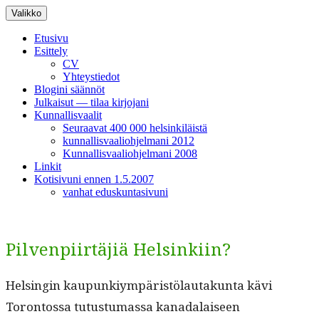
Siirry
Valikko
sisältöön
Etusivu
Esittely
CV
Yhteystiedot
Blogini säännöt
Julkaisut — tilaa kirjojani
Kunnallisvaalit
Seuraavat 400 000 helsinkiläistä
kunnallisvaaliohjelmani 2012
Kunnallisvaaliohjelmani 2008
Linkit
Kotisivuni ennen 1.5.2007
vanhat eduskuntasivuni
Pilvenpiirtäjiä Helsinkiin?
Helsin­gin kaupunkiym­päristölau­takun­ta kävi
Toron­tossa tutus­tu­mas­sa kanadalaiseen