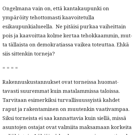
Ongel­mana vain on, että kan­takaupun­ki on
ympäröi­ty tehot­tomasti kaavoite­tul­la
esikaupunkialueel­la. Ne pitäisi purkaa vai­heit­tain
pois ja kaavoit­taa kolme ker­taa tehokkaam­min, mut­
ta täl­laista on demokra­ti­as­sa vaikea toteut­taa. Ehkä
siis sit­tenkin torneja?
= = = =
Raken­nuskus­tan­nuk­set ovat torneis­sa huo­mat­
tavasti suurem­mat kuin mata­lam­mis­sa talois­sa.
Tarvi­taan esimerkik­si tur­val­lisu­ussy­istä kahdet
raput ja rak­en­t­a­mi­nen on muutenkin vaa­ti­vam­paa.
Sik­si torneista ei saa kan­nat­tavia kuin siel­lä, mis­sä
asun­to­jen osta­jat ovat valmi­ita mak­samaan korkei­ta