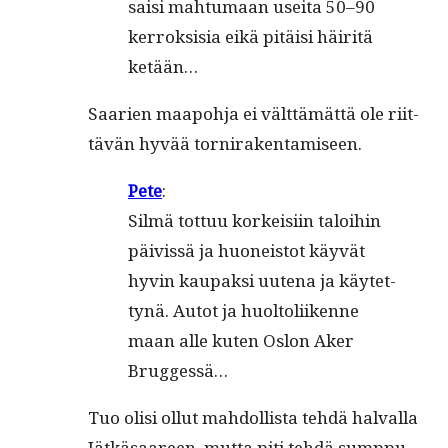
saisi mah­tu­maan usei­ta 50–90
ker­roksisia eikä pitäisi häir­itä
ketään…
Saarien maapo­h­ja ei vält­tämät­tä ole riit­
tävän hyvää tornirakentamiseen.
Pete
:
Silmä tot­tuu korkeisi­in taloi­hin
päivis­sä ja huoneis­tot käyvät
hyvin kau­pak­si uute­na ja käytet­
tynä. Autot ja huoltoli­ikenne
maan alle kuten Oslon Aker
Bruggessä…
Tuo olisi ollut mah­dol­lista tehdä hal­val­la
Jätkäsaa­reen, mut­ta piti tehdä sumppu.