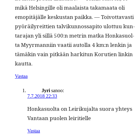
mikä Helsingille oli maalaista taka­maa­ta oli
emo­pitäjälle keskus­tan paik­ka. — Toiv­ot­tavasti
pyöräi­lyre­it­tien talvikun­nos­s­api­to ulot­tuu kun­
tara­jan yli sil­lä 500:n metrin mat­ka Honka­suol­
ta Myyr­man­ni­in vaatii autol­la 4 km:n lenkin ja
tämäkin vain pitkään hark­i­tun Koru­tien linkin
kautta.
Vastaa
Jyri
sanoo:
7.7.2018 22:33
Honka­suol­ta on Leiriku­jal­ta suo­ra yhteys
Van­taan puolen leiritielle
Vastaa