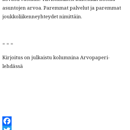
asun­to­jen arvoa. Parem­mat palve­lut ja parem­mat
joukkoli­iken­ney­htey­det nimittäin.
= = =
Kir­joi­tus on julka­istu kolumn­i­na Arvopaperi-
lehdässä