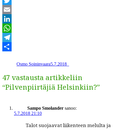
Facebook
Twitter
Email
LinkedIn
WhatsApp
Telegram
Kirjoittaja
Julkaistu
Kategoriat
Share
Osmo Soininvaara
5.7.2018
_
47 vastausta artikkeliin
“Pilvenpiirtäjiä Helsinkiin?”
Sampo Smolander
sanoo:
5.7.2018 21:10
Talot suo­jaa­vat liiken­teen melul­ta ja