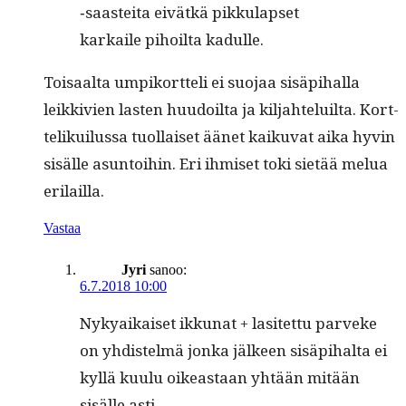
‑saastei­ta eivätkä pikku­lapset
karkaile pihoil­ta kadulle.
Toisaal­ta umpiko­rt­teli ei suo­jaa sisäpi­hal­la
leikkivien las­ten huu­doil­ta ja kil­jahteluil­ta. Kort­
te­likuilus­sa tuol­laiset äänet kaiku­vat aika hyvin
sisälle asun­toi­hin. Eri ihmiset toki sietää melua
erilailla.
Vastaa
Jyri
sanoo:
6.7.2018 10:00
Nykyaikaiset ikku­nat + lasitet­tu parveke
on yhdis­telmä jon­ka jäl­keen sisäpi­hal­ta ei
kyl­lä kuu­lu oikeas­t­aan yhtään mitään
sisälle asti .