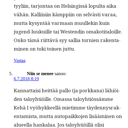
tyyli­in, tar­jon­taa on Helsingis­sä lop­ul­ta aika
vähän. Kalli­isi­in kämp­pi­in on selvästi varaa,
mut­ta kysyn­tää var­maan muullekin kuin
jugend-luukuille tai Wes­t­endin omakoti­taloille.
Onko tämä riit­tävä syy sal­lia tornien rak­en­t­a­
mi­nen on toki toinen juttu.
Vastaa
Niin se menee
sanoo:
6.7.2018 8:19
Kan­nat­taisi heit­tää pal­lo (ja porkkana) lähiöi­
den taloy­htiöille. Omas­sa taloy­htiössämme
Kehä I vyöhyk­keel­lä mietimme täy­den­nys­rak­
en­tamista, mut­ta autopaikko­jen lisäämi­nen on
alueel­la han­kalaa. Jos taloy­htiöil­lä olisi