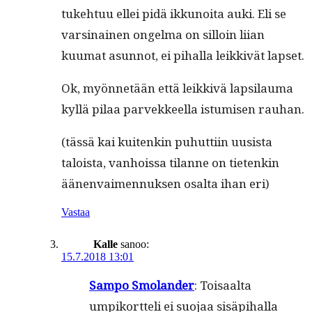
tuke­htuu ellei pidä ikkunoi­ta auki. Eli se
varsi­nainen ongel­ma on sil­loin liian
kuumat asun­not, ei pihal­la leikkivät lapset.
Ok, myön­netään että leikkivä lap­si­lau­ma
kyl­lä pilaa parvek­keel­la istu­misen rauhan.
(tässä kai kuitenkin puhut­ti­in uusista
taloista, van­hois­sa tilanne on tietenkin
äänen­vaimen­nuk­sen osalta ihan eri)
Vastaa
Kalle
sanoo:
15.7.2018 13:01
Sam­po Smolan­der
: Toisaal­ta
umpiko­rt­teli ei suo­jaa sisäpi­hal­la