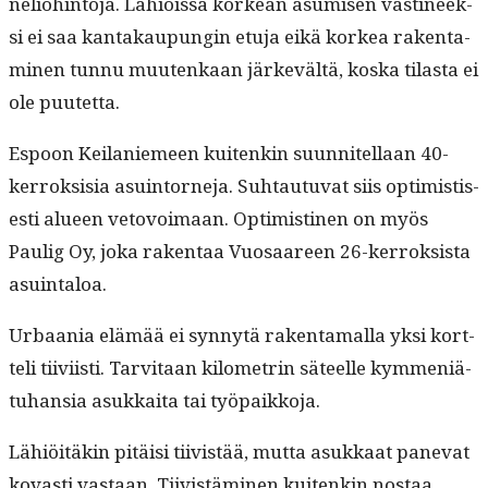
neliöhin­to­ja. Lähiöis­sä korkean asumisen vasti­neek­
si ei saa kan­takaupun­gin etu­ja eikä korkea rak­en­t­a­
mi­nen tun­nu muutenkaan järkevältä, kos­ka tilas­ta ei
ole puutetta.
Espoon Keilaniemeen kuitenkin suun­nitel­laan 40-
ker­roksisia asuin­torne­ja. Suh­tau­tu­vat siis opti­mistis­
es­ti alueen vetovoimaan. Opti­misti­nen on myös
Paulig Oy, joka rak­en­taa Vuosaa­reen 26-ker­roksista
asuintaloa.
Urbaa­nia elämää ei syn­nytä rak­en­ta­mal­la yksi kort­
teli tiivi­isti. Tarvi­taan kilo­metrin säteelle kym­meniä­
tuhan­sia asukkai­ta tai työpaikkoja.
Lähiöitäkin pitäisi tiivistää, mut­ta asukkaat panevat
kovasti vas­taan. Tiivistämi­nen kuitenkin nos­taa