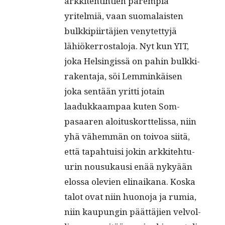
arkkite­hti­h­tien parem­pia
yritelmiä, vaan suo­ma­lais­ten
bulkkipi­irtäjien venytet­tyjä
lähiök­er­rostalo­ja. Nyt kun YIT,
joka Helsingis­sä on pahin bulkki­
rak­en­ta­ja, söi Lem­minkäisen
joka sen­tään yrit­ti jotain
laadukkaam­paa kuten Som­
pasaaren aloi­tusko­rt­telis­sa, niin
yhä vähem­män on toivoa siitä,
että tapah­tu­isi jokin arkkite­htu­
urin nousukausi enää nykyään
elos­sa ole­vien eli­naikana. Kos­ka
talot ovat niin huono­ja ja rumia,
niin kaupun­gin päät­täjien velvol­