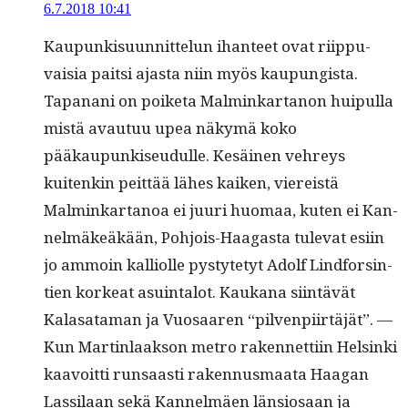
6.7.2018 10:41
Kaupunkisu­un­nit­telun ihanteet ovat riip­pu­
vaisia pait­si ajas­ta niin myös kaupungista.
Tapanani on poike­ta Malminkar­tanon huip­ul­la
mis­tä avau­tuu upea näkymä koko
pääkaupunkiseudulle. Kesäi­nen vehreys
kuitenkin peit­tää läh­es kaiken, viereistä
Malminkar­tanoa ei juuri huo­maa, kuten ei Kan­
nelmäkeäkään, Pohjois-Haa­gas­ta tule­vat esi­in
jo ammoin kalli­olle pystyte­tyt Adolf Lind­forsin­
tien korkeat asuin­talot. Kaukana siin­tävät
Kalasa­ta­man ja Vuosaaren “pil­ven­pi­irtäjät”. —
Kun Mar­tin­laak­son metro raken­net­ti­in Helsin­ki
kaavoit­ti run­saasti raken­nus­maa­ta Haa­gan
Las­si­laan sekä Kan­nelmäen län­siosaan ja