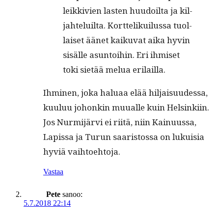
leikkivien las­ten huu­doil­ta ja kil­
jahteluil­ta. Kort­te­likuilus­sa tuol­
laiset äänet kaiku­vat aika hyvin
sisälle asun­toi­hin. Eri ihmiset
toki sietää melua erilailla.
Ihmi­nen, joka halu­aa elää hil­jaisu­udessa,
kuu­luu johonkin muualle kuin Helsinki­in.
Jos Nur­mi­järvi ei riitä, niin Kain­u­us­sa,
Lapis­sa ja Turun saaris­tossa on lukuisia
hyviä vaihtoehtoja.
Vastaa
Pete
sanoo:
5.7.2018 22:14