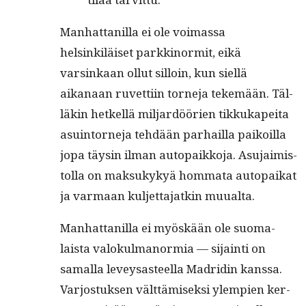
Man­hat­tanil­la ei ole voimas­sa
helsinkiläiset parkki­nor­mit, eikä
varsinkaan ollut sil­loin, kun siel­lä
aikanaan ruvet­ti­in torne­ja tekemään. Täl­
läkin het­kel­lä mil­jardöörien tikkukapei­ta
asuin­torne­ja tehdään parhail­la paikoil­la
jopa täysin ilman autopaikko­ja. Asu­jaimis­
tol­la on mak­sukykyä hom­ma­ta autopaikat
ja var­maan kul­jet­ta­jatkin muualta.
Man­hat­tanil­la ei myöskään ole suo­ma­
laista val­okul­manormia — sijain­ti on
samal­la lev­eysas­teel­la Madridin kanssa.
Var­jos­tuk­sen vält­tämisek­si ylem­pi­en ker­