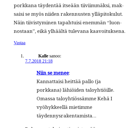
porkkana täy­den­tää itseään tiivi­im­mäk­si, mak­
saisi se myös niiden raken­nusten ylläpi­toku­lut.
Näin tiivistymi­nen tapah­tu­isi enem­män “luon­
nos­taan”, eikä ylhäältä tule­vana kaavoituksena.
Vastaa
Kalle
sanoo:
7.7.2018 21:18
Niin se menee
:
Kan­nat­taisi heit­tää pal­lo (ja
porkkana) lähiöi­den taloy­htiöille.
Omas­sa taloy­htiössämme Kehä I
vyöhyk­keel­lä mietimme
täydennysrakentamista…