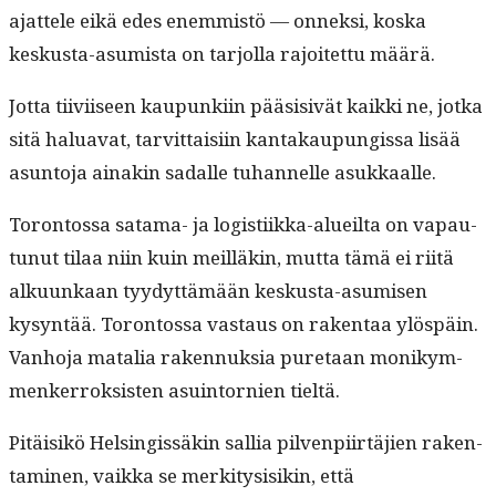
ajat­tele eikä edes enem­mistö — onnek­si, kos­ka
keskus­ta-asum­ista on tar­jol­la rajoitet­tu määrä.
Jot­ta tiivi­iseen kaupunki­in pää­si­sivät kaik­ki ne, jot­ka
sitä halu­a­vat, tarvit­taisi­in kan­takaupungis­sa lisää
asun­to­ja ainakin sadalle tuhan­nelle asukkaalle.
Toron­tossa sata­ma- ja logis­ti­ik­ka-alueil­ta on vapau­
tunut tilaa niin kuin meil­läkin, mut­ta tämä ei riitä
alku­unkaan tyy­dyt­tämään keskus­ta-asumisen
kysyn­tää. Toron­tossa vas­taus on rak­en­taa ylöspäin.
Van­ho­ja matalia raken­nuk­sia pure­taan monikym­
menker­roksis­ten asuin­tornien tieltä.
Pitäisikö Helsingis­säkin sal­lia pil­ven­pi­irtäjien rak­en­
t­a­mi­nen, vaik­ka se merk­i­t­y­sisikin, että