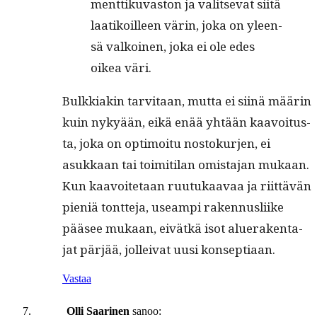
ment­tiku­vas­ton ja val­it­se­vat siitä
laatikoilleen värin, joka on yleen­
sä valkoinen, joka ei ole edes
oikea väri.
Bulkki­akin tarvi­taan, mut­ta ei siinä määrin
kuin nykyään, eikä enää yhtään kaavoitus­
ta, joka on opti­moitu nos­tokur­jen, ei
asukkaan tai toim­i­ti­lan omis­ta­jan mukaan.
Kun kaavoite­taan ruu­tukaavaa ja riit­tävän
pieniä tont­te­ja, use­ampi raken­nus­li­ike
pääsee mukaan, eivätkä isot aluer­ak­en­ta­
jat pär­jää, jollei­vat uusi konseptiaan.
Vastaa
Olli Saarinen
sanoo: