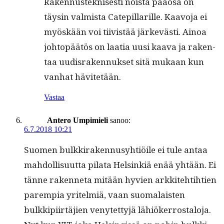
Raken­nusteknis­es­ti noista pääosa on
täysin valmista Catepil­lar­ille. Kaavo­ja ei
myöskään voi tiivistää järkevästi. Ain­oa
johtopäätös on laa­tia uusi kaa­va ja rak­en­
taa uud­is­raken­nuk­set sitä mukaan kun
van­hat hävitetään.
Vastaa
Antero Umpimieli
sanoo:
6.7.2018 10:21
Suomen bulkki­raken­nusy­htiöile ei tule antaa
mah­dol­lisu­ut­ta pila­ta Helsinkiä enää yhtään. Ei
tänne raken­neta mitään hyvien arkkite­hti­h­tien
parem­pia yritelmiä, vaan suo­ma­lais­ten
bulkkipi­irtäjien venytet­tyjä lähiök­er­rostalo­ja.