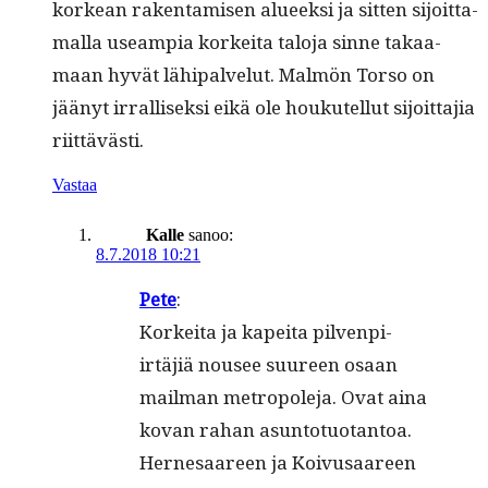
korkean rak­en­tamisen alueek­si ja sit­ten sijoit­ta­
mal­la use­ampia korkei­ta talo­ja sinne takaa­
maan hyvät lähipalve­lut. Malmön Tor­so on
jäänyt irral­lisek­si eikä ole houkutel­lut sijoit­ta­jia
riittävästi.
Vastaa
Kalle
sanoo:
8.7.2018 10:21
Pete
:
Korkei­ta ja kapei­ta pil­ven­pi­
irtäjiä nousee suureen osaan
mail­man metropole­ja. Ovat aina
kovan rahan asun­to­tuotan­toa.
Her­ne­saa­reen ja Koivusaa­reen