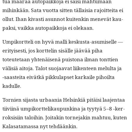
tua määrää autopaikko­ja ei saisi mah­tu­maan
mihinkään. Sata vuot­ta sit­ten täl­laisia rajoit­tei­ta ei
ollut. Ihan kivasti asun­not kuitenkin menevät kau­
pak­si, vaik­ka autopaikko­ja ei olekaan.
Umpiko­rt­teli on hyvä malli keskus­ta-asumiselle —
eri­tyis­es­ti, jos kort­telin sisälle jäävää piha
toteutetaan yht­enäisenä puis­tona ilman tont­tien
välisiä aito­ja. Talot suo­jaa­vat liiken­teen melul­ta ja
‑saastei­ta eivätkä pikku­lapset karkaile pihoil­ta
kadulle.
Tornien sijas­ta urbaa­nia Helsinkiä pitäisi laa­jen­taa
tiivi­inä umpiko­rt­te­likaupunk­i­na ja tyy­tyä 5–8 ‑ker­
roksisi­in taloi­hin. Joitakin torne­jakin mah­tuu, kuten
Kalasa­ta­mas­sa nyt tehdäänkin.