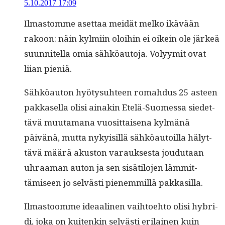
5.10.2017 17:09
Ilmas­tomme aset­taa mei­dät melko ikävään
rakoon: näin kylmi­in oloi­hin ei oikein ole järkeä
suun­nitel­la omia sähköau­to­ja. Volyymit ovat
liian pieniä.
Sähköau­ton hyö­ty­suh­teen rom­ah­dus 25 asteen
pakkasel­la olisi ainakin Etelä-Suomes­sa siedet­
tävä muu­ta­mana vuosit­taise­na kylmänä
päivänä, mut­ta nyky­isil­lä sähköau­toil­la hälyt­
tävä määrä akus­ton varauk­ses­ta joudu­taan
uhraa­man auton ja sen sisätilo­jen läm­mit­
tämiseen jo selvästi pienem­mil­lä pakkasilla.
Ilmas­toomme ideaa­li­nen vai­h­toe­hto olisi hybri­
di, joka on kuitenkin selvästi eri­lainen kuin