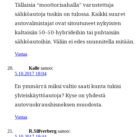
Täl­laisia “moot­torisa­hal­la” varustet­tu­ja
sähköau­to­ja tuskin on tulos­sa. Kaik­ki suuret
auto­valmis­ta­jat ovat sitoutuneet nyky­is­ten
kaltaisi­in 50–50-hybrideihin tai puh­taisi­in
sähköau­toi­hin. Väli­in ei edes suun­nitel­la mitään.
Vastaa
Kalle
sanoo:
5.10.2017 18:04
En ymmär­rä mik­si val­tio saati kun­ta tuk­isi
yhteiskäyt­töau­to­ja? Kyse on yhdestä
autovuokraus­bis­nek­sen muodosta.
Vastaa
R.Silfverberg
sanoo:
5.10.2017 19:44