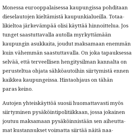
Mon­es­sa euroop­palaises­sa kaupungis­sa pohdi­taan
diese­lau­to­jen kieltämistä kaupunkialueil­la. Totaa­
likiel­toa järkeväm­pää olisi käyt­tää hin­noit­telua. Jos
tunget saas­tut­taval­la autol­la myrkyt­tämään
kaupun­gin asukkai­ta, joudut mak­samaan enem­män
kuin vähem­män saas­tut­taval­la. On joka tapauk­ses­sa
selvää, että ter­veel­lisen hen­gi­tysil­man kannal­ta on
perustel­tua ohja­ta sähköau­toi­hin siir­tymistä ennen
kaikkea kaupungeis­sa. Hin­tao­h­jaus on tähän
paras keino.
Auto­jen yhteiskäyt­töä suosii huo­mat­tavasti myös
siir­tymi­nen pysäköin­tipoli­ti­ikkaan, jos­sa jokainen
joutuu mak­samaan pysäköin­nistään sen aiheut­ta­
mat kus­tan­nuk­set voimat­ta siirtää näitä naa­