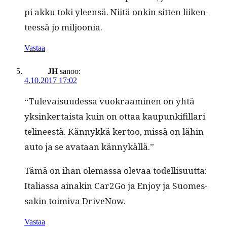
pi akku toki yleen­sä. Niitä onkin sit­ten liiken­
teessä jo miljoonia.
Vastaa
JH
sanoo:
4.10.2017 17:02
“Tule­vaisu­udessa vuokraami­nen on yhtä
yksinker­taista kuin on ottaa kaupunki­fil­lari
telineestä. Kän­nykkä ker­too, mis­sä on lähin
auto ja se avataan kännykällä.”
Tämä on ihan ole­mas­sa ole­vaa todel­lisu­ut­ta:
Ital­ias­sa ainakin Car2Go ja Enjoy ja Suomes­
sakin toimi­va DriveNow.
Vastaa