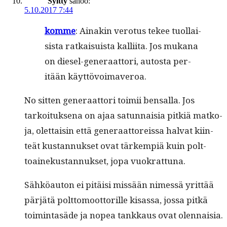
Syltty
sanoo:
5.10.2017 7:44
komme
: Ainakin vero­tus tekee tuol­lai­
sista ratkaisu­ista kalli­ita. Jos mukana
on diesel-gen­er­aat­tori, autos­ta per­
itään käyttövoimaveroa.
No sit­ten gen­er­aat­tori toimii ben­sal­la. Jos
tarkoituk­se­na on ajaa sat­un­naisia pitk­iä matko­
ja, olet­taisin että gen­er­aat­tor­eis­sa hal­vat kiin­
teät kus­tan­nuk­set ovat tärkem­piä kuin polt­
toainekus­tan­nuk­set, jopa vuokrattuna.
Sähköau­ton ei pitäisi mis­sään nimessä yrit­tää
pär­jätä polt­to­moot­to­rille kisas­sa, jos­sa pitkä
toim­intasäde ja nopea tankkaus ovat olen­naisia.