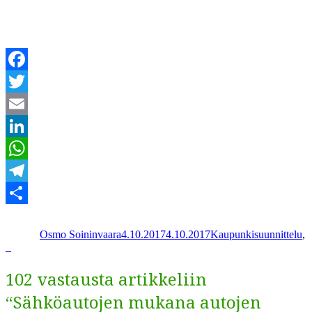
Facebook
Twitter
Email
LinkedIn
WhatsApp
Telegram
Kirjoittaja
Julkaistu
Kategoriat
Share
Osmo Soininvaara
4.10.2017
4.10.2017
Kaupunkisuunnittelu
,
_
102 vastausta artikkeliin
“Sähköautojen mukana autojen