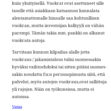
kuin yksi­tyisel­lä. Vuokrat ovat aset­tuneet sille
tasolle että asi­akkaan kat­san­non kan­nala­ta
alen­ta­mat­toma­lle hin­nalle saa kohtu­ullisen
vuokran, mut­ta investoi­jan kalkyyli on vähän
parem­pi. Tämän takia mm. pank­ki on alka­nut
vuokra­ta autoja.
Tarvi­taan kun­non kil­pailua alalle jot­ta
vuokraus / jakamistalous tulisi suomes­sakin
hyväk­si vai­h­toe­hdok­si tai sit­ten pitäisi suomes­
sakin nou­dat­ta Eu:n perus­sopimus­ta siitä, että
palve­lut, myös auto­jen vuokraus,ovat sal­lit­tu­ja
yli rajo­jen. Näin on työkoneis­sa, mut­ta ei
autoissa.
Vastaa