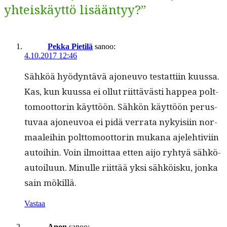
yhteiskäyttö lisääntyy?”
Pekka Pietilä
sanoo:
4.10.2017 12:46
Sähköä hyö­dyn­tävä ajoneu­vo tes­tat­ti­in kuus­sa.
Kas, kun kuus­sa ei ollut riit­tävästi hap­pea polt­
to­moot­torin käyt­töön. Sähkön käyt­töön perus­
tu­vaa ajoneu­voa ei pidä ver­ra­ta nyky­isi­in nor­
maalei­hin polt­to­moot­torin mukana ajele­htivi­in
autoi­hin. Voin ilmoit­taa etten aijo ryhtyä sähkö-
autoilu­un. Min­ulle riit­tää yksi sähköisku, jon­ka
sain mökillä.
Vastaa
Anon
sanoo: