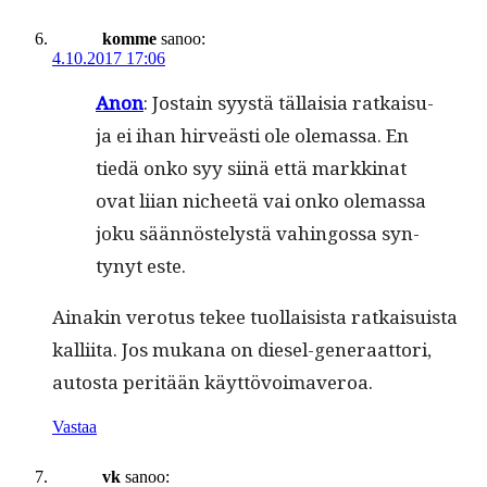
komme
sanoo:
4.10.2017 17:06
Anon
: Jostain syys­tä täl­laisia ratkaisu­
ja ei ihan hirveästi ole ole­mas­sa. En
tiedä onko syy siinä että markki­nat
ovat liian nicheetä vai onko ole­mas­sa
joku sään­nöstelystä vahin­gos­sa syn­
tynyt este.
Ainakin vero­tus tekee tuol­lai­sista ratkaisu­ista
kalli­ita. Jos mukana on diesel-gen­er­aat­tori,
autos­ta per­itään käyttövoimaveroa.
Vastaa
vk
sanoo: