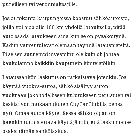
pureilleen tai veronmaksajille.
Jos autokan­ta kaupungeis­sa koos­t­uu sähköau­toista,
joil­la voi ajaa alle 100 km yhdel­lä latauk­sel­la, pitää
auto saa­da latauk­seen aina kun se on pysäköi­tynä.
Kadun var­ret tule­vat ole­maan täyn­nä lataus­pis­teitä.
Ei se sen suurem­pi investoin­ti ole kuin oli johtaa
kaukoläm­pö kaikki­in kaupun­gin kiinteistöihin.
Lataussähkön lasku­tus on ratkaista­va jotenkin. Jos
käyt­tää vuokra-autoa, sähkö sisäl­tyy auton
vuokraan joko todel­liseen kulu­tuk­seen perustuen tai
keskiar­von mukaan (kuten City­Car­Clu­bil­la ben­sa
nyt). Omaa autoa käytet­täessä sähkö­tol­pan on
jotenkin tun­nis­tet­ta­va käyt­täjä niin, että lasku menee
osak­si tämän sähkölaskua.