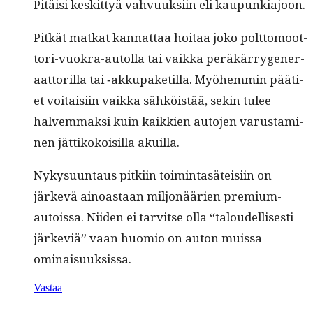
Pitäisi keskit­tyä vahvuuk­si­in eli kaupunkiajoon.
Pitkät matkat kan­nat­taa hoitaa joko polt­to­moot­
tori-vuokra-autol­la tai vaik­ka peräkär­ry­gen­er­
aat­to­ril­la tai ‑akku­paketil­la. Myöhem­min pääti­
et voitaisi­in vaik­ka sähköistää, sekin tulee
halvem­mak­si kuin kaikkien auto­jen varus­t­a­mi­
nen jät­tikokoisil­la akuilla.
Nyky­su­un­taus pitki­in toim­intasäteisi­in on
järkevä ain­oas­taan miljonäärien pre­mi­um-
autois­sa. Niiden ei tarvitse olla “taloudel­lis­es­ti
järke­viä” vaan huomio on auton muis­sa
ominaisuuksissa.
Vastaa