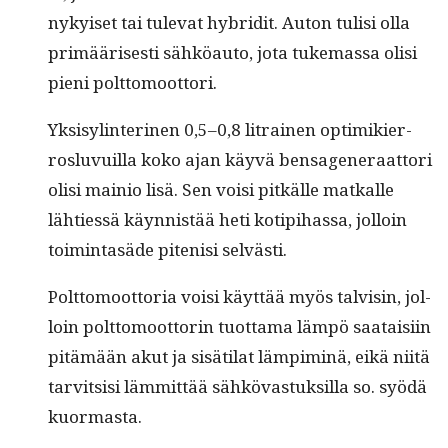
nykyiset tai tule­vat hybrid­it. Auton tulisi olla
primääris­es­ti sähköau­to, jota tuke­mas­sa olisi
pieni polttomoottori.
Yksi­sylin­ter­i­nen 0,5–0,8 litrainen opti­mikier­
roslu­vuil­la koko ajan käyvä ben­sagen­er­aat­tori
olisi mainio lisä. Sen voisi pitkälle matkalle
lähtiessä käyn­nistää heti kotip­i­has­sa, jol­loin
toim­intasäde pitenisi selvästi.
Polt­to­moot­to­ria voisi käyt­tää myös talvisin, jol­
loin polt­to­moot­torin tuot­ta­ma läm­pö saataisi­in
pitämään akut ja sisäti­lat lämpim­inä, eikä niitä
tarvit­sisi läm­mit­tää sähkö­vas­tuk­sil­la so. syödä
kuormasta.