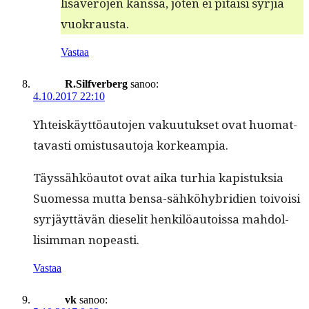
lisävero­jen kanssa, joten ei pitäisi syr­jiä
vuokrausta.
Vastaa
R.Silfverberg
sanoo:
4.10.2017 22:10
Yhteiskäyt­töau­to­jen vaku­u­tuk­set ovat huo­mat­
tavasti omis­tusauto­ja korkeampia.
Täyssähköau­tot ovat aika turhia kapis­tuk­sia
Suomes­sa mut­ta ben­sa-sähköhy­bri­di­en toivoisi
syr­jäyt­tävän dieselit henkilöau­tois­sa mah­dol­
lisim­man nopeasti.
Vastaa
vk
sanoo: