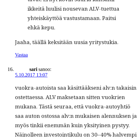
ikkeitä luulisi nou­se­van ALV-tuet­tua
yhteiskäyt­töä vas­tus­ta­maan. Pait­si
ehkä kepu.
Jaa­ha, tääl­lä kek­sitään uusia yritystukia.
Vastaa
sari
sanoo:
5.10.2017 13:07
vuokra-autoista saa käsit­tääk­seni alv:n takaisin
ostet­taes­sa. ALV mak­se­taan sit­ten vuokrien
mukana. Tästä seu­raa, että vuokra-autoy­htiö
saa auton ostossa alv:n mukaisen alen­nuk­sen ja
myös tin­kii enem­män kuin yksi­tyi­nen pystyy.
Näi­nolleen investoin­tiku­lu on 30–40% halvem­pi