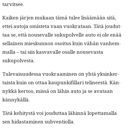
tarvitsee.
Kaiken jär­jen mukaan tämä tulee lisäämään sitä,
ettei auto­ja omis­te­ta vaan vuokrataan. Tätä joudut­
taa se, että nou­se­valle sukupolvelle auto ei ole enää
sel­l­ainen mieskun­non osoi­tus kuin vähän van­hem­
mal­la – tai siis kas­vavalle osalle nou­sev­as­ta
sukupolvesta.
Tule­vaisu­udessa vuokraami­nen on yhtä yksinker­
taista kuin on ottaa kaupunki­fil­lari telineestä. Kän­
nykkä ker­too, mis­sä on lähin auto ja se avataan
kännykällä.
Tätä kehi­tys­tä voi joudut­taa lähin­nä lopet­ta­mal­la
sen hidas­t­a­mi­nen subventiolla.