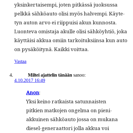
yksinker­taisem­pi, joten pitkässä juok­sus­sa
pelkkä sähköau­to olisi myös halvem­pi. Käyte­
tyn auton arvo ei riip­puisi akun kun­nos­ta.
Luon­te­va omis­ta­ja akulle olisi sähköy­htiö, joka
käyt­täisi akkua omi­in tarkoituk­si­in­sa kun auto
on pysäköi­tynä. Kaik­ki voittaa.
Vastaa
Miltei ajattelin tänään
sanoo:
4.10.2017 16:49
Anon
:
Yksi keino ratkaista sat­un­nais­ten
pitkien matko­jen ongel­ma on pieni­
akkuinen sähköau­to jos­sa on mukana
diesel-gen­er­aat­tori jol­la akkua voi