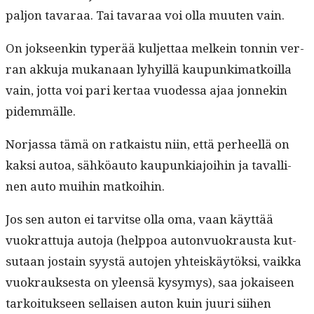
paljon tavaraa. Tai tavaraa voi olla muuten vain.
On jok­seenkin type­r­ää kul­jet­taa melkein ton­nin ver­
ran akku­ja mukanaan lyhy­il­lä kaupunki­matkoil­la
vain, jot­ta voi pari ker­taa vuodessa ajaa jon­nekin
pidemmälle.
Nor­jas­sa tämä on ratkaistu niin, että per­heel­lä on
kak­si autoa, sähköau­to kaupunki­a­joi­hin ja tavalli­
nen auto mui­hin matkoihin.
Jos sen auton ei tarvitse olla oma, vaan käyt­tää
vuokrat­tu­ja auto­ja (help­poa auton­vuokraus­ta kut­
su­taan jostain syys­tä auto­jen yhteiskäytök­si, vaik­ka
vuokrauk­ses­ta on yleen­sä kysymys), saa jokaiseen
tarkoituk­seen sel­l­aisen auton kuin juuri siihen