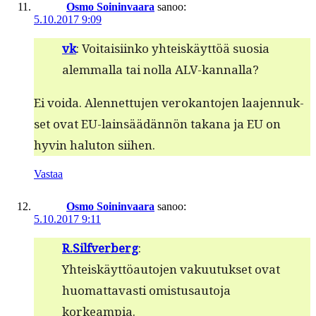
Osmo Soininvaara
sanoo:
5.10.2017 9:09
vk
: Voitaisi­inko yhteiskäyt­töä suosia
alem­mal­la tai nol­la ALV-kannalla?
Ei voi­da. Alen­net­tu­jen verokan­to­jen laa­jen­nuk­
set ovat EU-lain­säädän­nön takana ja EU on
hyvin halu­ton siihen.
Vastaa
Osmo Soininvaara
sanoo:
5.10.2017 9:11
R.Silfverberg
:
Yhteiskäyt­töau­to­jen vaku­u­tuk­set ovat
huo­mat­tavasti omis­tusauto­ja
korkeampia.