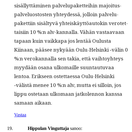
sisäl­lyt­tämi­nen palvelu­paket­tei­hin majoi­tus­
palvelu­os­tosten yhtey­dessä, jol­loin palvelu­
paket­ti­in sisäl­tyvä yhteiskäyt­töau­tokin verotet­
taisi­in 10 %:n alv-kan­nal­la. Vähän vas­taavaan
tapaan kuin vaikka­pa jos lentää Oulus­ta
Kiinaan, pääsee nykyään Oulu-Helsin­ki ‑välin 0
%:n verokan­nal­la sen takia, että vai­h­toy­hteys
myy­dään osana ulko­maille suun­tau­tu­vaa
lentoa. Erik­seen ostet­taes­sa Oulu-Helsin­ki
‑välistä menee 10 %:n alv, mut­ta ei sil­loin, jos
lip­pu oste­taan ulko­maan jatkolen­non kanssa
samaan aikaan.
Vastaa
Hippulan Vinguttaja
sanoo: