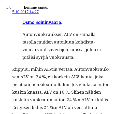
komme
sanoo:
5.10.2017 14:27
Osmo Soin­in­vaara
:
Auton­vuokrauk­sen ALV on samal­la
tasol­la muiden autoilu­un kohdis­tu­
vien arvon­lisävero­jen kanssa, joten ei
pitäisi syr­jiä vuokrausta.
Riip­puu, mihin ALVi­in ver­taa. Auton­vuokrauk­
sen ALV on 24 %, eli korkein ALV-kan­ta, joka
per­itään henkilöau­toil­takin. Jos vuokraa auton
kuskin knas­sa, ALV on 10 %. Siihen näh­den
kuskit­ta vuokratun auton 24 %:n ALV on kallis.
Eri­tyisen kallis 24 %:n ALV on ver­rat­tuna