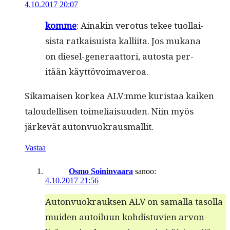
4.10.2017 20:07
komme
: Ainakin vero­tus tekee tuol­lai­
sista ratkaisu­ista kalli­ita. Jos mukana
on diesel-gen­er­aat­tori, autos­ta per­
itään käyttövoimaveroa.
Sika­maisen korkea ALV:mme kuris­taa kaiken
taloudel­lisen toimeli­aisu­u­den. Niin myös
järkevät autonvuokrausmallit.
Vastaa
Osmo Soininvaara
sanoo:
4.10.2017 21:56
Auton­vuokrauk­sen ALV on samal­la tasol­la
muiden autoilu­un kohdis­tu­vien arvon­