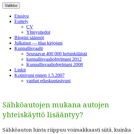
Siirry
Valikko
sisältöön
Etusivu
Esittely
CV
Yhteystiedot
Blogini säännöt
Julkaisut — tilaa kirjojani
Kunnallisvaalit
Seuraavat 400 000 helsinkiläistä
kunnallisvaaliohjelmani 2012
Kunnallisvaaliohjelmani 2008
Linkit
Kotisivuni ennen 1.5.2007
vanhat eduskuntasivuni
Sähköautojen mukana autojen
yhteiskäyttö lisääntyy?
Sähköau­ton hin­ta riip­puu voimakkaasti siitä, kuin­ka