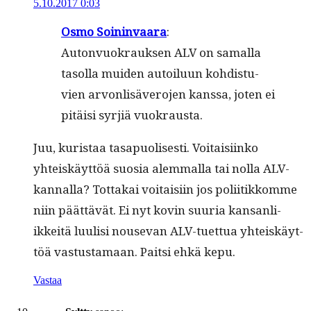
5.10.2017 0:03
Osmo Soin­in­vaara
:
Auton­vuokrauk­sen ALV on samal­la
tasol­la muiden autoilu­un kohdis­tu­
vien arvon­lisävero­jen kanssa, joten ei
pitäisi syr­jiä vuokrausta.
Juu, kuris­taa tas­a­puolis­es­ti. Voitaisi­inko
yhteiskäyt­töä suosia alem­mal­la tai nol­la ALV-
kan­nal­la? Tot­takai voitaisi­in jos poli­itikkomme
niin päät­tävät. Ei nyt kovin suuria kansan­li­
ikkeitä luulisi nou­se­van ALV-tuet­tua yhteiskäyt­
töä vas­tus­ta­maan. Pait­si ehkä kepu.
Vastaa