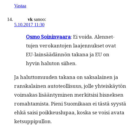
Vastaa
vk
sanoo:
5.10.2017 11:30
Osmo Soin­in­vaara
: Ei voi­da. Alen­net­
tu­jen verokan­to­jen laa­jen­nuk­set ovat
EU-lain­säädän­nön takana ja EU on
hyvin halu­ton siihen.
Ja halut­to­muu­den takana on sak­salainen ja
ran­skalainen auto­te­ol­lisu­us, jolle yhteiskäytön
voimakas lisään­tymi­nen merk­it­sisi bis­nek­sen
rom­ah­tamista. Pieni Suomikaan ei tästä syys­tä
ehkä saisi poikkeuslu­paa, kos­ka se voisi ava­ta
ketsuppipullon.