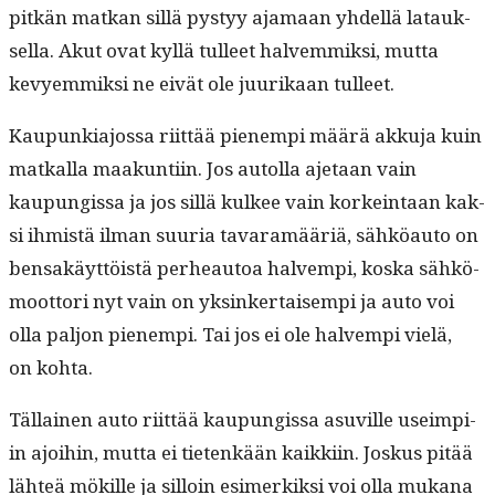
pitkän matkan sil­lä pystyy aja­maan yhdel­lä latauk­
sel­la. Akut ovat kyl­lä tulleet halvem­mik­si, mut­ta
kevyem­mik­si ne eivät ole juurikaan tulleet.
Kaupunki­a­jos­sa riit­tää pienem­pi määrä akku­ja kuin
matkalla maakun­ti­in. Jos autol­la aje­taan vain
kaupungis­sa ja jos sil­lä kul­kee vain korkein­taan kak­
si ihmistä ilman suuria tavaramääriä, sähköau­to on
ben­sakäyt­töistä per­heau­toa halvem­pi, kos­ka sähkö­
moot­tori nyt vain on yksinker­taisem­pi ja auto voi
olla paljon pienem­pi. Tai jos ei ole halvem­pi vielä,
on kohta.
Täl­lainen auto riit­tää kaupungis­sa asuville useimpi­
in ajoi­hin, mut­ta ei tietenkään kaikki­in. Joskus pitää
lähteä mökille ja sil­loin esimerkik­si voi olla mukana