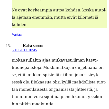
Ne ovat korkeampia autoa kohden, kos­ka autol­
la aje­taan enem­män, mut­ta eivät kilo­metriä
kohden.
Vastaa
Kaisa
sanoo:
5.10.2017 10:45
Biokaa­sul­lakin ajaa mukavasti ilman kasvi­
huonepäästöjä. Mökki­matko­jen ongel­mana on
se, että tankkaus­pis­teitä ei ihan joka risteyk­
sessä ole. Biokaa­sua olisi kyl­lä mah­dol­lista tuot­
taa mon­en­lais­es­ta orgaanis­es­ta jät­teestä, ja
tuotan­non voisi sijoit­taa pienehköi­hin yksiköi­
hin pitkin maakuntia.