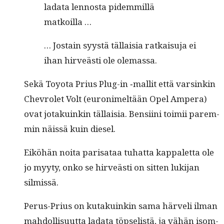
lada­ta lennos­ta pidem­mil­lä
matkoilla …
… Jostain syys­tä täl­laisia ratkaisu­ja ei
ihan hirveästi ole olemassa.
Sekä Toy­ota Prius Plug-in ‑mallit että varsinkin
Chevro­let Volt (euron­imeltään Opel Ampera)
ovat jotakuinkin täl­laisia. Ben­si­i­ni toimii parem­
min näis­sä kuin diesel.
Eiköhän noi­ta parisa­taa tuhat­ta kap­palet­ta ole
jo myy­ty, onko se hirveästi on sit­ten luk­i­jan
silmissä.
Perus-Prius on kutakuinkin sama härveli ilman
mah­dol­lisu­ut­ta lada­ta töpselistä, ja vähän isom­