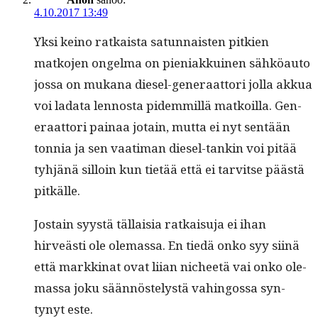
4.10.2017 13:49
Yksi keino ratkaista sat­un­nais­ten pitkien
matko­jen ongel­ma on pieni­akkuinen sähköau­to
jos­sa on mukana diesel-gen­er­aat­tori jol­la akkua
voi lada­ta lennos­ta pidem­mil­lä matkoil­la. Gen­
er­aat­tori painaa jotain, mut­ta ei nyt sen­tään
ton­nia ja sen vaa­ti­man diesel-tankin voi pitää
tyhjänä sil­loin kun tietää että ei tarvitse päästä
pitkälle.
Jostain syys­tä täl­laisia ratkaisu­ja ei ihan
hirveästi ole ole­mas­sa. En tiedä onko syy siinä
että markki­nat ovat liian nicheetä vai onko ole­
mas­sa joku sään­nöstelystä vahin­gos­sa syn­
tynyt este.