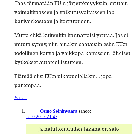
Taas tör­mätään EU:n jär­jet­tömyyk­si­in, erit­täin
voimakkaaseen ja vaiku­tus­val­taiseen lob­
bariverkos­toon ja korruptioon.
Mut­ta ehkä kuitenkin kan­nat­taisi yrit­tää. Jos ei
muu­ta syn­ny, niin ainakin saataisi­in esi­in EU:n
todel­li­nen kar­va ja vaikka­pa komis­sion läheiset
kytkök­set autoteollisuuteen.
Elämää olisi EU:n ulkop­uolel­lakin… jopa
parempaa.
Vastaa
Osmo Soininvaara
sanoo:
5.10.2017 21:43
Ja halut­to­muu­den takana on sak­