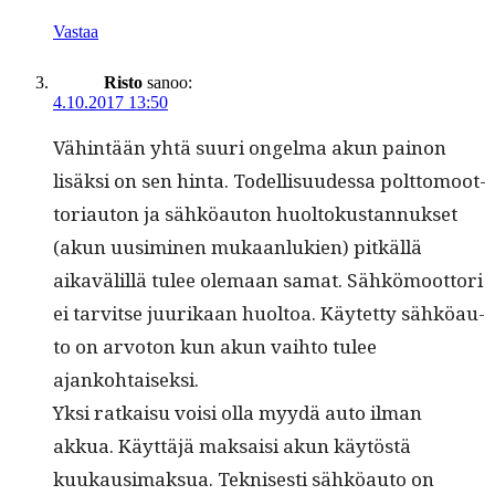
Vastaa
Risto
sanoo:
4.10.2017 13:50
Vähin­tään yhtä suuri ongel­ma akun pain­on
lisäk­si on sen hin­ta. Todel­lisu­udessa polt­to­moot­
to­ri­au­ton ja sähköau­ton huoltokus­tan­nuk­set
(akun uusimi­nen mukaan­lukien) pitkäl­lä
aikavälil­lä tulee ole­maan samat. Sähkö­moot­tori
ei tarvitse juurikaan huoltoa. Käytet­ty sähköau­
to on arvo­ton kun akun vai­h­to tulee
ajankohtaiseksi.
Yksi ratkaisu voisi olla myy­dä auto ilman
akkua. Käyt­täjä mak­saisi akun käytöstä
kuukausi­mak­sua. Teknis­es­ti sähköau­to on