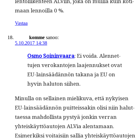
lentoli­iken­teen ALVi­in, joka on muil­la kuin koti­
maan lennoil­la 0 %.
Vastaa
komme
sanoo:
5.10.2017 14:38
Osmo Soin­in­vaara
: Ei voi­da. Alen­net­
tu­jen verokan­to­jen laa­jen­nuk­set ovat
EU-lain­säädän­nön takana ja EU on
hyvin halu­ton siihen.
Min­ul­la on sel­l­ainen mieliku­va, että nykyisen
EU-lain­säädän­nön puit­teis­sakin olisi niin halut­
taes­sa mah­dol­lista pystyä jonkin ver­ran
yhteiskäyt­töau­to­jen ALVia alen­ta­maan.
Esimerkik­si voitaisi­in sal­lia yhteiskäyt­töau­to­jen