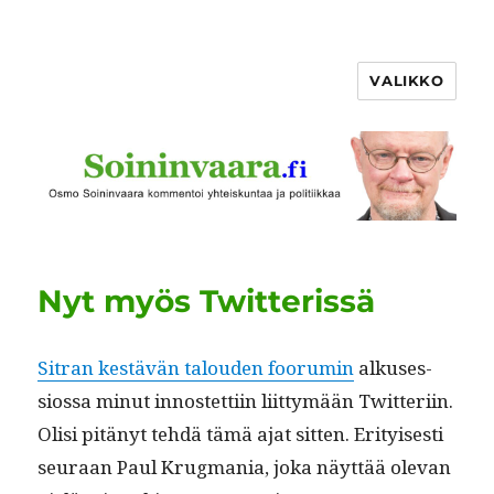
VALIKKO
Nyt myös Twitterissä
Sitran kestävän talouden foo­ru­min
alkuses­
sios­sa min­ut innos­tet­ti­in liit­tymään Twit­teri­in.
Olisi pitänyt tehdä tämä ajat sit­ten. Eri­tyis­es­ti
seu­raan Paul Krug­ma­nia, joka näyt­tää ole­van