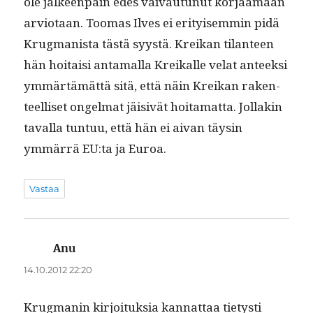
ole jäl­keen­päin edes vaivau­tunut kor­jaa­maan
arvio­taan. Toomas Ilves ei eri­tyisem­min pidä
Krug­man­ista tästä syys­tä. Kreikan tilanteen
hän hoitaisi anta­mal­la Kreikalle velat anteek­si
ymmärtämät­tä sitä, että näin Kreikan rak­en­
teel­liset ongel­mat jäi­sivät hoita­mat­ta. Jol­lakin
taval­la tun­tuu, että hän ei aivan täysin
ymmär­rä EU:ta ja Euroa.
Vastaa
Anu
sanoo:
14.10.2012 22:20
Krug­manin kir­joituk­sia kan­nat­taa tietysti