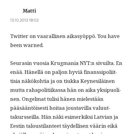
Matti
sanoo:
13.10.2012 18:02
Twit­ter on vaar­alli­nen aikasyöp­pö. You have
been warned.
Seurasin vuosia Krug­ma­nia NYT:n sivuil­ta. En
enää. Hänel­lä on paljon hyviä finanssipoli­it­
tisia näköko­htia ja on tiuk­ka Key­ne­siläi­nen
mut­ta rahapoli­ti­ikas­sa hän on aika yksipuo­li­
nen. Ongel­mat tulisi hänen mielestään
pääsään­töis­es­ti hoitaa jous­tavil­la val­u­ut­
takurs­seil­la. Hän näki esimerkik­si Lat­vian ja
Eestin talousti­lanteet täy­del­lisen väärin eikä