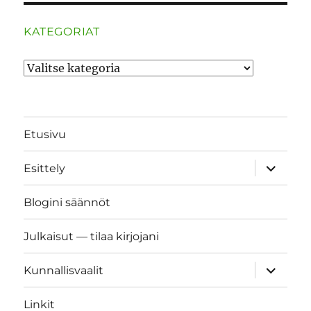
KATEGORIAT
Kategoriat
Etusivu
näytä
Esittely
alavalik
Blogini säännöt
Julkaisut — tilaa kirjojani
näytä
Kunnallisvaalit
alavalik
Linkit