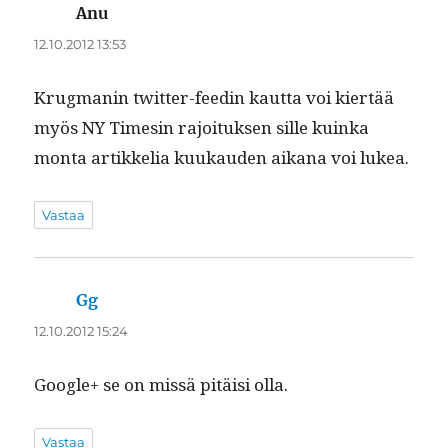
Anu
sanoo:
12.10.2012 13:53
Krug­manin twit­ter-feed­in kaut­ta voi kiertää
myös NY Timesin rajoituk­sen sille kuin­ka
mon­ta artikke­lia kuukau­den aikana voi lukea.
Vastaa
Gg
sanoo:
12.10.2012 15:24
Google+ se on mis­sä pitäisi olla.
Vastaa