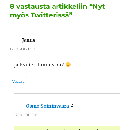
o
I
p
a
8 vastausta artikkeliin “Nyt
o
n
p
m
myös Twitterissä”
k
Janne
sanoo:
12.10.2012 8:53
…ja twit­ter-tun­nus oli?
Vastaa
Osmo Soininvaara
sanoo:
12.10.2012 10:22