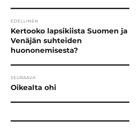
Artikkelien
EDELLINEN
selaus
Kertooko lapsikiista Suomen ja
Edellinen
artikkeli:
Venäjän suhteiden
huononemisesta?
SEURAAVA
Oikealta ohi
Seuraava
artikkeli: