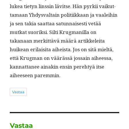
lukea tietyn linssin lävitse. Hän pyrkii vaikut­
ta­maan Yhdys­val­tain poli­ti­ikkaan ja vaalei­hin
ja sen takia saat­taa sat­un­nais­es­ti vetää
mutkat suorik­si. Silti Krug­manil­la on
takanaan merkit­tävä määrä artikkelei­ta
huikean eri­laisi­ta aiheista. Jos on sitä mieltä,
että Krug­man on väärässä jos­sain aiheessa,
kan­nat­ta­nee ainakin ensin pere­htyä itse
aiheeseen paremmin.
Vastaa
Vastaa