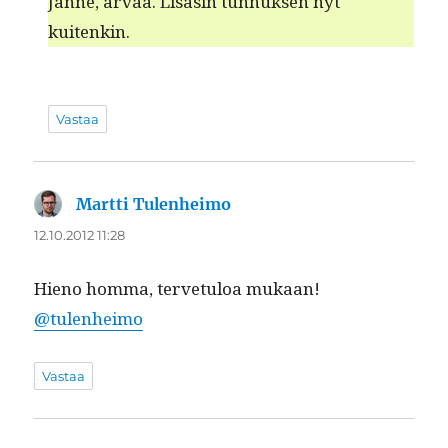
Janne, arvaa. Lisäsin tun­nuk­sen nyt
kuitenkin.
Vastaa
Martti Tulenheimo
sanoo:
12.10.2012 11:28
Hieno hom­ma, ter­ve­tu­loa mukaan!
@tulenheimo
Vastaa