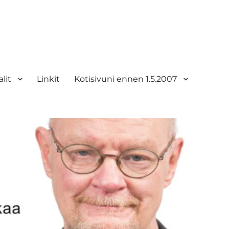
lit
Linkit
Kotisivuni ennen 1.5.2007