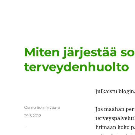
Miten järjestää sos
terveydenhuolto
Julka­istu blogi­n
Kirjoittaja
Osmo Soininvaara
Jos maa­han perus
Julkaistu
29.3.2012
ter­veyspalve­lut
Kategoriat
_
hti­maan koko pak