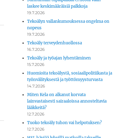
laskee keskimääräisiä palkkoja
19.7.2026
Tekoälyn vallankumouksessa ongelma on
nopeus
19.7.2026
Tekoäly terveydenhuollossa
16.7.2026
Tekoäly ja työajan lyhentäminen
15.7.2026
Huomioita tekoälystä, sosiaalipolitiikasta ja
työnvälityksestä ja työttömyysturvasta
14.7.2026
Miten Kela on alkanut korvata
lainvastaisesti sairaaloissa annosteltavia
lääkkeitä?
12.7.2026
Tuoko tekoäly tuhon vai helpotuksen?
12.7.2026
HSL häviää lyhyillä matkoilla takseille.