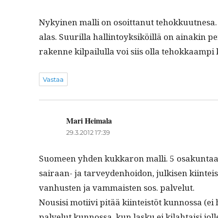
Nykyi­nen malli on osoit­tanut tehokku­ut­ne­sa
alas. Suuril­la hallintoyk­siköil­lä on ainakin 
rakenne kil­pailul­la voi siis olla tehokkaampi
Vastaa
Mari Heimala
sanoo:
29.3.2012 17:39
Suomeen yhden kukkaron malli. 5 osakun­taa,
sairaan- ja tar­vey­den­hoidon, julkisen kiin­te
van­hus­ten ja vam­mais­ten sos. palvelut.
Nousisi moti­ivi pitää kiin­teistöt kun­nos­sa 
palve­lut kun­nos­sa, kun lasku ei kilah­taisi jo