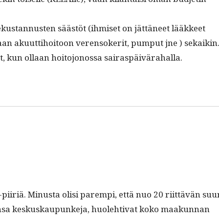
kus­tan­nusten säästöt (ihmiset on jät­täneet lääk­keet
aan aku­ut­ti­hoitoon veren­soker­it, pumput jne ) sekaikin
, kun ollaan hoito­jonos­sa sairaspäivärahalla.
e-piir­iä. Minus­ta olisi parem­pi, että nuo 20 riit­tävän suu
ien­sa keskuskaupunke­ja, huole­hti­vat koko maakun­nan