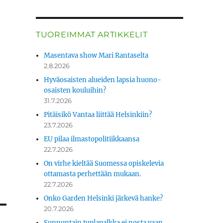
TUOREIMMAT ARTIKKELIT
Masentava show Mari Rantaselta
2.8.2026
Hyväosaisten alueiden lapsia huono-
osaisten kouluihin?
31.7.2026
Pitäisikö Vantaa liittää Helsinkiin?
23.7.2026
EU pilaa ilmastopolitiikkaansa
22.7.2026
On virhe kieltää Suomessa opiskelevia
ottamasta perhettään mukaan.
22.7.2026
Onko Garden Helsinki järkevä hanke?
20.7.2026
Sunnuntain tuplapalkka ei nosta vaan