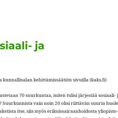
iaali- ja
a kun­nal­lisalan kehit­tämis­säätiön sivuil­la (kaks.fi)
te­taan 70 suurkun­taa, miten tulisi jär­jestää sosi­aali- 
? Suurkun­nista vain noin 20 olisi riit­tävän suuria huole
etista itse, siis myös erikois­sairaan­hoi­dos­ta yliopis­to­