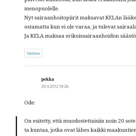
menopuolelle.
Nyt sairaan­hoitopi­ir­it mak­sa­vat KELAn lääke
osta­mat­ta kun ei ole varaa, ja tule­vat sairaal
Ja KELA mak­saa erikois­sairaan­hoidon säästöt
Vastaa
pekka
sanoo:
29.3.2012 18:26
Ode:
On esitet­ty, että muo­dostet­taisi­in noin 20 sot
ta kun­taa, jot­ka ovat läh­es kaik­ki maakun­t