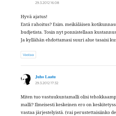
29.3.2012 16:08
Hyvä aja­tus!
Entä rahoi­tus? Esim. meikäläisen kotikun­nas­sa
bud­jetista. Tosin nyt pon­nis­tel­laan kus­tan­nus
Ja kyl­lähän ehdot­ta­masi suuri alue tasaisi k
Vastaa
Juho Laatu
sanoo:
29.3.2012 17:32
Miten tuo vas­tuukun­ta­malli olisi tehokkaamp
malli? Ilmeis­es­ti keskeinen ero on keskite­tys
vas­taa jär­jeste­ly­istä. (vai perustet­taisi­inko