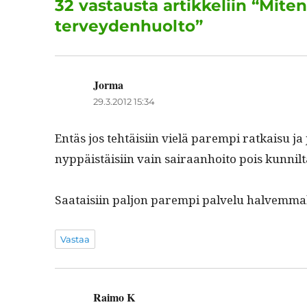
32 vastausta artikkeliin “Miten 
o
terveydenhuolto”
k
Jorma
sanoo:
29.3.2012 15:34
Entäs jos tehtäisi­in vielä parem­pi ratkaisu ja jä
nyppäistäisi­in vain sairaan­hoito pois kunnil
Saataisi­in paljon parem­pi palvelu halvem­mal
Vastaa
Raimo K
sanoo: