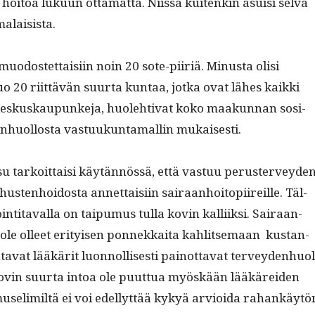
 hoitoa luku­un otta­mat­ta. Niis­sä kuitenkin asu­isi selvä
alaisista.
 muo­dostet­taisi­in noin 20 sote-piir­iä. Minus­ta olisi
o 20 riit­tävän suur­ta kun­taa, jot­ka ovat läh­es kaik­ki
keskuskaupunke­ja, huole­hti­vat koko maakun­nan sosi­
den­huol­losta vas­tuukun­ta­mallin mukaisesti.
su tarkoit­taisi käytän­nössä, että vas­tuu peruster­vey­de
hus­ten­hoi­dos­ta annet­taisi­in sairaan­hoitopi­ireille. Täl­
oin­ti­taval­la on taipumus tul­la kovin kalli­ik­si. Sairaan­
t ole olleet eri­tyisen pon­nekkai­ta kahlit­se­maan kus­tan­
a­vat lääkärit luon­nol­lis­es­ti pain­ot­ta­vat ter­vey­den­huol
 kovin suur­ta intoa ole puut­tua myöskään lääkärei­den
a­muse­lim­iltä ei voi edel­lyt­tää kykyä arvioi­da rahankäytö