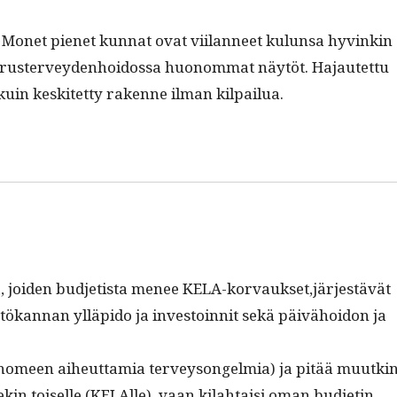
. Mon­et pienet kun­nat ovat viilan­neet kulun­sa hyvinkin
peruster­vey­den­hoi­dos­sa huonom­mat näytöt. Hajautet­tu
 kuin keskitet­ty rakenne ilman kilpailua.
 joiden bud­jetista menee KELA-korvaukset,järjestävät
istökan­nan ylläpi­do ja investoin­nit sekä päivähoidon ja
(ei home­en aiheut­tamia ter­veysongelmia) ja pitää muutki
llekin toiselle (KELAlle), vaan kilah­taisi oman bud­jetin