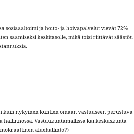
 sosi­aaal­toi­mi ja hoito- ja hoiva­palve­lut vievät 72%
ten saamisek­si keski­ta­solle, mikä toisi riit­tävät säästöt.
ustannuksia.
i kuin nykyi­nen kun­tien omaan vas­tu­useen perus­tu­va
sä hallinnos­sa. Vas­tuukun­ta­mallis­sa kai keskuskun­ta
 demokraat­ti­nen aluehallinto?)