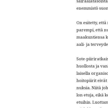
sairaalata­soista
enem­mistö suom
On esitet­ty, että
parem­pi, että nu
maakun­tien­sa 
aali- ja ter­vey­
Sote-piiri­ratkai
huol­losta ja van­
laisel­la organ­is
hoitopi­ir­it eivä
nuk­sia. Niitä joht
lon etu­ja, eikä
etu­i­hin. Luot­t