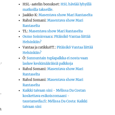
HSL-aatelin bonukset
:
HSL häviää lyhyillä
matkoilla takseille.
Jaakko K
:
Masentava show Mari Rantaselta
Rahul Somani
:
Masentava show Mari
Rantaselta
TL
:
Masentava show Mari Rantaselta
Osmo Soininvaara
:
Pitäisikö Vantaa liittää
Helsinkiin?
Vantaa ja ratikkaYT.
:
Pitäisikö Vantaa liittää
Helsinkiin?
Ö
:
Sunnuntain tuplapalkka ei nosta vaan
n­
laskee keskimääräisiä palkkoja
Rahul Somani
:
Masentava show Mari
Rantaselta
Rahul Somani
:
Masentava show Mari
Rantaselta
Kaikki taivaan sini - Mélissa Da Costan
­
koskettava esikoisromaani -
taustamedia.fi
:
Mélissa Da Costa: Kaikki
taivaan sini
n