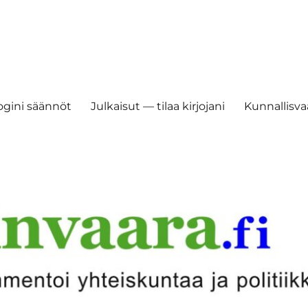
ogini säännöt
Julkaisut — tilaa kirjojani
Kunnallisvaa