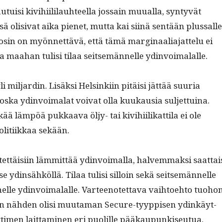
u­isi kivi­hi­ililauh­teel­la jos­sain muual­la, syn­tyvät
ä oli­si­vat aika pienet, mut­ta kai siinä sen­tään plus­salle
 osin on myön­net­tävä, että tämä mar­gin­aali­a­jat­telu ei
a maa­han tulisi tilaa seit­semän­nelle ydinvoimalalle.
li mil­jardin. Lisäk­si Helsinki­in pitäisi jät­tää suuria
 kos­ka ydin­voimalat voivat olla kuukau­sia sul­jet­tuina.
ä läm­pöä pukkaa­va öljy- tai kivi­hi­ilikat­ti­la ei ole
li­ti­ikkaa sekään.
et­täisi­in läm­mit­tää ydin­voimal­la, halvem­mak­si saat­tai
 se ydin­sähköl­lä. Tilaa tulisi sil­loin sekä seit­semän­nelle
elle ydin­voimalalle. Var­teenotet­ta­va vai­h­toe­hto tuo­ho
en näh­den olisi muu­ta­man Secure-tyyp­pisen ydinkäyt­
ti­men lait­ta­mi­nen eri puo­lille pääkaupunkiseutua.