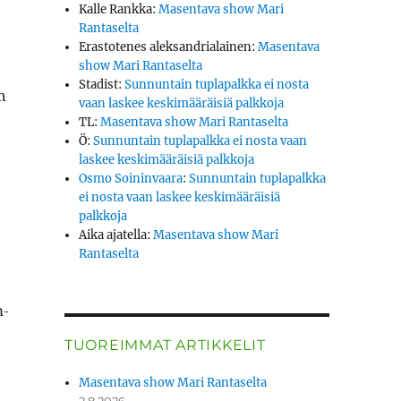
Kalle Rankka
:
Masentava show Mari
Rantaselta
Erastotenes aleksandrialainen
:
Masentava
show Mari Rantaselta
Stadist
:
Sunnuntain tuplapalkka ei nosta
n
vaan laskee keskimääräisiä palkkoja
TL
:
Masentava show Mari Rantaselta
Ö
:
Sunnuntain tuplapalkka ei nosta vaan
laskee keskimääräisiä palkkoja
Osmo Soininvaara
:
Sunnuntain tuplapalkka
ei nosta vaan laskee keskimääräisiä
palkkoja
Aika ajatella
:
Masentava show Mari
Rantaselta
m­
TUOREIMMAT ARTIKKELIT
Masentava show Mari Rantaselta