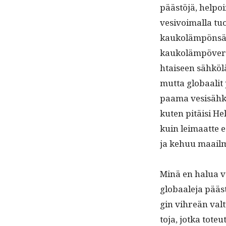
päästöjä, hel­poin
vesivoimal­la tuo
kaukoläm­pön­sä 
kaukoläm­pöverkos­
htaiseen sähköläm
mut­ta globaalit 
paa­ma vesisähkö p
kuten pitäisi He
kuin leimaat­te e
ja kehuu maail­
Minä en halua väh
globaale­ja pääst
gin vihreän val­t
to­ja, jot­ka tote