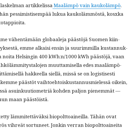
laskel­man artikke­lis­sa
Maaläm­pö vain kaukoläm­pö
.
hän pes­simistisem­pää lukua kaukoläm­möstä, kosx­ka
totappioita.
simme vähen­tämään globaale­ja päästöjä Suomen kiin­
­tyk­ses­tä, emme alka­isi ensin ja suurim­mil­la kus­tan­nuk­
aan noi­ta Helsin­gin 400 kWh:n/1000 kWh päästöjä, vaan
ähköläm­mi­tys­talo­jen muut­tamisel­la edes maaläm­pö­
t­tämisel­lä hak­keel­la siel­lä, mis­sä se on logis­tis­es­ti
skemme päästöt vai­h­toe­htoiskus­tan­nus­mielessä oikein,
is­sä asuinkuu­tiometriä kohden paljon pienem­mät —
uun maan päästöistä.
et­ty läm­mitet­täväk­si biopolt­toaineil­la. Tähän ovat
yös vihreät sor­tuneet. Jonkin ver­ran biopolt­toainei­ta