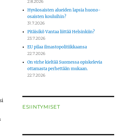
2.8.2026
Hyväosaisten alueiden lapsia huono-
osaisten kouluihin?
31.7.2026
Pitäisikö Vantaa liittää Helsinkiin?
23.7.2026
EU pilaa ilmastopolitiikkaansa
22.7.2026
On virhe kieltää Suomessa opiskelevia
ottamasta perhettään mukaan.
22.7.2026
si
ESIINTYMISET
n