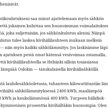
henisivät.
stik­oulu­tuk­seni saa min­ut ajat­tele­maan myös sähkön
, että jokainen kulut­taa sen huonoim­man voimalaitok­se
, joka sul­jet­taisi­in, jos sähkönku­lu­tus alenisi. Niin­pä
lu­tus tulee laskea kivi­hi­ililauh­teen mukaan melkein
 niin myös kaik­ki sähköläm­mi­tys. Jos lask­isimme läpi
tyn ajatuk­sen pestä omat käten­sä vesivoimaa osta­mal­la,
kivi­hi­ililauh­teel­la se Helsin­ki sil­loin tosi­asi­as­sa
 lämpiää Oslokin — tan­skalaisel­la kivihiilisähköllä.
 lauhdesähköo­le­tus­ta, tuhanteen kilo­wat­ti­tun­ti­in lä
ivi­hi­iltä sähköläm­mi­tyk­sessä 2400 kWh, maaläm­pöä
00 kWh ja kaukoläm­mössä 400 kWh. Turpeen hiilid­iok­
 kym­menisen pros­ent­tia kivi­hi­iltäkin huonom­pia. Olen