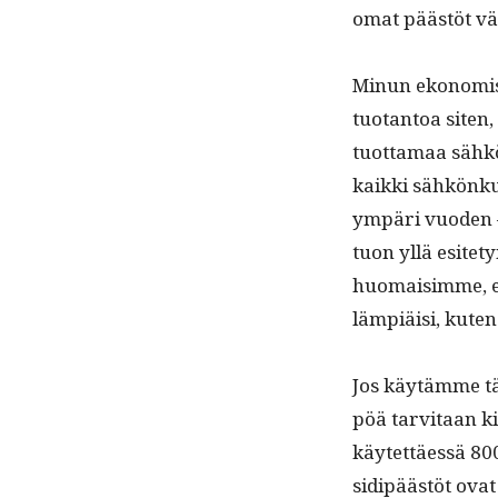
omat päästöt vä
Min­un ekon­o­mi
tuotan­toa siten
tuot­ta­maa sähköä
kaik­ki sähkönku­
ympäri vuo­den —
tuon yllä esite­
huo­maisimme, että 
lämpiäisi, kuten
Jos käytämme tätä
pöä tarvi­taan k
käytet­täessä 8
sidipäästöt ovat