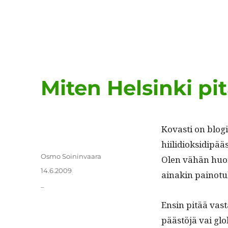
Miten Helsinki pi
Kovasti on blogil
hiilid­iok­sidipää
Kirjoittaja
Osmo Soininvaara
Olen vähän huon
Julkaistu
14.6.2009
ainakin pain­o­tu
Kategoriat
_
Ensin pitää vas­
päästöjä vai glo