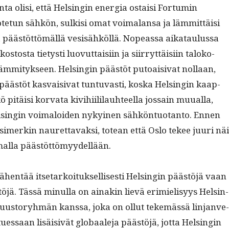
­ta olisi, että Helsin­gin ener­gia ostaisi For­tu­min
te­tun sähkön, sulk­isi omat voimalansa ja läm­mit­täisi
päästöt­tömäl­lä vesisähköl­lä. Nopeas­sa aikataulus­sa
tos­ta tietysti luovut­taisi­in ja siir­ryt­täisi­in taloko­
­mi­tyk­seen. Helsin­gin päästöt putoaisi­vat nol­laan,
päästöt kas­vaisi­vat tun­tu­vasti, kos­ka Helsin­gin kaap­
itäisi kor­va­ta kivi­hi­ililauh­teel­la jos­sain muual­la,
lsin­gin voimaloiden nykyi­nen sähkön­tuotan­to. Ennen
simerkin nau­ret­tavak­si, totean että Oslo tekee juuri nä
mal­la päästöttömyydellään.
en­tää itse­tarkoituk­sel­lis­es­ti Helsin­gin päästöjä vaan
öjä. Tässä min­ul­la on ainakin lievä erim­ielisyys Helsin­
u­us­to­ryh­män kanssa, joka on ollut tekemässä lin­jan­ve­
utues­saan lisäi­sivät globaale­ja päästöjä, jot­ta Helsin­gin