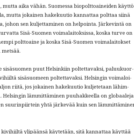
, mut­ta aika vähän. Suomes­sa biopolt­toainei­den käyt­tö
da, mut­ta jokainen hakekuu­tio kan­nat­taa polt­taa siinä
, johon sen kul­jet­ta­mi­nen on hel­poin­ta. Järkev­in­tä on
 tur­vat­ta Sisä-Suomen voimalaitok­sis­sa, kos­ka turve on
pahempi polt­toaine ja kos­ka Sisä-Suomen voimalaitok­set
 metsää.
sisä­suomen puut Helsinki­in poltet­tavak­si, paluukuor­
i­hi­iltä sisä­suomeen poltet­tavak­si. Helsin­gin voimaloi­
aljon riitä, jos jokainen hakekuu­tio kul­jete­taan lähim­
Helsin­gin läm­mit­tämi­nen puuhak­keel­la on globaale­ja
n suur­in­pi­irtein yhtä järkevää kuin sen läm­mit­tämi­ne
ivi­hi­iltä ylipään­sä käytetään, sitä kan­nat­taa käyt­tää