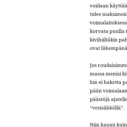
voidaan käyt­tää
tulee mak­si­moi­
voimalaitok­ses­sa
kor­va­ta puul­la
kivi­hi­iltäkin 
ovat lähempänä
Jos roudaisimme 
mas­sa menisi kiv
hin ei haket­ta p
pään voimalaan. 
päästöjä ajatelle
“vesisähköl­lä”.
Niin kauan kuin k