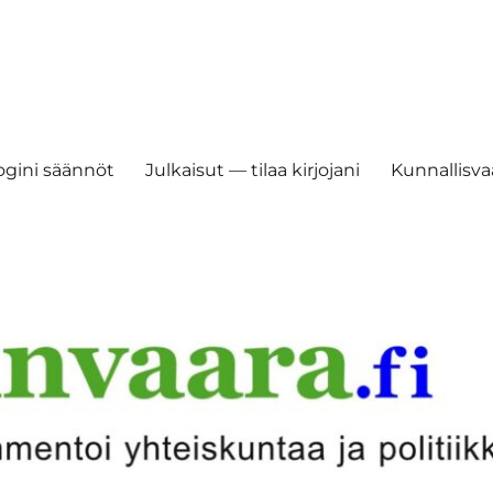
ogini säännöt
Julkaisut — tilaa kirjojani
Kunnallisvaa