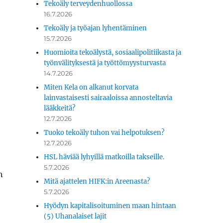
Tekoäly terveydenhuollossa
16.7.2026
Tekoäly ja työajan lyhentäminen
15.7.2026
Huomioita tekoälystä, sosiaalipolitiikasta ja
työnvälityksestä ja työttömyysturvasta
14.7.2026
Miten Kela on alkanut korvata
lainvastaisesti sairaaloissa annosteltavia
lääkkeitä?
12.7.2026
Tuoko tekoäly tuhon vai helpotuksen?
12.7.2026
HSL häviää lyhyillä matkoilla takseille.
5.7.2026
n
Mitä ajattelen HIFK:in Areenasta?
5.7.2026
Hyödyn kapitalisoituminen maan hintaan
(5) Uhanalaiset lajit