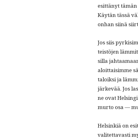
esit­tänyt tämän 
Käytän tässä vä
onhan siinä siir
Jos siis pyrk­i
teistö­jen läm­mi
sil­la jah­taa­m
aloit­taisimme s
taloik­si ja läm­mi
järkevää. Jos la
ne ovat Helsing
mur­to osa — m
Helsinkiä on esit
valitet­tavasti m