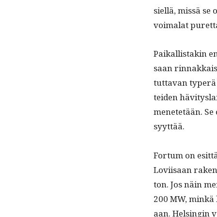
siel­lä, mis­sä s
voimalat puret­ta
Paikallis­takin ene
saan rin­nakkais
tut­ta­van type­r
tei­den hävi­tys­l
menetetään. Se ol
syyttää.
For­tum on esit­t
Lovi­isaan raken
ton. Jos näin men
200 MW, minkä li
aan. Helsin­gin v