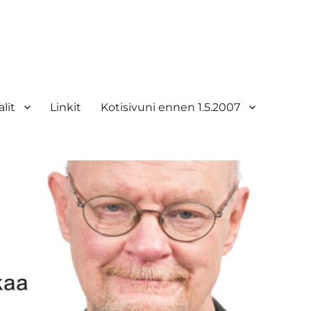
lit
Linkit
Kotisivuni ennen 1.5.2007