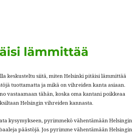
täisi lämmittää
la keskustel­tu siitä, miten Helsin­ki pitäisi läm­mit­tää
stöjä tuot­ta­mat­ta ja mikä on vihrei­den kan­ta asi­aan.
o vas­taa­maan tähän, kos­ka oma kan­tani poikkeaa
k­sil­taan Helsin­gin vihrei­den kannasta.
ta­ta kysymyk­seen, pyrim­mekö vähen­tämään Helsin­gin
baale­ja päästöjä. Jos pyrimme vähen­tämään Helsin­gin