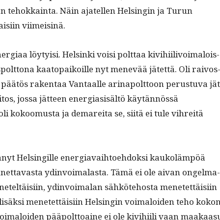
e on tehokkain­ta. Näin ajatellen Helsin­gin ja Turun
isi­in viimeisinä.
r­giaa löy­ty­isi. Helsin­ki voisi polt­taa kivi­hi­ilivoimalois­
polt­tona kaatopaikoille nyt menevää jätet­tä. Oli raivos
ä päätös rak­en­taa Van­taalle ari­napolt­toon perus­tu­va jät
aitos, jos­sa jät­teen ener­gia­sisältö käytän­nössä
i kokoomus­ta ja demare­i­ta se, siitä ei tule vihre­itä
änyt Helsingille ener­giavai­h­toe­hdok­si kaukoläm­pöä
­net­tavas­ta ydin­voimalas­ta. Tämä ei ole aivan ongel­ma­
eteltäisi­in, ydin­voimalan sähköte­hos­ta menetet­täisi­in
säk­si menetet­täisi­in Helsin­gin voimaloiden teho kokon
oimaloiden pääpolt­toaine ei ole kivi­hi­ili vaan maakaa­s