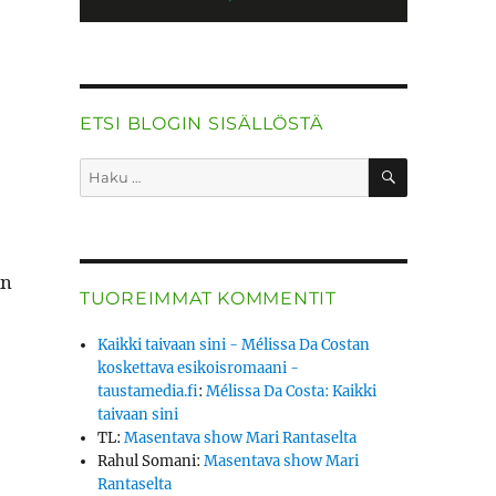
ETSI BLOGIN SISÄLLÖSTÄ
HAKU
Etsi:
in
TUOREIMMAT KOMMENTIT
Kaikki taivaan sini - Mélissa Da Costan
koskettava esikoisromaani -
taustamedia.fi
:
Mélissa Da Costa: Kaikki
taivaan sini
TL
:
Masentava show Mari Rantaselta
Rahul Somani
:
Masentava show Mari
Rantaselta