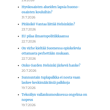
2.8.2026
Hyväosaisten alueiden lapsia huono-
osaisten kouluihin?
31.7.2026
Pitäisikö Vantaa liittää Helsinkiin?
23.7.2026
EU pilaa ilmastopolitiikkaansa
22.7.2026
On virhe kieltää Suomessa opiskelevia
ottamasta perhettään mukaan.
22.7.2026
Onko Garden Helsinki järkevä hanke?
20.7.2026
Sunnuntain tuplapalkka ei nosta vaan
laskee keskimääräisiä palkkoja
19.7.2026
Tekoälyn vallankumouksessa ongelma on
nopeus
19.7.2026