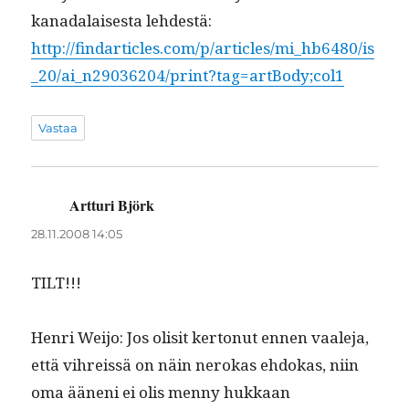
kanadalais­es­ta lehdestä:
http://findarticles.com/p/articles/mi_hb6480/is
_20/ai_n29036204/print?tag=artBody;col1
Vastaa
Artturi Björk
sanoo:
28.11.2008 14:05
TILT!!!
Hen­ri Wei­jo: Jos olisit ker­tonut ennen vaale­ja,
että vihreis­sä on näin nerokas ehdokas, niin
oma ääneni ei olis men­ny hukkaan