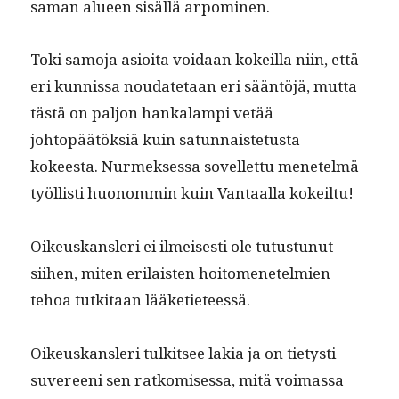
saman alueen sisäl­lä arpominen.
Toki samo­ja asioi­ta voidaan kokeil­la niin, että
eri kun­nis­sa nou­date­taan eri sään­töjä, mut­ta
tästä on paljon han­kalampi vetää
johtopäätök­siä kuin sat­un­nais­te­tus­ta
kokeesta. Nurmek­ses­sa sovel­let­tu menetelmä
työl­listi huonom­min kuin Van­taal­la kokeiltu!
Oikeuskans­leri ei ilmeis­es­ti ole tutus­tunut
siihen, miten eri­lais­ten hoit­o­menetelmien
tehoa tutk­i­taan lääketieteessä.
Oikeuskans­leri tulk­it­see lakia ja on tietysti
suvereeni sen ratkomises­sa, mitä voimas­sa