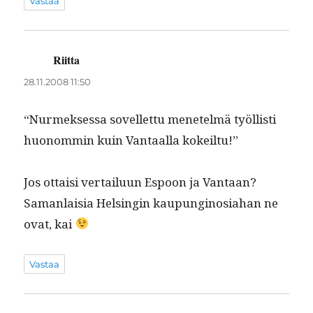
Vastaa
Riitta
sanoo:
28.11.2008 11:50
“Nurmek­ses­sa sovel­let­tu menetelmä työl­listi
huonom­min kuin Van­taal­la kokeiltu!”
Jos ottaisi ver­tailu­un Espoon ja Van­taan?
Saman­laisia Helsin­gin kaupungi­nosi­a­han ne
ovat, kai
Vastaa