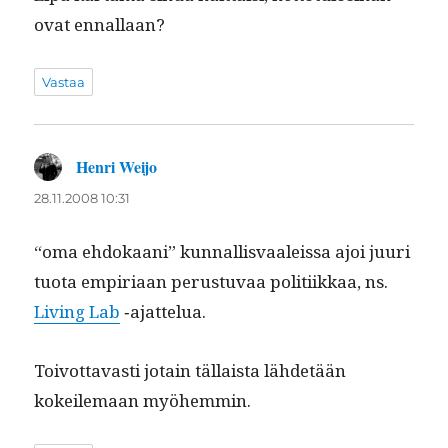
ovat ennallaan?
Vastaa
Henri Weijo
sanoo:
28.11.2008 10:31
“oma ehdokaani” kun­nal­lis­vaaleis­sa ajoi juuri
tuo­ta empiri­aan perus­tu­vaa poli­ti­ikkaa, ns.
Liv­ing Lab
‑ajat­telua.
Toiv­ot­tavasti jotain täl­laista lähde­tään
kokeile­maan myöhemmin.