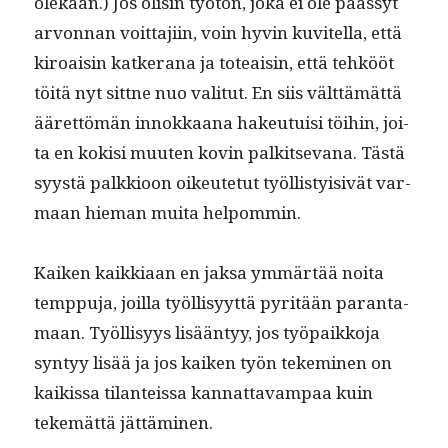
olekaan.) Jos olisin työtön, joka ei ole päässyt
arvon­nan voit­ta­ji­in, voin hyvin kuvitel­la, että
kiroaisin katk­er­ana ja toteaisin, että tehkööt
töitä nyt sit­tne nuo val­i­tut. En siis vält­tämät­tä
ääret­tömän innokkaana hakeu­tu­isi töi­hin, joi­
ta en kok­isi muuten kovin palk­it­se­vana. Tästä
syys­tä palkkioon oikeutetut työl­listy­i­sivät var­
maan hie­man mui­ta helpommin.
Kaiken kaikki­aan en jak­sa ymmärtää noi­ta
temp­pu­ja, joil­la työl­lisyyt­tä pyritään paran­ta­
maan. Työl­lisyys lisään­tyy, jos työ­paikko­ja
syn­tyy lisää ja jos kaiken työn tekem­i­nen on
kaikissa tilanteis­sa kan­nat­tavam­paa kuin
tekemät­tä jättäminen.