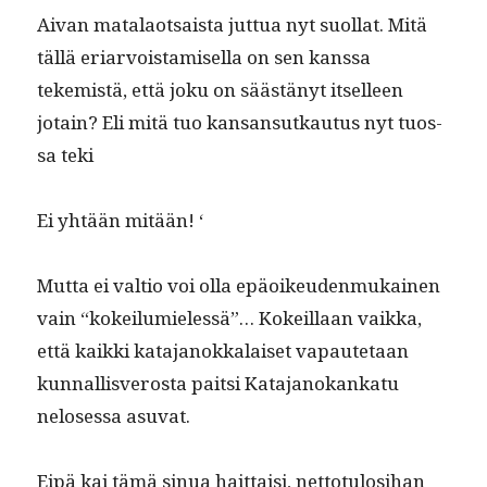
Aivan mata­laot­saista jut­tua nyt suol­lat. Mitä
täl­lä eri­ar­vois­tamisel­la on sen kanssa
tekemistä, että joku on säästänyt itselleen
jotain? Eli mitä tuo kansan­sutkau­tus nyt tuos­
sa teki
Ei yhtään mitään! ‘
Mut­ta ei val­tio voi olla epäoikeu­den­mukainen
vain “kokei­lu­mielessä”… Kokeil­laan vaik­ka,
että kaik­ki kata­janokkalaiset vapaute­taan
kun­nal­lisveros­ta pait­si Kata­janokankatu
neloses­sa asuvat.
Eipä kai tämä sin­ua hait­taisi, net­to­tu­losi­han