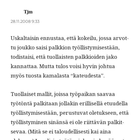
Tjm
sanoo:
28.11.2008 9:33
Uskaltaisin ennus­taa, että kokeilu, jos­sa arvot­
tu joukko saisi palkkion työl­listymis­es­tään,
todis­taisi, että tuol­lais­ten palkkioiden jako
kan­nat­taa. Mut­ta tulos voisi hyvin johtua
myös tuos­ta kamalas­ta “kateud­es­ta”.
Tuol­laiset mallit, jois­sa työ­paikan saavaa
työtön­tä palk­i­taan jol­lakin eril­lisel­lä etu­udel­la
työl­listymis­es­tään, perus­tu­vat ole­tuk­seen, että
työl­listymi­nen sinän­sä ei ole riit­tävän palk­it­
se­vaa. (Mitä se ei taloudel­lis­es­ti kai aina