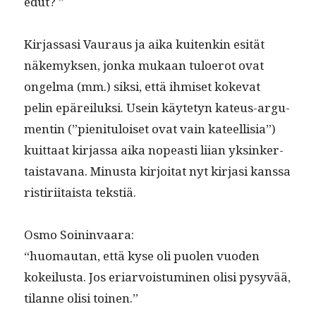
edut? ”
Kir­jas­sasi Vau­raus ja aika kuitenkin esität
näke­myk­sen, jon­ka mukaan tulo­erot ovat
ongel­ma (mm.) sik­si, että ihmiset koke­vat
pelin epäreiluk­si. Usein käyte­tyn kateus-argu­
mentin (”pien­i­t­u­loiset ovat vain kateel­lisia”)
kuit­taat kir­jas­sa aika nopeasti liian yksinker­
tais­ta­vana. Minus­ta kir­joi­tat nyt kir­jasi kanssa
ris­tiri­itaista tekstiä.
Osmo Soin­in­vaara:
“huo­mau­tan, että kyse oli puolen vuo­den
kokeilus­ta. Jos eri­ar­vois­tu­mi­nen olisi pysyvää,
tilanne olisi toinen.”