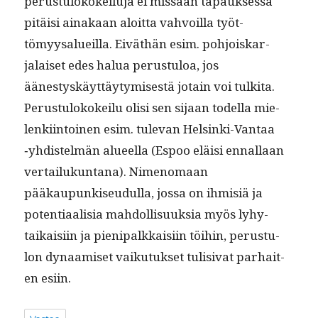
perus­tu­lokokeilu­ja ei mis­sään tapauk­ses­sa
pitäisi ainakaan aloit­ta vahvoil­la työt­
tömyysalueil­la. Eiväthän esim. pohjoiskar­
jalaiset edes halua perus­tu­loa, jos
äänestyskäyt­täy­tymis­es­tä jotain voi tulki­ta.
Perus­tu­lokokeilu olisi sen sijaan todel­la mie­
lenki­in­toinen esim. tule­van Helsin­ki-Van­taa
‑yhdis­telmän alueel­la (Espoo eläisi ennal­laan
ver­tailukun­tana). Nimeno­maan
pääkaupunkiseudul­la, jos­sa on ihmisiä ja
poten­ti­aal­isia mah­dol­lisuuk­sia myös lyhy­
taikaisi­in ja pieni­palkkaisi­in töi­hin, perus­tu­
lon dynaamiset vaiku­tuk­set tuli­si­vat parhait­
en esiin.