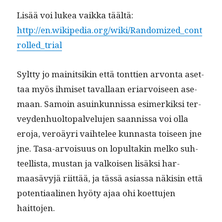
Lisää voi lukea vaik­ka täältä:
http://en.wikipedia.org/wiki/Randomized_cont
rolled_trial
Sylt­ty jo mainit­sikin että tont­tien arvon­ta aset­
taa myös ihmiset taval­laan eri­ar­voiseen ase­
maan. Samoin asuinkun­nis­sa esimerkik­si ter­
vey­den­huoltopalvelu­jen saan­nis­sa voi olla
ero­ja, veroäyri vai­htelee kun­nas­ta toiseen jne
jne. Tasa-arvoisu­us on lop­ul­takin melko suh­
teel­lista, mus­tan ja valkoisen lisäk­si har­
maasävyjä riit­tää, ja tässä asi­as­sa näk­isin että
poten­ti­aa­li­nen hyö­ty ajaa ohi koet­tu­jen
haittojen.