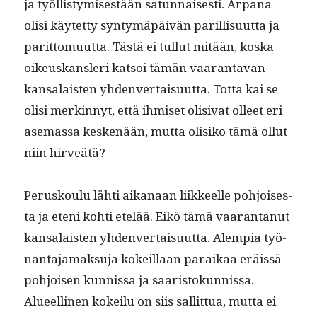
ja työl­listymis­es­tään sat­un­nais­es­ti. Arpana
olisi käytet­ty syn­tymäpäivän par­il­lisu­ut­ta ja
parit­to­muut­ta. Tästä ei tul­lut mitään, kos­ka
oikeuskans­leri kat­soi tämän vaaran­ta­van
kansalais­ten yhden­ver­taisu­ut­ta. Tot­ta kai se
olisi merkin­nyt, että ihmiset oli­si­vat olleet eri
ase­mas­sa keskenään, mut­ta olisiko tämä ollut
niin hirveätä?
Perusk­oulu lähti aikanaan liik­keelle pohjois­es­
ta ja eteni kohti etelää. Eikö tämä vaaran­tanut
kansalais­ten yhden­ver­taisu­ut­ta. Alem­pia työ­
nan­ta­ja­mak­su­ja kokeil­laan paraikaa eräis­sä
pohjoisen kun­nis­sa ja saaris­tokun­nis­sa.
Alueelli­nen kokeilu on siis sal­lit­tua, mut­ta ei