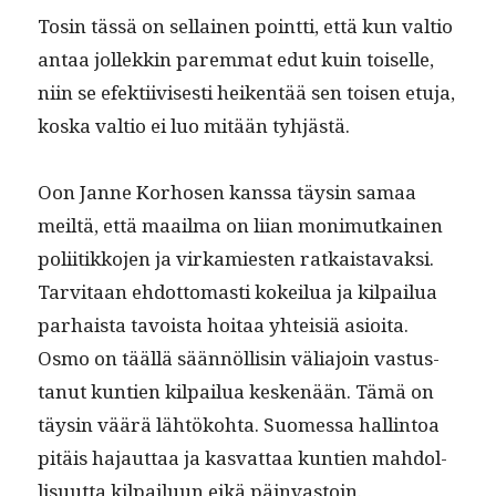
Tosin tässä on sel­l­ainen point­ti, että kun val­tio
antaa jollekkin parem­mat edut kuin toiselle,
niin se efek­ti­ivis­es­ti heiken­tää sen toisen etu­ja,
kos­ka val­tio ei luo mitään tyhjästä.
Oon Janne Korho­sen kanssa täysin samaa
meiltä, että maail­ma on liian mon­imutkainen
poli­itikko­jen ja virkami­esten ratkaistavak­si.
Tarvi­taan ehdot­tomasti kokeilua ja kil­pailua
parhaista tavoista hoitaa yhteisiä asioi­ta.
Osmo on tääl­lä sään­nöl­lisin väli­a­join vas­tus­
tanut kun­tien kil­pailua keskenään. Tämä on
täysin väärä lähtöko­h­ta. Suomes­sa hallintoa
pitäis hajaut­taa ja kas­vat­taa kun­tien mah­dol­
lisu­ut­ta kil­pailu­un eikä päinvastoin.