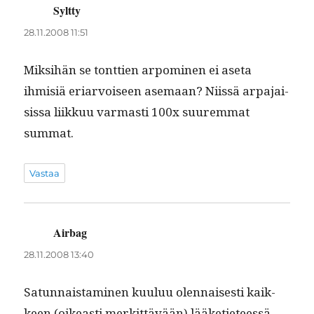
Syltty
sanoo:
28.11.2008 11:51
Mik­si­hän se tont­tien arpomi­nen ei ase­ta
ihmisiä eri­ar­voiseen ase­maan? Niis­sä arpa­jai­
sis­sa liikkuu var­masti 100x suurem­mat
summat.
Vastaa
Airbag
sanoo:
28.11.2008 13:40
Sat­un­nais­t­a­mi­nen kuu­luu olen­nais­es­ti kaik­
keen (oikeasti merkit­tävään) lääketi­eteessä