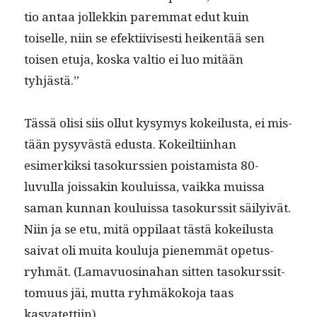
tio antaa jollekkin parem­mat edut kuin
toiselle, niin se efek­ti­ivis­es­ti heiken­tää sen
toisen etu­ja, kos­ka val­tio ei luo mitään
tyhjästä.”
Tässä olisi siis ollut kysymys kokeilus­ta, ei mis­
tään pysyvästä edus­ta. Kokeilti­in­han
esimerkik­si tasokurssien pois­tamista 80-
luvul­la jois­sakin kouluis­sa, vaik­ka muis­sa
saman kun­nan kouluis­sa tasokurssit säi­lyivät.
Niin ja se etu, mitä oppi­laat tästä kokeilus­ta
sai­vat oli mui­ta koulu­ja pienem­mät ope­tus­
ryh­mät. (Lamavu­osi­na­han sit­ten tasokurssit­
to­muus jäi, mut­ta ryh­mäkoko­ja taas
kasvatettiin).