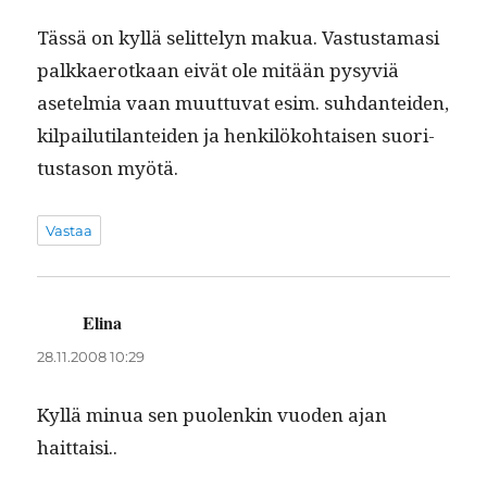
Tässä on kyl­lä selit­te­lyn makua. Vas­tus­ta­masi
palkkaerotkaan eivät ole mitään pysyviä
asetelmia vaan muut­tuvat esim. suh­dan­tei­den,
kil­pailu­ti­lantei­den ja henkilöko­htaisen suori­
tus­ta­son myötä.
Vastaa
Elina
sanoo:
28.11.2008 10:29
Kyl­lä min­ua sen puolenkin vuo­den ajan
haittaisi..