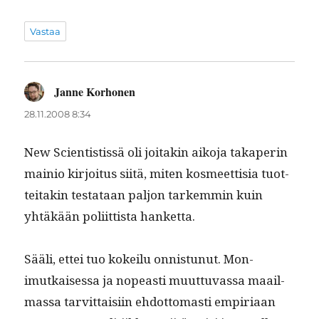
Vastaa
Janne Korhonen
sanoo:
28.11.2008 8:34
New Sci­en­tis­tis­sä oli joitakin aiko­ja takaperin
mainio kir­joi­tus siitä, miten kos­meet­tisia tuot­
teitakin tes­tataan paljon tarkem­min kuin
yhtäkään poli­it­tista hanketta.
Sääli, ettei tuo kokeilu onnis­tunut. Mon­
imutkaises­sa ja nopeasti muut­tuvas­sa maail­
mas­sa tarvit­taisi­in ehdot­tomasti empiri­aan