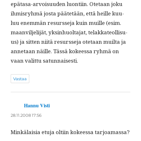
epä­tasa-arvoisu­u­den luon­ti­in. Ote­taan joku
ihmis­ryh­mä jos­ta päätetään, että heille kuu­
luu enem­män resursse­ja kuin muille (esim.
maanvil­jeli­jät, yksin­huolta­jat, telakka­te­ol­lisu­
us) ja sit­ten niitä resursse­ja ote­taan muil­ta ja
annetaan näille. Tässä kokeessa ryh­mä on
vaan valit­tu satunnaisesti.
Vastaa
Hannu Visti
sanoo:
28.11.2008 17:56
Minkälaisia etu­ja olti­in kokeessa tarjoamassa?