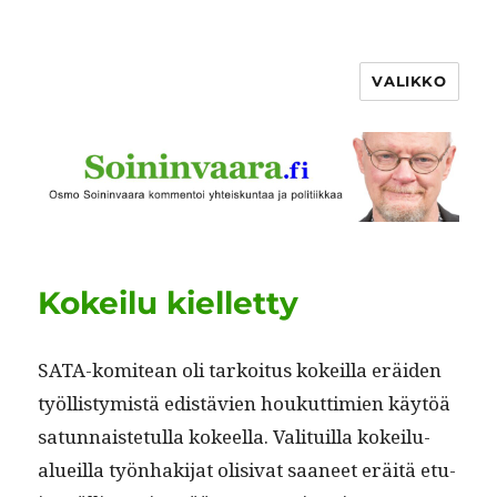
VALIKKO
Kokeilu kielletty
SATA-komitean oli tarkoi­tus kokeil­la eräi­den
työl­listymistä edis­tävien houkut­timien käytöä
sat­un­nais­te­tul­la kokeel­la. Val­i­tu­il­la kokeilu­
alueil­la työn­hak­i­jat oli­si­vat saa­neet eräitä etu­