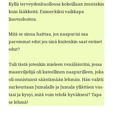
Kyl­lä ter­vey­den­huol­los­sa kokeil­laan muu­takin
kuin lääkkeitä. Esimerkik­si vaikka­pa
liuotushoitoa.
Mitä se sin­ua hait­taa, jos naa­purisi saa
parem­mat edut jos sinä kuitenkin saat entiset
edut?
Tuli tästä jotenkin mieleen venäläisvit­si, jos­sa
maanvil­jeli­jä oli kateelli­nen naa­purilleen, joka
oli onnis­tunut säästämään lehmän. Hän valit­ti
surkeut­taan Jumalalle ja Jumala yllät­täen vas­
tasi ja kysyi, mitä voin tehdä hyväk­sesi? Tapa
se lehmä!