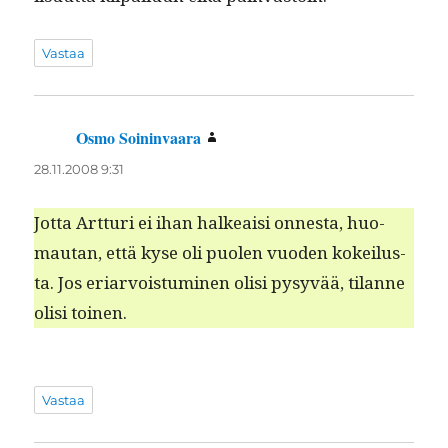
Vastaa
Osmo Soininvaara
sanoo:
28.11.2008 9:31
Jot­ta Art­turi ei ihan halkeaisi onnes­ta, huo­
mau­tan, että kyse oli puolen vuo­den kokeilus­
ta. Jos eri­ar­vois­tu­mi­nen olisi pysyvää, tilanne
olisi toinen.
Vastaa