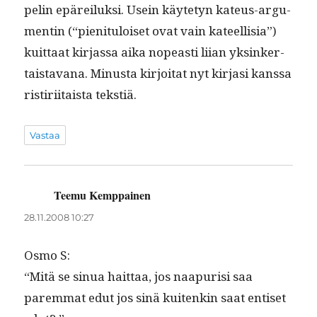
pelin epäreiluk­si. Usein käyte­tyn kateus-argu­
mentin (“pien­i­t­u­loiset ovat vain kateel­lisia”)
kuit­taat kir­jas­sa aika nopeasti liian yksinker­
tais­ta­vana. Minus­ta kir­joi­tat nyt kir­jasi kanssa
ris­tiri­itaista tekstiä.
Vastaa
Teemu Kemppainen
sanoo:
28.11.2008 10:27
Osmo S:
“Mitä se sin­ua hait­taa, jos naa­purisi saa
parem­mat edut jos sinä kuitenkin saat entiset