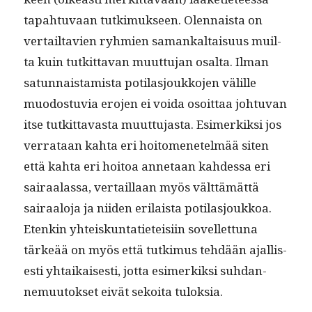
tapah­tu­vaan tutkimuk­seen. Olen­naista on
ver­tail­tavien ryh­mien samankaltaisu­us muil­
ta kuin tutkit­ta­van muut­tu­jan osalta. Ilman
sat­un­nais­tamista poti­lasjoukko­jen välille
muo­dos­tu­via ero­jen ei voi­da osoit­taa johtu­van
itse tutkit­tavas­ta muut­tu­jas­ta. Esimerkik­si jos
ver­rataan kah­ta eri hoit­o­menetelmää siten
että kah­ta eri hoitoa annetaan kahdessa eri
sairaalas­sa, ver­tail­laan myös vält­tämät­tä
sairaalo­ja ja niiden eri­laista poti­lasjoukkoa.
Etenkin yhteiskun­tati­eteisi­in sovel­let­tuna
tärkeää on myös että tutkimus tehdään ajal­lis­
es­ti yhtaikaises­ti, jot­ta esimerkik­si suh­dan­
nemuu­tok­set eivät sekoi­ta tuloksia.