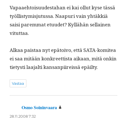
Vapaae­htoisu­ud­esta­han ei kai ollut kyse tässä
työl­listymisju­tus­sa. Naa­puri vain yhtäkkiä
saisi parem­mat etu­udet? Kyl­lähän sel­l­ainen
vituttaa.
Alkaa pais­taa nyt epä­toi­vo, että SATA-komitea
ei saa mitään konkreet­tista aikaan, mitä onkin
tietysti laa­jalti kansan­pi­ireis­sä epäilty.
Vastaa
Osmo Soininvaara
sanoo:
28.11.2008 7:32