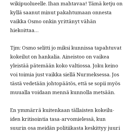
wikipuolueelle. Ihan mah­tavaa! Tämä ketju on
kyl­lä saanut min­ut pakah­tu­maan onnes­ta
vaik­ka Osmo onkin yrit­tänyt vähän
hiekoittaa…
Tjm: Osmo selit­ti jo mik­si kun­nis­sa tapah­tu­vat
kokeilut on han­kalia. Aineis­too on vaikea
yleistää pätemään koko val­tios­sa. Joku keino
voi toimia just vaik­ka siel­lä Nurmek­ses­sa. Jos
tästä vede­tään johtopäätös, että se sopii myös
muual­la voidaan men­nä kun­nol­la metsään.
En ymmär­rä kuitenkaan täl­lais­ten kokeilu­
iden kri­ti­soin­tia tasa-arvom­ielessä, kun
suurin osa mei­dän poli­ti­ikas­ta keskit­tyy juuri