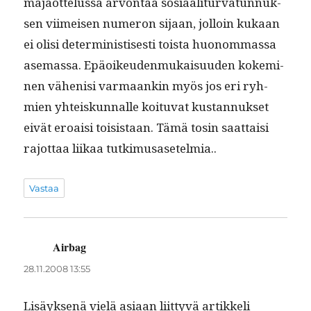
mä­jaot­telus­sa arvon­taa sosi­aal­i­tur­vatun­nuk­
sen viimeisen numeron sijaan, jol­loin kukaan
ei olisi deter­min­is­tis­es­ti toista huonom­mas­sa
ase­mas­sa. Epäoikeu­den­mukaisu­u­den kokem­i­
nen vähenisi var­maankin myös jos eri ryh­
mien yhteiskun­nalle koitu­vat kus­tan­nuk­set
eivät eroaisi toi­sis­taan. Tämä tosin saat­taisi
rajot­taa liikaa tutkimusasetelmia..
Vastaa
Airbag
sanoo:
28.11.2008 13:55
Lisäyk­senä vielä asi­aan liit­tyvä artikke­li