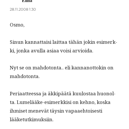
Elina
sanoo:
28.11.2008 1:30
Osmo,
Sin­un kan­nat­taisi lait­taa tähän jokin esimerk­
ki, jon­ka avul­la asi­aa voisi arvioida.
Nyt se on mah­do­ton­ta.. eli kan­nan­ot­tokin on
mahdotonta.
Peri­aat­teessa ja äkkipäätä kuu­lostaa huonol­
ta. Lumelääke-esimerkkisi on kehno, kos­ka
ihmiset menevät täysin vapaae­htois­es­ti
lääketutkimuksiin.