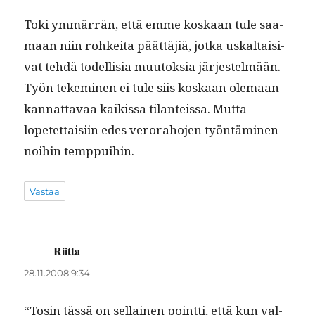
Toki ymmär­rän, että emme koskaan tule saa­
maan niin rohkei­ta päät­täjiä, jot­ka uskaltaisi­
vat tehdä todel­lisia muu­tok­sia jär­jestelmään.
Työn tekem­i­nen ei tule siis koskaan ole­maan
kan­nat­tavaa kaikissa tilanteis­sa. Mut­ta
lopetet­taisi­in edes verora­ho­jen työn­tämi­nen
noi­hin temppuihin.
Vastaa
Riitta
sanoo:
28.11.2008 9:34
“Tosin tässä on sel­l­ainen point­ti, että kun val­