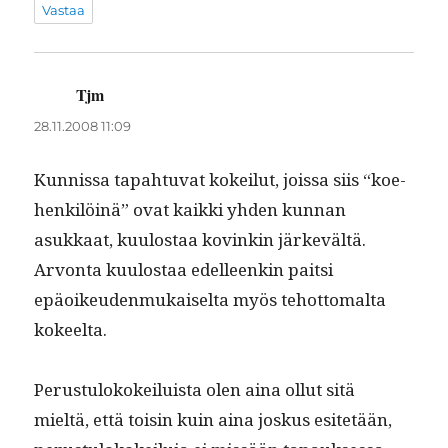
Vastaa
Tjm
sanoo:
28.11.2008 11:09
Kun­nis­sa tapah­tu­vat kokeilut, jois­sa siis “koe­
henkilöinä” ovat kaik­ki yhden kun­nan
asukkaat, kuu­lostaa kovinkin järkevältä.
Arvon­ta kuu­lostaa edelleenkin pait­si
epäoikeu­den­mukaiselta myös tehot­toma­l­ta
kokeelta.
Perus­tu­lokokeiluista olen aina ollut sitä
mieltä, että toisin kuin aina joskus esitetään,