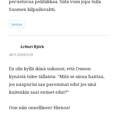
perus­tu­vaa poli­ti­ikkaa. Siitä voisi jopa tul­la
Suomen kilpailuvaltti.
Vastaa
Artturi Björk
sanoo:
28.11.2008 9:25
En olis kyl­lä ikinä uskonut, että Osmon
kynästä tulee täl­laista: “Mitä se sin­ua hait­taa,
jos naa­purisi saa parem­mat edut jos sinä
kuitenkin saat entiset edut?”
Oon niin onnelli­nen! Hienoa!