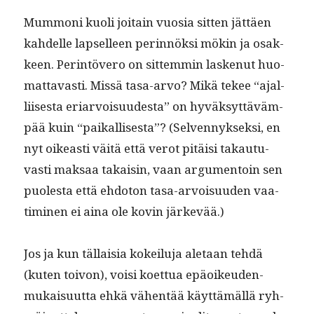
Mum­moni kuoli joitain vuosia sit­ten jät­täen
kahdelle lapselleen perin­nök­si mökin ja osak­
keen. Per­in­tövero on sit­tem­min laskenut huo­
mat­tavasti. Mis­sä tasa-arvo? Mikä tekee “ajal­
li­is­es­ta eri­ar­voisu­ud­es­ta” on hyväksyt­täväm­
pää kuin “paikallis­es­ta”? (Sel­ven­nyk­sek­si, en
nyt oikeasti väitä että verot pitäisi takau­tu­
vasti mak­saa takaisin, vaan argu­men­toin sen
puoles­ta että ehdo­ton tasa-arvoisu­u­den vaa­
timi­nen ei aina ole kovin järkevää.)
Jos ja kun täl­laisia kokeilu­ja ale­taan tehdä
(kuten toivon), voisi koet­tua epäoikeu­den­
mukaisu­ut­ta ehkä vähen­tää käyt­tämäl­lä ryh­