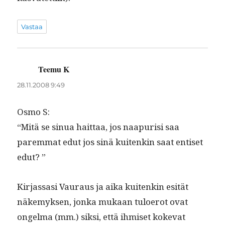
Vastaa
Teemu K
sanoo:
28.11.2008 9:49
Osmo S:
“Mitä se sin­ua hait­taa, jos naa­purisi saa
parem­mat edut jos sinä kuitenkin saat entiset
edut? ”
Kir­jas­sasi Vau­raus ja aika kuitenkin esität
näke­myk­sen, jon­ka mukaan tulo­erot ovat
ongel­ma (mm.) sik­si, että ihmiset koke­vat