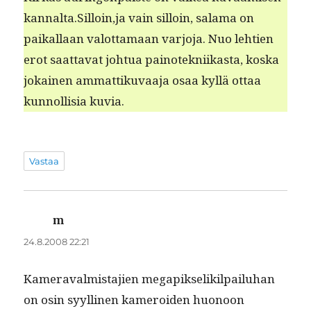
kannalta.Silloin,ja vain sil­loin, sala­ma on
paikallaan val­ot­ta­maan var­jo­ja. Nuo lehtien
erot saat­ta­vat johtua pain­otekni­ikas­ta, kos­ka
jokainen ammat­tiku­vaa­ja osaa kyl­lä ottaa
kun­nol­lisia kuvia.
Vastaa
m
sanoo:
24.8.2008 22:21
Kam­er­avalmis­ta­jien megapik­se­lik­il­pailuhan
on osin syylli­nen kameroiden huonoon