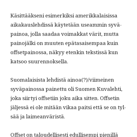
Käsit­tääk­seni esimerkik­si amerikkalai­sis­sa
aikakausle­hdis­sä käytetään use­am­min syvä­
pain­oa, jol­la saadaa voimakkat värit, mut­ta
pain­o­jäl­ki on muuten epä­ta­saisem­paa kuin
off­set­pain­os­sa, näkyy etenkin tek­stis­sä kun
kat­soo suurennoksella.
Suo­ma­lai­sista lehdis­tä ainoa(?)/viimeinen
syvä­pain­os­sa painet­tu oli Suomen Kuvale­hti,
joka siir­tyi off­seti­in joku aika sit­ten. Off­setin
jäl­jessä ei ole mitään vikaa pait­si että se on tyl­
sää ja laimeanväristä.
Off­set on taloudel­lis­es­ti edullisem­pi pie­nil­lä