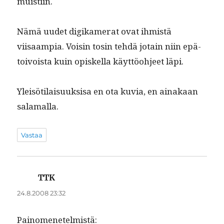
muistiin.
Nämä uudet digikam­er­at ovat ihmistä
viisaampia. Voisin tosin tehdä jotain niin epä­
toivoista kuin opiskel­la käyt­töo­hjeet läpi.
Yleisöti­laisuuk­sisa en ota kuvia, en ainakaan
salamalla.
Vastaa
TTK
sanoo:
24.8.2008 23:32
Pain­omenetelmistä: