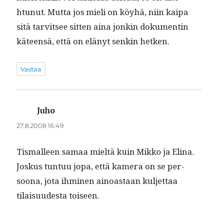
htunut. Mut­ta jos mieli on köy­hä, niin kaipa
sitä tarvit­see sit­ten aina jonkin doku­mentin
käteen­sä, että on elänyt senkin hetken.
Vastaa
Juho
sanoo:
27.8.2008 16:49
Tismall­een samaa mieltä kuin Mikko ja Eli­na.
Joskus tun­tuu jopa, että kam­era on se per­
soona, jota ihmi­nen ain­oas­taan kul­jet­taa
tilaisu­ud­es­ta toiseen.