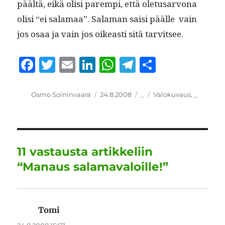
päältä, eikä olisi parem­pi, että ole­tusar­vona
olisi “ei sala­maa”. Sala­man saisi päälle vain
jos osaa ja vain jos oikeasti sitä tarvitsee.
F
T
E
Li
W
T
S
a
w
m
n
h
el
h
c
it
ai
k
at
e
a
Kirjoittaja
Julkaistu
Kategoriat
Avainsanat
Osmo Soininvaara
24.8.2008
_
Valokuvaus
,
_
e
te
l
e
s
g
re
b
r
d
A
r
o
I
p
a
11 vastausta artikkeliin
o
n
p
m
“Manaus salamavaloille!”
k
Tomi
sanoo: