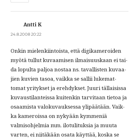
Antti K
sanoo:
24.8.2008 20:22
Onkin mie­lenki­in­toista, että digikameroiden
myötä tul­lut kuvaamisen ilmaisu­uskaan ei tai­
da lop­ul­ta paljoa nos­taa ns. taval­lis­ten kuvaa­
jien kuvien tasoa, vaik­ka se sal­lii luke­mat­
tomat yri­tyk­set ja ere­hdyk­set. Juuri täl­lai­sis­sa
kuvausti­lanteis­sa kuitenkin tarvi­taan tietoa ja
osaamista val­oku­vauk­ses­sa ylipäätään. Vaik­
ka kamerois­sa on nykyään kym­meniä
valmiso­hjelmia mm. ilo­tuli­tuk­sia ja muu­ta
varten, ei niitäkään osa­ta käyt­tää, kos­ka se