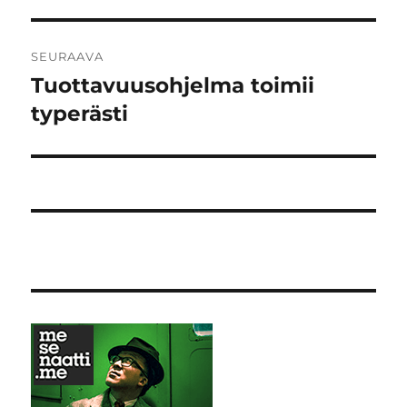
artikkeli:
SEURAAVA
Tuottavuusohjelma toimii
Seuraava
artikkeli:
typerästi