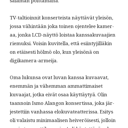
sala­man polttamana.
TV-tal­tioin­nit kon­serteista näyt­tävät yleisön,
jos­sa vähin­tään joka toinen ojen­telee kam­er­
aa, jon­ka LCD-näyt­tö lois­taa kanssaku­vaa­jien
riemuk­si. Voisin kuvitel­la, että esi­in­tyjil­läkin
on etäis­es­ti hölmö olo, kun yleisönä on
digikamera-armeija.
Oma lukun­sa ovat luvan kanssa kuvaa­vat,
enem­män ja vähem­man ammat­ti­maiset
kuvaa­jat, jot­ka eivät osaa käyt­täy­tyä. Olin
taan­noin Ismo Alan­gon kon­ser­tis­sa, joka jär­
jestet­ti­in van­has­sa eloku­vateat­teris­sa. Esi­tys
oli valais­tu min­i­maalisen heiveröis­es­ti, jol­loin