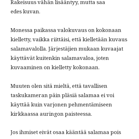
Rakeisu­us vähän lisään­tyy, mut­ta saa
edes kuvan.
Mon­es­sa paikas­sa val­oku­vaus on kokon­aan
kiel­let­ty, vaik­ka riit­täisi, että kiel­letään kuvaus
sala­maval­ol­la. Jär­jestäjien mukaan kuvaa­jat
käyt­tävät kuitenkin sala­maval­oa, joten
kuvaami­nen on kiel­let­ty kokonaan.
Muuten olen sitä mieltä, että taval­lisen
taskukam­er­an päin pläsiä sala­maa ei voi
käyt­tää kuin var­jo­nen pehmen­tämiseen
kirkkaas­sa auringon paisteessa.
Jos ihmiset eivät osaa kään­tää sala­maa pois