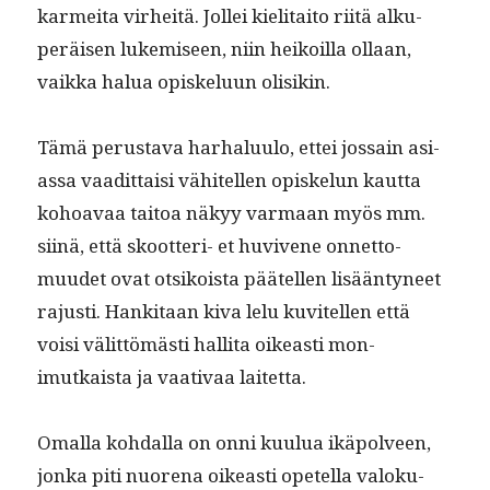
karmei­ta virheitä. Jollei kieli­taito riitä alku­
peräisen lukemiseen, niin heikoil­la ollaan,
vaik­ka halua opiskelu­un olisikin.
Tämä perus­ta­va harhalu­u­lo, ettei jos­sain asi­
as­sa vaa­dit­taisi vähitellen opiskelun kaut­ta
kohoavaa taitoa näkyy var­maan myös mm.
siinä, että skoot­teri- et huvivene onnet­to­
muudet ovat otsikoista päätellen lisään­tyneet
rajusti. Han­ki­taan kiva lelu kuvitellen että
voisi välit­tömästi hal­li­ta oikeasti mon­
imutkaista ja vaa­ti­vaa laitetta.
Oma­l­la kohdal­la on onni kuu­lua ikäpolveen,
jon­ka piti nuore­na oikeasti opetel­la val­oku­