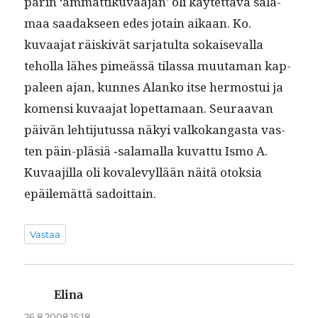
parin ‘ammat­tiku­vaa­jan’ oli käytet­tävä sala­
maa saadak­seen edes jotain aikaan. Ko.
kuvaa­jat räiskivät sar­jat­ul­ta sokai­se­val­la
tehol­la läh­es pimeässä tilas­sa muu­ta­man kap­
paleen ajan, kunnes Alanko itse her­mos­tui ja
komen­si kuvaa­jat lopet­ta­maan. Seu­raa­van
päivän lehti­ju­tus­sa näkyi valkokan­gas­ta vas­
ten päin-pläsiä ‑sala­mal­la kuvat­tu Ismo A.
Kuvaa­jil­la oli kovalevyl­lään näitä otok­sia
epäilemät­tä sadoittain.
Vastaa
Elina
sanoo:
26.8.2008 15:18