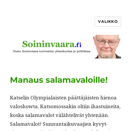
VALIKKO
Manaus salamavaloille!
Kat­selin Olympialais­ten päät­täjäis­ten hienoa
val­oshow­ta. Kat­so­mossakin olti­in ihas­tu­inei­ta,
kos­ka sala­maval­ot välähte­liv­ät yht­enään.
Sala­maval­ot! Sun­nun­taiku­vaa­jien kyvyt­