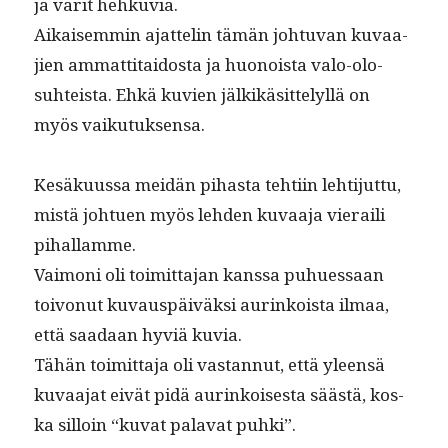
ja värit hehkuvia.
Aikaisem­min ajat­telin tämän johtu­van kuvaa­
jien ammat­ti­tai­dos­ta ja huonoista valo-olo­
suhteista. Ehkä kuvien jälkikäsit­te­lyl­lä on
myös vaikutuksensa.
Kesäku­us­sa mei­dän pihas­ta tehti­in lehti­jut­tu,
mis­tä johtuen myös lehden kuvaa­ja vieraili
pihallamme.
Vai­moni oli toimit­ta­jan kanssa puhues­saan
toivonut kuvaus­päiväk­si aurinkoista ilmaa,
että saadaan hyviä kuvia.
Tähän toimit­ta­ja oli vas­tan­nut, että yleen­sä
kuvaa­jat eivät pidä aurinkois­es­ta säästä, kos­
ka sil­loin “kuvat palavat puhki”.