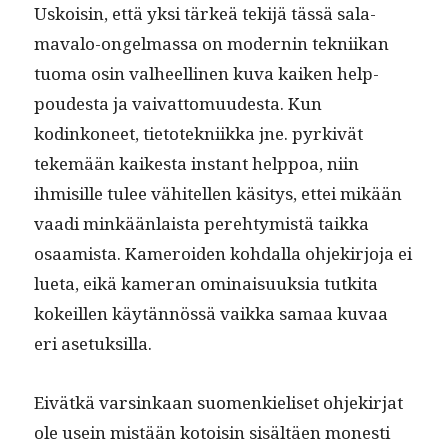
Uskoisin, että yksi tärkeä tek­i­jä tässä sala­
mava­lo-ongel­mas­sa on mod­ernin tekni­ikan
tuo­ma osin val­heelli­nen kuva kaiken help­
poud­es­ta ja vai­vat­to­muud­es­ta. Kun
kodinkoneet, tietotekni­ik­ka jne. pyrkivät
tekemään kaikesta instant help­poa, niin
ihmisille tulee vähitellen käsi­tys, ettei mikään
vaa­di minkään­laista pere­htymistä taik­ka
osaamista. Kameroiden kohdal­la ohjekir­jo­ja ei
lue­ta, eikä kam­er­an omi­naisuuk­sia tutki­ta
kokeillen käytän­nössä vaik­ka samaa kuvaa
eri asetuksilla.
Eivätkä varsinkaan suomenkieliset ohjekir­jat
ole usein mis­tään kotoisin sisältäen mon­esti