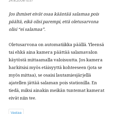
24.8.2008 15:57
Jos ihmiset eivät osaa kään­tää sala­maa pois
päältä, eikä olisi parem­pi, että ole­tusar­vona
olisi “ei salamaa”.
Ole­tusar­vona on automati­ik­ka pääl­lä. Yleen­sä
tai ehkä aina kam­era päät­tää sala­maval­on
käytöstä mit­taa­mal­la val­oisu­ut­ta. Jos kam­era
hark­it­sisi myös etäisyyt­tä kohteeseen (jota se
myös mit­taa), se osaisi lau­tamiesjär­jel­lä
ajatellen jät­tää sala­man pois sta­tion­il­la. En
tiedä, mik­si ainakin meikän tun­tem­at kam­er­at
eivät niin tee.
Vastaa