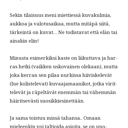
Sekin tilaisu­us meni miet­tiessä kuvakul­mia,
aukkoa ja val­o­tu­saikaa, mut­ta mitäpä siitä,
tärkein­tä on kuvat… Ne todis­ta­vat että elän tai
ainakin elin!
Minus­ta esimerkik­si kaste on liikut­ta­va ja har­
ras het­ki (vaikken usko­vainen olekaan), mut­ta
joka ker­ran sen pilaa nurkissa hiiviskelevät
(lue kolis­tel­e­vat) kuvaa­ja­maanikot, jot­ka virit­
televät ja räpeltävät enem­män tai vähem­män
häir­it­sevästi suosikkiesinettään.
Ja sama tois­tuu mis­sä tahansa.. Omaan
mieleenkin voi tal­tioi­da asioi­ta, se on uno­