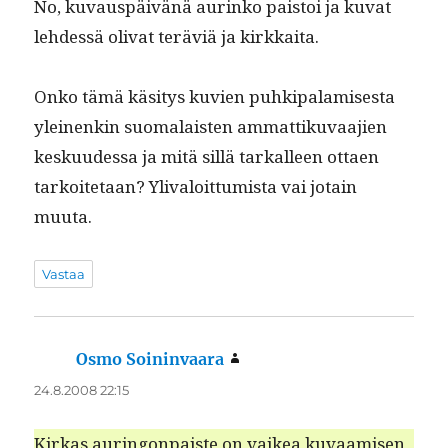
No, kuvaus­päivänä aurinko pais­toi ja kuvat
lehdessä oli­vat teräviä ja kirkkaita.
Onko tämä käsi­tys kuvien puhkipalamis­es­ta
yleinenkin suo­ma­lais­ten ammat­tiku­vaa­jien
kesku­udessa ja mitä sil­lä tarkalleen ottaen
tarkoite­taan? Yli­val­oit­tumista vai jotain
muuta.
Vastaa
Osmo Soininvaara
sanoo:
24.8.2008 22:15
Kirkas auringonpaiste on vaikea kuvaamisen