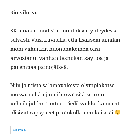
Sinivihreä:
SK ainakin haal­is­tui muu­tok­sen yhtey­dessä
selvästi. Voisi kuvitel­la, että lisäk­seni ainakin
moni vähänkin huononäköi­nen olisi
arvostanut van­han tekni­ikan käyt­töä ja
parem­paa painojälkeä.
Niin ja niistä sala­maval­oista olympiakat­so­
mossa: nehän juuri luo­vat sitä suuren
urheilu­juh­lan tun­tua. Tiedä vaik­ka kam­er­at
oli­si­vat räp­syneet pro­tokol­lan mukaisesti
Vastaa