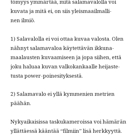
tömyys ymmärtää, mitä sala­maval­ol­la voi
kuva­ta ja mitä ei, on siis yleis­maail­malli­
nen ilmiö.
1) Salaval­ol­la ei voi ottaa kuvaa val­osta. Olen
näh­nyt sala­maval­oa käytet­tävän ikku­na­
maalausten kuvaamiseen ja jopa siihen, että
joku halu­aa kuvan valkokankaalle hei­jaste­
tus­ta power-poinesityksestä.
2) Sala­mava­lo ei yllä kym­me­nien metrien
päähän.
Nykyaikai­sis­sa taskukamerois­sa voi hämärän
yllät­täessä kään­tää “filmi­in” lisä herkkyyt­tä.