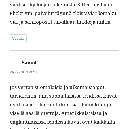
vaatisi ohjekir­jan lukemista. Sit­ten meil­lä on
Flickr ym. palve­lut täyn­nä “lois­tavia” lomaku­
via, ja sähkö­pos­tit tul­vil­laan linkke­jä niihin.
Vastaa
Samuli
sanoo:
24.8.2008 21:57
Jos ver­taa suo­ma­laisia ja ulko­maisia puu­
tarhale­htiä, niin suo­ma­lai­sis­sa lehdis­sä kuvat
ovat usein jotenkin tuh­nuisia, ikään kuin pil­
visel­lä sääl­lä otet­tu­ja. Amerikkalai­sis­sa ja
englan­ti­lai­sis­sa lehdis­sä kuvat ovat kirkkai­ta