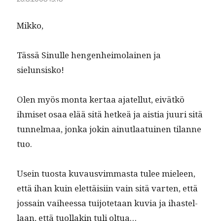
Mikko,
Tässä Sin­ulle hen­gen­heimo­lainen ja
sielunsisko!
Olen myös mon­ta ker­taa ajatel­lut, eivätkö
ihmiset osaa elää sitä het­keä ja ais­tia juuri sitä
tun­nel­maa, jon­ka jokin ain­ut­laa­tu­inen tilanne
tuo.
Usein tuos­ta kuvausvim­mas­ta tulee mieleen,
että ihan kuin elet­täisi­in vain sitä varten, että
jos­sain vai­heessa tui­jote­taan kuvia ja ihastel­
laan, että tuol­lakin tuli oltua…