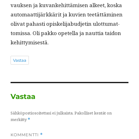
vauk­sen ja kuvanke­hit­tämisen alkeet, kos­ka
automaat­ti­järkkärit ja kuvien teetät­tämi­nen
oli­vat pahasti opiske­li­jabud­jetin ulot­tumat­
tomis­sa. Oli pakko opetel­la ja naut­tia taidon
kehittymisestä.
Vastaa
Vastaa
Sähköpostiosoitettasi ei julkaista.
Pakolliset kentät on
merkitty
*
KOMMENTTI
*