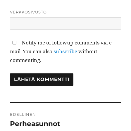
VERKKOSIVUSTO
Notify me of followup comments via e-
mail. You can also
subscribe
without
commenting.
Artikkelien
EDELLINEN
selaus
Perheasunnot
Edellinen