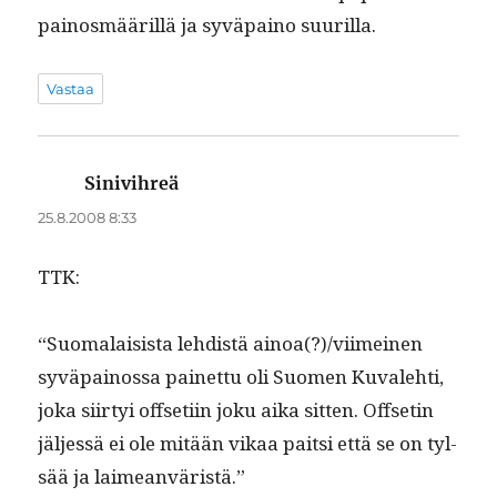
pain­os­määril­lä ja syvä­paino suurilla.
Vastaa
Sinivihreä
sanoo:
25.8.2008 8:33
TTK:
“Suo­ma­lai­sista lehdis­tä ainoa(?)/viimeinen
syvä­pain­os­sa painet­tu oli Suomen Kuvale­hti,
joka siir­tyi off­seti­in joku aika sit­ten. Off­setin
jäl­jessä ei ole mitään vikaa pait­si että se on tyl­
sää ja laimeanväristä.”