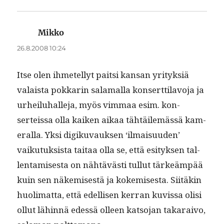
Mikko
sanoo:
26.8.2008 10:24
Itse olen ihme­tel­lyt pait­si kansan yri­tyk­siä
valaista pokkarin sala­mal­la kon­sert­tilavo­ja ja
urheiluhalle­ja, myös vim­maa esim. kon­
serteis­sa olla kaiken aikaa tähtäilemässä kam­
er­al­la. Yksi digiku­vauk­sen ‘ilmaisu­u­den’
vaiku­tuk­sista taitaa olla se, että esi­tyk­sen tal­
len­tamis­es­ta on nähtävästi tul­lut tärkeäm­pää
kuin sen näkemis­es­tä ja kokemis­es­ta. Siitäkin
huoli­mat­ta, että edel­lisen ker­ran kuvis­sa olisi
ollut lähin­nä edessä olleen kat­so­jan takarai­vo,