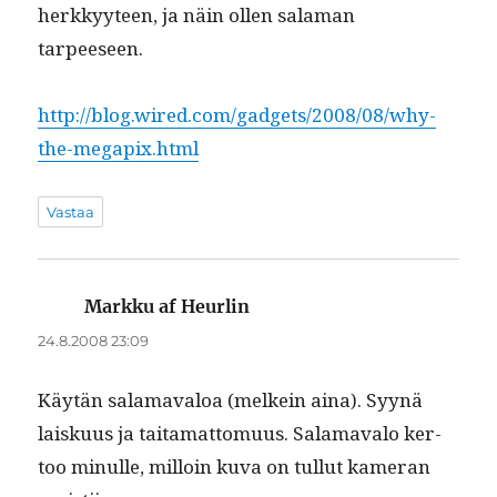
herkkyy­teen, ja näin ollen sala­man
tarpeeseen.
http://blog.wired.com/gadgets/2008/08/why-
the-megapix.html
Vastaa
Markku af Heurlin
sanoo:
24.8.2008 23:09
Käytän sala­maval­oa (melkein aina). Syynä
laisku­us ja taita­mat­to­muus. Sala­mava­lo ker­
too min­ulle, mil­loin kuva on tul­lut kam­er­an