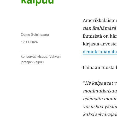
Amerikkalais­puo
t­ian iltahämärä
Kirjoittaja
Osmo Soininvaara
ihmi­sistä on hän
Julkaistu
12.11.2024
kir­jas­ta arvost
Kategoriat
_
demokra­t­ian i
Avainsanat
konservatiivisuus
,
Vahvan
johtajan kaipuu
Lainaan tuos­ta b
”
He kaipaa­vat v
mon­imutkaisu­ut­t
telemään mon­imut
voi uskoa yksinke
kak­si selvära­ja