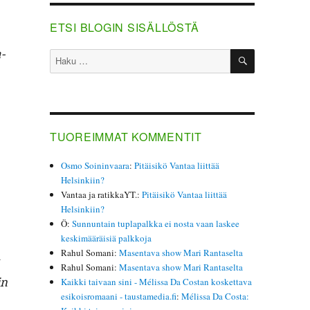
ETSI BLOGIN SISÄLLÖSTÄ
­
HAKU
Etsi:
TUOREIMMAT KOMMENTIT
Osmo Soininvaara
:
Pitäisikö Vantaa liittää
Helsinkiin?
Vantaa ja ratikkaYT.
:
Pitäisikö Vantaa liittää
Helsinkiin?
Ö
:
Sunnuntain tuplapalkka ei nosta vaan laskee
keskimääräisiä palkkoja
Rahul Somani
:
Masentava show Mari Rantaselta
Rahul Somani
:
Masentava show Mari Rantaselta
in
Kaikki taivaan sini - Mélissa Da Costan koskettava
esikoisromaani - taustamedia.fi
:
Mélissa Da Costa: