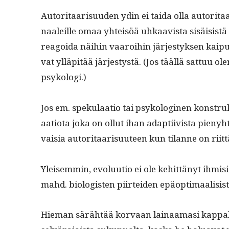
Autori­taarisu­u­den ydin ei tai­da olla autori­
naaleille omaa yhteisöä uhkaav­ista sisäi­sistä 
reagoi­da näi­hin vaaroi­hin järjestyk­sen kaipu­u
vat ylläpitää järjestys­tä. (Jos tääl­lä sat­tuu o
psykologi.)
Jos em. speku­laa­tio tai psykologi­nen kon­stru
aa­tio­ta joka on ollut ihan adap­ti­ivista pien
vaisia autori­taarisu­u­teen kun tilanne on rii
Yleisem­min, evoluu­tio ei ole kehit­tänyt ihmis
mahd. biol­o­gis­ten piirtei­den epäop­ti­maal­i­
Hie­man särähtää kor­vaan lainaa­masi kap­pale