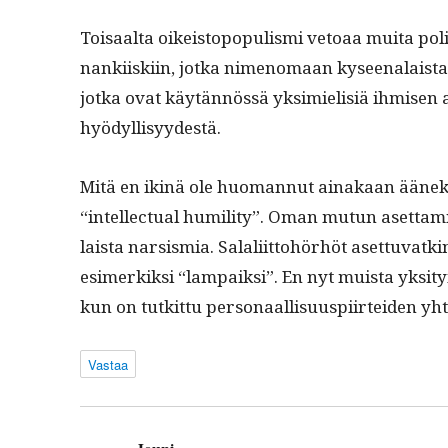
Toisaal­ta oikeistopop­ulis­mi vetoaa mui­ta poli­
nanki­iski­in, jot­ka nimeno­maan kyseenalais­ta­va
jot­ka ovat käytän­nössä yksimielisiä ihmisen aih
hyödyllisyydestä.
Mitä en ikinä ole huo­man­nut ainakaan äänekkä
“intel­lec­tu­al humil­i­ty”. Oman mutun aset­ta
laista nar­sis­mia. Salali­it­to­hörhöt aset­tuvatk
esimerkik­si “lam­paik­si”. En nyt muista yksi­t
kun on tutkit­tu per­son­aal­lisu­us­pi­irtei­den 
Vastaa