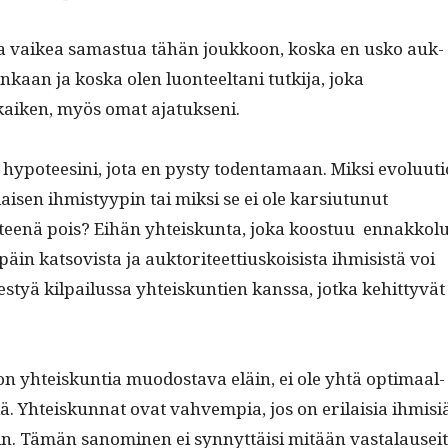
la vaikea samas­tua tähän joukkoon, kos­ka en usko auk­
lainkaan ja kos­ka olen luon­teeltani tutk­i­ja, joka
 kaiken, myös omat ajatukseni.
ypo­teesi­ni, jota en pysty toden­ta­maan. Mik­si evoluu­ti
laisen ihmistyypin tai mik­si se ei ole kar­si­u­tunut
ir­teenä pois? Eihän yhteiskun­ta, joka koos­t­uu ennakkol
sepäin katso­vista ja auk­tori­teet­tiuskoi­sista ihmi­sistä voi
yä kil­pailus­sa yhteiskun­tien kanssa, jot­ka kehit­tyvät
n yhteiskun­tia muo­dosta­va eläin, ei ole yhtä opti­maal­
ä. Yhteiskun­nat ovat vahvem­pia, jos on eri­laisia ihmisi
i­in. Tämän sanomi­nen ei syn­nyt­täisi mitään vasta­lau­sei­