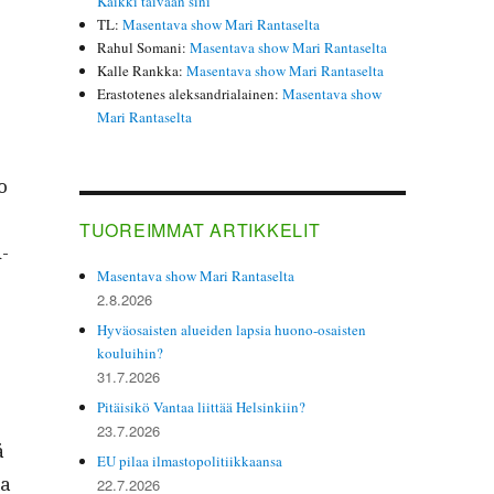
Kaikki taivaan sini
TL
:
Masentava show Mari Rantaselta
Rahul Somani
:
Masentava show Mari Rantaselta
Kalle Rankka
:
Masentava show Mari Rantaselta
Erastotenes aleksandrialainen
:
Masentava show
Mari Rantaselta
o
TUOREIMMAT ARTIKKELIT
u­
Masentava show Mari Rantaselta
2.8.2026
Hyväosaisten alueiden lapsia huono-osaisten
kouluihin?
31.7.2026
Pitäisikö Vantaa liittää Helsinkiin?
23.7.2026
ä
EU pilaa ilmastopolitiikkaansa
ta
22.7.2026