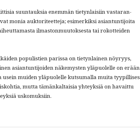
it­tisia suun­tauk­sia enem­män tietyn­laisi­in vas­taran­
t monia auk­tori­teet­te­ja; esimerkik­si asiantun­ti­joi­ta
eut­ta­mas­ta ilmas­ton­muu­tok­ses­ta tai rokot­tei­den
i­den pop­ulistien paris­sa on tietyn­lainen nöyryys,
­mi­nen asiantun­ti­joiden näke­mys­ten yläpuolelle on erään
in usein muiden yläpuolelle kut­sumal­la mui­ta tyyp­il­lis­es­
yisko­htia, mut­ta tämänkaltaisia yhteyk­siä on havait­tu
yhteyk­siä uskomuksiin.