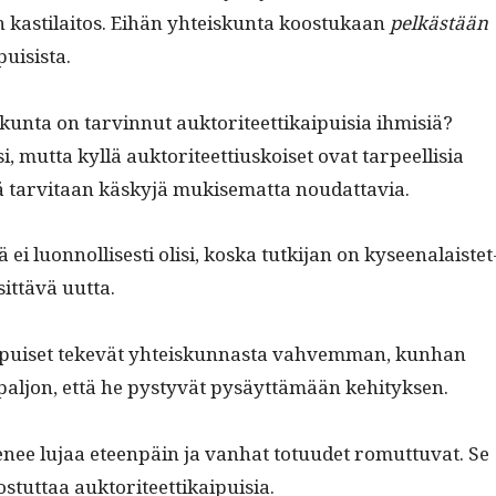
on kasti­laitos. Eihän yhteiskun­ta koos­t­ukaan
pelkästään
puisista.
kun­ta on tarvin­nut auk­tori­teet­tikaipuisia ihmisiä?
si, mut­ta kyl­lä auk­tori­teet­tiuskoiset ovat tarpeel­lisia
sä tarvi­taan käskyjä mukise­mat­ta noudattavia.
tä ei luon­nol­lis­es­ti olisi, kos­ka tutk­i­jan on kyseenalais­tet
tsit­tävä uutta.
kaipuiset tekevät yhteiskun­nas­ta vahvem­man, kun­han
n paljon, että he pystyvät pysäyt­tämään kehityksen.
ee lujaa eteen­päin ja van­hat totu­udet romut­tuvat. Se
os­tut­taa auktoriteettikaipuisia.