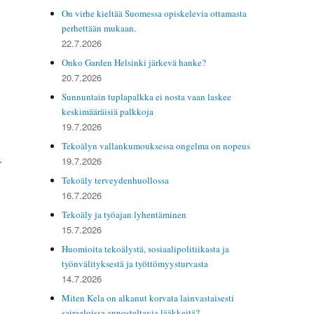
On virhe kieltää Suomessa opiskelevia ottamasta
perhettään mukaan.
22.7.2026
Onko Garden Helsinki järkevä hanke?
20.7.2026
Sunnuntain tuplapalkka ei nosta vaan laskee
keskimääräisiä palkkoja
19.7.2026
Tekoälyn vallankumouksessa ongelma on nopeus
­
19.7.2026
Tekoäly terveydenhuollossa
16.7.2026
Tekoäly ja työajan lyhentäminen
15.7.2026
Huomioita tekoälystä, sosiaalipolitiikasta ja
työnvälityksestä ja työttömyysturvasta
14.7.2026
Miten Kela on alkanut korvata lainvastaisesti
sairaaloissa annosteltavia lääkkeitä?