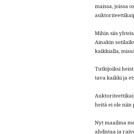
mais­sa, jois­sa 
auktoriteettikai
Mihin siis yhteis
Ainakin soti­laik­
kaikkial­la, mis­
Tutk­i­joik­si heis
ta­va kaik­ki ja e
Auk­tori­teet­ti
heitä ei ole nii
Nyt maail­ma men
ahdis­taa ja raiv