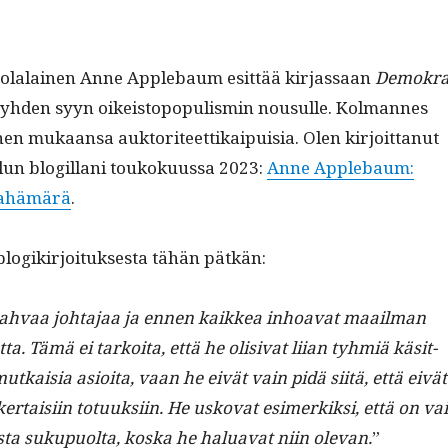
­lalainen Anne Apple­baum esit­tää kir­jas­saan
Demokra
yhden syyn oikeistopop­ulis­min nousulle. Kol­mannes
en mukaansa auk­tori­teet­tikaipuisia. Olen kir­joit­tanut
elun blogillani toukoku­us­sa 2023:
Anne Apple­baum:
ltahämärä
.
logikir­joituk­ses­ta tähän pätkän:
ah­vaa johta­jaa ja ennen kaikkea inhoa­vat maail­man
a. Tämä ei tarkoi­ta, että he oli­si­vat liian tyh­miä käsit­
kaisia asioi­ta, vaan he eivät vain pidä siitä, että eivät
r­taisi­in totuuk­si­in. He usko­vat esimerkik­si, että on va
ista sukupuol­ta, kos­ka he halu­a­vat niin ole­van.
”