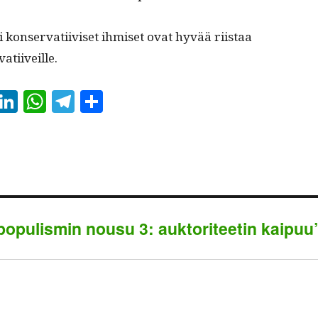
kon­ser­vati­iviset ihmiset ovat hyvää riis­taa
atiiveille.
E
Li
W
Te
S
m
nk
ha
le
ha
il
ed
ts
gr
re
In
A
a
pp
m
opopulismin nousu 3: auktoriteetin kaipuu