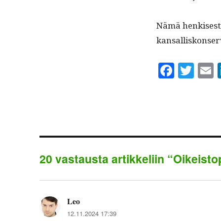
Nämä henkises­ti 
kansalliskonserv
Fa
T
ce
wi
bo
tte
a
ok
r
20 vastausta artikkeliin “Oikeist
Leo
sanoo:
12.11.2024 17:39