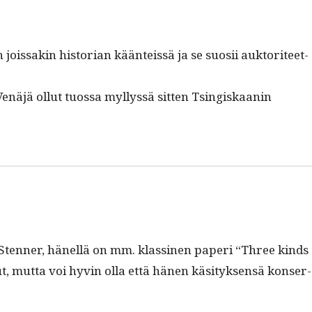
ois­sakin his­to­ri­an kään­teis­sä ja se suosii auk­tori­teet­
näjä ollut tuos­sa myllyssä sit­ten Tsingiskaanin
n Sten­ner, hänel­lä on mm. klassi­nen paperi “Three kinds
, mut­ta voi hyvin olla että hänen käsi­tyk­sen­sä kon­ser­