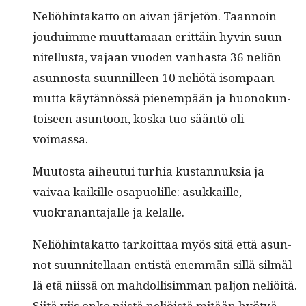
Neliöhin­takat­to on aivan jär­jetön. Taan­noin
jouduimme muut­ta­maan erit­täin hyvin suun­
nitel­lus­ta, vajaan vuo­den van­has­ta 36 neliön
asun­nos­ta suun­nilleen 10 neliötä isom­paan
mut­ta käytän­nössä pienem­pään ja huonokun­
toiseen asun­toon, kos­ka tuo sään­tö oli
voimassa.
Muu­tos­ta aiheu­tui turhia kus­tan­nuk­sia ja
vaivaa kaikille osa­puo­lille: asukkaille,
vuokranan­ta­jalle ja kelalle.
Neliöhin­takat­to tarkoit­taa myös sitä että asun­
not suun­nitel­laan entistä enem­män sil­lä silmäl­
lä etä niis­sä on mah­dol­lisim­man paljon neliöitä.
Siitä viis onko niistä neliöistä mitään hyötyä.