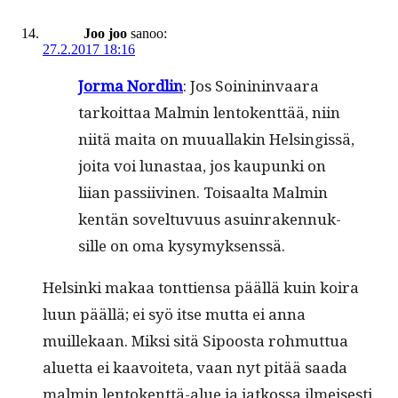
Joo joo
sanoo:
27.2.2017 18:16
Jor­ma Nordlin
: Jos Soinin­in­vaara
tarkoit­taa Malmin lento­kent­tää, niin
niitä mai­ta on muual­lakin Helsingis­sä,
joi­ta voi lunas­taa, jos kaupun­ki on
liian pas­si­ivi­nen. Toisaal­ta Malmin
ken­tän sovel­tuvu­us asuin­raken­nuk­
sille on oma kysymyksenssä.
Helsin­ki makaa tont­tien­sa pääl­lä kuin koira
luun pääl­lä; ei syö itse mut­ta ei anna
muillekaan. Mik­si sitä Sipoos­ta rohmut­tua
aluet­ta ei kaavoite­ta, vaan nyt pitää saa­da
malmin lento­kent­tä-alue ja jatkos­sa ilmeis­es­ti