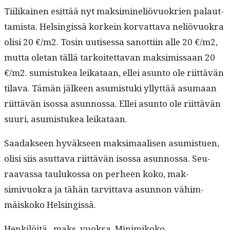
Tiilikainen esit­tää nyt mak­simineliövuokrien palaut­
tamista. Helsingis­sä korkein kor­vat­ta­va neliövuokra
olisi 20 €/m2. Tosin uutises­sa san­ot­ti­in alle 20 €/m2,
mut­ta ole­tan täl­lä tarkoitet­ta­van mak­simis­saan 20
€/m2. sum­is­tukea leikataan, ellei asun­to ole riit­tävän
tila­va. Tämän jäl­keen asum­is­tu­ki yllyt­tää asumaan
riit­tävän isos­sa asun­nos­sa. Ellei asun­to ole riit­tävän
suuri, asum­is­tukea leikataan.
Saadak­seen hyväk­seen mak­si­maalisen asum­istuen,
olisi siis asut­ta­va riit­tävän isos­sa asun­nos­sa. Seu­
raavas­sa taulukos­sa on per­heen koko, mak­
simivuokra ja tähän tarvit­ta­va asun­non vähim­
mäiskoko Helsingissä.
Henkilöitä maks. vuokra Minimikoko