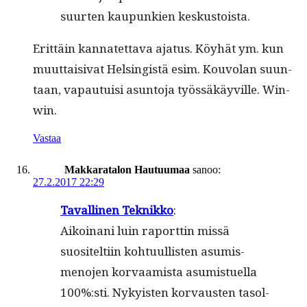
suurten kaupunkien keskustoista.
Erit­täin kan­natet­ta­va aja­tus. Köy­hät ym. kun
muut­taisi­vat Helsingistä esim. Kou­volan suun­
taan, vapau­tu­isi asun­to­ja työssäkäyville. Win-
win.
Vastaa
Makkaratalon Hautuumaa
sanoo:
27.2.2017 22:29
Tavalli­nen Teknikko
:
Aikoinani luin raport­tin mis­sä
suositelti­in kohtu­ullis­ten asum­is­
meno­jen kor­vaamista asum­istuel­la
100%:sti. Nyky­is­ten kor­vausten tasol­