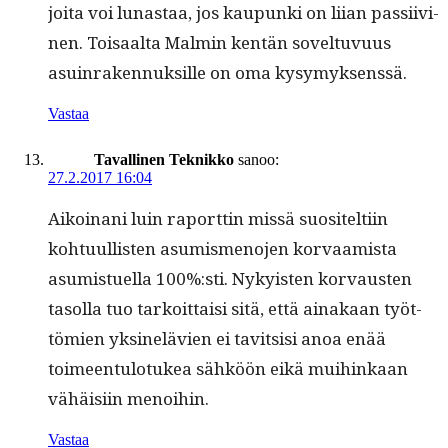
joi­ta voi lunas­taa, jos kaupun­ki on liian pas­si­ivi­
nen. Toisaal­ta Malmin ken­tän sovel­tuvu­us
asuin­raken­nuk­sille on oma kysymyksenssä.
Vastaa
Tavallinen Teknikko
sanoo:
27.2.2017 16:04
Aikoinani luin raport­tin mis­sä suositelti­in
kohtu­ullis­ten asum­is­meno­jen kor­vaamista
asum­istuel­la 100%:sti. Nyky­is­ten kor­vausten
tasol­la tuo tarkoit­taisi sitä, että ainakaan työt­
tömien yksinelävien ei tavit­sisi anoa enää
toimeen­tu­lo­tukea sähköön eikä mui­hinkaan
vähäisi­in menoihin.
Vastaa