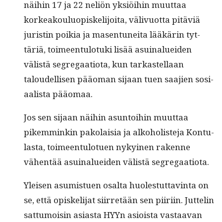
näi­hin 17 ja 22 neliön yksiöi­hin muut­taa
korkeak­oulu­opiske­li­joi­ta, välivuot­ta pitäviä
juristin poikia ja masen­tunei­ta lääkärin tyt­
täriä, toimeen­tu­lo­tu­ki lisää asuinaluei­den
välistä seg­re­gaa­tio­ta, kun tarkastel­laan
taloudel­lisen pääo­man sijaan tuen saa­jien sosi­
aal­ista pääomaa.
Jos sen sijaan näi­hin asun­toi­hin muut­taa
pikem­minkin pako­laisia ja alko­holis­te­ja Kon­tu­
las­ta, toimeen­tu­lotuen nykyi­nen rakenne
vähen­tää asuinaluei­den välistä segregaatiota.
Yleisen asum­istuen osalta huolestut­tavin­ta on
se, että opiske­li­jat siir­retään sen piiri­in. Jut­telin
sat­tumoisin asi­as­ta HYYn asioista vas­taa­van