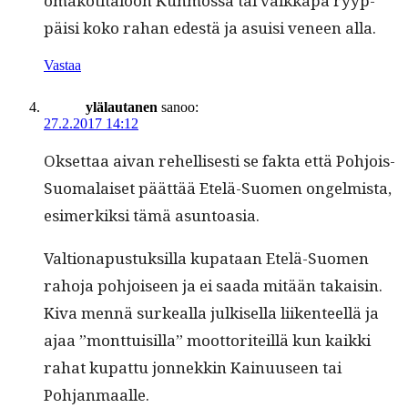
omakoti­taloon Kuh­mossa tai vaikka­pa ryyp­
päisi koko rahan edestä ja asu­isi veneen alla.
Vastaa
ylälautanen
sanoo:
27.2.2017 14:12
Okset­taa aivan rehellis­es­ti se fak­ta että Pohjois-
Suo­ma­laiset päät­tää Etelä-Suomen ongelmista,
esimerkik­si tämä asuntoasia.
Val­tion­a­pus­tuk­sil­la kupataan Etelä-Suomen
raho­ja pohjoiseen ja ei saa­da mitään takaisin.
Kiva men­nä surkeal­la julkisel­la liiken­teel­lä ja
ajaa ”mont­tuisil­la” moot­toriteil­lä kun kaik­ki
rahat kupat­tu jon­nekkin Kain­u­useen tai
Pohjanmaalle.