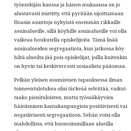
työn­tek­i­jän kanssa ja hänen mukaansa on jo
alus­tavasti mietit­ty, että pyritään sijoit­ta­maan
Hoasin asun­to­ja nyky­istä enem­män rikkaille
asuinalueille, sil­lä köy­hille asuinalueille voi olla
vaikeaa houkutel­la opiske­li­joi­ta. Tämä lisää
asuinaluei­den seg­re­gaa­tio­ta, kun jatkos­sa köy­
hiltä alueil­ta jää pois opiske­li­jat, joil­la kuitenkin
on hyvin tai keskiver­rosti sosi­aal­ista pääomaa.
Pelkän yleisen asum­istuen tapauk­ses­sa ilman
toimeen­tu­lo­tukea olisi tärkeää selvit­tää, vaikut­
taako pien­i­t­u­lois­t­en, mut­ta työssäkäyvien
häätämi­nen kan­takaupungista posi­ti­ivis­es­ti vai
negati­ivis­es­ti seg­re­gaa­tioon. Sehän voisi olla
mah­dol­lista, että huonoim­mil­laan alueil­la