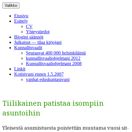
Siirry
Valikko
sisältöön
Etusivu
Esittely
CV
Yhteystiedot
Blogini säännöt
Julkaisut — tilaa kirjojani
Kunnallisvaalit
Seuraavat 400 000 helsinkiläistä
kunnallisvaaliohjelmani 2012
Kunnallisvaaliohjelmani 2008
Linkit
Kotisivuni ennen 1.5.2007
vanhat eduskuntasivuni
Tiilikainen patistaa isompiin
asuntoihin
Yleis­es­tä asum­istues­ta pois­tet­ti­in muu­ta­ma vuosi sit­