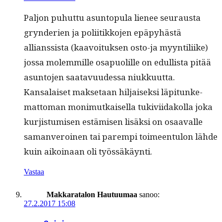
Paljon puhut­tu asun­top­u­la lie­nee seu­raus­ta
gryn­de­rien ja poli­itikko­jen epäpy­hästä
allianssista (kaavoituk­sen osto-ja myyn­tili­ike)
jos­sa molem­mille osa­puo­lille on edullista pitää
asun­to­jen saatavu­udessa niukkuutta.
Kansalaiset mak­se­taan hil­jaisek­si läpitunke­
mat­toman mon­imutkaisel­la tukivi­idakol­la joka
kur­jis­tu­misen estämisen lisäk­si on osaavalle
saman­veroinen tai parem­pi toimeen­tu­lon lähde
kuin aikoinaan oli työssäkäynti.
Vastaa
Makkaratalon Hautuumaa
sanoo:
27.2.2017 15:08