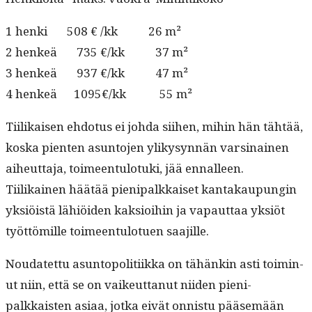
1 hen­ki 508 € /kk 26 m²
2 henkeä 735 €/kk 37 m²
3 henkeä 937 €/kk 47 m²
4 henkeä 1095€/kk 55 m²
Tiilikaisen ehdo­tus ei joh­da siihen, mihin hän tähtää,
kos­ka pien­ten asun­to­jen ylikysyn­nän varsi­nainen
aiheut­ta­ja, toimeen­tu­lo­tu­ki, jää ennalleen.
Tiilikainen häätää pieni­palkkaiset kan­takaupun­gin
yksiöistä lähiöi­den kak­sioi­hin ja vapaut­taa yksiöt
työt­tömille toimeen­tu­lotuen saajille.
Nou­datet­tu asun­topoli­ti­ik­ka on tähänkin asti toimin­
ut niin, että se on vaikeut­tanut niiden pieni­
palkkaisten asi­aa, jot­ka eivät onnis­tu pääsemään