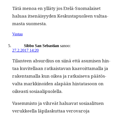
Tätä menoa en yllä­ty jos Etelä-Suo­ma­laiset
halu­aa itsenäisyy­den Keskustapuoleen val­taa­
mas­ta suomesta.
Vastaa
Sibbo San Sebastian
sanoo:
27.2.2017 14:20
Tilanteen absur­dius on siinä että asumisen hin­
taa kuvitel­laan ratkaista­van kaavoit­ta­mal­la ja
rak­en­ta­mal­la kun oikea ja ratkai­se­va päätös­
val­ta markki­noiden alapään hin­tata­soon on
oikeasti sosiaalipuolella.
Vasem­mis­to ja vihreät halu­a­vat sosi­aal­ituen
veruk­keel­la läpi­laskut­taa verovaro­ja