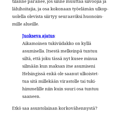
tilanne para­nee, jos sinne muut­taa siivoo­jia ja
lähi­hoita­jia, ja osa kokon­aan työelämän ulkop­
uolel­la ole­vista siir­tyy seu­raaviksi huonoim­
mille alueille.
Juok­se­va aja­tus
:
Aikamoinen tukivi­idakko on kyl­lä
asumisel­la. Itses­tä melkein­pä tun­tuu
siltä, että joku tässä nyt kusee min­ua
silmään kun mak­san itse asumiseni
Helsingis­sä enkä ole saanut ulkois­tet­
tua sitä millekään viras­tolle tai tuk­i­
him­melille niin kuin suuri osa tun­tuu
saaneen.
Etkö saa asun­to­lainan korkovähennystä?