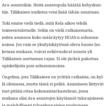
Ara-asun­toi­hin. Heitä asun­top­u­la häätää kehyskun­
ti­in. Tiilikaisen uud­is­tus veisi lisää tähän suuntaan.
Toki emme vielä tiedä, mitä Kela aikoo tehdä
toimeen­tu­lotuelle. Sekin on vielä ratkaise­mat­ta,
miten asun­non koko määräy­tyy HOAS:n solu­a­sun­
nois­sa. Jos vain se yksi­tyiskäytössä ole­va huone las­
ke­taan mukaan, voivat neliövuokrat nous­ta yli
Tiilikaisen aset­ta­man rajan. Ei ole järkeä pakot­taa
opiske­li­joi­ta pois soluasunnoista.
Ongel­ma, jota Tiilikainen on yrit­tää ratkaista, on kyl­
lä ole­mas­sa, mut­ta tämä ei pelitä. Asumiseen liit­tyvät
tuet pitäisi ottaa kokon­ais­tarkastelu­un, jos­sa
mukana olisi Ara-asun­to­jen käytän­nöt tulo­rajoi­neen
ja mah­dol­lis­es­ti tulosi­don­nai­sine vuokri­neen,