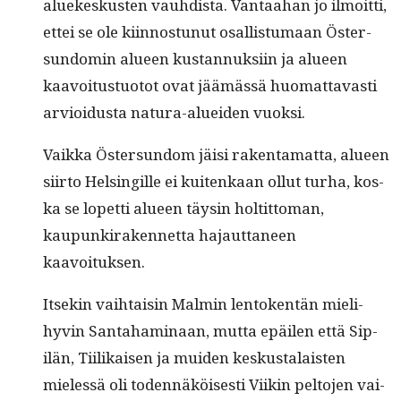
aluekeskusten vauhdista. Van­taa­han jo ilmoit­ti,
ettei se ole kiin­nos­tunut osal­lis­tu­maan Öster­
sun­domin alueen kus­tan­nuk­si­in ja alueen
kaavoitus­tuo­tot ovat jäämässä huo­mat­tavasti
arvioidus­ta natu­ra-aluei­den vuoksi.
Vaik­ka Öster­sun­dom jäisi rak­en­ta­mat­ta, alueen
siir­to Helsingille ei kuitenkaan ollut turha, kos­
ka se lopet­ti alueen täysin holtit­toman,
kaupunki­raken­net­ta hajaut­ta­neen
kaavoituksen.
Itsekin vai­h­taisin Malmin lento­ken­tän mieli­
hyvin San­ta­ham­i­naan, mut­ta epäilen että Sip­
ilän, Tiilikaisen ja muiden keskusta­lais­ten
mielessä oli toden­näköis­es­ti Viikin pel­to­jen vai­