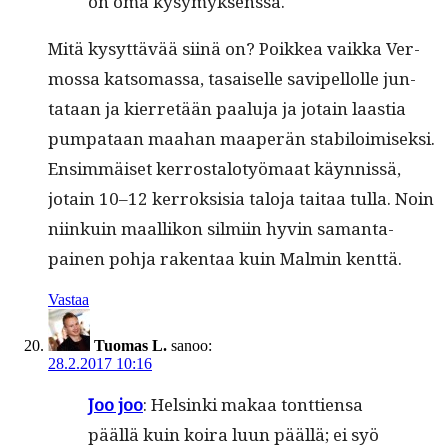
on oma kysymyksenssä.
Mitä kysyt­tävää siinä on? Poikkea vaik­ka Ver­
mossa kat­so­mas­sa, tasaiselle savipel­lolle jun­
tataan ja kier­retään paalu­ja ja jotain laas­tia
pumpataan maa­han maaperän sta­biloimisek­si.
Ensim­mäiset ker­rostalo­työ­maat käyn­nis­sä,
jotain 10–12 ker­roksisia talo­ja taitaa tul­la. Noin
niinkuin maal­likon silmi­in hyvin saman­ta­
painen poh­ja rak­en­taa kuin Malmin kenttä.
Vastaa
Tuomas L.
sanoo:
28.2.2017 10:16
Joo joo
: Helsin­ki makaa tont­tien­sa
pääl­lä kuin koira luun pääl­lä; ei syö