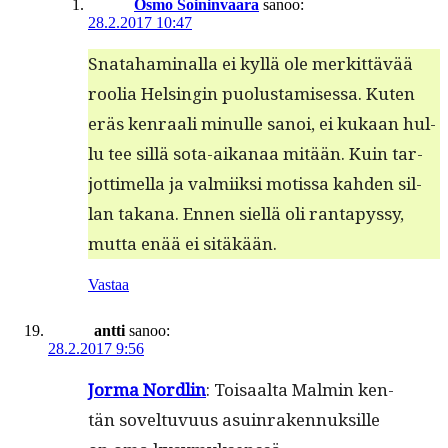
Osmo Soininvaara
sanoo:
28.2.2017 10:47
Snata­ham­i­nal­la ei kyl­lä ole merkit­tävää
roo­lia Helsin­gin puo­lus­tamises­sa. Kuten
eräs ken­raali min­ulle sanoi, ei kukaan hul­
lu tee sil­lä sota-aikanaa mitään. Kuin tar­
jot­timel­la ja valmi­ik­si motis­sa kah­den sil­
lan takana. Ennen siel­lä oli rantapyssy,
mut­ta enää ei sitäkään.
Vastaa
antti
sanoo:
28.2.2017 9:56
Jor­ma Nordlin
: Toisaal­ta Malmin ken­
tän sovel­tuvu­us asuin­raken­nuk­sille