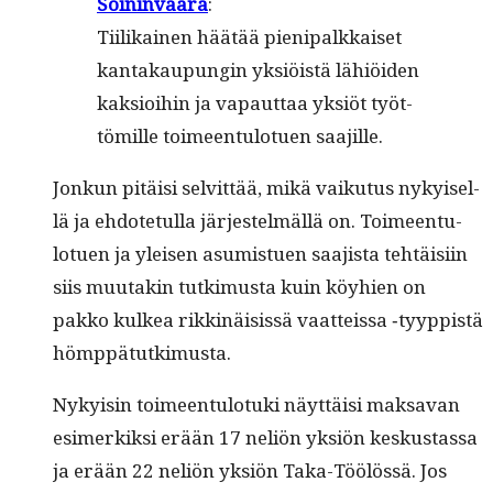
Soin­in­vaara
:
Tiilikainen häätää pieni­palkkaiset
kan­takaupun­gin yksiöistä lähiöi­den
kak­sioi­hin ja vapaut­taa yksiöt työt­
tömille toimeen­tu­lotuen saajille.
Jonkun pitäisi selvit­tää, mikä vaiku­tus nykyisel­
lä ja ehdote­tul­la jär­jestelmäl­lä on. Toimeen­tu­
lotuen ja yleisen asum­istuen saa­jista tehtäisi­in
siis muu­takin tutkimus­ta kuin köy­hien on
pakko kulkea rikkinäi­sis­sä vaat­teis­sa ‑tyyp­pistä
hömppätutkimusta.
Nyky­isin toimeen­tu­lo­tu­ki näyt­täisi mak­sa­van
esimerkik­si erään 17 neliön yksiön keskus­tas­sa
ja erään 22 neliön yksiön Taka-Töölössä. Jos