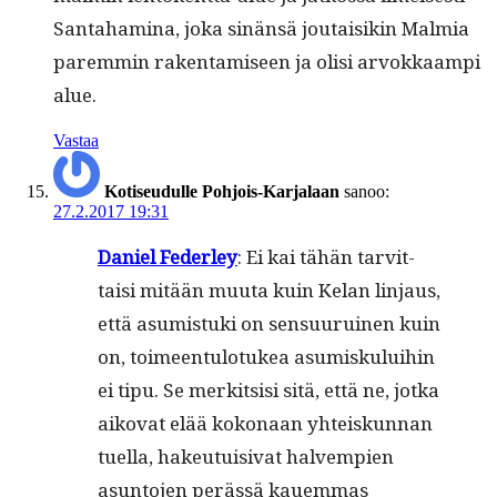
San­ta­ham­i­na, joka sinän­sä joutaisikin Malmia
parem­min rak­en­tamiseen ja olisi arvokkaampi
alue.
Vastaa
Kotiseudulle Pohjois-Karjalaan
sanoo:
27.2.2017 19:31
Daniel Fed­er­ley
: Ei kai tähän tarvit­
taisi mitään muu­ta kuin Kelan lin­jaus,
että asum­is­tu­ki on sen­su­u­ru­inen kuin
on, toimeen­tu­lo­tukea asumisku­lui­hin
ei tipu. Se merk­it­sisi sitä, että ne, jot­ka
aiko­vat elää kokon­aan yhteiskun­nan
tuel­la, hakeu­tu­isi­vat halvem­pi­en
asun­to­jen perässä kauem­mas