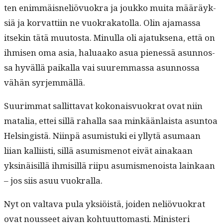
ten enim­mäis­neliövuokra ja joukko mui­ta määräyk­
siä ja kor­vat­ti­in ne vuokraka­tol­la. Olin aja­mas­sa
itsekin tätä muu­tos­ta. Min­ul­la oli ajatuk­se­na, että on
ihmisen oma asia, halu­aako asua pienessä asun­nos­
sa hyväl­lä paikalla vai suurem­mas­sa asun­nos­sa
vähän syrjemmällä.
Suurim­mat sal­lit­ta­vat kokon­aisvuokrat ovat niin
matalia, ettei sil­lä rahal­la saa minkään­laista asun­toa
Helsingistä. Niin­pä asum­is­tu­ki ei yllytä asumaan
liian kalli­isti, sil­lä asum­is­menot eivät ainakaan
yksinäisil­lä ihmisil­lä riipu asum­is­menoista lainkaan
– jos siis asuu vuokralla.
Nyt on val­ta­va pula yksiöistä, joiden neliövuokrat
ovat nousseet aivan kohtu­ut­tomasti. Min­is­teri