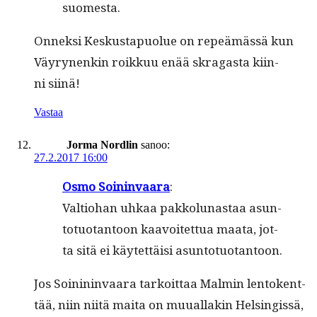
suomesta.
Onnek­si Keskustapuolue on repeämässä kun
Väyry­nenkin roikkuu enää skra­gas­ta kiin­
ni siinä!
Vastaa
Jorma Nordlin
sanoo:
27.2.2017 16:00
Osmo Soin­in­vaara
:
Val­tio­han uhkaa pakkol­u­nas­taa asun­
to­tuotan­toon kaavoitet­tua maa­ta, jot­
ta sitä ei käytet­täisi asuntotuotantoon.
Jos Soinin­in­vaara tarkoit­taa Malmin lento­kent­
tää, niin niitä mai­ta on muual­lakin Helsingis­sä,