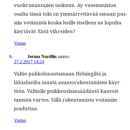
vuokranan­ta­jien tasku­un. Ay-vasem­mis­ton
osalta tämä toki on ymmär­ret­tävää omaan pus­
si­in vetämistä kos­ka heille itselleen ne lop­ul­ta
kiertävät. Entä vihreiden?
Vastaa
Jorma Nordlin
sanoo:
27.2.2017 14:24
Val­tio pakkol­u­nas­ta­maan Helsingiltä ja
lähialueil­ta maa­ta asun­torak­en­tamisen käyt­
töön. Val­ti­olle poikkeuslain­säädän­tö kaavoit­
tamista varten. Sil­lä rak­en­tamista voitaisi­in
jouduttaa.
Vastaa