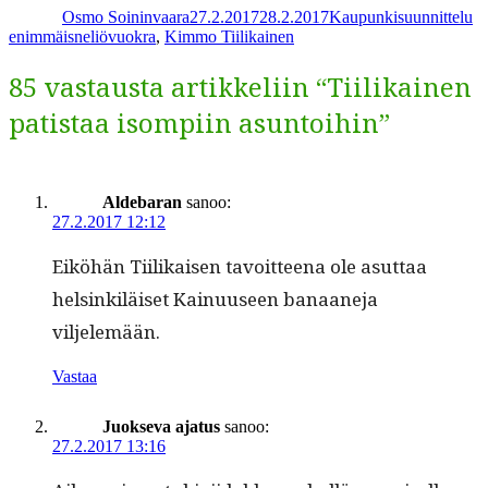
Osmo Soininvaara
27.2.2017
28.2.2017
Kaupunkisuunnittelu
enimmäisneliövuokra
,
Kimmo Tiilikainen
85 vastausta artikkeliin “Tiilikainen
patistaa isompiin asuntoihin”
Aldebaran
sanoo:
27.2.2017 12:12
Eiköhän Tiilikaisen tavoit­teena ole asut­taa
helsinkiläiset Kain­u­useen banaane­ja
viljelemään.
Vastaa
Juokseva ajatus
sanoo:
27.2.2017 13:16