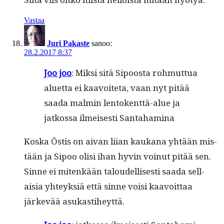
Vastaa
Juri Pakaste
sanoo:
28.2.2017 8:37
Joo joo
: Mik­si sitä Sipoos­ta rohmut­tua
aluet­ta ei kaavoite­ta, vaan nyt pitää
saa­da malmin lento­kent­tä-alue ja
jatkos­sa ilmeis­es­ti Santahamina
Kos­ka Östis on aivan liian kaukana yhtään mis­
tään ja Sipoo olisi ihan hyvin voin­ut pitää sen.
Sinne ei mitenkään taloudel­lis­es­ti saa­da sel­l­
aisia yhteyk­siä että sinne voisi kaavoit­taa
järkevää asukastiheyttä.