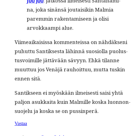
Joo joo
: jatkos­sa ilmeis­es­ti San­ta­ham­i­
na, joka sinän­sä joutaisikin Malmia
parem­min rak­en­tamiseen ja olisi
arvokkaampi alue.
Viimeaikai­sis­sa kom­menteis­sa on nähdäk­seni
puhut­tu San­tik­ses­ta lähin­nä suo­si­ol­la puo­lus­
tusvoimille jät­tävään sävyyn. Ehkä tilanne
muut­tuu jos Venäjä rauhoit­tuu, mut­ta tuskin
ennen sitä.
San­tik­seen ei myöskään ilmeis­es­ti saisi yhtä
paljon asukkai­ta kuin Malmille kos­ka luon­non­
suo­jelu ja kos­ka se on pussinperä.
Vastaa