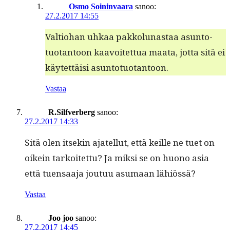
Osmo Soininvaara
sanoo:
27.2.2017 14:55
Val­tio­han uhkaa pakkol­u­nas­taa asun­to­
tuotan­toon kaavoitet­tua maa­ta, jot­ta sitä ei
käytet­täisi asuntotuotantoon.
Vastaa
R.Silfverberg
sanoo:
27.2.2017 14:33
Sitä olen itsekin ajatel­lut, että keille ne tuet on
oikein tarkoitet­tu? Ja mik­si se on huono asia
että tuen­saa­ja joutuu asumaan lähiössä?
Vastaa
Joo joo
sanoo:
27.2.2017 14:45