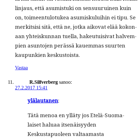
lin­jaus, että asum­is­tu­ki on sen­su­u­ru­inen kuin
on, toimeen­tu­lo­tukea asumisku­lui­hin ei tipu. Se
merk­it­sisi sitä, että ne, jot­ka aiko­vat elää kokon­
aan yhteiskun­nan tuel­la, hakeu­tu­isi­vat halvem­
pi­en asun­to­jen perässä kauem­mas suurten
kaupunkien keskustoista.
Vastaa
R.Silfverberg
sanoo:
27.2.2017 15:41
ylälau­ta­nen
:
Tätä menoa en yllä­ty jos Etelä-Suo­ma­
laiset halu­aa itsenäisyy­den
Keskustapuoleen val­taa­mas­ta