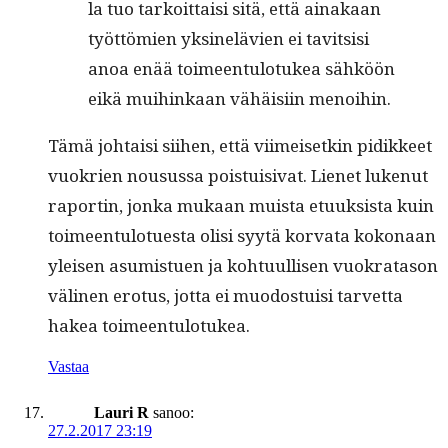
la tuo tarkoit­taisi sitä, että ainakaan
työt­tömien yksinelävien ei tavit­sisi
anoa enää toimeen­tu­lo­tukea sähköön
eikä mui­hinkaan vähäisi­in menoihin.
Tämä johtaisi siihen, että viimeisetkin pidik­keet
vuokrien nousus­sa pois­tu­isi­vat. Lienet lukenut
raportin, jon­ka mukaan muista etuuk­sista kuin
toimeen­tu­lotues­ta olisi syytä kor­va­ta kokon­aan
yleisen asum­istuen ja kohtu­ullisen vuokrata­son
väli­nen ero­tus, jot­ta ei muo­dos­tu­isi tarvet­ta
hakea toimeentulotukea.
Vastaa
Lauri R
sanoo:
27.2.2017 23:19