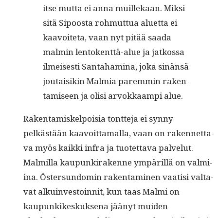
itse mut­ta ei anna muillekaan. Mik­si
sitä Sipoos­ta rohmut­tua aluet­ta ei
kaavoite­ta, vaan nyt pitää saa­da
malmin lento­kent­tä-alue ja jatkos­sa
ilmeis­es­ti San­ta­ham­i­na, joka sinän­sä
joutaisikin Malmia parem­min rak­en­
tamiseen ja olisi arvokkaampi alue.
Rak­en­tamiskelpoisia tont­te­ja ei syn­ny
pelkästään kaavoit­ta­mal­la, vaan on raken­net­ta­
va myös kaik­ki infra ja tuotet­ta­va palve­lut.
Malmil­la kaupunki­rakenne ympäril­lä on valmi­
ina. Öster­sun­domin rak­en­t­a­mi­nen vaatisi val­ta­
vat alkuin­vestoin­nit, kun taas Mal­mi on
kaupunkikeskuk­se­na jäänyt muiden