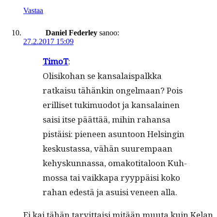
Vastaa
Daniel Federley
sanoo:
27.2.2017 15:09
Tim­oT
:
Olisiko­han se kansalais­palk­ka
ratkaisu tähänkin ongel­maan? Pois
eril­liset tukimuodot ja kansalainen
saisi itse päät­tää, mihin rahansa
pistäisi: pie­neen asun­toon Helsin­gin
keskus­tas­sa, vähän suurem­paan
kehyskun­nas­sa, omakoti­taloon Kuh­
mossa tai vaikka­pa ryyp­päisi koko
rahan edestä ja asu­isi veneen alla.
Ei kai tähän tarvit­taisi mitään muu­ta kuin Kelan