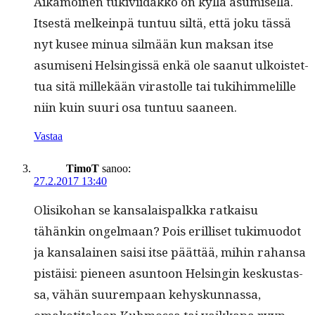
Aikamoinen tukivi­idakko on kyl­lä asumisel­la.
Itses­tä melkein­pä tun­tuu siltä, että joku tässä
nyt kusee min­ua silmään kun mak­san itse
asumiseni Helsingis­sä enkä ole saanut ulkois­tet­
tua sitä millekään viras­tolle tai tuk­i­him­melille
niin kuin suuri osa tun­tuu saaneen.
Vastaa
TimoT
sanoo:
27.2.2017 13:40
Olisiko­han se kansalais­palk­ka ratkaisu
tähänkin ongel­maan? Pois eril­liset tukimuodot
ja kansalainen saisi itse päät­tää, mihin rahansa
pistäisi: pie­neen asun­toon Helsin­gin keskus­tas­
sa, vähän suurem­paan kehyskun­nas­sa,