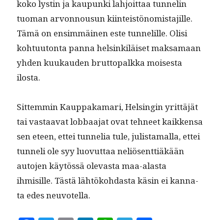
koko lystin ja kaupun­ki lahjoit­taa tun­nelin
tuo­man arvon­nousun kiin­teistön­o­mis­ta­jille.
Tämä on ensim­mäi­nen este tun­nelille. Olisi
kohtu­u­ton­ta pan­na helsinkiläiset mak­samaan
yhden kuukau­den brut­topalk­ka moi­ses­ta
ilosta.
Sit­tem­min Kaup­paka­mari, Helsin­gin yrit­täjät
tai vas­taa­vat lob­baa­jat ovat tehneet kaikken­sa
sen eteen, ettei tun­nelia tule, julis­ta­mal­la, ettei
tun­neli ole syy luovut­taa neliösent­tiäkään
auto­jen käytössä olev­as­ta maa-alas­ta
ihmisille. Tästä lähtöko­hdas­ta käsin ei kan­na­
ta edes neuvotella.