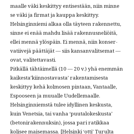
maalle väki keskit­tyy entis­es­tään, niin minne
se väki ja fir­mat ja kaup­pa keskit­tyy.
Helsingin­níe­mi alkaa olla täy­teen raken­net­tu,
sinne ei enää mah­du lisää raken­nus­neliöitä,
ellei men­nä ylöspäin. Ei men­nä, niin kon­ser­
vati­ive­jä päät­täjät — siis kansan­val­it­se­mat —
ovat, valitettavasti.
Pitkäl­lä tähtäimel­lä (10 — 20 v.) yhä enem­män
kaikesta’ki­in­nos­tavas­ta’ rak­en­tamis­es­ta
keskit­tyy kehä kol­mosen pin­taan, Van­taalle,
Espooseen ja muualle Uudelle­maalle.
Helsingin­niem­stä tulee idylli­nen keskus­ta,
kuin Venet­sia, tai van­ha ‘puu­talokeskus­ta’
(betoni­raken­nuksin), jos­sa pari ratikkaa
kolisee maise­mas­sa. [Helsin­ki ‘otti’ Turul­ta