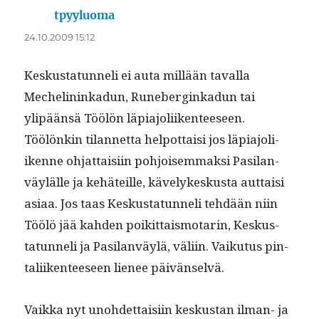
tpyyluoma
sanoo:
24.10.2009 15:12
Keskus­tatun­neli ei auta mil­lään taval­la
Meche­lininkadun, Runeberginkadun tai
ylipään­sä Töölön läpi­a­joli­iken­teeseen.
Töölönkin tilan­net­ta helpot­taisi jos läpi­a­joli­
ikenne ohjat­taisi­in pohjoisem­mak­si Pasi­lan­
väylälle ja kehäteille, käve­lykeskus­ta aut­taisi
asi­aa. Jos taas Keskus­tatun­neli tehdään niin
Töölö jää kah­den poikit­tais­mo­tarin, Keskus­
tatun­neli ja Pasi­lan­väylä, väli­in. Vaiku­tus pin­
tali­iken­teeseen lie­nee päivänselvä.
Vaik­ka nyt uno­hdet­taisi­in keskus­tan ilman- ja