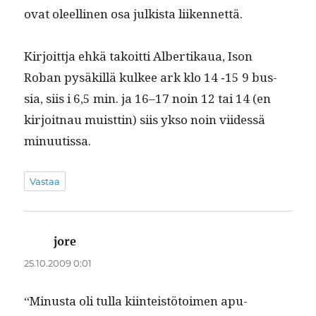
ovat oleelli­nen osa julk­ista liikennettä.
Kir­joit­t­ja ehkä takoit­ti Alber­tikaua, Ison
Roban pysäkil­lä kul­kee ark klo 14 ‑15 9 bus­
sia, siis i 6,5 min. ja 16–17 noin 12 tai 14 (en
kir­joit­nau muist­tin) siis ykso noin viidessä
minuutissa.
Vastaa
jore
sanoo:
25.10.2009 0:01
“Minus­ta oli tul­la kiin­teistö­toimen apu­