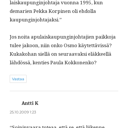
laiskaupung­in­jo­hta­ja vuon­na 1995, kun
demarien Pekka Kor­pinen oli ehdol­la
kaupunginjohtajaksi.”
Jos noi­ta apu­laiskaupung­in­jo­hta­jien paikko­ja
tulee jakoon, niin onko Osmo käytet­tävis­sä?
Kukako­han siel­lä on seu­raavak­si eläk­keel­lä
lähdössä, ken­ties Paula Kokkonenko?
Vastaa
Antti K
sanoo:
25.10.2009 1:23
“Soin­in­vaara toteaa, että se, että liikenne