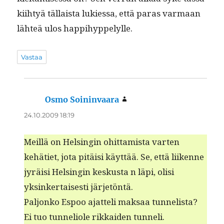
kiihtyä täl­laista lukies­sa, että paras var­maan
lähteä ulos happihyppelylle.
Vastaa
Osmo Soininvaara
sanoo:
24.10.2009 18:19
Meil­lä on Helsin­gin ohit­tamista varten
kehäti­et, jota pitäisi käyt­tää. Se, että liikenne
jyräisi Helsin­gin keskus­ta n läpi, olisi
yksinker­tais­es­ti järjetöntä.
Paljonko Espoo ajat­teli mak­saa tunnelista?
Ei tuo tun­neli­ole rikkaiden tun­neli.