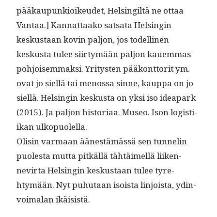
pääkaupunkioikeudet, Helsingiltä ne ottaa
Van­taa.] Kan­nat­taako sat­sa­ta Helsin­gin
keskus­taan kovin paljon, jos todel­li­nen
keskus­ta tulee siir­tymään paljon kauem­mas
pohjoisem­mak­si. Yri­tys­ten pääkont­torit ym.
ovat jo siel­lä tai menos­sa sinne, kaup­pa on jo
siel­lä. Helsin­gin keskus­ta on yksi iso idea­park
(2015). Ja paljon his­to­ri­aa. Museo. Ison logis­ti­
ikan ulkopuolella.
Olisin var­maan äänestämässä sen tun­nelin
puoles­ta mut­ta pitkäl­lä tähtäimel­lä liiken­
nevir­ta Helsin­gin keskus­taan tulee tyre­
htymään. Nyt puhutaan isoista lin­joista, ydin­
voimalan ikäisistä.