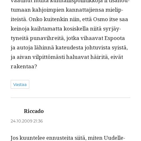
vaat­in­ut mui­ta kun­nal­lispoli­itikko­ja irti­sanou­
tu­maan kahjoimpi­en kan­nat­ta­jien­sa mielip­
iteistä. Onko kuitenkin niin, että Osmo itse saa
keino­ja kai­h­ta­mat­ta kosiskel­la niitä syr­jäy­
tyneitä punav­ihre­itä, jot­ka vihaa­vat Espoo­ta
ja auto­ja lähin­nä kateud­es­ta johtu­vista syistä,
ja aivan vil­pit­tömästi halu­a­vat häir­itä, eivät
rakentaa?
Vastaa
Riccado
sanoo:
24.10.2009 21:36
Jos kuun­telee ennustei­ta siitä, miten Uudelle­