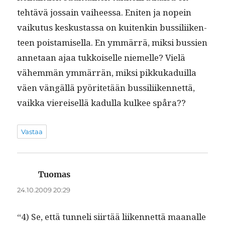
tehtävä jos­sain vai­heessa. Eniten ja nopein
vaiku­tus keskus­tas­sa on kuitenkin bus­sili­iken­
teen pois­tamisel­la. En ymmär­rä, mik­si bussien
annetaan ajaa tukkoiselle niemelle? Vielä
vähem­män ymmär­rän, mik­si pikkukaduil­la
väen vängäl­lä pyöritetään bus­sili­iken­net­tä,
vaik­ka viereisel­lä kadul­la kul­kee spåra??
Vastaa
Tuomas
sanoo:
24.10.2009 20:29
“4) Se, että tun­neli siirtää liiken­net­tä maanalle