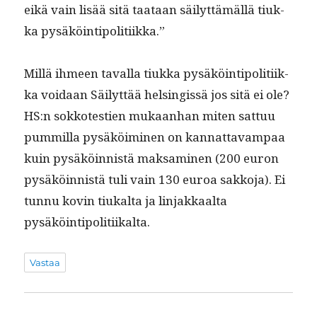
eikä vain lisää sitä taataan säi­lyt­tämäl­lä tiuk­
ka pysäköintipolitiikka.”
Mil­lä ihmeen taval­la tiuk­ka pysäköin­tipoli­ti­ik­
ka voidaan Säi­lyt­tää helsingis­sä jos sitä ei ole?
HS:n sokkotestien mukaan­han miten sat­tuu
pum­mil­la pysäköimi­nen on kan­nat­tavam­paa
kuin pysäköin­nistä mak­sami­nen (200 euron
pysäköin­nistä tuli vain 130 euroa sakko­ja). Ei
tun­nu kovin tiukalta ja lin­jakkaal­ta
pysäköintipolitiikalta.
Vastaa