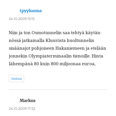
tpyyluoma
sanoo:
24.10.2009 15:15
Niin ja ton Osmo­tun­nelin saa tehtyä käytän­
nössä jatka­mal­la Klu­u­vista huoltun­nelin
sisää­na­jot pohjoiseen Hakaniemeen ja etelään
jon­nekin Olympiater­mi­naalin tienoille. Hin­ta
lähempänä 80 kuin 800 miljoon­aa euroa,
Vastaa
Markus
sanoo:
24.10.2009 17:52