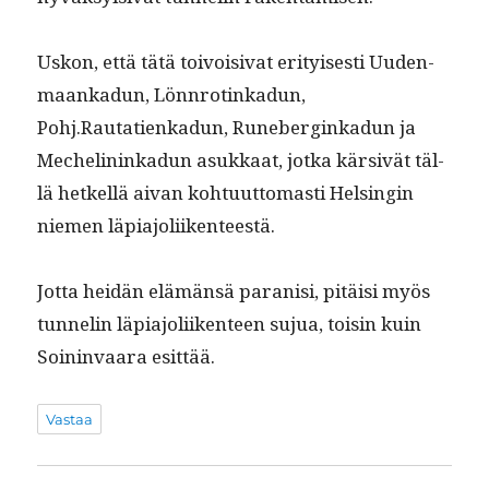
Uskon, että tätä toivoisi­vat eri­tyis­es­ti Uuden­
maankadun, Lön­nrotinkadun,
Pohj.Rautatienkadun, Runeberginkadun ja
Meche­lininkadun asukkaat, jot­ka kär­sivät täl­
lä het­kel­lä aivan kohtu­ut­tomasti Helsin­gin
niemen läpiajoliikenteestä.
Jot­ta hei­dän elämän­sä paranisi, pitäisi myös
tun­nelin läpi­a­joli­iken­teen sujua, toisin kuin
Soin­in­vaara esittää.
Vastaa