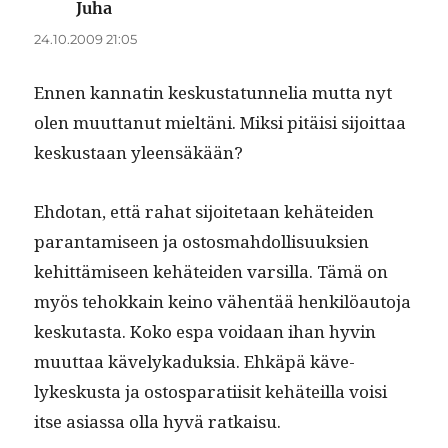
Juha
sanoo:
24.10.2009 21:05
Ennen kan­natin keskus­tatun­nelia mut­ta nyt
olen muut­tanut mieltäni. Mik­si pitäisi sijoit­taa
keskus­taan yleensäkään?
Ehdotan, että rahat sijoite­taan kehätei­den
paran­tamiseen ja ostos­mah­dol­lisuuk­sien
kehit­tämiseen kehätei­den var­sil­la. Tämä on
myös tehokkain keino vähen­tää henkilöau­to­ja
kesku­tas­ta. Koko espa voidaan ihan hyvin
muut­taa käve­lykaduk­sia. Ehkäpä käve­
lykeskus­ta ja ostosparati­isit kehäteil­la voisi
itse asi­as­sa olla hyvä ratkaisu.