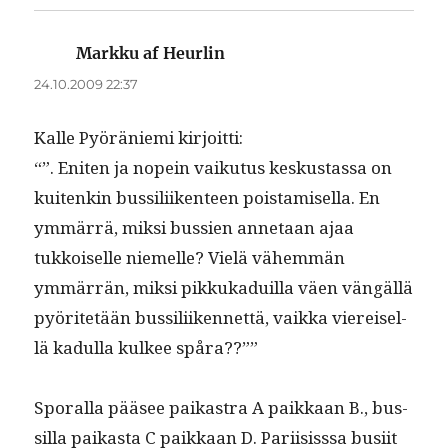
Markku af Heurlin
sanoo:
24.10.2009 22:37
Kalle Pyöränie­mi kirjoitti:
“”. Eniten ja nopein vaiku­tus keskus­tas­sa on
kuitenkin bus­sili­iken­teen pois­tamisel­la. En
ymmär­rä, mik­si bussien annetaan ajaa
tukkoiselle niemelle? Vielä vähem­män
ymmär­rän, mik­si pikkukaduil­la väen vängäl­lä
pyöritetään bus­sili­iken­net­tä, vaik­ka viereisel­
lä kadul­la kul­kee spåra??””
Spo­ral­la pääsee paikas­tra A paikkaan B., bus­
sil­la paikas­ta C paikkaan D. Pari­i­siss­sa busi­it