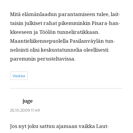
Mitä elämän­laadun paran­tamiseen tulee, lait­
taisin julkiset rahat pikem­minkin Pis­ara-han­
kkeeseen ja Töölön tun­neli­ratikkaan.
Maantieli­iken­nepuolel­la Pasi­lan­väylän tun­
neloin­ti olisi keskus­tatun­nelia oleel­lis­es­ti
parem­min perusteltavissa.
Vastaa
juge
sanoo:
25.10.2009 11:49
Jos nyt joku sat­tuu aja­maan vaik­ka Laut­