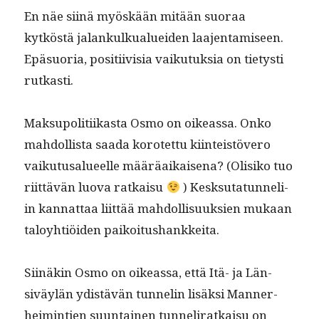
En näe siinä myöskään mitään suo­raa
kytköstä jalankulkualuei­den laa­jen­tamiseen.
Epä­suo­ria, posi­ti­ivisia vaiku­tuk­sia on tietysti
rutkasti.
Mak­supoli­ti­ikas­ta Osmo on oike­as­sa. Onko
mah­dol­lista saa­da korotet­tu kiin­teistövero
vaiku­tusalueelle määräaikaise­na? (Olisiko tuo
riit­tävän luo­va ratkaisu
) Kesksu­tatun­neli­
in kan­nat­taa liit­tää mah­dol­lisuuk­sien mukaan
taloy­htiöi­den paikoitushankkeita.
Siinäkin Osmo on oike­as­sa, että Itä- ja Län­
siväylän ydis­tävän tun­nelin lisäk­si Man­ner­
heim­intien suun­tainen tun­neli­ratkaisu on