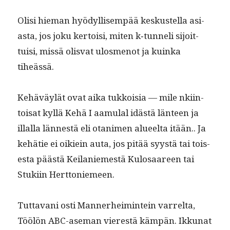
Olisi hie­man hyödyl­lisem­pää keskustel­la asi­
as­ta, jos joku ker­toisi, miten k‑tunneli sijoit­
tuisi, mis­sä olis­vat ulos­menot ja kuin­ka
tiheässä.
Kehäväylät ovat aika tukkoisia — mile nki­in­
toisat kyl­lä Kehä I aamu­lal idästä län­teen ja
illal­la lännestä eli otani­men alueelta itään.. Ja
kehätie ei oikiein auta, jos pitää syys­tä tai tois­
es­ta päästä Keilaniemestä Kulosaa­reen tai
Stuki­in Herttoniemeen.
Tut­ta­vani osti Man­ner­heim­intein var­relta,
Töölön ABC-ase­man vier­estä käm­pän. Ikku­nat