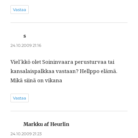
Vastaa
s
sanoo:
24.10.2009 21:16
Viel´kkö olet Soin­in­vaara perus­tur­vaa tai
kansalais­palkkaa vas­taan? Hellp­po elämä.
Mikä siinä on vikana
Vastaa
Markku af Heurlin
sanoo:
24.10.2009 21:23