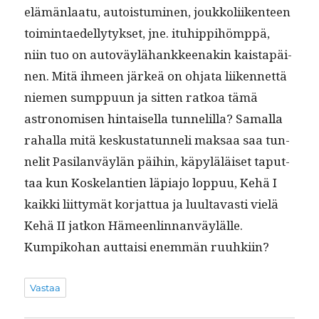
elämän­laatu, autois­tu­mi­nen, joukkoli­iken­teen
toim­intaedel­ly­tyk­set, jne. ituhip­pi­hömp­pä,
niin tuo on autoväylähankkeenakin kaistapäi­
nen. Mitä ihmeen järkeä on ohja­ta liiken­net­tä
niemen sump­pu­un ja sit­ten ratkoa tämä
astronomisen hin­taisel­la tun­nelil­la? Samal­la
rahal­la mitä keskus­tatun­neli mak­saa saa tun­
nelit Pasi­lan­väylän päi­hin, käpyläläiset taput­
taa kun Koske­lantien läpi­a­jo lop­puu, Kehä I
kaik­ki liit­tymät kor­jat­tua ja luul­tavasti vielä
Kehä II jatkon Hämeen­lin­nan­väylälle.
Kumpiko­han aut­taisi enem­män ruuhkiin?
Vastaa