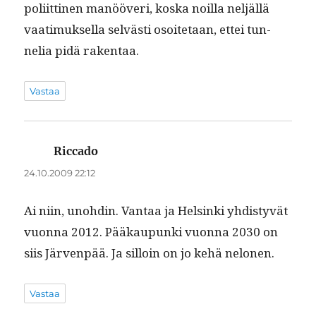
poli­it­ti­nen manööveri, kos­ka noil­la neljäl­lä
vaa­timuk­sel­la selvästi osoite­taan, ettei tun­
nelia pidä rakentaa.
Vastaa
Riccado
sanoo:
24.10.2009 22:12
Ai niin, uno­hdin. Van­taa ja Helsin­ki yhdis­tyvät
vuon­na 2012. Pääkaupun­ki vuon­na 2030 on
siis Jär­ven­pää. Ja sil­loin on jo kehä nelonen.
Vastaa