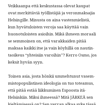
Veikkaan­pa että keskus­tas­sa ole­vat kau­pat
ovat merkit­täviä työl­listäjiä ja veron­mak­sajia
Helsingille. Minus­ta on aina vas­ten­mielistä,
kun hyvä­tu­lois­t­en vero­ja saa käyt­tää vain
huono­tu­lois­t­en asioi­hin. Mikä ihmeen moraali
se sem­moinen on, että varakkaiden pitää
mak­saa kaik­ki itse ja vain köy­hillä on nautin­
taoikeus “yhteisi­in varoi­hin”? Ker­ro Osmo, jos
kek­sit hyvän syyn.
Toinen asia, jos­ta hönkii umme­htunut vasem­
mistopop­ulisti­nen ide­olo­gia on tuo totea­mus,
että pitää estää liikku­mi­nen Espoos­ta itä-
Helsinki­in. Mik­si ihmeessä? Mitä JÄRKEÄ sen
kieltämisessä on? Sen ver­ran alkaa syke tässä