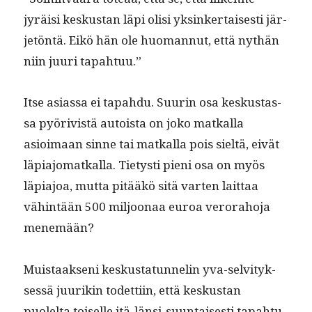
jyräisi keskus­tan läpi olisi yksinker­tais­es­ti jär­
jetön­tä. Eikö hän ole huo­man­nut, että nythän
niin juuri tapahtuu.”
Itse asi­as­sa ei tapah­du. Suurin osa keskus­tas­
sa pyöriv­istä autoista on joko matkalla
asioimaan sinne tai matkalla pois sieltä, eivät
läpi­a­jo­matkalla. Tietysti pieni osa on myös
läpi­a­joa, mut­ta pitääkö sitä varten lait­taa
vähin­tään 500 miljoon­aa euroa verora­ho­ja
menemään?
Muis­taak­seni keskus­tatun­nelin yva-selvi­tyk­
sessä juurikin todet­ti­in, että keskus­tan
puolelta toiselle itä-län­si-suun­tais­es­ti tapah­tu­