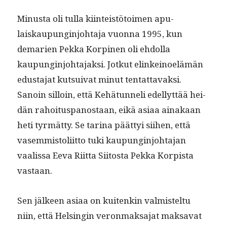
Minus­ta oli tul­la kiin­teistö­toimen apu­
laiskaupung­in­jo­hta­ja vuon­na 1995, kun
demarien Pekka Kor­pinen oli ehdol­la
kaupung­in­jo­hta­jak­si. Jotkut elinkei­noelämän
edus­ta­jat kut­sui­v­at min­ut ten­tat­tavak­si.
Sanoin sil­loin, että Kehä­tun­neli edel­lyt­tää hei­
dän rahoi­tus­panos­taan, eikä asi­aa ainakaan
heti tyr­mät­ty. Se tari­na päät­tyi siihen, että
vasem­mis­toli­it­to tuki kaupung­in­jo­hta­jan
vaalis­sa Eeva Riit­ta Siitos­ta Pekka Kor­pista
vastaan.
Sen jäl­keen asi­aa on kuitenkin valmis­tel­tu
niin, että Helsin­gin veron­mak­sa­jat mak­sa­vat