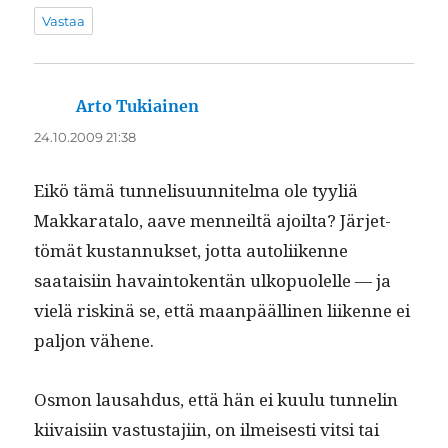
Vastaa
Arto Tukiainen
sanoo:
24.10.2009 21:38
Eikö tämä tun­nelisu­un­nitel­ma ole tyyliä
Makkarat­a­lo, aave men­neiltä ajoil­ta? Jär­jet­
tömät kus­tan­nuk­set, jot­ta autoli­ikenne
saataisi­in havain­to­ken­tän ulkop­uolelle — ja
vielä riskinä se, että maan­päälli­nen liikenne ei
paljon vähene.
Osmon lausah­dus, että hän ei kuu­lu tun­nelin
kiivaisi­in vas­tus­ta­ji­in, on ilmeis­es­ti vit­si tai