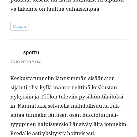
va liikenne on luul­tua vähäisempää.
Vastaa
spottu
sanoo:
25.10.2009 8:04
Keskus­tatun­nelin län­tisim­män sisää­na­jon
sijain­ti olisi kyl­lä mainio reit­tinä keskus­tan
nyky­isi­in ja Töölön tule­vi­in pysäköin­ti­laitok­si­
in. Kan­nat­taisi selvitel­lä mah­dol­lisu­ut­ta rak­
en­taa tun­nelin län­tisen osan huolto­tun­neli­
tyyp­pinen halpisver­sio Län­siväylältä jon­nekin
Fredalle asti yksityisrahoitteisesti.