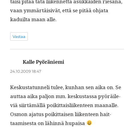
täisi pitää tätä liiken­net­tä asukkaiden riesana,
vaan ymmärtäi­sivät, että se pitää ohja­ta
kaduil­ta maan alle.
Vastaa
Kalle Pyöräniemi
sanoo:
24.10.2009 18:47
Keskus­tatun­neli tulee, kun­han sen aika on. Se
aut­taa aika paljon mm. keskus­tas­sa pyöräile­
viä siirtämäl­lä poikit­tais­li­iken­teen maanalle.
Osmon aja­tus poikit­taisen liiken­teen hait­
taamis­es­ta on lähin­nä hupaisa