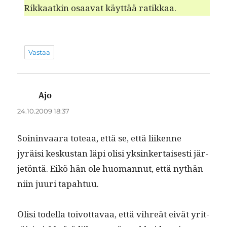
Rikkaatkin osaa­vat käyt­tää ratikkaa.
Vastaa
Ajo
sanoo:
24.10.2009 18:37
Soin­in­vaara toteaa, että se, että liikenne
jyräisi keskus­tan läpi olisi yksinker­tais­es­ti jär­
jetön­tä. Eikö hän ole huo­man­nut, että nythän
niin juuri tapahtuu.
Olisi todel­la toiv­ot­tavaa, että vihreät eivät yrit­