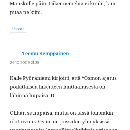
Man­skulle päin. Liiken­nemelua ei kuu­lu, kun
pitää ne kiini.
Vastaa
Teemu Kemppainen
sanoo:
24.10.2009 21:35
Kalle Pyöränie­mi kir­joit­ti, että “Osmon aja­tus
poikit­taisen liiken­teen hait­taamis­es­ta on
lähin­nä hupaisa :D”
Oli­han se hupaisa, mut­ta on tässä toinenkin
ulot­tuvu­us. Osmo on jois­sakin yhteyk­sis­sä