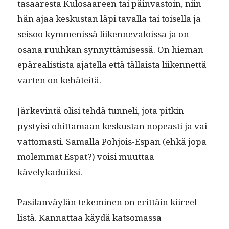
tasaares­ta Kulosaa­reen tai päin­vas­toin, niin
hän ajaa keskus­tan läpi taval­la tai toisel­la ja
seisoo kym­menis­sä liiken­neval­ois­sa ja on
osana ruuhkan syn­nyt­tämisessä. On hie­man
epäre­al­is­tista ajatel­la että täl­laista liiken­net­tä
varten on kehäteitä.
Järkev­in­tä olisi tehdä tun­neli, jota pitkin
pysty­isi ohit­ta­maan keskus­tan nopeasti ja vai­
vat­tomasti. Samal­la Pohjois-Espan (ehkä jopa
molem­mat Espat?) voisi muut­taa
kävelykaduiksi.
Pasi­lan­väylän tekem­i­nen on erit­täin kiireel­
listä. Kan­nat­taa käy­dä kat­so­mas­sa