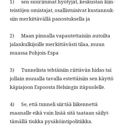
1) sen suurim­mat hyö­tyjät, keskus­tan kiin­
teistö­jen omis­ta­jat, osal­lis­tu­isi­vat kus­tan­nuk­
si­in merkit­täväl­lä panos­tuk­sel­la ja
2) Maan pin­nal­la vapautet­taisi­in autoil­ta
jalankulk­i­joille merkit­tävästi tilaa, muun
muas­sa Pohjois-Espa
3) Tun­nelista tehtäisi­in riit­tävän hidas tai
jol­lain muual­la taval­la estet­täisi­in sen käyt­tö
käpi­a­joon Espoos­ta Helsin­gin itäpuolelle.
4) Se, että tun­neli siirtää liiken­net­tä
maanalle eikä vain lisää sitä taataan säi­lyt­
tämäl­lä tiuk­ka pysäköintipolitiikka.