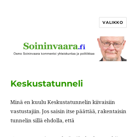
VALIKKO
Keskustatunneli
Minä en kuu­lu Keskus­tatun­nelin kiivaisi­in
vas­tus­ta­ji­in. Jos saisin itse päät­tää, rak­en­taisin
tun­nelin sil­lä ehdol­la, että