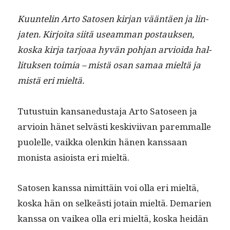
Kuun­telin Arto Satosen kir­jan vään­täen ja lin­
jat­en. Kir­joi­ta siitä use­am­man postauk­sen,
kos­ka kir­ja tar­joaa hyvän poh­jan arvioi­da hal­
li­tuk­sen toimia – mis­tä osan samaa mieltä ja
mis­tä eri mieltä.
Tutus­tu­in kansane­dus­ta­ja Arto Satoseen ja
arvioin hänet selvästi keskivi­ivan parem­malle
puolelle, vaik­ka olenkin hänen kanssaan
monista asioista eri mieltä.
Satosen kanssa nimit­täin voi olla eri mieltä,
kos­ka hän on selkeästi jotain mieltä. Demarien
kanssa on vaikea olla eri mieltä, kos­ka hei­dän