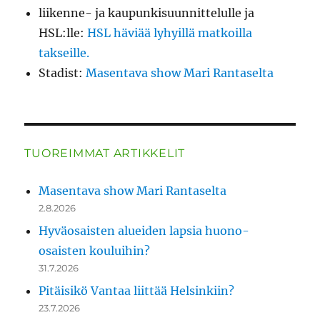
liikenne- ja kaupunkisuunnittelulle ja
HSL:lle
:
HSL häviää lyhyillä matkoilla
takseille.
Stadist
:
Masentava show Mari Rantaselta
TUOREIMMAT ARTIKKELIT
Masentava show Mari Rantaselta
2.8.2026
Hyväosaisten alueiden lapsia huono-
osaisten kouluihin?
31.7.2026
Pitäisikö Vantaa liittää Helsinkiin?
23.7.2026