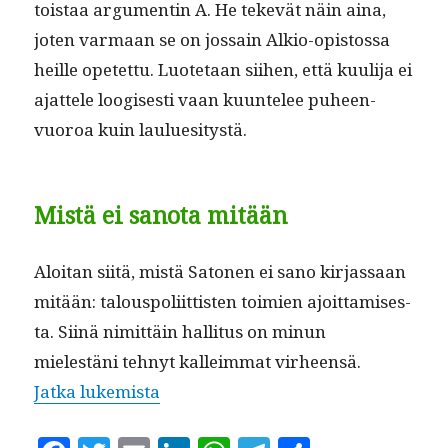
tois­taa argu­mentin A. He tekevät näin aina,
joten var­maan se on jos­sain Alkio-opis­tossa
heille opetet­tu. Luote­taan siihen, että kuuli­ja ei
ajat­tele loogis­es­ti vaan kuun­telee puheen­
vuoroa kuin lauluesitystä.
Mistä ei sanota mitään
Aloi­tan siitä, mis­tä Sato­nen ei sano kir­jas­saan
mitään: talous­poli­it­tis­ten toimien ajoit­tamis­es­
ta. Siinä nimit­täin hal­li­tus on min­un
mielestäni tehnyt kalleim­mat virheen­sä.
“Arto Sato­nen (1) Suhdannepolitiik
Jat­ka lukemista