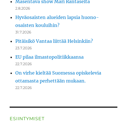
Masentava show Mari Rantaselta
2.8.2026
Hyväosaisten alueiden lapsia huono-
osaisten kouluihin?
31.7.2026
Pitäisikö Vantaa liittää Helsinkiin?
23.7.2026
EU pilaa ilmastopolitiikkaansa
22.7.2026
On virhe kieltää Suomessa opiskelevia
ottamasta perhettään mukaan.
22.7.2026
ESIINTYMISET