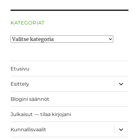
KATEGORIAT
Kategoriat
Etusivu
näytä
Esittely
alavalik
Blogini säännöt
Julkaisut — tilaa kirjojani
näytä
Kunnallisvaalit
alavalik