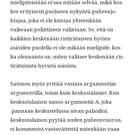
mielip­iteistään ei saa mitään selvää, mikä kos­
kee eri­tyis­es­ti puolueen nyky­istä puheen­jo­
hta­jaa, joka ei ole kan­taa yhteenkään
vaikeaan poli­it­tiseen val­in­taan. Se, että on
kaikkien keskenään ris­tiri­itais­ten hyvien
asioiden puolel­la ei ole mikään mielipi­de, kos­
ka olen­naista on, miten val­it­see keskenään ris­
tiri­itai­sista hyvistä asioista.
Sato­nen myös yrit­tää vas­ta­ta argu­ment­ti­in
argu­men­til­la, toisin kuin keskusta­laiset. Kun
keskusta­lainen sanoo argu­mentin A, joka
pan­naan keskustelus­sa aivan palasik­si.
keskusta­lainen pyytää uuden puheen­vuoron,
ei kom­men­toi vas­taväit­teitä mitenkään vaan