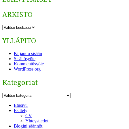
ARKISTO
ARKISTO
YLLÄPITO
Kirjaudu sisään
Sisältösyöte
Kommenttisyöte
WordPress.org
Kategoriat
Kategoriat
Etusivu
Esittely
CV
Yhteystiedot
Blogini säännöt