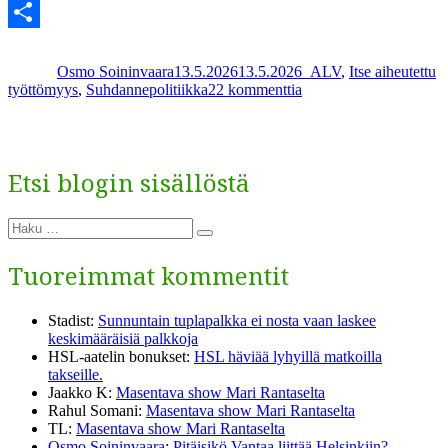
Telegram
Kirjoittaja
Julkaistu
Kategoriat
Avainsanat
Share
Osmo Soininvaara
13.5.2026
13.5.2026
_
ALV
,
Itse aiheutettu
artikkeliin
työttömyys
,
Suhdannepolitiikka
22 kommenttia
Arto
Satonen
(1)
Suhdannepolitiikka
Etsi blogin sisällöstä
Etsi:
Haku
Tuoreimmat kommentit
Stadist
:
Sunnuntain tuplapalkka ei nosta vaan laskee
keskimääräisiä palkkoja
HSL-aatelin bonukset
:
HSL häviää lyhyillä matkoilla
takseille.
Jaakko K
:
Masentava show Mari Rantaselta
Rahul Somani
:
Masentava show Mari Rantaselta
TL
:
Masentava show Mari Rantaselta
Osmo Soininvaara
:
Pitäisikö Vantaa liittää Helsinkiin?