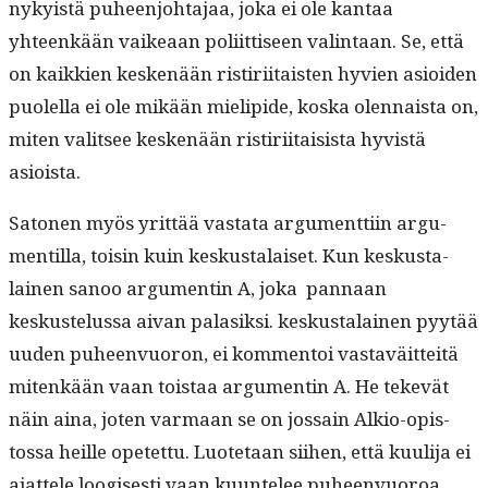
nyky­istä puheen­jo­hta­jaa, joka ei ole kan­taa
yhteenkään vaikeaan poli­it­tiseen val­in­taan. Se, että
on kaikkien keskenään ris­tiri­itais­ten hyvien asioiden
puolel­la ei ole mikään mielipi­de, kos­ka olen­naista on,
miten val­it­see keskenään ris­tiri­itai­sista hyvistä
asioista.
Sato­nen myös yrit­tää vas­ta­ta argu­ment­ti­in argu­
men­til­la, toisin kuin keskusta­laiset. Kun keskusta­
lainen sanoo argu­mentin A, joka pan­naan
keskustelus­sa aivan palasik­si. keskusta­lainen pyytää
uuden puheen­vuoron, ei kom­men­toi vas­taväit­teitä
mitenkään vaan tois­taa argu­mentin A. He tekevät
näin aina, joten var­maan se on jos­sain Alkio-opis­
tossa heille opetet­tu. Luote­taan siihen, että kuuli­ja ei
ajat­tele loogis­es­ti vaan kuun­telee puheen­vuoroa