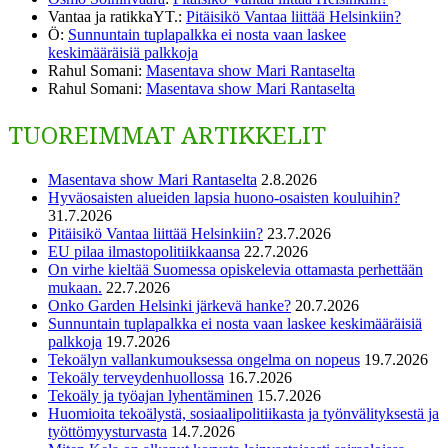
Vantaa ja ratikkaYT.
:
Pitäisikö Vantaa liittää Helsinkiin?
Ö
:
Sunnuntain tuplapalkka ei nosta vaan laskee
keskimääräisiä palkkoja
Rahul Somani
:
Masentava show Mari Rantaselta
Rahul Somani
:
Masentava show Mari Rantaselta
TUOREIMMAT ARTIKKELIT
Masentava show Mari Rantaselta
2.8.2026
Hyväosaisten alueiden lapsia huono-osaisten kouluihin?
31.7.2026
Pitäisikö Vantaa liittää Helsinkiin?
23.7.2026
EU pilaa ilmastopolitiikkaansa
22.7.2026
On virhe kieltää Suomessa opiskelevia ottamasta perhettään
mukaan.
22.7.2026
Onko Garden Helsinki järkevä hanke?
20.7.2026
Sunnuntain tuplapalkka ei nosta vaan laskee keskimääräisiä
palkkoja
19.7.2026
Tekoälyn vallankumouksessa ongelma on nopeus
19.7.2026
Tekoäly terveydenhuollossa
16.7.2026
Tekoäly ja työajan lyhentäminen
15.7.2026
Huomioita tekoälystä, sosiaalipolitiikasta ja työnvälityksestä ja
työttömyysturvasta
14.7.2026