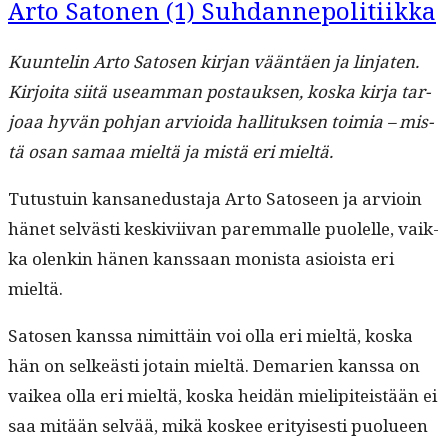
Arto Satonen (1) Suhdannepolitiikka
Kuun­telin Arto Satosen kir­jan vään­täen ja lin­jat­en.
Kir­joi­ta siitä use­am­man postauk­sen, kos­ka kir­ja tar­
joaa hyvän poh­jan arvioi­da hal­li­tuk­sen toimia – mis­
tä osan samaa mieltä ja mis­tä eri mieltä.
Tutus­tu­in kansane­dus­ta­ja Arto Satoseen ja arvioin
hänet selvästi keskivi­ivan parem­malle puolelle, vaik­
ka olenkin hänen kanssaan monista asioista eri
mieltä.
Satosen kanssa nimit­täin voi olla eri mieltä, kos­ka
hän on selkeästi jotain mieltä. Demarien kanssa on
vaikea olla eri mieltä, kos­ka hei­dän mielip­iteistään ei
saa mitään selvää, mikä kos­kee eri­tyis­es­ti puolueen