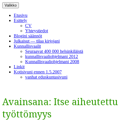
Siirry
Valikko
sisältöön
Etusivu
Esittely
CV
Yhteystiedot
Blogini säännöt
Julkaisut — tilaa kirjojani
Kunnallisvaalit
Seuraavat 400 000 helsinkiläistä
kunnallisvaaliohjelmani 2012
Kunnallisvaaliohjelmani 2008
Linkit
Kotisivuni ennen 1.5.2007
vanhat eduskuntasivuni
Avainsana:
Itse aiheutettu
työttömyys