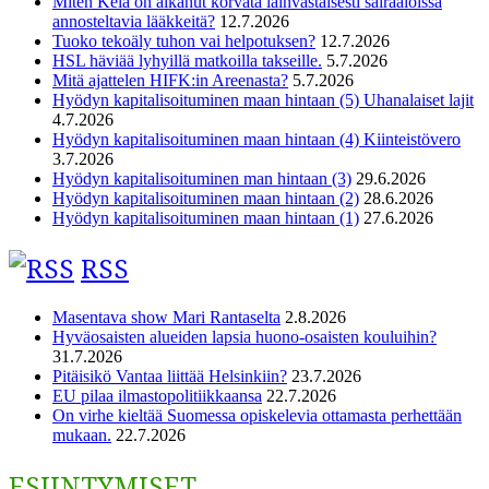
Miten Kela on alkanut korvata lainvastaisesti sairaaloissa
annosteltavia lääkkeitä?
12.7.2026
Tuoko tekoäly tuhon vai helpotuksen?
12.7.2026
HSL häviää lyhyillä matkoilla takseille.
5.7.2026
Mitä ajattelen HIFK:in Areenasta?
5.7.2026
Hyödyn kapitalisoituminen maan hintaan (5) Uhanalaiset lajit
4.7.2026
Hyödyn kapitalisoituminen maan hintaan (4) Kiinteistövero
3.7.2026
Hyödyn kapitalisoituminen man hintaan (3)
29.6.2026
Hyödyn kapitalisoituminen maan hintaan (2)
28.6.2026
Hyödyn kapitalisoituminen maan hintaan (1)
27.6.2026
RSS
Masentava show Mari Rantaselta
2.8.2026
Hyväosaisten alueiden lapsia huono-osaisten kouluihin?
31.7.2026
Pitäisikö Vantaa liittää Helsinkiin?
23.7.2026
EU pilaa ilmastopolitiikkaansa
22.7.2026
On virhe kieltää Suomessa opiskelevia ottamasta perhettään
mukaan.
22.7.2026
ESIINTYMISET