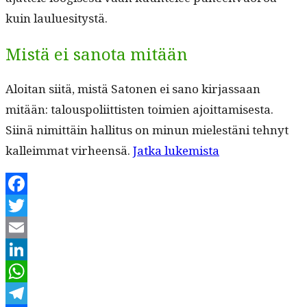
kuin lauluesitystä.
Mistä ei sanota mitään
Aloi­tan siitä, mis­tä Sato­nen ei sano kir­jas­saan
mitään: talous­poli­it­tis­ten toimien ajoit­tamis­es­ta.
Siinä nimit­täin hal­li­tus on min­un mielestäni tehnyt
“Arto
kalleim­mat virheen­sä.
Jat­ka lukemista
Sato­
nen
Facebook
(1)
Twitter
Suhdannepoliti
Email
LinkedIn
WhatsApp