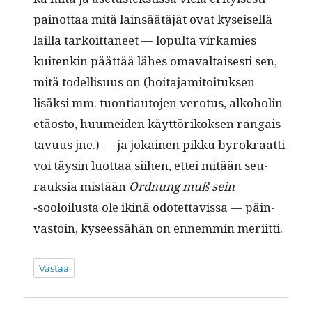
pain­ot­taa mitä lain­säätäjät ovat kyseisel­lä
lail­la tarkoit­ta­neet — lop­ul­ta virkamies
kuitenkin päät­tää läh­es omaval­tais­es­ti sen,
mitä todel­lisu­us on (hoita­jami­toituk­sen
lisäk­si mm. tuon­ti­au­to­jen vero­tus, alko­holin
etäos­to, huumei­den käyt­törikok­sen ran­gais­
tavu­us jne.) — ja jokainen pikku byrokraat­ti
voi täysin luot­taa siihen, ettei mitään seu­
rauk­sia mis­tään
Ord­nung muß sein
‑sooloilus­ta ole ikinä odotet­tavis­sa — päin­
vas­toin, kyseessähän on ennem­min meriitti.
Vastaa