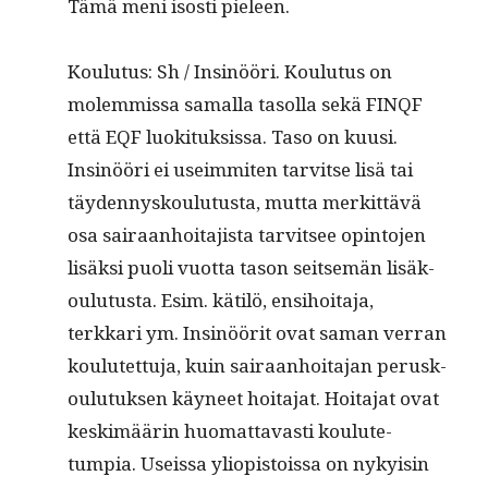
Tämä meni isosti pieleen.
Koulu­tus: Sh / Insinööri. Koulu­tus on
molem­mis­sa samal­la tasol­la sekä FINQF
että EQF luok­i­tuk­sis­sa. Taso on kuusi.
Insinööri ei useim­miten tarvitse lisä tai
täy­den­nysk­oulu­tus­ta, mut­ta merkit­tävä
osa sairaan­hoita­jista tarvit­see opin­to­jen
lisäk­si puoli vuot­ta tason seit­semän lisäk­
oulu­tus­ta. Esim. kätilö, ensi­hoita­ja,
terkkari ym. Insinöörit ovat saman ver­ran
koulutet­tu­ja, kuin sairaan­hoita­jan perusk­
oulu­tuk­sen käyneet hoita­jat. Hoita­jat ovat
keskimäärin huo­mat­tavasti koulute­
tumpia. Useis­sa yliopis­tois­sa on nyky­isin