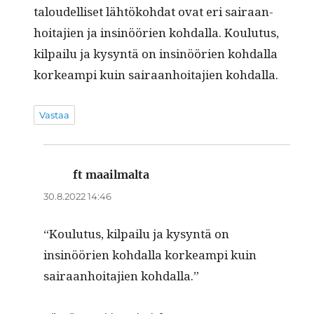
taloudel­liset lähtöko­h­dat ovat eri sairaan­
hoita­jien ja insinöörien kohdal­la. Koulu­tus,
kil­pailu ja kysyn­tä on insinöörien kohdal­la
korkeampi kuin sairaan­hoita­jien kohdalla.
Vastaa
ft maailmalta
sanoo:
30.8.2022 14:46
“Koulu­tus, kil­pailu ja kysyn­tä on
insinöörien kohdal­la korkeampi kuin
sairaan­hoita­jien kohdalla.”