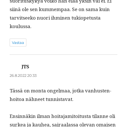
suori­tuskykyä voiko hän elää yksin vai ei. Ei
siinä ole sen kum­mem­paa. Se on sama kuin
tarvit­seeko nuori ihmi­nen tukiope­tus­ta
koulussa.
Vastaa
JTS
sanoo:
26.8.2022 20:33
Tässä on mon­ta ongel­maa, jot­ka van­hus­ten­
hoitoa näh­neet tunnistavat.
Ensin­näkin ilman hoita­jami­toi­tus­ta tilanne oli
surkea ja kauhea, sairaalas­sa ole­van omaisen