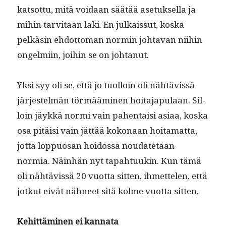
kat­sot­tu, mitä voidaan säätää ase­tuk­sel­la ja
mihin tarvi­taan laki. En julkaissut, kos­ka
pelkäsin ehdot­toman normin johta­van niihin
ongelmi­in, joi­hin se on johtanut.
Yksi syy oli se, että jo tuol­loin oli nähtävis­sä
jär­jestelmän tör­määmi­nen hoita­japu­laan. Sil­
loin jäykkä nor­mi vain pahen­taisi asi­aa, kos­ka
osa pitäisi vain jät­tää kokon­aan hoita­mat­ta,
jot­ta lop­pu­osan hoi­dos­sa nou­date­taan
normia. Näin­hän nyt tapah­tuukin. Kun tämä
oli nähtävis­sä 20 vuot­ta sit­ten, ihmette­len, että
jotkut eivät näh­neet sitä kolme vuot­ta sitten.
Kehit­tämi­nen ei kannata