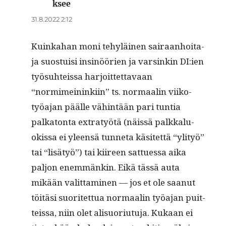
ksee
sanoo:
31.8.2022 2:12
Kuinka­han moni tehyläi­nen sairaan­hoita­
ja suos­tu­isi insinöörien ja varsinkin DI:ien
työ­suhteis­sa har­joit­tet­tavaan
“normimeininki­in” ts. nor­maalin viiko­
työa­jan päälle vähin­tään pari tun­tia
palkaton­ta extratyötä (näis­sä palkkalu­
okissa ei yleen­sä tun­neta käsitet­tä “yli­työ”
tai “lisä­työ”) tai kiireen sattues­sa aika
paljon enem­mänkin. Eikä tässä auta
mikään valit­ta­mi­nen — jos et ole saanut
töitäsi suoritet­tua nor­maalin työa­jan puit­
teis­sa, niin olet alisuo­ri­u­tu­ja. Kukaan ei