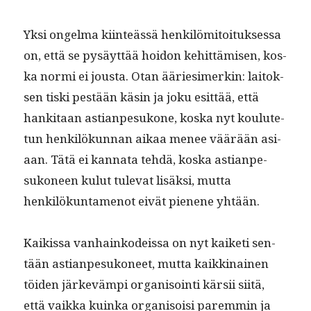
Yksi ongel­ma kiin­teässä henkilömi­toituk­ses­sa
on, että se pysäyt­tää hoidon kehit­tämisen, kos­
ka nor­mi ei jous­ta. Otan ääries­imerkin: laitok­
sen tis­ki pestään käsin ja joku esit­tää, että
han­ki­taan astian­pe­sukone, kos­ka nyt koulute­
tun henkilökun­nan aikaa menee väärään asi­
aan. Tätä ei kan­na­ta tehdä, kos­ka astian­pe­
sukoneen kulut tule­vat lisäk­si, mut­ta
henkilökun­ta­menot eivät pienene yhtään.
Kaikissa van­hainkodeis­sa on nyt kaiketi sen­
tään astian­pe­sukoneet, mut­ta kaikki­nainen
töi­den järkevämpi organ­isoin­ti kär­sii siitä,
että vaik­ka kuin­ka organ­isoisi parem­min ja