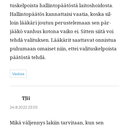
tuskelpoista hallintopäätöstä laitoshoi­dos­ta.
Hallintopäätös kan­nat­taisi vaa­tia, kos­ka sil­
loin lääkäri joutuu perustele­maan sen pär­
jääkö van­hus kotona vaiko ei. Sit­ten siitä voi
tehdä val­i­tuk­sen. Lääkärit saat­ta­vat onnis­tua
puhu­maan omaiset niin, ettei val­i­tuskelpoista
päätöstä tehdä.
Vastaa
TJii
sanoo:
24.8.2022 23:05
Mikä väl­jen­nys laki­in tarvi­taan, kun sen