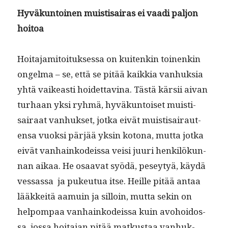
Hyväkun­toinen muis­ti­sairas ei vaa­di paljon
hoitoa
Hoita­jami­toituk­ses­sa on kuitenkin toinenkin
ongel­ma – se, että se pitää kaikkia van­huk­sia
yhtä vaikeasti hoidet­tavina. Tästä kär­sii aivan
turhaan yksi ryh­mä, hyväkun­toiset muis­ti­
sairaat van­huk­set, jot­ka eivät muis­ti­sairaut­
en­sa vuok­si pär­jää yksin kotona, mut­ta jot­ka
eivät van­hainkodeis­sa veisi juuri henkilökun­
nan aikaa. He osaa­vat syödä, pesey­tyä, käy­dä
ves­sas­sa ja pukeu­tua itse. Heille pitää antaa
lääkkeitä aamuin ja sil­loin, mut­ta sekin on
helpom­paa van­hainkodeis­sa kuin avo­hoi­dos­
sa, jos­sa hoita­jan pitää matkus­taa van­huk­