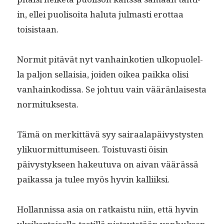
in, ellei puolisoi­ta halu­ta jul­masti erot­taa
toisistaan.
Nor­mit pitävät nyt van­hainko­tien ulkop­uolel­
la paljon sel­l­aisia, joiden oikea paik­ka olisi
van­hainkodis­sa. Se johtuu vain väärän­lais­es­ta
normituksesta.
Tämä on merkit­tävä syy sairaalapäivystys­ten
ylikuor­mit­tumiseen. Tois­tu­vasti öisin
päivystyk­seen hakeu­tu­va on aivan väärässä
paikas­sa ja tulee myös hyvin kalliiksi.
Hol­lan­nis­sa asia on ratkaistu niin, että hyvin