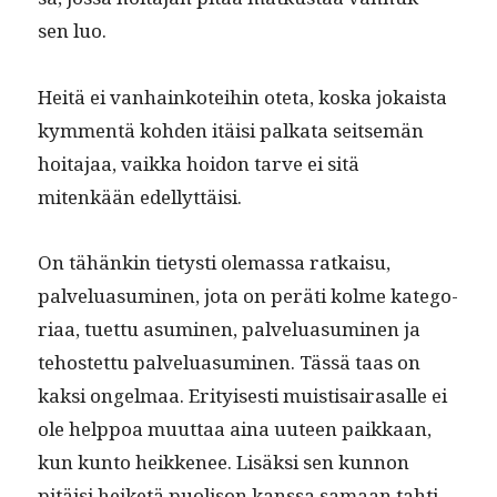
sen luo.
Heitä ei van­hainkotei­hin ote­ta, kos­ka jokaista
kym­men­tä kohden itäisi palkata seit­semän
hoita­jaa, vaik­ka hoidon tarve ei sitä
mitenkään edellyttäisi.
On tähänkin tietysti ole­mas­sa ratkaisu,
palvelu­a­sum­i­nen, jota on peräti kolme kat­e­go­
ri­aa, tuet­tu asum­i­nen, palvelu­a­sum­i­nen ja
tehostet­tu palvelu­a­sum­i­nen. Tässä taas on
kak­si ongel­maa. Eri­tyis­es­ti muis­ti­sairasalle ei
ole help­poa muut­taa aina uuteen paikkaan,
kun kun­to heikke­nee. Lisäk­si sen kun­non
pitäisi heiketä puoli­son kanssa samaan tahti­