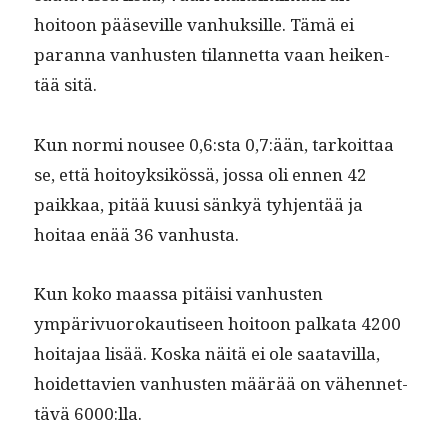
hoitoon pää­seville van­huk­sille. Tämä ei
paran­na van­hus­ten tilan­net­ta vaan heiken­
tää sitä.
Kun nor­mi nousee 0,6:sta 0,7:ään, tarkoit­taa
se, että hoitoyk­sikössä, jos­sa oli ennen 42
paikkaa, pitää kuusi sänkyä tyh­jen­tää ja
hoitaa enää 36 vanhusta.
Kun koko maas­sa pitäisi van­hus­ten
ympärivuorokautiseen hoitoon palkata 4200
hoita­jaa lisää. Kos­ka näitä ei ole saatavil­la,
hoidet­tavien van­hus­ten määrää on vähen­net­
tävä 6000:lla.