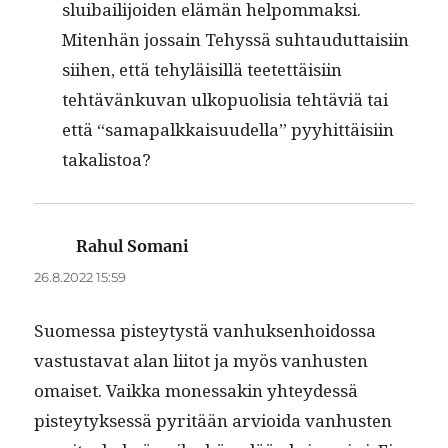
sluibail­i­joiden elämän helpom­mak­si.
Miten­hän jos­sain Tehyssä suh­taudut­taisi­in
siihen, että tehyläisil­lä teetet­täisi­in
tehtävänku­van ulkop­uolisia tehtäviä tai
että “sama­palkkaisu­udel­la” pyy­hit­täisi­in
takalistoa?
Rahul Somani
sanoo:
26.8.2022 15:59
Suomes­sa pistey­tys­tä van­huk­sen­hoi­dos­sa
vas­tus­ta­vat alan liitot ja myös van­hus­ten
omaiset. Vaik­ka mon­es­sakin yhtey­dessä
pistey­tyk­sessä pyritään arvioi­da van­hus­ten