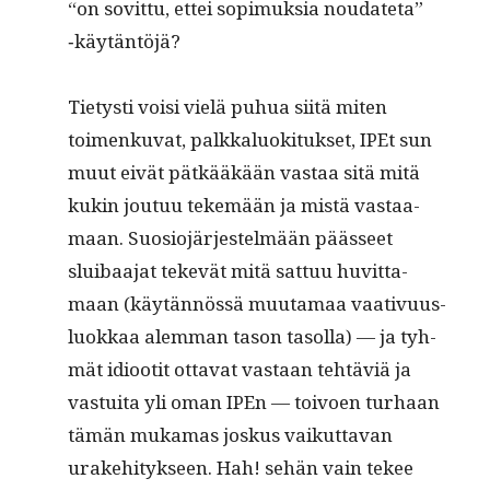
“on sovit­tu, ettei sopimuk­sia nou­date­ta”
‑käytän­töjä?
Tietysti voisi vielä puhua siitä miten
toimenku­vat, palkkalu­ok­i­tuk­set, IPEt sun
muut eivät pätkääkään vas­taa sitä mitä
kukin joutuu tekemään ja mis­tä vas­taa­
maan. Suo­sio­jär­jestelmään päässeet
sluibaa­jat tekevät mitä sat­tuu huvit­ta­
maan (käytän­nössä muu­ta­maa vaa­tivu­us­
lu­okkaa alem­man tason tasol­la) — ja tyh­
mät idiootit otta­vat vas­taan tehtäviä ja
vas­tui­ta yli oman IPEn — toivoen turhaan
tämän muka­mas joskus vaikut­ta­van
urake­hi­tyk­seen. Hah! sehän vain tekee