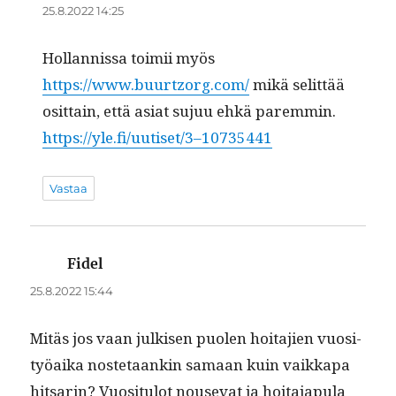
25.8.2022 14:25
Hol­lan­nis­sa toimii myös
https://www.buurtzorg.com/
mikä selit­tää
osit­tain, että asi­at sujuu ehkä parem­min.
https://yle.fi/uutiset/3–10735441
Vastaa
Fidel
sanoo:
25.8.2022 15:44
Mitäs jos vaan julkisen puolen hoita­jien vuos­i­
työai­ka nos­te­taankin samaan kuin vaikka­pa
hit­sarin? Vuosi­t­u­lot nou­se­vat ja hoita­japu­la