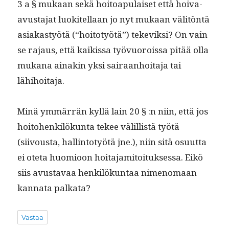
3 a § mukaan sekä hoitoa­pu­laiset että hoi­va-
avus­ta­jat luokitel­laan jo nyt mukaan väl­itön­tä
asi­akastyötä (“hoito­työtä”) teke­viksi? On vain
se rajaus, että kaikissa työvuorois­sa pitää olla
mukana ainakin yksi sairaan­hoita­ja tai
lähihoitaja.
Minä ymmär­rän kyl­lä lain 20 § :n niin, että jos
hoito­henkilökun­ta tekee välil­listä työtä
(siivous­ta, hallinto­työtä jne.), niin sitä osu­ut­ta
ei ote­ta huomioon hoita­jami­toituk­ses­sa. Eikö
siis avus­tavaa henkilökun­taa nimeno­maan
kan­na­ta palkata?
Vastaa