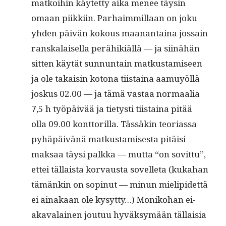
matkoi­hin käytet­ty aika menee täysin
omaan piikki­in. Parhaim­mil­laan on joku
yhden päivän kok­ous maanan­taina jos­sain
ran­skalaisel­la perähik­iäl­lä — ja siinähän
sit­ten käytät sun­nun­tain matkus­tamiseen
ja ole takaisin kotona tiis­taina aamuyöl­lä
joskus 02.00 — ja tämä vas­taa nor­maalia
7,5 h työpäivää ja tietysti tiis­taina pitää
olla 09.00 kont­to­ril­la. Tässäkin teo­ri­as­sa
pyhäpäivänä matkus­tamis­es­ta pitäisi
mak­saa täysi palk­ka — mut­ta “on sovit­tu”,
ettei täl­laista kor­vaus­ta sovel­leta (kuka­han
tämänkin on sopin­ut — min­un mielipi­det­tä
ei ainakaan ole kysyt­ty…) Moniko­han ei-
akavalainen joutuu hyväksymään täl­laisia