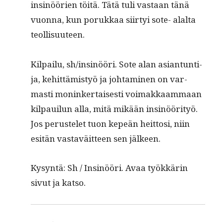
insinöörien töitä. Tätä tuli vas­taan tänä
vuon­na, kun porukkaa siir­tyi sote- alal­ta
teollisuuteen.
Kil­pailu, sh/insinööri. Sote alan asiantun­ti­
ja, kehit­tämistyö ja joht­a­mi­nen on var­
masti moninker­tais­es­ti voimakkaam­maan
kil­pauilun alla, mitä mikään insinööri­työ.
Jos perustelet tuon kepeän heit­tosi, niin
esitän vas­taväit­teen sen jälkeen.
Kysyn­tä: Sh / Insinööri. Avaa työkkärin
sivut ja katso.