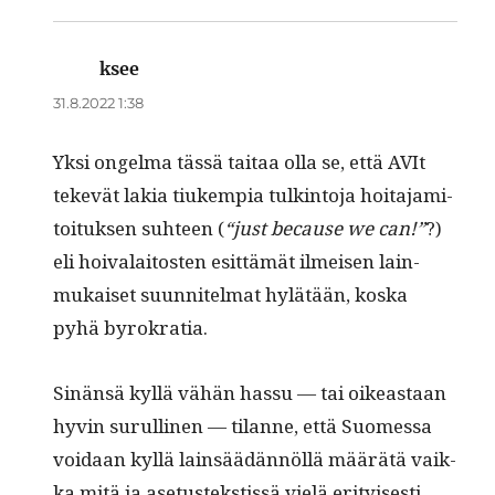
ksee
sanoo:
31.8.2022 1:38
Yksi ongel­ma tässä taitaa olla se, että AVIt
tekevät lakia tiukem­pia tulk­in­to­ja hoita­jami­
toituk­sen suh­teen (
“just because we can!”
?)
eli hoivalaitosten esit­tämät ilmeisen lain­
mukaiset suun­nitel­mat hylätään, kos­ka
pyhä byrokratia.
Sinän­sä kyl­lä vähän has­su — tai oikeas­t­aan
hyvin surulli­nen — tilanne, että Suomes­sa
voidaan kyl­lä lain­säädän­nöl­lä määrätä vaik­
ka mitä ja ase­tustek­stis­sä vielä eri­tyis­es­ti