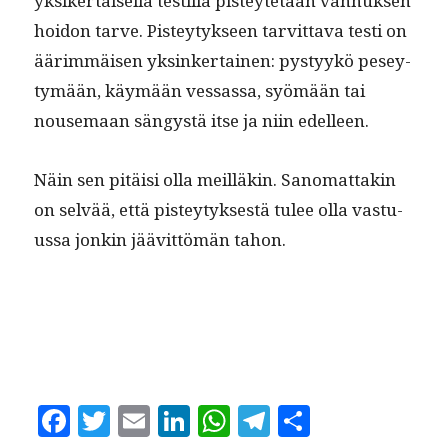
yksik­er­taisel­la testil­lä pisteytetään van­huk­sen
hoidon tarve. Pistey­tyk­seen tarvit­ta­va testi on
äärim­mäisen yksinker­tainen: pystyykö pesey­
tymään, käymään ves­sas­sa, syömään tai
nouse­maan sängys­tä itse ja niin edelleen.
Näin sen pitäisi olla meil­läkin. Sanomat­takin
on selvää, että pistey­tyk­ses­tä tulee olla vas­tu­
us­sa jonkin jäävit­tömän tahon.
F
T
E
Li
W
T
S