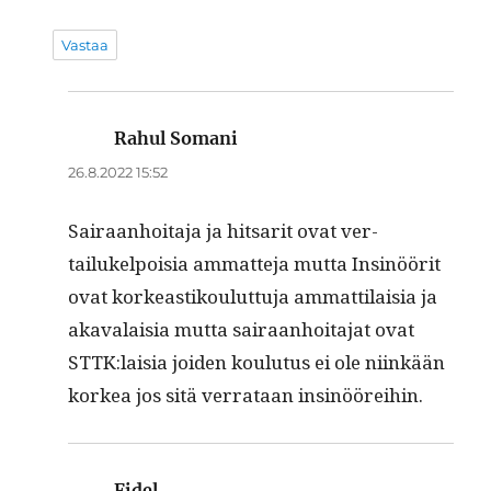
Vastaa
Rahul Somani
sanoo:
26.8.2022 15:52
Sairaan­hoita­ja ja hit­sar­it ovat ver­
tailukelpoisia ammat­te­ja mut­ta Insinöörit
ovat korkeastik­oulut­tu­ja ammat­ti­laisia ja
akavalaisia mut­ta sairaan­hoita­jat ovat
STTK:laisia joiden koulu­tus ei ole niinkään
korkea jos sitä ver­rataan insinööreihin.
Fidel
sanoo: