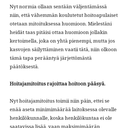
Nyt normia ollaan sen­tään väl­jen­tämässä
niin, että vähem­män koulute­tut hoitoa­pu­laiset
ote­taan mitoituk­ses­sa huomioon. Mielestäni
hei­dät taas pitäisi ottaa huomioon jol­lakin
ker­toimel­la, joka on yhtä pienem­pi, mut­ta jos
kasvo­jen säi­lyt­tämi­nen vaatii tätä, niin olkoon
tämä tapa perään­tyä jär­jet­tömästä
päätöksestä.
Hoita­jami­toi­tus rajoit­taa hoitoon pääsyä.
Nyt hoita­jami­toi­tus toimii niin päin, ettei se
enää ase­ta min­im­imäärää laitok­ses­sa ole­valle
henkilökun­nalle, kos­ka henkilökun­taa ei ole
saatavis­sa lisää, vaan mak­sim­imäärän