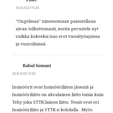
26.8.2022 16:26
“Ongel­maa” nimeno­maan paisutel­laan
aivan tolkut­tomasti, mut­ta perustele nyt
vaik­ka kokeek­si nuo erot vuos­i­työa­jois­sa
ja vuorolisissä.
Rahul Somani
sanoo:
26.8.2022 15:50
Insinöörit ovat Insinöörili­iton jäseniä ja
Insinöörili­it­to on akvalainen liit­to toisin kuin
Tehy joka STTK:lainen liit­to. Tes­sit ovat eri
Insinöörili­ito ja STTK:n kohdal­la . Myös