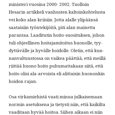
min­is­teri vuosi­na 2000- 2002. Tuol­loin
Hesarin artikke­li van­hus­ten kaltoinko­htelus­ta
vei koko alan kri­isi­in. Jot­ta alalle ylipään­sä
saataisi­in työn­tek­i­jöitä, piti alan mainet­ta
paran­taa. Laa­di­tutin hoito-suosi­tuk­sen, johon
tuli ohjeelli­nen hoita­jami­toi­tus huonolle, tyy­
dyt­tävälle ja hyvälle hoidolle. Oletin, että kun­
nan­val­tu­us­tossa on vaikea päät­tää, että meil­lä
riit­tää huono hoito puhu­mat­takaan siitä, että
hoito olisi ala-arvoista eli alit­taisin huononkin
hoidon rajan.
Osa virkamiehistä vaati min­ua julkaise­maan
normin ase­tuk­se­na ja tietysti niin, että kaik­il­ta
vaa­di­taan hyvää hoitoa. Siihen aikaan ei niin