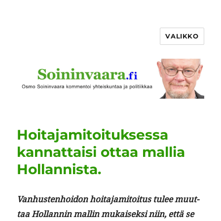
VALIKKO
Hoitajamitoituksessa
kannattaisi ottaa mallia
Hollannista.
Van­hus­ten­hoidon hoita­jami­toi­tus tulee muut­
taa Hol­lan­nin mallin mukaisek­si niin, että se