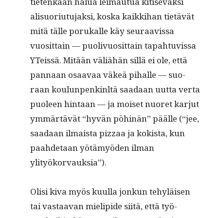
tietenkään halua leimau­tua kiti­seväk­si
alisuo­ri­u­tu­jak­si, kos­ka kaikki­han tietävät
mitä tälle porukalle käy seu­raavis­sa
vuosit­tain — puo­livu­osit­tain tapah­tu­vis­sa
YTeis­sä. Mitään väliähän sil­lä ei ole, että
pan­naan osaavaa väkeä pihalle — suo­
raan koulun­penkinltä saadaan uut­ta ver­ta
puoleen hin­taan — ja moi­set nuoret kar­jut
ymmärtävät “hyvän pöhinän” päälle (“jee,
saadaan ilmaista piz­zaa ja kok­ista, kun
paahde­taan yötämyö­den ilman
ylityökorvauksia”).
Olisi kiva myös kuul­la jonkun tehyläisen
tai vas­taa­van mielipi­de siitä, että työ­