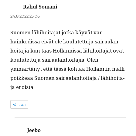
Rahul Somani
sanoo:
24.8.2022 23:06
Suomen lähi­hoita­jat jot­ka käyvät van­
hainkodis­sa eivät ole koulutet­tu­ja sairaalan­
hoita­jia kun taas Hol­lan­nis­sa lähi­hoita­jat ovat
koulutet­tu­ja sairaalan­hoita­jia. Olen
ymmärtänyt että tässä kohtaa Hol­lan­nin malli
poikkeaa Suomen sairaalan­hoita­ja / lähi­hoita­
ja eroista.
Vastaa
Jeebo
sanoo: