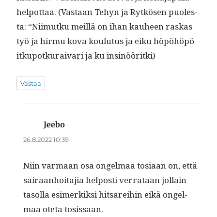
helpot­taa. (Vas­taan Tehyn ja Rytkösen puoles­
ta: “Niimutku meil­lä on ihan kauheen raskas
työ ja hir­mu kova koulu­tus ja eiku höpöhöpö
itkupotku­raivari ja ku insinööritki)
Vastaa
Jeebo
sanoo:
26.8.2022 10:39
Niin var­maan osa ongel­maa tosi­aan on, että
sairaan­hoita­jia hel­posti ver­rataan jol­lain
tasol­la esimerkik­si hit­sarei­hin eikä ongel­
maa ote­ta tosissaan.