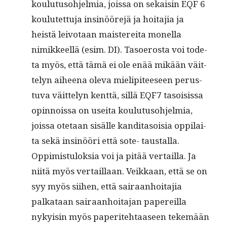
koulu­tu­so­hjelmia, jois­sa on sekaisin EQF 6
koulutet­tu­ja insinööre­jä ja hoita­jia ja
heistä leiv­otaan mais­tere­i­ta monel­la
nimik­keel­lä (esim. DI). Taso­eros­ta voi tode­
ta myös, että tämä ei ole enää mikään väit­
te­lyn aiheena ole­va mielip­i­teeseen perus­
tu­va väit­te­lyn kent­tä, sil­lä EQF7 tasoi­sis­sa
opin­nois­sa on usei­ta koulu­tu­so­hjelmia,
jois­sa ote­taan sisälle kan­di­ta­soisia oppi­lai­
ta sekä insinööri että sote- taustal­la.
Oppimis­tu­lok­sia voi ja pitää ver­tail­la. Ja
niitä myös ver­tail­laan. Veikkaan, että se on
syy myös siihen, että sairaan­hoita­jia
palkataan sairaan­hoita­jan papereil­la
nyky­isin myös paperite­htaaseen tekemään