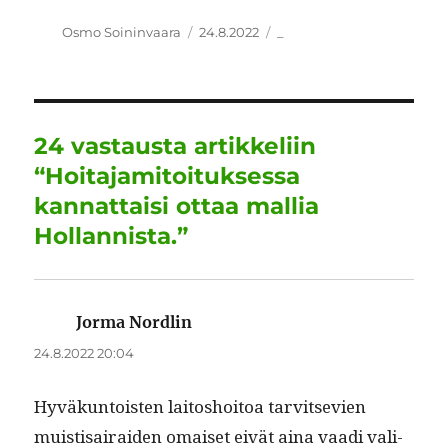
a
w
m
n
h
el
h
c
it
ai
k
at
e
a
Kirjoittaja
Julkaistu
Kategoriat
Osmo Soininvaara
24.8.2022
_
e
te
l
e
s
g
re
b
r
d
A
r
o
I
p
a
24 vastausta artikkeliin
o
n
p
m
“Hoitajamitoituksessa
k
kannattaisi ottaa mallia
Hollannista.”
Jorma Nordlin
sanoo:
24.8.2022 20:04
Hyväkun­tois­t­en laitoshoitoa tarvit­se­vien
muis­ti­sairaiden omaiset eivät aina vaa­di val­i­