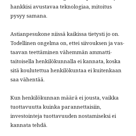
han­kkisi avus­tavaa teknolo­giaa, mitoi­tus
pysyy samana.
Astian­pe­sukone niis­sä kaikissa tietysti jo on.
Todel­li­nen ongel­ma on, ettei siivouk­sen ja vas­
taa­van teet­tämi­nen vähem­män ammat­ti­
taitoisel­la henkilökun­nal­la ei kan­na­ta, kos­ka
sitä koulutet­tua henkilökun­taa ei kuitenkaan
saa vähentää.
Kun henkilökun­nan määrä ei jous­ta, vaik­ka
tuot­tavu­ut­ta kuin­ka paran­net­taisi­in,
investoin­te­ja tuot­tavu­u­den nos­tamisek­si ei
kan­na­ta tehdä.