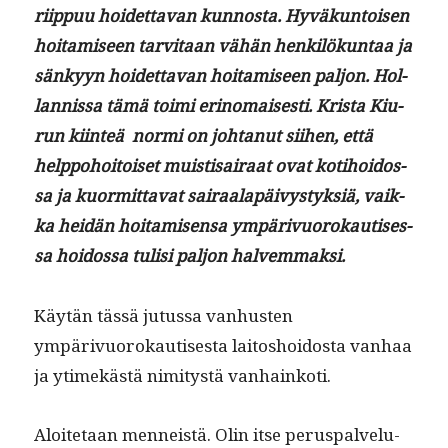
riip­puu hoidet­ta­van kun­nos­ta. Hyväkun­toisen
hoita­miseen tarvi­taan vähän henkilökun­taa ja
sänkyyn hoidet­ta­van hoita­miseen paljon. Hol­
lan­nis­sa tämä toi­mi eri­no­mais­es­ti. Krista Kiu­
run kiin­teä nor­mi on johtanut siihen, että
help­po­hoitoiset muis­ti­sairaat ovat koti­hoi­dos­
sa ja kuor­mit­ta­vat sairaalapäivystyk­siä, vaik­
ka hei­dän hoita­misen­sa ympärivuorokautises­
sa hoi­dos­sa tulisi paljon halvemmaksi.
Käytän tässä jutus­sa van­hus­ten
ympärivuorokautis­es­ta laitoshoi­dos­ta van­haa
ja ytimekästä nim­i­tys­tä vanhainkoti.
Aloite­taan men­neistä. Olin itse perus­palve­lu­