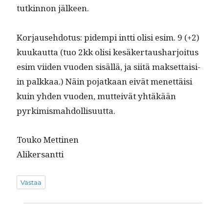
tutkin­non jälkeen.
Kor­jause­hdo­tus: pidem­pi int­ti olisi esim. 9 (+2)
kuukaut­ta (tuo 2kk olisi kesäk­er­taushar­joi­tus
esim viiden vuo­den sisäl­lä, ja siitä mak­set­taisi­
in palkkaa.) Näin pojatkaan eivät menet­täisi
kuin yhden vuo­den, mut­teivät yhtäkään
pyrkimismahdollisuutta.
Touko Met­ti­nen
Alikersantti
Vastaa