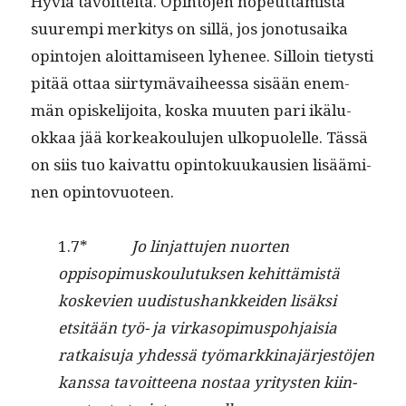
Hyviä tavoit­tei­ta. Opin­to­jen nopeut­tamista
suurem­pi merk­i­tys on sil­lä, jos jono­tu­sai­ka
opin­to­jen aloit­tamiseen lyhe­nee. Sil­loin tietysti
pitää ottaa siir­tymä­vai­heessa sisään enem­
män opiske­li­joi­ta, kos­ka muuten pari ikälu­
okkaa jää korkeak­oulu­jen ulkop­uolelle. Tässä
on siis tuo kai­vat­tu opin­tokuukausien lisäämi­
nen opintovuoteen.
1.7*
Jo lin­jat­tu­jen nuorten
oppisopimusk­oulu­tuk­sen kehit­tämistä
koske­vien uud­is­tushankkei­den lisäk­si
etsitään työ- ja virka­sopimus­po­h­jaisia
ratkaisu­ja yhdessä työ­markki­na­jär­jestö­jen
kanssa tavoit­teena nos­taa yri­tys­ten kiin­