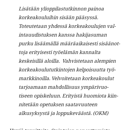
Lisätään yliop­pi­las­tutkin­non pain­oa
korkeak­oului­hin sisään pääsyssä.
Toteutetaan yhdessä korkeak­oulu­jen val­
in­tau­ud­is­tuk­sen kanssa hak­i­ja­suman
purku lisäämäl­lä määräaikaises­ti sisäänot­
to­ja eri­tyis­es­ti työelämän kannal­ta
keskeisil­lä aloil­la. Vahvis­te­taan alem­pi­en
korkeak­oulu­tutk­in­to­jen kelpoisu­ut­ta työ­
markki­noil­la. Velvoite­taan korkeak­oulut
tar­joa­maan mah­dol­lisu­us ympärivuo­
tiseen opiskelu­un. Eri­ty­istä huomio­ta kiin­
nitetään opetuk­sen saatavu­u­teen
alkusyksys­tä ja lop­pukeväästä. (OKM)