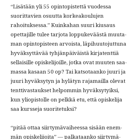
“Lisätään yli 55 opin­topis­tet­tä vuodessa
suorit­tavien osu­ut­ta korkeak­oulu­jen
rahoituk­ses­sa.” Kuinka­han suuri kiusaus
opet­ta­jille tulee tar­jo­ta lop­pukeväästä muu­ta­
man opin­topis­teen arvoista, läpi­hu­u­to­jut­tuna
hyväksyt­tävää tyhjän­päiväistä kir­ja­tent­tiä
sel­l­aisille opiske­li­joille, jot­ka ovat muuten saa­
mas­sa kasaan 50 op? Tai kat­so­taanko juuri ja
juuri hyväksy­tyn ja hylä­tyn raja­mail­la ole­vat
tent­ti­vas­tauk­set helpom­min hyväksy­tyik­si,
kun yliopis­tolle on pelkkä etu, että opiske­li­ja
saa kursse­ja suoritetuksi?
“pitää ottaa siir­tymä­vai­heessa sisään enem­
män opiske­li­joi­ta” — palkataanko siir­tymä­