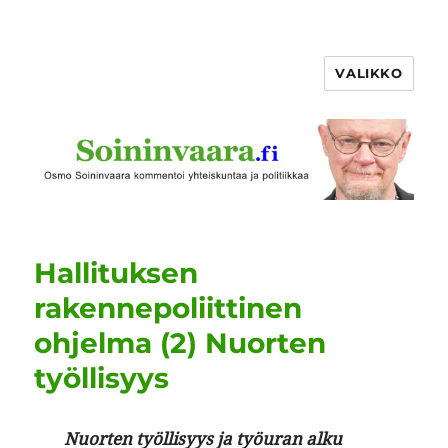
VALIKKO
Hallituksen
rakennepoliittinen
ohjelma (2) Nuorten
työllisyys
Nuorten työl­lisyys ja työu­ran alku