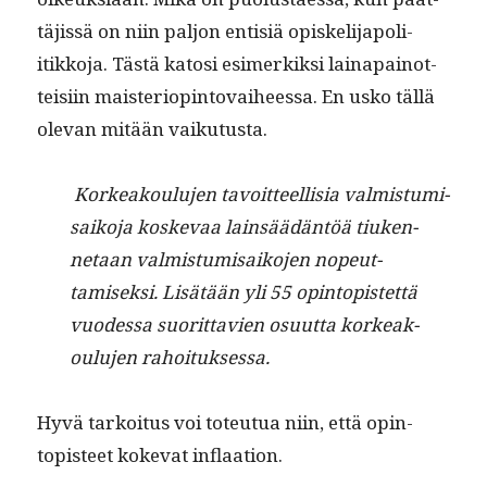
täjis­sä on niin paljon entisiä opiske­li­japoli­
itikko­ja. Tästä katosi esimerkik­si laina­pain­ot­
teisi­in mais­te­ri­opin­to­vai­heessa. En usko täl­lä
ole­van mitään vaikutusta.
Korkeak­oulu­jen tavoit­teel­lisia valmis­tu­mi­
saiko­ja koske­vaa lain­säädän­töä tiuken­
netaan valmis­tu­mi­saiko­jen nopeut­
tamisek­si. Lisätään yli 55 opin­topis­tet­tä
vuodessa suorit­tavien osu­ut­ta korkeak­
oulu­jen rahoituksessa.
Hyvä tarkoi­tus voi toteu­tua niin, että opin­
topis­teet koke­vat inflaation.