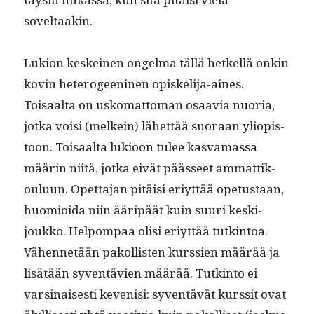
soveltaakin.
Lukion keskeinen ongel­ma täl­lä het­kel­lä onkin
kovin het­ero­geeni­nen opiske­li­ja-aines.
Toisaal­ta on usko­mat­toman osaavia nuo­ria,
jot­ka voisi (melkein) lähet­tää suo­raan yliopis­
toon. Toisaal­ta lukioon tulee kas­va­mas­sa
määrin niitä, jot­ka eivät päässeet ammat­tik­
oulu­un. Opet­ta­jan pitäisi eriyt­tää ope­tus­taan,
huomioi­da niin ääripäät kuin suuri keski­
joukko. Helpom­paa olisi eriyt­tää tutk­in­toa.
Vähen­netään pakol­lis­ten kurssien määrää ja
lisätään syven­tävien määrää. Tutk­in­to ei
varsi­nais­es­ti kevenisi: syven­tävät kurssit ovat