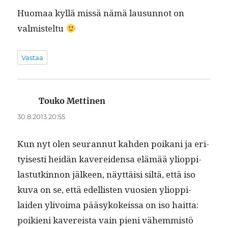
Huo­maa kyl­lä mis­sä nämä lausun­not on
valmisteltu
Vastaa
Touko Mettinen
sanoo:
30.8.2013 20:55
Kun nyt olen seu­ran­nut kah­den poikani ja eri­
tyis­es­ti hei­dän kaverei­den­sa elämää yliop­pi­
las­tutkin­non jäl­keen, näyt­täisi siltä, että iso
kuva on se, että edel­lis­ten vuosien yliop­pi­
laiden ylivoima pääsykokeis­sa on iso hait­ta:
poikieni kavereista vain pieni vähem­mistö