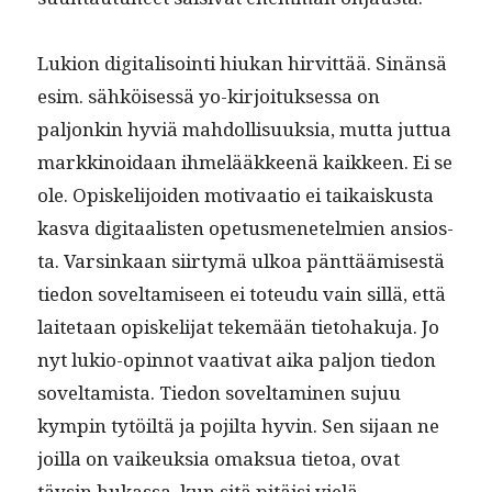
Lukion dig­i­tal­isoin­ti hiukan hirvit­tää. Sinän­sä
esim. sähköisessä yo-kir­joituk­ses­sa on
paljonkin hyviä mah­dol­lisuuk­sia, mut­ta jut­tua
markki­noidaan ihmelääk­keenä kaik­keen. Ei se
ole. Opiske­li­joiden moti­vaa­tio ei taikaiskus­ta
kas­va dig­i­taal­is­ten ope­tus­menetelmien ansios­
ta. Varsinkaan siir­tymä ulkoa pänt­täämis­es­tä
tiedon soveltamiseen ei toteudu vain sil­lä, että
laite­taan opiske­li­jat tekemään tieto­haku­ja. Jo
nyt lukio-opin­not vaa­ti­vat aika paljon tiedon
soveltamista. Tiedon sovelt­a­mi­nen sujuu
kympin tytöiltä ja pojil­ta hyvin. Sen sijaan ne
joil­la on vaikeuk­sia omak­sua tietoa, ovat
täysin hukas­sa, kun sitä pitäisi vielä