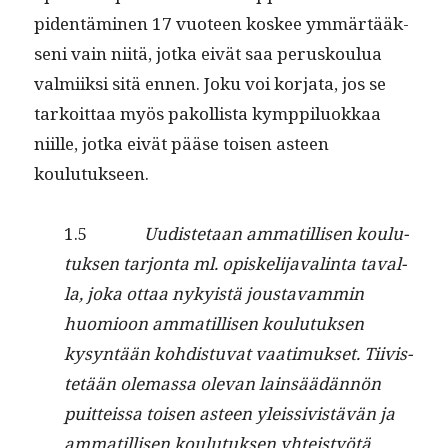
piden­tämi­nen 17 vuo­teen kos­kee ymmärtääk­
seni vain niitä, jot­ka eivät saa perusk­oulua
valmi­ik­si sitä ennen. Joku voi kor­ja­ta, jos se
tarkoit­taa myös pakol­lista kymp­pilu­okkaa
niille, jot­ka eivät pääse toisen asteen
koulutukseen.
1.5
Uud­is­te­taan ammatil­lisen koulu­
tuk­sen tar­jon­ta ml. opiske­li­javal­in­ta taval­
la, joka ottaa nyky­istä jous­tavam­min
huomioon ammatil­lisen koulu­tuk­sen
kysyn­tään kohdis­tu­vat vaa­timuk­set. Tiivis­
tetään ole­mas­sa ole­van lain­säädän­nön
puit­teis­sa toisen asteen yleis­sivistävän ja
ammatil­lisen koulu­tuk­sen yhteistyötä