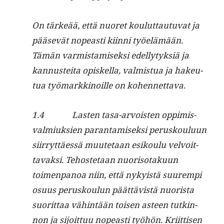
On tärkeää, että nuoret koulut­tau­tu­vat ja
pää­sevät nopeasti kiin­ni työelämään.
Tämän varmis­tamisek­si edel­ly­tyk­siä ja
kan­nustei­ta opiskel­la, valmis­tua ja hakeu­
tua työ­markki­noille on kohennettava.
1.4 Las­ten tasa-arvois­t­en oppimis­
valmiuk­sien paran­tamisek­si perusk­oulu­un
siir­ryt­täessä muute­taan esik­oulu velvoit­
tavak­si. Tehoste­taan nuoriso­taku­un
toimen­panoa niin, että nyky­istä suurem­pi
osu­us perusk­oulun päät­tävistä nuorista
suorit­taa vähin­tään toisen asteen tutkin­
non ja sijoit­tuu nopeasti työhön. Kri­it­tisen