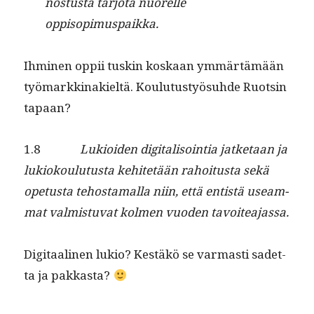
nos­tus­ta tar­jo­ta nuorelle
oppisopimuspaikka.
Ihmi­nen oppii tuskin koskaan ymmärtämään
työ­markki­nakieltä. Koulu­tustyö­suhde Ruotsin
tapaan?
1.8
Lukioiden dig­i­tal­isoin­tia jatke­taan ja
lukiok­oulu­tus­ta kehitetään rahoi­tus­ta sekä
ope­tus­ta tehosta­mal­la niin, että entistä use­am­
mat valmis­tu­vat kol­men vuo­den tavoiteajassa.
Dig­i­taa­li­nen lukio? Kestäkö se var­masti sadet­
ta ja pakkasta?