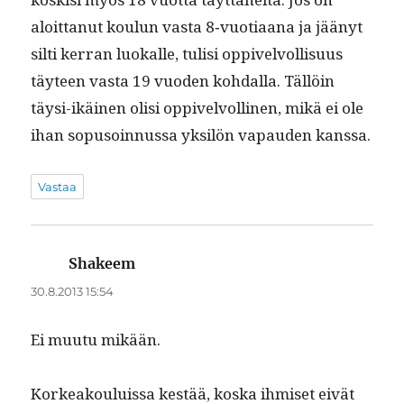
aloit­tanut koulun vas­ta 8‑vuotiaana ja jäänyt
silti ker­ran luokalle, tulisi oppivelvol­lisu­us
täy­teen vas­ta 19 vuo­den kohdal­la. Täl­löin
täysi-ikäi­nen olisi oppivelvolli­nen, mikä ei ole
ihan sopu­soin­nus­sa yksilön vapau­den kanssa.
Vastaa
Shakeem
sanoo:
30.8.2013 15:54
Ei muu­tu mikään.
Korkeak­ouluis­sa kestää, kos­ka ihmiset eivät