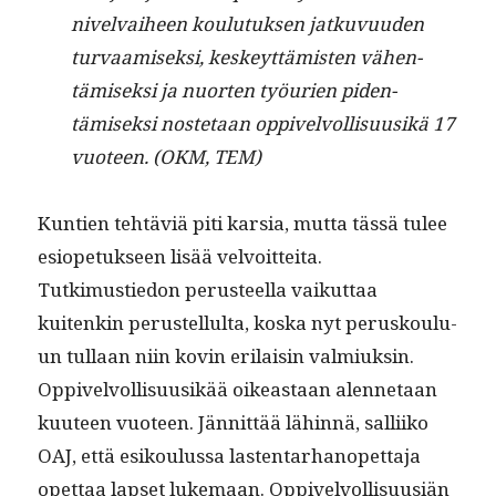
nivel­vai­heen koulu­tuk­sen jatku­vu­u­den
tur­vaamisek­si, keskeyt­tämis­ten vähen­
tämisek­si ja nuorten työurien piden­
tämisek­si nos­te­taan oppivelvol­lisu­usikä 17
vuo­teen. (OKM, TEM)
Kun­tien tehtäviä piti kar­sia, mut­ta tässä tulee
esiopetuk­seen lisää velvoit­tei­ta.
Tutkimustiedon perus­teel­la vaikut­taa
kuitenkin perustel­lul­ta, kos­ka nyt perusk­oulu­
un tul­laan niin kovin eri­laisin valmiuksin.
Oppivelvol­lisu­usikää oikeas­t­aan alen­netaan
kuu­teen vuo­teen. Jän­nit­tää lähin­nä, sal­li­iko
OAJ, että esik­oulus­sa las­ten­tarhanopet­ta­ja
opet­taa lapset luke­maan. Oppivelvol­lisu­usiän