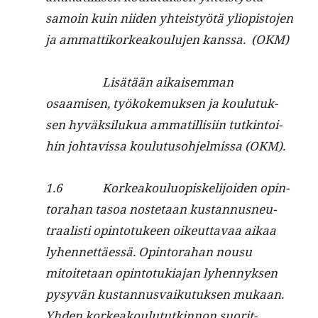
samoin kuin niiden yhteistyötä yliopis­to­jen
ja ammat­tiko­rkeak­oulu­jen kanssa. (OKM)
Lisätään aikaisem­man
osaamisen, työkoke­muk­sen ja koulu­tuk­
sen hyväk­silukua ammatil­lisi­in tutk­in­toi­
hin johtavis­sa koulu­tu­so­hjelmis­sa (OKM).
1.6 Korkeak­oulu­opiske­li­joiden opin­
tora­han tasoa nos­te­taan kus­tan­nus­neu­
traal­isti opin­to­tu­keen oikeut­tavaa aikaa
lyhen­net­täessä. Opin­tora­han nousu
mitoite­taan opin­to­tuki­a­jan lyhen­nyk­sen
pysyvän kus­tan­nus­vaiku­tuk­sen mukaan.
Yhden korkeak­oulu­tutkin­non suorit­