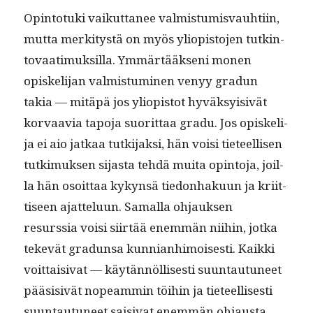
Opin­to­tu­ki vaikut­ta­nee valmis­tu­mis­vauhti­in,
mut­ta merk­i­tys­tä on myös yliopis­to­jen tutk­in­
to­vaa­timuk­sil­la. Ymmärtääk­seni mon­en
opiske­li­jan valmis­tu­mi­nen venyy gradun
takia — mitäpä jos yliopis­tot hyväksy­i­sivät
kor­vaavia tapo­ja suorit­taa gradu. Jos opiske­li­
ja ei aio jatkaa tutk­i­jak­si, hän voisi tieteel­lisen
tutkimuk­sen sijas­ta tehdä mui­ta opin­to­ja, joil­
la hän osoit­taa kykyn­sä tiedonhaku­un ja kri­it­
tiseen ajat­telu­un. Samal­la ohjauk­sen
resurssia voisi siirtää enem­män niihin, jot­ka
tekevät gradun­sa kun­ni­an­hi­moi­ses­ti. Kaik­ki
voit­taisi­vat — käytän­nöl­lis­es­ti suun­tau­tuneet
pää­si­sivät nopeam­min töi­hin ja tieteel­lis­es­ti
suun­tau­tuneet saisi­vat enem­män ohjausta.