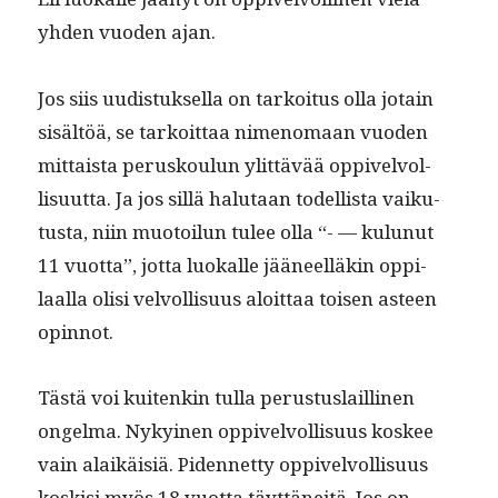
yhden vuo­den ajan.
Jos siis uud­is­tuk­sel­la on tarkoi­tus olla jotain
sisältöä, se tarkoit­taa nimeno­maan vuo­den
mit­taista perusk­oulun ylit­tävää oppivelvol­
lisu­ut­ta. Ja jos sil­lä halu­taan todel­lista vaiku­
tus­ta, niin muo­toilun tulee olla “- — kulunut
11 vuot­ta”, jot­ta luokalle jääneel­läkin oppi­
laal­la olisi velvol­lisu­us aloit­taa toisen asteen
opinnot.
Tästä voi kuitenkin tul­la perus­tus­lailli­nen
ongel­ma. Nykyi­nen oppivelvol­lisu­us kos­kee
vain alaikäisiä. Piden­net­ty oppivelvol­lisu­us
koskisi myös 18 vuot­ta täyt­täneitä. Jos on