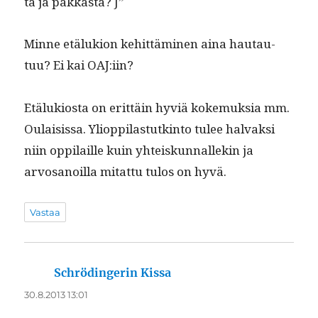
ta ja pakkas­ta? J”
Minne etälukion kehit­tämi­nen aina hau­tau­
tuu? Ei kai OAJ:iin?
Etälukios­ta on erit­täin hyviä koke­muk­sia mm.
Oulai­sis­sa. Yliop­pi­las­tutk­in­to tulee hal­vak­si
niin oppi­laille kuin yhteiskun­nallekin ja
arvosanoil­la mitat­tu tulos on hyvä.
Vastaa
Schrödingerin Kissa
sanoo:
30.8.2013 13:01