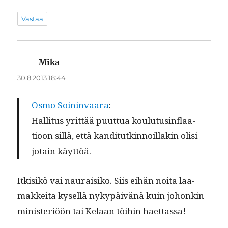
Vastaa
Mika
sanoo:
30.8.2013 18:44
Osmo Soin­in­vaara
:
Hal­li­tus yrit­tää puut­tua koulu­tus­in­flaa­
tioon sil­lä, että kan­di­tutkin­noil­lakin olisi
jotain käyttöä.
Itk­isikö vai nau­raisiko. Siis eihän noi­ta laa­
makkei­ta kysel­lä nykypäivänä kuin johonkin
min­is­ter­iöön tai Kelaan töi­hin haettassa!