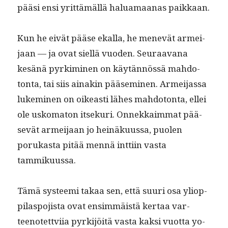
pääsi ensi yrit­tämäl­lä halu­a­maanas paikkaan.
Kun he eivät pääse ekalla, he menevät armei­
jaan — ja ovat siel­lä vuo­den. Seu­raa­vana
kesänä pyrkimi­nen on käytän­nössä mah­do­
ton­ta, tai siis ainakin pääsem­i­nen. Armei­jas­sa
lukem­i­nen on oikeasti läh­es mah­do­ton­ta, ellei
ole usko­ma­ton itsekuri. Onnekkaim­mat pää­
sevät armei­jaan jo heinäku­us­sa, puolen
porukas­ta pitää men­nä int­ti­in vas­ta
tammikuussa.
Tämä sys­tee­mi takaa sen, että suuri osa yliop­
pi­laspo­jista ovat ensim­mäistä ker­taa var­
teenotettvi­ia pyrk­i­jöitä vas­ta kak­si vuot­ta yo-