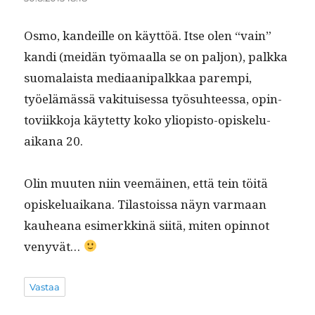
Osmo, kan­deille on käyt­töä. Itse olen “vain”
kan­di (mei­dän työ­maal­la se on paljon), palk­ka
suo­ma­laista medi­aa­ni­palkkaa parem­pi,
työelämässä vak­i­tuises­sa työ­suh­teessa, opin­
tovi­ikko­ja käytet­ty koko yliopis­to-opiskelu­
aikana 20.
Olin muuten niin veemäi­nen, että tein töitä
opiskelu­aikana. Tilas­tois­sa näyn var­maan
kauheana esimerkkinä siitä, miten opin­not
venyvät…
Vastaa