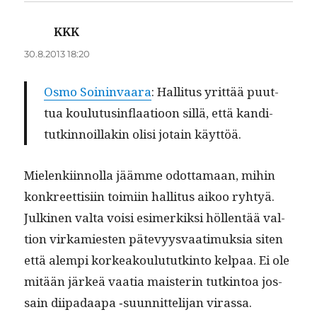
KKK
sanoo:
30.8.2013 18:20
Osmo Soin­in­vaara
: Hal­li­tus yrit­tää puut­
tua koulu­tus­in­flaa­tioon sil­lä, että kan­di­
tutkin­noil­lakin olisi jotain käyttöä.
Mie­lenki­in­nol­la jäämme odot­ta­maan, mihin
konkreet­tisi­in toimi­in hal­li­tus aikoo ryhtyä.
Julki­nen val­ta voisi esimerkik­si höl­len­tää val­
tion virkami­esten pätevyys­vaa­timuk­sia siten
että alem­pi korkeak­oulu­tutk­in­to kel­paa. Ei ole
mitään järkeä vaa­tia mais­terin tutk­in­toa jos­
sain diipadaa­pa ‑suun­nit­teli­jan virassa.