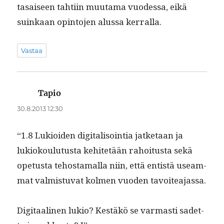
tasaiseen tahti­in muu­ta­ma vuodessa, eikä
suinkaan opin­to­jen alus­sa kerralla.
Vastaa
Tapio
sanoo:
30.8.2013 12:30
“1.8 Lukioiden dig­i­tal­isoin­tia jatke­taan ja
lukiok­oulu­tus­ta kehitetään rahoi­tus­ta sekä
ope­tus­ta tehosta­mal­la niin, että entistä use­am­
mat valmis­tu­vat kol­men vuo­den tavoiteajassa.
Dig­i­taa­li­nen lukio? Kestäkö se var­masti sadet­