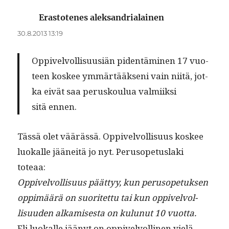
Erastotenes aleksandrialainen
sanoo:
30.8.2013 13:19
Oppivelvol­lisu­usiän piden­tämi­nen 17 vuo­
teen kos­kee ymmärtääk­seni vain niitä, jot­
ka eivät saa perusk­oulua valmi­ik­si
sitä ennen.
Tässä olet väärässä. Oppivelvol­lisu­us kos­kee
luokalle jääneitä jo nyt. Peru­sope­tus­la­ki
toteaa:
Oppivelvol­lisu­us päät­tyy, kun peru­sopetuk­sen
oppimäärä on suoritet­tu tai kun oppivelvol­
lisu­u­den alka­mis­es­ta on kulunut 10 vuotta.
Eli luokalle jäänyt on oppivelvolli­nen vielä