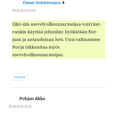
Osmo Soininvaara
sanoo:
30.8.2013 21:03
Eikö sitä asevelvol­lisu­usarmei­jaa voivi ker­
rankin käyt­tää johonkin: hyökätään Nor­
jaan ja antaudu­taan heti. Uusi val­ti­aamme
Nor­ja lakkaut­taa myös
asevelvollisuusarmeijan.
Vastaa
Pohjan Akka
sanoo:
30.8.2013 22:21