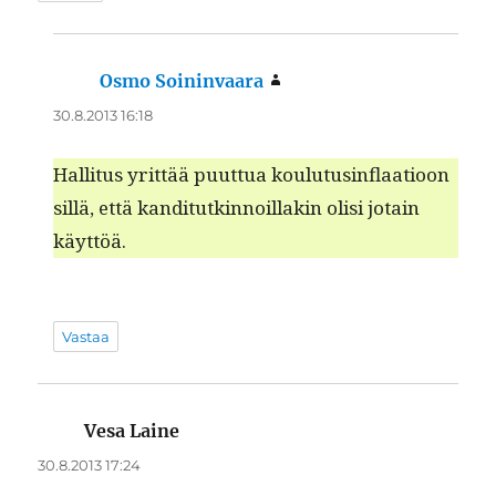
Osmo Soininvaara
sanoo:
30.8.2013 16:18
Hal­li­tus yrit­tää puut­tua koulu­tus­in­flaa­tioon
sil­lä, että kan­di­tutkin­noil­lakin olisi jotain
käyttöä.
Vastaa
Vesa Laine
sanoo:
30.8.2013 17:24