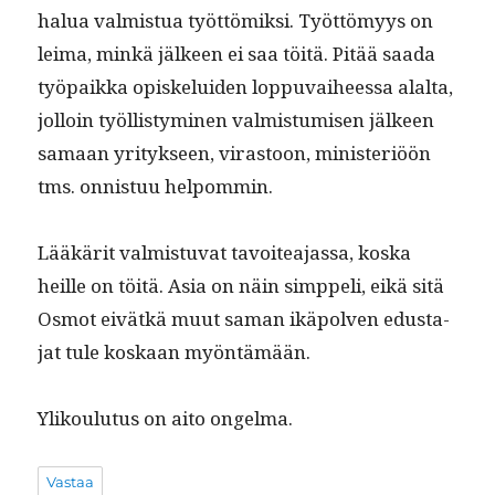
halua valmis­tua työt­tömik­si. Työt­tömyys on
leima, minkä jäl­keen ei saa töitä. Pitää saa­da
työ­paik­ka opiskelu­iden lop­pu­vai­heessa alal­ta,
jol­loin työl­listymi­nen valmis­tu­misen jäl­keen
samaan yri­tyk­seen, viras­toon, min­is­ter­iöön
tms. onnis­tuu helpommin.
Lääkärit valmis­tu­vat tavoitea­jas­sa, kos­ka
heille on töitä. Asia on näin simp­peli, eikä sitä
Osmot eivätkä muut saman ikäpol­ven edus­ta­
jat tule koskaan myöntämään.
Ylik­oulu­tus on aito ongelma.
Vastaa