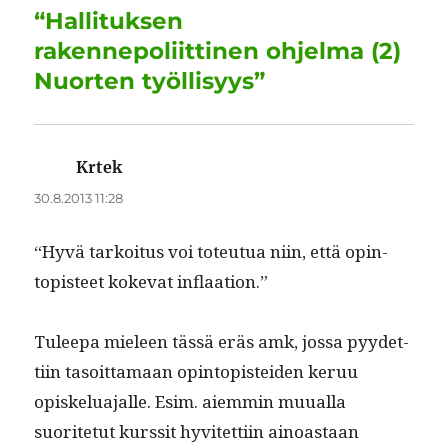
k
“Hallituksen
rakennepoliittinen ohjelma (2)
Nuorten työllisyys”
Krtek
sanoo:
30.8.2013 11:28
“Hyvä tarkoi­tus voi toteu­tua niin, että opin­
topis­teet koke­vat inflaation.”
Tuleepa mieleen tässä eräs amk, jos­sa pyy­det­
ti­in tasoit­ta­maan opin­topis­tei­den keruu
opiskelu­a­jalle. Esim. aiem­min muual­la
suorite­tut kurssit hyvitet­ti­in ain­oas­taan