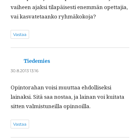
vai­heen ajak­si tilapäis­es­ti enem­män opet­ta­jia,
vai kas­vate­taanko ryhmäkokoja?
Vastaa
Tiedemies
sanoo:
30.8.2013 13:16
Opin­tora­han voisi muut­taa ehdol­lisek­si
lainaksi. Sitä saa nos­taa, ja lainan voi kui­tata
sit­ten valmis­tuneil­la opinnoilla.
Vastaa