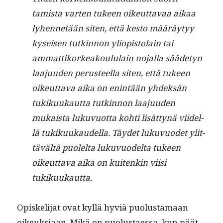
tamista varten tukeen oikeut­tavaa aikaa
lyhen­netään siten, että kesto määräy­tyy
kyseisen tutkin­non yliopis­to­lain tai
ammat­tiko­rkeak­oul­u­lain nojal­la sääde­tyn
laa­ju­u­den perus­teel­la siten, että tukeen
oikeut­ta­va aika on enin­tään yhdek­sän
tukikuukaut­ta tutkin­non laa­ju­u­den
mukaista luku­vuot­ta kohti lisät­tynä viidel­
lä tukikuukaudel­la. Täy­det luku­vuodet ylit­
tävältä puolelta luku­vuodelta tukeen
oikeut­ta­va aika on kuitenkin viisi
tukikuukautta.
Opiske­li­jat ovat kyl­lä hyviä puo­lus­ta­maan
oikeuk­si­aan. Mikä on puo­lus­taes­sa, kun päät­