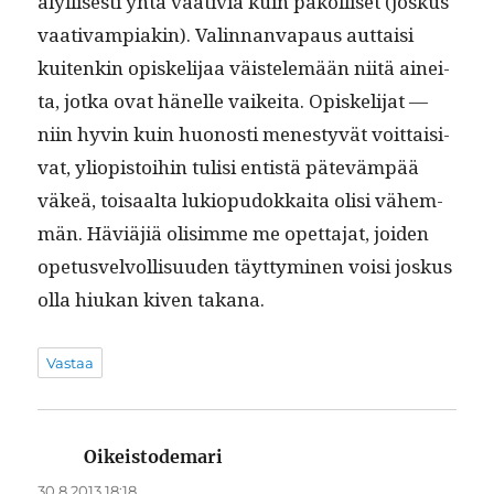
älyl­lis­es­ti yhtä vaa­tivia kuin pakol­liset (joskus
vaa­ti­vampiakin). Valin­nan­va­paus aut­taisi
kuitenkin opiske­li­jaa väis­telemään niitä ainei­
ta, jot­ka ovat hänelle vaikei­ta. Opiske­li­jat —
niin hyvin kuin huonos­ti men­estyvät voit­taisi­
vat, yliopis­toi­hin tulisi entistä päteväm­pää
väkeä, toisaal­ta lukiop­u­dokkai­ta olisi vähem­
män. Häviäjiä olisimme me opet­ta­jat, joiden
ope­tusvelvol­lisu­u­den täyt­tymi­nen voisi joskus
olla hiukan kiv­en takana.
Vastaa
Oikeistodemari
sanoo:
30.8.2013 18:18