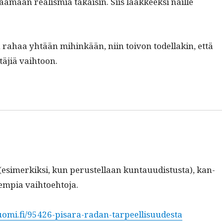
aa­maan real­is­mia takaisin. Siis lääk­keek­si näille
n rahaa yhtään mihinkään, niin toivon todel­lakin, että
­täjiä vaihtoon.
(esimerkik­si, kun perustel­laan kun­tau­ud­is­tus­ta), kan­
vem­pia vaihtoehtoja.
omi.fi/95426-pisara-radan-tarpeellisuudesta