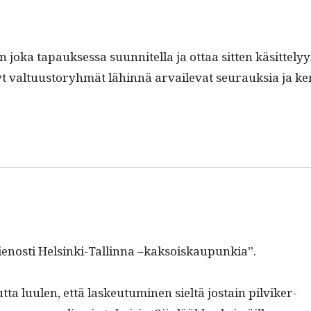
joka tapauk­ses­sa suun­nitel­la ja ottaa sit­ten käsit­te­ly
t val­tu­us­to­ryh­mät lähin­nä arvail­e­vat seu­rauk­sia ja ke
hienos­ti Helsin­ki-Tallinna –kak­soiskaupunkia”.
ta luulen, että laskeu­tu­mi­nen sieltä jostain pil­viker­