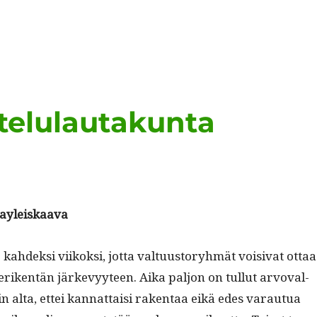
telulautakunta
sayleiskaava
 kahdek­si viikok­si, jot­ta val­tu­us­to­ryh­mät voisi­vat ottaa
riken­tän järkevyy­teen. Aika paljon on tul­lut arvo­val­
kin alta, ettei kan­nat­taisi rak­en­taa eikä edes varautua