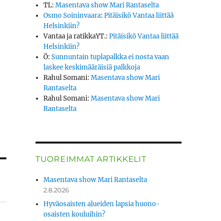
TL
:
Masentava show Mari Rantaselta
Osmo Soininvaara
:
Pitäisikö Vantaa liittää
Helsinkiin?
Vantaa ja ratikkaYT.
:
Pitäisikö Vantaa liittää
Helsinkiin?
Ö
:
Sunnuntain tuplapalkka ei nosta vaan
laskee keskimääräisiä palkkoja
Rahul Somani
:
Masentava show Mari
Rantaselta
Rahul Somani
:
Masentava show Mari
Rantaselta
TUOREIMMAT ARTIKKELIT
Masentava show Mari Rantaselta
2.8.2026
Hyväosaisten alueiden lapsia huono-
osaisten kouluihin?