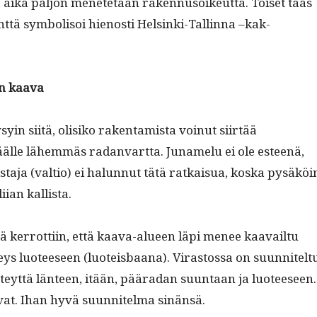
a aika paljon menetetään raken­nu­soikeut­ta. Toiset taas
t­tä sym­bol­isoi hienos­ti Helsin­ki-Tallinna –kak­
n kaava
syin siitä, olisiko rak­en­tamista voin­ut siirtää
lle lähem­mäs radan­vart­ta. Junamelu ei ole esteenä,
ta­ja (val­tio) ei halun­nut tätä ratkaisua, kos­ka pysäköi
 liian kallista.
 ker­rot­ti­in, että kaa­va-alueen läpi menee kaavail­tu
teys luo­teeseen (luoteis­baana). Viras­tossa on suun­nitel­t
hteyt­tä län­teen, itään, pääradan suun­taan ja luo­teeseen.
­vat. Ihan hyvä suun­nitel­ma sinänsä.