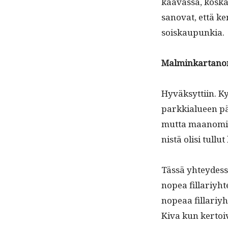
kaavas­sa, kos­k
sanovat, että ken
soiskaupunkia.
Malminkar­tano
Hyväksyt­ti­in. Ky
parkkialueen pää
mut­ta maan­omis­
nistä olisi tul­lut
Tässä yhtey­dessä
nopea fil­lariy­h
nopeaa fil­lariy­
Kiva kun ker­toi