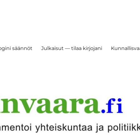
ogini säännöt
Julkaisut — tilaa kirjojani
Kunnallisvaa