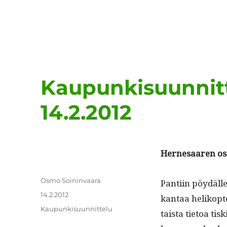
Kaupunkisuunnit
14.2.2012
Her­ne­saaren o
Kirjoittaja
Osmo Soininvaara
Pan­ti­in pöy­dälle
Julkaistu
14.2.2012
kan­taa helikopte
Kategoriat
Kaupunkisuunnittelu
taista tietoa tis