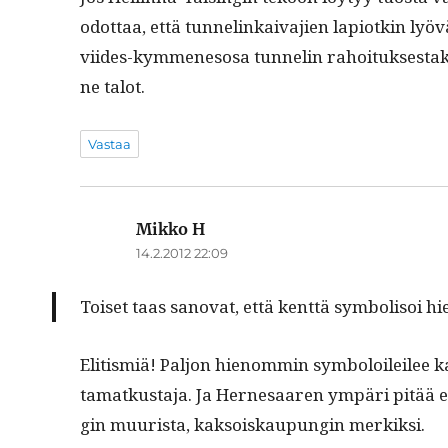
odot­taa, että tun­nelinkaiva­jien lapi­otkin l
viides-kymme­ne­sosa tun­nelin rahoituk­ses­tak
ne talot.
Vastaa
Mikko H
sanoo:
14.2.2012 22:09
Toiset taas sanovat, että kent­tä sym­bol­isoi h
Elit­ismiä! Paljon hienom­min sym­bol­oileilee ka
ta­matkus­ta­ja. Ja Her­ne­saaren ympäri pitää
gin muurista, kak­soiskaupun­gin merkiksi.