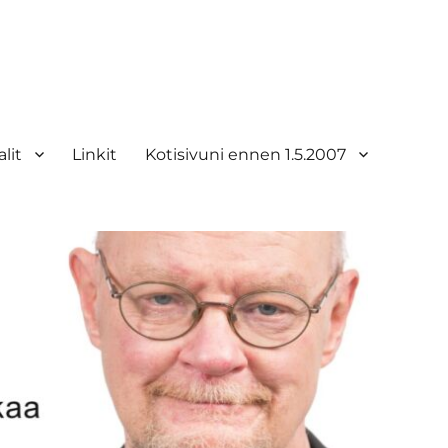
lit
Linkit
Kotisivuni ennen 1.5.2007