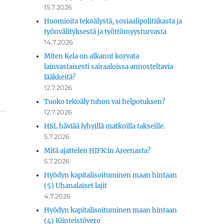
15.7.2026
Huomioita tekoälystä, sosiaalipolitiikasta ja
työnvälityksestä ja työttömyysturvasta
14.7.2026
Miten Kela on alkanut korvata
lainvastaisesti sairaaloissa annosteltavia
lääkkeitä?
12.7.2026
Tuoko tekoäly tuhon vai helpotuksen?
12.7.2026
HSL häviää lyhyillä matkoilla takseille.
5.7.2026
Mitä ajattelen HIFK:in Areenasta?
5.7.2026
Hyödyn kapitalisoituminen maan hintaan
(5) Uhanalaiset lajit
4.7.2026
Hyödyn kapitalisoituminen maan hintaan
(4) Kiinteistövero