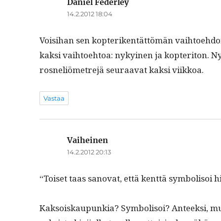
Daniel Federley
sanoo:
14.2.2012 18:04
Voisi­han sen kopteriken­tät­tömän vai­h­toe­hdon 
kak­si vai­h­toe­htoa: nykyi­nen ja kopteri­ton. Ny
rosneliöme­tre­jä seu­raa­vat kak­si viikkoa.
Vastaa
Vaiheinen
sanoo:
14.2.2012 20:13
“Toiset taas sanovat, että kent­tä sym­bol­isoi 
Kak­soiskaupunkia? Sym­bol­isoi? Anteek­si, mut­