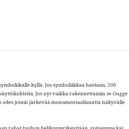
bol­i­ikalle kyl­lä. Jos sym­bol­i­ikkaa haetaan, 200
t­töko­htei­ta. Jos nyt vaik­ka raken­net­taisi­in se Gugge
in edes jotain järkevää mon­u­men­taal­isu­ut­ta näkyvälle
 vaan rahat tuo­hon helikopterikent­tään, voinemme kai