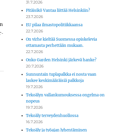
31.7.2026
Pitäisikö Vantaa liittää Helsinkiin?
23.7.2026
yn
EU pilaa ilmastopolitiikkaansa
22.7.2026
r­
On virhe kieltää Suomessa opiskelevia
ottamasta perhettään mukaan.
22.7.2026
Onko Garden Helsinki järkevä hanke?
20.7.2026
Sunnuntain tuplapalkka ei nosta vaan
laskee keskimääräisiä palkkoja
19.7.2026
Tekoälyn vallankumouksessa ongelma on
nopeus
19.7.2026
Tekoäly terveydenhuollossa
16.7.2026
Tekoäly ja työajan lyhentäminen