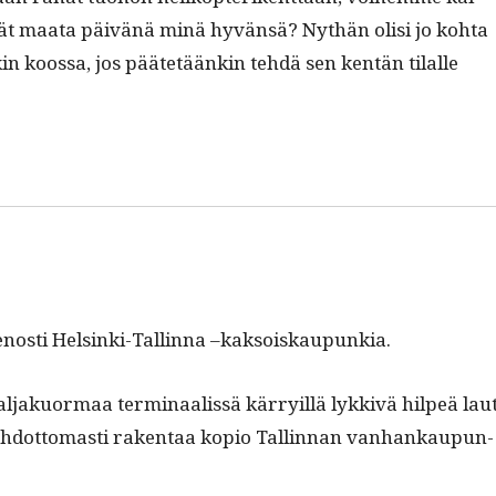
yövät maa­ta päivänä minä hyvän­sä? Nythän olisi jo koh­ta
in koos­sa, jos päätetäänkin tehdä sen ken­tän tilalle
ienos­ti Helsin­ki-Tallinna –kak­soiskaupunkia.
l­jakuor­maa ter­mi­naalis­sä kär­ry­il­lä lykkivä hilpeä lau
 ehdot­tomasti rak­en­taa kopio Tallinnan van­hankaupun­