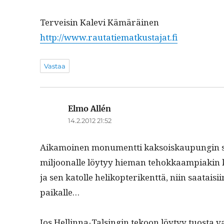
Ter­veisin Kale­vi Kämäräinen
http://www.rautatiematkustajat.fi
Vastaa
Elmo Allén
sanoo:
14.2.2012 21:52
Aikamoinen mon­u­ment­ti kak­soiskaupun­gin sym­
miljoon­alle löy­tyy hie­man tehokkaampiakin käy
ja sen katolle helikopterikent­tä, niin saataisi­
paikalle…
Jos Hellinna-Talsin­gin tekoon löy­tyy tuos­ta