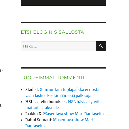
ETSI BLOGIN SISÄLLÖSTÄ
HAKU
Etsi:
n­
TUOREIMMAT KOMMENTIT
Stadist
:
Sunnuntain tuplapalkka ei nosta
vaan laskee keskimääräisiä palkkoja
HSL-aatelin bonukset
:
HSL häviää lyhyillä
u
matkoilla takseille.
Jaakko K
:
Masentava show Mari Rantaselta
Rahul Somani
:
Masentava show Mari
Rantaselta