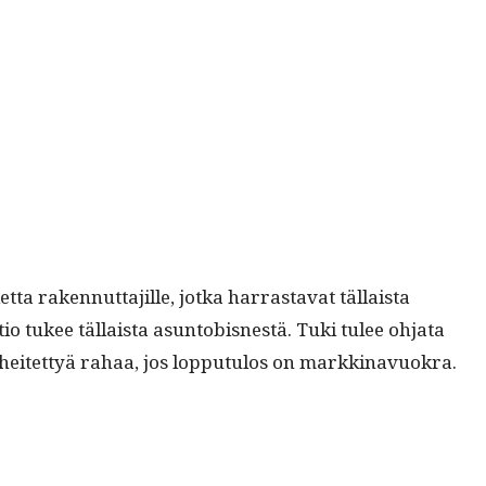
aken­nut­ta­jille, jot­ka har­ras­ta­vat täl­laista
­tio tukee täl­laista asun­to­bisnestä. Tuki tulee ohja­ta
n heit­et­tyä rahaa, jos lop­putu­los on markkinavuokra.