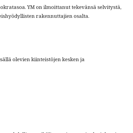
okrata­soa. YM on ilmoit­tanut tekevän­sä selvi­tys­tä,
shyödyl­lis­ten raken­nut­ta­jien osalta.
­lä ole­vien kiin­teistö­jen kesken ja