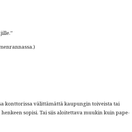
jille.”
niemenrannassa.)
 kont­toris­sa välit­tämät­tä kaupun­gin toiveista tai
 hen­keen sopisi. Tai siis aloitet­ta­va muukin kuin pape­