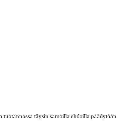
a tuotan­nos­sa täysin samoil­la ehdoil­la päädytään