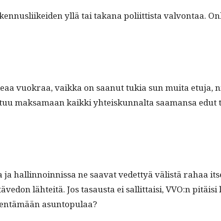
­nus­li­ikei­den yllä tai takana poli­it­tista valvon­taa. O
keaa vuokraa, vaik­ka on saanut tukia sun mui­ta etu­ja, nii
outuu mak­samaan kaik­ki yhteiskunnal­ta saa­mansa edut 
 ja hallinnoin­nis­sa ne saa­vat vedet­tyä välistä rahaa it
ve­don lähteitä. Jos tasaus­ta ei sal­lit­taisi, VVO:n pitäis
 vähen­tämään asuntopulaa?