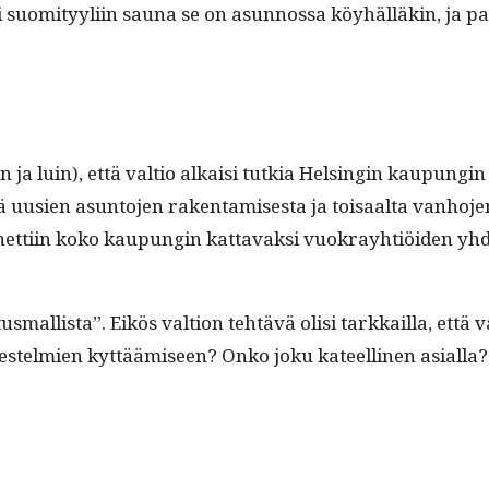
sti suomi­tyyli­in sauna se on asun­nos­sa köy­häl­läkin, ja p
an ja luin), että val­tio alka­isi tutkia Helsin­gin kaupun­g
uusien asun­to­jen rak­en­tamis­es­ta ja toisaal­ta van­ho­j
net­ti­in koko kaupun­gin kat­tavak­si vuokray­htiöi­den yhdis
tus­mall­ista”. Eikös val­tion tehtävä olisi tarkkail­la, että 
­jestelmien kyt­täämiseen? Onko joku kateelli­nen asialla?