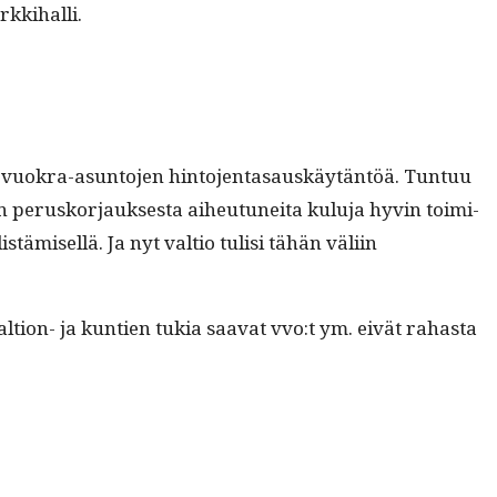
arkkihalli.
in vuokra-asun­to­jen hin­to­jen­tasauskäytän­töä. Tun­tuu
en perusko­r­jauk­ses­ta aiheutunei­ta kulu­ja hyvin toimi­
­tämisel­lä. Ja nyt val­tio tulisi tähän väli­in
val­tion- ja kun­tien tukia saa­vat vvo:t ym. eivät rahas­ta