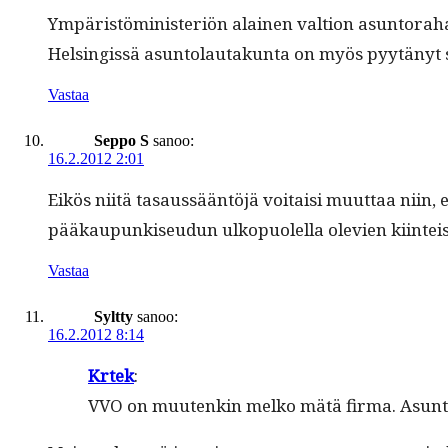
Ympäristömin­is­ter­iön alainen val­tion asun­tora­ha
Helsingis­sä asun­to­lau­takun­ta on myös pyytänyt se
Vastaa
Seppo S
sanoo:
16.2.2012 2:01
Eikös niitä tasaussään­töjä voitaisi muut­taa niin, 
pääkaupunkiseudun ulkop­uolel­la ole­vien kiin­teis
Vastaa
Syltty
sanoo:
16.2.2012 8:14
Krtek
:
VVO on muutenkin melko mätä fir­ma. Asun­to­