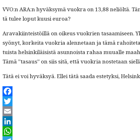
VVO:n ARA:n hyväksymä vuokra on 13,88 neliöltä. Tämä
tä tulee lop­ut kuusi euroa?
Aravaki­in­teistöil­lä on oikeus vuokrien tasaamiseen. Yle
syönyt, korkei­ta vuokria alen­netaan ja tämä rahoite­taan
tu­ista helsinkiläi­sistä asun­noista rahaa muualle maa­ha
Tämä ”tasaus” on siis sitä, että vuokria nos­te­taan siel­lä
Tätä ei voi hyväksyä. Ellei tätä saa­da este­tyk­si, Helsin­k
Facebook
Twitter
Email
LinkedIn