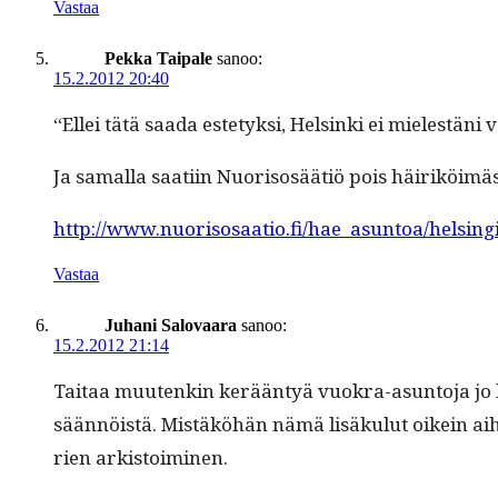
Vastaa
Pekka Taipale
sanoo:
15.2.2012 20:40
“Ellei tätä saa­da este­tyk­si, Helsin­ki ei mielestäni v
Ja samal­la saati­in Nuorisosäätiö pois häiriköimäs
http://www.nuorisosaatio.fi/hae_asuntoa/helsin
Vastaa
Juhani Salovaara
sanoo:
15.2.2012 21:14
Taitaa muutenkin kerään­tyä vuokra-asun­to­ja jo lii
sään­nöistä. Mis­täköhän nämä lisäku­lut oikein aihe
rien arkistoiminen.