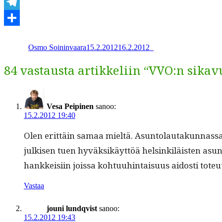
WhatsApp
Telegram
Kirjoittaja
Julkaistu
Kategoriat
Share
Osmo Soininvaara
15.2.2012
16.2.2012
_
84 vastausta artikkeliin “VVO:n sika
Vesa Peipinen
sanoo:
15.2.2012 19:40
Olen erit­täin samaa mieltä. Asun­to­lau­takun­nas­sa
julkisen tuen hyväk­sikäyt­töä helsinkiläis­ten asun­no
han­kkeisi­in jois­sa kohtu­uhin­taisu­us aidosti to
Vastaa
jouni lundqvist
sanoo:
15.2.2012 19:43