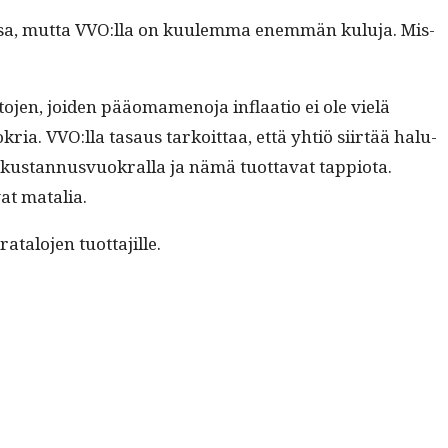
, mut­ta VVO:lla on kuulem­ma enem­män kulu­ja. Mis­
o­jen, joiden pääo­ma­meno­ja inflaa­tio ei ole vielä
okria. VVO:lla tasaus tarkoit­taa, että yhtiö siirtää halu­
s­tan­nusvuokral­la ja nämä tuot­ta­vat tap­pi­o­ta.
vat matalia.
rat­alo­jen tuottajille.