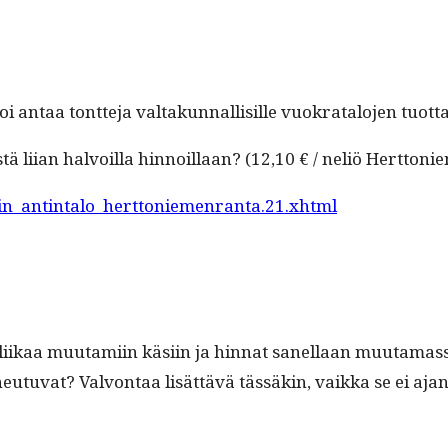
oi antaa tont­te­ja val­takun­nal­lisille vuokrat­alo­jen tuotta
tä liian halvoil­la hin­noil­laan? (12,10 € / neliö Hertto
gin_antintalo_herttoniemenranta.21.xhtml
kaa muu­tami­in käsi­in ja hin­nat sanel­laan muu­ta­mas­sa
utu­vat? Valvon­taa lisät­tävä tässäkin, vaik­ka se ei ajan