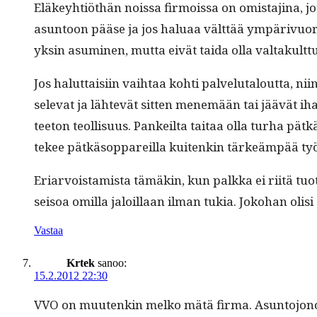
Eläkey­htiöthän nois­sa fir­moissa on omis­ta­ji­na, 
asun­toon pääse ja jos halu­aa vält­tää ympärivuoroka
yksin asum­i­nen, mut­ta eivät tai­da olla valtakult
Jos halut­taisi­in vai­h­taa kohti palve­lu­talout­ta,
se­l­e­vat ja lähtevät sit­ten men­emään tai jäävät ih
tee­ton teol­lisu­us. Pankeil­ta taitaa olla turha p
tekee pätkä­sop­pareil­la kuitenkin tärkeäm­pää t
Eri­ar­vois­tamista tämäkin, kun palk­ka ei riitä tuo
seisoa omil­la jaloil­laan ilman tukia. Joko­han ol
Vastaa
Krtek
sanoo:
15.2.2012 22:30
VVO on muutenkin melko mätä fir­ma. Asun­to­jonos­sa