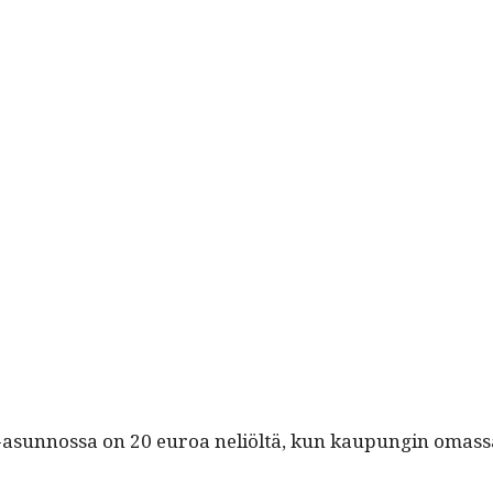
a-asun­nos­sa on 20 euroa neliöltä, kun kaupun­gin omas­s