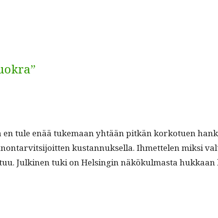
vuokra”
 en tule enää tuke­maan yhtään pitkän korkotuen han­ket­ta r
n­tarvit­si­joit­ten kus­tan­nuk­sel­la. Ihmette­len mik­si val
teu­tuu. Julki­nen tuki on Helsin­gin näkökul­mas­ta hukkaa