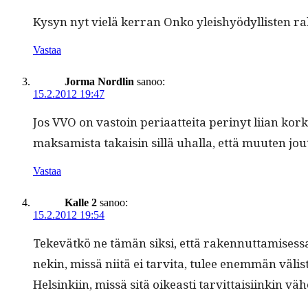
Kysyn nyt vielä ker­ran Onko yleishyödyl­lis­ten raken
Vastaa
Jorma Nordlin
sanoo:
15.2.2012 19:47
Jos VVO on vas­toin peri­aat­tei­ta perinyt liian kor
mak­samista takaisin sil­lä uhal­la, että muuten j
Vastaa
Kalle 2
sanoo:
15.2.2012 19:54
Tekevätkö ne tämän sik­si, että raken­nut­tamises­sa
nekin, mis­sä niitä ei tarvi­ta, tulee enem­män välistä
Helsinki­in, mis­sä sitä oikeasti tarvit­taisi­inkin