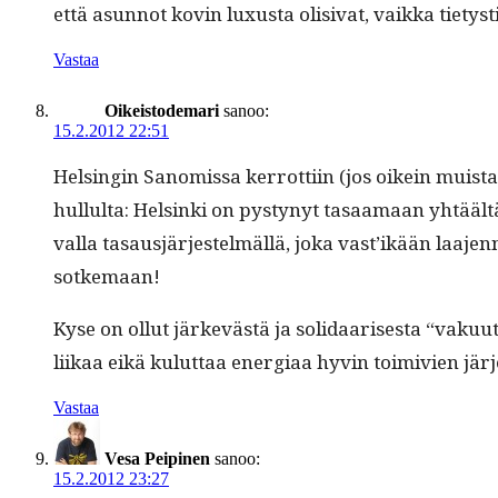
että asun­not kovin luxu­s­ta oli­si­vat, vaik­ka tiety
Vastaa
Oikeistodemari
sanoo:
15.2.2012 22:51
Helsin­gin Sanomis­sa ker­rot­ti­in (jos oikein muis­t
hul­lul­ta: Helsin­ki on pystynyt tasaa­maan yhtäältä 
val­la tasausjär­jestelmäl­lä, joka vast’ikään laa­jen­
sotkemaan!
Kyse on ollut järkevästä ja sol­i­daaris­es­ta “vaku­u­
liikaa eikä kulut­taa ener­giaa hyvin toimivien jär
Vastaa
Vesa Peipinen
sanoo:
15.2.2012 23:27