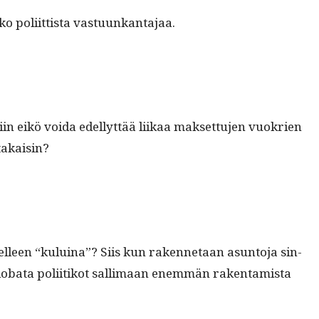
nko poli­it­tista vastuunkantajaa.
n eikö voi­da edel­lyt­tää liikaa mak­set­tu­jen vuokrien
takaisin?
selleen “kuluina”? Siis kun raken­netaan asun­to­ja sin­
i loba­ta poli­itikot sal­li­maan enem­män rak­en­tamista