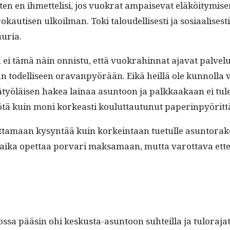
joten en ihmettelisi, jos vuokrat ampai­se­vat eläköi­tymise
utisen ulkoil­man. Toki taloudel­lis­es­ti ja sosi­aalis­es­t
tuuria.
 niin ei tämä näin onnis­tu, että vuokrahin­nat aja­vat palve
an todel­liseen ora­van­pyörään. Eikä heil­lä ole kun­nol­la v
ätkä­työläisen hakea lainaa asun­toon ja palkkaakaan ei tul
yötä kuin moni korkeasti koulut­tau­tunut paperinpyöritt
t­ta­maan kysyn­tää kuin korkein­taan tue­tulle asun­torak­en
isi aika opet­taa por­vari mak­samaan, mut­ta varot­ta­va 
 pääsin ohi keskus­ta-asun­toon suhteil­la ja tulo­ra­jat t