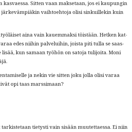
n kas­vaes­sa. Sit­ten vaan mak­se­taan, jos ei kaupun­gin
i järkevämpiäkin vai­h­toe­hto­ja olisi sinkuillekin kuin
­lu­työläiset aina vain kauem­mak­si töistään. Het­ken kat­
araa edes niihin palvelui­hin, joista piti tul­la se saas­
e lisää, kun samaan työhön on sato­ja tuli­joi­ta. Moni
äjä.
­tamiselle ja nekin vie sit­ten joku jol­la olisi varaa
etteivät opi taas marssimaan?
ark­iste­taan tietysti vain sisään muutet­taes­sa. Ei niin