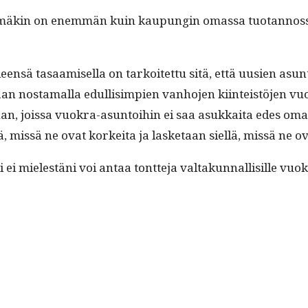
kin on enem­män kuin kaupun­gin omas­sa tuotan­nos­sa
en­sä tasaamisel­la on tarkoitet­tu sitä, että uusien asun­t
 nos­ta­mal­la edullisimpi­en van­ho­jen kiin­teistö­jen vu
n, jois­sa vuokra-asun­toi­hin ei saa asukkai­ta edes omaku
, mis­sä ne ovat korkei­ta ja las­ke­taan siel­lä, mis­sä ne o
i ei mielestäni voi antaa tont­te­ja val­takun­nal­lisille vuok