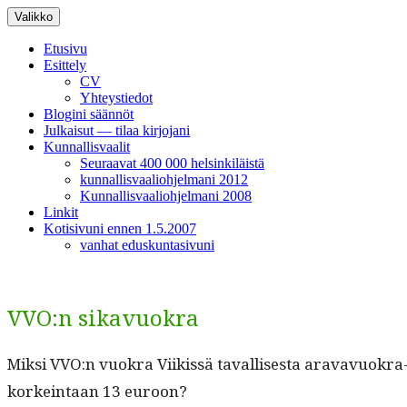
Siirry
Valikko
sisältöön
Etusivu
Esittely
CV
Yhteystiedot
Blogini säännöt
Julkaisut — tilaa kirjojani
Kunnallisvaalit
Seuraavat 400 000 helsinkiläistä
kunnallisvaaliohjelmani 2012
Kunnallisvaaliohjelmani 2008
Linkit
Kotisivuni ennen 1.5.2007
vanhat eduskuntasivuni
VVO:n sikavuokra
Mik­si VVO:n vuokra Viikissä taval­lis­es­ta aravavuokr
korkein­taan 13 euroon?