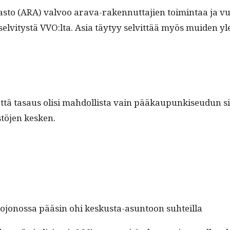
s­to (ARA) valvoo ara­va-raken­nut­ta­jien toim­intaa ja vu
lvi­tys­tä VVO:lta. Asia täy­tyy selvit­tää myös muiden ylei
että tasaus olisi mah­dol­lista vain pääkaupunkiseudun sisäl
tö­jen kesken.
jonos­sa pääsin ohi keskus­ta-asun­toon suhteilla