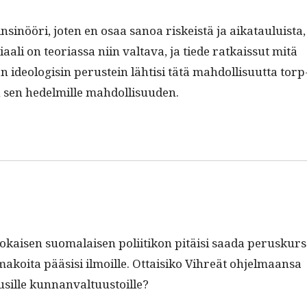
n insinööri, joten en osaa sanoa riskeistä ja aikatauluista,
aali on teo­ri­as­sa niin val­ta­va, ja tiede ratkaissut mitä
­ol­o­gisin perustein lähtisi tätä mah­dol­lisu­ut­ta torp
in sen hedelmille mahdollisuuden.
Jokaisen suo­ma­laisen poli­itikon pitäisi saa­da peruskurs
sam­makoi­ta pää­sisi ilmoille. Ottaisiko Vihreät ohjel­maansa
uusille kunnanvaltuustoille?