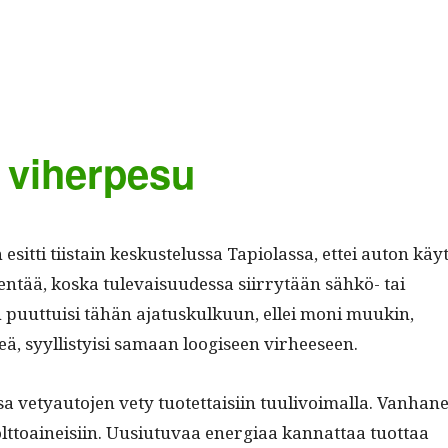
a viherpesu
sit­ti tiis­tain keskustelus­sa Tapi­o­las­sa, ettei auton käyt
n­tää, kos­ka tule­vaisu­udessa siir­ry­tään sähkö- tai
n puut­tuisi tähän aja­tuskulku­un, ellei moni muukin,
, syyl­listy­isi samaan loogiseen virheeseen.
sa vetyau­to­jen vety tuotet­taisi­in tuulivoimal­la. Van­han
­toaineisi­in. Uusi­u­tu­vaa ener­giaa kan­nat­taa tuot­taa