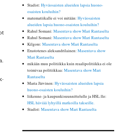
Stadist
:
Hyväosaisten alueiden lapsia huono-
osaisten kouluihin?
matematiikalle ei voi mitään
:
Hyväosaisten
alueiden lapsia huono-osaisten kouluihin?
Rahul Somani
:
Masentava show Mari Rantaselta
ot
Rahul Somani
:
Masentava show Mari Rantaselta
Kilgore
:
Masentava show Mari Rantaselta
Erastotenes aleksandrilainen
:
Masentava show
Mari Rantaselta
a.
mikään muu politiikka kuin reaalipolitiikka ei ole
toimivaa politiikkaa
:
Masentava show Mari
Rantaselta
k­
Maria Järvinen
:
Hyväosaisten alueiden lapsia
huono-osaisten kouluihin?
liikenne- ja kaupunkisuunnittelulle ja HSL:lle
:
HSL häviää lyhyillä matkoilla takseille.
Stadist
:
Masentava show Mari Rantaselta