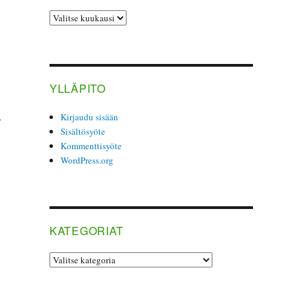
ARKISTO
YLLÄPITO
i
Kirjaudu sisään
Sisältösyöte
Kommenttisyöte
WordPress.org
KATEGORIAT
­
Kategoriat
.