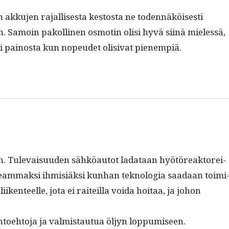
akku­jen rajal­lis­es­ta kestos­ta ne toden­näköis­es­ti
hin. Samoin pakolli­nen osmotin olisi hyvä siinä mielessä,
li pain­os­ta kun nopeudet oli­si­vat pienempiä.
n. Tule­vaisu­u­den sähköau­tot ladataan hyötöreak­tor­ei­
 use­am­mak­si ihmisiäk­si kun­han teknolo­gia saadaan toim­i
ken­teelle, jota ei raiteil­la voi­da hoitaa, ja johon
­toe­hto­ja ja valmis­tau­tua öljyn loppumiseen.