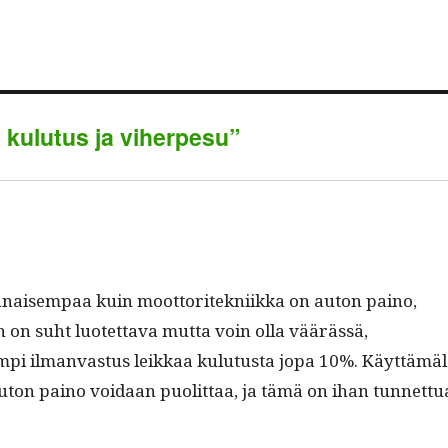
il
ed
ts
gr
re
In
A
a
pp
m
n kulutus ja viherpesu”
en­naisem­paa kuin moot­toritekni­ik­ka on auton paino,
uin on suht luotet­ta­va mut­ta voin olla väärässä,
em­pi ilman­vas­tus leikkaa kulu­tus­ta jopa 10%. Käyt­tämäl
ja auton paino voidaan puolit­taa, ja tämä on ihan tun­net­tu