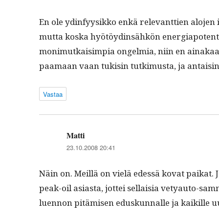
En ole ydin­fyysikko enkä rel­e­vant­tien alo­je
mut­ta kos­ka hyötöy­din­sähkön ener­giapo­ten­ti­
mon­imutkaisimpia ongelmia, niin en ainakaan ide
paa­maan vaan tuk­isin tutkimus­ta, ja antais
Vastaa
Matti
sanoo:
23.10.2008 20:41
Näin on. Meil­lä on vielä edessä kovat paikat. 
peak-oil asi­as­ta, jot­tei sel­l­aisia vetyau­to-
luen­non pitämisen eduskun­nalle ja kaikille 