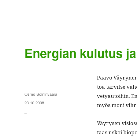
Energian kulutus j
Paa­vo Väyry­nen e
töä tarvitse vähe
Kirjoittaja
Osmo Soininvaara
vetyau­toi­hin. E
Julkaistu
23.10.2008
myös moni vihreä
Kategoriat
_
Avainsanat
_
Väyry­sen visios­
taas uskoi biopolt