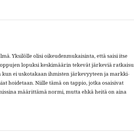
ä. Yksilölle olisi oikeu­den­mukaisin­ta, että saisi itse
t lop­pu­jen lopuk­si keskimäärin tekevät järke­viä ratkaisu
­ten kun ei usko­takaan ihmis­ten järkevyy­teen ja markki­
at hoide­taan. Niille tämä on tap­pio, jot­ka osaisi­vat
ssi­na määrit­tämä nor­mi, mut­ta ehkä heitä on aina