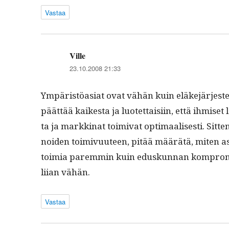
Vastaa
Ville
sanoo:
23.10.2008 21:33
Ympäristöasi­at ovat vähän kuin eläke­jär­jestelm
päät­tää kaikesta ja luotet­taisi­in, että ihmise
ta ja markki­nat toimi­vat opti­maalis­es­ti. Sit
noiden toimivu­u­teen, pitää määrätä, miten asi­
toimia parem­min kuin eduskun­nan kom­pro­mi
liian vähän.
Vastaa