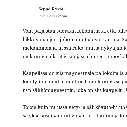
Seppo Ryväs
sanoo:
23.10.2008 21:44
Voin pal­jas­taa suo­raan folio­ha­tus­ta, että tul
liikku­va vai­jeri, johon autot voivat tart­tua. 
mekaa­ni­nen ja tiessä rako, mut­ta nykya­jan kest
on kan­nen alla. Siis suo­jas­sa lumen ja moskal
Kaapelis­sa on siis mag­neet­tisia pal­lokoi­ta ja
kiihdyt­tää oma­l­la moot­to­ril­laan kunnes se p
ran sähkö­mag­neet­ti­in, joka on siis kaapelin
Toisin kuin muus­sa vety- ja sähköau­to-huuhaas­
sa yksit­täiset vaunut voivat irrot­tau­tua ja kö