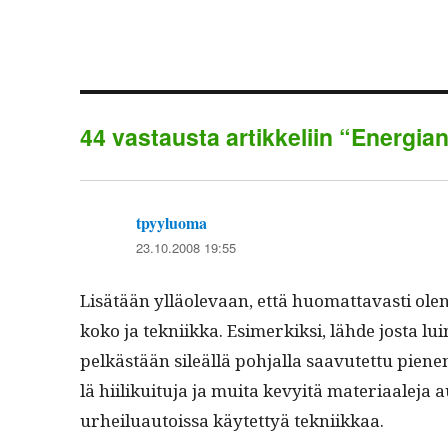
bo
tte
a
ok
r
44 vastausta artikkeliin “Energia
tpyyluoma
sanoo:
23.10.2008 19:55
Lisätään ylläol­e­vaan, että huo­mat­tavasti ol
koko ja tekni­ik­ka. Esimerkik­si, lähde jos­ta l
pelkästään sileäl­lä poh­jal­la saavutet­tu pien
lä hiilikuitu­ja ja mui­ta kevy­itä mate­ri­aale­
urheilu­au­tois­sa käytet­tyä tekniikkaa.