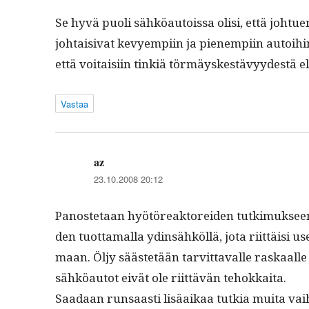
Se hyvä puoli sähköau­tois­sa olisi, että johtuen 
johtaisi­vat kevyem­pi­in ja pienem­pi­in autoi­
että voitaisi­in tin­kiä tör­mäyskestävyy­destä e
Vastaa
az
sanoo:
23.10.2008 20:12
Panos­te­taan hyötöreak­tor­ei­den tutkimuk­see
den tuot­ta­mal­la ydin­sähköl­lä, jota riit­täisi
maan. Öljy säästetään tarvit­tavalle raskaalle lii
sähköau­tot eivät ole riit­tävän tehokkaita.
Saadaan run­saasti lisäaikaa tutkia mui­ta vai­h