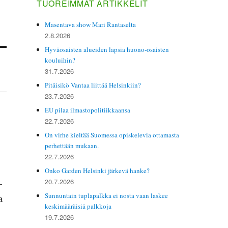
TUOREIMMAT ARTIKKELIT
Masentava show Mari Rantaselta
2.8.2026
Hyväosaisten alueiden lapsia huono-osaisten
kouluihin?
31.7.2026
Pitäisikö Vantaa liittää Helsinkiin?
23.7.2026
EU pilaa ilmastopolitiikkaansa
22.7.2026
On virhe kieltää Suomessa opiskelevia ottamasta
perhettään mukaan.
22.7.2026
Onko Garden Helsinki järkevä hanke?
20.7.2026
­
Sunnuntain tuplapalkka ei nosta vaan laskee
a
keskimääräisiä palkkoja
19.7.2026