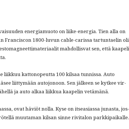
e­vaisu­u­den ener­gia­muo­to on liike-ener­gia. Tien alla on
San Fran­cis­con 1800-luvun cable-caris­sa tar­tun­taelin oli
o­m­ag­neet­ti­ma­te­ri­aalit mah­dol­lis­vat sen, että kaapel
ta.
 se liikkuu kat­tonopeut­ta 100 kil­saa tun­nis­sa. Auto
ääsee liit­tymään auto­jonoon. Sen jäl­keen se kyt­kee vir­
 lähel­lä ja auto alkaa liikkua kaapelin vetämänä.
sa, ovat häviöt nol­la. Kyse on itseasi­as­sa junas­ta, jos
rötel­lä muu­ta­man kil­san sinne riv­i­talon parkkipaikalle