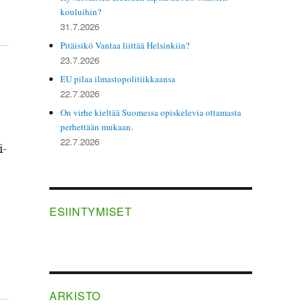
kouluihin?
31.7.2026
Pitäisikö Vantaa liittää Helsinkiin?
23.7.2026
EU pilaa ilmastopolitiikkaansa
22.7.2026
On virhe kieltää Suomessa opiskelevia ottamasta
perhettään mukaan.
22.7.2026
i­
ESIINTYMISET
ARKISTO