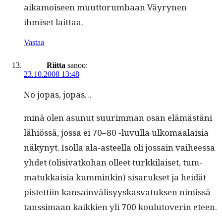
aikamoi­seen muut­to­rum­baan Väyry­nen
ihmiset laittaa.
Vastaa
Riitta
sanoo:
23.10.2008 13:48
No jopas, jopas…
minä olen asunut suurim­man osan elämästäni
lähiössä, jos­sa ei 70–80 ‑luvul­la ulko­maalaisia
näkynyt. Isol­la ala-asteel­la oli jos­sain vai­heessa
yhdet (oli­si­vatko­han olleet turkki­laiset, tum­
matukkaisia kum­minkin) sis­aruk­set ja hei­dät
pis­tet­ti­in kan­sain­välisyyskas­vatuk­sen nimis­sä
tanssi­maan kaikkien yli 700 koulu­toverin eteen.