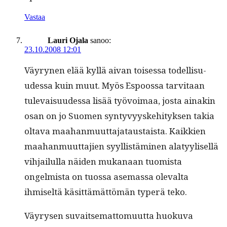
Vastaa
Lauri Ojala
sanoo:
23.10.2008 12:01
Väyry­nen elää kyl­lä aivan toises­sa todel­lisu­
udessa kuin muut. Myös Espoos­sa tarvi­taan
tule­vaisu­udessa lisää työvoimaa, jos­ta ainakin
osan on jo Suomen syn­tyvyyske­hi­tyk­sen takia
olta­va maa­han­muut­ta­jataus­taista. Kaikkien
maa­han­muut­ta­jien syyl­listämi­nen alatyylisel­lä
vih­jailul­la näi­den mukanaan tuomista
ongelmista on tuos­sa ase­mas­sa ole­val­ta
ihmiseltä käsit­tämät­tömän type­rä teko.
Väyry­sen suvait­se­mat­to­muut­ta huoku­va