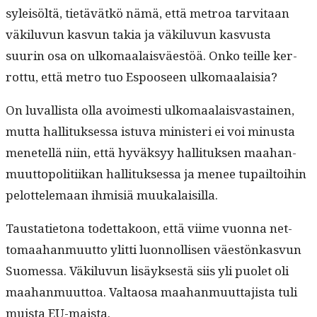
syleisöltä, tietävätkö nämä, että metroa tarvi­taan
väk­ilu­vun kasvun takia ja väk­ilu­vun kasvus­ta
suurin osa on ulko­maalaisväestöä. Onko teille ker­
rot­tu, että metro tuo Espooseen ulkomaalaisia?
On luval­lista olla avoimesti ulko­maalais­vas­tainen,
mut­ta hal­li­tuk­ses­sa istu­va min­is­teri ei voi minus­ta
menetel­lä niin, että hyväksyy hal­li­tuk­sen maa­han­
muut­topoli­ti­ikan hal­li­tuk­ses­sa ja menee tupail­toi­hin
pelot­tele­maan ihmisiä muukalaisilla.
Taus­ta­ti­et­ona todet­takoon, että viime vuon­na net­
tomaa­han­muut­to ylit­ti luon­nol­lisen väestönkasvun
Suomes­sa. Väk­ilu­vun lisäyk­ses­tä siis yli puo­let oli
maa­han­muut­toa. Val­taosa maa­han­muut­ta­jista tuli
muista EU-maista.