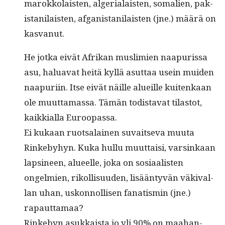
marokko­lais­ten, alge­ri­alais­ten, soma­lien, pak­
istani­lais­ten, afgan­istani­lais­ten (jne.) määrä on
kasvanut.
He jot­ka eivät Afrikan mus­lim­ien naa­puris­sa
asu, halu­a­vat heitä kyl­lä asut­taa usein muiden
naa­puri­in. Itse eivät näille alueille kuitenkaan
ole muut­ta­mas­sa. Tämän todis­ta­vat tilas­tot,
kaikkial­la Euroopassa.
Ei kukaan ruot­salainen suvait­se­va muu­ta
Rinke­by­hyn. Kuka hul­lu muut­taisi, varsinkaan
lapsi­neen, alueelle, joka on sosi­aal­is­ten
ongelmien, rikol­lisu­u­den, lisään­tyvän väki­val­
lan uhan, uskon­nol­lisen fanatismin (jne.)
rapauttamaa?
Rinke­byn asukkaista jo yli 90% on maa­han­