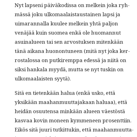
Nyt lapseni päiväkodis­sa on melkein joka ryh­
mässä joku ulko­maalais­taus­tainen lap­si ja
uimaran­nal­la kuulee melkein yhtä paljon
venäjää kuin suomea enkä ole huo­man­nut
asuinalueen tai sen arvos­tuk­sen mitenkään
tänä aikana huonon­tuneen (mitä nyt joka ker­
rostalos­sa on putkiremp­pa edessä ja niitä on
sik­si han­kala myy­dä, mut­ta se nyt tuskin on
ulko­maalais­ten syytä).
Sitä en tietenkään halua (enkä usko, että
yksikään maa­han­muut­ta­jakaan halu­aa), että
hei­dän osuuten­sa minkään alueen väestöstä
kas­vaa kovin mon­een kymme­neen pros­ent­ti­in.
Eikös sitä juuri tutkit­tukin, että maa­han­muut­ta­