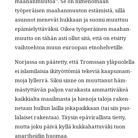
maa­han­muu­toa”. Se on nimeno­maan
työperäisen maa­han­muu­ton estämistä, sil­lä
asun­not menevät hukkaan ja suo­mi muut­tuu
epämielyt­täväk­si. Oikea työperäi­nen maa­han­
muut­to on tähän asti ollut sitä, että on etsit­ty
vai­h­toe­htoa muun euroopan etnohelvetille.
Nor­jas­sa on päätet­ty, että Tromssan yläpuolel­la
ei islami­laisia iki­työt­tömiä teke­viä kaa­pumam­
mo­ja lyller­rä. Sik­si sinne on muut­tanut häm­
mästyt­tävän paljon varakas­ta ammat­tiväkeä
kaikkial­ta maail­mas­ta ja hieno­ja talo­ja raken­
netaan hul­lun lail­la joka­paikkaan (tai siis puo­
lalaiset rak­en­taa). Täysin epävi­ral­lista tiet­ty,
mut­ta joku päivä kyl­lä kukka­hat­tuvä­ki tuon
aparthei­din huomaa.