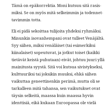
Tämä on epäko­r­rek­tia. Moni kut­suu sitä rasis­
mik­si. Se on myös mitä selkeim­min ja toden­net­
tavim­min totta.
Eli ei pidä sekoit­taa tuli­joi­ta yhdek­si ryh­mäk­si.
Min­unkin iso­van­hempani ovat tulleet Venäjältä.
Syy siihen, mik­si venäläiset (tai esimerkik­si
kiinalaiset) sopeu­tu­vat, ja jotkut toiset (kaik­ki
tietävät keistä puhutaan) eivät, johtuu juuri yllä
maini­tus­ta syys­tä. Sitä voi kut­sua sivistyk­sek­si,
kult­tuurik­si tai jok­sikin muuk­si, ehkä siihen
vaikut­taa geneet­ti­nenkin per­imä, mut­ta oli se
tarkalleen mitä tahansa, sen vaiku­tuk­set ovat
täysin selkeitä, maas­sa kuin maas­sa hyvin
ident­tisiä, eikä kukaan Euroopas­sa ole vielä