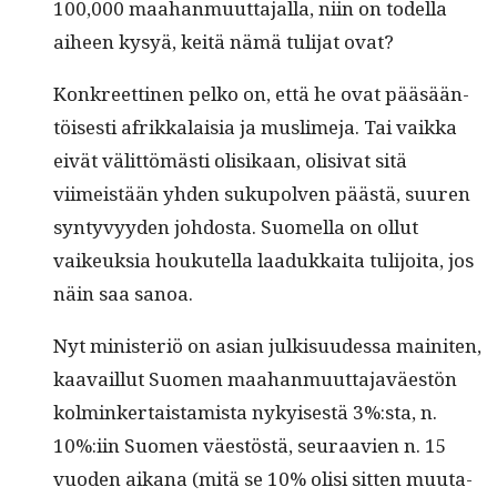
100,000 maa­han­muut­ta­jal­la, niin on todel­la
aiheen kysyä, keitä nämä tuli­jat ovat?
Konkreet­ti­nen pelko on, että he ovat pääsään­
töis­es­ti afrikkalaisia ja mus­lime­ja. Tai vaik­ka
eivät välit­tömästi olisikaan, oli­si­vat sitä
viimeistään yhden sukupol­ven päästä, suuren
syn­tyvyy­den joh­dos­ta. Suomel­la on ollut
vaikeuk­sia houkutel­la laadukkai­ta tuli­joi­ta, jos
näin saa sanoa.
Nyt min­is­ter­iö on asian julk­isu­udessa mainiten,
kaavail­lut Suomen maa­han­muut­ta­javäestön
kolminker­tais­tamista nykyis­es­tä 3%:sta, n.
10%:iin Suomen väestöstä, seu­raavien n. 15
vuo­den aikana (mitä se 10% olisi sit­ten muu­ta­