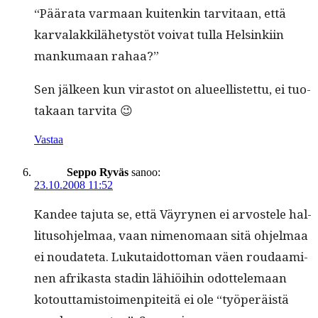
“Päära­ta var­maan kuitenkin tarvi­taan, että
kar­valakkilähetys­töt voivat tul­la Helsinki­in
manku­maan rahaa?”
Sen jäl­keen kun viras­tot on alueel­lis­tet­tu, ei tuo­
takaan tarvita 😉
Vastaa
Seppo Ryväs
sanoo:
23.10.2008 11:52
Kandee taju­ta se, että Väyry­nen ei arvostele hal­
li­tu­so­hjel­maa, vaan nimeno­maan sitä ohjel­maa
ei nou­date­ta. Luku­taidot­toman väen roudaami­
nen afrikas­ta stadin lähiöi­hin odot­tele­maan
kotout­tamis­toimen­piteitä ei ole “työperäistä