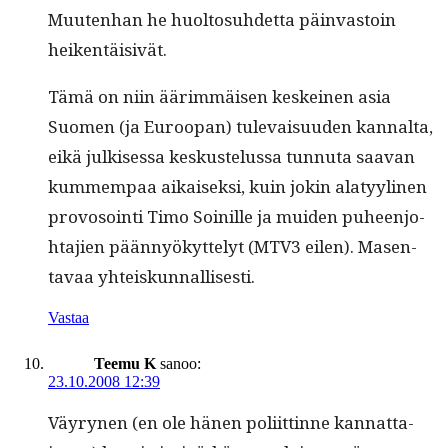
Muuten­han he huolto­suhdet­ta päin­vas­toin
heikentäisivät.
Tämä on niin äärim­mäisen keskeinen asia
Suomen (ja Euroopan) tule­vaisu­u­den kannal­ta,
eikä julkises­sa keskustelus­sa tun­nu­ta saa­van
kum­mem­paa aikaisek­si, kuin jokin alatyy­li­nen
provosoin­ti Timo Soinille ja muiden puheen­jo­
hta­jien pään­nyökyt­te­lyt (MTV3 eilen). Masen­
tavaa yhteiskunnallisesti.
Vastaa
Teemu K
sanoo:
23.10.2008 12:39
Väyry­nen (en ole hänen poli­it­tinne kan­nat­ta­