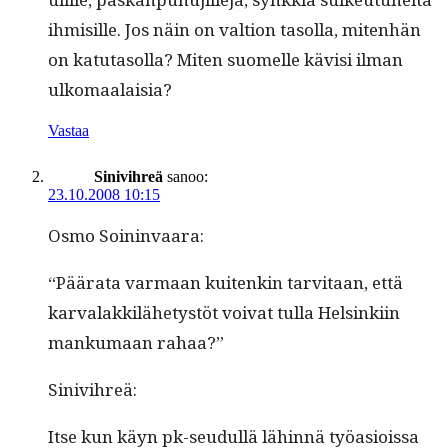
ihmisille. Jos näin on val­tion tasol­la, miten­hän
on katu­ta­sol­la? Miten suomelle kävisi ilman
ulkomaalaisia?
Vastaa
Sinivihreä
sanoo:
23.10.2008 10:15
Osmo Soin­in­vaara:
“Päära­ta var­maan kuitenkin tarvi­taan, että
kar­valakkilähetys­töt voivat tul­la Helsinki­in
manku­maan rahaa?”
Sinivihreä:
Itse kun käyn pk-seudul­lä lähin­nä työa­siois­sa