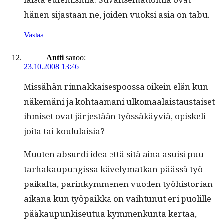
hänen sijas­taan ne, joiden vuok­si asia on tabu.
Vastaa
Antti
sanoo:
23.10.2008 13:46
Mis­sähän rin­nakkaisespoos­sa oikein elän kun
näkemäni ja kohtaa­mani ulko­maalais­taus­taiset
ihmiset ovat jär­jestään työssäkäyviä, opiske­li­
joi­ta tai koululaisia?
Muuten absur­di idea että sitä aina asu­isi puu­
tarhakaupungis­sa käve­ly­matkan päässä työ­
paikalta, parinkymme­nen vuo­den työhis­to­ri­an
aikana kun työ­paik­ka on vai­h­tunut eri puo­lille
pääkaupunkiseu­tua kym­menkun­ta ker­taa,