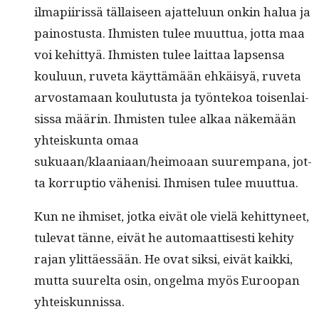
ilmapi­iris­sä täl­laiseen ajat­telu­un onkin halua ja
pain­os­tus­ta. Ihmis­ten tulee muut­tua, jot­ta maa
voi kehit­tyä. Ihmis­ten tulee lait­taa lapsen­sa
koulu­un, ruve­ta käyt­tämään ehkäisyä, ruve­ta
arvosta­maan koulu­tus­ta ja työn­tekoa toisen­lai­
sis­sa määrin. Ihmis­ten tulee alkaa näkemään
yhteiskun­ta omaa
sukuaan/klaaniaan/heimoaan suurem­pana, jot­
ta kor­rup­tio vähenisi. Ihmisen tulee muuttua.
Kun ne ihmiset, jot­ka eivät ole vielä kehit­tyneet,
tule­vat tänne, eivät he automaat­tis­es­ti kehi­ty
rajan ylit­täessään. He ovat sik­si, eivät kaik­ki,
mut­ta suurelta osin, ongel­ma myös Euroopan
yhteiskunnissa.