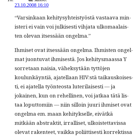
23.10.2008 16:10
“Varsinkaan kehi­tysy­hteistyöstä vas­taa­va min­
is­teri ei vain voi julkises­ti vih­ja­ta ulko­maalais­
ten ole­van itsessään ongelma.”
Ihmiset ovat itsessään ongel­ma. Ihmis­ten ongel­
mat juon­tu­vat ihmis­es­tä. Jos kehi­tys­maas­sa Y
sor­re­taan naisia, väheksytään tyt­tö­jen
koulunkäyn­tiä, ajatel­laan HIV:stä taikauskois­es­
ti, ei ajatel­la työn­teosta luter­i­lais­es­ti — ja
jokainen, kun on rehelli­nen, voi jatkaa tätä lis­
taa lop­ut­tomi­in — niin sil­loin juuri ihmiset ovat
ongel­ma em. maan kehi­tyk­selle, eivätkä
mitkään abstrak­tit, irral­liset, ulkois­tet­tavis­sa
ole­vat rak­en­teet, vaik­ka poli­it­tis­es­ti kor­rek­tis­sa