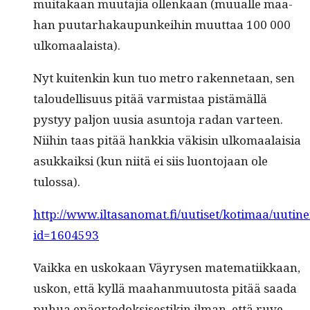
muitakaan muu­ta­jia ollenkaan (muualle maa­
han puu­tarhakaupunkei­hin muut­taa 100 000
ulkomaalaista).
Nyt kuitenkin kun tuo metro raken­netaan, sen
taloudel­lisu­us pitää varmis­taa pistämäl­lä
pystyy paljon uusia asun­to­ja radan var­teen.
Niihin taas pitää han­kkia väk­isin ulko­maalaisia
asukkaik­si (kun niitä ei siis luon­to­jaan ole
tulossa).
http://www.iltasanomat.fi/uutiset/kotimaa/uutin
id=1604593
Vaik­ka en uskokaan Väyry­sen matem­ati­ikkaan,
uskon, että kyl­lä maa­han­muu­tos­ta pitää saa­da
puhua epäortodok­sis­es­tikin ilman, että ruve­