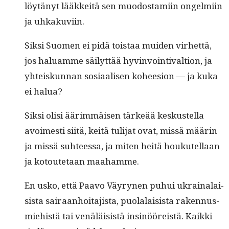
löytänyt lääkkeitä sen muo­dostami­in ongelmi­in
ja uhkakuviin.
Sik­si Suomen ei pidä tois­taa muiden virhet­tä,
jos halu­amme säi­lyt­tää hyv­in­voin­ti­val­tion, ja
yhteiskun­nan sosi­aalisen kohee­sion — ja kuka
ei halua?
Sik­si olisi äärim­mäisen tärkeää keskustel­la
avoimesti siitä, keitä tuli­jat ovat, mis­sä määrin
ja mis­sä suh­teessa, ja miten heitä houkutel­laan
ja kotoute­taan maahamme.
En usko, että Paa­vo Väyry­nen puhui ukrainalai­
sista sairaan­hoita­jista, puo­lalai­sista raken­nus­
miehistä tai venäläi­sistä insinööreistä. Kaik­ki