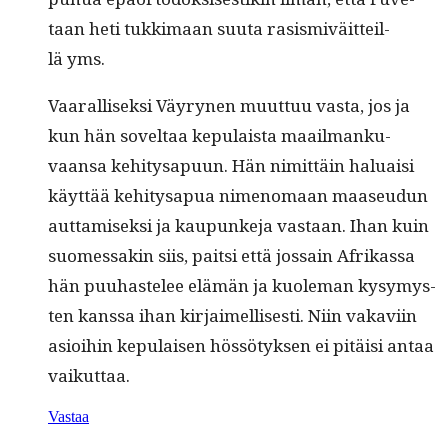
taan heti tukki­maan suu­ta rasis­miväit­teil­
lä yms.
Vaar­al­lisek­si Väyry­nen muut­tuu vas­ta, jos ja
kun hän soveltaa kepu­laista maail­manku­
vaansa kehi­tys­a­pu­un. Hän nimit­täin halu­aisi
käyt­tää kehi­tys­a­pua nimeno­maan maaseudun
aut­tamisek­si ja kaupunke­ja vas­taan. Ihan kuin
suomes­sakin siis, pait­si että jos­sain Afrikas­sa
hän puuhastelee elämän ja kuole­man kysymys­
ten kanssa ihan kir­jaimel­lis­es­ti. Niin vakavi­in
asioi­hin kepu­laisen hössö­tyk­sen ei pitäisi antaa
vaikuttaa.
Vastaa