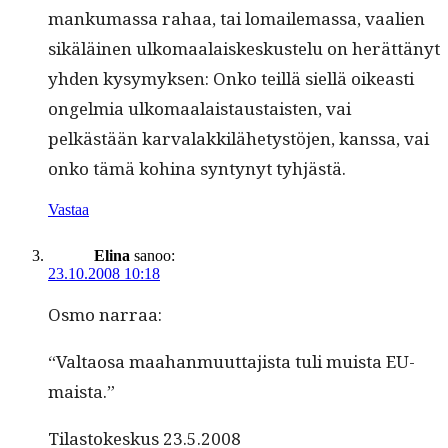
manku­mas­sa rahaa, tai lomaile­mas­sa, vaalien
sikäläi­nen ulko­maalaiskeskustelu on herät­tänyt
yhden kysymyk­sen: Onko teil­lä siel­lä oikeasti
ongelmia ulko­maalais­taus­tais­ten, vai
pelkästään kar­valakkilähetys­tö­jen, kanssa, vai
onko tämä kohi­na syn­tynyt tyhjästä.
Vastaa
Elina
sanoo:
23.10.2008 10:18
Osmo nar­raa:
“Val­taosa maa­han­muut­ta­jista tuli muista EU-
maista.”
Tilas­tokeskus 23.5.2008