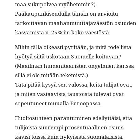
maa sukupolvea myöhem­min?).
Pääkaupunkiseudul­la tämän on arvioitu
tarkoit­ta­van maa­han­muut­ta­javäestön osu­u­den
kas­vamista n. 25%:iin koko väestöstä.
Mihin täl­lä oikeasti pyritään, ja mitä todel­lista
hyö­tyä siitä usko­taan Suomelle koitu­van?
(Maail­man human­i­taaris­ten ongelmien kanssa
sil­lä ei ole mitään tekemistä.)
Tätä pitää kysyä sen val­os­sa, keitä tuli­jat ovat,
ja miten vas­taav­ista taus­toista tule­vat ovat
sopeu­tuneet muual­la Euroopassa.
Huolto­suh­teen paran­tu­mi­nen edel­lyt­täisi, että
tuli­joista suurem­pi pros­en­tu­aa­li­nen osu­us
kävisi töis­sä kuin nyky­i­sistä suo­ma­lai­sista.