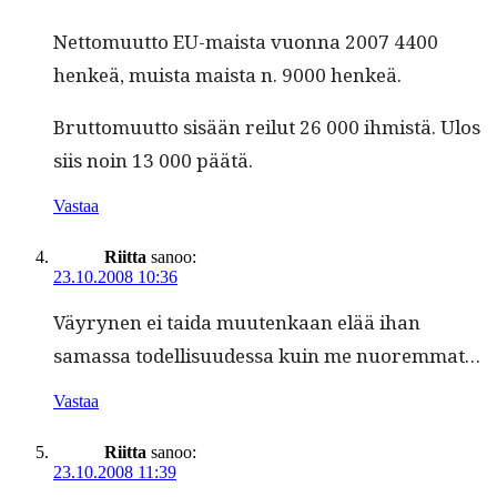
Net­to­muut­to EU-maista vuon­na 2007 4400
henkeä, muista maista n. 9000 henkeä.
Brut­to­muut­to sisään reilut 26 000 ihmistä. Ulos
siis noin 13 000 päätä.
Vastaa
Riitta
sanoo:
23.10.2008 10:36
Väyry­nen ei tai­da muutenkaan elää ihan
samas­sa todel­lisu­udessa kuin me nuoremmat…
Vastaa
Riitta
sanoo:
23.10.2008 11:39