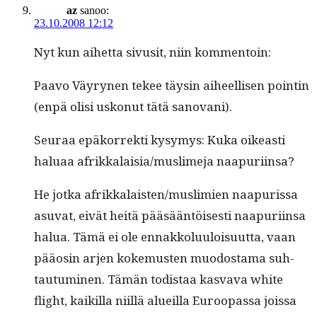
az
sanoo:
23.10.2008 12:12
Nyt kun aihet­ta sivusit, niin kommentoin:
Paa­vo Väyry­nen tekee täysin aiheel­lisen pointin
(enpä olisi uskonut tätä sanovani).
Seu­raa epäko­r­rek­ti kysymys: Kuka oikeasti
halu­aa afrikkalaisia/muslimeja naapuriinsa?
He jot­ka afrikkalaisten/muslimien naa­puris­sa
asu­vat, eivät heitä pääsään­töis­es­ti naa­puri­in­sa
halua. Tämä ei ole ennakkolu­u­loisu­ut­ta, vaan
pääosin arjen koke­musten muo­dosta­ma suh­
tau­tu­mi­nen. Tämän todis­taa kas­va­va white
flight, kaikil­la niil­lä alueil­la Euroopas­sa jois­sa