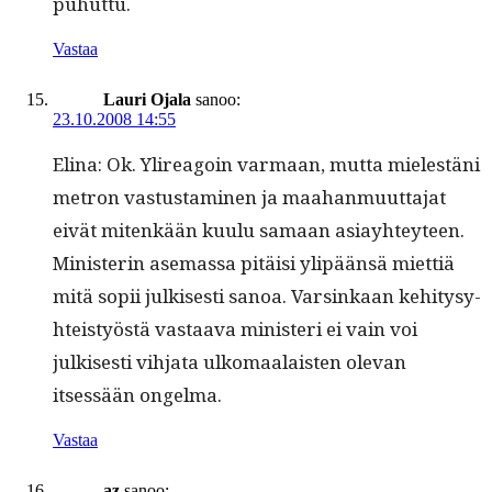
puhuttu.
Vastaa
Lauri Ojala
sanoo:
23.10.2008 14:55
Eli­na: Ok. Ylireagoin var­maan, mut­ta mielestäni
metron vas­tus­t­a­mi­nen ja maa­han­muut­ta­jat
eivät mitenkään kuu­lu samaan asi­ay­htey­teen.
Min­is­terin ase­mas­sa pitäisi ylipään­sä miet­tiä
mitä sopii julkises­ti sanoa. Varsinkaan kehi­tysy­
hteistyöstä vas­taa­va min­is­teri ei vain voi
julkises­ti vih­ja­ta ulko­maalais­ten ole­van
itsessään ongelma.
Vastaa
az
sanoo: