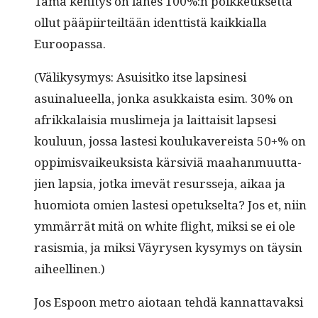
Tämä kehi­tys on läh­es 100%:n poikkeuk­set­ta
ollut pääpi­irteiltään ident­tistä kaikkial­la
Euroopassa.
(Välikysymys: Asu­isitko itse lapsi­ne­si
asuinalueel­la, jon­ka asukkaista esim. 30% on
afrikkalaisia mus­lime­ja ja lait­taisit laps­esi
koulu­un, jos­sa laste­si koulukavereista 50+% on
oppimis­vaikeuk­sista kär­siviä maa­han­muut­ta­
jien lap­sia, jot­ka imevät resursse­ja, aikaa ja
huomio­ta omien laste­si opetuk­selta? Jos et, niin
ymmär­rät mitä on white flight, mik­si se ei ole
rasis­mia, ja mik­si Väyry­sen kysymys on täysin
aiheellinen.)
Jos Espoon metro aio­taan tehdä kan­nat­tavak­si