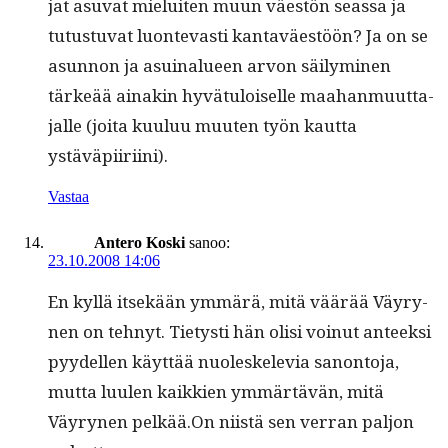
jat asu­vat mieluiten muun väestön seassa ja
tutus­tu­vat luon­tev­asti kan­taväestöön? Ja on se
asun­non ja asuinalueen arvon säi­lymi­nen
tärkeää ainakin hyvä­tu­loiselle maa­han­muut­ta­
jalle (joi­ta kuu­luu muuten työn kaut­ta
ystäväpiiriini).
Vastaa
Antero Koski
sanoo:
23.10.2008 14:06
En kyl­lä itsekään ymmärä, mitä väärää Väyry­
nen on tehnyt. Tietysti hän olisi voin­ut anteek­si
pyy­dellen käyt­tää nuoleskele­via sanon­to­ja,
mut­ta luulen kaikkien ymmärtävän, mitä
Väyry­nen pelkää.On niistä sen ver­ran paljon