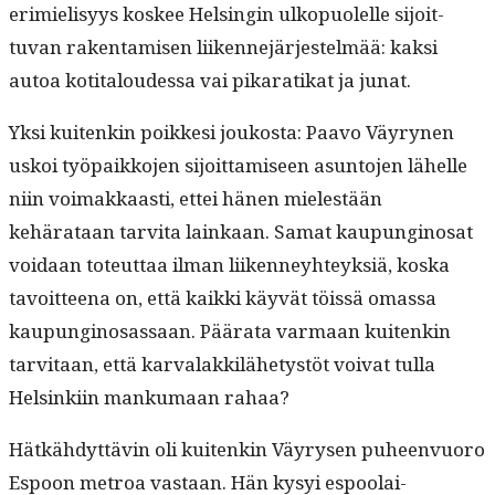
erim­ielisyys kos­kee Helsin­gin ulkop­uolelle sijoit­
tuvan rak­en­tamisen liiken­nejär­jestelmää: kak­si
autoa koti­taloudessa vai pikaratikat ja junat.
Yksi kuitenkin poikke­si joukos­ta: Paa­vo Väyry­nen
uskoi työ­paikko­jen sijoit­tamiseen asun­to­jen lähelle
niin voimakkaasti, ettei hänen mielestään
kehärataan tarvi­ta lainkaan. Samat kaupungi­nosat
voidaan toteut­taa ilman liiken­ney­hteyk­siä, kos­ka
tavoit­teena on, että kaik­ki käyvät töis­sä omas­sa
kaupungi­nosas­saan. Päära­ta var­maan kuitenkin
tarvi­taan, että kar­valakkilähetys­töt voivat tul­la
Helsinki­in manku­maan rahaa?
Hätkähdyt­tävin oli kuitenkin Väyry­sen puheen­vuoro
Espoon metroa vas­taan. Hän kysyi espoolai­