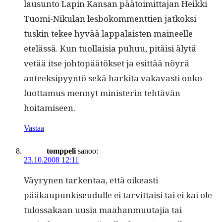
lausun­to Lapin Kansan pää­toimit­ta­jan Heik­ki
Tuo­mi-Niku­lan les­bokom­ment­tien jatkok­si
tuskin tekee hyvää lap­palais­ten maineelle
etelässä. Kun tuol­laisia puhuu, pitäisi älytä
vetää itse johtopäätök­set ja esit­tää nöyrä
anteek­sipyyn­tö sekä harki­ta vakavasti onko
luot­ta­mus men­nyt min­is­terin tehtävän
hoitamiseen.
Vastaa
tomppeli
sanoo:
23.10.2008 12:11
Väyry­nen tarken­taa, että oikeasti
pääkaupunkiseudulle ei tarvit­taisi tai ei kai ole
tulos­sakaan uusia maa­han­muu­ta­jia tai