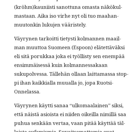
(kröhm)kauniisti san­ot­tuna omas­ta näkökul­
mas­taan. Aika iso virhe nyt oli tuo maa­han­
muu­tonkin luku­jen vääristely.
Väyry­nen tarkoit­ti tietysti kol­man­nen maail­
man muut­toa Suomeen (Espoon) elätet­täväk­si
eli sitä porukkaa joka ei työl­listy sen enem­pää
ensim­mäisessä kuin kol­man­nes­sakaan
sukupolves­sa. Tälle­hän ollaan lait­ta­mas­sa stop­
pi ihan kaikkial­la muual­la jo, jopa Ruotsi-
Onnelassa.
Väyry­nen käyt­ti sanaa “ulko­maalainen” sik­si,
että näistä asioista ei niiden oikeil­la nimil­lä saa
puhua senkään ver­taa, vaan pitää käyt­tää täl­
laista eufemis­mia. Suvait­se­mat­to­mia ovat