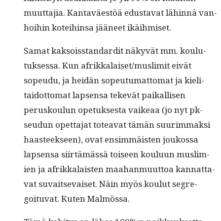
muut­ta­jia. Kan­taväestöä edus­ta­vat lähin­nä van­
hoi­hin kotei­hin­sa jääneet ikäihmiset.
Samat kak­sois­stan­dard­it näkyvät mm. koulu­
tuk­ses­sa. Kun afrikkalaiset/muslimit eivät
sopeudu, ja hei­dän sopeu­tu­mat­tomat ja kieli­
taidot­tomat lapsen­sa tekevät paikallisen
perusk­oulun opetuk­ses­ta vaikeaa (jo nyt pk-
seudun opet­ta­jat totea­vat tämän suurim­mak­si
haas­teek­seen), ovat ensim­mäis­ten joukos­sa
lapsen­sa siirtämässä toiseen koulu­un mus­lim­
ien ja afrikkalais­ten maa­han­muut­toa kan­nat­ta­
vat suvait­se­vaiset. Näin myös koulut seg­re­
goitu­vat. Kuten Malmössa.