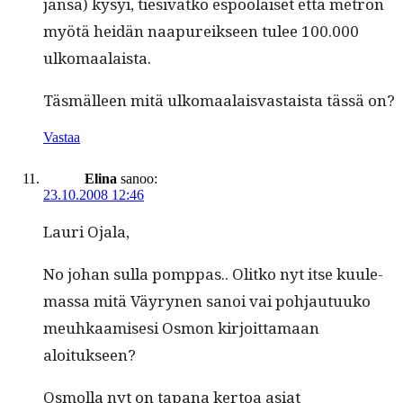
jansa) kysyi, tiesivätkö espoolaiset että metron
myötä hei­dän naa­pureik­seen tulee 100.000
ulkomaalaista.
Täs­mälleen mitä ulko­maalais­vas­taista tässä on?
Vastaa
Elina
sanoo:
23.10.2008 12:46
Lau­ri Ojala,
No johan sul­la pomp­pas.. Olitko nyt itse kuule­
mas­sa mitä Väyry­nen sanoi vai poh­jau­tuuko
meuhkaamis­esi Osmon kir­joit­ta­maan
aloitukseen?
Osmol­la nyt on tapana ker­toa asi­at