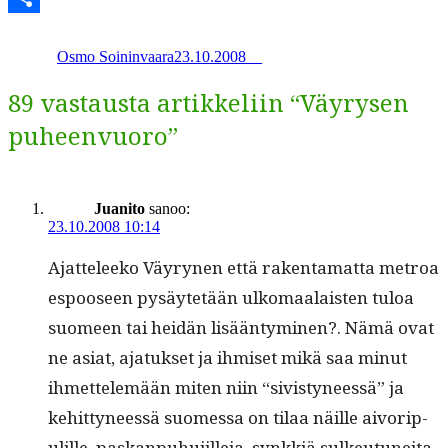
Kirjoittaja
Julkaistu
Kategoriat
Avainsanat
Share
Osmo Soininvaara
23.10.2008
_
_
89 vastausta artikkeliin “Väyrysen
puheenvuoro”
Juanito
sanoo:
23.10.2008 10:14
Ajat­teleeko Väyry­nen että rak­en­ta­mat­ta metroa
espooseen pysäytetään ulko­maalais­ten tuloa
suomeen tai hei­dän lisään­tymi­nen?. Nämä ovat
ne asi­at, ajatuk­set ja ihmiset mikä saa min­ut
ihmettelemään miten niin “sivistyneessä” ja
kehit­tyneessä suomes­sa on tilaa näille aivorip­
ulille, paskan­puhu­jille­ja, synkkiä sulkeu­tunei­ta