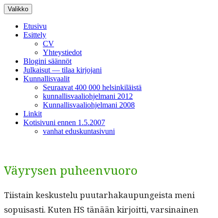
Siirry
Valikko
sisältöön
Etusivu
Esittely
CV
Yhteystiedot
Blogini säännöt
Julkaisut — tilaa kirjojani
Kunnallisvaalit
Seuraavat 400 000 helsinkiläistä
kunnallisvaaliohjelmani 2012
Kunnallisvaaliohjelmani 2008
Linkit
Kotisivuni ennen 1.5.2007
vanhat eduskuntasivuni
Väyrysen puheenvuoro
Tiis­tain keskustelu puu­tarhakaupungeista meni
sopuisas­ti. Kuten HS tänään kir­joit­ti, varsi­nainen