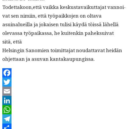
Todettakoon,että vaik­ka keskus­tavaikut­ta­jat van­noi­
vat sen nimi­in, että työ­paikko­jen on olta­va
asuinalueil­la ja jokaisen tulisi käy­dä töis­sä lähel­lä
olevas­sa työ­paikas­sa, he kuitenkin pahek­sui­v­at
sitä, että
Helsin­gin Sanomien toimit­ta­jat nou­dat­ta­vat hei­dän
ohjet­taan ja asu­van kantakaupungissa.
Facebook
Twitter
Email
LinkedIn
WhatsApp
Telegram