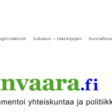
ogini säännöt
Julkaisut — tilaa kirjojani
Kunnallisvaa