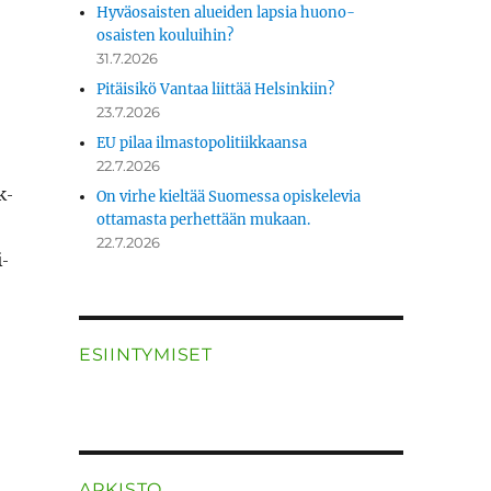
Hyväosaisten alueiden lapsia huono-
osaisten kouluihin?
31.7.2026
Pitäisikö Vantaa liittää Helsinkiin?
23.7.2026
EU pilaa ilmastopolitiikkaansa
22.7.2026
k­
On virhe kieltää Suomessa opiskelevia
ottamasta perhettään mukaan.
22.7.2026
i­
polttoaine”
ESIINTYMISET
ARKISTO