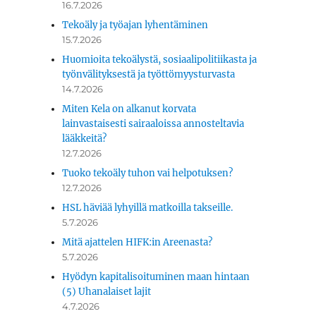
16.7.2026
Tekoäly ja työajan lyhentäminen
15.7.2026
Huomioita tekoälystä, sosiaalipolitiikasta ja
työnvälityksestä ja työttömyysturvasta
14.7.2026
Miten Kela on alkanut korvata
lainvastaisesti sairaaloissa annosteltavia
lääkkeitä?
12.7.2026
Tuoko tekoäly tuhon vai helpotuksen?
12.7.2026
HSL häviää lyhyillä matkoilla takseille.
läiset”
5.7.2026
Mitä ajattelen HIFK:in Areenasta?
5.7.2026
Hyödyn kapitalisoituminen maan hintaan
(5) Uhanalaiset lajit
4.7.2026