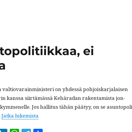
opolitiikkaa, ei
a
en val­tio­varain­min­is­teri on yhdessä pohjoiskar­jalaisen
s­terin kanssa siirtämässä Kehäradan rak­en­tamista jon­
ymmenelle. Jos hal­li­tus tähän pää­tyy, on se asun­topoli­
“Kehära­ta on asun­topoli­ti­ikkaa, ei lii
.
Jat­ka lukemista