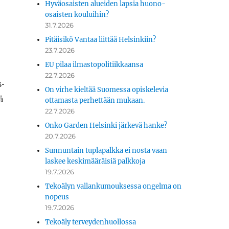
Hyväosaisten alueiden lapsia huono-
osaisten kouluihin?
31.7.2026
Pitäisikö Vantaa liittää Helsinkiin?
23.7.2026
EU pilaa ilmastopolitiikkaansa
22.7.2026
s­
On virhe kieltää Suomessa opiskelevia
ä
ottamasta perhettään mukaan.
22.7.2026
Onko Garden Helsinki järkevä hanke?
20.7.2026
Sunnuntain tuplapalkka ei nosta vaan
laskee keskimääräisiä palkkoja
19.7.2026
Tekoälyn vallankumouksessa ongelma on
nopeus
19.7.2026
Tekoäly terveydenhuollossa