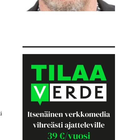
i
kennepolitiikkaa”