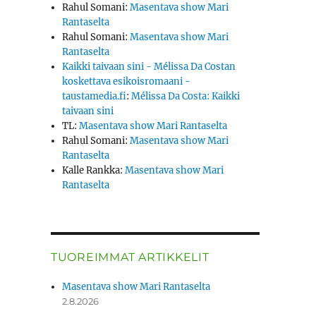
Rahul Somani
:
Masentava show Mari
Rantaselta
Rahul Somani
:
Masentava show Mari
Rantaselta
Kaikki taivaan sini - Mélissa Da Costan
koskettava esikoisromaani -
taustamedia.fi
:
Mélissa Da Costa: Kaikki
taivaan sini
TL
:
Masentava show Mari Rantaselta
Rahul Somani
:
Masentava show Mari
Rantaselta
Kalle Rankka
:
Masentava show Mari
Rantaselta
TUOREIMMAT ARTIKKELIT
Masentava show Mari Rantaselta
2.8.2026