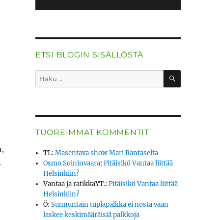
ETSI BLOGIN SISÄLLÖSTÄ
HAKU
Etsi:
TUOREIMMAT KOMMENTIT
n,
TL
:
Masentava show Mari Rantaselta
­
Osmo Soininvaara
:
Pitäisikö Vantaa liittää
Helsinkiin?
Vantaa ja ratikkaYT.
:
Pitäisikö Vantaa liittää
Helsinkiin?
Ö
:
Sunnuntain tuplapalkka ei nosta vaan
laskee keskimääräisiä palkkoja