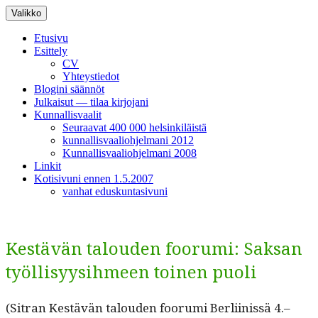
Siirry
Valikko
sisältöön
Etusivu
Esittely
CV
Yhteystiedot
Blogini säännöt
Julkaisut — tilaa kirjojani
Kunnallisvaalit
Seuraavat 400 000 helsinkiläistä
kunnallisvaaliohjelmani 2012
Kunnallisvaaliohjelmani 2008
Linkit
Kotisivuni ennen 1.5.2007
vanhat eduskuntasivuni
Kestävän talouden foorumi: Saksan
työllisyysihmeen toinen puoli
(Sitran Kestävän talouden foo­ru­mi Berli­inis­sä 4.–