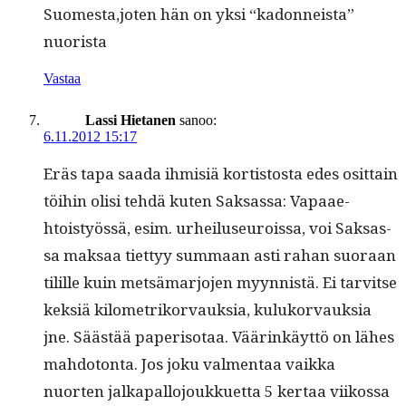
Suomesta,joten hän on yksi “kadon­neista”
nuorista
Vastaa
Lassi Hietanen
sanoo:
6.11.2012 15:17
Eräs tapa saa­da ihmisiä kortis­tos­ta edes osit­tain
töi­hin olisi tehdä kuten Sak­sas­sa: Vapaae­
htoistyössä, esim. urheiluseu­rois­sa, voi Sak­sas­
sa mak­saa tiet­tyy sum­maan asti rahan suo­raan
tilille kuin met­sä­mar­jo­jen myyn­nistä. Ei tarvitse
kek­siä kilo­metriko­r­vauk­sia, kuluko­r­vauk­sia
jne. Säästää paperiso­taa. Väärinkäyt­tö on läh­es
mah­do­ton­ta. Jos joku val­men­taa vaik­ka
nuorten jalka­pal­lo­joukkuet­ta 5 ker­taa viikos­sa