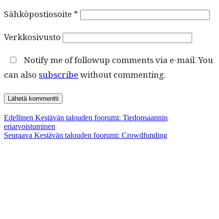
Sähköpostiosoite
*
Verkkosivusto
Notify me of followup comments via e-mail. You
can also
subscribe
without commenting.
Artikkelien
Edellinen
Edellinen
Kestävän talouden foorumi: Tiedonsaannin
artikkeli:
eriarvoistuminen
selaus
Seuraava
Seuraava
Kestävän talouden foorumi: Crowdfunding
artikkeli: