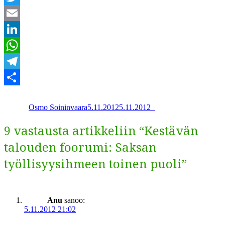
Twitter
Email
LinkedIn
WhatsApp
Telegram
Kirjoittaja
Julkaistu
Kategoriat
Share
Osmo Soininvaara
5.11.2012
5.11.2012
_
9 vastausta artikkeliin “Kestävän
talouden foorumi: Saksan
työllisyysihmeen toinen puoli”
Anu
sanoo:
5.11.2012 21:02