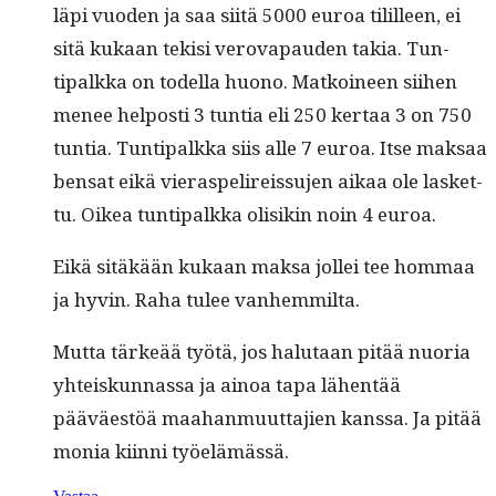
läpi vuo­den ja saa siitä 5000 euroa tililleen, ei
sitä kukaan tek­isi verova­pau­den takia. Tun­
tipalk­ka on todel­la huono. Matkoi­neen siihen
menee hel­posti 3 tun­tia eli 250 ker­taa 3 on 750
tun­tia. Tun­tipalk­ka siis alle 7 euroa. Itse mak­saa
ben­sat eikä vieraspelireis­su­jen aikaa ole las­ket­
tu. Oikea tun­tipalk­ka olisikin noin 4 euroa.
Eikä sitäkään kukaan mak­sa jollei tee hom­maa
ja hyvin. Raha tulee vanhemmilta.
Mut­ta tärkeää työtä, jos halu­taan pitää nuo­ria
yhteiskun­nas­sa ja ain­oa tapa lähen­tää
pääväestöä maa­han­muut­ta­jien kanssa. Ja pitää
monia kiin­ni työelämässä.