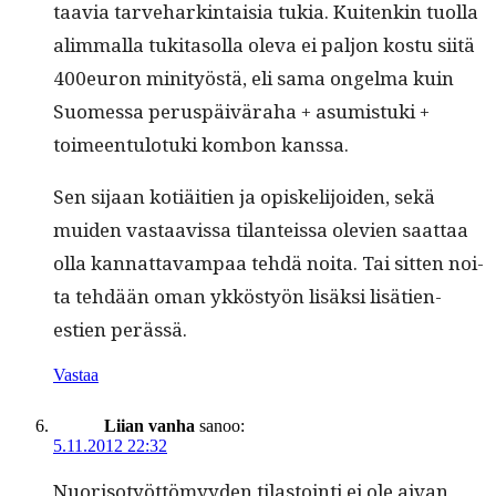
taavia tarve­hark­in­taisia tukia. Kuitenkin tuol­la
alim­mal­la tuk­i­ta­sol­la ole­va ei paljon kos­tu siitä
400euron min­i­työstä, eli sama ongel­ma kuin
Suomes­sa perus­päivära­ha + asum­is­tu­ki +
toimeen­tu­lo­tu­ki kom­bon kanssa.
Sen sijaan kotiäi­tien ja opiske­li­joiden, sekä
muiden vas­taavis­sa tilanteis­sa ole­vien saat­taa
olla kan­nat­tavam­paa tehdä noi­ta. Tai sit­ten noi­
ta tehdään oman ykköstyön lisäk­si lisä­tien­
estien perässä.
Vastaa
Liian vanha
sanoo:
5.11.2012 22:32
Nuoriso­työt­tömyy­den tilas­toin­ti ei ole aivan