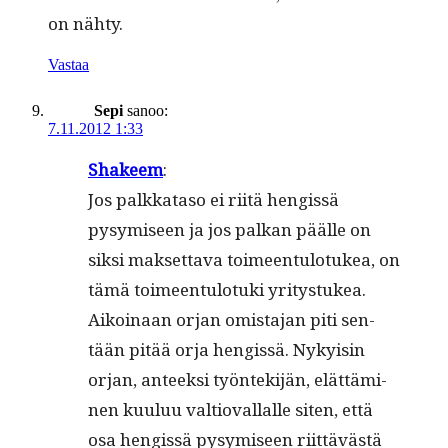
on nähty.
Vastaa
Sepi
sanoo:
7.11.2012 1:33
Sha­keem
:
Jos palkkata­so ei riitä hengis­sä
pysymiseen ja jos palkan päälle on
sik­si mak­set­ta­va toimeen­tu­lo­tukea, on
tämä toimeen­tu­lo­tu­ki yri­tys­tukea.
Aikoinaan orjan omis­ta­jan piti sen­
tään pitää orja hengis­sä. Nyky­isin
orjan, anteek­si työn­tek­i­jän, elät­tämi­
nen kuu­luu val­tio­val­lalle siten, että
osa hengis­sä pysymiseen riit­tävästä