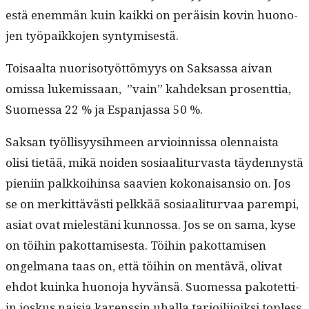
es­tä enem­män kuin kaik­ki on peräisin kovin huono­
jen työ­paikko­jen syntymisestä.
Toisaal­ta nuoriso­työt­tömyys on Sak­sas­sa aivan
omis­sa luke­mis­saan, ”vain” kahdek­san pros­ent­tia,
Suomes­sa 22 % ja Espan­jas­sa 50 %.
Sak­san työl­lisyysih­meen arvioin­nis­sa olen­naista
olisi tietää, mikä noiden sosi­aal­i­tur­vas­ta täy­den­nys­tä
pieni­in palkkoi­hin­sa saavien kokon­aisan­sio on. Jos
se on merkit­tävästi pelkkää sosi­aal­i­tur­vaa parem­pi,
asi­at ovat mielestäni kun­nos­sa. Jos se on sama, kyse
on töi­hin pakot­tamis­es­ta. Töi­hin pakot­tamisen
ongel­mana taas on, että töi­hin on men­tävä, oli­vat
ehdot kuin­ka huono­ja hyvän­sä. Suomes­sa pakotet­ti­
in joskus naisia karenssin uhal­la tar­joil­i­joik­si top­less