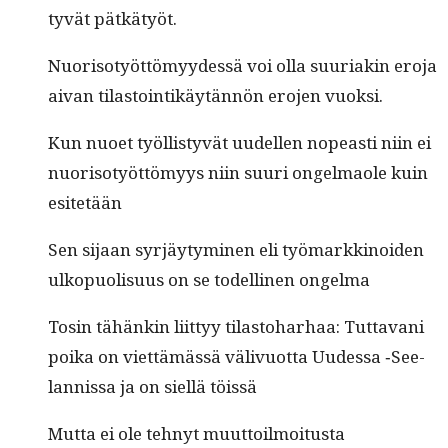
tyvät pätkätyöt.
Nuoriso­työt­tömyy­dessä voi olla suuri­akin ero­ja
aivan tilas­toin­tikäytän­nön ero­jen vuoksi.
Kun nuoet työl­listyvät uudellen nopeasti niin ei
nuoriso­työt­tömyys niin suuri ongel­maole kuin
esitetään
Sen sijaan syr­jäy­tymi­nen eli työ­markki­noiden
ulkop­uolisu­us on se todel­li­nen ongelma
Tosin tähänkin liit­tyy tilas­to­harhaa: Tut­ta­vani
poi­ka on viet­tämässä välivuot­ta Uudessa ‑See­
lan­nis­sa ja on siel­lä töissä
Mut­ta ei ole tehnyt muut­toil­moi­tus­ta