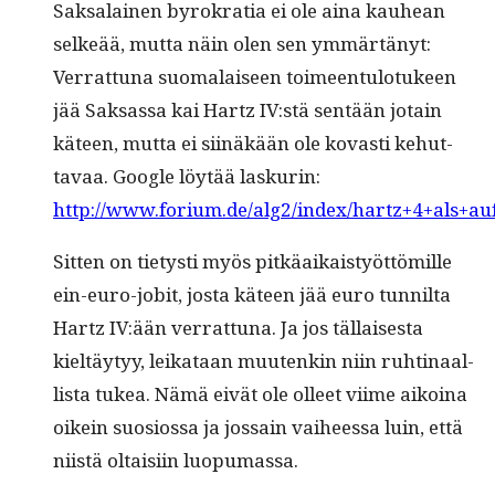
Sak­salainen byrokra­tia ei ole aina kauhean
selkeää, mut­ta näin olen sen ymmärtänyt:
Ver­rat­tuna suo­ma­laiseen toimeen­tu­lo­tu­keen
jää Sak­sas­sa kai Hartz IV:stä sen­tään jotain
käteen, mut­ta ei siinäkään ole kovasti kehut­
tavaa. Google löytää laskurin:
http://www.forium.de/alg2/index/hartz+4+als+a
Sit­ten on tietysti myös pitkäaikaistyöt­tömille
ein-euro-jobit, jos­ta käteen jää euro tun­nil­ta
Hartz IV:ään ver­rat­tuna. Ja jos täl­lais­es­ta
kieltäy­tyy, leikataan muutenkin niin ruhti­naal­
lista tukea. Nämä eivät ole olleet viime aikoina
oikein suo­sios­sa ja jos­sain vai­heessa luin, että
niistä oltaisi­in luopumassa.