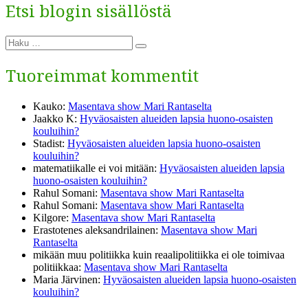
Etsi blogin sisällöstä
Etsi:
Haku
Tuoreimmat kommentit
Kauko
:
Masentava show Mari Rantaselta
Jaakko K
:
Hyväosaisten alueiden lapsia huono-osaisten
kouluihin?
Stadist
:
Hyväosaisten alueiden lapsia huono-osaisten
kouluihin?
matematiikalle ei voi mitään
:
Hyväosaisten alueiden lapsia
huono-osaisten kouluihin?
Rahul Somani
:
Masentava show Mari Rantaselta
Rahul Somani
:
Masentava show Mari Rantaselta
Kilgore
:
Masentava show Mari Rantaselta
Erastotenes aleksandrilainen
:
Masentava show Mari
Rantaselta
mikään muu politiikka kuin reaalipolitiikka ei ole toimivaa
politiikkaa
:
Masentava show Mari Rantaselta
Maria Järvinen
:
Hyväosaisten alueiden lapsia huono-osaisten
kouluihin?