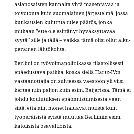
asiano­sais­ten kannal­ta yhtä masen­tavaa ja
toiv­o­ton­ta kuin suo­ma­lainen jär­jestelmä, jos­sa
kuukausien kulut­tua tulee päätös, jon­ka
mukaan ”ette ole esit­tänyt hyväksyt­tävää
syytä” sille ja täl­lä – vaik­ka tämä olisi ollut alku­
peräi­nen lähtökohta.
Berli­i­ni on työvoimapoli­ti­ikas­sa tilas­tol­lis­es­ti
epäe­dus­ta­va paik­ka, kos­ka siel­lä Hartz-IV:n
vas­taan­ot­ta­jia on suh­teessa väestöön yli viisi
ker­taa niin paljon kuin esim. Bai­jeris­sa. Tämä ei
johdu koulu­tuk­sen epäon­nis­tu­mis­es­ta vaan
siitä, että niin mon­et halu­a­vat muista kuin
työperäi­sistä syistä muut­taa Berli­ini­in esim.
katoli­sista osavaltioista.