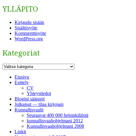
YLLÄPITO
Kirjaudu sisään
Sisältösyöte
Kommenttisyöte
WordPress.org
Kategoriat
Kategoriat
Etusivu
Esittely
CV
Yhteystiedot
Blogini säännöt
Julkaisut — tilaa kirjojani
Kunnallisvaalit
Seuraavat 400 000 helsinkiläistä
kunnallisvaaliohjelmani 2012
Kunnallisvaaliohjelmani 2008
Linkit