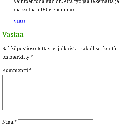
Vai­h­toe­htona kun on, että työ jää tekemät­tä ja
mak­se­taan 150e enemmän.
Vastaa
Vastaa
Sähköpostiosoitettasi ei julkaista.
Pakolliset kentät
on merkitty
*
Kommentti
*
Nimi
*