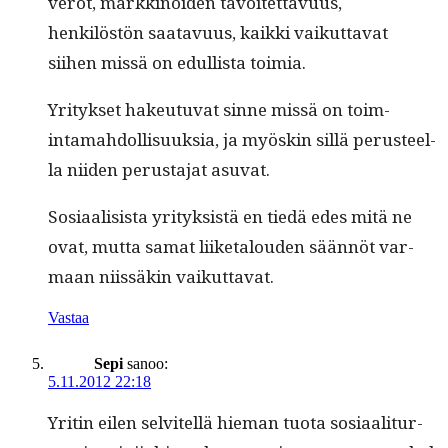
verot, markki­noiden tavoitet­tavu­us,
henkilöstön saatavu­us, kaik­ki vaikut­ta­vat
siihen mis­sä on edullista toimia.
Yri­tyk­set hakeu­tu­vat sinne mis­sä on toim­
intamah­dol­lisuuk­sia, ja myöskin sil­lä perus­teel­
la niiden perus­ta­jat asuvat.
Sosi­aal­i­sista yri­tyk­sistä en tiedä edes mitä ne
ovat, mut­ta samat liike­talouden sään­nöt var­
maan niis­säkin vaikuttavat.
Vastaa
Sepi
sanoo:
5.11.2012 22:18
Yritin eilen selvitel­lä hie­man tuo­ta sosi­aal­i­tur­