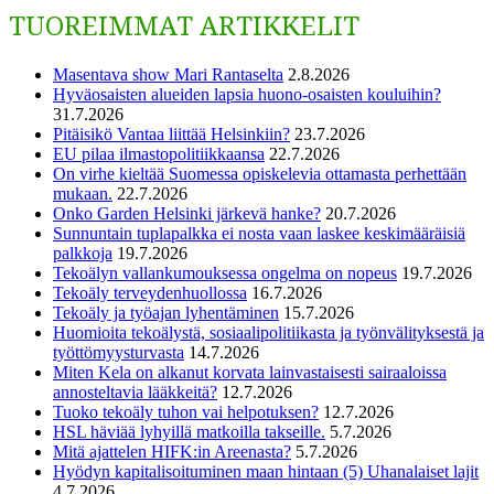
TUOREIMMAT ARTIKKELIT
Masentava show Mari Rantaselta
2.8.2026
Hyväosaisten alueiden lapsia huono-osaisten kouluihin?
31.7.2026
Pitäisikö Vantaa liittää Helsinkiin?
23.7.2026
EU pilaa ilmastopolitiikkaansa
22.7.2026
On virhe kieltää Suomessa opiskelevia ottamasta perhettään
mukaan.
22.7.2026
Onko Garden Helsinki järkevä hanke?
20.7.2026
Sunnuntain tuplapalkka ei nosta vaan laskee keskimääräisiä
palkkoja
19.7.2026
Tekoälyn vallankumouksessa ongelma on nopeus
19.7.2026
Tekoäly terveydenhuollossa
16.7.2026
Tekoäly ja työajan lyhentäminen
15.7.2026
Huomioita tekoälystä, sosiaalipolitiikasta ja työnvälityksestä ja
työttömyysturvasta
14.7.2026
Miten Kela on alkanut korvata lainvastaisesti sairaaloissa
annosteltavia lääkkeitä?
12.7.2026
Tuoko tekoäly tuhon vai helpotuksen?
12.7.2026
HSL häviää lyhyillä matkoilla takseille.
5.7.2026
Mitä ajattelen HIFK:in Areenasta?
5.7.2026
Hyödyn kapitalisoituminen maan hintaan (5) Uhanalaiset lajit
4.7.2026