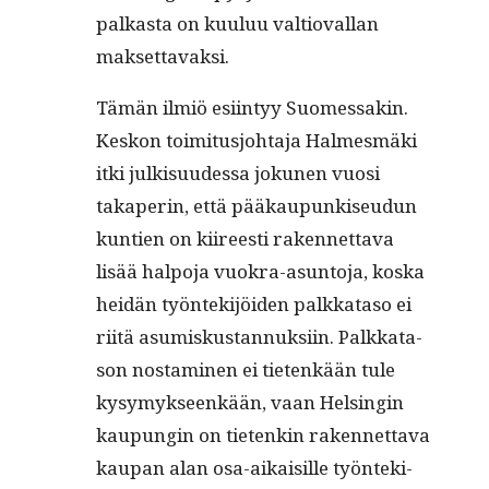
palka­s­ta on kuu­luu val­tio­val­lan
maksettavaksi.
Tämän ilmiö esi­in­tyy Suomes­sakin.
Keskon toim­i­tusjo­hta­ja Halmes­mä­ki
itki julk­isu­udessa jokunen vuosi
takaperin, että pääkaupunkiseudun
kun­tien on kiireesti raken­net­ta­va
lisää halpo­ja vuokra-asun­to­ja, kos­ka
hei­dän työn­tek­i­jöi­den palkkata­so ei
riitä asumiskus­tan­nuk­si­in. Palkkata­
son nos­t­a­mi­nen ei tietenkään tule
kysymyk­seenkään, vaan Helsin­gin
kaupun­gin on tietenkin raken­net­ta­va
kau­pan alan osa-aikaisille työn­tek­i­