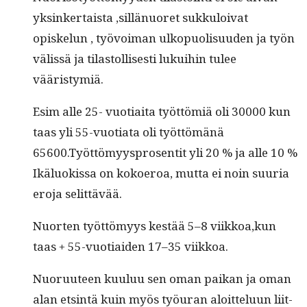
yksinker­taista ‚sil­län­uoret sukku­loi­vat
opiskelun , työvoiman ulkop­uolisu­u­den ja työn
välis­sä ja tilas­tol­lis­es­ti lukui­hin tulee
vääristymiä.
Esim alle 25- vuo­ti­ai­ta työt­tömiä oli 30000 kun
taas yli 55-vuo­ti­a­ta oli työt­tömänä
65600.Työttömyysprosentit yli 20 % ja alle 10 %
Ikälu­okissa on koko­eroa, mut­ta ei noin suuria
ero­ja selittävää.
Nuorten työt­tömyys kestää 5–8 viikkoa,kun
taas + 55-vuo­ti­aiden 17–35 viikkoa.
Nuoru­u­teen kuu­luu sen oman paikan ja oman
alan etsin­tä kuin myös työu­ran aloit­telu­un liit­