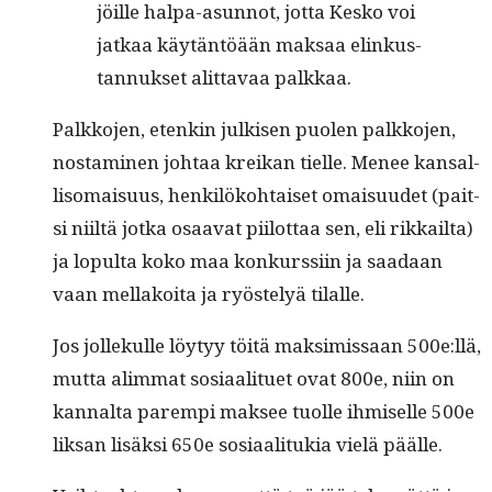
jöille hal­pa-asun­not, jot­ta Kesko voi
jatkaa käytän­töään mak­saa elinkus­
tan­nuk­set alit­tavaa palkkaa.
Palkko­jen, etenkin julkisen puolen palkko­jen,
nos­t­a­mi­nen johtaa kreikan tielle. Menee kansal­
li­so­maisu­us, henkilöko­htaiset omaisu­udet (pait­
si niiltä jot­ka osaa­vat piilot­taa sen, eli rikkail­ta)
ja lop­ul­ta koko maa konkurssi­in ja saadaan
vaan mel­lakoi­ta ja ryöste­lyä tilalle.
Jos jollekulle löy­tyy töitä mak­simis­saan 500e:llä,
mut­ta alim­mat sosi­aal­ituet ovat 800e, niin on
kannal­ta parem­pi mak­see tuolle ihmiselle 500e
lik­san lisäk­si 650e sosi­aal­i­tukia vielä päälle.