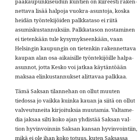
pääkaupunkiseudun kun­tien on kiireesti raken­
net­ta­va lisää halpo­ja vuokra-asun­to­ja, kos­ka
hei­dän työn­tek­i­jöi­den palkkata­so ei riitä
asumiskus­tan­nuk­si­in. Palkkata­son nos­t­a­mi­nen
ei tietenkään tule kysymyk­seenkään, vaan
Helsin­gin kaupun­gin on tietenkin raken­net­ta­va
kau­pan alan osa-aikaisille työn­tek­i­jöille hal­pa-
asun­not, jot­ta Kesko voi jatkaa käytän­töään
mak­saa elinkus­tan­nuk­set alit­tavaa palkkaa.
Tämä Sak­san tilan­nehan on ollut muuten
tiedos­sa jo vaik­ka kuin­ka kauan ja siitä on ollut
valveu­tunei­ta kir­joituk­sia muu­tamia. Val­ta­me­
dia jak­saa silti koko ajan yhdis­tää Sak­san val­
tion hyv­in­voin­nin Sak­san kansan hyv­in­voin­ti­in,
mikä ei ole ihan koko totu­us, kuten Sak­sas­sa