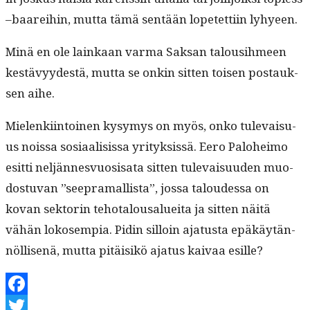
–baarei­hin, mut­ta tämä sen­tään lopetet­ti­in lyhyeen.
Minä en ole lainkaan var­ma Sak­san talousih­meen
kestävyy­destä, mut­ta se onkin sit­ten toisen postauk­
sen aihe.
Mie­lenki­in­toinen kysymys on myös, onko tule­vaisu­
us nois­sa sosi­aal­i­sis­sa yri­tyk­sis­sä. Eero Palo­heimo
esit­ti neljän­nesvu­o­sisa­ta sit­ten tule­vaisu­u­den muo­
dos­tu­van ”seep­ra­mallista”, jos­sa taloudessa on
kovan sek­torin teho­talousaluei­ta ja sit­ten näitä
vähän lokosem­pia. Pidin sil­loin aja­tus­ta epäkäytän­
nöl­lisenä, mut­ta pitäisikö aja­tus kaivaa esille?
Facebook