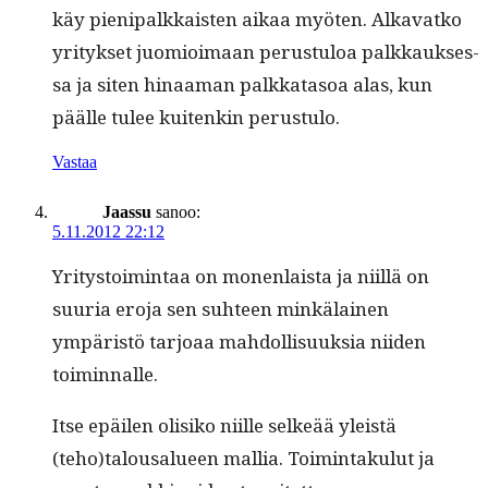
käy pieni­palkkaisten aikaa myöten. Alka­vatko
yri­tyk­set juomioimaan perus­tu­loa palkkauk­ses­
sa ja siten hinaa­man palkkata­soa alas, kun
päälle tulee kuitenkin perustulo.
Vastaa
Jaassu
sanoo:
5.11.2012 22:12
Yri­tys­toim­intaa on mon­en­laista ja niil­lä on
suuria ero­ja sen suh­teen minkälainen
ympäristö tar­joaa mah­dol­lisuuk­sia niiden
toiminnalle.
Itse epäilen olisiko niille selkeää yleistä
(teho)talousalueen mallia. Toim­intaku­lut ja