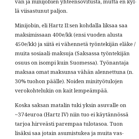
van ja mini­jo­bi­en yhteenso­vi­tus­ta, mut­ta en kyl­
lä viisas­tunut paljon.
Mini­jobin, eli Hartz II:sen kohdal­la lik­saa saa
mak­simis­saan 400e/kk (ensi vuo­den alus­ta
450e/kk) ja siitä ei vähen­netä työn­tek­i­jän eläke /
mui­ta sosi­aali-mak­su­ja (Sak­sas­sa työn­tek­i­jän
osu­us on isom­pi kuin Suomes­sa). Työ­nan­ta­ja
mak­saa omat mak­sun­sa vähän alen­net­tuna (n.
30% tuo­hon päälle). Noiden min­i­työ­tu­lo­jen
veroko­htelukin on kait lempeämpää.
Kos­ka sak­san matal­in tuki yksin asu­valle on
~374euroa (Hartz IV) niin tuo ei käytän­nössä
tar­joa hirveästi parem­paa tulota­soa. Tuon
lisäk­si saa jotain asum­is­tukea ja mui­ta vas­