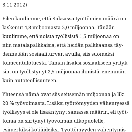
8.11.2012)
Eilen kuulimme, että Sak­sas­sa työt­tömien määrä on
laskenut 4,8 miljoonas­ta 3,0 miljoon­aa. Tänään
kuulimme, että noista työl­li­sistä 1,5 miljoon­aa on
niin mata­la­palkkaisia, että hei­dän palkkaansa täy­
den­netään sosi­aal­i­tur­van avul­la, siis suomek­si
toimeen­tu­lotues­ta. Tämän lisäk­si sosi­aaliseen yri­tyk­
si­in on työl­listynyt 2,5 miljoon­aa ihmistä, enem­män
kuin auto­te­ol­lisu­u­teen.
Yhteen­sä nämä ovat siis seit­semän miljoon­aa ja liki
20 % työvoimas­ta. Lisäk­si työt­tömyy­den vähen­tyessä
työl­lisyys ei ole lisään­tynyt samas­sa määrin, eli työt­
tömiä on siir­tynyt työvoiman ulkop­uolelle,
esimerkik­si kotiäideik­si. Työt­tömyy­den vähen­tymis­