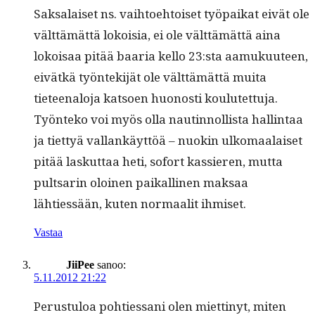
Sak­salaiset ns. vai­h­toe­htoiset työ­paikat eivät ole
vält­tämät­tä lokoisia, ei ole vält­tämät­tä aina
lokoisaa pitää baaria kel­lo 23:sta aamuku­u­teen,
eivätkä työn­tek­i­jät ole vält­tämät­tä mui­ta
tieteenalo­ja kat­soen huonos­ti koulutet­tu­ja.
Työn­teko voi myös olla nautin­nol­lista hallintaa
ja tiet­tyä val­lankäyt­töä – nuokin ulko­maalaiset
pitää laskut­taa heti, sofort kassieren, mut­ta
pult­sarin oloinen paikalli­nen mak­saa
lähtiessään, kuten nor­maalit ihmiset.
Vastaa
JiiPee
sanoo:
5.11.2012 21:22
Perus­tu­loa pohties­sani olen miet­tinyt, miten