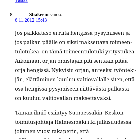
Vastaa
Shakeem
sanoo:
6.11.2012 15:43
Jos palkkata­so ei riitä hengis­sä pysymiseen ja
jos palkan päälle on sik­si mak­set­ta­va toimeen­
tu­lo­tukea, on tämä toimeen­tu­lo­tu­ki yri­tys­tukea.
Aikoinaan orjan omis­ta­jan piti sen­tään pitää
orja hengis­sä. Nyky­isin orjan, anteek­si työn­tek­i­
jän, elät­tämi­nen kuu­luu val­tio­val­lalle siten, että
osa hengis­sä pysymiseen riit­tävästä palka­s­ta
on kuu­luu val­tio­val­lan maksettavaksi.
Tämän ilmiö esi­in­tyy Suomes­sakin. Keskon
toim­i­tusjo­hta­ja Halmes­mä­ki itki julk­isu­udessa
jokunen vuosi takaperin, että