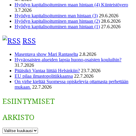
Hyödyn kapitalisoituminen maan hintaan (4) Kiinteistövero
3.7.2026
Hyödyn kapitalisoituminen man hintaan (3)
29.6.2026
Hyödyn kapitalisoituminen maan hintaan (2)
28.6.2026
Hyödyn kapitalisoituminen maan hintaan (1)
27.6.2026
RSS
Masentava show Mari Rantaselta
2.8.2026
Hyväosaisten alueiden lapsia huono-osaisten kouluihin?
31.7.2026
Pitäisikö Vantaa liittää Helsinkiin?
23.7.2026
EU pilaa ilmastopolitiikkaansa
22.7.2026
On virhe kieltää Suomessa opiskelevia ottamasta perhettään
mukaan.
22.7.2026
ESIINTYMISET
ARKISTO
ARKISTO