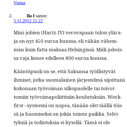
Vastaa
Ila I
sanoo:
5.11.2012 21:22
Mini-jobi­en (Hartz-IV) verova­paan tulon ylära­
ja on nyt 450 euroa kuus­sa, eli vähän vähem­
män kuin fat­ta mak­saa Helsingis­sä. Midi-jobeis­
sa raja lie­nee edelleen 800 euroa kuussa.
Kään­töpuoli on se, että Sak­sas­sa työl­listyvät
ihmiset, jot­ka suo­ma­lainen jär­jestelmä sijoit­taisi
kokon­aan työvoiman ulkop­uolelle tai toiv­ot­
tomi­in työvoimapoli­it­tisi­in koulu­tuk­si­in. Work-
first –sys­tee­mi on nopea, tänään olet tääl­lä töis­
sä ja huomisek­si on jokin toinen paik­ka. Selvi­
tyk­siä ja todis­tuk­sia ei kysel­lä. Tämä ei ole