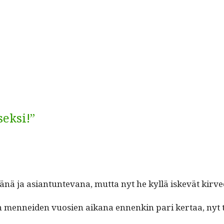
seksi!”
 ja asiantun­te­vana, mut­ta nyt he kyl­lä iskevät kirve
­nei­den vuosien aikana ennenkin pari ker­taa, nyt tälle v