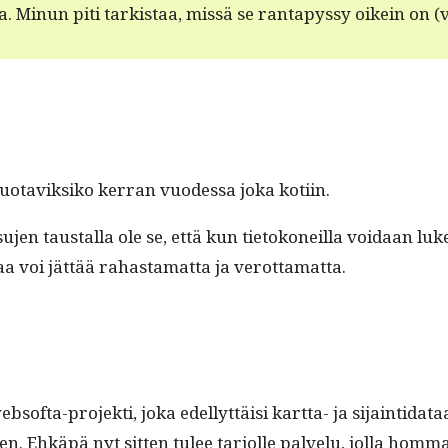
 Min­un piti tark­istaa, mis­sä se rantapyssy oikein on (vai
tuo­taviksiko ker­ran vuodessa joka kotiin.
taustal­la ole se, että kun tietokoneil­la voidaan lukea, ki
aa voi jät­tää rahas­ta­mat­ta ja verottamatta.
­sof­ta-pro­jek­ti, joka edel­lyt­täisi kart­ta- ja sijain­ti
en. Ehkäpä nyt sit­ten tulee tar­jolle palvelu, jol­la hom­