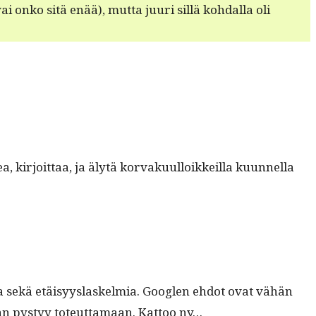
 onko sitä enää), mut­ta juuri sil­lä kohdal­la oli
r­joit­taa, ja älytä kor­vaku­ul­loikkeil­la kuun­nel­la
­dataa sekä etäisyys­laskelmia. Googlen ehdot ovat vähän
man pystyy toteut­ta­maan. Kat­too ny…