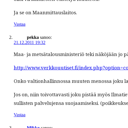
Ja se on Maanmittauslaitos.
Vastaa
pekka
sanoo:
21.12.2011 19:32
Maa- ja met­sä­talous­min­is­ter­iö teki näköjään j
http://www.verkkouutiset.fi/index.php?option=
Onko val­tion­hallinnos­sa muuten menos­sa joku laa­
Jos on, niin toiv­ot­tavasti joku pistää myös Ilmati­
sullis­ten palvelu­jen­sa suo­jaamisek­si. (poikkeu
Vastaa
Mikko
sanoo: