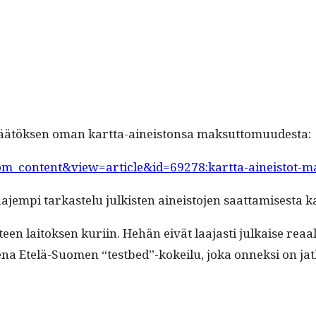
o päätök­sen oman kart­ta-aineis­ton­sa maksuttomuudesta:
com_content&view=article&id=69278:kartta-aineistot-
jem­pi tarkastelu julk­isten aineis­to­jen saat­tamis­es­ta
eteen laitok­sen kuri­in. Hehän eivät laa­jasti julkaise reaa
k­se­na Etelä-Suomen “testbed”-kokeilu, joka onnek­si on j