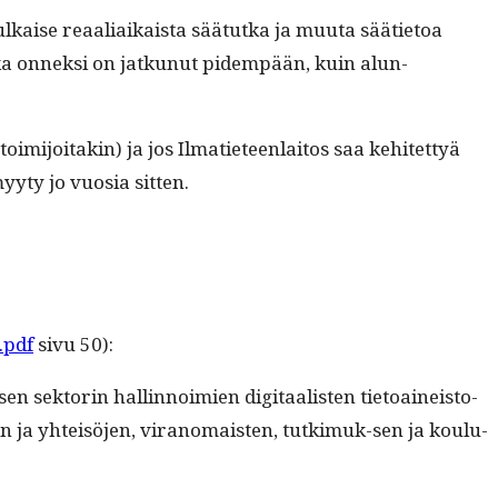
ulkaise reaali­aikaista sää­tut­ka ja muu­ta sääti­etoa
oka onnek­si on jatkunut pidem­pään, kuin alun­
oim­i­joitakin) ja jos Ilmati­eteen­laitos saa kehitet­tyä
 myy­ty jo vuosia sitten.
.pdf
sivu 50):
en sek­torin hallinnoimien dig­i­taal­is­ten tietoaineis­to­
ten ja yhteisö­jen, vira­nomais­ten, tutkimuk-sen ja koulu­