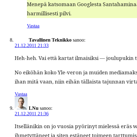
Menepä kat­so­maan Googles­ta San­ta­ham­i­naa.
harmil­lis­es­ti pilvi.
Vastaa
Tavallinen Teknikko
sanoo:
21.12.2011 21:33
Heh-heh. Vai että kar­tat ilmaisik­si — joulupukin 
No eiköhän koko Yle-veron ja muiden media­mak­su­jen 
ihan mitä vaan, niin eihän täl­laista tajun­nan vir­t
Vastaa
LNu
sanoo:
21.12.2011 21:36
Itsel­länikin on jo vuosia pyörinyt mielessä eräs web
ihme­tyt­täneet ja siten estäneet toimeen tart­tumis