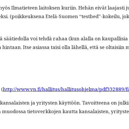
 myös Ilmati­eteen laitok­sen kuri­in. Hehän eivät laa­jasti j
sek­si. (poikkeuk­se­na Etelä-Suomen “testbed”-kokeilu, j
tä säätiedol­la voi tehdä rahaa (kun alal­la on kau­pal­lisia t
in­taan. Itse asi­as­sa taisi olla lähel­lä, että se oltaisi­in
 (
http://www.vn.fi/hallitus/hallitusohjelma/pdf332889/fi
 kansalais­ten ja yri­tys­ten käyt­töön. Tavoit­teena on julkis
 muo­dos­sa tietoverkko­jen kaut­ta kansalais­ten, yri­tys­