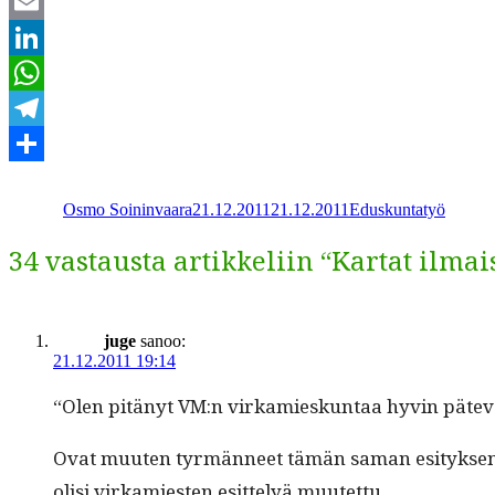
Twitter
Email
LinkedIn
WhatsApp
Telegram
Kirjoittaja
Julkaistu
Kategoriat
Share
Osmo Soininvaara
21.12.2011
21.12.2011
Eduskuntatyö
34 vastausta artikkeliin “Kartat ilmai
juge
sanoo:
21.12.2011 19:14
“Olen pitänyt VM:n virkamieskun­taa hyvin pätevänä
Ovat muuten tyr­män­neet tämän saman esi­tyk­sen men
olisi virkami­esten esit­te­lyä muutettu.