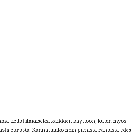
 nämä tiedot ilmaisek­si kaikkien käyt­töön, kuten myös
iljoonas­ta eurosta. Kan­nat­taako noin pienistä rahoista edes