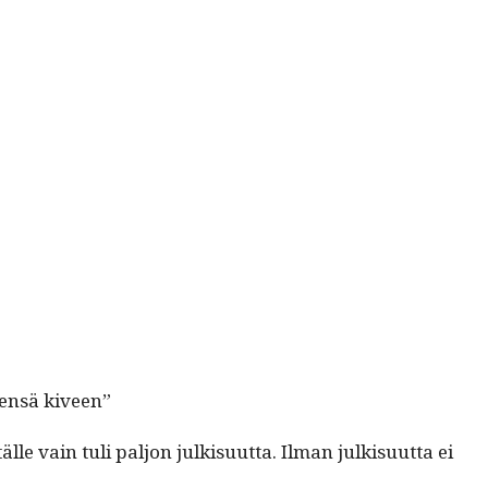
en­sä kiveen”
ain tuli paljon julk­isu­ut­ta. Ilman julk­isu­ut­ta ei