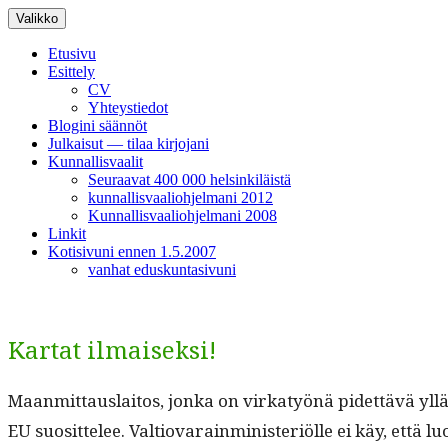
Siirry
Valikko
sisältöön
Etusivu
Esittely
CV
Yhteystiedot
Blogini säännöt
Julkaisut — tilaa kirjojani
Kunnallisvaalit
Seuraavat 400 000 helsinkiläistä
kunnallisvaaliohjelmani 2012
Kunnallisvaaliohjelmani 2008
Linkit
Kotisivuni ennen 1.5.2007
vanhat eduskuntasivuni
Kartat ilmaiseksi!
Maan­mit­taus­laitos, jon­ka on virkatyönä pidet­tävä yll
EU suosit­telee. Val­tio­varain­min­is­ter­iölle ei käy, että