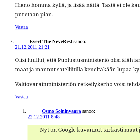
Hieno hom­ma kyl­lä, ja lisää näitä. Tästä ei ole kaua
pure­taan pian.
Vastaa
Evert The NeveRest
sanoo:
21.12.2011 21:21
Olisi luul­lut, että Puo­lus­tus­min­is­ter­iö olisi äl
maat ja man­nut satel­li­it­il­la keneltäkään lupaa 
Val­tio­varain­min­is­ter­iön retkeilyk­er­ho voisi te
Vastaa
Osmo Soininvaara
sanoo:
22.12.2011 8:48
Nyt on Google kuvan­nut tarkasti maat ja 