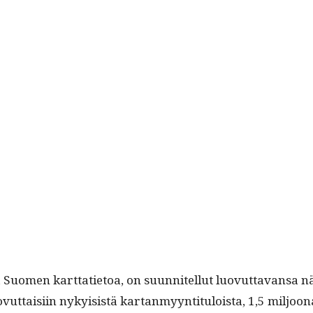
ä Suomen kart­tati­etoa, on suun­nitel­lut luovut­ta­vansa
 luovut­taisi­in nyky­i­sistä kar­tan­myyn­ti­t­u­loista, 1,5 m