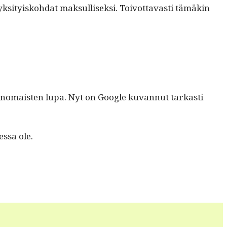
ksi­tyisko­h­dat mak­sullisek­si. Toiv­ot­tavasti tämäkin
n vira­nomais­ten lupa. Nyt on Google kuvan­nut tarkasti
essa ole.