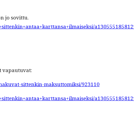
jo sovit­tu.
a+sittenkin+antaa+karttansa+ilmaiseksi/a130555185812
at vapautuvat:
ilmakuvat-sittenkin-maksuttomiksi/923110
a+sittenkin+antaa+karttansa+ilmaiseksi/a130555185812