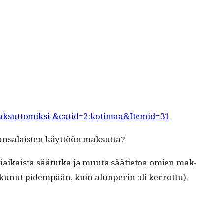
maksuttomiksi-&catid=2:kotimaa&Itemid=31
 kansalais­ten käyt­töön maksutta?
li­aikaista sää­tut­ka ja muu­ta sääti­etoa omien mak­
atkunut pidem­pään, kuin alun­perin oli kerrottu).