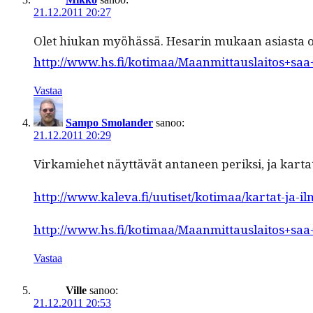
21.12.2011 20:27
Olet hiukan myöhässä. Hesarin mukaan asi­as­ta on 
http://www.hs.fi/kotimaa/Maanmittauslaitos+sa
Vastaa
Sampo Smolander
sanoo:
21.12.2011 20:29
Virkamiehet näyt­tävät anta­neen perik­si, ja kar­t
http://www.kaleva.fi/uutiset/kotimaa/kartat-ja-
http://www.hs.fi/kotimaa/Maanmittauslaitos+sa
Vastaa
Ville
sanoo:
21.12.2011 20:53