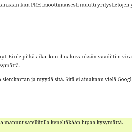
nkaan kun PRH idioot­ti­mais­es­ti muut­ti yri­tysti­eto­jen y
ähtänyt. Ei ole pitkä aika, kun ilmaku­vauk­si­in vaa­dit­ti­i
kysymättä.
hdä sienikar­tan ja myy­dä sitä. Sitä ei ainakaan vielä Goog­l
man­nut satel­li­it­il­la keneltäkään lupaa kysymättä.