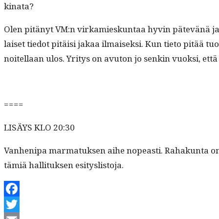
kinata?
Olen pitänyt VM:n virkamieskun­taa hyvin pätevänä ja asian
laiset tiedot pitäisi jakaa ilmaisek­si. Kun tieto pitää tuo
noitel­laan ulos. Yri­tys on avu­ton jo senkin vuok­si, ett
====
LISÄYS KLO 20:30
Van­heni­pa mar­matuk­sen aihe nopeasti. Rahakun­ta on n
tämiä hal­li­tuk­sen esityslistoja.
Facebook