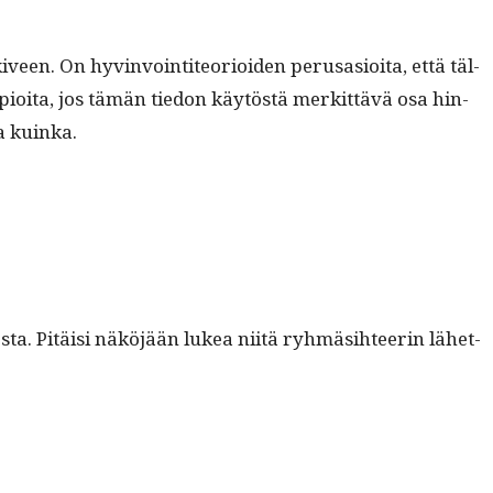
. On hyv­in­voin­ti­te­o­ri­oiden perusasioi­ta, että täl­
ap­pi­oi­ta, jos tämän tiedon käytöstä merkit­tävä osa hin­
ka kuinka.
ta. Pitäisi näköjään lukea niitä ryh­mäsi­h­teerin lähet­