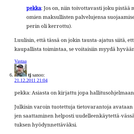
pekka
: Jos on, niin toiv­ot­tavasti joku pistää
omien mak­sullis­ten palvelu­jen­sa suo­jaami
perin oli kerrottu).
Luulisin, että tässä on jokin taus­ta-aja­tus siitä, et
kau­pal­lista toim­intaa, se voitaisi­in myy­dä hyvään h
Vastaa
tj
sanoo:
21.12.2011 21:04
pekka: Asi­as­ta on kir­jat­tu jopa hal­li­tu­so­hjel­maan
Julk­isin varoin tuotet­tu­ja tieto­varan­to­ja avataan
jen saat­ta­mi­nen hel­posti uudelleenkäytet­tä-vässä
tuk­sen hyödynnettäväksi.