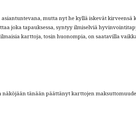
tun­te­vana, mut­ta nyt he kyl­lä iskevät kirveen­sä kiveen
t­taa joka tapauk­ses­sa, syn­tyy ilmi­selviä hyv­in­voin­ti­t
ä ilmaisia kart­to­ja, tosin huonom­pia, on saatavil­la vaik­
äköjään tänään päät­tänyt kart­to­jen mak­sut­to­muud­es­