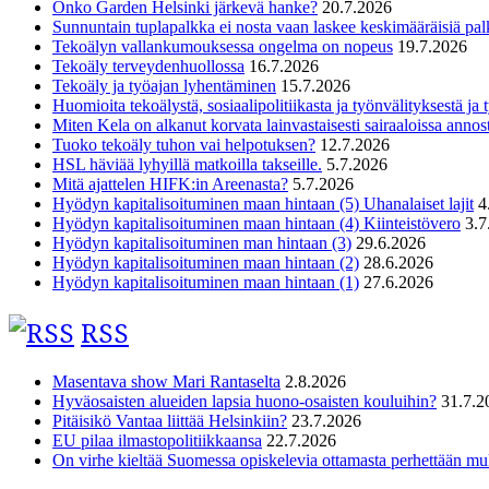
Onko Garden Helsinki järkevä hanke?
20.7.2026
Sunnuntain tuplapalkka ei nosta vaan laskee keskimääräisiä pal
Tekoälyn vallankumouksessa ongelma on nopeus
19.7.2026
Tekoäly terveydenhuollossa
16.7.2026
Tekoäly ja työajan lyhentäminen
15.7.2026
Huomioita tekoälystä, sosiaalipolitiikasta ja työnvälityksestä ja
Miten Kela on alkanut korvata lainvastaisesti sairaaloissa annost
Tuoko tekoäly tuhon vai helpotuksen?
12.7.2026
HSL häviää lyhyillä matkoilla takseille.
5.7.2026
Mitä ajattelen HIFK:in Areenasta?
5.7.2026
Hyödyn kapitalisoituminen maan hintaan (5) Uhanalaiset lajit
4
Hyödyn kapitalisoituminen maan hintaan (4) Kiinteistövero
3.7
Hyödyn kapitalisoituminen man hintaan (3)
29.6.2026
Hyödyn kapitalisoituminen maan hintaan (2)
28.6.2026
Hyödyn kapitalisoituminen maan hintaan (1)
27.6.2026
RSS
Masentava show Mari Rantaselta
2.8.2026
Hyväosaisten alueiden lapsia huono-osaisten kouluihin?
31.7.2
Pitäisikö Vantaa liittää Helsinkiin?
23.7.2026
EU pilaa ilmastopolitiikkaansa
22.7.2026
On virhe kieltää Suomessa opiskelevia ottamasta perhettään m