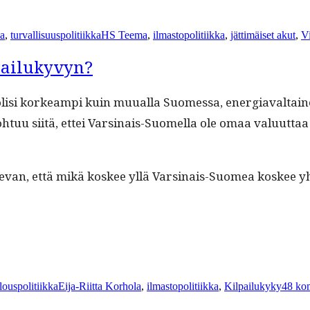
Avainsanat
ka
,
turvallisuuspolitiikka
HS Teema
,
ilmastopolitiikka
,
jättimäiset akut
,
Vi
pailukyvyn?
isi korkeampi kuin muual­la Suomes­sa, ener­giaval­tainen 
 siitä, ettei Varsi­nais-Suomel­la ole omaa val­u­ut­taa ja 
­e­van, että mikä kos­kee yllä Varsi­nais-Suomea kos­kee yhtä
Avainsanat
louspolitiikka
Eija-Riitta Korhola
,
ilmastopolitiikka
,
Kilpailukyky
48 ko