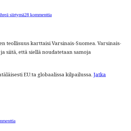
artikkeliin
Öljyn
hreä siirtymä
28 kommenttia
jälkeen
teol­lisu­us kart­taisi Varsi­nais-Suomea. Varsi­nais-
siitä, että siel­lä nou­date­taan samo­ja
läis­es­ti EU:ta globaalis­sa kil­pailus­sa.
Jat­ka
artikkeliin
Tuhoaako
mmenttia
ilmastopolitiikka
EU:n