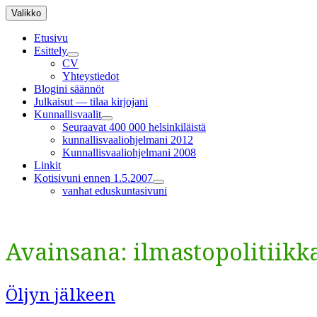
Siirry
Valikko
sisältöön
Etusivu
Esittely
näytä
CV
alavalikko
Yhteystiedot
Blogini säännöt
Julkaisut — tilaa kirjojani
Kunnallisvaalit
näytä
Seuraavat 400 000 helsinkiläistä
alavalikko
kunnallisvaaliohjelmani 2012
Kunnallisvaaliohjelmani 2008
Linkit
Kotisivuni ennen 1.5.2007
näytä
vanhat eduskuntasivuni
alavalikko
Avainsana:
ilmastopolitiikk
Öljyn jälkeen