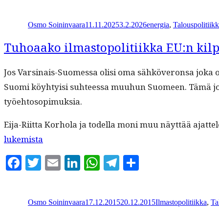
Kirjoittaja
Julkaistu
Kategoriat
Osmo Soininvaara
11.11.2025
3.2.2026
energia
,
Talouspolitiik
Tuhoaako ilmastopolitiikka EU:n kil
Jos Varsi­nais-Suomes­sa olisi oma sähköveron­sa joka ol
Suo­mi köy­hty­isi suh­teessa muuhun Suomeen. Tämä johtuu
työehtosopimuksia.
Eija-Riit­ta Korho­la ja todel­la moni muu näyt­tää ajat­tel
“Tuhoaako
lukemista
ilmastopoli­
Facebook
Twitter
Email
LinkedIn
WhatsApp
Telegram
Share
ti­
ik­
Kirjoittaja
Julkaistu
Kategoriat
ka
Osmo Soininvaara
17.12.2015
20.12.2015
Ilmastopolitiikka
,
Ta
EU:n