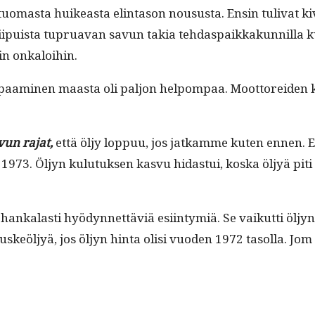
sen tuo­mas­ta huikeas­ta elin­ta­son nousus­ta. Ensin tuli­va
Piipuista tupru­a­van savun takia tehda­s­paikkakun­nil­la kuolt
­in onkaloihin.
­paami­nen maas­ta oli paljon helpom­paa. Moot­tor­ei­den
un rajat,
että öljy lop­puu, jos jatkamme kuten ennen. E
 1973. Öljyn kulu­tuk­sen kasvu hidas­tui, kos­ka öljyä pi
an­kalasti hyö­dyn­net­täviä esi­in­tymiä. Se vaikut­ti ölj
 liuskeöljyä, jos öljyn hin­ta olisi vuo­den 1972 tasol­la. J