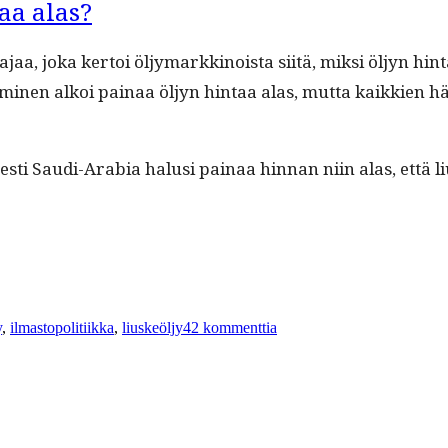
aa alas?
joka ker­toi öljy­markki­noista siitä, mik­si öljyn hin­ta o
tymi­nen alkoi painaa öljyn hin­taa alas, mut­ta kaikkien 
­es­ti Sau­di-Ara­bia halusi painaa hin­nan niin alas, että
insanat
artikkeliin
Miksi
y
,
ilmastopolitiikka
,
liuskeöljy
42 kommenttia
Saudi-
Arabia
painaa
öljyn
hintaa
alas?