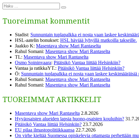
Etsi:
taa alas?”
Haku
Tuoreimmat kommentit
Stadist
:
Sunnuntain tuplapalkka ei nosta vaan laskee keskimäärä
HSL-aatelin bonukset
:
HSL häviää lyhyillä matkoilla takseille.
Jaakko K
:
Masentava show Mari Rantaselta
Rahul Somani
:
Masentava show Mari Rantaselta
TL
:
Masentava show Mari Rantaselta
Osmo Soininvaara
:
Pitäisikö Vantaa liittää Helsinkiin?
Vantaa ja ratikkaYT.
:
Pitäisikö Vantaa liittää Helsinkiin?
Ö
:
Sunnuntain tuplapalkka ei nosta vaan laskee keskimääräisiä
Rahul Somani
:
Masentava show Mari Rantaselta
Rahul Somani
:
Masentava show Mari Rantaselta
TUOREIMMAT ARTIKKELIT
Masentava show Mari Rantaselta
2.8.2026
Hyväosaisten alueiden lapsia huono-osaisten kouluihin?
31.7.2
Pitäisikö Vantaa liittää Helsinkiin?
23.7.2026
EU pilaa ilmastopolitiikkaansa
22.7.2026
On virhe kieltää Suomessa opiskelevia ottamasta perhettään m