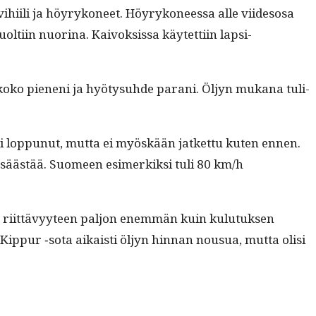
t kivi­hi­ili ja höyrykoneet. Höyrykoneessa alle viides­osa
i­in nuo­ri­na. Kai­vok­sis­sa käytet­ti­in lap­si­
 koko pieneni ja hyö­ty­suhde parani. Öljyn mukana tuli­
i lop­punut, mut­ta ei myöskään jatket­tu kuten ennen.
ti säästää. Suomeen esimerkik­si tuli 80 km/h
yn riit­tävyy­teen paljon enem­män kuin kulu­tuk­sen
om Kip­pur ‑sota aikaisti öljyn hin­nan nousua, mut­ta olisi