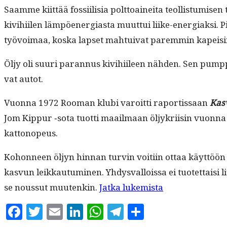
Saamme kiit­tää fos­si­il­isia polt­toainei­ta teol­lis­tu­mi
kivi­hi­ilen läm­pöen­er­gias­ta muut­tui liike-ener­giak­si. 
työvoimaa, kos­ka lapset mah­tu­i­v­at parem­min kapeisi
Öljy oli suuri paran­nus kivi­hi­ileen näh­den. Sen pump
vat autot.
Vuon­na 1972 Rooman klu­bi varoit­ti rapor­tis­saan
Kasv
Jom Kip­pur ‑sota tuot­ti maail­maan öljykri­isin vuon­na
kattonopeus.
Kohon­neen öljyn hin­nan turvin voiti­in ottaa käyt­töön h
kasvun leikkau­tu­mi­nen. Yhdys­val­lois­sa ei tuotet­taisi
“Öljyn
se nous­sut muutenkin.
Jat­ka lukemista
jälkeen”
Facebook
Twitter
Email
LinkedIn
WhatsApp
Telegram
Share