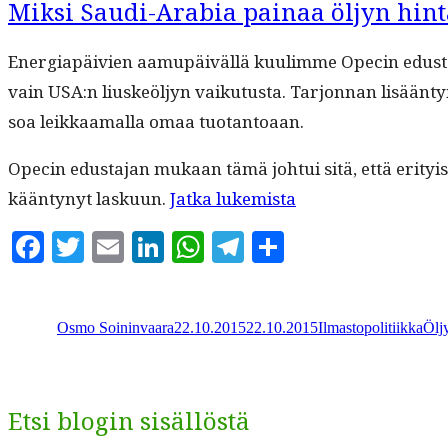
Miksi Saudi-Arabia painaa öljyn hint
kilpailukyvyn?”
Ener­giapäivien aamupäiväl­lä kuulimme Opecin edus­ta­jaa, 
vain USA:n liuskeöljyn vaiku­tus­ta. Tar­jon­nan lisään­
soa leikkaa­mal­la omaa tuotantoaan.
Opecin edus­ta­jan mukaan tämä joh­tui sitä, että eri­tyis
“Mik­
kään­tynyt lasku­un.
Jat­ka lukemista
si
Facebook
Twitter
Email
LinkedIn
WhatsApp
Telegram
Share
Sau­
di-
Kirjoittaja
Julkaistu
Kategoriat
Ava
Ara­
Osmo Soininvaara
22.10.2015
22.10.2015
Ilmastopolitiikka
Ölj
bia
painaa
öljyn
Etsi blogin sisällöstä
hin­