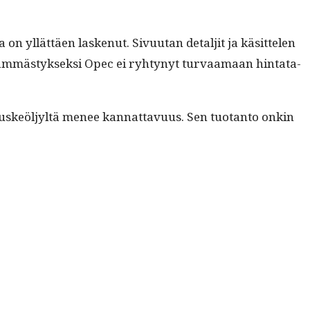
kilpailukyvyn?
n yllät­täen laskenut. Sivu­u­tan detaljit ja käsit­te­len
häm­mästyk­sek­si Opec ei ryhtynyt tur­vaa­maan hin­tata­
 liuskeöljyltä menee kan­nat­tavu­us. Sen tuotan­to onkin