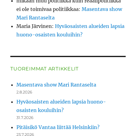
mikään muu politiikka kuin reaalipolitiikka
ei ole toimivaa politiikkaa
:
Masentava show
Mari Rantaselta
Maria Järvinen
:
Hyväosaisten alueiden lapsia
huono-osaisten kouluihin?
TUOREIMMAT ARTIKKELIT
Masentava show Mari Rantaselta
2.8.2026
Hyväosaisten alueiden lapsia huono-
osaisten kouluihin?
31.7.2026
Pitäisikö Vantaa liittää Helsinkiin?
23.7.2026