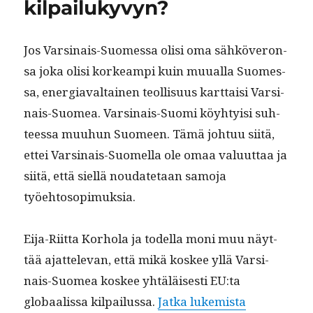
kilpailukyvyn?
Jos Varsi­nais-Suomes­sa olisi oma sähköveron­
sa joka olisi korkeampi kuin muual­la Suomes­
sa, ener­giaval­tainen teol­lisu­us kart­taisi Varsi­
nais-Suomea. Varsi­nais-Suo­mi köy­hty­isi suh­
teessa muuhun Suomeen. Tämä johtuu siitä,
ettei Varsi­nais-Suomel­la ole omaa val­u­ut­taa ja
siitä, että siel­lä nou­date­taan samo­ja
työehtosopimuksia.
Eija-Riit­ta Korho­la ja todel­la moni muu näyt­
tää ajat­tel­e­van, että mikä kos­kee yllä Varsi­
nais-Suomea kos­kee yhtäläis­es­ti EU:ta
“Tuhoaako il
globaalis­sa kil­pailus­sa.
Jat­ka lukemista