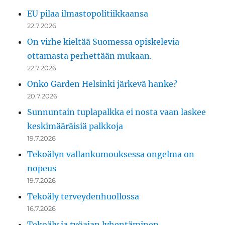
EU pilaa ilmastopolitiikkaansa
22.7.2026
On virhe kieltää Suomessa opiskelevia
ottamasta perhettään mukaan.
22.7.2026
Onko Garden Helsinki järkevä hanke?
20.7.2026
Sunnuntain tuplapalkka ei nosta vaan laskee
keskimääräisiä palkkoja
19.7.2026
Tekoälyn vallankumouksessa ongelma on
nopeus
19.7.2026
Tekoäly terveydenhuollossa
16.7.2026
Tekoäly ja työajan lyhentäminen