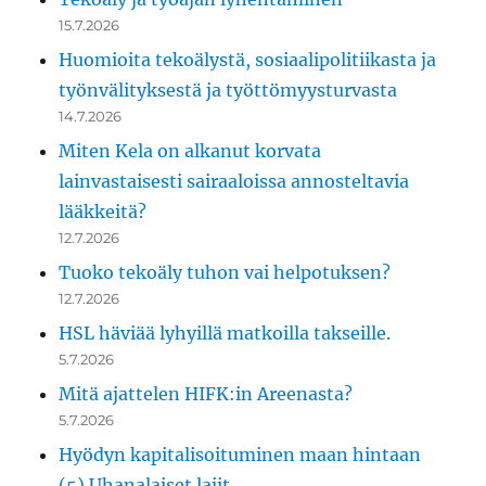
15.7.2026
Huomioita tekoälystä, sosiaalipolitiikasta ja
työnvälityksestä ja työttömyysturvasta
14.7.2026
Miten Kela on alkanut korvata
lainvastaisesti sairaaloissa annosteltavia
lääkkeitä?
12.7.2026
Tuoko tekoäly tuhon vai helpotuksen?
12.7.2026
HSL häviää lyhyillä matkoilla takseille.
5.7.2026
Mitä ajattelen HIFK:in Areenasta?
5.7.2026
Hyödyn kapitalisoituminen maan hintaan
(5) Uhanalaiset lajit