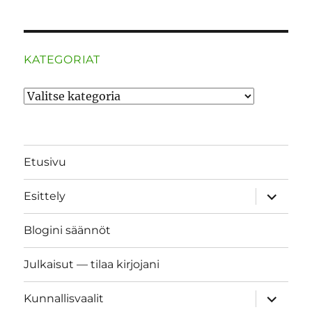
KATEGORIAT
Kategoriat
Etusivu
näytä
Esittely
alavalik
Blogini säännöt
Julkaisut — tilaa kirjojani
näytä
Kunnallisvaalit
alavalik