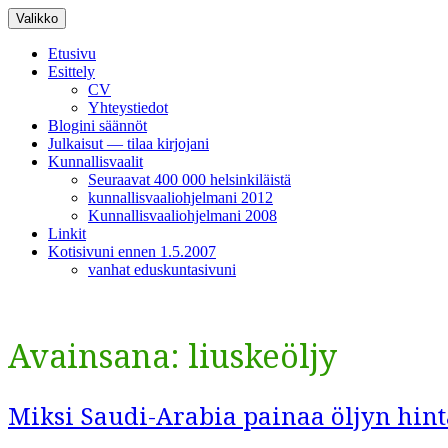
Siirry
Valikko
sisältöön
Etusivu
Esittely
CV
Yhteystiedot
Blogini säännöt
Julkaisut — tilaa kirjojani
Kunnallisvaalit
Seuraavat 400 000 helsinkiläistä
kunnallisvaaliohjelmani 2012
Kunnallisvaaliohjelmani 2008
Linkit
Kotisivuni ennen 1.5.2007
vanhat eduskuntasivuni
Avainsana:
liuskeöljy
Miksi Saudi-Arabia painaa öljyn hint