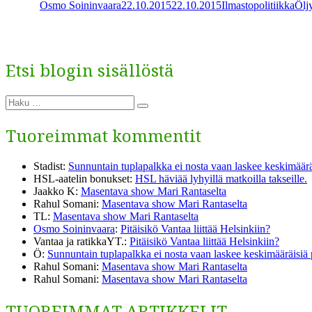
Osmo Soininvaara
22.10.2015
22.10.2015
Ilmastopolitiikka
Ölj
Etsi blogin sisällöstä
Etsi:
Haku
Tuoreimmat kommentit
Stadist
:
Sunnuntain tuplapalkka ei nosta vaan laskee keskimäärä
HSL-aatelin bonukset
:
HSL häviää lyhyillä matkoilla takseille.
Jaakko K
:
Masentava show Mari Rantaselta
Rahul Somani
:
Masentava show Mari Rantaselta
TL
:
Masentava show Mari Rantaselta
Osmo Soininvaara
:
Pitäisikö Vantaa liittää Helsinkiin?
Vantaa ja ratikkaYT.
:
Pitäisikö Vantaa liittää Helsinkiin?
Ö
:
Sunnuntain tuplapalkka ei nosta vaan laskee keskimääräisiä
Rahul Somani
:
Masentava show Mari Rantaselta
Rahul Somani
:
Masentava show Mari Rantaselta
TUOREIMMAT ARTIKKELIT