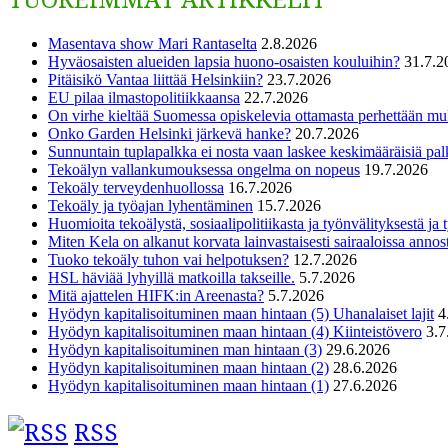
Masentava show Mari Rantaselta
2.8.2026
Hyväosaisten alueiden lapsia huono-osaisten kouluihin?
31.7.2
Pitäisikö Vantaa liittää Helsinkiin?
23.7.2026
EU pilaa ilmastopolitiikkaansa
22.7.2026
On virhe kieltää Suomessa opiskelevia ottamasta perhettään m
Onko Garden Helsinki järkevä hanke?
20.7.2026
Sunnuntain tuplapalkka ei nosta vaan laskee keskimääräisiä pal
Tekoälyn vallankumouksessa ongelma on nopeus
19.7.2026
Tekoäly terveydenhuollossa
16.7.2026
Tekoäly ja työajan lyhentäminen
15.7.2026
Huomioita tekoälystä, sosiaalipolitiikasta ja työnvälityksestä ja
Miten Kela on alkanut korvata lainvastaisesti sairaaloissa annost
Tuoko tekoäly tuhon vai helpotuksen?
12.7.2026
HSL häviää lyhyillä matkoilla takseille.
5.7.2026
Mitä ajattelen HIFK:in Areenasta?
5.7.2026
Hyödyn kapitalisoituminen maan hintaan (5) Uhanalaiset lajit
4
Hyödyn kapitalisoituminen maan hintaan (4) Kiinteistövero
3.7
Hyödyn kapitalisoituminen man hintaan (3)
29.6.2026
Hyödyn kapitalisoituminen maan hintaan (2)
28.6.2026
Hyödyn kapitalisoituminen maan hintaan (1)
27.6.2026
RSS