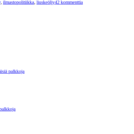
y
,
ilmastopolitiikka
,
liuskeöljy
42 kommenttia
Saudi-
Arabia
painaa
öljyn
hintaa
alas?
isiä palkkoja
 palkkoja