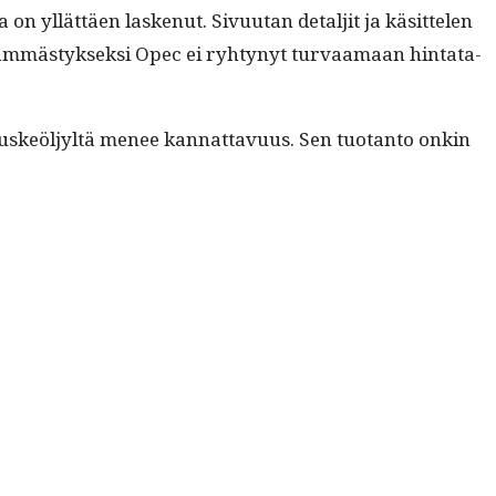
n yllät­täen laskenut. Sivu­u­tan detaljit ja käsit­te­len
häm­mästyk­sek­si Opec ei ryhtynyt tur­vaa­maan hin­tata­
 liuskeöljyltä menee kan­nat­tavu­us. Sen tuotan­to onkin