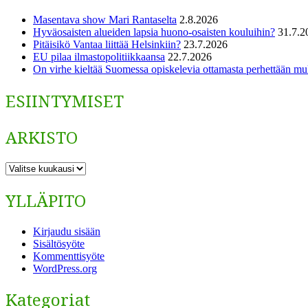
Masentava show Mari Rantaselta
2.8.2026
Hyväosaisten alueiden lapsia huono-osaisten kouluihin?
31.7.2
Pitäisikö Vantaa liittää Helsinkiin?
23.7.2026
EU pilaa ilmastopolitiikkaansa
22.7.2026
On virhe kieltää Suomessa opiskelevia ottamasta perhettään m
ESIINTYMISET
ARKISTO
ARKISTO
YLLÄPITO
Kirjaudu sisään
Sisältösyöte
Kommenttisyöte
WordPress.org
Kategoriat