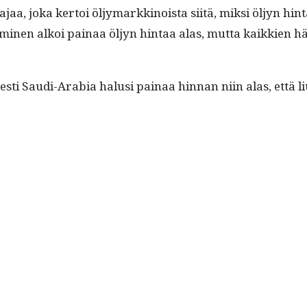
joka ker­toi öljy­markki­noista siitä, mik­si öljyn hin­ta o
tymi­nen alkoi painaa öljyn hin­taa alas, mut­ta kaikkien 
­es­ti Sau­di-Ara­bia halusi painaa hin­nan niin alas, että
insanat
artikkeliin
Miksi