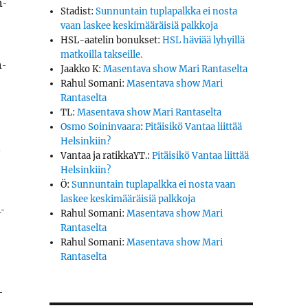
n­
Stadist
:
Sunnuntain tuplapalkka ei nosta
­
vaan laskee keskimääräisiä palkkoja
HSL-aatelin bonukset
:
HSL häviää lyhyillä
matkoilla takseille.
n­
Jaakko K
:
Masentava show Mari Rantaselta
Rahul Somani
:
Masentava show Mari
Rantaselta
TL
:
Masentava show Mari Rantaselta
Osmo Soininvaara
:
Pitäisikö Vantaa liittää
Helsinkiin?
Vantaa ja ratikkaYT.
:
Pitäisikö Vantaa liittää
Helsinkiin?
Ö
:
Sunnuntain tuplapalkka ei nosta vaan
laskee keskimääräisiä palkkoja
­
Rahul Somani
:
Masentava show Mari
Rantaselta
Rahul Somani
:
Masentava show Mari
Rantaselta
­