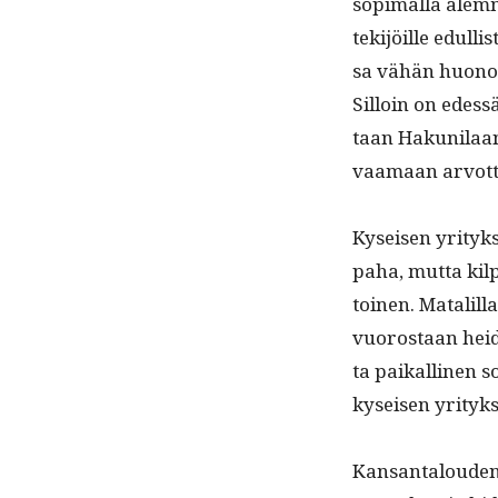
sopi­mal­la alem­
tek­i­jöille edul
sa vähän huonom­
Sil­loin on edes
taan Haku­ni­laan
vaa­maan arvot­
Kyseisen yri­tyk­s
paha, mut­ta kil­p
toinen. Matalil­la
vuorostaan hei­d
ta paikalli­nen s
kyseisen yri­tyk­
Kansan­talouden 