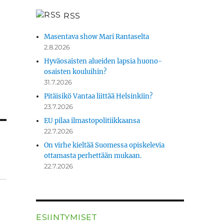
RSS
Masentava show Mari Rantaselta
2.8.2026
Hyväosaisten alueiden lapsia huono-
osaisten kouluihin?
31.7.2026
Pitäisikö Vantaa liittää Helsinkiin?
23.7.2026
EU pilaa ilmastopolitiikkaansa
22.7.2026
On virhe kieltää Suomessa opiskelevia
ottamasta perhettään mukaan.
22.7.2026
ESIINTYMISET