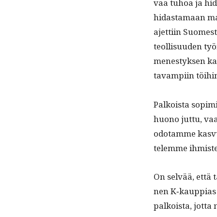
vaa tuhoa ja hida
hidas­ta­maan maan
ajet­ti­in Suomes­t
te­ol­lisu­u­den t
men­estyk­sen ka
tavampi­in töihi
Palkoista sopimi­n
huono jut­tu, va
odotamme kasvua 
telemme ihmis­te
On selvää, että t
nen K‑kauppias y
palkoista, jot­ta