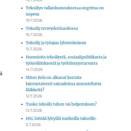
Tekoälyn vallankumouksessa ongelma on
nopeus
19.7.2026
Tekoäly terveydenhuollossa
16.7.2026
Tekoäly ja työajan lyhentäminen
15.7.2026
Huomioita tekoälystä, sosiaalipolitiikasta ja
työnvälityksestä ja työttömyysturvasta
14.7.2026
nä
Miten Kela on alkanut korvata
lainvastaisesti sairaaloissa annosteltavia
lääkkeitä?
12.7.2026
Tuoko tekoäly tuhon vai helpotuksen?
12.7.2026
HSL häviää lyhyillä matkoilla takseille.
5.7.2026