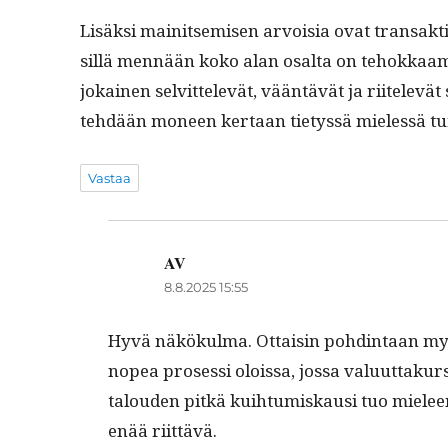
Lisäk­si mainit­semisen arvoisia ovat transak­tio
sil­lä men­nään koko alan osalta on tehokkaa
jokainen selvit­televät, vään­tävät ja riitelev
tehdään mon­een ker­taan tietyssä mielessä tu
Vastaa
AV
sanoo:
8.8.2025 15:55
Hyvä näkökul­ma. Ottaisin pohd­in­taan myös
nopea pros­es­si olois­sa, jos­sa val­u­ut­taku
talouden pitkä kui­h­tu­miskausi tuo mieleen 
enää riittävä.