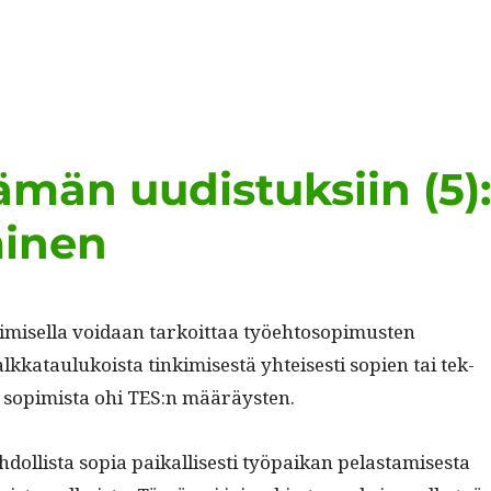
män uudistuksiin (5)
minen
opimisel­la voidaan tarkoit­taa työe­htosopimusten
ataulukoista tin­kimis­es­tä yhteis­es­ti sopi­en tai tek­
ä sopimista ohi TES:n määräysten.
dol­lista sopia paikallis­es­ti työ­paikan pelas­tamis­es­ta