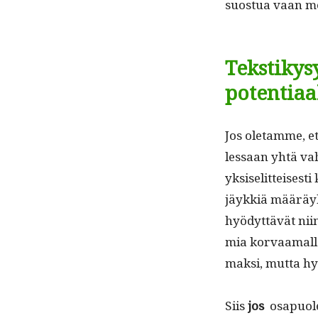
suos­tua vaan men
Tekstikys
potentiaa
Jos ole­tamme, et
lessaan yhtä vahv
yksiselit­teis­es
jäykkiä määräyk­si
hyödyt­tävät niin
mia kor­vaa­mal­l
mak­si, mut­ta 
Siis
jos
osa­puo­l