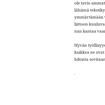
ole tavis-ammatei
lähin­nä tek­sti
ymmärtämään vaa
liit­toon kuu­lu­
nan kan­taa vaan
Hyvän työl­lisyy
kaikkea ne ovat s
hdoista sovi­taan
.