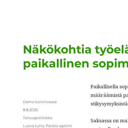
Näkökohtia työelä
paikallinen sopi
Paikallisel­la s
määräämistä palkk
Kirjoittaja
Osmo Soininvaara
stikysymyk­sist
Julkaistu
8.8.2025
Kategoriat
Talouspolitiikka
Sak­sas­sa on mah­
Avainsanat
Luova tuho
,
Pareto-optimi