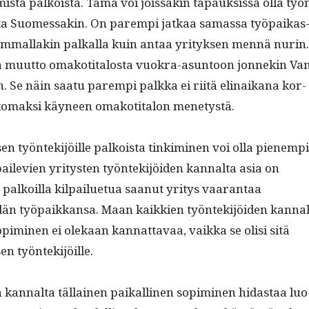
mista palkoista. Tämä voi jois­sakin tapauk­sis­sa olla työ
lista Suomes­sakin. On parem­pi jatkaa samas­sa työ­paikas
mal­lakin pal­ka­lla kuin antaa yri­tyk­sen men­nä nurin.
sä muut­to omakoti­talosta vuokra-asun­toon jon­nekin Va
. Se näin saatu parem­pi palk­ka ei riitä eli­naikana kor­
tomak­si käyneen omakoti­talon menetystä.
en työn­tek­i­jöille palkoista tin­kimi­nen voi olla pienem­pi
aile­vien yri­tys­ten työn­tek­i­jöi­den kannal­ta asia on
 palkoil­la kil­pailue­t­ua saanut yri­tys vaaran­taa
än työ­paikkansa. Maan kaikkien työn­tek­i­jöi­den kannal
opimi­nen ei olekaan kan­nat­tavaa, vaik­ka se olisi sitä
sen työntekijöille.
kannal­ta täl­lainen paikalli­nen sopimi­nen hidas­taa luo