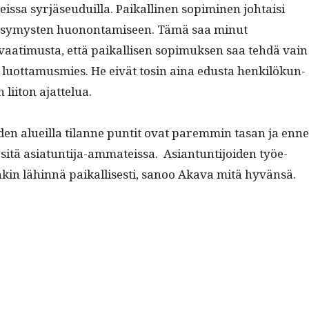
s­sa syr­jäseuduil­la. Paikalli­nen sopimi­nen johtaisi
kysymys­ten huonon­tamiseen. Tämä saa min­ut
­timus­ta, että paikallisen sopimuk­sen saa tehdä vain
va luot­ta­mus­mies. He eivät tosin aina edus­ta henkilökun­
 liiton ajattelua.
­den alueil­la tilanne pun­tit ovat parem­min tasan ja enn
itä asiatun­ti­ja-ammateis­sa. Asiantun­ti­joiden työe­
kin lähin­nä paikallis­es­ti, sanoo Aka­va mitä hyvänsä.