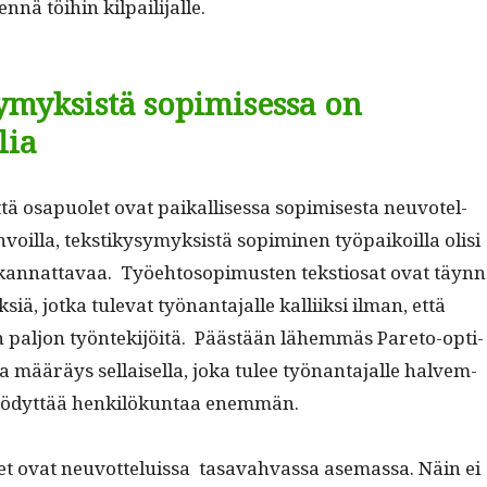
­nä töi­hin kilpailijalle.
ymyksistä sopimisessa on
lia
tä osa­puo­let ovat paikallises­sa sopimis­es­ta neu­votel­
oil­la, tek­stikysymyk­sistä sopimi­nen työ­paikoil­la olisi
­ti kan­nat­tavaa. Työe­htosopimusten tek­stiosat ovat täyn­
ä, jot­ka tule­vat työ­nan­ta­jalle kalli­ik­si ilman, että
 paljon työn­tek­i­jöitä. Päästään lähem­mäs Pare­to-opti­
a määräys sel­l­aisel­la, joka tulee työ­nan­ta­jalle halvem­
hyödyt­tää henkilökun­taa enemmän.
et ovat neu­vot­teluis­sa tasavah­vas­sa ase­mas­sa. Näin ei