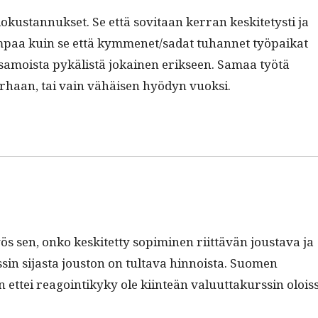
kus­tan­nuk­set. Se että sovi­taan ker­ran keskite­tysti ja
m­paa kuin se että kymmenet/sadat tuhan­net työ­paikat
ät samoista pykälistä jokainen erik­seen. Samaa työtä
rhaan, tai vain vähäisen hyö­dyn vuoksi.
 sen, onko keskitet­ty sopimi­nen riit­tävän jous­ta­va ja
rssin sijas­ta jous­ton on tul­ta­va hin­noista. Suomen
ettei reagoin­tikyky ole kiin­teän val­u­ut­takurssin olois­