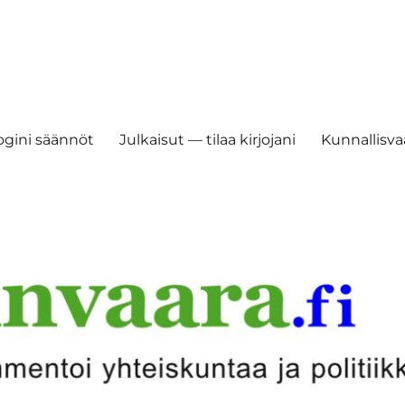
ogini säännöt
Julkaisut — tilaa kirjojani
Kunnallisvaa