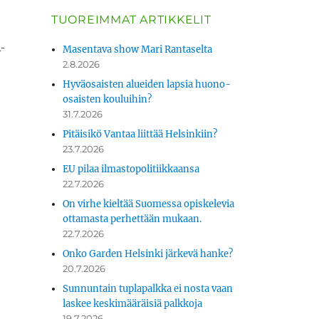
TUOREIMMAT ARTIKKELIT
i­
Masentava show Mari Rantaselta
2.8.2026
Hyväosaisten alueiden lapsia huono-
osaisten kouluihin?
31.7.2026
Pitäisikö Vantaa liittää Helsinkiin?
23.7.2026
EU pilaa ilmastopolitiikkaansa
22.7.2026
On virhe kieltää Suomessa opiskelevia
ottamasta perhettään mukaan.
22.7.2026
Onko Garden Helsinki järkevä hanke?
20.7.2026
Sunnuntain tuplapalkka ei nosta vaan
laskee keskimääräisiä palkkoja
19.7.2026