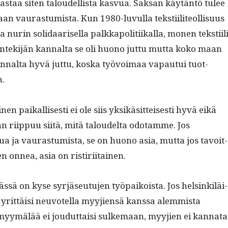
s­taa siten taloudel­lista kasvua. Sak­san käytän­tö tulee
 vauras­tu­mista. Kun 1980-luvul­la tek­sti­ili­te­ol­lisu­us
a nurin sol­i­daarisel­la palkkapoli­ti­ikalla, mon­en tek­sti­il
yön­tek­i­jän kannal­ta se oli huono jut­tu mut­ta koko maan
nnal­ta hyvä jut­tu, kos­ka työvoimaa vapau­tui tuot­
n.
en paikallis­es­ti ei ole siis yksikäsit­teis­es­ti hyvä eikä
an riip­puu siitä, mitä taloudelta odotamme. Jos
ja vauras­tu­mista, se on huono asia, mut­ta jos tavoit­
n onnea, asia on ristiriitainen.
ässä on kyse syr­jäseu­tu­jen työ­paikoista. Jos helsinkiläi­
rit­täisi neu­votel­la myyjien­sä kanssa alem­mista
 myymälää ei joudut­taisi sulke­maan, myyjien ei kan­na­ta