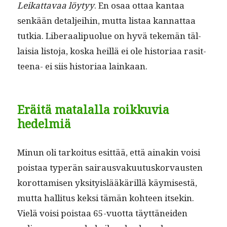
Leikat­tavaa löy­tyy
. En osaa ottaa kan­taa
senkään detal­jei­hin, mut­ta lis­taa kan­nat­taa
tutkia. Lib­er­aalipuolue on hyvä tekemän täl­
laisia lis­to­ja, kos­ka heil­lä ei ole his­to­ri­aa rasit­
teena- ei siis his­to­ri­aa lainkaan.
Eräitä matalalla roikkuvia
hedelmiä
Min­un oli tarkoi­tus esit­tää, että ainakin voisi
pois­taa type­r­än sairaus­vaku­u­tusko­r­vausten
korot­tamisen yksi­ty­is­lääkäril­lä käymis­es­tä,
mut­ta hal­li­tus kek­si tämän kohteen itsekin.
Vielä voisi pois­taa 65-vuot­ta täyt­tänei­den