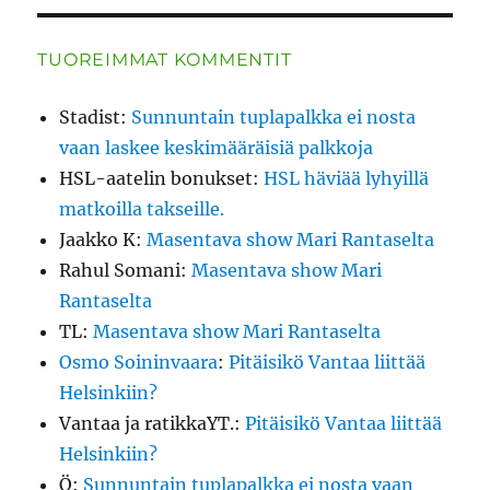
TUOREIMMAT KOMMENTIT
Stadist
:
Sunnuntain tuplapalkka ei nosta
vaan laskee keskimääräisiä palkkoja
HSL-aatelin bonukset
:
HSL häviää lyhyillä
matkoilla takseille.
Jaakko K
:
Masentava show Mari Rantaselta
Rahul Somani
:
Masentava show Mari
Rantaselta
TL
:
Masentava show Mari Rantaselta
Osmo Soininvaara
:
Pitäisikö Vantaa liittää
Helsinkiin?
Vantaa ja ratikkaYT.
:
Pitäisikö Vantaa liittää
Helsinkiin?
Ö
:
Sunnuntain tuplapalkka ei nosta vaan