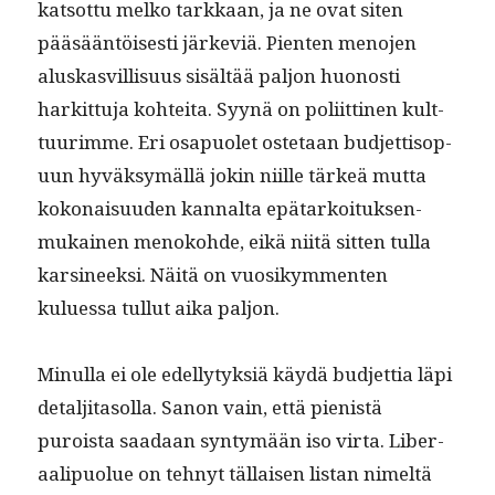
kat­sot­tu melko tarkkaan, ja ne ovat siten
pääsään­töis­es­ti järke­viä. Pien­ten meno­jen
aluskasvil­lisu­us sisältää paljon huonos­ti
harkit­tu­ja kohtei­ta. Syynä on poli­it­ti­nen kult­
tuurimme. Eri osa­puo­let oste­taan bud­jet­ti­sop­
u­un hyväksymäl­lä jokin niille tärkeä mut­ta
kokon­aisu­u­den kannal­ta epä­tarkoituk­sen­
mukainen menoko­hde, eikä niitä sit­ten tul­la
karsi­neek­si. Näitä on vuosikym­menten
kulues­sa tul­lut aika paljon.
Min­ul­la ei ole edel­ly­tyk­siä käy­dä bud­jet­tia läpi
detalji­ta­sol­la. Sanon vain, että pienistä
puroista saadaan syn­tymään iso vir­ta. Lib­er­
aalipuolue on tehnyt täl­laisen lis­tan nimeltä