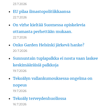
23.7.2026
EU pilaa ilmastopolitiikkaansa
22.7.2026
On virhe kieltää Suomessa opiskelevia
ottamasta perhettään mukaan.
22.7.2026
Onko Garden Helsinki järkevä hanke?
20.7.2026
Sunnuntain tuplapalkka ei nosta vaan laskee
keskimääräisiä palkkoja
19.7.2026
Tekoälyn vallankumouksessa ongelma on
nopeus
19.7.2026
Tekoäly terveydenhuollossa
16.7.2026