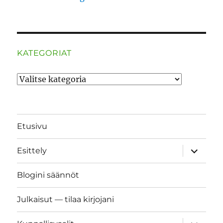
KATEGORIAT
Kategoriat
Etusivu
näytä
Esittely
alavalik
Blogini säännöt
Julkaisut — tilaa kirjojani
näytä