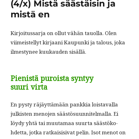
(4/x) Mistä säästäisin ja
mistä en
Kir­joi­tus­sar­ja on ollut vähän tauol­la. Olen
viimeis­tel­lyt kir­jaani Kaupun­ki ja talous, joka
ilmestynee kuukau­den sisällä.
Pienistä puroista syntyy
suuri virta
En pysty räjäyt­tämään pankkia lois­taval­la
julk­isten meno­jen säästö­su­un­nitel­mal­la. Ei
löy­dy yhtä tai muu­ta­maa suur­ta säästöko­
hdet­ta, jot­ka ratkai­si­si­vat pelin. Isot menot on