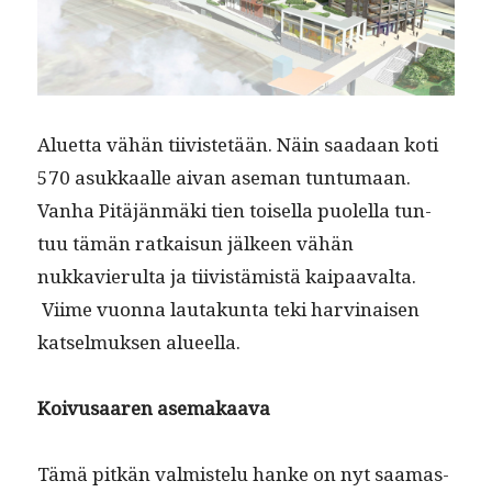
Aluet­ta vähän tiivis­tetään. Näin saadaan koti
570 asukkaalle aivan ase­man tun­tu­maan.
Van­ha Pitäjän­mä­ki tien toisel­la puolel­la tun­
tuu tämän ratkaisun jäl­keen vähän
nukkavierul­ta ja tiivistämistä kaipaaval­ta.
Viime vuon­na lau­takun­ta teki harv­inaisen
kat­sel­muk­sen alueella.
Koivusaaren ase­makaa­va
Tämä pitkän valmis­telu han­ke on nyt saa­mas­