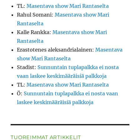
TL
:
Masentava show Mari Rantaselta
Rahul Somani
:
Masentava show Mari
Rantaselta
Kalle Rankka
:
Masentava show Mari
Rantaselta
Erastotenes aleksandrialainen
:
Masentava
show Mari Rantaselta
Stadist
:
Sunnuntain tuplapalkka ei nosta
vaan laskee keskimääräisiä palkkoja
TL
:
Masentava show Mari Rantaselta
Ö
:
Sunnuntain tuplapalkka ei nosta vaan
laskee keskimääräisiä palkkoja
TUOREIMMAT ARTIKKELIT