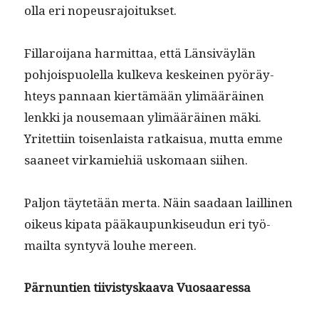
olla eri nopeusrajoitukset.
Fil­laroi­jana har­mit­taa, että Län­siväylän
pohjois­puolel­la kulke­va keskeinen pyöräy­
hteys pan­naan kiertämään ylimääräi­nen
lenk­ki ja nouse­maan ylimääräi­nen mäki.
Yritet­ti­in toisen­laista ratkaisua, mut­ta emme
saa­neet virkamiehiä usko­maan siihen.
Paljon täytetään mer­ta. Näin saadaan lailli­nen
oikeus kipa­ta pääkaupunkiseudun eri työ­
mail­ta syn­tyvä louhe mereen.
Pär­nun­tien tiivistyskaa­va Vuosaaressa