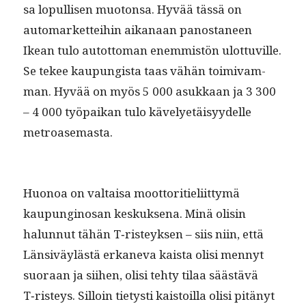
sa lop­ullisen muo­ton­sa. Hyvää tässä on
automar­ket­tei­hin aikanaan panos­ta­neen
Ikean tulo autot­toman enem­mistön ulot­tuville.
Se tekee kaupungista taas vähän toimi­vam­
man. Hyvää on myös 5 000 asukkaan ja 3 300
– 4 000 työ­paikan tulo käve­lyetäisyy­delle
metroasemasta.
Huonoa on val­taisa moot­tori­tieli­it­tymä
kaupungi­nosan keskuk­se­na. Minä olisin
halun­nut tähän T‑risteyksen – siis niin, että
Län­siväylästä erkane­va kaista olisi men­nyt
suo­raan ja siihen, olisi tehty tilaa säästävä
T‑risteys. Sil­loin tietysti kaistoil­la olisi pitänyt