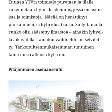
Enti­nen YTV:n toim­i­ta­lo pure­taan ja tilalle
raken­netaan hybridi­raken­nus, jos­sa on asum­
ista ja toimis­to­ja. Närää on herät­tänyt
purkami­nen, ei hybridi­ratkaisu. Säi­lyt­tämäl­lä
runko olisi säästet­ty ilmas­toa – ainakin lyhyel­
lä aikavälil­lä. Tämäkin vai­h­toe­hto on selvitet­
ty. Tarkoituk­sen­mukaisem­man tun­tu­inen
tämä uusi ratkaisu kyl­lä on.
Pitäjän­mäen asemanseutu