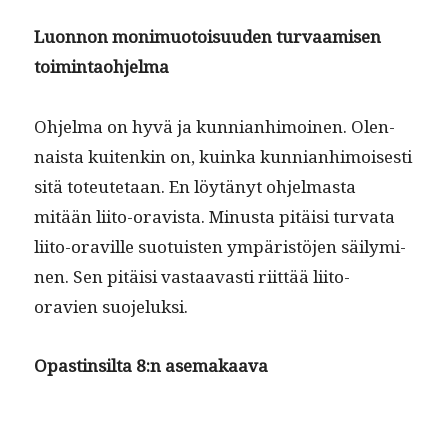
Luon­non mon­imuo­toisu­u­den tur­vaamisen
toimintaohjelma
Ohjel­ma on hyvä ja kun­ni­an­hi­moinen. Olen­
naista kuitenkin on, kuin­ka kun­ni­an­hi­moi­ses­ti
sitä toteutetaan. En löytänyt ohjel­mas­ta
mitään liito-orav­ista. Minus­ta pitäisi tur­va­ta
liito-orav­ille suo­tu­is­ten ympäristö­jen säi­lymi­
nen. Sen pitäisi vas­taavasti riit­tää liito-
oravien suojeluksi.
Opastin­sil­ta 8:n asemakaava