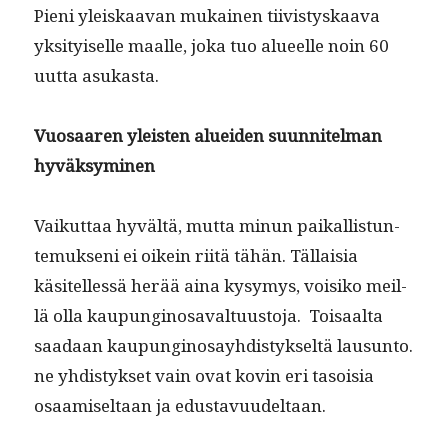
Pieni yleiskaa­van mukainen tiivistyskaa­va
yksi­tyiselle maalle, joka tuo alueelle noin 60
uut­ta asukasta.
Vuosaaren yleis­ten aluei­den suun­nitel­man
hyväksyminen
Vaikut­taa hyvältä, mut­ta min­un paikallis­tun­
te­muk­seni ei oikein riitä tähän. Täl­laisia
käsitel­lessä herää aina kysymys, voisiko meil­
lä olla kaupungi­nosaval­tu­us­to­ja.
Toisaal­ta
saadaan kaupungi­nosay­hdis­tyk­seltä lausun­to.
ne yhdis­tyk­set vain ovat kovin eri tasoisia
osaamiseltaan ja edustavuudeltaan.