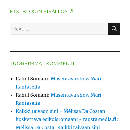
ETSI BLOGIN SISÄLLÖSTÄ
HA
Etsi:
TUOREIMMAT KOMMENTIT
Rahul Somani
:
Masentava show Mari
Rantaselta
Rahul Somani
:
Masentava show Mari
Rantaselta
Kaikki taivaan sini - Mélissa Da Costan
koskettava esikoisromaani - taustamedia.fi
:
Mélissa Da Costa: Kaikki taivaan sini