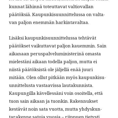
kun­nat lähin­nä toteut­ta­vat val­tio­val­lan
päätök­siä. Kaupunkisu­un­nit­telus­sa on val­ta­
van paljon enem­män harkintavaltaa.
Lisäk­si kaupunkisu­un­nit­telus­sa tehtävät
päätök­set vaikut­ta­vat paljon kauem­min. Sain
aikanaan perus­palve­lu­min­is­ter­inä omas­ta
mielestäni aikaan todel­la paljon, mut­ta ei
niistä päätök­sistä ole jäl­jel­lä enää juuri
mitään. Olen ollut pitkään myös kaupunkisu­
un­nit­telus­ta vas­taavis­sa lau­takun­nista.
Kaupungilla kävel­lessäni voin osoitel­la, että
tuon sain aikaan ja tuonkin. Raken­nuk­set
kestävät noin sata vuot­ta, mut­ta yhdyskun­
tarakenne sato­ja vuosia – riip­puen tietysti