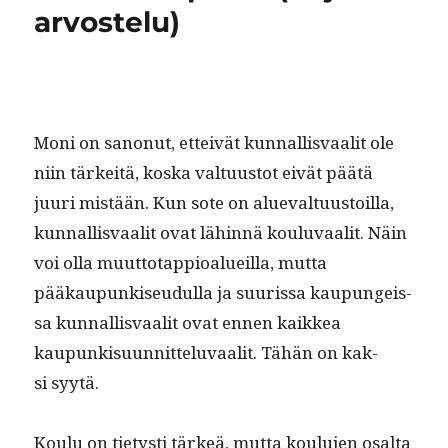
arvostelu)
Moni on sanonut, etteivät kun­nal­lis­vaalit ole
niin tärkeitä, kos­ka val­tu­us­tot eivät päätä
juuri mis­tään. Kun sote on alue­val­tu­us­toil­la,
kun­nal­lis­vaalit ovat lähin­nä koulu­vaalit. Näin
voi olla muut­to­tap­pioalueil­la, mut­ta
pääkaupunkiseudul­la ja suuris­sa kaupungeis­
sa kun­nal­lis­vaalit ovat ennen kaikkea
kaupunkisu­un­nit­telu­vaalit. Tähän on kak­
si syytä.
Koulu on tietysti tärkeä, mut­ta koulu­jen osalta