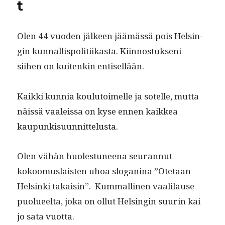
t
Olen 44 vuo­den jäl­keen jäämässä pois Helsin­
gin kun­nal­lispoli­ti­ikas­ta. Kiin­nos­tuk­seni
siihen on kuitenkin entisellään.
Kaik­ki kun­nia koulu­toimelle ja sotelle, mut­ta
näis­sä vaaleis­sa on kyse ennen kaikkea
kaupunkisuunnittelusta.
Olen vähän huolestuneena seu­ran­nut
kokoomus­lais­ten uhoa slo­gan­i­na ”Ote­taan
Helsin­ki takaisin”. Kum­malli­nen vaalilause
puolueelta, joka on ollut Helsin­gin suurin kai
jo sata vuotta.