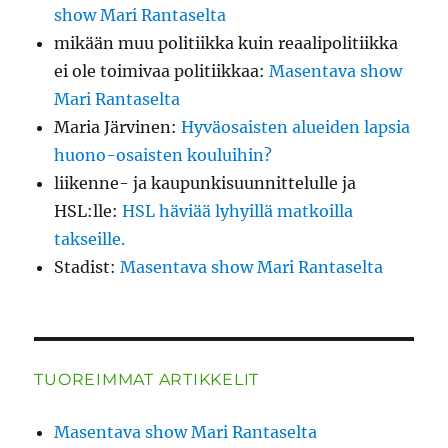
show Mari Rantaselta
mikään muu politiikka kuin reaalipolitiikka
ei ole toimivaa politiikkaa
:
Masentava show
Mari Rantaselta
Maria Järvinen
:
Hyväosaisten alueiden lapsia
huono-osaisten kouluihin?
liikenne- ja kaupunkisuunnittelulle ja
HSL:lle
:
HSL häviää lyhyillä matkoilla
takseille.
Stadist
:
Masentava show Mari Rantaselta
TUOREIMMAT ARTIKKELIT
Masentava show Mari Rantaselta