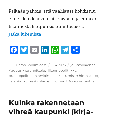
Pelkään pahoin, että vaalilause kohdis­tuu
ennen kaikkea vihre­itä vas­taan ja ennakoi
kään­nöstä kaupunkisu­un­nit­telus­sa.
“Nämä ovat kaupunkisuunnitteluva
Jat­ka lukemista
F
T
E
Li
W
T
S
a
w
m
n
h
el
h
c
it
ai
k
at
e
a
Kirjoittaja
Julkaistu
Kategoriat
Osmo Soininvaara
12.4.2025
joukkoliikenne
,
Kaupunkisuunnittelu
,
liikennepolitiikka
,
e
te
l
e
s
g
re
Avainsanat
puoluepolitiikan arviointia
,
_
asumisen hinta
,
autot
,
b
r
d
A
r
artikkeliin
Jalankulku
,
keskustan elinvoima
63 kommenttia
Nämä
o
I
p
a
ovat
o
n
p
m
kaupunkisuu
Kuinka rakennetaan
k
vihreä kaupunki (kirja-