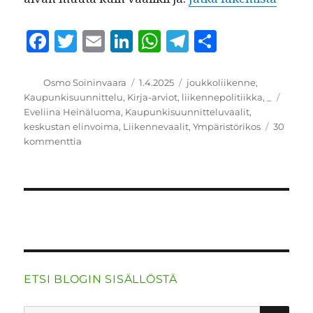
F
T
E
Li
W
T
S
a
w
m
n
h
el
h
c
it
ai
k
at
e
a
Kirjoittaja
Julkaistu
Kategoriat
Osmo Soininvaara
1.4.2025
joukkoliikenne
,
Avain
Kaupunkisuunnittelu
,
Kirja-arviot
,
liikennepolitiikka
,
_
e
te
l
e
s
g
re
Eveliina Heinäluoma
,
Kaupunkisuunnitteluvaalit
,
b
r
d
A
r
keskustan elinvoima
,
Liikennevaalit
,
Ympäristörikos
30
artikkeliin
kommenttia
o
I
p
a
Kuinka
o
n
p
m
rakennetaan
vihreä
k
kaupunki
(kirja-
arvostelu)
ETSI BLOGIN SISÄLLÖSTÄ
HA