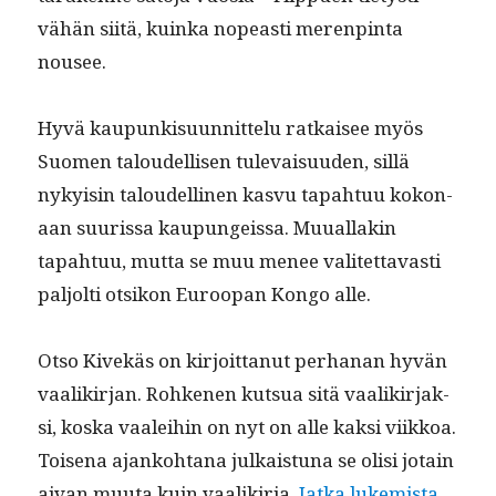
vähän siitä, kuin­ka nopeasti meren­pin­ta
nousee.
Hyvä kaupunkisu­un­nit­telu ratkaisee myös
Suomen taloudel­lisen tule­vaisu­u­den, sil­lä
nyky­isin taloudelli­nen kasvu tapah­tuu kokon­
aan suuris­sa kaupungeis­sa. Muual­lakin
tapah­tuu, mut­ta se muu menee valitet­tavasti
paljolti otsikon Euroopan Kon­go alle.
Otso Kivekäs on kir­joit­tanut per­hanan hyvän
vaa­likir­jan. Rohke­nen kut­sua sitä vaa­likir­jak­
si, kos­ka vaalei­hin on nyt on alle kak­si viikkoa.
Toise­na ajanko­htana julka­istu­na se olisi jotain
“Kuin­
aivan muu­ta kuin vaa­likir­ja.
Jat­ka lukemista