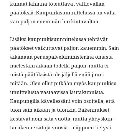
kun­nat lähin­nä toteut­ta­vat val­tio­val­lan
päätök­siä. Kaupunkisu­un­nit­telus­sa on val­ta­
van paljon enem­män harkintavaltaa.
Lisäk­si kaupunkisu­un­nit­telus­sa tehtävät
päätök­set vaikut­ta­vat paljon kauem­min. Sain
aikanaan perus­palve­lu­min­is­ter­inä omas­ta
mielestäni aikaan todel­la paljon, mut­ta ei
niistä päätök­sistä ole jäl­jel­lä enää juuri
mitään. Olen ollut pitkään myös kaupunkisu­
un­nit­telus­ta vas­taavis­sa lau­takun­nista.
Kaupungilla kävel­lessäni voin osoitel­la, että
tuon sain aikaan ja tuonkin. Raken­nuk­set
kestävät noin sata vuot­ta, mut­ta yhdyskun­
tarakenne sato­ja vuosia – riip­puen tietysti