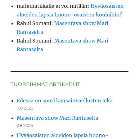
matematiikalle ei voi mitään
:
Hyväosaisten
alueiden lapsia huono-osaisten kouluihin?
Rahul Somani
:
Masentava show Mari
Rantaselta
Rahul Somani
:
Masentava show Mari
Rantaselta
TUOREIMMAT ARTIKKELIT
Edessä on suuri kansainvaellusten aika
9.8.2026
Masentava show Mari Rantaselta
2.8.2026
Hyväosaisten alueiden lapsia huono-