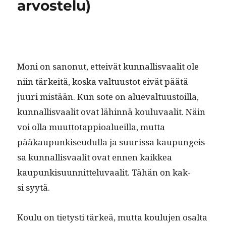
arvostelu)
Moni on sanonut, etteivät kun­nal­lis­vaalit ole
niin tärkeitä, kos­ka val­tu­us­tot eivät päätä
juuri mis­tään. Kun sote on alue­val­tu­us­toil­la,
kun­nal­lis­vaalit ovat lähin­nä koulu­vaalit. Näin
voi olla muut­to­tap­pioalueil­la, mut­ta
pääkaupunkiseudul­la ja suuris­sa kaupungeis­
sa kun­nal­lis­vaalit ovat ennen kaikkea
kaupunkisu­un­nit­telu­vaalit. Tähän on kak­
si syytä.
Koulu on tietysti tärkeä, mut­ta koulu­jen osalta