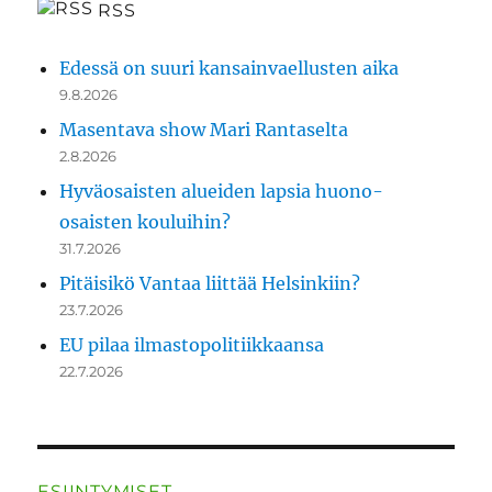
RSS
Edessä on suuri kansainvaellusten aika
9.8.2026
Masentava show Mari Rantaselta
2.8.2026
Hyväosaisten alueiden lapsia huono-
osaisten kouluihin?
31.7.2026
Pitäisikö Vantaa liittää Helsinkiin?
23.7.2026
EU pilaa ilmastopolitiikkaansa
22.7.2026
ESIINTYMISET