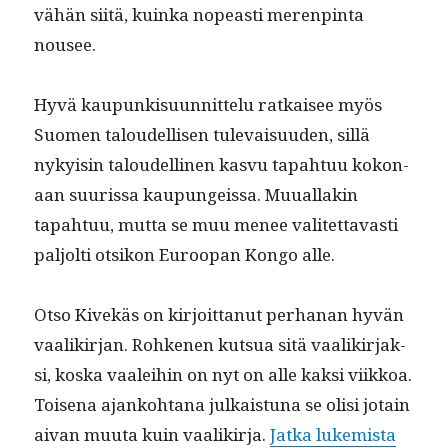
vähän siitä, kuin­ka nopeasti meren­pin­ta
nousee.
Hyvä kaupunkisu­un­nit­telu ratkaisee myös
Suomen taloudel­lisen tule­vaisu­u­den, sil­lä
nyky­isin taloudelli­nen kasvu tapah­tuu kokon­
aan suuris­sa kaupungeis­sa. Muual­lakin
tapah­tuu, mut­ta se muu menee valitet­tavasti
paljolti otsikon Euroopan Kon­go alle.
Otso Kivekäs on kir­joit­tanut per­hanan hyvän
vaa­likir­jan. Rohke­nen kut­sua sitä vaa­likir­jak­
si, kos­ka vaalei­hin on nyt on alle kak­si viikkoa.
Toise­na ajanko­htana julka­istu­na se olisi jotain
“Kuin­
aivan muu­ta kuin vaa­likir­ja.
Jat­ka lukemista