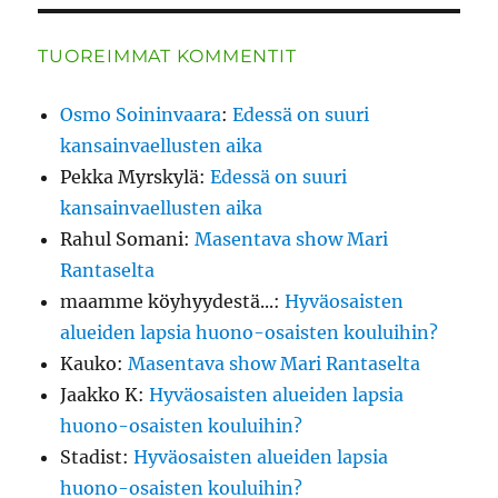
TUOREIMMAT KOMMENTIT
Osmo Soininvaara
:
Edessä on suuri
kansainvaellusten aika
Pekka Myrskylä
:
Edessä on suuri
kansainvaellusten aika
Rahul Somani
:
Masentava show Mari
Rantaselta
maamme köyhyydestä...
:
Hyväosaisten
alueiden lapsia huono-osaisten kouluihin?
Kauko
:
Masentava show Mari Rantaselta
Jaakko K
:
Hyväosaisten alueiden lapsia
huono-osaisten kouluihin?
Stadist
:
Hyväosaisten alueiden lapsia
huono-osaisten kouluihin?