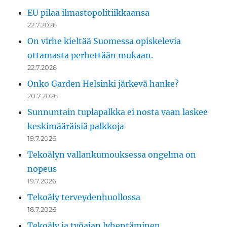
EU pilaa ilmastopolitiikkaansa
22.7.2026
On virhe kieltää Suomessa opiskelevia
ottamasta perhettään mukaan.
22.7.2026
Onko Garden Helsinki järkevä hanke?
20.7.2026
Sunnuntain tuplapalkka ei nosta vaan laskee
keskimääräisiä palkkoja
19.7.2026
Tekoälyn vallankumouksessa ongelma on
nopeus
19.7.2026
Tekoäly terveydenhuollossa
16.7.2026
Tekoäly ja työajan lyhentäminen