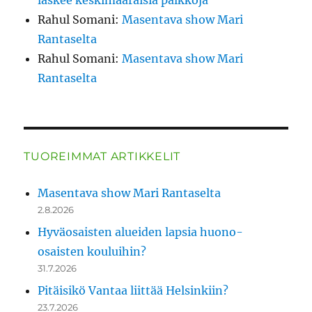
laskee keskimääräisiä palkkoja
Rahul Somani
:
Masentava show Mari
Rantaselta
Rahul Somani
:
Masentava show Mari
Rantaselta
TUOREIMMAT ARTIKKELIT
Masentava show Mari Rantaselta
2.8.2026
Hyväosaisten alueiden lapsia huono-
osaisten kouluihin?
31.7.2026
Pitäisikö Vantaa liittää Helsinkiin?
23.7.2026