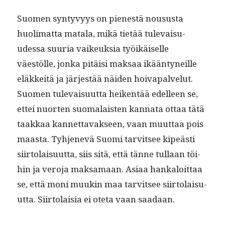
Suomen syn­tyvyys on pien­estä nousus­ta
huoli­mat­ta mata­la, mikä tietää tule­vaisu­
udessa suuria vaikeuk­sia työikäiselle
väestölle, jon­ka pitäisi mak­saa ikään­tyneille
eläkkeitä ja jär­jestää näi­den hoiva­palve­lut.
Suomen tule­vaisu­ut­ta heiken­tää edelleen se,
ettei nuorten suo­ma­lais­ten kan­na­ta ottaa tätä
taakkaa kan­net­tavak­seen, vaan muut­taa pois
maas­ta. Tyh­jenevä Suo­mi tarvit­see kipeästi
siir­to­laisu­ut­ta, siis sitä, että tänne tul­laan töi­
hin ja vero­ja mak­samaan. Asi­aa han­kaloit­taa
se, että moni muukin maa tarvit­see siir­to­laisu­
ut­ta. Siir­to­laisia ei ote­ta vaan saadaan.