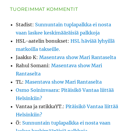
TUOREIMMAT KOMMENTIT
Stadist
:
Sunnuntain tuplapalkka ei nosta
vaan laskee keskimääräisiä palkkoja
HSL-aatelin bonukset
:
HSL häviää lyhyillä
matkoilla takseille.
Jaakko K
:
Masentava show Mari Rantaselta
Rahul Somani
:
Masentava show Mari
Rantaselta
TL
:
Masentava show Mari Rantaselta
Osmo Soininvaara
:
Pitäisikö Vantaa liittää
Helsinkiin?
Vantaa ja ratikkaYT.
:
Pitäisikö Vantaa liittää
Helsinkiin?
Ö
:
Sunnuntain tuplapalkka ei nosta vaan