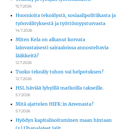
15.7.2026
Huomioita tekoälystä, sosiaalipolitiikasta ja
työnvälityksestä ja työttömyysturvasta
14.7.2026
Miten Kela on alkanut korvata
lainvastaisesti sairaaloissa annosteltavia
lääkkeitä?
12.7.2026
Tuoko tekoäly tuhon vai helpotuksen?
12.7.2026
HSL häviää lyhyillä matkoilla takseille.
5.7.2026
Mitä ajattelen HIFK:in Areenasta?
5.7.2026
Hyödyn kapitalisoituminen maan hintaan
(5) Uhanalaiset lajit