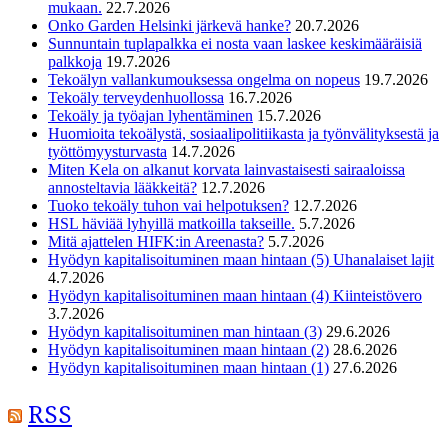
mukaan.
22.7.2026
Onko Garden Helsinki järkevä hanke?
20.7.2026
Sunnuntain tuplapalkka ei nosta vaan laskee keskimääräisiä
palkkoja
19.7.2026
Tekoälyn vallankumouksessa ongelma on nopeus
19.7.2026
Tekoäly terveydenhuollossa
16.7.2026
Tekoäly ja työajan lyhentäminen
15.7.2026
Huomioita tekoälystä, sosiaalipolitiikasta ja työnvälityksestä ja
työttömyysturvasta
14.7.2026
Miten Kela on alkanut korvata lainvastaisesti sairaaloissa
annosteltavia lääkkeitä?
12.7.2026
Tuoko tekoäly tuhon vai helpotuksen?
12.7.2026
HSL häviää lyhyillä matkoilla takseille.
5.7.2026
Mitä ajattelen HIFK:in Areenasta?
5.7.2026
Hyödyn kapitalisoituminen maan hintaan (5) Uhanalaiset lajit
4.7.2026
Hyödyn kapitalisoituminen maan hintaan (4) Kiinteistövero
3.7.2026
Hyödyn kapitalisoituminen man hintaan (3)
29.6.2026
Hyödyn kapitalisoituminen maan hintaan (2)
28.6.2026
Hyödyn kapitalisoituminen maan hintaan (1)
27.6.2026
RSS