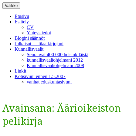
Siirry
Valikko
sisältöön
Etusivu
Esittely
CV
Yhteystiedot
Blogini säännöt
Julkaisut — tilaa kirjojani
Kunnallisvaalit
Seuraavat 400 000 helsinkiläistä
kunnallisvaaliohjelmani 2012
Kunnallisvaaliohjelmani 2008
Linkit
Kotisivuni ennen 1.5.2007
vanhat eduskuntasivuni
Avainsana:
Äärioikeiston
pelikirja