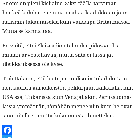
Suo­mi on pieni kielialue. Sik­si tääl­lä tarvi­taan
henkeä kohden enem­män rahaa laadukkaan jour­
nal­is­min takaamisek­si kuin vaikka­pa Bri­tan­ni­as­sa.
Mut­ta se kannattaa.
En väitä, ettei Yleis­ra­dion talouden­pidos­sa olisi
mitään arvosteltavaa, mut­ta siitä ei tässä jät­
tileikkauk­ses­sa ole kyse.
Todet­takoon, että laatu­jour­nal­is­min tukah­dut­ta­mi­
nen kuu­luu ääri­oikeis­ton pelikir­jaan kaikkial­la, niin
USA:ssa, Unkaris­sa kuin Venäjäl­läkin. Perus­suo­ma­
laisia ymmär­rän, tämähän menee niin kuin he ovat
suun­nitelleet, mut­ta kokoomus­ta ihmettelen.