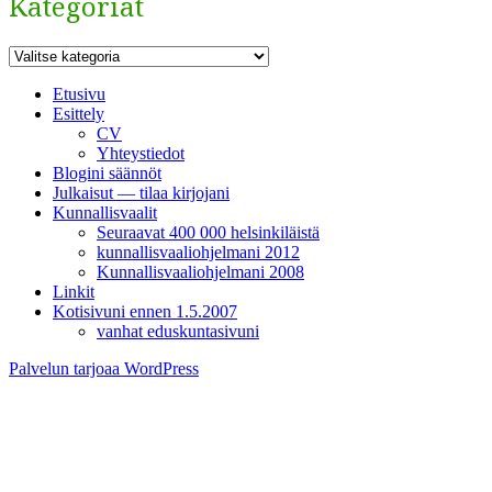
Kategoriat
Kategoriat
Etusivu
Esittely
CV
Yhteystiedot
Blogini säännöt
Julkaisut — tilaa kirjojani
Kunnallisvaalit
Seuraavat 400 000 helsinkiläistä
kunnallisvaaliohjelmani 2012
Kunnallisvaaliohjelmani 2008
Linkit
Kotisivuni ennen 1.5.2007
vanhat eduskuntasivuni
Palvelun tarjoaa WordPress