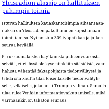
Yleisradion alasajo on hallituksen
pahimpia toimia
Istu­van hal­li­tuk­sen kauaskan­toisimpia aikaansaan­
nok­sia on Yleis­ra­dion pakot­ta­mi­nen supis­ta­maan
toim­intaansa. Nyt pois­tuu 309 työ­paikkaa ja jatkoa
seu­raa keväällä.
Perus­suo­ma­lais­ten käyt­tämistä puheen­vuoroista
selviää, ettei tässä ole kyse niinkään säästöistä, vaan
halus­ta vähen­tää fak­tapo­h­jaista tiedonväl­i­tys­tä ja
tehdä sitä kaut­ta tilaa toisen­laiselle tiedonväl­i­tyk­
selle, sel­l­aisel­la, joka nos­ti Trumpin val­taan. Samal­la
tilaa tulee Venäjän infor­maa­tio­vaikut­tamiselle, mikä
var­maankin on taha­ton seuraus.