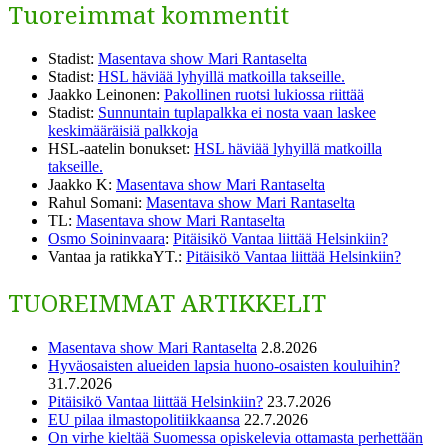
Tuoreimmat kommentit
Stadist
:
Masentava show Mari Rantaselta
Stadist
:
HSL häviää lyhyillä matkoilla takseille.
Jaakko Leinonen
:
Pakollinen ruotsi lukiossa riittää
Stadist
:
Sunnuntain tuplapalkka ei nosta vaan laskee
keskimääräisiä palkkoja
HSL-aatelin bonukset
:
HSL häviää lyhyillä matkoilla
takseille.
Jaakko K
:
Masentava show Mari Rantaselta
Rahul Somani
:
Masentava show Mari Rantaselta
TL
:
Masentava show Mari Rantaselta
Osmo Soininvaara
:
Pitäisikö Vantaa liittää Helsinkiin?
Vantaa ja ratikkaYT.
:
Pitäisikö Vantaa liittää Helsinkiin?
TUOREIMMAT ARTIKKELIT
Masentava show Mari Rantaselta
2.8.2026
Hyväosaisten alueiden lapsia huono-osaisten kouluihin?
31.7.2026
Pitäisikö Vantaa liittää Helsinkiin?
23.7.2026
EU pilaa ilmastopolitiikkaansa
22.7.2026
On virhe kieltää Suomessa opiskelevia ottamasta perhettään