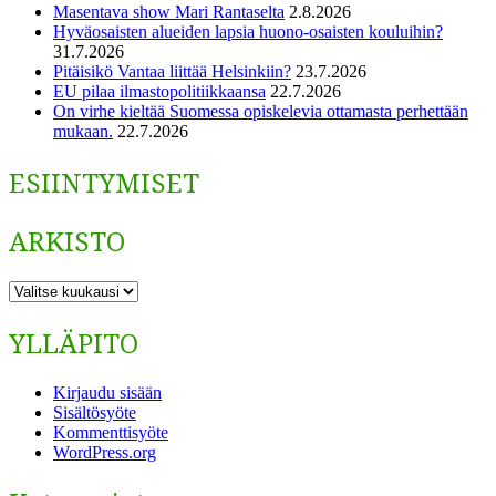
Masentava show Mari Rantaselta
2.8.2026
Hyväosaisten alueiden lapsia huono-osaisten kouluihin?
31.7.2026
Pitäisikö Vantaa liittää Helsinkiin?
23.7.2026
EU pilaa ilmastopolitiikkaansa
22.7.2026
On virhe kieltää Suomessa opiskelevia ottamasta perhettään
mukaan.
22.7.2026
ESIINTYMISET
ARKISTO
ARKISTO
YLLÄPITO
Kirjaudu sisään
Sisältösyöte
Kommenttisyöte
WordPress.org