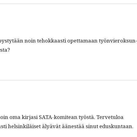
ä pystytään noin tehokkaasti opet­ta­maan työn­vieroksun
usta?
moin oma kir­jasi SATA-komitean työstä. Ter­ve­tu­loa
avasti helsinkiläiset älyävät äänestää sin­ut eduskuntaan.