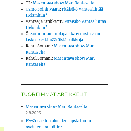
TL
:
Masentava show Mari Rantaselta
Osmo Soininvaara
:
Pitäisikö Vantaa liittää
Helsinkiin?
Vantaa ja ratikkaYT.
:
Pitäisikö Vantaa liittää
Helsinkiin?
Ö
:
Sunnuntain tuplapalkka ei nosta vaan
laskee keskimääräisiä palkkoja
Rahul Somani
:
Masentava show Mari
Rantaselta
Rahul Somani
:
Masentava show Mari
Rantaselta
TUOREIMMAT ARTIKKELIT
Masentava show Mari Rantaselta
2.8.2026
Hyväosaisten alueiden lapsia huono-
osaisten kouluihin?