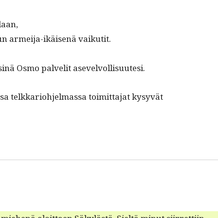
laan,
n armei­ja-ikäisenä vaikutit.
 sinä Osmo palvelit asevelvollisuutesi.
 telkkar­i­o­hjel­mas­sa toimit­ta­jat kysyvät