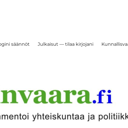
ogini säännöt
Julkaisut — tilaa kirjojani
Kunnallisvaa