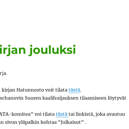
kirjan jouluksi
rja.
kir­jan Hatun­nos­to voit tila­ta
tästä
.
chanovin Suuren kaal­i­hui­jauk­sen tilaamiseen löy­tyvät
ATA-komitea” voi tila­ta
tästä
tai linkistä, joka avau­tuu
n sivun ylä­palkin kohtaa “Julka­isut” .