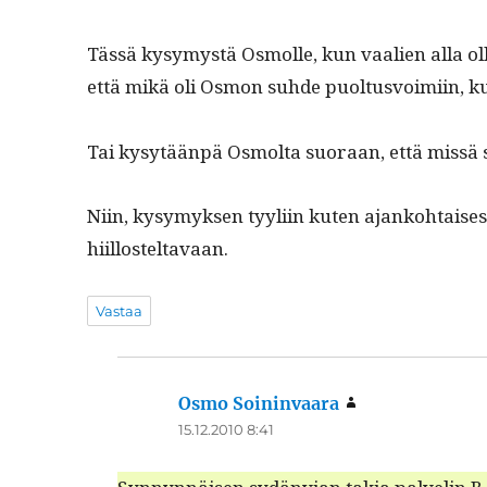
Tässä kysymys­tä Osmolle, kun vaalien alla ol
että mikä oli Osmon suhde puol­tusvoimi­in, ku
Tai kysytään­pä Osmol­ta suo­raan, että mis­sä
Niin, kysymyk­sen tyyli­in kuten ajanko­htaises­sa
hiillosteltavaan.
Vastaa
Osmo Soininvaara
sanoo:
15.12.2010 8:41