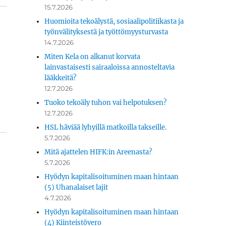
15.7.2026
Huomioita tekoälystä, sosiaalipolitiikasta ja
työnvälityksestä ja työttömyysturvasta
14.7.2026
Miten Kela on alkanut korvata
­
lainvastaisesti sairaaloissa annosteltavia
lääkkeitä?
12.7.2026
Tuoko tekoäly tuhon vai helpotuksen?
12.7.2026
HSL häviää lyhyillä matkoilla takseille.
5.7.2026
Mitä ajattelen HIFK:in Areenasta?
5.7.2026
Hyödyn kapitalisoituminen maan hintaan
(5) Uhanalaiset lajit
4.7.2026
Hyödyn kapitalisoituminen maan hintaan
(4) Kiinteistövero