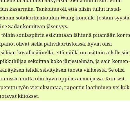
ehenä aloit­taen Säkylästä. Sieltä min­ut siir­ret­ti­in
n kasarmi­in. Tarkoi­tus oli, että olisin tul­lut instal­
hjel­man sotako­rkeak­oulun Wang-koneille. Jostain syys­tä
li se Sadankomitean jäsenyys.
töi­hin soti­laspi­irin esikun­taan lähin­nä pitämään kort­t
­ot oli­vat siel­lä pahviko­rtis­tois­sa, hyvin olisi
i liian koval­la äänel­lä, että näil­lä on osit­tain atk:lle siir
a pikkuhil­jaa sekoit­taa koko jär­jestelmän, ja sain komen
määräyk­sen tehdä selvi­tyk­sen tuos­ta virheestä. Se olisi
­nis­sa, mut­ta olin hyvä oppi­las armei­jas­sa. Kun seit­
a opetet­tu työn vieroksun­taa, raportin laa­timi­nen vei ko
o­ta­vat kiitokset.