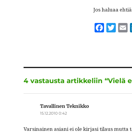
Jos halu­aa ehtiä 
F
T
a
w
c
it
a
e
te
l
b
r
o
4 vastausta artikkeliin “Vielä eh
o
k
Tavallinen Teknikko
sanoo:
15.12.2010 0:42
Varsi­nainen asiani ei ole kir­jasi tilaus mut­ta