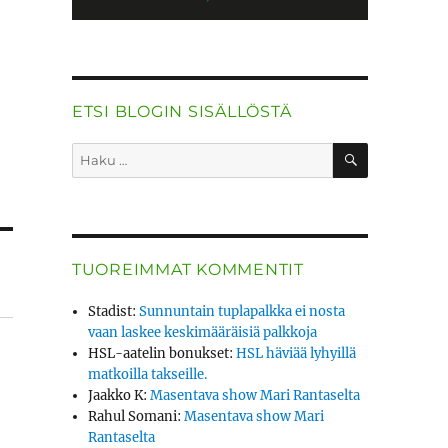
ETSI BLOGIN SISÄLLÖSTÄ
HAKU
Etsi:
TUOREIMMAT KOMMENTIT
Stadist
:
Sunnuntain tuplapalkka ei nosta
vaan laskee keskimääräisiä palkkoja
HSL-aatelin bonukset
:
HSL häviää lyhyillä
matkoilla takseille.
Jaakko K
:
Masentava show Mari Rantaselta
Rahul Somani
:
Masentava show Mari
Rantaselta