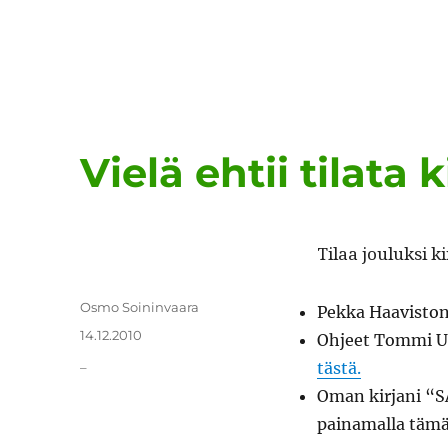
Vielä ehtii tilata 
Tilaa jouluk­si ki
Kirjoittaja
Osmo Soininvaara
Pekka Haav­is­ton 
Julkaistu
14.12.2010
Ohjeet Tom­mi Us
Kategoriat
_
tästä.
Oman kir­jani “S
paina­mal­la tämä