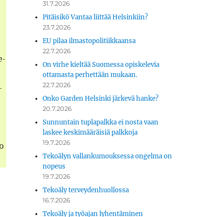
31.7.2026
Pitäisikö Vantaa liittää Helsinkiin?
23.7.2026
EU pilaa ilmastopolitiikkaansa
22.7.2026
e­
On virhe kieltää Suomessa opiskelevia
ottamasta perhettään mukaan.
22.7.2026
­
Onko Garden Helsinki järkevä hanke?
­
20.7.2026
Sunnuntain tuplapalkka ei nosta vaan
laskee keskimääräisiä palkkoja
19.7.2026
ko
Tekoälyn vallankumouksessa ongelma on
nopeus
19.7.2026
Tekoäly terveydenhuollossa
16.7.2026
Tekoäly ja työajan lyhentäminen