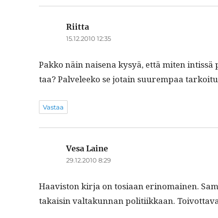
Riitta
sanoo:
15.12.2010 12:35
Pakko näin naise­na kysyä, että miten intis­s
taa? Palveleeko se jotain suurem­paa tarkoit
Vastaa
Vesa Laine
sanoo:
29.12.2010 8:29
Haav­is­ton kir­ja on tosi­aan eri­no­mainen. Sa
takaisin val­takun­nan poli­ti­ikkaan. Toiv­ot­t