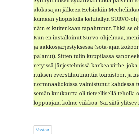
Syn­nyn­näisen sydän­vian takia palvelin B‑mi
alokasa­jan jäl­keen Helsinki­in Meche­linkadu
loimaan yliopis­tol­la kehitel­lyn SUR­VO-o
näin ei kuitenkaan tapah­tunut. Ehkä se o
Kun en instal­loin­ut Sur­vo-ohjel­maa, meni 
ja aakkosjärjestyk­sessä (sota-ajan kokoon­pan
palanut). Sit­ten tulin kup­pi­las­sa sanoneek­s
re­tyis­sä jär­jestelmis­sä karkea virhe, jok
nuk­sen ever­stilu­ut­nan­tin toimis­toon ja 
norm­naali­olois­sa valmis­tunut kahdessa tun
semän kuukaut­ta oli tieteel­lisel­lä tehol­l
lop­pua­jan, kolme viikkoa. Sai siitä ylit­se­vu
Vastaa