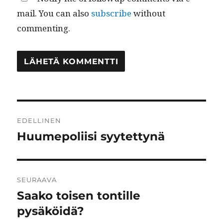
mail. You can also
subscribe
without
commenting.
Artikkelien
EDELLINEN
selaus
Huumepoliisi syytettynä
Edellinen
artikkeli:
SEURAAVA
Saako toisen tontille
Seuraava
artikkeli:
pysäköidä?