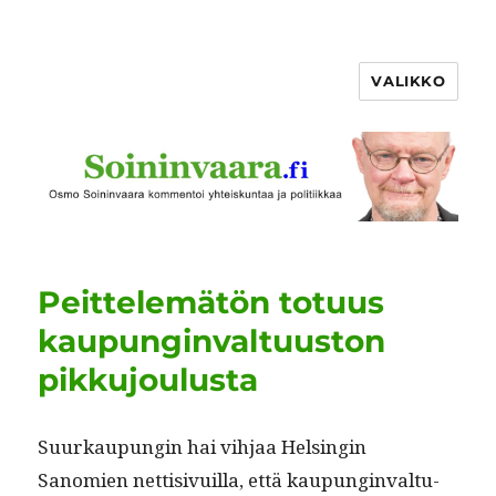
VALIKKO
Peittelemätön totuus
kaupunginvaltuuston
pikkujoulusta
Suurkaupun­gin hai vih­jaa Helsin­gin
Sanomien net­ti­sivuil­la, että kaupung­in­val­tu­