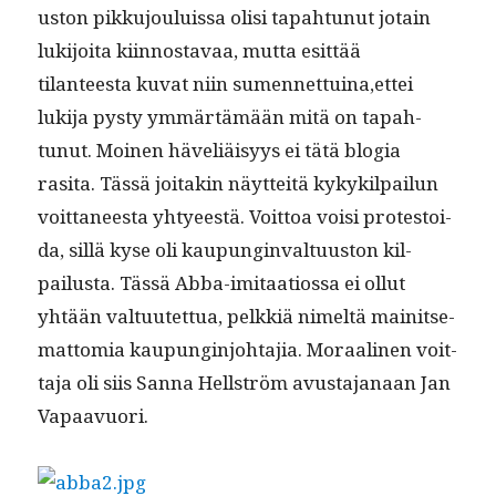
us­ton pikku­jouluis­sa olisi tapah­tunut jotain
luk­i­joi­ta kiin­nos­tavaa, mut­ta esit­tää
tilanteesta kuvat niin sumennettuina,ettei
luk­i­ja pysty ymmärtämään mitä on tapah­
tunut. Moinen häveliäisyys ei tätä blo­gia
rasita. Tässä joitakin näyt­teitä kykyk­il­pailun
voit­ta­neesta yhty­eestä. Voit­toa voisi protestoi­
da, sil­lä kyse oli kaupung­in­val­tu­us­ton kil­
pailus­ta. Tässä Abba-imi­taa­tios­sa ei ollut
yhtään val­tu­utet­tua, pelkkiä nimeltä mainit­se­
mat­to­mia kaupung­in­jo­hta­jia. Moraa­li­nen voit­
ta­ja oli siis San­na Hell­ström avus­ta­janaan Jan
Vapaavuori.