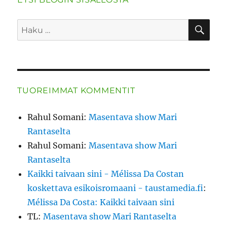
HA
Etsi:
TUOREIMMAT KOMMENTIT
Rahul Somani
:
Masentava show Mari
Rantaselta
Rahul Somani
:
Masentava show Mari
Rantaselta
Kaikki taivaan sini - Mélissa Da Costan
koskettava esikoisromaani - taustamedia.fi
:
Mélissa Da Costa: Kaikki taivaan sini
TL
:
Masentava show Mari Rantaselta