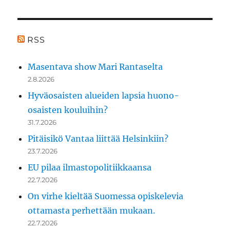
RSS
Masentava show Mari Rantaselta
2.8.2026
Hyväosaisten alueiden lapsia huono-
osaisten kouluihin?
31.7.2026
Pitäisikö Vantaa liittää Helsinkiin?
23.7.2026
EU pilaa ilmastopolitiikkaansa
22.7.2026
On virhe kieltää Suomessa opiskelevia
ottamasta perhettään mukaan.
22.7.2026