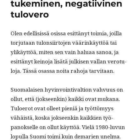
tukeminen, negatiivinen
tulovero
Olen edel­li­sis­sä osis­sa esit­tänyt toimia, joil­la
tor­ju­taan tulon­si­ir­to­jen väärinkäyt­töä tai
ylikäyt­töä, miten sen vain halu­aa sanoa, ja
esit­tänyt keino­ja lisätä julkisen val­lan vero­tu­
lo­ja. Tässä osas­sa noi­ta raho­ja tarvitaan.
Suo­ma­laisen hyv­in­voin­ti­val­tion vahvu­us on
ollut, että (jok­seenkin) kaik­ki ovat mukana.
Tulo­erot ovat olleet pieniä ja työt­tömyys
vähäistä, kos­ka jok­seenkin kaikkien työ­
panok­selle on ollut käyt­töä. Vielä 1980-luvun
lop­ul­la Suo­mi toi­mi kuin demarien unel­ma.