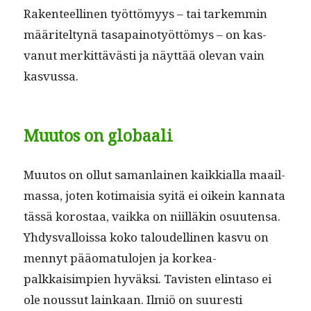
Rak­en­teelli­nen työt­tömyys – tai tarkem­min
määritel­tynä tas­apain­o­työt­tömys ­– on kas­
vanut merkit­tävästi ja näyt­tää ole­van vain
kasvussa.
Muutos on globaali
Muu­tos on ollut saman­lainen kaikkial­la maail­
mas­sa, joten koti­maisia syitä ei oikein kan­na­ta
tässä korostaa, vaik­ka on niil­läkin osuuten­sa.
Yhdys­val­lois­sa koko taloudelli­nen kasvu on
men­nyt pääo­mat­u­lo­jen ja korkea­
palkkaisimpi­en hyväk­si. Tavis­ten elin­ta­so ei
ole nous­sut lainkaan. Ilmiö on suuresti