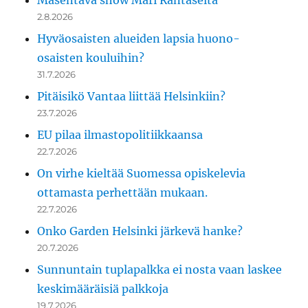
Masentava show Mari Rantaselta
2.8.2026
Hyväosaisten alueiden lapsia huono-
osaisten kouluihin?
31.7.2026
Pitäisikö Vantaa liittää Helsinkiin?
23.7.2026
EU pilaa ilmastopolitiikkaansa
22.7.2026
On virhe kieltää Suomessa opiskelevia
ottamasta perhettään mukaan.
22.7.2026
Onko Garden Helsinki järkevä hanke?
20.7.2026
Sunnuntain tuplapalkka ei nosta vaan laskee
keskimääräisiä palkkoja
19.7.2026