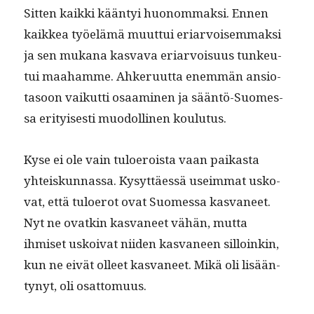
Sit­ten kaik­ki kään­tyi huonom­mak­si. Ennen
kaikkea työelämä muut­tui eri­ar­voisem­mak­si
ja sen mukana kas­va­va eri­ar­voisu­us tunkeu­
tui maa­hamme. Ahkeru­ut­ta enem­män ansio­
ta­soon vaikut­ti osaami­nen ja sään­tö-Suomes­
sa eri­tyis­es­ti muodolli­nen koulutus.
Kyse ei ole vain tulo­eroista vaan paikas­ta
yhteiskun­nas­sa. Kysyt­täessä useim­mat usko­
vat, että tulo­erot ovat Suomes­sa kas­va­neet.
Nyt ne ovatkin kas­va­neet vähän, mut­ta
ihmiset uskoi­vat niiden kas­va­neen sil­loinkin,
kun ne eivät olleet kas­va­neet. Mikä oli lisään­
tynyt, oli osattomuus.