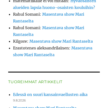
matematiikalle ei voi mitään
:
Hyväosaisten
alueiden lapsia huono-osaisten kouluihin?
Rahul Somani
:
Masentava show Mari
Rantaselta
Rahul Somani
:
Masentava show Mari
Rantaselta
Kilgore
:
Masentava show Mari Rantaselta
Erastotenes aleksandrilainen
:
Masentava
show Mari Rantaselta
TUOREIMMAT ARTIKKELIT
Edessä on suuri kansainvaellusten aika
9.8.2026