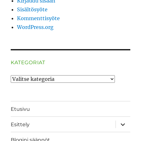
Kirjaudu sisään
Sisältösyöte
Kommenttisyöte
WordPress.org
KATEGORIAT
Kategoriat
Etusivu
näytä
Esittely
alavalik
Blogini säännöt