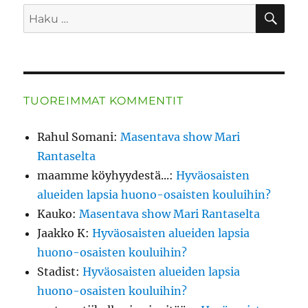
HA
Etsi:
TUOREIMMAT KOMMENTIT
Rahul Somani
:
Masentava show Mari
Rantaselta
maamme köyhyydestä...
:
Hyväosaisten
alueiden lapsia huono-osaisten kouluihin?
Kauko
:
Masentava show Mari Rantaselta
Jaakko K
:
Hyväosaisten alueiden lapsia
huono-osaisten kouluihin?
Stadist
:
Hyväosaisten alueiden lapsia
huono-osaisten kouluihin?