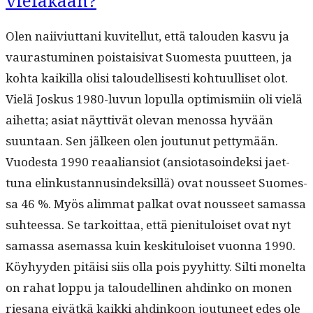
vieläkään?
Olen nai­ivi­ut­tani kuvitel­lut, että talouden kasvu ja
vauras­tu­mi­nen pois­taisi­vat Suomes­ta puut­teen, ja
koh­ta kaikil­la olisi taloudel­lis­es­ti kohtu­ulliset olot.
Vielä Joskus 1980-luvun lop­ul­la opti­mis­mi­in oli vielä
aihet­ta; asi­at näyt­tivät ole­van menos­sa hyvään
suun­taan. Sen jäl­keen olen joutunut pet­tymään.
Vuodes­ta 1990 reaalian­siot (ansio­ta­soin­dek­si jaet­
tuna elinkus­tan­nusin­dek­sil­lä) ovat nousseet Suomes­
sa 46 %. Myös alim­mat palkat ovat nousseet samas­sa
suh­teessa. Se tarkoit­taa, että pien­i­t­u­loiset ovat nyt
samas­sa ase­mas­sa kuin keski­t­u­loiset vuon­na 1990.
Köy­hyy­den pitäisi siis olla pois pyy­hit­ty. Silti mon­elta
on rahat lop­pu ja taloudelli­nen ahdinko on mon­en
riesana eivätkä kaik­ki ahdinkoon joutuneet edes ole