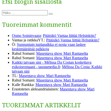
Etsi blogin sisällöstä
riitä
vieläkään?
Etsi:
Haku
Tuoreimmat kommentit
Osmo Soininvaara
:
Pitäisikö Vantaa liittää Helsinkiin?
Vantaa ja ratikkaYT.
:
Pitäisikö Vantaa liittää Helsinkiin?
Ö
:
Sunnuntain tuplapalkka ei nosta vaan laskee
keskimääräisiä palkkoja
Rahul Somani
:
Masentava show Mari Rantaselta
Rahul Somani
:
Masentava show Mari Rantaselta
Kaikki taivaan sini - Mélissa Da Costan koskettava
esikoisromaani - taustamedia.fi
:
Mélissa Da Costa: Kaikki
taivaan sini
TL
:
Masentava show Mari Rantaselta
Rahul Somani
:
Masentava show Mari Rantaselta
Kalle Rankka
:
Masentava show Mari Rantaselta
Erastotenes aleksandrialainen
:
Masentava show Mari
Rantaselta
TUOREIMMAT ARTIKKELIT