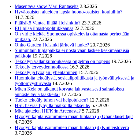
Masentava show Mari Rantaselta
2.8.2026
Hyväosaisten alueiden lapsia huono-osaisten kouluihin?
31.7.2026
Pitäisikö Vantaa liittää Helsinkiin?
23.7.2026
EU pilaa ilmastopolitiikkaansa
22.7.2026
On virhe kieltää Suomessa opiskelevia ottamasta perhettään
mukaan.
22.7.2026
Onko Garden Helsinki järkevä hanke?
20.7.2026
Sunnuntain tuplapalkka ei nosta vaan laskee keskimääräisiä
palkkoja
19.7.2026
Tekoälyn vallankumouksessa ongelma on nopeus
19.7.2026
Tekoäly terveydenhuollossa
16.7.2026
Tekoäly ja työajan lyhentäminen
15.7.2026
Huomioita tekoälystä, sosiaalipolitiikasta ja työnvälityksestä ja
työttömyysturvasta
14.7.2026
Miten Kela on alkanut korvata lainvastaisesti sairaaloissa
annosteltavia lääkkeitä?
12.7.2026
Tuoko tekoäly tuhon vai helpotuksen?
12.7.2026
HSL häviää lyhyillä matkoilla takseille.
5.7.2026
Mitä ajattelen HIFK:in Areenasta?
5.7.2026
Hyödyn kapitalisoituminen maan hintaan (5) Uhanalaiset lajit
4.7.2026
Hyödyn kapitalisoituminen maan hintaan (4) Kiinteistövero
3.7.2026