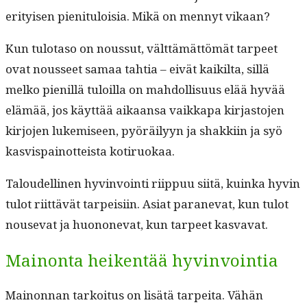
eri­tyisen pien­i­t­u­loisia. Mikä on men­nyt vikaan?
Kun tulota­so on nous­sut, vält­tämät­tömät tarpeet
ovat nousseet samaa tah­tia – eivät kaik­il­ta, sil­lä
melko pie­nil­lä tuloil­la on mah­dol­lisu­us elää hyvää
elämää, jos käyt­tää aikaansa vaikka­pa kir­jas­to­jen
kir­jo­jen lukemiseen, pyöräi­lyyn ja shakki­in ja syö
kasvi­s­pain­ot­teista kotiruokaa.
Taloudelli­nen hyv­in­voin­ti riip­puu siitä, kuin­ka hyvin
tulot riit­tävät tarpeisi­in. Asi­at paranevat, kun tulot
nou­se­vat ja huononevat, kun tarpeet kasvavat.
Mainonta heikentää hyvinvointia
Main­on­nan tarkoi­tus on lisätä tarpei­ta. Vähän