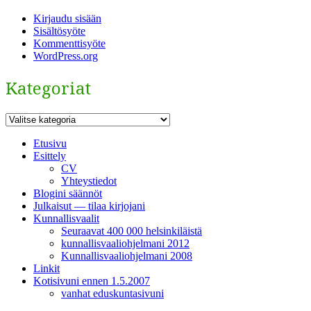
Kirjaudu sisään
Sisältösyöte
Kommenttisyöte
WordPress.org
Kategoriat
Kategoriat
Etusivu
Esittely
CV
Yhteystiedot
Blogini säännöt
Julkaisut — tilaa kirjojani
Kunnallisvaalit
Seuraavat 400 000 helsinkiläistä
kunnallisvaaliohjelmani 2012
Kunnallisvaaliohjelmani 2008
Linkit
Kotisivuni ennen 1.5.2007
vanhat eduskuntasivuni