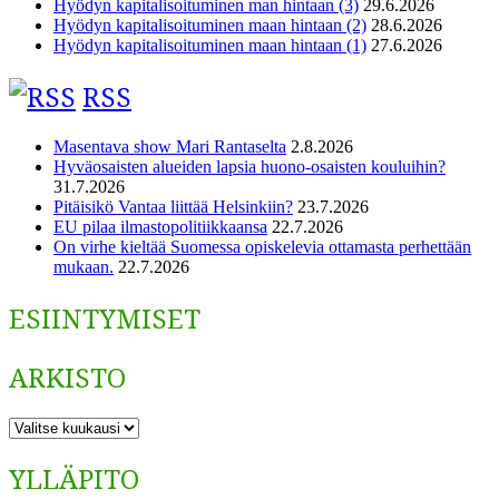
Hyödyn kapitalisoituminen man hintaan (3)
29.6.2026
Hyödyn kapitalisoituminen maan hintaan (2)
28.6.2026
Hyödyn kapitalisoituminen maan hintaan (1)
27.6.2026
RSS
Masentava show Mari Rantaselta
2.8.2026
Hyväosaisten alueiden lapsia huono-osaisten kouluihin?
31.7.2026
Pitäisikö Vantaa liittää Helsinkiin?
23.7.2026
EU pilaa ilmastopolitiikkaansa
22.7.2026
On virhe kieltää Suomessa opiskelevia ottamasta perhettään
mukaan.
22.7.2026
ESIINTYMISET
ARKISTO
ARKISTO
YLLÄPITO