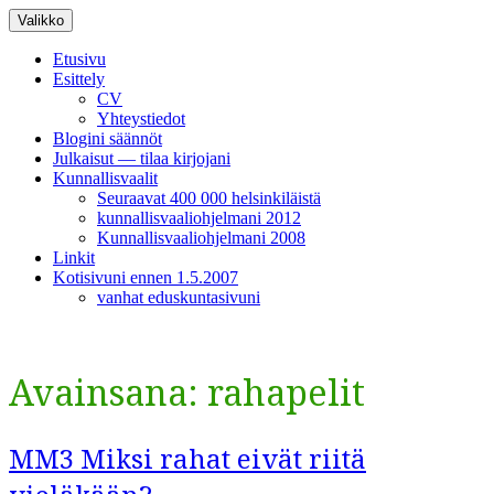
Siirry
Valikko
sisältöön
Etusivu
Esittely
CV
Yhteystiedot
Blogini säännöt
Julkaisut — tilaa kirjojani
Kunnallisvaalit
Seuraavat 400 000 helsinkiläistä
kunnallisvaaliohjelmani 2012
Kunnallisvaaliohjelmani 2008
Linkit
Kotisivuni ennen 1.5.2007
vanhat eduskuntasivuni
Avainsana:
rahapelit
MM3 Miksi rahat eivät riitä