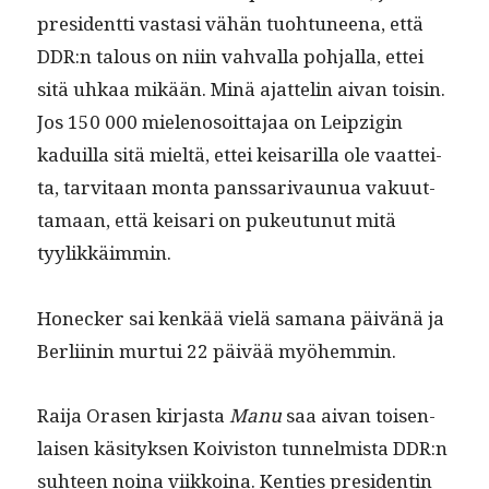
pres­i­dent­ti vas­tasi vähän tuo­htuneena, että
DDR:n talous on niin vah­val­la poh­jal­la, ettei
sitä uhkaa mikään. Minä ajat­telin aivan toisin.
Jos 150 000 mie­lenosoit­ta­jaa on Leipzi­gin
kaduil­la sitä mieltä, ettei keis­ar­il­la ole vaat­tei­
ta, tarvi­taan mon­ta panssari­vaunua vaku­ut­
ta­maan, että keis­ari on pukeu­tunut mitä
tyylikkäimmin.
Honeck­er sai kenkää vielä samana päivänä ja
Berli­inin mur­tui 22 päivää myöhemmin.
Rai­ja Orasen kir­jas­ta
Manu
saa aivan toisen­
laisen käsi­tyk­sen Koivis­ton tun­nelmista DDR:n
suh­teen noina viikkoina. Ken­ties pres­i­dentin