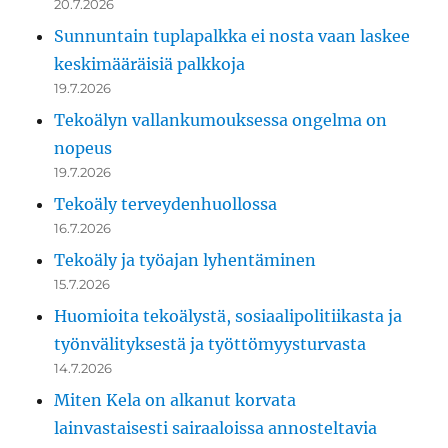
20.7.2026
Sunnuntain tuplapalkka ei nosta vaan laskee
keskimääräisiä palkkoja
19.7.2026
Tekoälyn vallankumouksessa ongelma on
nopeus
19.7.2026
Tekoäly terveydenhuollossa
16.7.2026
Tekoäly ja työajan lyhentäminen
15.7.2026
Huomioita tekoälystä, sosiaalipolitiikasta ja
työnvälityksestä ja työttömyysturvasta
14.7.2026
Miten Kela on alkanut korvata
lainvastaisesti sairaaloissa annosteltavia