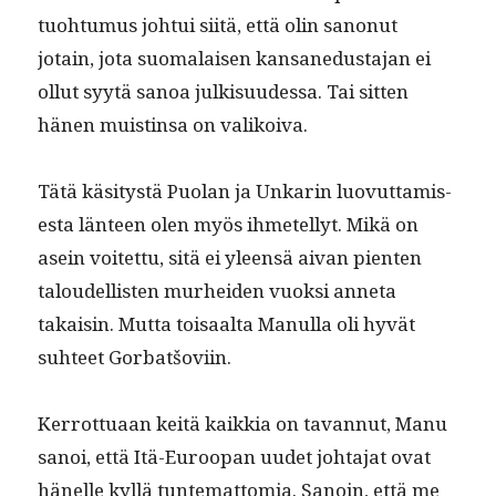
tuo­h­tu­mus joh­tui siitä, että olin sanonut
jotain, jota suo­ma­laisen kansane­dus­ta­jan ei
ollut syytä sanoa julk­isu­udessa. Tai sit­ten
hänen muistin­sa on valikoiva.
Tätä käsi­tys­tä Puolan ja Unkarin luovut­tamis­
es­ta län­teen olen myös ihme­tel­lyt. Mikä on
asein voitet­tu, sitä ei yleen­sä aivan pien­ten
taloudel­lis­ten murhei­den vuok­si anneta
takaisin. Mut­ta toisaal­ta Man­ul­la oli hyvät
suh­teet Gorbatšoviin.
Ker­rot­tuaan keitä kaikkia on tavan­nut, Manu
sanoi, että Itä-Euroopan uudet johta­jat ovat
hänelle kyl­lä tun­tem­at­to­mia. Sanoin, että me