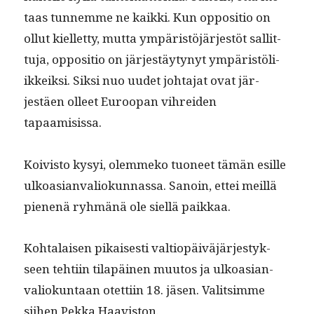
taas tun­nemme ne kaik­ki. Kun oppo­si­tio on
ollut kiel­let­ty, mut­ta ympäristöjär­jestöt sal­lit­
tu­ja, oppo­si­tio on jär­jestäy­tynyt ympäristöli­
ikkeik­si. Sik­si nuo uudet johta­jat ovat jär­
jestäen olleet Euroopan vihrei­den
tapaamisissa.
Koivis­to kysyi, olem­meko tuoneet tämän esille
ulkoasian­valiokun­nas­sa. Sanoin, ettei meil­lä
pienenä ryh­mänä ole siel­lä paikkaa.
Kohta­laisen pikaises­ti val­tiopäiväjärjestyk­
seen tehti­in tilapäi­nen muu­tos ja ulkoasian­
valiokun­taan otet­ti­in 18. jäsen. Val­it­simme
siihen Pekka Haaviston.