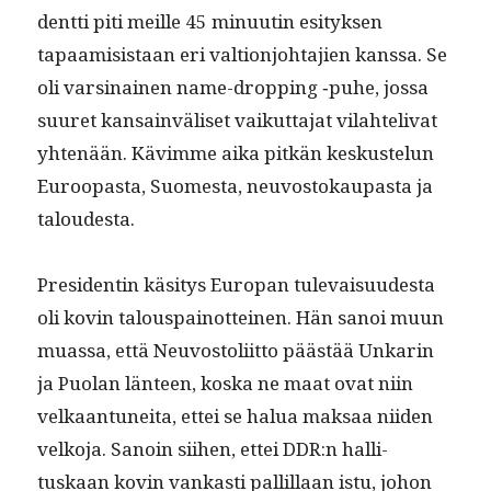
dent­ti piti meille 45 min­uutin esi­tyk­sen
tapaami­sis­taan eri val­tion­jo­hta­jien kanssa. Se
oli varsi­nainen name-drop­ping ‑puhe, jos­sa
suuret kan­sain­väliset vaikut­ta­jat vilahte­liv­at
yht­enään. Kävimme aika pitkän keskustelun
Euroopas­ta, Suomes­ta, neu­vos­tokau­pas­ta ja
taloudesta.
Pres­i­dentin käsi­tys Europan tule­vaisu­ud­es­ta
oli kovin talou­s­pain­ot­teinen. Hän sanoi muun
muas­sa, että Neu­vos­toli­it­to päästää Unkarin
ja Puolan län­teen, kos­ka ne maat ovat niin
velka­an­tunei­ta, ettei se halua mak­saa niiden
velko­ja. Sanoin siihen, ettei DDR:n hal­li­
tuskaan kovin vankasti pallil­laan istu, johon