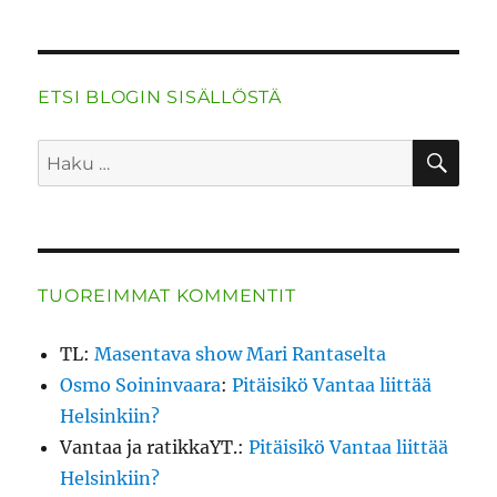
k
—
miten
Pekka
Haavistosta
ETSI BLOGIN SISÄLLÖSTÄ
tuli
UAV:n jäsen
HA
Etsi:
TUOREIMMAT KOMMENTIT
TL
:
Masentava show Mari Rantaselta
Osmo Soininvaara
:
Pitäisikö Vantaa liittää
Helsinkiin?
Vantaa ja ratikkaYT.
:
Pitäisikö Vantaa liittää
Helsinkiin?