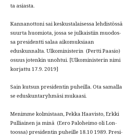
ta asiasta.
Kan­nan­ot­toni sai keskusta­laises­sa lehdis­tössä
suur­ta huomio­ta, jos­sa se julka­isti­in muo­dos­
sa pres­i­dent­ti salaa aiko­muk­si­aan
eduskunnal­ta. Ulko­min­is­terin (Pert­ti Paa­sio)
osu­us jotenkin uno­h­tui. [Ulko­min­is­terin nimi
kor­jat­tu 17.9. 2019]
Sain kut­sun pres­i­dentin puheil­la. Ota samal­la
se eduskun­taryh­mäsi mukaasi.
Menimme kolmis­taan, Pekka Haav­is­to, Erk­ki
Pul­li­ainen ja minä (Eero Palo­heimo oli Lon­
toos­sa) pres­i­dentin puheille 18.10 1989. Pres­i­