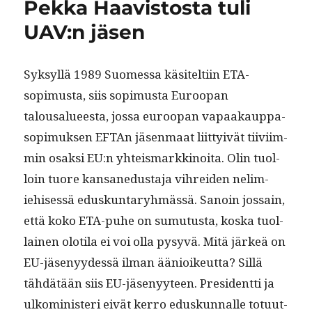
Pekka Haavistosta tuli
UAV:n jäsen
Syksyl­lä 1989 Suomes­sa käsitelti­in ETA-
sopimus­ta, siis sopimus­ta Euroopan
talousalueesta, jos­sa euroopan vapaakaup­pa­
sopimuk­sen EFTAn jäsen­maat liit­tyivät tiivi­im­
min osak­si EU:n yhteis­markki­noi­ta. Olin tuol­
loin tuore kansane­dus­ta­ja vihrei­den nelim­
iehisessä eduskun­taryh­mässä. Sanoin jos­sain,
että koko ETA-puhe on sumu­tus­ta, kos­ka tuol­
lainen oloti­la ei voi olla pysyvä. Mitä järkeä on
EU-jäsenyy­dessä ilman äänioikeut­ta? Sil­lä
tähdätään siis EU-jäsenyy­teen. Pres­i­dent­ti ja
ulko­min­is­teri eivät ker­ro eduskun­nalle totu­ut­